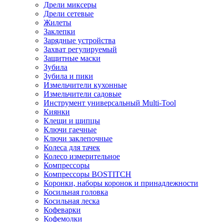
Дрели миксеры
Дрели сетевые
Жилеты
Заклепки
Зарядные устройства
Захват регулируемый
Защитные маски
Зубила
Зубила и пики
Измельчители кухонные
Измельчители садовые
Инструмент универсальный Multi-Tool
Киянки
Клещи и щипцы
Ключи гаечные
Ключи заклепочные
Колеса для тачек
Колесо измерительное
Компрессоры
Компрессоры BOSTITCH
Коронки, наборы коронок и принадлежности
Косильная головка
Косильная леска
Кофеварки
Кофемолки