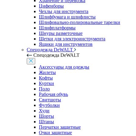
Хранение и перевозка
Цифенборы
Чехлы для инструмента
Шлифбумага и шлифлисты
Шлифовально-полировальные тарелки
Шлифплатформы
Шнуры разметочные
Щетки для электроинструмента
Ящики для инструментов
Спецодежда DeWALT
Спецодежда DeWALT
Аксессуары для одежды
Жилеты
Кофты
Куртки
Поло
Рабочая обувь
Свитшоты
Футболки
Худи
Шорты
Штаны
Перчатки защитные
Очки защитные