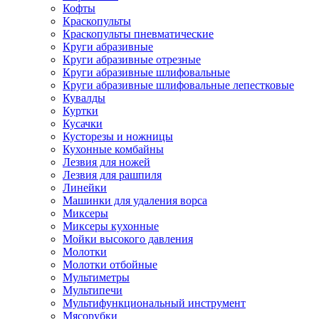
Кофты
Краскопульты
Краскопульты пневматические
Круги абразивные
Круги абразивные отрезные
Круги абразивные шлифовальные
Круги абразивные шлифовальные лепестковые
Кувалды
Куртки
Кусачки
Кусторезы и ножницы
Кухонные комбайны
Лезвия для ножей
Лезвия для рашпиля
Линейки
Машинки для удаления ворса
Миксеры
Миксеры кухонные
Мойки высокого давления
Молотки
Молотки отбойные
Мультиметры
Мультипечи
Мультифункциональный инструмент
Мясорубки