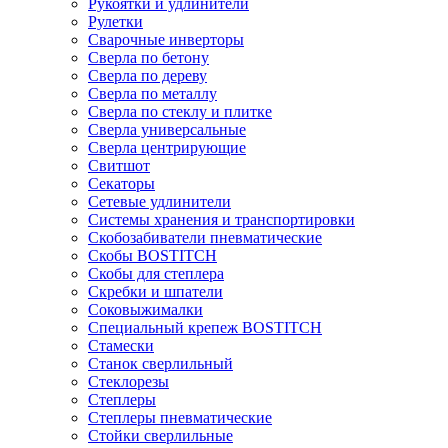
Рукоятки и удлинители
Рулетки
Сварочные инверторы
Сверла по бетону
Сверла по дереву
Сверла по металлу
Сверла по стеклу и плитке
Сверла универсальные
Сверла центрирующие
Свитшот
Секаторы
Сетевые удлинители
Системы хранения и транспортировки
Скобозабиватели пневматические
Скобы BOSTITCH
Скобы для степлера
Скребки и шпатели
Соковыжималки
Специальный крепеж BOSTITCH
Стамески
Станок сверлильный
Стеклорезы
Степлеры
Степлеры пневматические
Стойки сверлильные