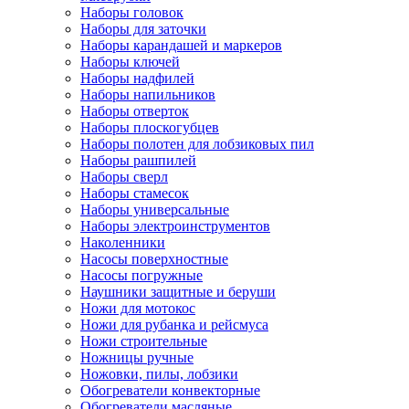
Наборы головок
Наборы для заточки
Наборы карандашей и маркеров
Наборы ключей
Наборы надфилей
Наборы напильников
Наборы отверток
Наборы плоскогубцев
Наборы полотен для лобзиковых пил
Наборы рашпилей
Наборы сверл
Наборы стамесок
Наборы универсальные
Наборы электроинструментов
Наколенники
Насосы поверхностные
Насосы погружные
Наушники защитные и беруши
Ножи для мотокос
Ножи для рубанка и рейсмуса
Ножи строительные
Ножницы ручные
Ножовки, пилы, лобзики
Обогреватели конвекторные
Обогреватели масляные