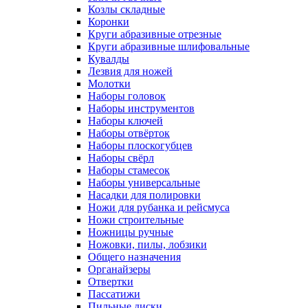
Козлы складные
Коронки
Круги абразивные отрезные
Круги абразивные шлифовальные
Кувалды
Лезвия для ножей
Молотки
Наборы головок
Наборы инструментов
Наборы ключей
Наборы отвёрток
Наборы плоскогубцев
Наборы свёрл
Наборы стамесок
Наборы универсальные
Насадки для полировки
Ножи для рубанка и рейсмуса
Ножи строительные
Ножницы ручные
Ножовки, пилы, лобзики
Общего назначения
Органайзеры
Отвертки
Пассатижи
Пильные диски