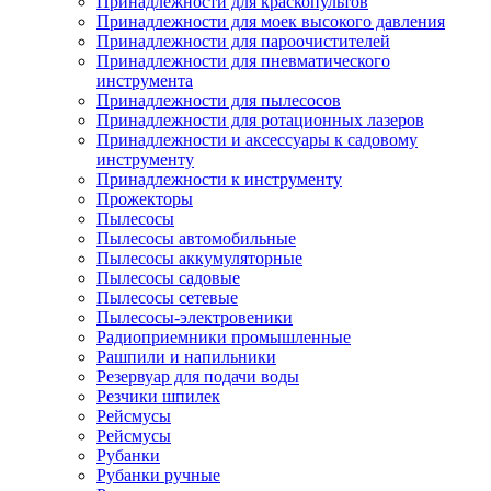
Принадлежности для краскопультов
Принадлежности для моек высокого давления
Принадлежности для пароочистителей
Принадлежности для пневматического
инструмента
Принадлежности для пылесосов
Принадлежности для ротационных лазеров
Принадлежности и аксессуары к садовому
инструменту
Принадлежности к инструменту
Прожекторы
Пылесосы
Пылесосы автомобильные
Пылесосы аккумуляторные
Пылесосы садовые
Пылесосы сетевые
Пылесосы-электровеники
Радиоприемники промышленные
Рашпили и напильники
Резервуар для подачи воды
Резчики шпилек
Рейсмусы
Рейсмусы
Рубанки
Рубанки ручные