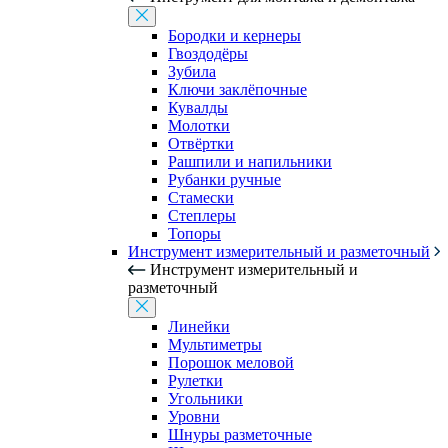
Бородки и кернеры
Гвоздодёры
Зубила
Ключи заклёпочные
Кувалды
Молотки
Отвёртки
Рашпили и напильники
Рубанки ручные
Стамески
Степлеры
Топоры
Инструмент измерительный и разметочный
Инструмент измерительный и
разметочный
Линейки
Мультиметры
Порошок меловой
Рулетки
Угольники
Уровни
Шнуры разметочные