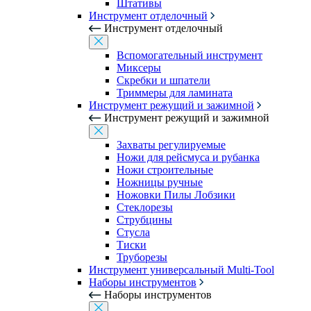
Штативы
Инструмент отделочный
Инструмент отделочный
Вспомогательный инструмент
Миксеры
Скребки и шпатели
Триммеры для ламината
Инструмент режущий и зажимной
Инструмент режущий и зажимной
Захваты регулируемые
Ножи для рейсмуса и рубанка
Ножи строительные
Ножницы ручные
Ножовки Пилы Лобзики
Стеклорезы
Струбцины
Стусла
Тиски
Труборезы
Инструмент универсальный Multi-Tool
Наборы инструментов
Наборы инструментов