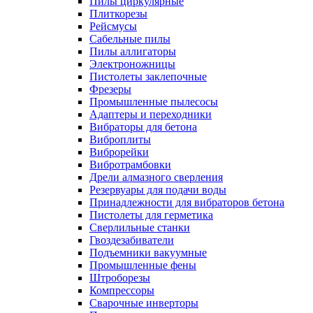
Пилы циркулярные
Плиткорезы
Рейсмусы
Сабельные пилы
Пилы аллигаторы
Электроножницы
Пистолеты заклепочные
Фрезеры
Промышленные пылесосы
Адаптеры и переходники
Вибраторы для бетона
Виброплиты
Виброрейки
Вибротрамбовки
Дрели алмазного сверления
Резервуары для подачи воды
Принадлежности для вибраторов бетона
Пистолеты для герметика
Сверлильные станки
Гвоздезабиватели
Подъемники вакуумные
Промышленные фены
Штроборезы
Компрессоры
Сварочные инверторы