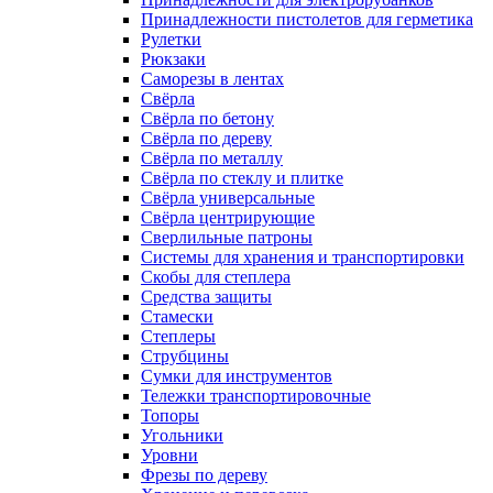
Принадлежности пистолетов для герметика
Рулетки
Рюкзаки
Саморезы в лентах
Свёрла
Свёрла по бетону
Свёрла по дереву
Свёрла по металлу
Свёрла по стеклу и плитке
Свёрла универсальные
Свёрла центрирующие
Сверлильные патроны
Системы для хранения и транспортировки
Скобы для степлера
Средства защиты
Стамески
Степлеры
Струбцины
Сумки для инструментов
Тележки транспортировочные
Топоры
Угольники
Уровни
Фрезы по дереву