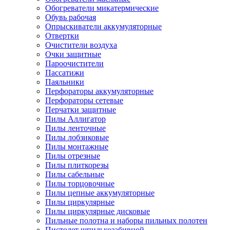
Обогреватели микатермические
Обувь рабочая
Опрыскиватели аккумуляторные
Отвертки
Очистители воздуха
Очки защитные
Пароочистители
Пассатижи
Паяльники
Перфораторы аккумуляторные
Перфораторы сетевые
Перчатки защитные
Пилы Аллигатор
Пилы ленточные
Пилы лобзиковые
Пилы монтажные
Пилы отрезные
Пилы плиткорезы
Пилы сабельные
Пилы торцовочные
Пилы цепные аккумуляторные
Пилы циркулярные
Пилы циркулярные дисковые
Пильные полотна и наборы пильных полотен
Пистолет шпилькозабивной