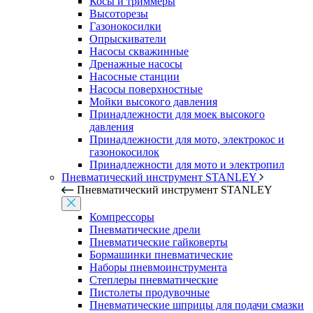
Косы и триммеры
Высоторезы
Газонокосилки
Опрыскиватели
Насосы скважинные
Дренажные насосы
Насосные станции
Насосы поверхностные
Мойки высокого давления
Принадлежности для моек высокого
давления
Принадлежности для мото, электрокос и
газонокосилок
Принадлежности для мото и электропил
Пневматический инструмент STANLEY
Пневматический инструмент STANLEY
Компрессоры
Пневматические дрели
Пневматические гайковерты
Бормашинки пневматические
Наборы пневмоинструмента
Степлеры пневматические
Пистолеты продувочные
Пневматические шприцы для подачи смазки