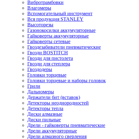
Вибротрамбовки
Влагомеры
Вспомогательный инструмент
Вся продукция STANLEY
Высоторезы
Газонокосилки аккумуляторные
Гайковерты аккумуляторные
Гайковерты сетевые
Гвоздезабиватели пневматические
Гвозди BOSTITCH
Гвозди для пистолета
Гвозди для степлера
Гвоздодеры
Головки торцевые
Головки торцевые и наборы головок
Грили
Дальномеры
Держатели бит (вставок)
Детекторы неоднородностей
Детекторы тепла
Диски алмазные
Диски пильные
Дрели - гайковерты пневматические
Дрели аккумуляторные
Дрели алмазного сверления