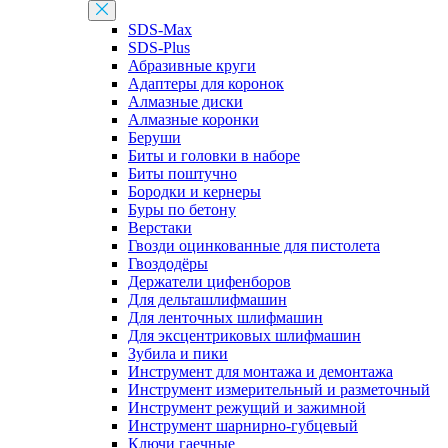
SDS-Max
SDS-Plus
Абразивные круги
Адаптеры для коронок
Алмазные диски
Алмазные коронки
Беруши
Биты и головки в наборе
Биты поштучно
Бородки и кернеры
Буры по бетону
Верстаки
Гвозди оцинкованные для пистолета
Гвоздодёры
Держатели цифенборов
Для дельташлифмашин
Для ленточных шлифмашин
Для эксцентриковых шлифмашин
Зубила и пики
Инструмент для монтажа и демонтажа
Инструмент измерительный и разметочный
Инструмент режущий и зажимной
Инструмент шарнирно-губцевый
Ключи гаечные