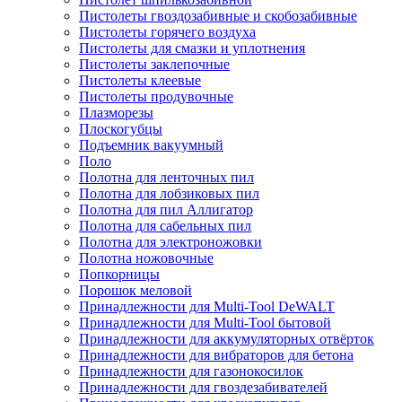
Пистолеты гвоздозабивные и скобозабивные
Пистолеты горячего воздуха
Пистолеты для смазки и уплотнения
Пистолеты заклепочные
Пистолеты клеевые
Пистолеты продувочные
Плазморезы
Плоскогубцы
Подъемник вакуумный
Поло
Полотна для ленточных пил
Полотна для лобзиковых пил
Полотна для пил Аллигатор
Полотна для сабельных пил
Полотна для электроножовки
Полотна ножовочные
Попкорницы
Порошок меловой
Принадлежности для Multi-Tool DeWALT
Принадлежности для Multi-Tool бытовой
Принадлежности для аккумуляторных отвёрток
Принадлежности для вибраторов для бетона
Принадлежности для газонокосилок
Принадлежности для гвоздезабивателей