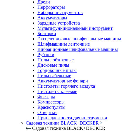
Дрели
Перфораторы
Наборы инструментов
Аккумуляторы
Зарядные устройства
Мультифункциональный инструмент
Болгарки
Эксцентриковые шлифовальные машины
Шлифмашины ленточные
Вибрационные шлифовальные машины
Рубанки
Пилы лобзиковые
Дисковые пилы
Торцовочные пилы
Пилы сабельные
Аккумуляторные фонари
Пистолеты горячего воздуха
Пистолеты клеевые
Фрезеры
Компрессоры
Краскопульты
Отвертки
Принадлежности для инструмента
Садовая техника BLACK+DECKER
Садовая техника BLACK+DECKER