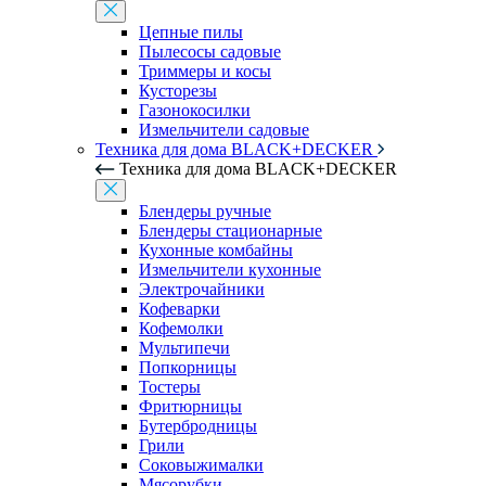
Цепные пилы
Пылесосы садовые
Триммеры и косы
Кусторезы
Газонокосилки
Измельчители садовые
Техника для дома BLACK+DECKER
Техника для дома BLACK+DECKER
Блендеры ручные
Блендеры стационарные
Кухонные комбайны
Измельчители кухонные
Электрочайники
Кофеварки
Кофемолки
Мультипечи
Попкорницы
Тостеры
Фритюрницы
Бутербродницы
Грили
Соковыжималки
Мясорубки