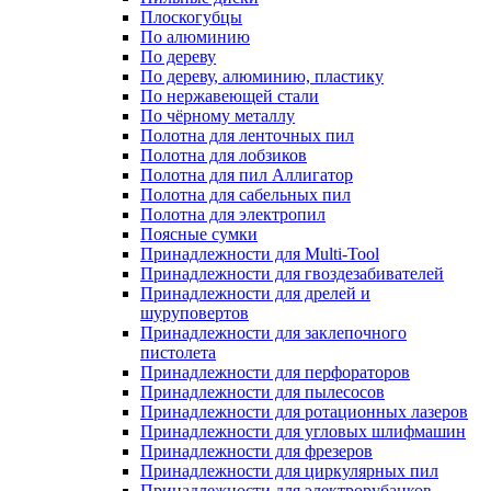
Плоскогубцы
По алюминию
По дереву
По дереву, алюминию, пластику
По нержавеющей стали
По чёрному металлу
Полотна для ленточных пил
Полотна для лобзиков
Полотна для пил Аллигатор
Полотна для сабельных пил
Полотна для электропил
Поясные сумки
Принадлежности для Multi-Tool
Принадлежности для гвоздезабивателей
Принадлежности для дрелей и
шуруповертов
Принадлежности для заклепочного
пистолета
Принадлежности для перфораторов
Принадлежности для пылесосов
Принадлежности для ротационных лазеров
Принадлежности для угловых шлифмашин
Принадлежности для фрезеров
Принадлежности для циркулярных пил
Принадлежности для электрорубанков