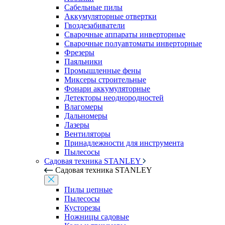
Сабельные пилы
Аккумуляторные отвертки
Гвоздезабиватели
Сварочные аппараты инверторные
Сварочные полуавтоматы инверторные
Фрезеры
Паяльники
Промышленные фены
Миксеры строительные
Фонари аккумуляторные
Детекторы неоднородностей
Влагомеры
Дальномеры
Лазеры
Вентиляторы
Принадлежности для инструмента
Пылесосы
Садовая техника STANLEY
Садовая техника STANLEY
Пилы цепные
Пылесосы
Кусторезы
Ножницы садовые