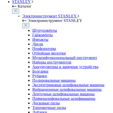
STANLEY
Каталог
Электроинструмент STANLEY
Электроинструмент STANLEY
Шуруповёрты
Гайковёрты
Импакты
Дрели
Перфораторы
Отбойные молотки
Мультифункциональный инструмент
Наборы инструментов
Аккумуляторы и зарядные устройства
Болгарки
Рубанки
Полировальные машины
Эксцентриковые шлифовальные машины
Вибрационные шлифовальные машины
Ленточные шлифовальные машины
Прямошлифовальные шлифмашины
Дисковые пилы
Торцовочные пилы
Лобзики