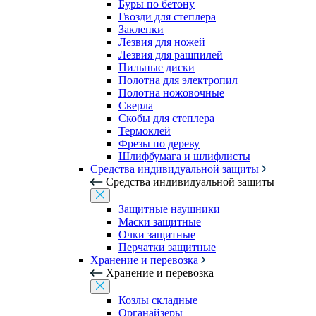
Буры по бетону
Гвозди для степлера
Заклепки
Лезвия для ножей
Лезвия для рашпилей
Пильные диски
Полотна для электропил
Полотна ножовочные
Сверла
Скобы для степлера
Термоклей
Фрезы по дереву
Шлифбумага и шлифлисты
Средства индивидуальной защиты
Средства индивидуальной защиты
Защитные наушники
Маски защитные
Очки защитные
Перчатки защитные
Хранение и перевозка
Хранение и перевозка
Козлы складные
Органайзеры