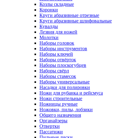
Козлы складные
Коронки
Круги абразивные отрезные
Круги абразивные шлифовальные
Кувалды
Лезвия для ножей
Молотки
Наборы головок
Наборы инструментов
Наборы ключей
Наборы отвёрток
Наборы плоскогубцев
Наборы свёрл
Наборы стамесок
Наборы универсальные
Насадки для полировки
Ножи для рубанка и рейсмуса
Ножи строительные
Ножницы ручные
Ножовки, пилы, лобзики
Общего назначения
Органайзеры
Отвертки
Пассатижи
Пильные диски