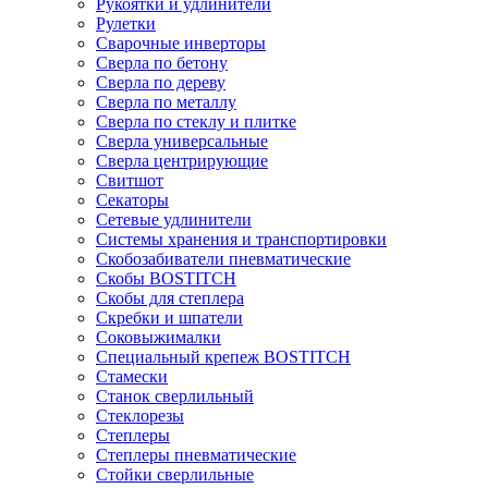
Рукоятки и удлинители
Рулетки
Сварочные инверторы
Сверла по бетону
Сверла по дереву
Сверла по металлу
Сверла по стеклу и плитке
Сверла универсальные
Сверла центрирующие
Свитшот
Секаторы
Сетевые удлинители
Системы хранения и транспортировки
Скобозабиватели пневматические
Скобы BOSTITCH
Скобы для степлера
Скребки и шпатели
Соковыжималки
Специальный крепеж BOSTITCH
Стамески
Станок сверлильный
Стеклорезы
Степлеры
Степлеры пневматические
Стойки сверлильные