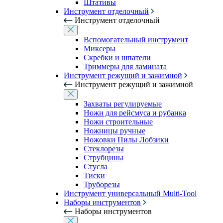
Штативы
Инструмент отделочный
Инструмент отделочный
Вспомогательный инструмент
Миксеры
Скребки и шпатели
Триммеры для ламината
Инструмент режущий и зажимной
Инструмент режущий и зажимной
Захваты регулируемые
Ножи для рейсмуса и рубанка
Ножи строительные
Ножницы ручные
Ножовки Пилы Лобзики
Стеклорезы
Струбцины
Стусла
Тиски
Труборезы
Инструмент универсальный Multi-Tool
Наборы инструментов
Наборы инструментов