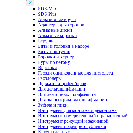
SDS-Max
SDS-Plus
Абразивные круги
Адаптеры для коронок
Алмазные диски
Алмазные коронки
Беруши
Биты и головки в наборе
Биты поштучно
Бородки и кернеры
Буры по бетону
Верстаки
Гвозди оцинкованные для пистолета
Гвоздодёры
Держатели цифенборов
Для дельташлифмашин
Для ленточных шлифмашин
Для эксцентриковых шлифмашин
Зубила и пики
Инструмент для монтажа и демонтажа
Инструмент измерительный и разметочный
Инструмент режущий и зажимной
Инструмент шарнирно-губцевый
Ключи гаечные