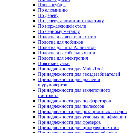
Плоскогубцы
По алюминию
По дереву
По дереву, алюминию, пластику
По нержавеющей стали
По чёрному металлу
Полотна для ленточных пил
Полотна для лобзиков
Полотна для пил Аллигатор
Полотна для сабельных пил
Полотна для электропил
Поясные сумки
Принадлежности для Multi-Tool
Принадлежности для гвоздезабивателей
Принадлежности для дрелей и
шуруповертов
Принадлежности для заклепочного
пистолета
Принадлежности для перфораторов
Принадлежности для пылесосов
Принадлежности для ротационных лазеров
Принадлежности для угловых шлифмашин
Принадлежности для фрезеров
Принадлежности для циркулярных пил
Принадлежности для электрорубанков