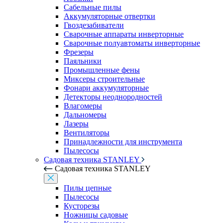
Сабельные пилы
Аккумуляторные отвертки
Гвоздезабиватели
Сварочные аппараты инверторные
Сварочные полуавтоматы инверторные
Фрезеры
Паяльники
Промышленные фены
Миксеры строительные
Фонари аккумуляторные
Детекторы неоднородностей
Влагомеры
Дальномеры
Лазеры
Вентиляторы
Принадлежности для инструмента
Пылесосы
Садовая техника STANLEY
Садовая техника STANLEY
Пилы цепные
Пылесосы
Кусторезы
Ножницы садовые