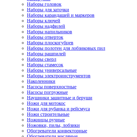
Наборы головок
Наборы для заточки
Наборы карандашей и маркеров
Наборы ключей
Наборы надфилей
Наборы напильников
Наборы отверток
Наборы плоскогубцев
Наборы полотен для лобзиковых пил
Наборы рашпилей
Наборы сверл
Наборы стамесок
Наборы универсальные
Наборы электроинструментов
Наколенники
Насосы поверхностные
Насосы погружные
Наушники защитные и беруши
Ножи для мотокос
Ножи для рубанка и рейсмуса
Ножи строительные
Ножницы ручные
Ножовки, пилы, лобзики
Обогреватели конвекторные
Обогреватели масляные