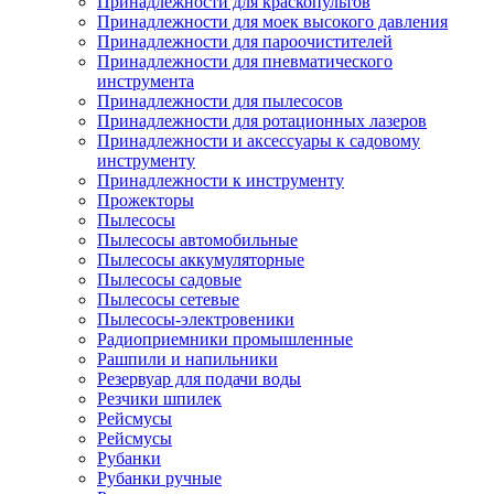
Принадлежности для краскопультов
Принадлежности для моек высокого давления
Принадлежности для пароочистителей
Принадлежности для пневматического
инструмента
Принадлежности для пылесосов
Принадлежности для ротационных лазеров
Принадлежности и аксессуары к садовому
инструменту
Принадлежности к инструменту
Прожекторы
Пылесосы
Пылесосы автомобильные
Пылесосы аккумуляторные
Пылесосы садовые
Пылесосы сетевые
Пылесосы-электровеники
Радиоприемники промышленные
Рашпили и напильники
Резервуар для подачи воды
Резчики шпилек
Рейсмусы
Рейсмусы
Рубанки
Рубанки ручные