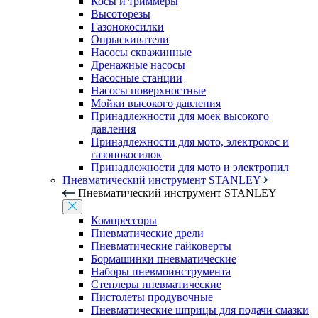
Косы и триммеры
Высоторезы
Газонокосилки
Опрыскиватели
Насосы скважинные
Дренажные насосы
Насосные станции
Насосы поверхностные
Мойки высокого давления
Принадлежности для моек высокого
давления
Принадлежности для мото, электрокос и
газонокосилок
Принадлежности для мото и электропил
Пневматический инструмент STANLEY
Пневматический инструмент STANLEY
Компрессоры
Пневматические дрели
Пневматические гайковерты
Бормашинки пневматические
Наборы пневмоинструмента
Степлеры пневматические
Пистолеты продувочные
Пневматические шприцы для подачи смазки