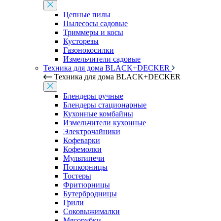
Цепные пилы
Пылесосы садовые
Триммеры и косы
Кусторезы
Газонокосилки
Измельчители садовые
Техника для дома BLACK+DECKER
Техника для дома BLACK+DECKER
Блендеры ручные
Блендеры стационарные
Кухонные комбайны
Измельчители кухонные
Электрочайники
Кофеварки
Кофемолки
Мультипечи
Попкорницы
Тостеры
Фритюрницы
Бутербродницы
Грили
Соковыжималки
Мясорубки