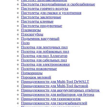
Пистолеты гвоздозабивные и скобозабивные
Пистолеты горячего воздуха
Пистолеты для смазки и уплотнения
Пистолеты заклепочные
Пистолеты клеевые
Пистолеты продувочные
Плазморезы
Плоскогубцы
Подъемник вакуумный
Поло
Полотна для ленточных пил
Полотна для лобзиковых пил
Полотна для пил Аллигатор
Полотна для сабельных пил
Полотна для электроножовки
Полотна ножовочные
Попкорницы
Порошок меловой
Принадлежности для Multi-Tool DeWALT
Принадлежности для Multi-Tool бытовой
Принадлежности для аккумуляторных отвёрток
Принадлежности для вибраторов для бетона
Принадлежности для газонокосилок
Принадлежности для гвоздезабивателей