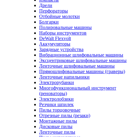
Дрели
Перфораторы
Отбойные молотки
Болгарки
Полировальные машины
Наборы инструментов
DeWalt Flexvolt
Аккумуляторы
Зарядные устройства
Вибрационные шлифовальные машины
Эксцентриковые шлифовальные машины
Ленточные шлифовальные машины
Прямошлифовальные машины (граверы)
Ленточные напильники
Электрорубанки
Многофункциональный инструмент
(реноваторы)
Электролобзики
Резчики шпилек
Пилы торцовочные
Отрезные пилы (резаки)
Монтажные пилы
Дисковые пилы
Ленточные пилы