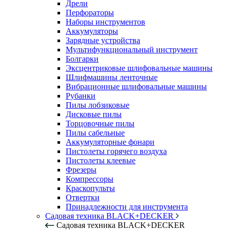
Дрели
Перфораторы
Наборы инструментов
Аккумуляторы
Зарядные устройства
Мультифункциональный инструмент
Болгарки
Эксцентриковые шлифовальные машины
Шлифмашины ленточные
Вибрационные шлифовальные машины
Рубанки
Пилы лобзиковые
Дисковые пилы
Торцовочные пилы
Пилы сабельные
Аккумуляторные фонари
Пистолеты горячего воздуха
Пистолеты клеевые
Фрезеры
Компрессоры
Краскопульты
Отвертки
Принадлежности для инструмента
Садовая техника BLACK+DECKER
Садовая техника BLACK+DECKER