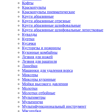
Кофты
Краскопульты
Краскопульты пневматические
Круги абразивные
Круги абразивные отрезные
Круги абразивные шлифовальные
Круги абразивные шлифовальные лепестковые
Кувалды
Куртки
Кусачки
Кусторезы и ножницы
Кухонные комбайны
Лезвия для ножей
Лезвия для рашпиля
Линейки
Машинки для удаления ворса
Миксеры
Миксеры кухонные
Мойки высокого давления
Молотки
Молотки отбойные
Мультиметры
Мультипечи
Мультифункциональный инструмент
Мясорубки