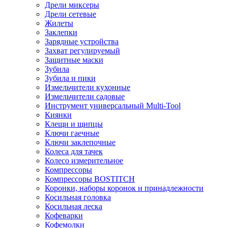
Дрели миксеры
Дрели сетевые
Жилеты
Заклепки
Зарядные устройства
Захват регулируемый
Защитные маски
Зубила
Зубила и пики
Измельчители кухонные
Измельчители садовые
Инструмент универсальный Multi-Tool
Киянки
Клещи и щипцы
Ключи гаечные
Ключи заклепочные
Колеса для тачек
Колесо измерительное
Компрессоры
Компрессоры BOSTITCH
Коронки, наборы коронок и принадлежности
Косильная головка
Косильная леска
Кофеварки
Кофемолки