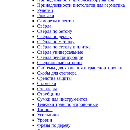
Принадлежности пистолетов для герметика
Рулетки
Рюкзаки
Саморезы в лентах
Свёрла
Свёрла по бетону
Свёрла по дереву
Свёрла по металлу
Свёрла по стеклу и плитке
Свёрла универсальные
Свёрла центрирующие
Сверлильные патроны
Системы для хранения и транспортировки
Скобы для степлера
Средства защиты
Стамески
Степлеры
Струбцины
Сумки для инструментов
Тележки транспортировочные
Топоры
Угольники
Уровни
Фрезы по дереву