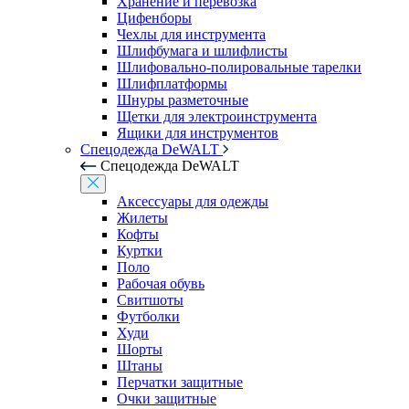
Хранение и перевозка
Цифенборы
Чехлы для инструмента
Шлифбумага и шлифлисты
Шлифовально-полировальные тарелки
Шлифплатформы
Шнуры разметочные
Щетки для электроинструмента
Ящики для инструментов
Спецодежда DeWALT
Спецодежда DeWALT
Аксессуары для одежды
Жилеты
Кофты
Куртки
Поло
Рабочая обувь
Свитшоты
Футболки
Худи
Шорты
Штаны
Перчатки защитные
Очки защитные