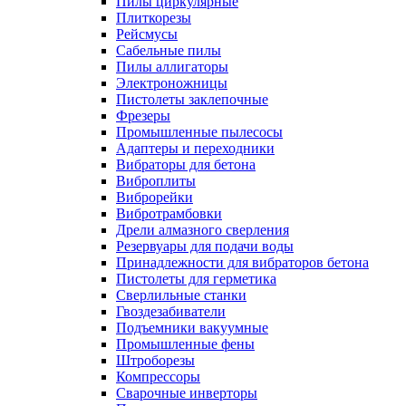
Пилы циркулярные
Плиткорезы
Рейсмусы
Сабельные пилы
Пилы аллигаторы
Электроножницы
Пистолеты заклепочные
Фрезеры
Промышленные пылесосы
Адаптеры и переходники
Вибраторы для бетона
Виброплиты
Виброрейки
Вибротрамбовки
Дрели алмазного сверления
Резервуары для подачи воды
Принадлежности для вибраторов бетона
Пистолеты для герметика
Сверлильные станки
Гвоздезабиватели
Подъемники вакуумные
Промышленные фены
Штроборезы
Компрессоры
Сварочные инверторы