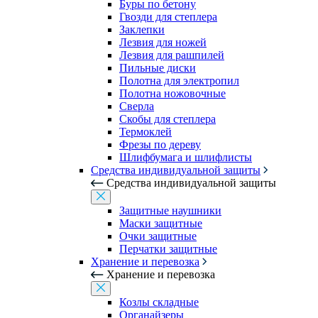
Буры по бетону
Гвозди для степлера
Заклепки
Лезвия для ножей
Лезвия для рашпилей
Пильные диски
Полотна для электропил
Полотна ножовочные
Сверла
Скобы для степлера
Термоклей
Фрезы по дереву
Шлифбумага и шлифлисты
Средства индивидуальной защиты
Средства индивидуальной защиты
Защитные наушники
Маски защитные
Очки защитные
Перчатки защитные
Хранение и перевозка
Хранение и перевозка
Козлы складные
Органайзеры