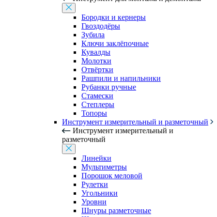
Бородки и кернеры
Гвоздодёры
Зубила
Ключи заклёпочные
Кувалды
Молотки
Отвёртки
Рашпили и напильники
Рубанки ручные
Стамески
Степлеры
Топоры
Инструмент измерительный и разметочный
Инструмент измерительный и
разметочный
Линейки
Мультиметры
Порошок меловой
Рулетки
Угольники
Уровни
Шнуры разметочные