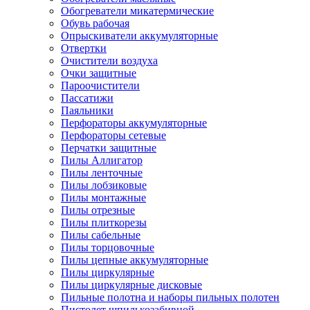
Обогреватели микатермические
Обувь рабочая
Опрыскиватели аккумуляторные
Отвертки
Очистители воздуха
Очки защитные
Пароочистители
Пассатижи
Паяльники
Перфораторы аккумуляторные
Перфораторы сетевые
Перчатки защитные
Пилы Аллигатор
Пилы ленточные
Пилы лобзиковые
Пилы монтажные
Пилы отрезные
Пилы плиткорезы
Пилы сабельные
Пилы торцовочные
Пилы цепные аккумуляторные
Пилы циркулярные
Пилы циркулярные дисковые
Пильные полотна и наборы пильных полотен
Пистолет шпилькозабивной