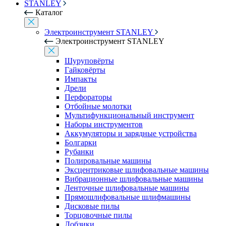
STANLEY
Каталог
Электроинструмент STANLEY
Электроинструмент STANLEY
Шуруповёрты
Гайковёрты
Импакты
Дрели
Перфораторы
Отбойные молотки
Мультифункциональный инструмент
Наборы инструментов
Аккумуляторы и зарядные устройства
Болгарки
Рубанки
Полировальные машины
Эксцентриковые шлифовальные машины
Вибрационные шлифовальные машины
Ленточные шлифовальные машины
Прямошлифовальные шлифмашины
Дисковые пилы
Торцовочные пилы
Лобзики