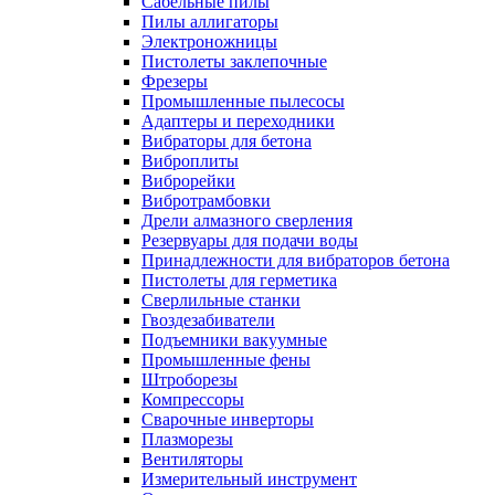
Сабельные пилы
Пилы аллигаторы
Электроножницы
Пистолеты заклепочные
Фрезеры
Промышленные пылесосы
Адаптеры и переходники
Вибраторы для бетона
Виброплиты
Виброрейки
Вибротрамбовки
Дрели алмазного сверления
Резервуары для подачи воды
Принадлежности для вибраторов бетона
Пистолеты для герметика
Сверлильные станки
Гвоздезабиватели
Подъемники вакуумные
Промышленные фены
Штроборезы
Компрессоры
Сварочные инверторы
Плазморезы
Вентиляторы
Измерительный инструмент