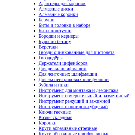
Адаптеры для коронок
Алмазные диски
Алмазные коронки
Беруши
Биты и головки в наборе
Биты поштучно
Бородки и кернеры
Буры по бетону
Верстаки
Гвозди оцинкованные для пистолета
Гвоздодёры
Держатели цифенборов
Для дельташлифмашин
Для ленточных шлифмашин
Для эксцентриковых шлифмашин
Зубила и пики
Инструмент для монтажа и демонтажа
Инструмент измерительный и разметочный
Инструмент режущий и зажимной
Инструмент шарнирно-губцевый
Ключи гаечные
Козлы складные
Коронки
Круги абразивные отрезные
Круги абразивные шлифовальные