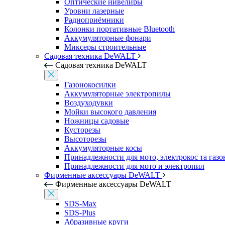
Оптические нивелиры
Уровни лазерные
Радиоприёмники
Колонки портативные Bluetooth
Аккумуляторные фонари
Миксеры строительные
Садовая техника DeWALT
Садовая техника DeWALT
Газонокосилки
Аккумуляторные электропилы
Воздуходувки
Мойки высокого давления
Ножницы садовые
Кусторезы
Высоторезы
Аккумуляторные косы
Принадлежности для мото, электрокос та газ
Принадлежности для мото и электропил
Фирменные аксессуары DeWALT
Фирменные аксессуары DeWALT
SDS-Max
SDS-Plus
Абразивные круги