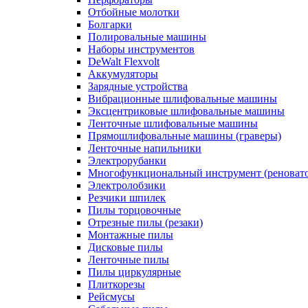
Отбойные молотки
Болгарки
Полировальные машины
Наборы инструментов
DeWalt Flexvolt
Аккумуляторы
Зарядные устройства
Вибрационные шлифовальные машины
Эксцентриковые шлифовальные машины
Ленточные шлифовальные машины
Прямошлифовальные машины (граверы)
Ленточные напильники
Электрорубанки
Многофункциональный инструмент (реноват
Электролобзики
Резчики шпилек
Пилы торцовочные
Отрезные пилы (резаки)
Монтажные пилы
Дисковые пилы
Ленточные пилы
Пилы циркулярные
Плиткорезы
Рейсмусы