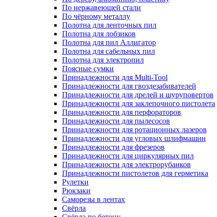
По нержавеющей стали
По чёрному металлу
Полотна для ленточных пил
Полотна для лобзиков
Полотна для пил Аллигатор
Полотна для сабельных пил
Полотна для электропил
Поясные сумки
Принадлежности для Multi-Tool
Принадлежности для гвоздезабивателей
Принадлежности для дрелей и шуруповертов
Принадлежности для заклепочного пистолета
Принадлежности для перфораторов
Принадлежности для пылесосов
Принадлежности для ротационных лазеров
Принадлежности для угловых шлифмашин
Принадлежности для фрезеров
Принадлежности для циркулярных пил
Принадлежности для электрорубанков
Принадлежности пистолетов для герметика
Рулетки
Рюкзаки
Саморезы в лентах
Свёрла
Свёрла по бетону