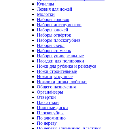
Кувалды
Лезвия для ножей
Молотки
Наборы головок
Наборы инструментов
Наборы ключей
Наборы отвёрток
Наборы плоскогубцев
Наборы свёрл
Наборы стамесок
Наборы универсальные
Насадки для полировки
Ножи для рубанка и рейсмуса
Ножи строительные
Ножницы ручные
Ножовки, пилы, лобзики
Общего назначения
Органайзеры
Отвертки
Пассатижи
Пильные диски
Плоскогубцы
По алюминию
По дереву
По дереву, алюминию, пластику