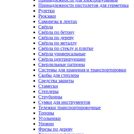
Принадлежности пистолетов для герметика
Рулетки
Рюкзаки
Саморезы в лентах
Свёрла
Свёрла по бетону
Свёрла по дереву
Свёрла по металлу
Свёрла по стеклу и плитке
Свёрла универсальные
Свёрла центрирующие
Сверлильные патроны
Системы для хранения и транспортировки
Скобы для степлера
Средства защиты
Стамески
Степлеры
Струбцины
Сумки для инструментов
Тележки транспортировочные
Топоры
Угольники
Уровни
Фрезы по дереву