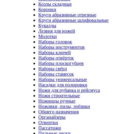
Козлы складные
Коронки
Круги абразивные отрезные
Круги абразивные шлифовальные
Кувалды
Лезвия для ножей
Молотки
Наборы головок
Наборы инструментов
Наборы ключей
Наборы отвёрток
Наборы плоскогубцев
Наборы свёрл
Наборы стамесок
Наборы универсальные
Насадки для полировки
Ножи для рубанка и рейсмуса
Ножи строительные
Ножницы ручные
Ножовки, пилы, лобзики
Общего назначения
Органайзеры
Отвертки
Пассатижи
Пильные диски