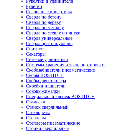
Рукоятки и удлинители
Рулетки
Сварочные инверторы
Сверла по бетону
Сверла по дереву
Сверла по металлу
Сверла по стеклу и плитке
Сверла универсальные
Сверла центрирующие
Свитшот
Секаторы
Сетевые удлинители
Системы хранения и транспортировки
Скобозабиватели пневматические
Скобы BOSTITCH
Скобы для степлера
Скребки и шпатели
Соковыжималки
Специальный крепеж BOSTITCH
Стамески
Станок сверлильный
Стеклорезы
Степлеры
Степлеры пневматические
Стойки сверлильные