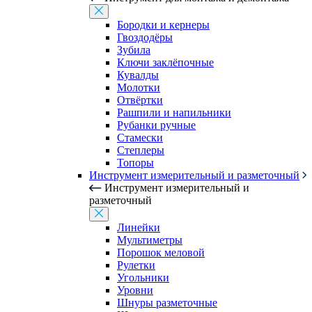
Бородки и кернеры
Гвоздодёры
Зубила
Ключи заклёпочные
Кувалды
Молотки
Отвёртки
Рашпили и напильники
Рубанки ручные
Стамески
Степлеры
Топоры
Инструмент измерительный и разметочный
Инструмент измерительный и
разметочный
Линейки
Мультиметры
Порошок меловой
Рулетки
Угольники
Уровни
Шнуры разметочные