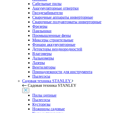
Сабельные пилы
Аккумуляторные отвертки
Гвоздезабиватели
Сварочные аппараты инверторные
Сварочные полуавтоматы инверторные
Фрезеры
Паяльники
Промышленные фены
Миксеры строительные
Фонари аккумуляторные
Детекторы неоднородностей
Влагомеры
Дальномеры
Лазеры
Вентиляторы
Принадлежности для инструмента
Пылесосы
Садовая техника STANLEY
Садовая техника STANLEY
Пилы цепные
Пылесосы
Кусторезы
Ножницы садовые