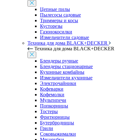
Цепные пилы
Пылесосы садовые
Триммеры и косы
Кусторезы
Газонокосилки
Измельчители садовые
Техника для дома BLACK+DECKER
Техника для дома BLACK+DECKER
Блендеры ручные
Блендеры стационарные
Кухонные комбайны
Измельчители кухонные
Электрочайники
Кофеварки
Кофемолки
Мультипечи
Попкорницы
Тостеры
Фритюрницы
Бутербродницы
Грили
Соковыжималки
Мясорубки