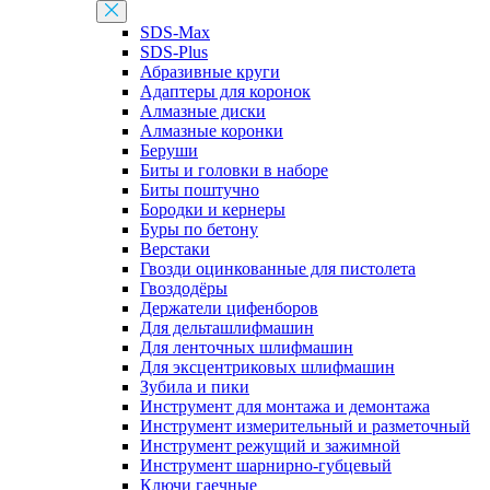
SDS-Max
SDS-Plus
Абразивные круги
Адаптеры для коронок
Алмазные диски
Алмазные коронки
Беруши
Биты и головки в наборе
Биты поштучно
Бородки и кернеры
Буры по бетону
Верстаки
Гвозди оцинкованные для пистолета
Гвоздодёры
Держатели цифенборов
Для дельташлифмашин
Для ленточных шлифмашин
Для эксцентриковых шлифмашин
Зубила и пики
Инструмент для монтажа и демонтажа
Инструмент измерительный и разметочный
Инструмент режущий и зажимной
Инструмент шарнирно-губцевый
Ключи гаечные