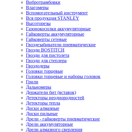
Вибротрамбовки
Влагомеры
Вспомогательный инструмент
Вся продукция STANLEY
Высоторезы
Газонокосилки аккумуляторные
Гайковерты аккумуляторные
Гайковерты сетевые
Гвоздезабиватели пневматические
Гвозди BOSTITCH
Гвозди для пистолета
Гвозди для степлера
Гвоздодеры
Головки торцевые
Головки торцевые и наборы головок
Грили
Дальномеры
Держатели бит (вставок)
Детекторы неоднородностей
Детекторы тепла
Диски алмазные
Диски пильные
Дрели - гайковерты пневматические
Дрели аккумуляторные
Дрели алмазного сверления