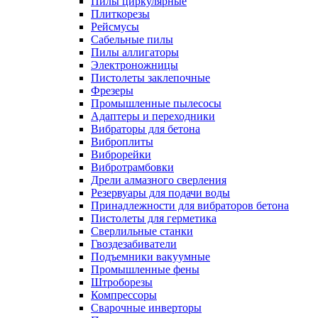
Пилы циркулярные
Плиткорезы
Рейсмусы
Сабельные пилы
Пилы аллигаторы
Электроножницы
Пистолеты заклепочные
Фрезеры
Промышленные пылесосы
Адаптеры и переходники
Вибраторы для бетона
Виброплиты
Виброрейки
Вибротрамбовки
Дрели алмазного сверления
Резервуары для подачи воды
Принадлежности для вибраторов бетона
Пистолеты для герметика
Сверлильные станки
Гвоздезабиватели
Подъемники вакуумные
Промышленные фены
Штроборезы
Компрессоры
Сварочные инверторы