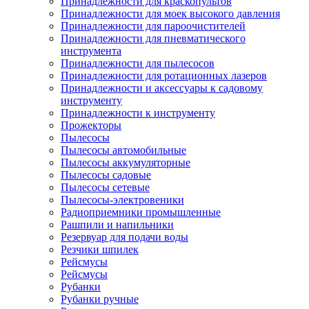
Принадлежности для краскопультов
Принадлежности для моек высокого давления
Принадлежности для пароочистителей
Принадлежности для пневматического
инструмента
Принадлежности для пылесосов
Принадлежности для ротационных лазеров
Принадлежности и аксессуары к садовому
инструменту
Принадлежности к инструменту
Прожекторы
Пылесосы
Пылесосы автомобильные
Пылесосы аккумуляторные
Пылесосы садовые
Пылесосы сетевые
Пылесосы-электровеники
Радиоприемники промышленные
Рашпили и напильники
Резервуар для подачи воды
Резчики шпилек
Рейсмусы
Рейсмусы
Рубанки
Рубанки ручные