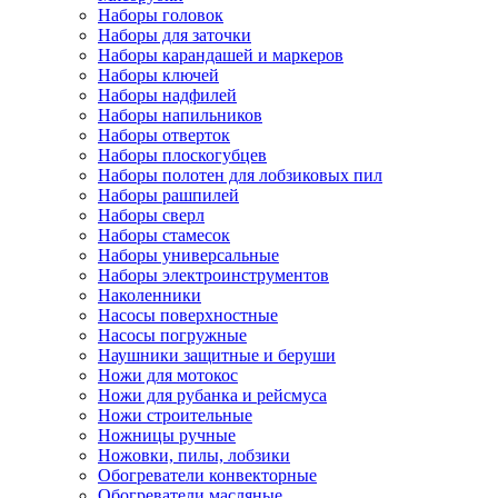
Наборы головок
Наборы для заточки
Наборы карандашей и маркеров
Наборы ключей
Наборы надфилей
Наборы напильников
Наборы отверток
Наборы плоскогубцев
Наборы полотен для лобзиковых пил
Наборы рашпилей
Наборы сверл
Наборы стамесок
Наборы универсальные
Наборы электроинструментов
Наколенники
Насосы поверхностные
Насосы погружные
Наушники защитные и беруши
Ножи для мотокос
Ножи для рубанка и рейсмуса
Ножи строительные
Ножницы ручные
Ножовки, пилы, лобзики
Обогреватели конвекторные
Обогреватели масляные