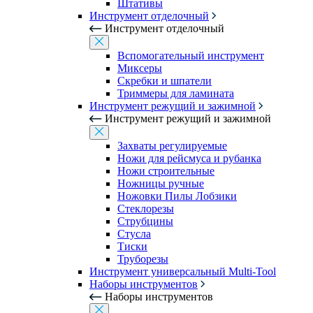
Штативы
Инструмент отделочный
Инструмент отделочный
Вспомогательный инструмент
Миксеры
Скребки и шпатели
Триммеры для ламината
Инструмент режущий и зажимной
Инструмент режущий и зажимной
Захваты регулируемые
Ножи для рейсмуса и рубанка
Ножи строительные
Ножницы ручные
Ножовки Пилы Лобзики
Стеклорезы
Струбцины
Стусла
Тиски
Труборезы
Инструмент универсальный Multi-Tool
Наборы инструментов
Наборы инструментов