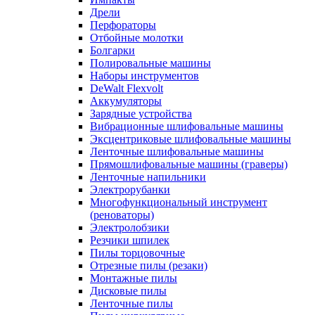
Дрели
Перфораторы
Отбойные молотки
Болгарки
Полировальные машины
Наборы инструментов
DeWalt Flexvolt
Аккумуляторы
Зарядные устройства
Вибрационные шлифовальные машины
Эксцентриковые шлифовальные машины
Ленточные шлифовальные машины
Прямошлифовальные машины (граверы)
Ленточные напильники
Электрорубанки
Многофункциональный инструмент
(реноваторы)
Электролобзики
Резчики шпилек
Пилы торцовочные
Отрезные пилы (резаки)
Монтажные пилы
Дисковые пилы
Ленточные пилы