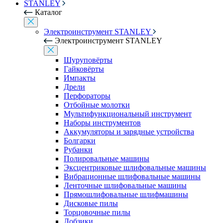
STANLEY
Каталог
Электроинструмент STANLEY
Электроинструмент STANLEY
Шуруповёрты
Гайковёрты
Импакты
Дрели
Перфораторы
Отбойные молотки
Мультифункциональный инструмент
Наборы инструментов
Аккумуляторы и зарядные устройства
Болгарки
Рубанки
Полировальные машины
Эксцентриковые шлифовальные машины
Вибрационные шлифовальные машины
Ленточные шлифовальные машины
Прямошлифовальные шлифмашины
Дисковые пилы
Торцовочные пилы
Лобзики