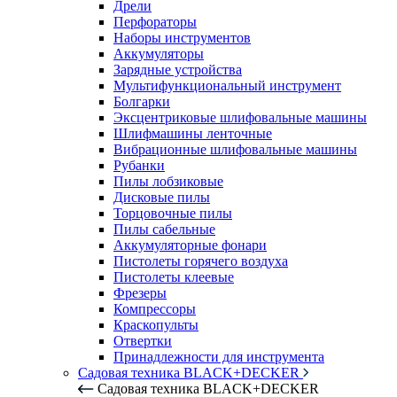
Дрели
Перфораторы
Наборы инструментов
Аккумуляторы
Зарядные устройства
Мультифункциональный инструмент
Болгарки
Эксцентриковые шлифовальные машины
Шлифмашины ленточные
Вибрационные шлифовальные машины
Рубанки
Пилы лобзиковые
Дисковые пилы
Торцовочные пилы
Пилы сабельные
Аккумуляторные фонари
Пистолеты горячего воздуха
Пистолеты клеевые
Фрезеры
Компрессоры
Краскопульты
Отвертки
Принадлежности для инструмента
Садовая техника BLACK+DECKER
Садовая техника BLACK+DECKER