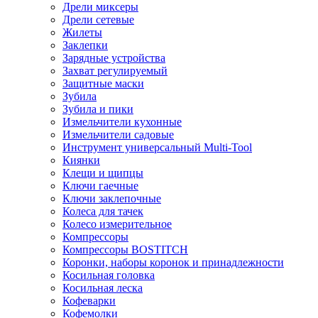
Дрели миксеры
Дрели сетевые
Жилеты
Заклепки
Зарядные устройства
Захват регулируемый
Защитные маски
Зубила
Зубила и пики
Измельчители кухонные
Измельчители садовые
Инструмент универсальный Multi-Tool
Киянки
Клещи и щипцы
Ключи гаечные
Ключи заклепочные
Колеса для тачек
Колесо измерительное
Компрессоры
Компрессоры BOSTITCH
Коронки, наборы коронок и принадлежности
Косильная головка
Косильная леска
Кофеварки
Кофемолки