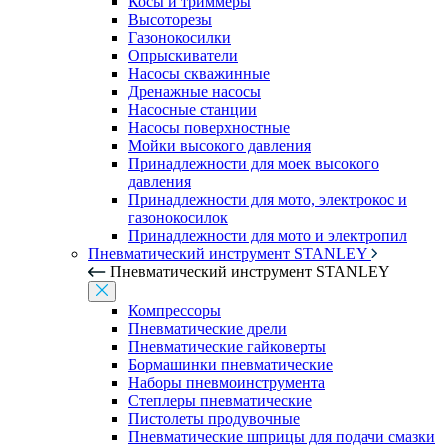
Косы и триммеры
Высоторезы
Газонокосилки
Опрыскиватели
Насосы скважинные
Дренажные насосы
Насосные станции
Насосы поверхностные
Мойки высокого давления
Принадлежности для моек высокого
давления
Принадлежности для мото, электрокос и
газонокосилок
Принадлежности для мото и электропил
Пневматический инструмент STANLEY
Пневматический инструмент STANLEY
Компрессоры
Пневматические дрели
Пневматические гайковерты
Бормашинки пневматические
Наборы пневмоинструмента
Степлеры пневматические
Пистолеты продувочные
Пневматические шприцы для подачи смазки