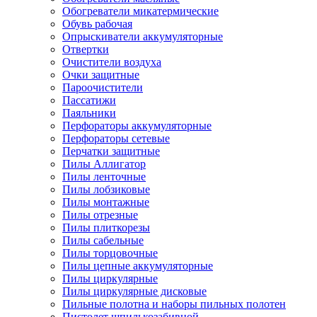
Обогреватели микатермические
Обувь рабочая
Опрыскиватели аккумуляторные
Отвертки
Очистители воздуха
Очки защитные
Пароочистители
Пассатижи
Паяльники
Перфораторы аккумуляторные
Перфораторы сетевые
Перчатки защитные
Пилы Аллигатор
Пилы ленточные
Пилы лобзиковые
Пилы монтажные
Пилы отрезные
Пилы плиткорезы
Пилы сабельные
Пилы торцовочные
Пилы цепные аккумуляторные
Пилы циркулярные
Пилы циркулярные дисковые
Пильные полотна и наборы пильных полотен
Пистолет шпилькозабивной