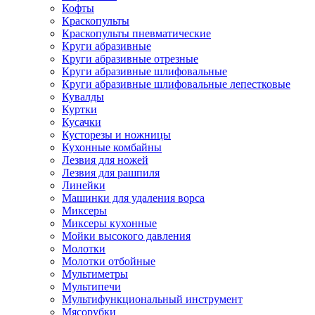
Кофты
Краскопульты
Краскопульты пневматические
Круги абразивные
Круги абразивные отрезные
Круги абразивные шлифовальные
Круги абразивные шлифовальные лепестковые
Кувалды
Куртки
Кусачки
Кусторезы и ножницы
Кухонные комбайны
Лезвия для ножей
Лезвия для рашпиля
Линейки
Машинки для удаления ворса
Миксеры
Миксеры кухонные
Мойки высокого давления
Молотки
Молотки отбойные
Мультиметры
Мультипечи
Мультифункциональный инструмент
Мясорубки