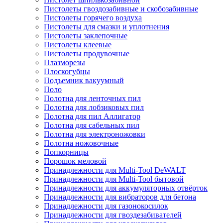
Пистолеты гвоздозабивные и скобозабивные
Пистолеты горячего воздуха
Пистолеты для смазки и уплотнения
Пистолеты заклепочные
Пистолеты клеевые
Пистолеты продувочные
Плазморезы
Плоскогубцы
Подъемник вакуумный
Поло
Полотна для ленточных пил
Полотна для лобзиковых пил
Полотна для пил Аллигатор
Полотна для сабельных пил
Полотна для электроножовки
Полотна ножовочные
Попкорницы
Порошок меловой
Принадлежности для Multi-Tool DeWALT
Принадлежности для Multi-Tool бытовой
Принадлежности для аккумуляторных отвёрток
Принадлежности для вибраторов для бетона
Принадлежности для газонокосилок
Принадлежности для гвоздезабивателей