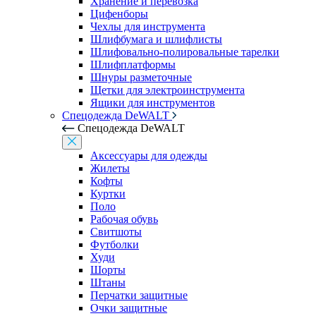
Хранение и перевозка
Цифенборы
Чехлы для инструмента
Шлифбумага и шлифлисты
Шлифовально-полировальные тарелки
Шлифплатформы
Шнуры разметочные
Щетки для электроинструмента
Ящики для инструментов
Спецодежда DeWALT
Спецодежда DeWALT
Аксессуары для одежды
Жилеты
Кофты
Куртки
Поло
Рабочая обувь
Свитшоты
Футболки
Худи
Шорты
Штаны
Перчатки защитные
Очки защитные