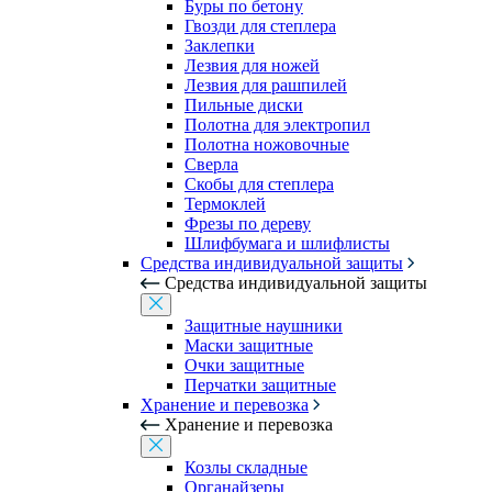
Буры по бетону
Гвозди для степлера
Заклепки
Лезвия для ножей
Лезвия для рашпилей
Пильные диски
Полотна для электропил
Полотна ножовочные
Сверла
Скобы для степлера
Термоклей
Фрезы по дереву
Шлифбумага и шлифлисты
Средства индивидуальной защиты
Средства индивидуальной защиты
Защитные наушники
Маски защитные
Очки защитные
Перчатки защитные
Хранение и перевозка
Хранение и перевозка
Козлы складные
Органайзеры