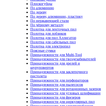
Плоскогубцы
По алюминию
По дереву
По дереву, алюминию, пластику
По нержавеющей стали
По чёрному металлу
Полотна для ленточных пил
Полотна для лобзиков
Полотна для пил Аллигатор
Полотна для сабельных пил
Полотна для электропил
Поясные сумки
Принадлежности для Multi-Tool
Принадлежности для гвоздезабивателей
Принадлежности для дрелей и
шуруповертов
Принадлежности для заклепочного
пистолета
Принадлежности для перфораторов
Принадлежности для пылесосов
Принадлежности для ротационных лазеров
Принадлежности для угловых шлифмашин
Принадлежности для фрезеров
Принадлежности для циркулярных пил
Принадлежности для электрорубанков