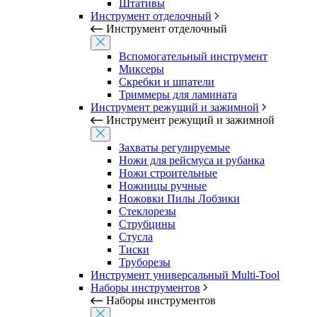
Штативы
Инструмент отделочный
Инструмент отделочный
Вспомогательный инструмент
Миксеры
Скребки и шпатели
Триммеры для ламината
Инструмент режущий и зажимной
Инструмент режущий и зажимной
Захваты регулируемые
Ножи для рейсмуса и рубанка
Ножи строительные
Ножницы ручные
Ножовки Пилы Лобзики
Стеклорезы
Струбцины
Стусла
Тиски
Труборезы
Инструмент универсальный Multi-Tool
Наборы инструментов
Наборы инструментов