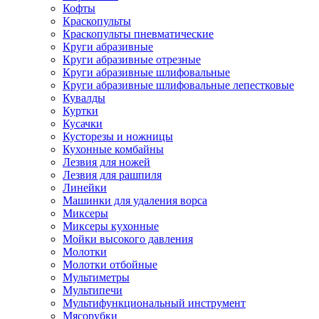
Кофты
Краскопульты
Краскопульты пневматические
Круги абразивные
Круги абразивные отрезные
Круги абразивные шлифовальные
Круги абразивные шлифовальные лепестковые
Кувалды
Куртки
Кусачки
Кусторезы и ножницы
Кухонные комбайны
Лезвия для ножей
Лезвия для рашпиля
Линейки
Машинки для удаления ворса
Миксеры
Миксеры кухонные
Мойки высокого давления
Молотки
Молотки отбойные
Мультиметры
Мультипечи
Мультифункциональный инструмент
Мясорубки