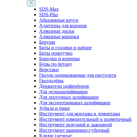
SDS-Max
SDS-Plus
Абразивные круги
Адаптеры для коронок
Алмазные диски
Алмазные коронки
Беруши
Биты и головки в наборе
Биты поштучно
Бородки и кернеры
Буры по бетону
Верстаки
Гвозди оцинкованные для пистолета
Гвоздодёры
Держатели цифенборов
Для дельташлифмашин
Для ленточных шлифмашин
Для эксцентриковых шлифмашин
Зубила и пики
Инструмент для монтажа и демонтажа
Инструмент измерительный и разметочный
Инструмент режущий и зажимной
Инструмент шарнирно-губцевый
Ключи гаечные