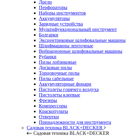
Дрели
Перфораторы
Наборы инструментов
Аккумуляторы
Зарядные устройства
Мультифункциональный инструмент
Болгарки
Эксцентриковые шлифовальные машины
Шлифмашины ленточные
Вибрационные шлифовальные машины
Рубанки
Пилы лобзиковые
Дисковые пилы
Торцовочные пилы
Пилы сабельные
Аккумуляторные фонари
Пистолеты горячего воздуха
Пистолеты клеевые
Фрезеры
Компрессоры
Краскопульты
Отвертки
Принадлежности для инструмента
Садовая техника BLACK+DECKER
Садовая техника BLACK+DECKER