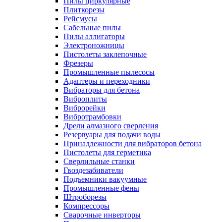
Пилы циркулярные
Плиткорезы
Рейсмусы
Сабельные пилы
Пилы аллигаторы
Электроножницы
Пистолеты заклепочные
Фрезеры
Промышленные пылесосы
Адаптеры и переходники
Вибраторы для бетона
Виброплиты
Виброрейки
Вибротрамбовки
Дрели алмазного сверления
Резервуары для подачи воды
Принадлежности для вибраторов бетона
Пистолеты для герметика
Сверлильные станки
Гвоздезабиватели
Подъемники вакуумные
Промышленные фены
Штроборезы
Компрессоры
Сварочные инверторы