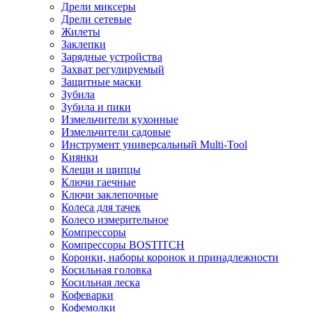
Дрели миксеры
Дрели сетевые
Жилеты
Заклепки
Зарядные устройства
Захват регулируемый
Защитные маски
Зубила
Зубила и пики
Измельчители кухонные
Измельчители садовые
Инструмент универсальный Multi-Tool
Киянки
Клещи и щипцы
Ключи гаечные
Ключи заклепочные
Колеса для тачек
Колесо измерительное
Компрессоры
Компрессоры BOSTITCH
Коронки, наборы коронок и принадлежности
Косильная головка
Косильная леска
Кофеварки
Кофемолки