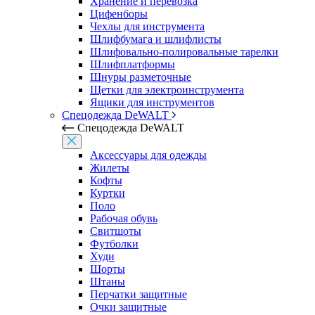
Хранение и перевозка
Цифенборы
Чехлы для инструмента
Шлифбумага и шлифлисты
Шлифовально-полировальные тарелки
Шлифплатформы
Шнуры разметочные
Щетки для электроинструмента
Ящики для инструментов
Спецодежда DeWALT
Спецодежда DeWALT
Аксессуары для одежды
Жилеты
Кофты
Куртки
Поло
Рабочая обувь
Свитшоты
Футболки
Худи
Шорты
Штаны
Перчатки защитные
Очки защитные