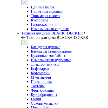
Цепные пилы
Пылесосы садовые
Триммеры и косы
Кусторезы
Газонокосилки
Измельчители садовые
Техника для дома BLACK+DECKER
Техника для дома BLACK+DECKER
Блендеры ручные
Блендеры стационарные
Кухонные комбайны
Измельчители кухонные
Электрочайники
Кофеварки
Кофемолки
Мультипечи
Попкорницы
Тостеры
Фритюрницы
Бутербродницы
Грили
Соковыжималки
Мясорубки