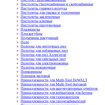
Пистолеты гвоздозабивные и скобозабивные
Пистолеты горячего воздуха
Пистолеты для смазки и уплотнения
Пистолеты заклепочные
Пистолеты клеевые
Пистолеты продувочные
Плазморезы
Плоскогубцы
Подъемник вакуумный
Поло
Полотна для ленточных пил
Полотна для лобзиковых пил
Полотна для пил Аллигатор
Полотна для сабельных пил
Полотна для электроножовки
Полотна ножовочные
Попкорницы
Порошок меловой
Принадлежности для Multi-Tool DeWALT
Принадлежности для Multi-Tool бытовой
Принадлежности для аккумуляторных отвёрток
Принадлежности для вибраторов для бетона
Принадлежности для газонокосилок
Принадлежности для гвоздезабивателей