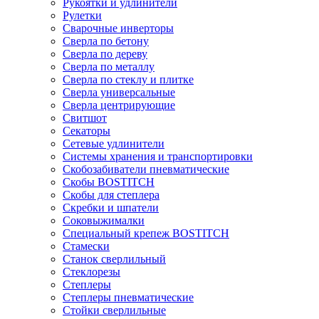
Рукоятки и удлинители
Рулетки
Сварочные инверторы
Сверла по бетону
Сверла по дереву
Сверла по металлу
Сверла по стеклу и плитке
Сверла универсальные
Сверла центрирующие
Свитшот
Секаторы
Сетевые удлинители
Системы хранения и транспортировки
Скобозабиватели пневматические
Скобы BOSTITCH
Скобы для степлера
Скребки и шпатели
Соковыжималки
Специальный крепеж BOSTITCH
Стамески
Станок сверлильный
Стеклорезы
Степлеры
Степлеры пневматические
Стойки сверлильные