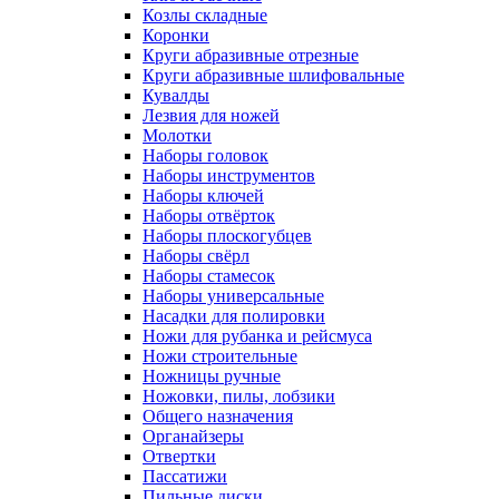
Козлы складные
Коронки
Круги абразивные отрезные
Круги абразивные шлифовальные
Кувалды
Лезвия для ножей
Молотки
Наборы головок
Наборы инструментов
Наборы ключей
Наборы отвёрток
Наборы плоскогубцев
Наборы свёрл
Наборы стамесок
Наборы универсальные
Насадки для полировки
Ножи для рубанка и рейсмуса
Ножи строительные
Ножницы ручные
Ножовки, пилы, лобзики
Общего назначения
Органайзеры
Отвертки
Пассатижи
Пильные диски