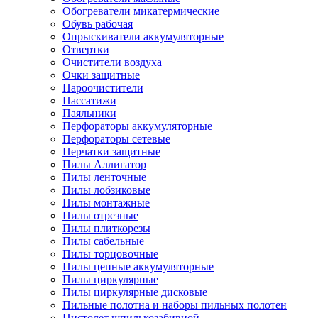
Обогреватели микатермические
Обувь рабочая
Опрыскиватели аккумуляторные
Отвертки
Очистители воздуха
Очки защитные
Пароочистители
Пассатижи
Паяльники
Перфораторы аккумуляторные
Перфораторы сетевые
Перчатки защитные
Пилы Аллигатор
Пилы ленточные
Пилы лобзиковые
Пилы монтажные
Пилы отрезные
Пилы плиткорезы
Пилы сабельные
Пилы торцовочные
Пилы цепные аккумуляторные
Пилы циркулярные
Пилы циркулярные дисковые
Пильные полотна и наборы пильных полотен
Пистолет шпилькозабивной