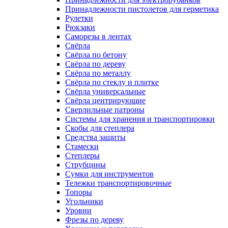
Принадлежности пистолетов для герметика
Рулетки
Рюкзаки
Саморезы в лентах
Свёрла
Свёрла по бетону
Свёрла по дереву
Свёрла по металлу
Свёрла по стеклу и плитке
Свёрла универсальные
Свёрла центрирующие
Сверлильные патроны
Системы для хранения и транспортировки
Скобы для степлера
Средства защиты
Стамески
Степлеры
Струбцины
Сумки для инструментов
Тележки транспортировочные
Топоры
Угольники
Уровни
Фрезы по дереву