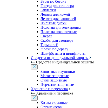
Буры по бетону
Гвозди для степлера
Заклепки
Лезвия для ножей
Лезвия для рашпилей
Пильные диски
Полотна для электропил
Полотна ножовочные
Сверла
Скобы для степлера
Термоклей
Фрезы по дереву
Шлифбумага и шлифлисты
Средства индивидуальной защиты
Средства индивидуальной защиты
Защитные наушники
Маски защитные
Очки защитные
Перчатки защитные
Хранение и перевозка
Хранение и перевозка
Козлы складные
Органайзеры