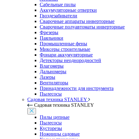
Сабельные пилы
Аккумуляторные отвертки
Гвоздезабиватели
Сварочные аппараты инверторные
Сварочные полуавтоматы инверторные
Фрезеры
Паяльники
Промышленные фены
Миксеры строительные
Фонари аккумуляторные
Детекторы неоднородностей
Влагомеры
Дальномеры
Лазеры
Вентиляторы
Принадлежности для инструмента
Пылесосы
Садовая техника STANLEY
Садовая техника STANLEY
Пилы цепные
Пылесосы
Кусторезы
Ножницы садовые