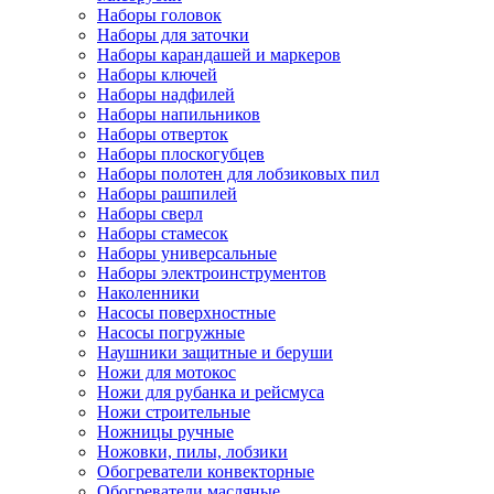
Наборы головок
Наборы для заточки
Наборы карандашей и маркеров
Наборы ключей
Наборы надфилей
Наборы напильников
Наборы отверток
Наборы плоскогубцев
Наборы полотен для лобзиковых пил
Наборы рашпилей
Наборы сверл
Наборы стамесок
Наборы универсальные
Наборы электроинструментов
Наколенники
Насосы поверхностные
Насосы погружные
Наушники защитные и беруши
Ножи для мотокос
Ножи для рубанка и рейсмуса
Ножи строительные
Ножницы ручные
Ножовки, пилы, лобзики
Обогреватели конвекторные
Обогреватели масляные