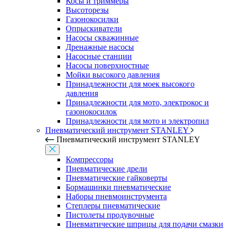
Косы и триммеры
Высоторезы
Газонокосилки
Опрыскиватели
Насосы скважинные
Дренажные насосы
Насосные станции
Насосы поверхностные
Мойки высокого давления
Принадлежности для моек высокого
давления
Принадлежности для мото, электрокос и
газонокосилок
Принадлежности для мото и электропил
Пневматический инструмент STANLEY
Пневматический инструмент STANLEY
Компрессоры
Пневматические дрели
Пневматические гайковерты
Бормашинки пневматические
Наборы пневмоинструмента
Степлеры пневматические
Пистолеты продувочные
Пневматические шприцы для подачи смазки