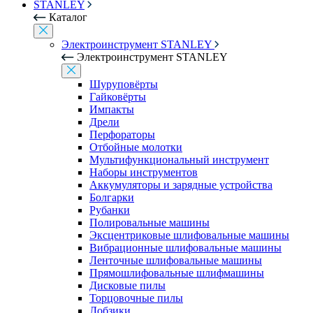
STANLEY
Каталог
Электроинструмент STANLEY
Электроинструмент STANLEY
Шуруповёрты
Гайковёрты
Импакты
Дрели
Перфораторы
Отбойные молотки
Мультифункциональный инструмент
Наборы инструментов
Аккумуляторы и зарядные устройства
Болгарки
Рубанки
Полировальные машины
Эксцентриковые шлифовальные машины
Вибрационные шлифовальные машины
Ленточные шлифовальные машины
Прямошлифовальные шлифмашины
Дисковые пилы
Торцовочные пилы
Лобзики