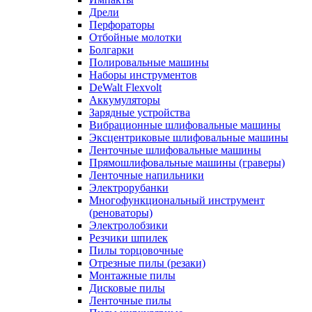
Дрели
Перфораторы
Отбойные молотки
Болгарки
Полировальные машины
Наборы инструментов
DeWalt Flexvolt
Аккумуляторы
Зарядные устройства
Вибрационные шлифовальные машины
Эксцентриковые шлифовальные машины
Ленточные шлифовальные машины
Прямошлифовальные машины (граверы)
Ленточные напильники
Электрорубанки
Многофункциональный инструмент
(реноваторы)
Электролобзики
Резчики шпилек
Пилы торцовочные
Отрезные пилы (резаки)
Монтажные пилы
Дисковые пилы
Ленточные пилы