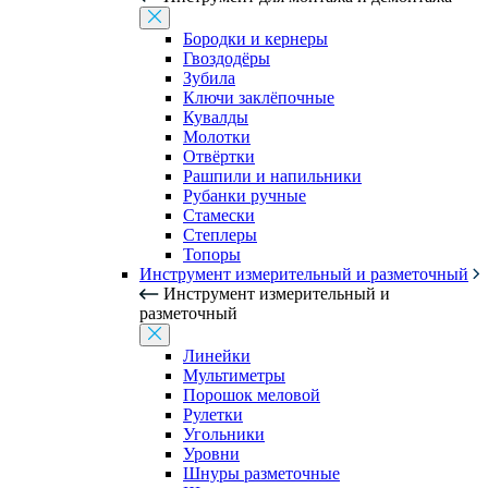
Бородки и кернеры
Гвоздодёры
Зубила
Ключи заклёпочные
Кувалды
Молотки
Отвёртки
Рашпили и напильники
Рубанки ручные
Стамески
Степлеры
Топоры
Инструмент измерительный и разметочный
Инструмент измерительный и
разметочный
Линейки
Мультиметры
Порошок меловой
Рулетки
Угольники
Уровни
Шнуры разметочные