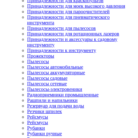
Принадлежности для краскопультов
Принадлежности для моек высокого давления
Принадлежности для пароочистителей
Принадлежности для пневматического
инструмента
Принадлежности для пылесосов
Принадлежности для ротационных лазеров
Принадлежности и аксессуары к садовому
инструменту
Принадлежности к инструменту
Прожекторы
Пылесосы
Пылесосы автомобильные
Пылесосы аккумуляторные
Пылесосы садовые
Пылесосы сетевые
Пылесосы-электровеники
Радиоприемники промышленные
Рашпили и напильники
Резервуар для подачи воды
Резчики шпилек
Рейсмусы
Рейсмусы
Рубанки
Рубанки ручные