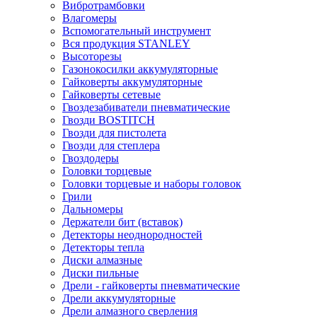
Вибротрамбовки
Влагомеры
Вспомогательный инструмент
Вся продукция STANLEY
Высоторезы
Газонокосилки аккумуляторные
Гайковерты аккумуляторные
Гайковерты сетевые
Гвоздезабиватели пневматические
Гвозди BOSTITCH
Гвозди для пистолета
Гвозди для степлера
Гвоздодеры
Головки торцевые
Головки торцевые и наборы головок
Грили
Дальномеры
Держатели бит (вставок)
Детекторы неоднородностей
Детекторы тепла
Диски алмазные
Диски пильные
Дрели - гайковерты пневматические
Дрели аккумуляторные
Дрели алмазного сверления