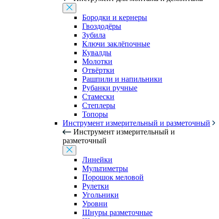
Бородки и кернеры
Гвоздодёры
Зубила
Ключи заклёпочные
Кувалды
Молотки
Отвёртки
Рашпили и напильники
Рубанки ручные
Стамески
Степлеры
Топоры
Инструмент измерительный и разметочный
Инструмент измерительный и
разметочный
Линейки
Мультиметры
Порошок меловой
Рулетки
Угольники
Уровни
Шнуры разметочные