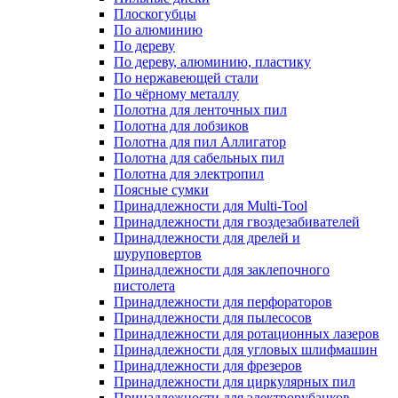
Плоскогубцы
По алюминию
По дереву
По дереву, алюминию, пластику
По нержавеющей стали
По чёрному металлу
Полотна для ленточных пил
Полотна для лобзиков
Полотна для пил Аллигатор
Полотна для сабельных пил
Полотна для электропил
Поясные сумки
Принадлежности для Multi-Tool
Принадлежности для гвоздезабивателей
Принадлежности для дрелей и
шуруповертов
Принадлежности для заклепочного
пистолета
Принадлежности для перфораторов
Принадлежности для пылесосов
Принадлежности для ротационных лазеров
Принадлежности для угловых шлифмашин
Принадлежности для фрезеров
Принадлежности для циркулярных пил
Принадлежности для электрорубанков