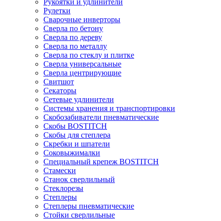
Рукоятки и удлинители
Рулетки
Сварочные инверторы
Сверла по бетону
Сверла по дереву
Сверла по металлу
Сверла по стеклу и плитке
Сверла универсальные
Сверла центрирующие
Свитшот
Секаторы
Сетевые удлинители
Системы хранения и транспортировки
Скобозабиватели пневматические
Скобы BOSTITCH
Скобы для степлера
Скребки и шпатели
Соковыжималки
Специальный крепеж BOSTITCH
Стамески
Станок сверлильный
Стеклорезы
Степлеры
Степлеры пневматические
Стойки сверлильные