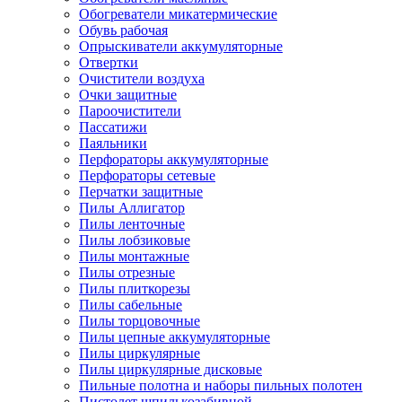
Обогреватели микатермические
Обувь рабочая
Опрыскиватели аккумуляторные
Отвертки
Очистители воздуха
Очки защитные
Пароочистители
Пассатижи
Паяльники
Перфораторы аккумуляторные
Перфораторы сетевые
Перчатки защитные
Пилы Аллигатор
Пилы ленточные
Пилы лобзиковые
Пилы монтажные
Пилы отрезные
Пилы плиткорезы
Пилы сабельные
Пилы торцовочные
Пилы цепные аккумуляторные
Пилы циркулярные
Пилы циркулярные дисковые
Пильные полотна и наборы пильных полотен
Пистолет шпилькозабивной