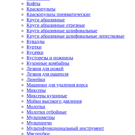
Кофты
Краскопульты
Краскопульты пневматические
Круги абразивные
Круги абразивные отрезные
Круги абразивные шлифовальные
Круги абразивные шлифовальные лепестковые
Кувалды
Куртки
Кусачки
Кусторезы и ножницы
Кухонные комбайны
Лезвия для ножей
Лезвия для рашпиля
Линейки
Машинки для удаления ворса
Миксеры
Миксеры кухонные
Мойки высокого давления
Молотки
Молотки отбойные
Мультиметры
Мультипечи
Мультифункциональный инструмент
Мясорубки