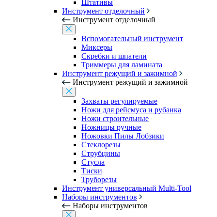
Штативы
Инструмент отделочный
Инструмент отделочный
Вспомогательный инструмент
Миксеры
Скребки и шпатели
Триммеры для ламината
Инструмент режущий и зажимной
Инструмент режущий и зажимной
Захваты регулируемые
Ножи для рейсмуса и рубанка
Ножи строительные
Ножницы ручные
Ножовки Пилы Лобзики
Стеклорезы
Струбцины
Стусла
Тиски
Труборезы
Инструмент универсальный Multi-Tool
Наборы инструментов
Наборы инструментов