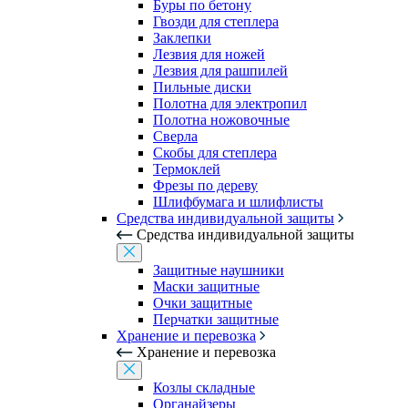
Буры по бетону
Гвозди для степлера
Заклепки
Лезвия для ножей
Лезвия для рашпилей
Пильные диски
Полотна для электропил
Полотна ножовочные
Сверла
Скобы для степлера
Термоклей
Фрезы по дереву
Шлифбумага и шлифлисты
Средства индивидуальной защиты
Средства индивидуальной защиты
Защитные наушники
Маски защитные
Очки защитные
Перчатки защитные
Хранение и перевозка
Хранение и перевозка
Козлы складные
Органайзеры