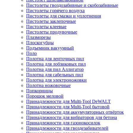
Пистолеты гвоздозабивные и скобозабивные
Пистолеты горячего воздуха
Пистолеты для смазки и уплотнения
Пистолеты заклепочные
Пистолеты клеевые
Пистолеты продувочные
Плазморезы
Плоскогубцы
Подъемник вакуумный
Поло
Полотна для ленточных пил
Полотна для лобзиковых пил
Полотна для пил Аллигатор
Полотна для сабельных пил
Полотна для электроножовки
Полотна ножовочные
Попкорницы
Порошок меловой
Принадлежности для Multi-Tool DeWALT
Принадлежности для Multi-Tool бытовой
Принадлежности для аккумуляторных отвёрток
Принадлежности для вибраторов для бетона
Принадлежности для газонокосилок
Принадлежности для гвоздезабивателей