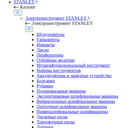
STANLEY
Каталог
Электроинструмент STANLEY
Электроинструмент STANLEY
Шуруповёрты
Гайковёрты
Импакты
Дрели
Перфораторы
Отбойные молотки
Мультифункциональный инструмент
Наборы инструментов
Аккумуляторы и зарядные устройства
Болгарки
Рубанки
Полировальные машины
Эксцентриковые шлифовальные машины
Вибрационные шлифовальные машины
Ленточные шлифовальные машины
Прямошлифовальные шлифмашины
Дисковые пилы
Торцовочные пилы
Лобзики