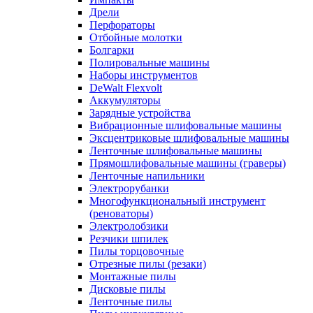
Дрели
Перфораторы
Отбойные молотки
Болгарки
Полировальные машины
Наборы инструментов
DeWalt Flexvolt
Аккумуляторы
Зарядные устройства
Вибрационные шлифовальные машины
Эксцентриковые шлифовальные машины
Ленточные шлифовальные машины
Прямошлифовальные машины (граверы)
Ленточные напильники
Электрорубанки
Многофункциональный инструмент
(реноваторы)
Электролобзики
Резчики шпилек
Пилы торцовочные
Отрезные пилы (резаки)
Монтажные пилы
Дисковые пилы
Ленточные пилы