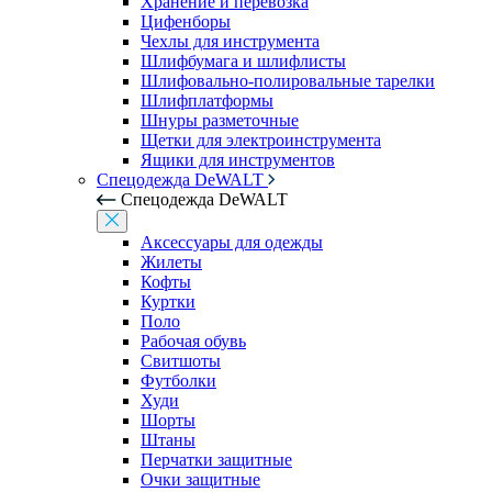
Хранение и перевозка
Цифенборы
Чехлы для инструмента
Шлифбумага и шлифлисты
Шлифовально-полировальные тарелки
Шлифплатформы
Шнуры разметочные
Щетки для электроинструмента
Ящики для инструментов
Спецодежда DeWALT
Спецодежда DeWALT
Аксессуары для одежды
Жилеты
Кофты
Куртки
Поло
Рабочая обувь
Свитшоты
Футболки
Худи
Шорты
Штаны
Перчатки защитные
Очки защитные