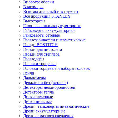
Вибротрамбовки
Влагомеры
Вспомогательный инструмент
Вся продукция STANLEY
Высоторезы
Газонокосилки аккумуляторные
Гайковерты аккумуляторные
Гайковерты сетевые
Гвоздезабиватели пневматические
Гвозди BOSTITCH
Гвозди для пистолета
Гвозди для степлера
Гвоздодеры
Головки торцевые
Головки торцевые и наборы головок
Грили
Дальномеры
Держатели бит (вставок)
Детекторы неоднородностей
Детекторы тепла
Диски алмазные
Диски пильные
Дрели - гайковерты пневматические
Дрели аккумуляторные
Дрели алмазного сверления