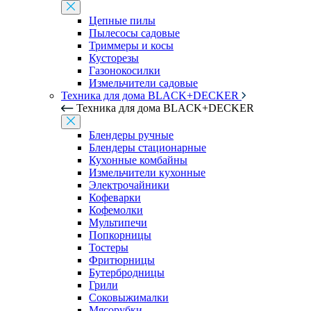
Цепные пилы
Пылесосы садовые
Триммеры и косы
Кусторезы
Газонокосилки
Измельчители садовые
Техника для дома BLACK+DECKER
Техника для дома BLACK+DECKER
Блендеры ручные
Блендеры стационарные
Кухонные комбайны
Измельчители кухонные
Электрочайники
Кофеварки
Кофемолки
Мультипечи
Попкорницы
Тостеры
Фритюрницы
Бутербродницы
Грили
Соковыжималки
Мясорубки