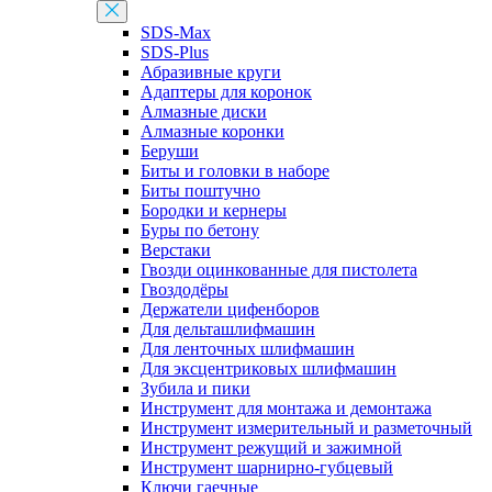
SDS-Max
SDS-Plus
Абразивные круги
Адаптеры для коронок
Алмазные диски
Алмазные коронки
Беруши
Биты и головки в наборе
Биты поштучно
Бородки и кернеры
Буры по бетону
Верстаки
Гвозди оцинкованные для пистолета
Гвоздодёры
Держатели цифенборов
Для дельташлифмашин
Для ленточных шлифмашин
Для эксцентриковых шлифмашин
Зубила и пики
Инструмент для монтажа и демонтажа
Инструмент измерительный и разметочный
Инструмент режущий и зажимной
Инструмент шарнирно-губцевый
Ключи гаечные