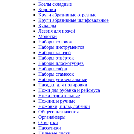
Козлы складные
Коронки
Круги абразивные отрезные
Круги абразивные шлифовальные
Кувалды
Лезвия для ножей
Молотки
Наборы головок
Наборы инструментов
Наборы ключей
Наборы отвёрток
Наборы плоскогубцев
Наборы свёрл
Наборы стамесок
Наборы универсальные
Насадки для полировки
Ножи для рубанка и рейсмуса
Ножи строительные
Ножницы ручные
Ножовки, пилы, лобзики
Общего назначения
Органайзеры
Отвертки
Пассатижи
Пильные диски