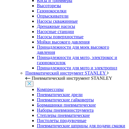
Косы и триммеры
Высоторезы
Газонокосилки
Опрыскиватели
Насосы скважинные
Дренажные насосы
Насосные станции
Насосы поверхностные
Мойки высокого давления
Принадлежности для моек высокого
давления
Принадлежности для мото, электрокос и
газонокосилок
Принадлежности для мото и электропил
Пневматический инструмент STANLEY
Пневматический инструмент STANLEY
Компрессоры
Пневматические дрели
Пневматические гайковерты
Бормашинки пневматические
Наборы пневмоинструмента
Степлеры пневматические
Пистолеты продувочные
Пневматические шприцы для подачи смазки