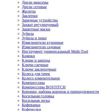
Дрели миксеры
Дрели сетевые
Жилеты
Заклепки
Зарядные устройства
Захват регулируемый
Защитные маски
Зубила
Зубила и пики
Измельчители кухонные
Измельчители садовые
Инструмент универсальный Multi-Tool
Киянки
Клещи и щипцы
Ключи гаечные
Ключи заклепочные
Колеса для тачек
Колесо измерительное
Компрессоры
Компрессоры BOSTITCH
Коронки, наборы коронок и принадлежности
Косильная головка
Косильная леска
Кофеварки
Кофемолки