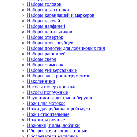
Наборы головок
Наборы для заточки
Наборы карандашей и маркеров
Наборы ключей
Наборы надфилей
Наборы напильников
Наборы отверток
Наборы плоскогубцев
Наборы полотен для лобзиковых пил
Наборы рашпилей
Наборы сверл
Наборы стамесок
Наборы универсальные
Наборы электроинструментов
Наколенники
Насосы поверхностные
Насосы погружные
Наушники защитные и беруши
Ножи для мотокос
Ножи для рубанка и рейсмуса
Ножи строительные
Ножницы ручные
Ножовки, пилы, лобзики
Обогреватели конвекторные
Обогреватели масляные