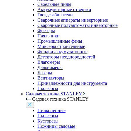
Сабельные пилы
Аккумуляторные отвертки
Гвоздезабиватели
Сварочные аппараты инверторные
Сварочные полуавтоматы инверторные
Фрезеры
Паяльники
Промышленные фены
Миксеры строительные
Фонари аккумуляторные
Детекторы неоднородностей
Влагомеры
Дальномеры
Лазеры
Вентиляторы
Принадлежности для инструмента
Пылесосы
Садовая техника STANLEY
Садовая техника STANLEY
Пилы цепные
Пылесосы
Кусторезы
Ножницы садовые