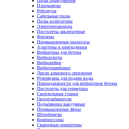
Пилы циркулярные
Плиткорезы
Рейсмусы
Сабельные пилы
Пилы аллигаторы
Электроножницы
Пистолеты заклепочные
Фрезеры
Промышленные пылесосы
Адаптеры и переходники
Вибраторы для бетона
Виброплиты
Виброрейки
Вибротрамбовки
Дрели алмазного сверления
Резервуары для подачи воды
Принадлежности для вибраторов бетона
Пистолеты для герметика
Сверлильные станки
Гвоздезабиватели
Подъемники вакуумные
Промышленные фены
Штроборезы
Компрессоры
Сварочные инверторы