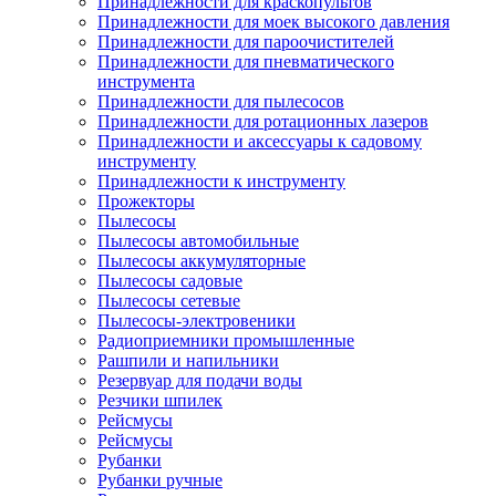
Принадлежности для краскопультов
Принадлежности для моек высокого давления
Принадлежности для пароочистителей
Принадлежности для пневматического
инструмента
Принадлежности для пылесосов
Принадлежности для ротационных лазеров
Принадлежности и аксессуары к садовому
инструменту
Принадлежности к инструменту
Прожекторы
Пылесосы
Пылесосы автомобильные
Пылесосы аккумуляторные
Пылесосы садовые
Пылесосы сетевые
Пылесосы-электровеники
Радиоприемники промышленные
Рашпили и напильники
Резервуар для подачи воды
Резчики шпилек
Рейсмусы
Рейсмусы
Рубанки
Рубанки ручные