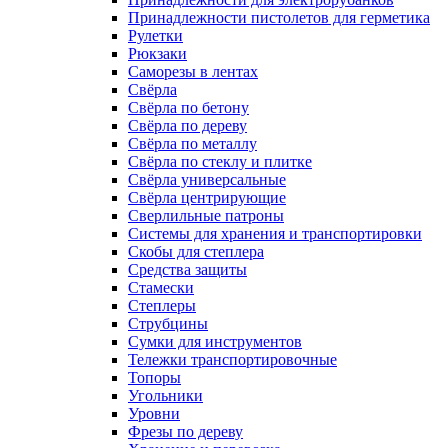
Принадлежности пистолетов для герметика
Рулетки
Рюкзаки
Саморезы в лентах
Свёрла
Свёрла по бетону
Свёрла по дереву
Свёрла по металлу
Свёрла по стеклу и плитке
Свёрла универсальные
Свёрла центрирующие
Сверлильные патроны
Системы для хранения и транспортировки
Скобы для степлера
Средства защиты
Стамески
Степлеры
Струбцины
Сумки для инструментов
Тележки транспортировочные
Топоры
Угольники
Уровни
Фрезы по дереву