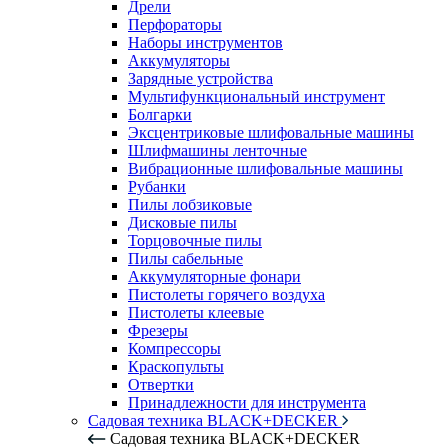
Дрели
Перфораторы
Наборы инструментов
Аккумуляторы
Зарядные устройства
Мультифункциональный инструмент
Болгарки
Эксцентриковые шлифовальные машины
Шлифмашины ленточные
Вибрационные шлифовальные машины
Рубанки
Пилы лобзиковые
Дисковые пилы
Торцовочные пилы
Пилы сабельные
Аккумуляторные фонари
Пистолеты горячего воздуха
Пистолеты клеевые
Фрезеры
Компрессоры
Краскопульты
Отвертки
Принадлежности для инструмента
Садовая техника BLACK+DECKER
Садовая техника BLACK+DECKER