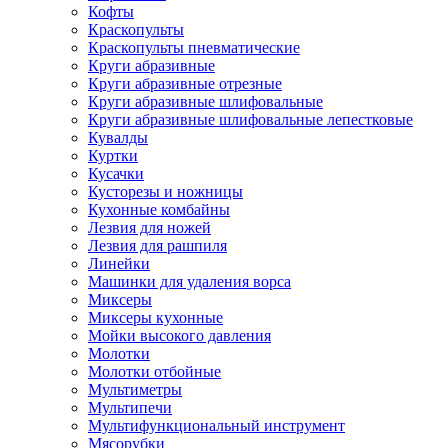
Кофты
Краскопульты
Краскопульты пневматические
Круги абразивные
Круги абразивные отрезные
Круги абразивные шлифовальные
Круги абразивные шлифовальные лепестковые
Кувалды
Куртки
Кусачки
Кусторезы и ножницы
Кухонные комбайны
Лезвия для ножей
Лезвия для рашпиля
Линейки
Машинки для удаления ворса
Миксеры
Миксеры кухонные
Мойки высокого давления
Молотки
Молотки отбойные
Мультиметры
Мультипечи
Мультифункциональный инструмент
Мясорубки