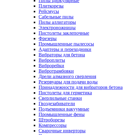
Пилы циркулярные
Плиткорезы
Рейсмусы
Сабельные пилы
Пилы аллигаторы
Электроножницы
Пистолеты заклепочные
Фрезеры
Промышленные пылесосы
Адаптеры и переходники
Вибраторы для бетона
Виброплиты
Виброрейки
Вибротрамбовки
Дрели алмазного сверления
Резервуары для подачи воды
Принадлежности для вибраторов бетона
Пистолеты для герметика
Сверлильные станки
Гвоздезабиватели
Подъемники вакуумные
Промышленные фены
Штроборезы
Компрессоры
Сварочные инверторы