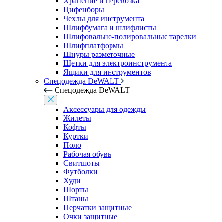
Хранение и перевозка
Цифенборы
Чехлы для инструмента
Шлифбумага и шлифлисты
Шлифовально-полировальные тарелки
Шлифплатформы
Шнуры разметочные
Щетки для электроинструмента
Ящики для инструментов
Спецодежда DeWALT
Спецодежда DeWALT
Аксессуары для одежды
Жилеты
Кофты
Куртки
Поло
Рабочая обувь
Свитшоты
Футболки
Худи
Шорты
Штаны
Перчатки защитные
Очки защитные