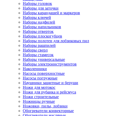
Наборы головок
Наборы для заточки
Наборы карандашей и маркеров
Наборы ключей
Наборы надфилей
Наборы напильников
Наборы отверток
Наборы плоскогубцев
Наборы полотен для лобзиковых пил
Наборы рашпилей
Наборы сверл
Наборы стамесок
Наборы универсальные
Наборы электроинструментов
Наколенники
Насосы поверхностные
Насосы погружные
Наушники защитные и беруши
Ножи для мотокос
Ножи для рубанка и рейсмуса
Ножи строительные
Ножницы ручные
Ножовки, пилы, лобзики
Обогреватели конвекторные
Обогреватели масляные