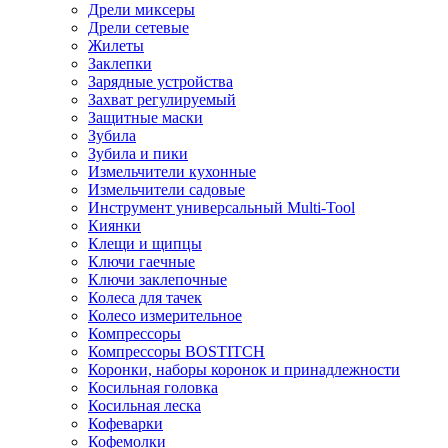
Дрели миксеры
Дрели сетевые
Жилеты
Заклепки
Зарядные устройства
Захват регулируемый
Защитные маски
Зубила
Зубила и пики
Измельчители кухонные
Измельчители садовые
Инструмент универсальный Multi-Tool
Киянки
Клещи и щипцы
Ключи гаечные
Ключи заклепочные
Колеса для тачек
Колесо измерительное
Компрессоры
Компрессоры BOSTITCH
Коронки, наборы коронок и принадлежности
Косильная головка
Косильная леска
Кофеварки
Кофемолки