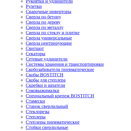
Рукоятки и удлинители
Рулетки
Сварочные инверторы
Сверла по бетону
Сверла по дереву
Сверла по металлу
Сверла по стеклу и плитке
Сверла универсальные
Сверла центрирующие
Свитшот
Секаторы
Сетевые удлинители
Системы хранения и транспортировки
Скобозабиватели пневматические
Скобы BOSTITCH
Скобы для степлера
Скребки и шпатели
Соковыжималки
Специальный крепеж BOSTITCH
Стамески
Станок сверлильный
Стеклорезы
Степлеры
Степлеры пневматические
Стойки сверлильные