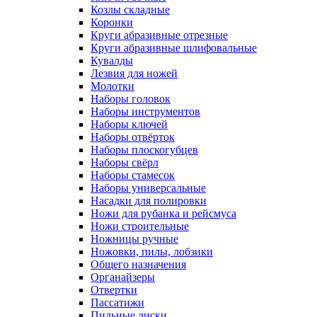
Козлы складные
Коронки
Круги абразивные отрезные
Круги абразивные шлифовальные
Кувалды
Лезвия для ножей
Молотки
Наборы головок
Наборы инструментов
Наборы ключей
Наборы отвёрток
Наборы плоскогубцев
Наборы свёрл
Наборы стамесок
Наборы универсальные
Насадки для полировки
Ножи для рубанка и рейсмуса
Ножи строительные
Ножницы ручные
Ножовки, пилы, лобзики
Общего назначения
Органайзеры
Отвертки
Пассатижи
Пильные диски