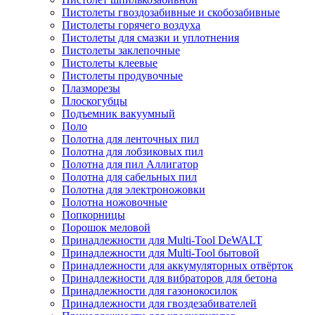
Пистолеты гвоздозабивные и скобозабивные
Пистолеты горячего воздуха
Пистолеты для смазки и уплотнения
Пистолеты заклепочные
Пистолеты клеевые
Пистолеты продувочные
Плазморезы
Плоскогубцы
Подъемник вакуумный
Поло
Полотна для ленточных пил
Полотна для лобзиковых пил
Полотна для пил Аллигатор
Полотна для сабельных пил
Полотна для электроножовки
Полотна ножовочные
Попкорницы
Порошок меловой
Принадлежности для Multi-Tool DeWALT
Принадлежности для Multi-Tool бытовой
Принадлежности для аккумуляторных отвёрток
Принадлежности для вибраторов для бетона
Принадлежности для газонокосилок
Принадлежности для гвоздезабивателей