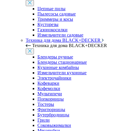
Цепные пилы
Пылесосы садовые
Триммеры и косы
Кусторезы
Газонокосилки
Измельчители садовые
Техника для дома BLACK+DECKER
Техника для дома BLACK+DECKER
Блендеры ручные
Блендеры стационарные
Кухонные комбайны
Измельчители кухонные
Электрочайники
Кофеварки
Кофемолки
Мультипечи
Попкорницы
Тостеры
Фритюрницы
Бутербродницы
Грили
Соковыжималки
Мясорубки