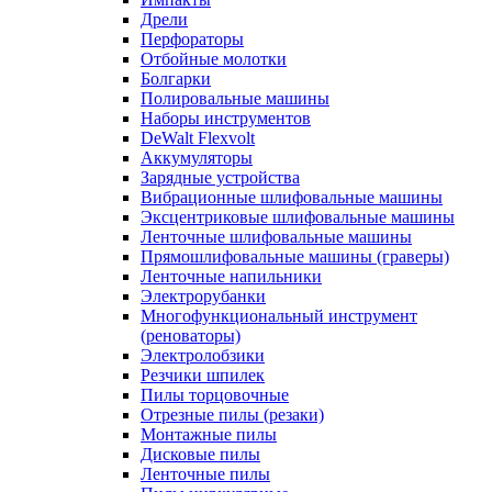
Дрели
Перфораторы
Отбойные молотки
Болгарки
Полировальные машины
Наборы инструментов
DeWalt Flexvolt
Аккумуляторы
Зарядные устройства
Вибрационные шлифовальные машины
Эксцентриковые шлифовальные машины
Ленточные шлифовальные машины
Прямошлифовальные машины (граверы)
Ленточные напильники
Электрорубанки
Многофункциональный инструмент
(реноваторы)
Электролобзики
Резчики шпилек
Пилы торцовочные
Отрезные пилы (резаки)
Монтажные пилы
Дисковые пилы
Ленточные пилы