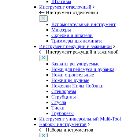
Штативы
Инструмент отделочный
Инструмент отделочный
Вспомогательный инструмент
Миксеры
Скребки и шпатели
Триммеры для ламината
Инструмент режущий и зажимной
Инструмент режущий и зажимной
Захваты регулируемые
Ножи для рейсмуса и рубанка
Ножи строительные
Ножницы ручные
Ножовки Пилы Лобзики
Стеклорезы
Струбцины
Стусла
Тиски
Труборезы
Инструмент универсальный Multi-Tool
Наборы инструментов
Наборы инструментов