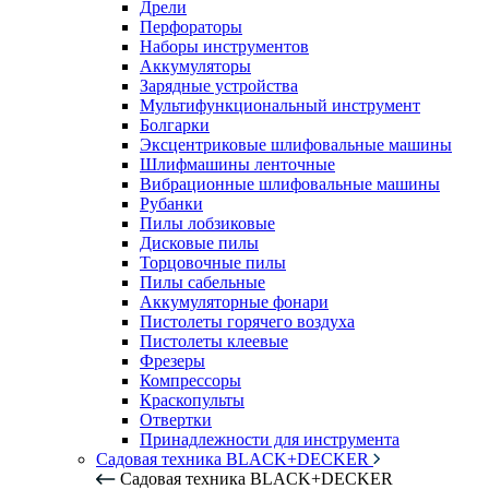
Дрели
Перфораторы
Наборы инструментов
Аккумуляторы
Зарядные устройства
Мультифункциональный инструмент
Болгарки
Эксцентриковые шлифовальные машины
Шлифмашины ленточные
Вибрационные шлифовальные машины
Рубанки
Пилы лобзиковые
Дисковые пилы
Торцовочные пилы
Пилы сабельные
Аккумуляторные фонари
Пистолеты горячего воздуха
Пистолеты клеевые
Фрезеры
Компрессоры
Краскопульты
Отвертки
Принадлежности для инструмента
Садовая техника BLACK+DECKER
Садовая техника BLACK+DECKER