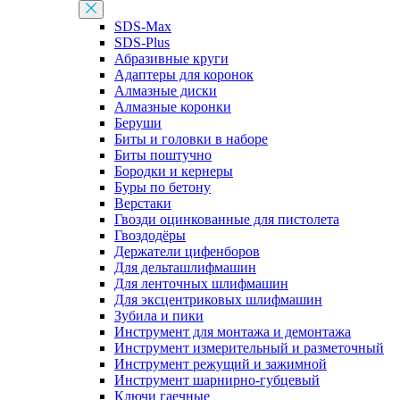
SDS-Max
SDS-Plus
Абразивные круги
Адаптеры для коронок
Алмазные диски
Алмазные коронки
Беруши
Биты и головки в наборе
Биты поштучно
Бородки и кернеры
Буры по бетону
Верстаки
Гвозди оцинкованные для пистолета
Гвоздодёры
Держатели цифенборов
Для дельташлифмашин
Для ленточных шлифмашин
Для эксцентриковых шлифмашин
Зубила и пики
Инструмент для монтажа и демонтажа
Инструмент измерительный и разметочный
Инструмент режущий и зажимной
Инструмент шарнирно-губцевый
Ключи гаечные