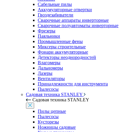
Сабельные пилы
Аккумуляторные отвертки
Гвоздезабиватели
Сварочные аппараты инверторные
Сварочные полуавтоматы инверторные
Фрезеры
Паяльники
Промышленные фены
Миксеры строительные
Фонари аккумуляторные
Детекторы неоднородностей
Влагомеры
Дальномеры
Лазеры
Вентиляторы
Принадлежности для инструмента
Пылесосы
Садовая техника STANLEY
Садовая техника STANLEY
Пилы цепные
Пылесосы
Кусторезы
Ножницы садовые