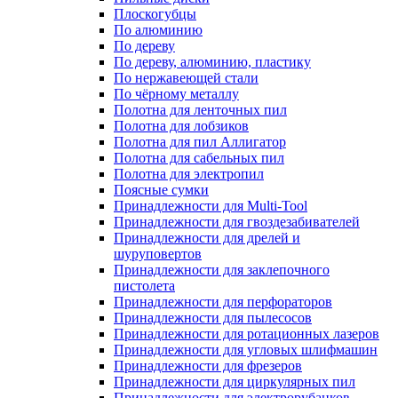
Плоскогубцы
По алюминию
По дереву
По дереву, алюминию, пластику
По нержавеющей стали
По чёрному металлу
Полотна для ленточных пил
Полотна для лобзиков
Полотна для пил Аллигатор
Полотна для сабельных пил
Полотна для электропил
Поясные сумки
Принадлежности для Multi-Tool
Принадлежности для гвоздезабивателей
Принадлежности для дрелей и
шуруповертов
Принадлежности для заклепочного
пистолета
Принадлежности для перфораторов
Принадлежности для пылесосов
Принадлежности для ротационных лазеров
Принадлежности для угловых шлифмашин
Принадлежности для фрезеров
Принадлежности для циркулярных пил
Принадлежности для электрорубанков