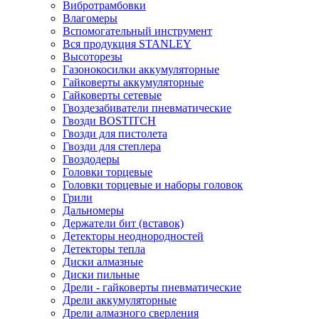
Вибротрамбовки
Влагомеры
Вспомогательный инструмент
Вся продукция STANLEY
Высоторезы
Газонокосилки аккумуляторные
Гайковерты аккумуляторные
Гайковерты сетевые
Гвоздезабиватели пневматические
Гвозди BOSTITCH
Гвозди для пистолета
Гвозди для степлера
Гвоздодеры
Головки торцевые
Головки торцевые и наборы головок
Грили
Дальномеры
Держатели бит (вставок)
Детекторы неоднородностей
Детекторы тепла
Диски алмазные
Диски пильные
Дрели - гайковерты пневматические
Дрели аккумуляторные
Дрели алмазного сверления