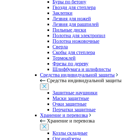
Буры по бетону
Гвозди для степлера
Заклепки
Лезвия для ножей
Лезвия для рашпилей
Пильные диски
Полотна для электропил
Полотна ножовочные
Сверла
Скобы для степлера
Термоклей
Фрезы по дереву
Шлифбумага и шлифлисты
Средства индивидуальной защиты
Средства индивидуальной защиты
Защитные наушники
Маски защитные
Очки защитные
Перчатки защитные
Хранение и перевозка
Хранение и перевозка
Козлы складные
Органайзеры