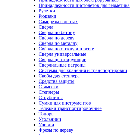
Принадлежности пистолетов для герметика
Рулетки
Рюкзаки
Саморезы в лентах
Свёрла
Свёрла по бетону
Свёрла по дереву
Свёрла по металлу
Свёрла по стеклу и плитке
Свёрла универсальные
Свёрла центрирующие
Сверлильные патроны
Системы для хранения и транспортировки
Скобы для степлера
Средства защиты
Стамески
Степлеры
Струбцины
Сумки для инструментов
Тележки транспортировочные
Топоры
Угольники
Уровни
Фрезы по дереву