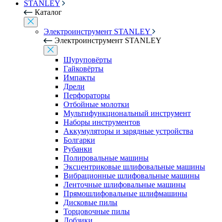
STANLEY
Каталог
Электроинструмент STANLEY
Электроинструмент STANLEY
Шуруповёрты
Гайковёрты
Импакты
Дрели
Перфораторы
Отбойные молотки
Мультифункциональный инструмент
Наборы инструментов
Аккумуляторы и зарядные устройства
Болгарки
Рубанки
Полировальные машины
Эксцентриковые шлифовальные машины
Вибрационные шлифовальные машины
Ленточные шлифовальные машины
Прямошлифовальные шлифмашины
Дисковые пилы
Торцовочные пилы
Лобзики