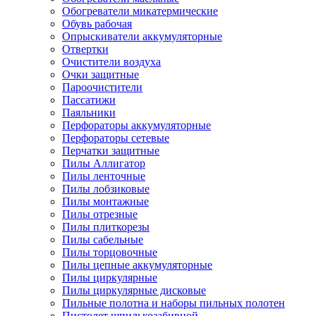
Обогреватели микатермические
Обувь рабочая
Опрыскиватели аккумуляторные
Отвертки
Очистители воздуха
Очки защитные
Пароочистители
Пассатижи
Паяльники
Перфораторы аккумуляторные
Перфораторы сетевые
Перчатки защитные
Пилы Аллигатор
Пилы ленточные
Пилы лобзиковые
Пилы монтажные
Пилы отрезные
Пилы плиткорезы
Пилы сабельные
Пилы торцовочные
Пилы цепные аккумуляторные
Пилы циркулярные
Пилы циркулярные дисковые
Пильные полотна и наборы пильных полотен
Пистолет шпилькозабивной