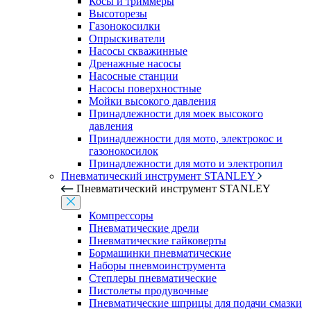
Косы и триммеры
Высоторезы
Газонокосилки
Опрыскиватели
Насосы скважинные
Дренажные насосы
Насосные станции
Насосы поверхностные
Мойки высокого давления
Принадлежности для моек высокого
давления
Принадлежности для мото, электрокос и
газонокосилок
Принадлежности для мото и электропил
Пневматический инструмент STANLEY
Пневматический инструмент STANLEY
Компрессоры
Пневматические дрели
Пневматические гайковерты
Бормашинки пневматические
Наборы пневмоинструмента
Степлеры пневматические
Пистолеты продувочные
Пневматические шприцы для подачи смазки