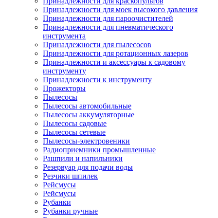
Принадлежности для краскопультов
Принадлежности для моек высокого давления
Принадлежности для пароочистителей
Принадлежности для пневматического
инструмента
Принадлежности для пылесосов
Принадлежности для ротационных лазеров
Принадлежности и аксессуары к садовому
инструменту
Принадлежности к инструменту
Прожекторы
Пылесосы
Пылесосы автомобильные
Пылесосы аккумуляторные
Пылесосы садовые
Пылесосы сетевые
Пылесосы-электровеники
Радиоприемники промышленные
Рашпили и напильники
Резервуар для подачи воды
Резчики шпилек
Рейсмусы
Рейсмусы
Рубанки
Рубанки ручные