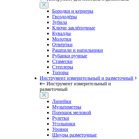
Бородки и кернеры
Гвоздодёры
Зубила
Ключи заклёпочные
Кувалды
Молотки
Отвёртки
Рашпили и напильники
Рубанки ручные
Стамески
Степлеры
Топоры
Инструмент измерительный и разметочный
Инструмент измерительный и
разметочный
Линейки
Мультиметры
Порошок меловой
Рулетки
Угольники
Уровни
Шнуры разметочные