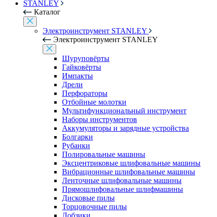
STANLEY
Каталог
Электроинструмент STANLEY
Электроинструмент STANLEY
Шуруповёрты
Гайковёрты
Импакты
Дрели
Перфораторы
Отбойные молотки
Мультифункциональный инструмент
Наборы инструментов
Аккумуляторы и зарядные устройства
Болгарки
Рубанки
Полировальные машины
Эксцентриковые шлифовальные машины
Вибрационные шлифовальные машины
Ленточные шлифовальные машины
Прямошлифовальные шлифмашины
Дисковые пилы
Торцовочные пилы
Лобзики