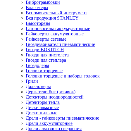
Вибротрамбовки
Влагомеры
Вспомогательный инструмент
Вся продукция STANLEY
Высоторезы
Газонокосилки аккумуляторные
Гайковерты аккумуляторные
Гайковерты сетевые
Гвоздезабиватели пневматические
Гвозди BOSTITCH
Гвозди для пистолета
Гвозди для степлера
Гвоздодеры
Головки торцевые
Головки торцевые и наборы головок
Грили
Дальномеры
Держатели бит (вставок)
Детекторы неоднородностей
Детекторы тепла
Диски алмазные
Диски пильные
Дрели - гайковерты пневматические
Дрели аккумуляторные
Дрели алмазного сверления