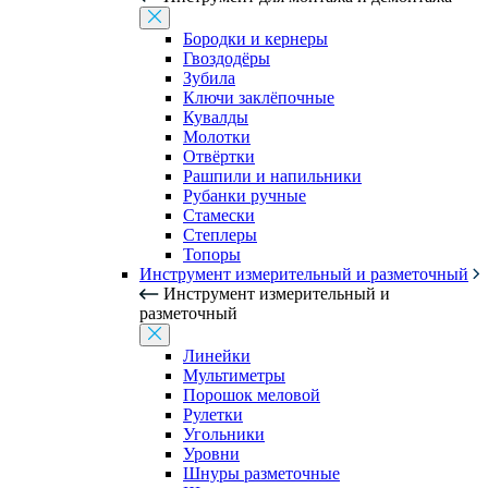
Бородки и кернеры
Гвоздодёры
Зубила
Ключи заклёпочные
Кувалды
Молотки
Отвёртки
Рашпили и напильники
Рубанки ручные
Стамески
Степлеры
Топоры
Инструмент измерительный и разметочный
Инструмент измерительный и
разметочный
Линейки
Мультиметры
Порошок меловой
Рулетки
Угольники
Уровни
Шнуры разметочные