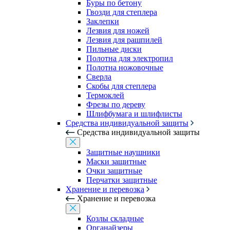
Буры по бетону
Гвозди для степлера
Заклепки
Лезвия для ножей
Лезвия для рашпилей
Пильные диски
Полотна для электропил
Полотна ножовочные
Сверла
Скобы для степлера
Термоклей
Фрезы по дереву
Шлифбумага и шлифлисты
Средства индивидуальной защиты
Средства индивидуальной защиты
Защитные наушники
Маски защитные
Очки защитные
Перчатки защитные
Хранение и перевозка
Хранение и перевозка
Козлы складные
Органайзеры