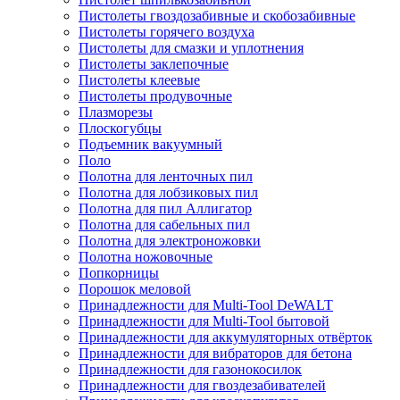
Пистолеты гвоздозабивные и скобозабивные
Пистолеты горячего воздуха
Пистолеты для смазки и уплотнения
Пистолеты заклепочные
Пистолеты клеевые
Пистолеты продувочные
Плазморезы
Плоскогубцы
Подъемник вакуумный
Поло
Полотна для ленточных пил
Полотна для лобзиковых пил
Полотна для пил Аллигатор
Полотна для сабельных пил
Полотна для электроножовки
Полотна ножовочные
Попкорницы
Порошок меловой
Принадлежности для Multi-Tool DeWALT
Принадлежности для Multi-Tool бытовой
Принадлежности для аккумуляторных отвёрток
Принадлежности для вибраторов для бетона
Принадлежности для газонокосилок
Принадлежности для гвоздезабивателей