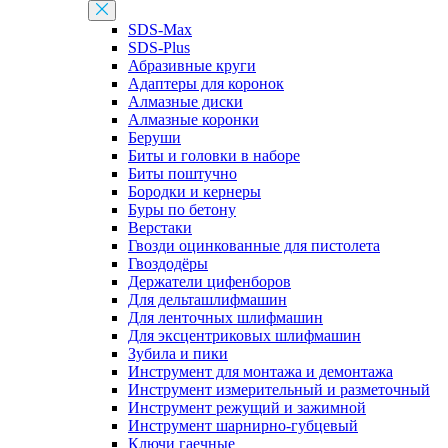
SDS-Max
SDS-Plus
Абразивные круги
Адаптеры для коронок
Алмазные диски
Алмазные коронки
Беруши
Биты и головки в наборе
Биты поштучно
Бородки и кернеры
Буры по бетону
Верстаки
Гвозди оцинкованные для пистолета
Гвоздодёры
Держатели цифенборов
Для дельташлифмашин
Для ленточных шлифмашин
Для эксцентриковых шлифмашин
Зубила и пики
Инструмент для монтажа и демонтажа
Инструмент измерительный и разметочный
Инструмент режущий и зажимной
Инструмент шарнирно-губцевый
Ключи гаечные