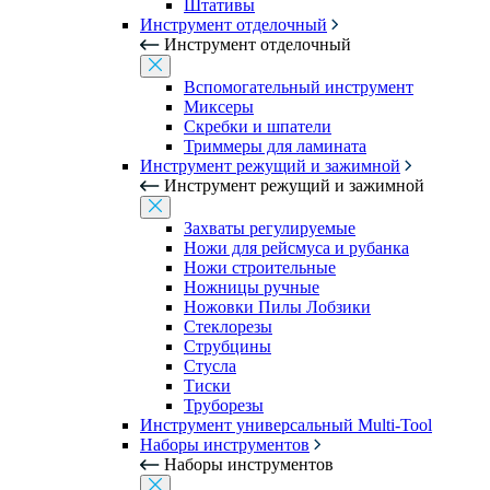
Штативы
Инструмент отделочный
Инструмент отделочный
Вспомогательный инструмент
Миксеры
Скребки и шпатели
Триммеры для ламината
Инструмент режущий и зажимной
Инструмент режущий и зажимной
Захваты регулируемые
Ножи для рейсмуса и рубанка
Ножи строительные
Ножницы ручные
Ножовки Пилы Лобзики
Стеклорезы
Струбцины
Стусла
Тиски
Труборезы
Инструмент универсальный Multi-Tool
Наборы инструментов
Наборы инструментов