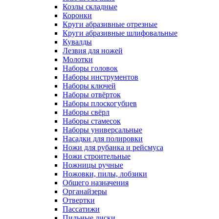
Козлы складные
Коронки
Круги абразивные отрезные
Круги абразивные шлифовальные
Кувалды
Лезвия для ножей
Молотки
Наборы головок
Наборы инструментов
Наборы ключей
Наборы отвёрток
Наборы плоскогубцев
Наборы свёрл
Наборы стамесок
Наборы универсальные
Насадки для полировки
Ножи для рубанка и рейсмуса
Ножи строительные
Ножницы ручные
Ножовки, пилы, лобзики
Общего назначения
Органайзеры
Отвертки
Пассатижи
Пильные диски