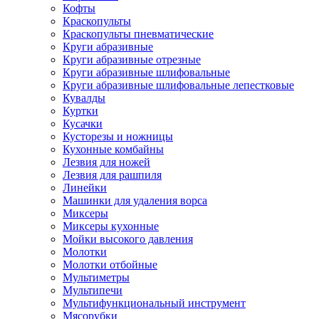
Кофты
Краскопульты
Краскопульты пневматические
Круги абразивные
Круги абразивные отрезные
Круги абразивные шлифовальные
Круги абразивные шлифовальные лепестковые
Кувалды
Куртки
Кусачки
Кусторезы и ножницы
Кухонные комбайны
Лезвия для ножей
Лезвия для рашпиля
Линейки
Машинки для удаления ворса
Миксеры
Миксеры кухонные
Мойки высокого давления
Молотки
Молотки отбойные
Мультиметры
Мультипечи
Мультифункциональный инструмент
Мясорубки