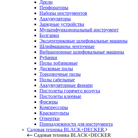
Дрели
Перфораторы
Наборы инструментов
Аккумуляторы
Зарядные устройства
Мультифункциональный инструмент
Болгарки
Эксцентриковые шлифовальные машины
Шлифмашины ленточные
Вибрационные шлифовальные машины
Рубанки
Пилы лобзиковые
Дисковые пилы
Торцовочные пилы
Пилы сабельные
Аккумуляторные фонари
Пистолеты горячего воздуха
Пистолеты клеевые
Фрезеры
Компрессоры
Краскопульты
Отвертки
Принадлежности для инструмента
Садовая техника BLACK+DECKER
Садовая техника BLACK+DECKER