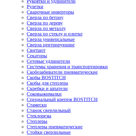
Рукоятки и удлинители
Рулетки
Сварочные инверторы
Сверла по бетону
Сверла по дереву
Сверла по металлу
Сверла по стеклу и плитке
Сверла универсальные
Сверла центрирующие
Свитшот
Секаторы
Сетевые удлинители
Системы хранения и транспортировки
Скобозабиватели пневматические
Скобы BOSTITCH
Скобы для степлера
Скребки и шпатели
Соковыжималки
Специальный крепеж BOSTITCH
Стамески
Станок сверлильный
Стеклорезы
Степлеры
Степлеры пневматические
Стойки сверлильные