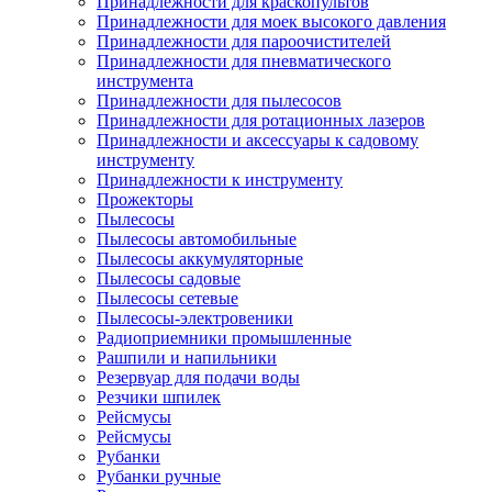
Принадлежности для краскопультов
Принадлежности для моек высокого давления
Принадлежности для пароочистителей
Принадлежности для пневматического
инструмента
Принадлежности для пылесосов
Принадлежности для ротационных лазеров
Принадлежности и аксессуары к садовому
инструменту
Принадлежности к инструменту
Прожекторы
Пылесосы
Пылесосы автомобильные
Пылесосы аккумуляторные
Пылесосы садовые
Пылесосы сетевые
Пылесосы-электровеники
Радиоприемники промышленные
Рашпили и напильники
Резервуар для подачи воды
Резчики шпилек
Рейсмусы
Рейсмусы
Рубанки
Рубанки ручные