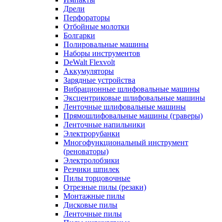
Дрели
Перфораторы
Отбойные молотки
Болгарки
Полировальные машины
Наборы инструментов
DeWalt Flexvolt
Аккумуляторы
Зарядные устройства
Вибрационные шлифовальные машины
Эксцентриковые шлифовальные машины
Ленточные шлифовальные машины
Прямошлифовальные машины (граверы)
Ленточные напильники
Электрорубанки
Многофункциональный инструмент
(реноваторы)
Электролобзики
Резчики шпилек
Пилы торцовочные
Отрезные пилы (резаки)
Монтажные пилы
Дисковые пилы
Ленточные пилы