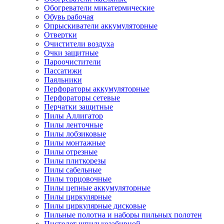
Обогреватели микатермические
Обувь рабочая
Опрыскиватели аккумуляторные
Отвертки
Очистители воздуха
Очки защитные
Пароочистители
Пассатижи
Паяльники
Перфораторы аккумуляторные
Перфораторы сетевые
Перчатки защитные
Пилы Аллигатор
Пилы ленточные
Пилы лобзиковые
Пилы монтажные
Пилы отрезные
Пилы плиткорезы
Пилы сабельные
Пилы торцовочные
Пилы цепные аккумуляторные
Пилы циркулярные
Пилы циркулярные дисковые
Пильные полотна и наборы пильных полотен
Пистолет шпилькозабивной