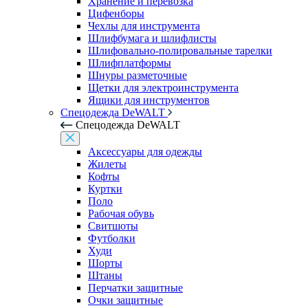
Хранение и перевозка
Цифенборы
Чехлы для инструмента
Шлифбумага и шлифлисты
Шлифовально-полировальные тарелки
Шлифплатформы
Шнуры разметочные
Щетки для электроинструмента
Ящики для инструментов
Спецодежда DeWALT
Спецодежда DeWALT
Аксессуары для одежды
Жилеты
Кофты
Куртки
Поло
Рабочая обувь
Свитшоты
Футболки
Худи
Шорты
Штаны
Перчатки защитные
Очки защитные