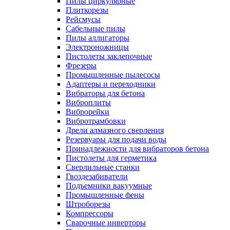
Пилы циркулярные
Плиткорезы
Рейсмусы
Сабельные пилы
Пилы аллигаторы
Электроножницы
Пистолеты заклепочные
Фрезеры
Промышленные пылесосы
Адаптеры и переходники
Вибраторы для бетона
Виброплиты
Виброрейки
Вибротрамбовки
Дрели алмазного сверления
Резервуары для подачи воды
Принадлежности для вибраторов бетона
Пистолеты для герметика
Сверлильные станки
Гвоздезабиватели
Подъемники вакуумные
Промышленные фены
Штроборезы
Компрессоры
Сварочные инверторы