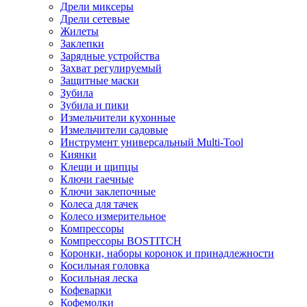
Дрели миксеры
Дрели сетевые
Жилеты
Заклепки
Зарядные устройства
Захват регулируемый
Защитные маски
Зубила
Зубила и пики
Измельчители кухонные
Измельчители садовые
Инструмент универсальный Multi-Tool
Киянки
Клещи и щипцы
Ключи гаечные
Ключи заклепочные
Колеса для тачек
Колесо измерительное
Компрессоры
Компрессоры BOSTITCH
Коронки, наборы коронок и принадлежности
Косильная головка
Косильная леска
Кофеварки
Кофемолки