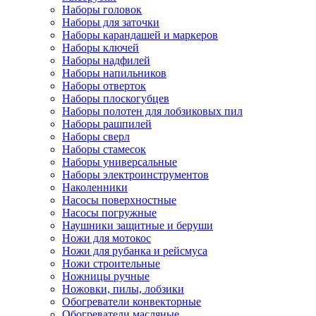
Наборы головок
Наборы для заточки
Наборы карандашей и маркеров
Наборы ключей
Наборы надфилей
Наборы напильников
Наборы отверток
Наборы плоскогубцев
Наборы полотен для лобзиковых пил
Наборы рашпилей
Наборы сверл
Наборы стамесок
Наборы универсальные
Наборы электроинструментов
Наколенники
Насосы поверхностные
Насосы погружные
Наушники защитные и беруши
Ножи для мотокос
Ножи для рубанка и рейсмуса
Ножи строительные
Ножницы ручные
Ножовки, пилы, лобзики
Обогреватели конвекторные
Обогреватели масляные