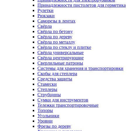
Принадлежности пистолетов для герметика
Рулетки
Рюкзаки
Саморезы в лентах
Свёрла
Свёрла по бетону
Свёрла по дереву
Свёрла по металлу
Свёрла по стеклу и плитке
Свёрла универсальные
Свёрла центрирующие
Сверлильные патроны
Системы для хранения и транспортировки
Скобы для степлера
Средства защиты
Стамески
Степлеры
Струбцины
Сумки для инструментов
Тележки транспортировочные
Топоры
Угольники
Уровни
Фрезы по дереву