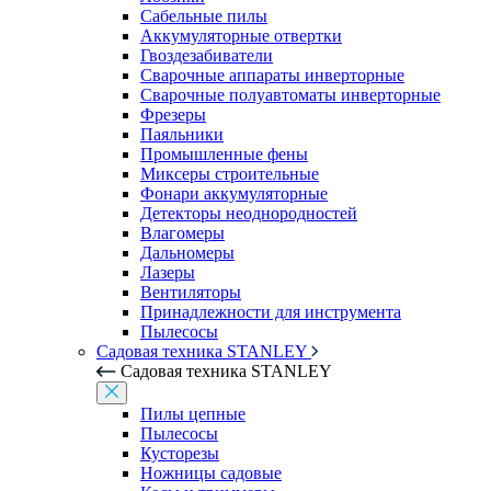
Сабельные пилы
Аккумуляторные отвертки
Гвоздезабиватели
Сварочные аппараты инверторные
Сварочные полуавтоматы инверторные
Фрезеры
Паяльники
Промышленные фены
Миксеры строительные
Фонари аккумуляторные
Детекторы неоднородностей
Влагомеры
Дальномеры
Лазеры
Вентиляторы
Принадлежности для инструмента
Пылесосы
Садовая техника STANLEY
Садовая техника STANLEY
Пилы цепные
Пылесосы
Кусторезы
Ножницы садовые