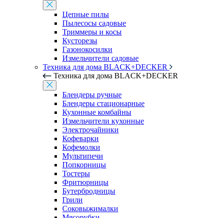
Цепные пилы
Пылесосы садовые
Триммеры и косы
Кусторезы
Газонокосилки
Измельчители садовые
Техника для дома BLACK+DECKER
Техника для дома BLACK+DECKER
Блендеры ручные
Блендеры стационарные
Кухонные комбайны
Измельчители кухонные
Электрочайники
Кофеварки
Кофемолки
Мультипечи
Попкорницы
Тостеры
Фритюрницы
Бутербродницы
Грили
Соковыжималки
Мясорубки