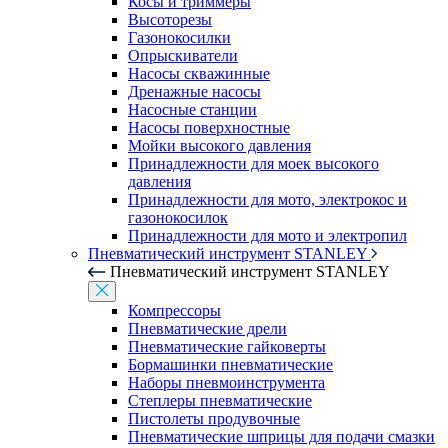
Косы и триммеры
Высоторезы
Газонокосилки
Опрыскиватели
Насосы скважинные
Дренажные насосы
Насосные станции
Насосы поверхностные
Мойки высокого давления
Принадлежности для моек высокого
давления
Принадлежности для мото, электрокос и
газонокосилок
Принадлежности для мото и электропил
Пневматический инструмент STANLEY
Пневматический инструмент STANLEY
Компрессоры
Пневматические дрели
Пневматические гайковерты
Бормашинки пневматические
Наборы пневмоинструмента
Степлеры пневматические
Пистолеты продувочные
Пневматические шприцы для подачи смазки