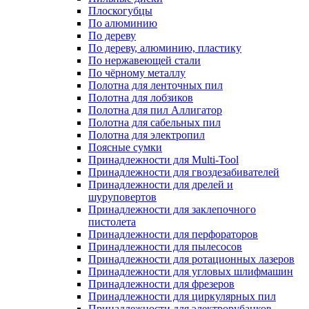
Плоскогубцы
По алюминию
По дереву
По дереву, алюминию, пластику
По нержавеющей стали
По чёрному металлу
Полотна для ленточных пил
Полотна для лобзиков
Полотна для пил Аллигатор
Полотна для сабельных пил
Полотна для электропил
Поясные сумки
Принадлежности для Multi-Tool
Принадлежности для гвоздезабивателей
Принадлежности для дрелей и
шуруповертов
Принадлежности для заклепочного
пистолета
Принадлежности для перфораторов
Принадлежности для пылесосов
Принадлежности для ротационных лазеров
Принадлежности для угловых шлифмашин
Принадлежности для фрезеров
Принадлежности для циркулярных пил
Принадлежности для электрорубанков