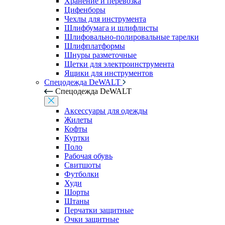
Хранение и перевозка
Цифенборы
Чехлы для инструмента
Шлифбумага и шлифлисты
Шлифовально-полировальные тарелки
Шлифплатформы
Шнуры разметочные
Щетки для электроинструмента
Ящики для инструментов
Спецодежда DeWALT
Спецодежда DeWALT
Аксессуары для одежды
Жилеты
Кофты
Куртки
Поло
Рабочая обувь
Свитшоты
Футболки
Худи
Шорты
Штаны
Перчатки защитные
Очки защитные