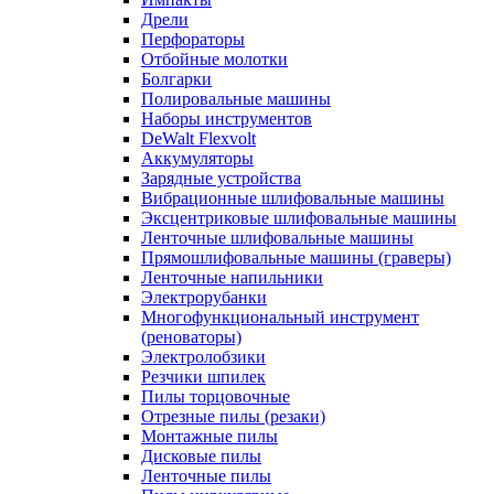
Дрели
Перфораторы
Отбойные молотки
Болгарки
Полировальные машины
Наборы инструментов
DeWalt Flexvolt
Аккумуляторы
Зарядные устройства
Вибрационные шлифовальные машины
Эксцентриковые шлифовальные машины
Ленточные шлифовальные машины
Прямошлифовальные машины (граверы)
Ленточные напильники
Электрорубанки
Многофункциональный инструмент
(реноваторы)
Электролобзики
Резчики шпилек
Пилы торцовочные
Отрезные пилы (резаки)
Монтажные пилы
Дисковые пилы
Ленточные пилы