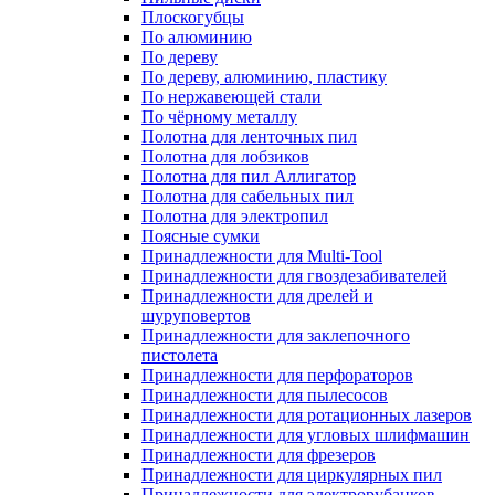
Плоскогубцы
По алюминию
По дереву
По дереву, алюминию, пластику
По нержавеющей стали
По чёрному металлу
Полотна для ленточных пил
Полотна для лобзиков
Полотна для пил Аллигатор
Полотна для сабельных пил
Полотна для электропил
Поясные сумки
Принадлежности для Multi-Tool
Принадлежности для гвоздезабивателей
Принадлежности для дрелей и
шуруповертов
Принадлежности для заклепочного
пистолета
Принадлежности для перфораторов
Принадлежности для пылесосов
Принадлежности для ротационных лазеров
Принадлежности для угловых шлифмашин
Принадлежности для фрезеров
Принадлежности для циркулярных пил
Принадлежности для электрорубанков