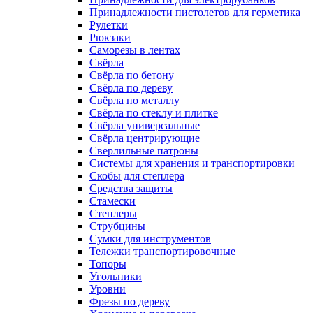
Принадлежности пистолетов для герметика
Рулетки
Рюкзаки
Саморезы в лентах
Свёрла
Свёрла по бетону
Свёрла по дереву
Свёрла по металлу
Свёрла по стеклу и плитке
Свёрла универсальные
Свёрла центрирующие
Сверлильные патроны
Системы для хранения и транспортировки
Скобы для степлера
Средства защиты
Стамески
Степлеры
Струбцины
Сумки для инструментов
Тележки транспортировочные
Топоры
Угольники
Уровни
Фрезы по дереву