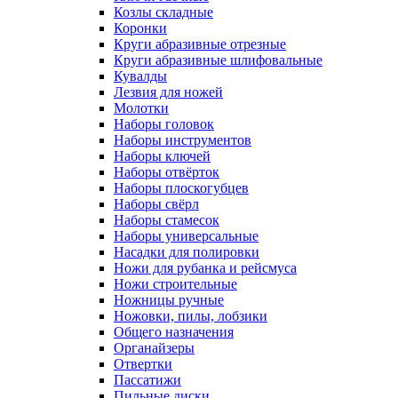
Козлы складные
Коронки
Круги абразивные отрезные
Круги абразивные шлифовальные
Кувалды
Лезвия для ножей
Молотки
Наборы головок
Наборы инструментов
Наборы ключей
Наборы отвёрток
Наборы плоскогубцев
Наборы свёрл
Наборы стамесок
Наборы универсальные
Насадки для полировки
Ножи для рубанка и рейсмуса
Ножи строительные
Ножницы ручные
Ножовки, пилы, лобзики
Общего назначения
Органайзеры
Отвертки
Пассатижи
Пильные диски