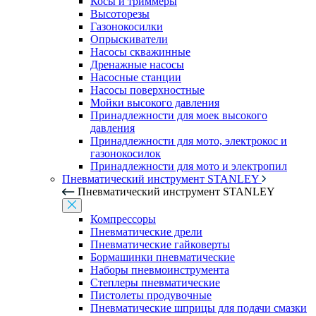
Косы и триммеры
Высоторезы
Газонокосилки
Опрыскиватели
Насосы скважинные
Дренажные насосы
Насосные станции
Насосы поверхностные
Мойки высокого давления
Принадлежности для моек высокого
давления
Принадлежности для мото, электрокос и
газонокосилок
Принадлежности для мото и электропил
Пневматический инструмент STANLEY
Пневматический инструмент STANLEY
Компрессоры
Пневматические дрели
Пневматические гайковерты
Бормашинки пневматические
Наборы пневмоинструмента
Степлеры пневматические
Пистолеты продувочные
Пневматические шприцы для подачи смазки