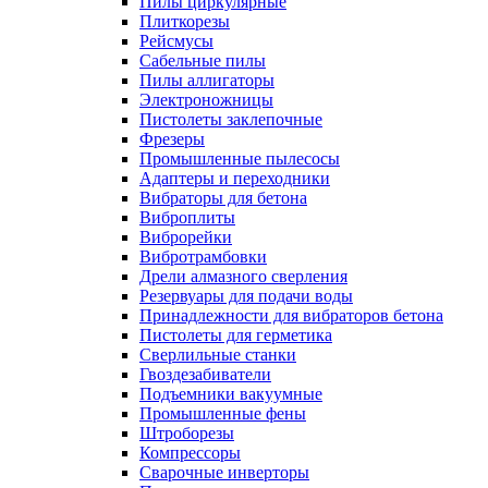
Пилы циркулярные
Плиткорезы
Рейсмусы
Сабельные пилы
Пилы аллигаторы
Электроножницы
Пистолеты заклепочные
Фрезеры
Промышленные пылесосы
Адаптеры и переходники
Вибраторы для бетона
Виброплиты
Виброрейки
Вибротрамбовки
Дрели алмазного сверления
Резервуары для подачи воды
Принадлежности для вибраторов бетона
Пистолеты для герметика
Сверлильные станки
Гвоздезабиватели
Подъемники вакуумные
Промышленные фены
Штроборезы
Компрессоры
Сварочные инверторы