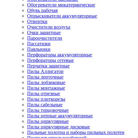
Обогреватели микатермические
Обувь рабочая
Опрыскиватели аккумуляторные
Отвертки
Очистители воздуха
Очки защитные
Пароочистители
Пассатижи
Паяльники
Перфораторы аккумуляторные
Перфораторы сетевые
Перчатки защитные
Пилы Аллигатор
Пилы ленточные
Пилы лобзиковые
Пилы монтажные
Пилы отрезные
Пилы плиткорезы
Пилы сабельные
Пилы торцовочные
Пилы цепные аккумуляторные
Пилы циркулярные
Пилы циркулярные дисковые
Пильные полотна и наборы пильных полотен
Пистолет шпилькозабивной