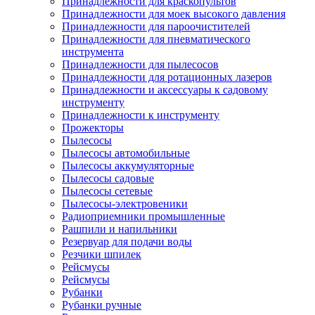
Принадлежности для краскопультов
Принадлежности для моек высокого давления
Принадлежности для пароочистителей
Принадлежности для пневматического
инструмента
Принадлежности для пылесосов
Принадлежности для ротационных лазеров
Принадлежности и аксессуары к садовому
инструменту
Принадлежности к инструменту
Прожекторы
Пылесосы
Пылесосы автомобильные
Пылесосы аккумуляторные
Пылесосы садовые
Пылесосы сетевые
Пылесосы-электровеники
Радиоприемники промышленные
Рашпили и напильники
Резервуар для подачи воды
Резчики шпилек
Рейсмусы
Рейсмусы
Рубанки
Рубанки ручные