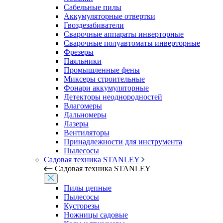
Сабельные пилы
Аккумуляторные отвертки
Гвоздезабиватели
Сварочные аппараты инверторные
Сварочные полуавтоматы инверторные
Фрезеры
Паяльники
Промышленные фены
Миксеры строительные
Фонари аккумуляторные
Детекторы неоднородностей
Влагомеры
Дальномеры
Лазеры
Вентиляторы
Принадлежности для инструмента
Пылесосы
Садовая техника STANLEY
Садовая техника STANLEY
Пилы цепные
Пылесосы
Кусторезы
Ножницы садовые