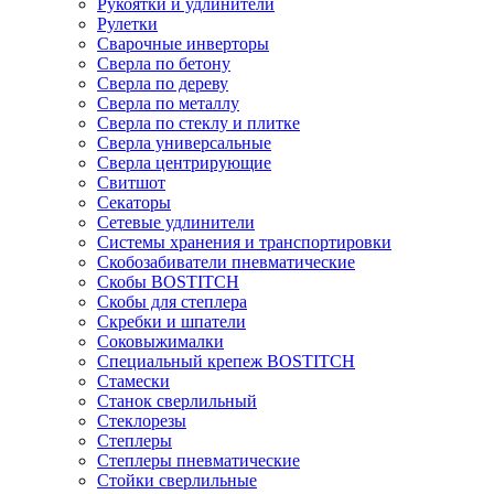
Рукоятки и удлинители
Рулетки
Сварочные инверторы
Сверла по бетону
Сверла по дереву
Сверла по металлу
Сверла по стеклу и плитке
Сверла универсальные
Сверла центрирующие
Свитшот
Секаторы
Сетевые удлинители
Системы хранения и транспортировки
Скобозабиватели пневматические
Скобы BOSTITCH
Скобы для степлера
Скребки и шпатели
Соковыжималки
Специальный крепеж BOSTITCH
Стамески
Станок сверлильный
Стеклорезы
Степлеры
Степлеры пневматические
Стойки сверлильные