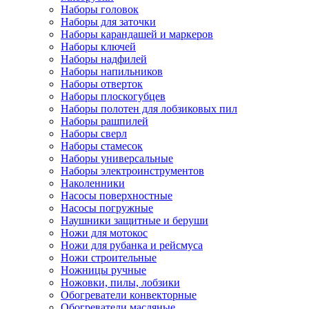
Наборы головок
Наборы для заточки
Наборы карандашей и маркеров
Наборы ключей
Наборы надфилей
Наборы напильников
Наборы отверток
Наборы плоскогубцев
Наборы полотен для лобзиковых пил
Наборы рашпилей
Наборы сверл
Наборы стамесок
Наборы универсальные
Наборы электроинструментов
Наколенники
Насосы поверхностные
Насосы погружные
Наушники защитные и беруши
Ножи для мотокос
Ножи для рубанка и рейсмуса
Ножи строительные
Ножницы ручные
Ножовки, пилы, лобзики
Обогреватели конвекторные
Обогреватели масляные