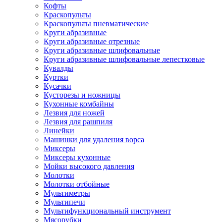
Кофты
Краскопульты
Краскопульты пневматические
Круги абразивные
Круги абразивные отрезные
Круги абразивные шлифовальные
Круги абразивные шлифовальные лепестковые
Кувалды
Куртки
Кусачки
Кусторезы и ножницы
Кухонные комбайны
Лезвия для ножей
Лезвия для рашпиля
Линейки
Машинки для удаления ворса
Миксеры
Миксеры кухонные
Мойки высокого давления
Молотки
Молотки отбойные
Мультиметры
Мультипечи
Мультифункциональный инструмент
Мясорубки