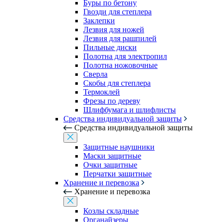
Буры по бетону
Гвозди для степлера
Заклепки
Лезвия для ножей
Лезвия для рашпилей
Пильные диски
Полотна для электропил
Полотна ножовочные
Сверла
Скобы для степлера
Термоклей
Фрезы по дереву
Шлифбумага и шлифлисты
Средства индивидуальной защиты
Средства индивидуальной защиты
Защитные наушники
Маски защитные
Очки защитные
Перчатки защитные
Хранение и перевозка
Хранение и перевозка
Козлы складные
Органайзеры