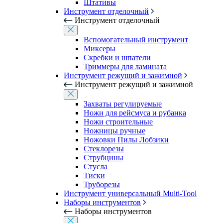
Штативы
Инструмент отделочный
Инструмент отделочный
Вспомогательный инструмент
Миксеры
Скребки и шпатели
Триммеры для ламината
Инструмент режущий и зажимной
Инструмент режущий и зажимной
Захваты регулируемые
Ножи для рейсмуса и рубанка
Ножи строительные
Ножницы ручные
Ножовки Пилы Лобзики
Стеклорезы
Струбцины
Стусла
Тиски
Труборезы
Инструмент универсальный Multi-Tool
Наборы инструментов
Наборы инструментов