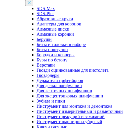
SDS-Max
SDS-Plus
Абразивные круги
Адаптеры для коронок
Алмазные диски
Алмазные коронки
Беруши
Биты и головки в наборе
Биты поштучно
Бородки и кернеры
Буры по бетону
Верстаки
Гвозди оцинкованные для пистолета
Гвоздодёры
Держатели цифенборов
Для дельташлифмашин
Для ленточных шлифмашин
Для эксцентриковых шлифмашин
Зубила и пики
Инструмент для монтажа и демонтажа
Инструмент измерительный и разметочный
Инструмент режущий и зажимной
Инструмент шарнирно-губцевый
Ключи гаечные