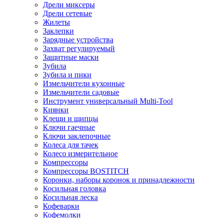
Дрели миксеры
Дрели сетевые
Жилеты
Заклепки
Зарядные устройства
Захват регулируемый
Защитные маски
Зубила
Зубила и пики
Измельчители кухонные
Измельчители садовые
Инструмент универсальный Multi-Tool
Киянки
Клещи и щипцы
Ключи гаечные
Ключи заклепочные
Колеса для тачек
Колесо измерительное
Компрессоры
Компрессоры BOSTITCH
Коронки, наборы коронок и принадлежности
Косильная головка
Косильная леска
Кофеварки
Кофемолки