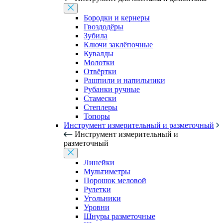
Бородки и кернеры
Гвоздодёры
Зубила
Ключи заклёпочные
Кувалды
Молотки
Отвёртки
Рашпили и напильники
Рубанки ручные
Стамески
Степлеры
Топоры
Инструмент измерительный и разметочный
Инструмент измерительный и
разметочный
Линейки
Мультиметры
Порошок меловой
Рулетки
Угольники
Уровни
Шнуры разметочные