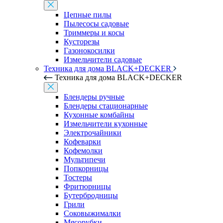
Цепные пилы
Пылесосы садовые
Триммеры и косы
Кусторезы
Газонокосилки
Измельчители садовые
Техника для дома BLACK+DECKER
Техника для дома BLACK+DECKER
Блендеры ручные
Блендеры стационарные
Кухонные комбайны
Измельчители кухонные
Электрочайники
Кофеварки
Кофемолки
Мультипечи
Попкорницы
Тостеры
Фритюрницы
Бутербродницы
Грили
Соковыжималки
Мясорубки