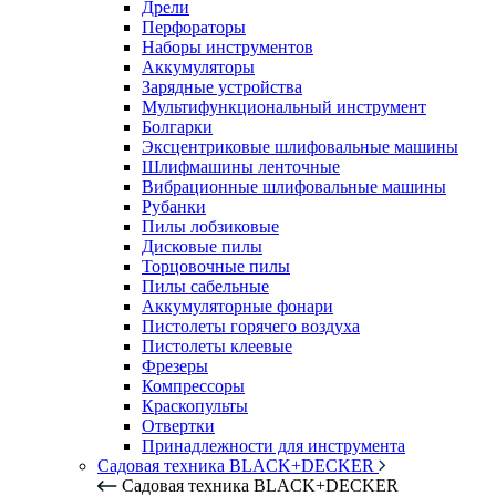
Дрели
Перфораторы
Наборы инструментов
Аккумуляторы
Зарядные устройства
Мультифункциональный инструмент
Болгарки
Эксцентриковые шлифовальные машины
Шлифмашины ленточные
Вибрационные шлифовальные машины
Рубанки
Пилы лобзиковые
Дисковые пилы
Торцовочные пилы
Пилы сабельные
Аккумуляторные фонари
Пистолеты горячего воздуха
Пистолеты клеевые
Фрезеры
Компрессоры
Краскопульты
Отвертки
Принадлежности для инструмента
Садовая техника BLACK+DECKER
Садовая техника BLACK+DECKER