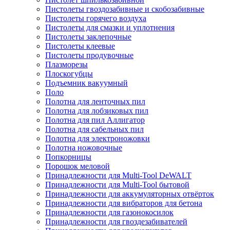
Пистолеты гвоздозабивные и скобозабивные
Пистолеты горячего воздуха
Пистолеты для смазки и уплотнения
Пистолеты заклепочные
Пистолеты клеевые
Пистолеты продувочные
Плазморезы
Плоскогубцы
Подъемник вакуумный
Поло
Полотна для ленточных пил
Полотна для лобзиковых пил
Полотна для пил Аллигатор
Полотна для сабельных пил
Полотна для электроножовки
Полотна ножовочные
Попкорницы
Порошок меловой
Принадлежности для Multi-Tool DeWALT
Принадлежности для Multi-Tool бытовой
Принадлежности для аккумуляторных отвёрток
Принадлежности для вибраторов для бетона
Принадлежности для газонокосилок
Принадлежности для гвоздезабивателей