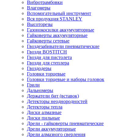
Вибротрамбовки
Влагомеры
Вспомогательный инструмент
Вся продукция STANLEY
Высоторезы
Газонокосилки аккумуляторные
Гайковерты аккумуляторные
Гайковерты сетевые
Гвоздезабиватели пневматические
Гвозди BOSTITCH
Гвозди для пистолета
Гвозди для степлера
Гвоздодеры
Головки торцевые
Головки торцевые и наборы головок
Грили
Дальномеры
Держатели бит (вставок)
Детекторы неоднородностей
Детекторы тепла
Диски алмазные
Диски пильные
Дрели - гайковерты пневматические
Дрели аккумуляторные
Дрели алмазного сверления