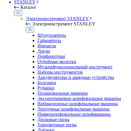
STANLEY
Каталог
Электроинструмент STANLEY
Электроинструмент STANLEY
Шуруповёрты
Гайковёрты
Импакты
Дрели
Перфораторы
Отбойные молотки
Мультифункциональный инструмент
Наборы инструментов
Аккумуляторы и зарядные устройства
Болгарки
Рубанки
Полировальные машины
Эксцентриковые шлифовальные машины
Вибрационные шлифовальные машины
Ленточные шлифовальные машины
Прямошлифовальные шлифмашины
Дисковые пилы
Торцовочные пилы
Лобзики