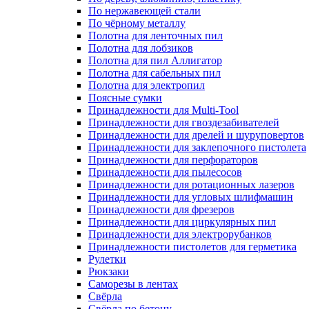
По нержавеющей стали
По чёрному металлу
Полотна для ленточных пил
Полотна для лобзиков
Полотна для пил Аллигатор
Полотна для сабельных пил
Полотна для электропил
Поясные сумки
Принадлежности для Multi-Tool
Принадлежности для гвоздезабивателей
Принадлежности для дрелей и шуруповертов
Принадлежности для заклепочного пистолета
Принадлежности для перфораторов
Принадлежности для пылесосов
Принадлежности для ротационных лазеров
Принадлежности для угловых шлифмашин
Принадлежности для фрезеров
Принадлежности для циркулярных пил
Принадлежности для электрорубанков
Принадлежности пистолетов для герметика
Рулетки
Рюкзаки
Саморезы в лентах
Свёрла
Свёрла по бетону