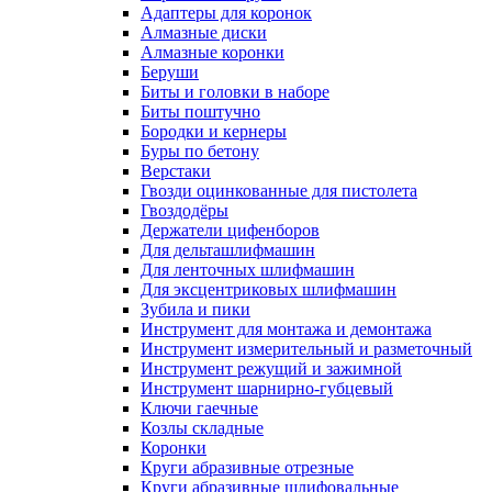
Адаптеры для коронок
Алмазные диски
Алмазные коронки
Беруши
Биты и головки в наборе
Биты поштучно
Бородки и кернеры
Буры по бетону
Верстаки
Гвозди оцинкованные для пистолета
Гвоздодёры
Держатели цифенборов
Для дельташлифмашин
Для ленточных шлифмашин
Для эксцентриковых шлифмашин
Зубила и пики
Инструмент для монтажа и демонтажа
Инструмент измерительный и разметочный
Инструмент режущий и зажимной
Инструмент шарнирно-губцевый
Ключи гаечные
Козлы складные
Коронки
Круги абразивные отрезные
Круги абразивные шлифовальные