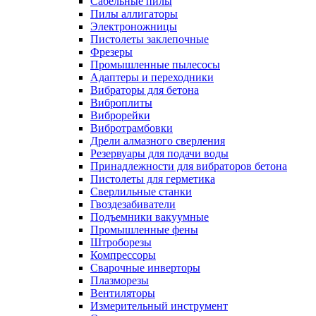
Сабельные пилы
Пилы аллигаторы
Электроножницы
Пистолеты заклепочные
Фрезеры
Промышленные пылесосы
Адаптеры и переходники
Вибраторы для бетона
Виброплиты
Виброрейки
Вибротрамбовки
Дрели алмазного сверления
Резервуары для подачи воды
Принадлежности для вибраторов бетона
Пистолеты для герметика
Сверлильные станки
Гвоздезабиватели
Подъемники вакуумные
Промышленные фены
Штроборезы
Компрессоры
Сварочные инверторы
Плазморезы
Вентиляторы
Измерительный инструмент