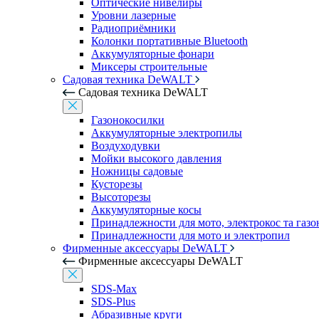
Оптические нивелиры
Уровни лазерные
Радиоприёмники
Колонки портативные Bluetooth
Аккумуляторные фонари
Миксеры строительные
Садовая техника DeWALT
Садовая техника DeWALT
Газонокосилки
Аккумуляторные электропилы
Воздуходувки
Мойки высокого давления
Ножницы садовые
Кусторезы
Высоторезы
Аккумуляторные косы
Принадлежности для мото, электрокос та газ
Принадлежности для мото и электропил
Фирменные аксессуары DeWALT
Фирменные аксессуары DeWALT
SDS-Max
SDS-Plus
Абразивные круги