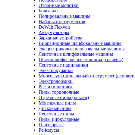
Отбойные молотки
Болгарки
Полировальные машины
Наборы инструментов
DeWalt Flexvolt
Аккумуляторы
Зарядные устройства
Вибрационные шлифовальные машины
Эксцентриковые шлифовальные машины
Ленточные шлифовальные машины
Прямошлифовальные машины (граверы)
Ленточные напильники
Электрорубанки
Многофункциональный инструмент (реноват
Электролобзики
Резчики шпилек
Пилы торцовочные
Отрезные пилы (резаки)
Монтажные пилы
Дисковые пилы
Ленточные пилы
Пилы циркулярные
Плиткорезы
Рейсмусы