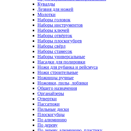
Кувалды
Лезвия для ножей
Молотки
Наборы головок
Наборы инструментов
Наборы ключей
Наборы отвёрток
Наборы плоскогубцев
Наборы свёрл
Наборы стамесок
Наборы универсальные
Насадки для полировки
Ножи для рубанка и рейсмуса
Ножи строительные
Ножницы ручные
Ножовки, пилы, лобзики
Общего назначения
Органайзеры
Отвертки
Пассатижи
Пильные диски
Плоскогубцы
По алюминию
По дереву
По дереву, алюминию, пластику