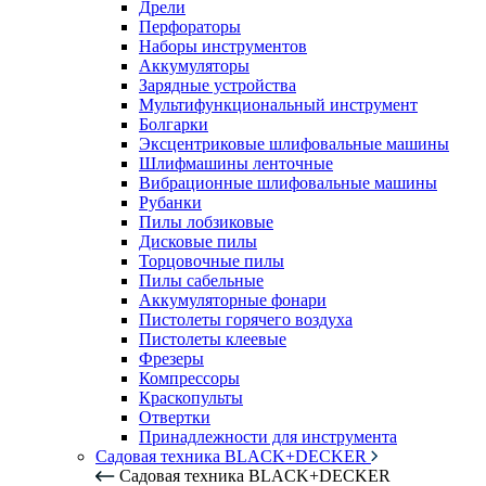
Дрели
Перфораторы
Наборы инструментов
Аккумуляторы
Зарядные устройства
Мультифункциональный инструмент
Болгарки
Эксцентриковые шлифовальные машины
Шлифмашины ленточные
Вибрационные шлифовальные машины
Рубанки
Пилы лобзиковые
Дисковые пилы
Торцовочные пилы
Пилы сабельные
Аккумуляторные фонари
Пистолеты горячего воздуха
Пистолеты клеевые
Фрезеры
Компрессоры
Краскопульты
Отвертки
Принадлежности для инструмента
Садовая техника BLACK+DECKER
Садовая техника BLACK+DECKER