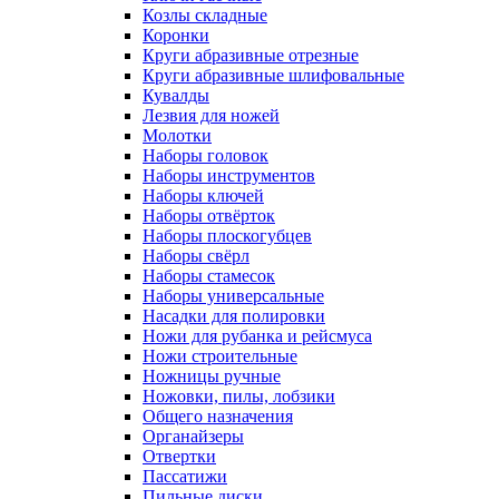
Козлы складные
Коронки
Круги абразивные отрезные
Круги абразивные шлифовальные
Кувалды
Лезвия для ножей
Молотки
Наборы головок
Наборы инструментов
Наборы ключей
Наборы отвёрток
Наборы плоскогубцев
Наборы свёрл
Наборы стамесок
Наборы универсальные
Насадки для полировки
Ножи для рубанка и рейсмуса
Ножи строительные
Ножницы ручные
Ножовки, пилы, лобзики
Общего назначения
Органайзеры
Отвертки
Пассатижи
Пильные диски