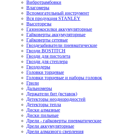
Вибротрамбовки
Влагомеры
Вспомогательный инструмент
Вся продукция STANLEY
Высоторезы
Газонокосилки аккумуляторные
Гайковерты аккумуляторные
Гайковерты сетевые
Гвоздезабиватели пневматические
Гвозди BOSTITCH
Гвозди для пистолета
Гвозди для степлера
Гвоздодеры
Головки торцевые
Головки торцевые и наборы головок
Грили
Дальномеры
Держатели бит (вставок)
Детекторы неоднородностей
Детекторы тепла
Диски алмазные
Диски пильные
Дрели - гайковерты пневматические
Дрели аккумуляторные
Дрели алмазного сверления