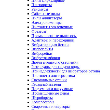
Пилы циркулярные
Плиткорезы
Рейсмусы
Сабельные пилы
Пилы аллигаторы
Электроножницы
Пистолеты заклепочные
Фрезеры
Промышленные пылесосы
Адаптеры и переходники
Вибраторы для бетона
Виброплиты
Виброрейки
Вибротрамбовки
Дрели алмазного сверления
Резервуары для подачи воды
Принадлежности для вибраторов бетона
Пистолеты для герметика
Сверлильные станки
Гвоздезабиватели
Подъемники вакуумные
Промышленные фены
Штроборезы
Компрессоры
Сварочные инверторы