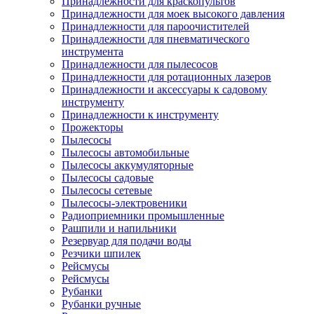
Принадлежности для краскопультов
Принадлежности для моек высокого давления
Принадлежности для пароочистителей
Принадлежности для пневматического
инструмента
Принадлежности для пылесосов
Принадлежности для ротационных лазеров
Принадлежности и аксессуары к садовому
инструменту
Принадлежности к инструменту
Прожекторы
Пылесосы
Пылесосы автомобильные
Пылесосы аккумуляторные
Пылесосы садовые
Пылесосы сетевые
Пылесосы-электровеники
Радиоприемники промышленные
Рашпили и напильники
Резервуар для подачи воды
Резчики шпилек
Рейсмусы
Рейсмусы
Рубанки
Рубанки ручные