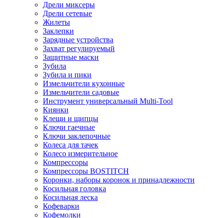
Дрели миксеры
Дрели сетевые
Жилеты
Заклепки
Зарядные устройства
Захват регулируемый
Защитные маски
Зубила
Зубила и пики
Измельчители кухонные
Измельчители садовые
Инструмент универсальный Multi-Tool
Киянки
Клещи и щипцы
Ключи гаечные
Ключи заклепочные
Колеса для тачек
Колесо измерительное
Компрессоры
Компрессоры BOSTITCH
Коронки, наборы коронок и принадлежности
Косильная головка
Косильная леска
Кофеварки
Кофемолки