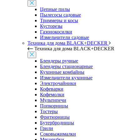
Цепные пилы
Пылесосы садовые
Триммеры и косы
Кусторезы
Газонокосилки
Измельчители садовые
Техника для дома BLACK+DECKER
Техника для дома BLACK+DECKER
Блендеры ручные
Блендеры стационарные
Кухонные комбайны
Измельчители кухонные
Электрочайники
Кофеварки
Кофемолки
Мультипечи
Попкорницы
Тостеры
Фритюрницы
Бутербродницы
Грили
Соковыжималки
Мясорубки