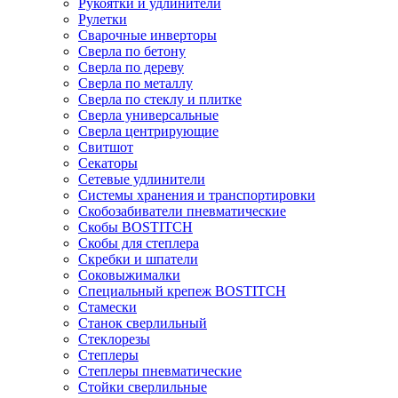
Рукоятки и удлинители
Рулетки
Сварочные инверторы
Сверла по бетону
Сверла по дереву
Сверла по металлу
Сверла по стеклу и плитке
Сверла универсальные
Сверла центрирующие
Свитшот
Секаторы
Сетевые удлинители
Системы хранения и транспортировки
Скобозабиватели пневматические
Скобы BOSTITCH
Скобы для степлера
Скребки и шпатели
Соковыжималки
Специальный крепеж BOSTITCH
Стамески
Станок сверлильный
Стеклорезы
Степлеры
Степлеры пневматические
Стойки сверлильные