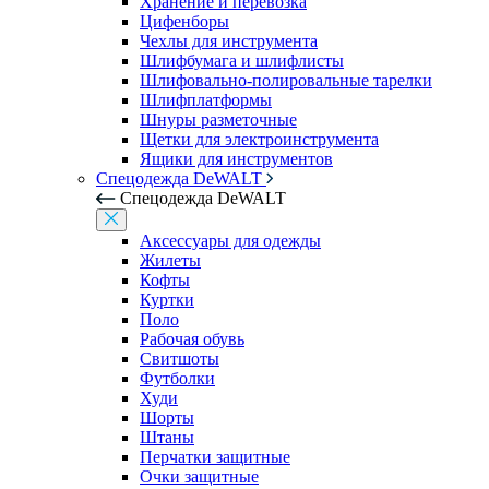
Хранение и перевозка
Цифенборы
Чехлы для инструмента
Шлифбумага и шлифлисты
Шлифовально-полировальные тарелки
Шлифплатформы
Шнуры разметочные
Щетки для электроинструмента
Ящики для инструментов
Спецодежда DeWALT
Спецодежда DeWALT
Аксессуары для одежды
Жилеты
Кофты
Куртки
Поло
Рабочая обувь
Свитшоты
Футболки
Худи
Шорты
Штаны
Перчатки защитные
Очки защитные