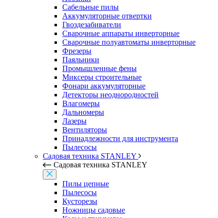
Сабельные пилы
Аккумуляторные отвертки
Гвоздезабиватели
Сварочные аппараты инверторные
Сварочные полуавтоматы инверторные
Фрезеры
Паяльники
Промышленные фены
Миксеры строительные
Фонари аккумуляторные
Детекторы неоднородностей
Влагомеры
Дальномеры
Лазеры
Вентиляторы
Принадлежности для инструмента
Пылесосы
Садовая техника STANLEY
Садовая техника STANLEY
Пилы цепные
Пылесосы
Кусторезы
Ножницы садовые