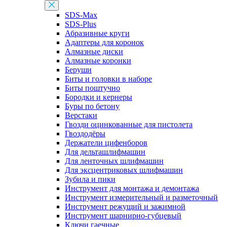
SDS-Max
SDS-Plus
Абразивные круги
Адаптеры для коронок
Алмазные диски
Алмазные коронки
Беруши
Биты и головки в наборе
Биты поштучно
Бородки и кернеры
Буры по бетону
Верстаки
Гвозди оцинкованные для пистолета
Гвоздодёры
Держатели цифенборов
Для дельташлифмашин
Для ленточных шлифмашин
Для эксцентриковых шлифмашин
Зубила и пики
Инструмент для монтажа и демонтажа
Инструмент измерительный и разметочный
Инструмент режущий и зажимной
Инструмент шарнирно-губцевый
Ключи гаечные