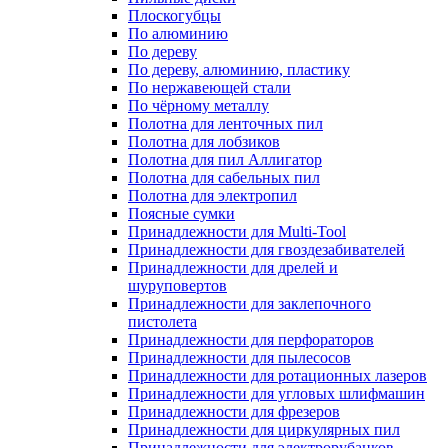
Плоскогубцы
По алюминию
По дереву
По дереву, алюминию, пластику
По нержавеющей стали
По чёрному металлу
Полотна для ленточных пил
Полотна для лобзиков
Полотна для пил Аллигатор
Полотна для сабельных пил
Полотна для электропил
Поясные сумки
Принадлежности для Multi-Tool
Принадлежности для гвоздезабивателей
Принадлежности для дрелей и
шуруповертов
Принадлежности для заклепочного
пистолета
Принадлежности для перфораторов
Принадлежности для пылесосов
Принадлежности для ротационных лазеров
Принадлежности для угловых шлифмашин
Принадлежности для фрезеров
Принадлежности для циркулярных пил
Принадлежности для электрорубанков