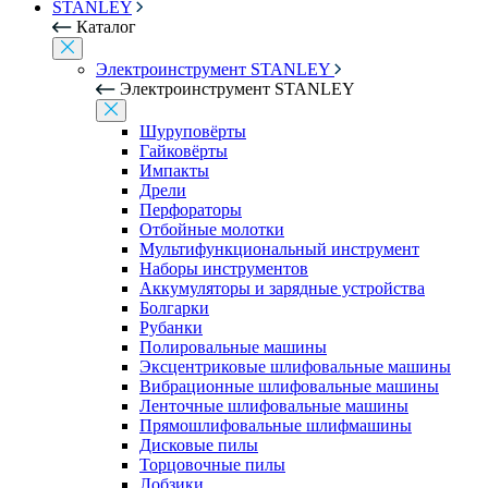
STANLEY
Каталог
Электроинструмент STANLEY
Электроинструмент STANLEY
Шуруповёрты
Гайковёрты
Импакты
Дрели
Перфораторы
Отбойные молотки
Мультифункциональный инструмент
Наборы инструментов
Аккумуляторы и зарядные устройства
Болгарки
Рубанки
Полировальные машины
Эксцентриковые шлифовальные машины
Вибрационные шлифовальные машины
Ленточные шлифовальные машины
Прямошлифовальные шлифмашины
Дисковые пилы
Торцовочные пилы
Лобзики