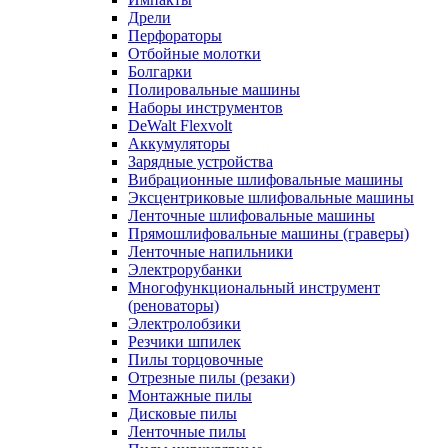
Дрели
Перфораторы
Отбойные молотки
Болгарки
Полировальные машины
Наборы инструментов
DeWalt Flexvolt
Аккумуляторы
Зарядные устройства
Вибрационные шлифовальные машины
Эксцентриковые шлифовальные машины
Ленточные шлифовальные машины
Прямошлифовальные машины (граверы)
Ленточные напильники
Электрорубанки
Многофункциональный инструмент
(реноваторы)
Электролобзики
Резчики шпилек
Пилы торцовочные
Отрезные пилы (резаки)
Монтажные пилы
Дисковые пилы
Ленточные пилы