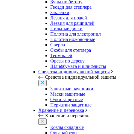
Буры по бетону
Гвозди для степлера
Заклепки
Лезвия для ножей
Лезвия для рашпилей
Пильные диски
Полотна для электропил
Полотна ножовочные
Сверла
Скобы для степлера
Термоклей
Фрезы по дереву
Шлифбумага и шлифлисты
Средства индивидуальной защиты
Средства индивидуальной защиты
Защитные наушники
Маски защитные
Очки защитные
Перчатки защитные
Хранение и перевозка
Хранение и перевозка
Козлы складные
Органайзеры