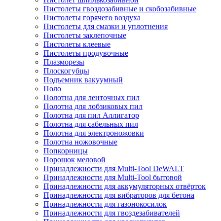
Пистолеты гвоздозабивные и скобозабивные
Пистолеты горячего воздуха
Пистолеты для смазки и уплотнения
Пистолеты заклепочные
Пистолеты клеевые
Пистолеты продувочные
Плазморезы
Плоскогубцы
Подъемник вакуумный
Поло
Полотна для ленточных пил
Полотна для лобзиковых пил
Полотна для пил Аллигатор
Полотна для сабельных пил
Полотна для электроножовки
Полотна ножовочные
Попкорницы
Порошок меловой
Принадлежности для Multi-Tool DeWALT
Принадлежности для Multi-Tool бытовой
Принадлежности для аккумуляторных отвёрток
Принадлежности для вибраторов для бетона
Принадлежности для газонокосилок
Принадлежности для гвоздезабивателей