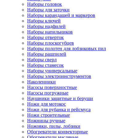
Наборы головок
Наборы для заточки
Наборы карандашей и маркеров
Наборы ключей
Наборы надфилей
Наборы напильников
Наборы отверток
Наборы плоскогубцев
Наборы полотен для лобзиковых пил
Наборы рашпилей
Наборы сверл
Наборы стамесок
Наборы универсальные
Наборы электроинструментов
Наколенники
Насосы поверхностные
Насосы погружные
Наушники защитные и беруши
Ножи для мотокос
Ножи для рубанка и рейсмуса
Ножи строительные
Ножницы ручные
Ножовки, пилы, лобзики
Обогреватели конвекторные
Обогреватели масляные