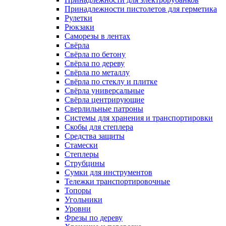
Принадлежности пистолетов для герметика
Рулетки
Рюкзаки
Саморезы в лентах
Свёрла
Свёрла по бетону
Свёрла по дереву
Свёрла по металлу
Свёрла по стеклу и плитке
Свёрла универсальные
Свёрла центрирующие
Сверлильные патроны
Системы для хранения и транспортировки
Скобы для степлера
Средства защиты
Стамески
Степлеры
Струбцины
Сумки для инструментов
Тележки транспортировочные
Топоры
Угольники
Уровни
Фрезы по дереву