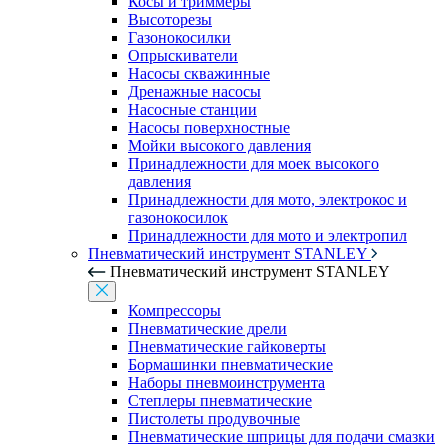
Косы и триммеры
Высоторезы
Газонокосилки
Опрыскиватели
Насосы скважинные
Дренажные насосы
Насосные станции
Насосы поверхностные
Мойки высокого давления
Принадлежности для моек высокого
давления
Принадлежности для мото, электрокос и
газонокосилок
Принадлежности для мото и электропил
Пневматический инструмент STANLEY
Пневматический инструмент STANLEY
Компрессоры
Пневматические дрели
Пневматические гайковерты
Бормашинки пневматические
Наборы пневмоинструмента
Степлеры пневматические
Пистолеты продувочные
Пневматические шприцы для подачи смазки