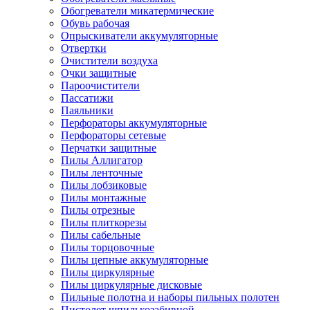
Обогреватели микатермические
Обувь рабочая
Опрыскиватели аккумуляторные
Отвертки
Очистители воздуха
Очки защитные
Пароочистители
Пассатижи
Паяльники
Перфораторы аккумуляторные
Перфораторы сетевые
Перчатки защитные
Пилы Аллигатор
Пилы ленточные
Пилы лобзиковые
Пилы монтажные
Пилы отрезные
Пилы плиткорезы
Пилы сабельные
Пилы торцовочные
Пилы цепные аккумуляторные
Пилы циркулярные
Пилы циркулярные дисковые
Пильные полотна и наборы пильных полотен
Пистолет шпилькозабивной