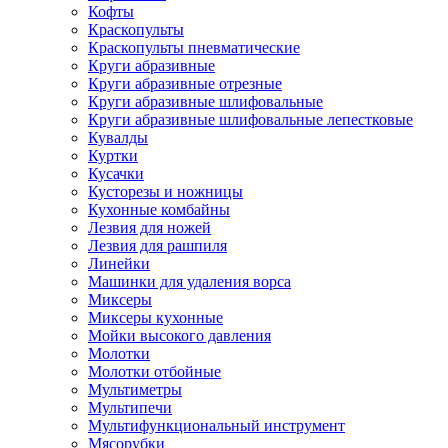
Кофты
Краскопульты
Краскопульты пневматические
Круги абразивные
Круги абразивные отрезные
Круги абразивные шлифовальные
Круги абразивные шлифовальные лепестковые
Кувалды
Куртки
Кусачки
Кусторезы и ножницы
Кухонные комбайны
Лезвия для ножей
Лезвия для рашпиля
Линейки
Машинки для удаления ворса
Миксеры
Миксеры кухонные
Мойки высокого давления
Молотки
Молотки отбойные
Мультиметры
Мультипечи
Мультифункциональный инструмент
Мясорубки