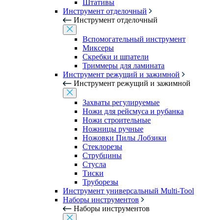
Штативы
Инструмент отделочный
Инструмент отделочный
Вспомогательный инструмент
Миксеры
Скребки и шпатели
Триммеры для ламината
Инструмент режущий и зажимной
Инструмент режущий и зажимной
Захваты регулируемые
Ножи для рейсмуса и рубанка
Ножи строительные
Ножницы ручные
Ножовки Пилы Лобзики
Стеклорезы
Струбцины
Стусла
Тиски
Труборезы
Инструмент универсальный Multi-Tool
Наборы инструментов
Наборы инструментов