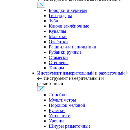
Бородки и кернеры
Гвоздодёры
Зубила
Ключи заклёпочные
Кувалды
Молотки
Отвёртки
Рашпили и напильники
Рубанки ручные
Стамески
Степлеры
Топоры
Инструмент измерительный и разметочный
Инструмент измерительный и
разметочный
Линейки
Мультиметры
Порошок меловой
Рулетки
Угольники
Уровни
Шнуры разметочные