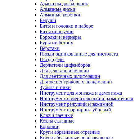
Адаптеры для коронок
Алмазные диски
Алмазные коронки
Беруши
Биты и головки в наборе
Биты поштучно
Бородки и кернеры
Буры по бетону
Верстаки
Гвозди оцинкованные для пистолета
Гвоздодёры
Держатели цифенборов
Для дельташлифмашин
Для ленточных шлифмашин
Для эксцентриковых шлифмашин
Зубила и пики
Инструмент для монтажа и демонтажа
Инструмент измерительный и разметочный
Инструмент режущий и зажимной
Инструмент шарнирно-губцевый
Ключи гаечные
Козлы складные
Коронки
Круги абразивные отрезные
Круги абразивные шлифовальные