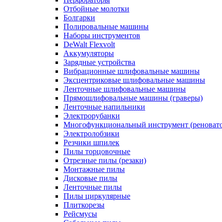
Отбойные молотки
Болгарки
Полировальные машины
Наборы инструментов
DeWalt Flexvolt
Аккумуляторы
Зарядные устройства
Вибрационные шлифовальные машины
Эксцентриковые шлифовальные машины
Ленточные шлифовальные машины
Прямошлифовальные машины (граверы)
Ленточные напильники
Электрорубанки
Многофункциональный инструмент (реноват
Электролобзики
Резчики шпилек
Пилы торцовочные
Отрезные пилы (резаки)
Монтажные пилы
Дисковые пилы
Ленточные пилы
Пилы циркулярные
Плиткорезы
Рейсмусы