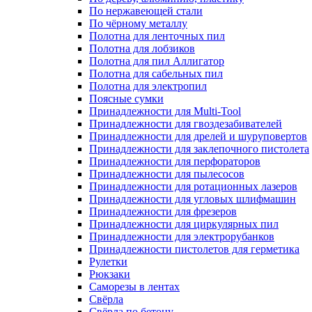
По нержавеющей стали
По чёрному металлу
Полотна для ленточных пил
Полотна для лобзиков
Полотна для пил Аллигатор
Полотна для сабельных пил
Полотна для электропил
Поясные сумки
Принадлежности для Multi-Tool
Принадлежности для гвоздезабивателей
Принадлежности для дрелей и шуруповертов
Принадлежности для заклепочного пистолета
Принадлежности для перфораторов
Принадлежности для пылесосов
Принадлежности для ротационных лазеров
Принадлежности для угловых шлифмашин
Принадлежности для фрезеров
Принадлежности для циркулярных пил
Принадлежности для электрорубанков
Принадлежности пистолетов для герметика
Рулетки
Рюкзаки
Саморезы в лентах
Свёрла
Свёрла по бетону