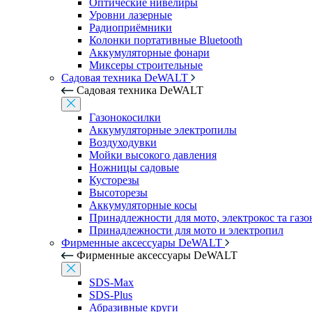
Оптические нивелиры
Уровни лазерные
Радиоприёмники
Колонки портативные Bluetooth
Аккумуляторные фонари
Миксеры строительные
Садовая техника DeWALT
Садовая техника DeWALT
Газонокосилки
Аккумуляторные электропилы
Воздуходувки
Мойки высокого давления
Ножницы садовые
Кусторезы
Высоторезы
Аккумуляторные косы
Принадлежности для мото, электрокос та газ
Принадлежности для мото и электропил
Фирменные аксессуары DeWALT
Фирменные аксессуары DeWALT
SDS-Max
SDS-Plus
Абразивные круги