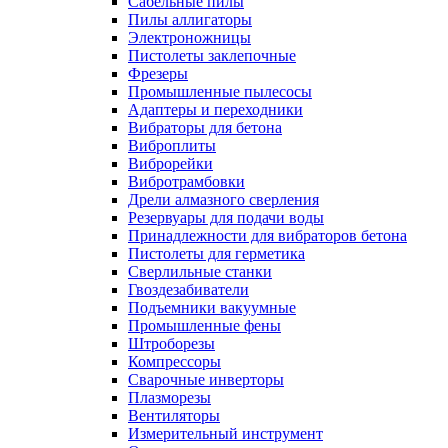
Сабельные пилы
Пилы аллигаторы
Электроножницы
Пистолеты заклепочные
Фрезеры
Промышленные пылесосы
Адаптеры и переходники
Вибраторы для бетона
Виброплиты
Виброрейки
Вибротрамбовки
Дрели алмазного сверления
Резервуары для подачи воды
Принадлежности для вибраторов бетона
Пистолеты для герметика
Сверлильные станки
Гвоздезабиватели
Подъемники вакуумные
Промышленные фены
Штроборезы
Компрессоры
Сварочные инверторы
Плазморезы
Вентиляторы
Измерительный инструмент