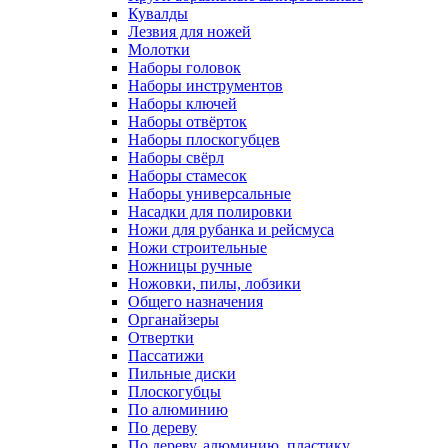
Кувалды
Лезвия для ножей
Молотки
Наборы головок
Наборы инструментов
Наборы ключей
Наборы отвёрток
Наборы плоскогубцев
Наборы свёрл
Наборы стамесок
Наборы универсальные
Насадки для полировки
Ножи для рубанка и рейсмуса
Ножи строительные
Ножницы ручные
Ножовки, пилы, лобзики
Общего назначения
Органайзеры
Отвертки
Пассатижи
Пильные диски
Плоскогубцы
По алюминию
По дереву
По дереву, алюминию, пластику