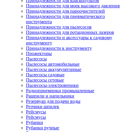
Принадлежности для краскопультов
Принадлежности для моек высокого давления
Принадлежности для пароочистителей
Принадлежности для пневматического
инструмента
Принадлежности для пылесосов
Принадлежности для ротационных лазеров
Принадлежности и аксессуары к садовому
инструменту
Принадлежности к инструменту
Прожекторы
Пылесосы
Пылесосы автомобильные
Пылесосы аккумуляторные
Пылесосы садовые
Пылесосы сетевые
Пылесосы-электровеники
Радиоприемники промышленные
Рашпили и напильники
Резервуар для подачи воды
Резчики шпилек
Рейсмусы
Рейсмусы
Рубанки
Рубанки ручные