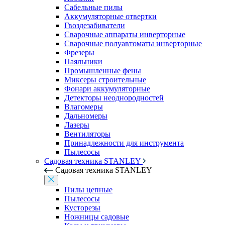
Сабельные пилы
Аккумуляторные отвертки
Гвоздезабиватели
Сварочные аппараты инверторные
Сварочные полуавтоматы инверторные
Фрезеры
Паяльники
Промышленные фены
Миксеры строительные
Фонари аккумуляторные
Детекторы неоднородностей
Влагомеры
Дальномеры
Лазеры
Вентиляторы
Принадлежности для инструмента
Пылесосы
Садовая техника STANLEY
Садовая техника STANLEY
Пилы цепные
Пылесосы
Кусторезы
Ножницы садовые