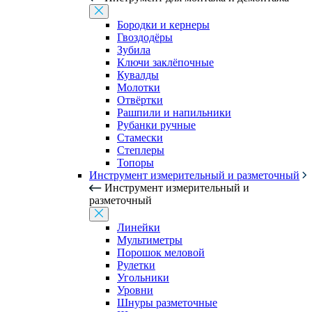
Бородки и кернеры
Гвоздодёры
Зубила
Ключи заклёпочные
Кувалды
Молотки
Отвёртки
Рашпили и напильники
Рубанки ручные
Стамески
Степлеры
Топоры
Инструмент измерительный и разметочный
Инструмент измерительный и
разметочный
Линейки
Мультиметры
Порошок меловой
Рулетки
Угольники
Уровни
Шнуры разметочные