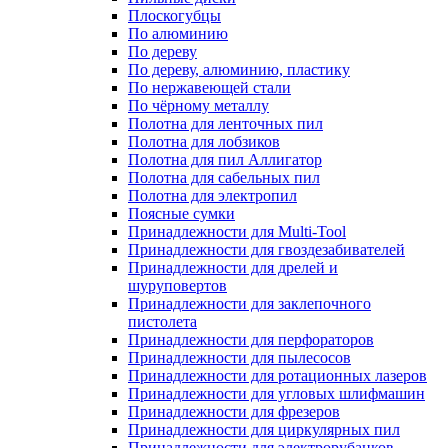
Плоскогубцы
По алюминию
По дереву
По дереву, алюминию, пластику
По нержавеющей стали
По чёрному металлу
Полотна для ленточных пил
Полотна для лобзиков
Полотна для пил Аллигатор
Полотна для сабельных пил
Полотна для электропил
Поясные сумки
Принадлежности для Multi-Tool
Принадлежности для гвоздезабивателей
Принадлежности для дрелей и
шуруповертов
Принадлежности для заклепочного
пистолета
Принадлежности для перфораторов
Принадлежности для пылесосов
Принадлежности для ротационных лазеров
Принадлежности для угловых шлифмашин
Принадлежности для фрезеров
Принадлежности для циркулярных пил
Принадлежности для электрорубанков