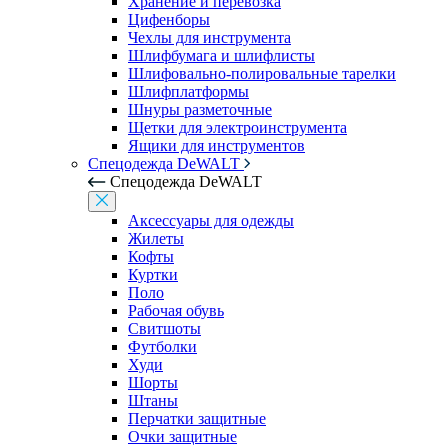
Хранение и перевозка
Цифенборы
Чехлы для инструмента
Шлифбумага и шлифлисты
Шлифовально-полировальные тарелки
Шлифплатформы
Шнуры разметочные
Щетки для электроинструмента
Ящики для инструментов
Спецодежда DeWALT
Спецодежда DeWALT
Аксессуары для одежды
Жилеты
Кофты
Куртки
Поло
Рабочая обувь
Свитшоты
Футболки
Худи
Шорты
Штаны
Перчатки защитные
Очки защитные