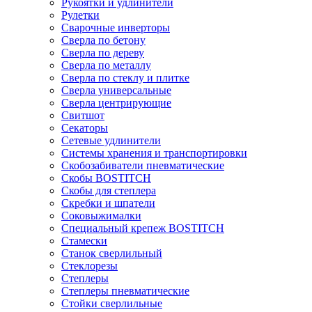
Рукоятки и удлинители
Рулетки
Сварочные инверторы
Сверла по бетону
Сверла по дереву
Сверла по металлу
Сверла по стеклу и плитке
Сверла универсальные
Сверла центрирующие
Свитшот
Секаторы
Сетевые удлинители
Системы хранения и транспортировки
Скобозабиватели пневматические
Скобы BOSTITCH
Скобы для степлера
Скребки и шпатели
Соковыжималки
Специальный крепеж BOSTITCH
Стамески
Станок сверлильный
Стеклорезы
Степлеры
Степлеры пневматические
Стойки сверлильные