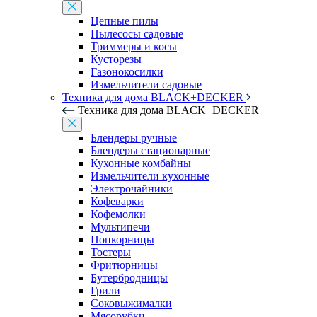
Цепные пилы
Пылесосы садовые
Триммеры и косы
Кусторезы
Газонокосилки
Измельчители садовые
Техника для дома BLACK+DECKER
Техника для дома BLACK+DECKER
Блендеры ручные
Блендеры стационарные
Кухонные комбайны
Измельчители кухонные
Электрочайники
Кофеварки
Кофемолки
Мультипечи
Попкорницы
Тостеры
Фритюрницы
Бутербродницы
Грили
Соковыжималки
Мясорубки