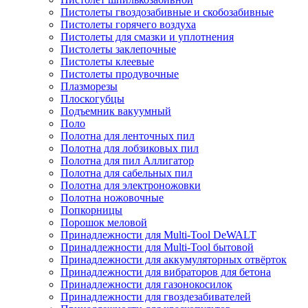
Пистолеты гвоздозабивные и скобозабивные
Пистолеты горячего воздуха
Пистолеты для смазки и уплотнения
Пистолеты заклепочные
Пистолеты клеевые
Пистолеты продувочные
Плазморезы
Плоскогубцы
Подъемник вакуумный
Поло
Полотна для ленточных пил
Полотна для лобзиковых пил
Полотна для пил Аллигатор
Полотна для сабельных пил
Полотна для электроножовки
Полотна ножовочные
Попкорницы
Порошок меловой
Принадлежности для Multi-Tool DeWALT
Принадлежности для Multi-Tool бытовой
Принадлежности для аккумуляторных отвёрток
Принадлежности для вибраторов для бетона
Принадлежности для газонокосилок
Принадлежности для гвоздезабивателей