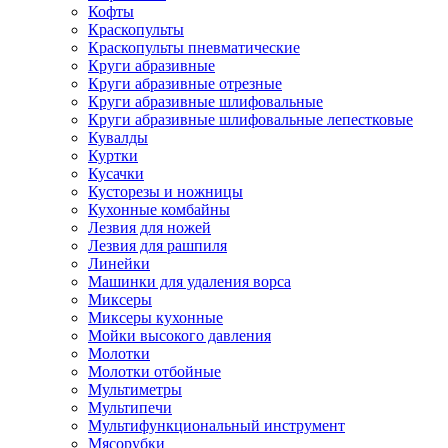
Кофты
Краскопульты
Краскопульты пневматические
Круги абразивные
Круги абразивные отрезные
Круги абразивные шлифовальные
Круги абразивные шлифовальные лепестковые
Кувалды
Куртки
Кусачки
Кусторезы и ножницы
Кухонные комбайны
Лезвия для ножей
Лезвия для рашпиля
Линейки
Машинки для удаления ворса
Миксеры
Миксеры кухонные
Мойки высокого давления
Молотки
Молотки отбойные
Мультиметры
Мультипечи
Мультифункциональный инструмент
Мясорубки