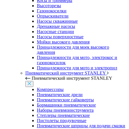
Косы и триммеры
Высоторезы
Газонокосилки
Опрыскиватели
Насосы скважинные
Дренажные насосы
Насосные станции
Насосы поверхностные
Мойки высокого давления
Принадлежности для моек высокого
давления
Принадлежности для мото, электрокос и
газонокосилок
Принадлежности для мото и электропил
Пневматический инструмент STANLEY
Пневматический инструмент STANLEY
Компрессоры
Пневматические дрели
Пневматические гайковерты
Бормашинки пневматические
Наборы пневмоинструмента
Степлеры пневматические
Пистолеты продувочные
Пневматические шприцы для подачи смазки