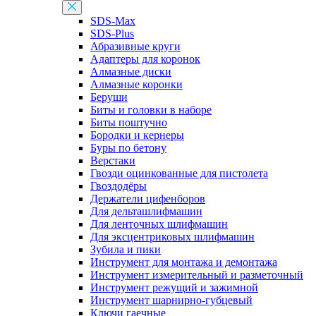
SDS-Max
SDS-Plus
Абразивные круги
Адаптеры для коронок
Алмазные диски
Алмазные коронки
Беруши
Биты и головки в наборе
Биты поштучно
Бородки и кернеры
Буры по бетону
Верстаки
Гвозди оцинкованные для пистолета
Гвоздодёры
Держатели цифенборов
Для дельташлифмашин
Для ленточных шлифмашин
Для эксцентриковых шлифмашин
Зубила и пики
Инструмент для монтажа и демонтажа
Инструмент измерительный и разметочный
Инструмент режущий и зажимной
Инструмент шарнирно-губцевый
Ключи гаечные