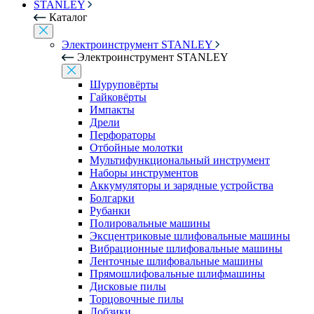
STANLEY
Каталог
Электроинструмент STANLEY
Электроинструмент STANLEY
Шуруповёрты
Гайковёрты
Импакты
Дрели
Перфораторы
Отбойные молотки
Мультифункциональный инструмент
Наборы инструментов
Аккумуляторы и зарядные устройства
Болгарки
Рубанки
Полировальные машины
Эксцентриковые шлифовальные машины
Вибрационные шлифовальные машины
Ленточные шлифовальные машины
Прямошлифовальные шлифмашины
Дисковые пилы
Торцовочные пилы
Лобзики