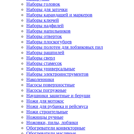
Наборы головок
Наборы для заточки
Наборы карандашей и маркеров
Наборы ключей
Наборы надфилей
Наборы напильников
Наборы отверток
Наборы плоскогубцев
Наборы полотен для лобзиковых пил
Наборы рашпилей
Наборы сверл
Наборы стамесок
Наборы универсальные
Наборы электроинструментов
Наколенники
Насосы поверхностные
Насосы погружные
Наушники защитные и беруши
Ножи для мотокос
Ножи для рубанка и рейсмуса
Ножи строительные
Ножницы ручные
Ножовки, пилы, лобзики
Обогреватели конвекторные
Обогреватели масляные