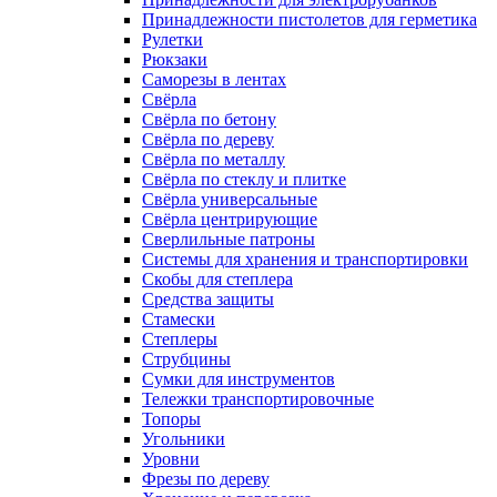
Принадлежности пистолетов для герметика
Рулетки
Рюкзаки
Саморезы в лентах
Свёрла
Свёрла по бетону
Свёрла по дереву
Свёрла по металлу
Свёрла по стеклу и плитке
Свёрла универсальные
Свёрла центрирующие
Сверлильные патроны
Системы для хранения и транспортировки
Скобы для степлера
Средства защиты
Стамески
Степлеры
Струбцины
Сумки для инструментов
Тележки транспортировочные
Топоры
Угольники
Уровни
Фрезы по дереву