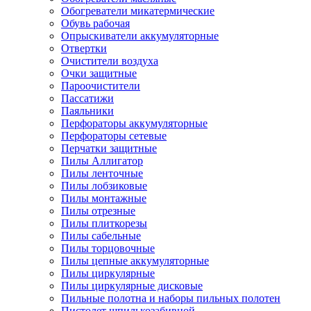
Обогреватели микатермические
Обувь рабочая
Опрыскиватели аккумуляторные
Отвертки
Очистители воздуха
Очки защитные
Пароочистители
Пассатижи
Паяльники
Перфораторы аккумуляторные
Перфораторы сетевые
Перчатки защитные
Пилы Аллигатор
Пилы ленточные
Пилы лобзиковые
Пилы монтажные
Пилы отрезные
Пилы плиткорезы
Пилы сабельные
Пилы торцовочные
Пилы цепные аккумуляторные
Пилы циркулярные
Пилы циркулярные дисковые
Пильные полотна и наборы пильных полотен
Пистолет шпилькозабивной