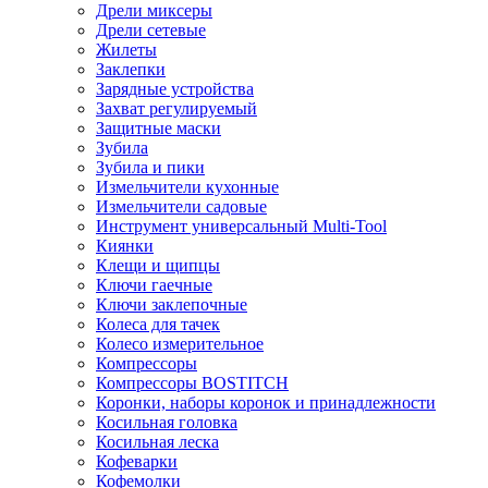
Дрели миксеры
Дрели сетевые
Жилеты
Заклепки
Зарядные устройства
Захват регулируемый
Защитные маски
Зубила
Зубила и пики
Измельчители кухонные
Измельчители садовые
Инструмент универсальный Multi-Tool
Киянки
Клещи и щипцы
Ключи гаечные
Ключи заклепочные
Колеса для тачек
Колесо измерительное
Компрессоры
Компрессоры BOSTITCH
Коронки, наборы коронок и принадлежности
Косильная головка
Косильная леска
Кофеварки
Кофемолки