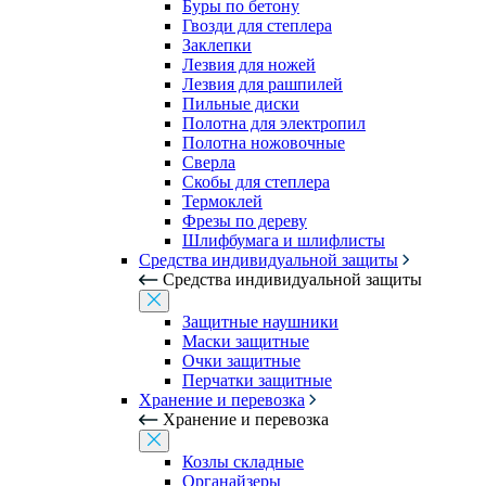
Буры по бетону
Гвозди для степлера
Заклепки
Лезвия для ножей
Лезвия для рашпилей
Пильные диски
Полотна для электропил
Полотна ножовочные
Сверла
Скобы для степлера
Термоклей
Фрезы по дереву
Шлифбумага и шлифлисты
Средства индивидуальной защиты
Средства индивидуальной защиты
Защитные наушники
Маски защитные
Очки защитные
Перчатки защитные
Хранение и перевозка
Хранение и перевозка
Козлы складные
Органайзеры