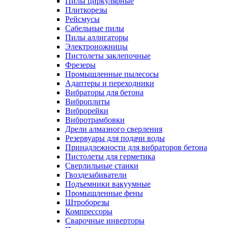
Пилы циркулярные
Плиткорезы
Рейсмусы
Сабельные пилы
Пилы аллигаторы
Электроножницы
Пистолеты заклепочные
Фрезеры
Промышленные пылесосы
Адаптеры и переходники
Вибраторы для бетона
Виброплиты
Виброрейки
Вибротрамбовки
Дрели алмазного сверления
Резервуары для подачи воды
Принадлежности для вибраторов бетона
Пистолеты для герметика
Сверлильные станки
Гвоздезабиватели
Подъемники вакуумные
Промышленные фены
Штроборезы
Компрессоры
Сварочные инверторы