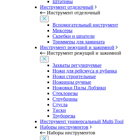
Штативы
Инструмент отделочный
Инструмент отделочный
Вспомогательный инструмент
Миксеры
Скребки и шпатели
Триммеры для ламината
Инструмент режущий и зажимной
Инструмент режущий и зажимной
Захваты регулируемые
Ножи для рейсмуса и рубанка
Ножи строительные
Ножницы ручные
Ножовки Пилы Лобзики
Стеклорезы
Струбцины
Стусла
Тиски
Труборезы
Инструмент универсальный Multi-Tool
Наборы инструментов
Наборы инструментов