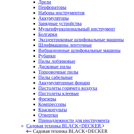
Дрели
Перфораторы
Наборы инструментов
Аккумуляторы
Зарядные устройства
Мультифункциональный инструмент
Болгарки
Эксцентриковые шлифовальные машины
Шлифмашины ленточные
Вибрационные шлифовальные машины
Рубанки
Пилы лобзиковые
Дисковые пилы
Торцовочные пилы
Пилы сабельные
Аккумуляторные фонари
Пистолеты горячего воздуха
Пистолеты клеевые
Фрезеры
Компрессоры
Краскопульты
Отвертки
Принадлежности для инструмента
Садовая техника BLACK+DECKER
Садовая техника BLACK+DECKER