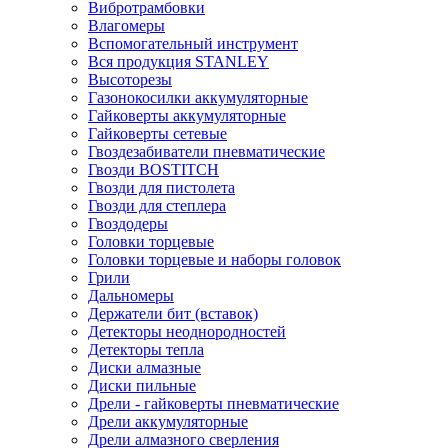
Вибротрамбовки
Влагомеры
Вспомогательный инструмент
Вся продукция STANLEY
Высоторезы
Газонокосилки аккумуляторные
Гайковерты аккумуляторные
Гайковерты сетевые
Гвоздезабиватели пневматические
Гвозди BOSTITCH
Гвозди для пистолета
Гвозди для степлера
Гвоздодеры
Головки торцевые
Головки торцевые и наборы головок
Грили
Дальномеры
Держатели бит (вставок)
Детекторы неоднородностей
Детекторы тепла
Диски алмазные
Диски пильные
Дрели - гайковерты пневматические
Дрели аккумуляторные
Дрели алмазного сверления