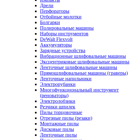
Дрели
Перфораторы
Отбойные молотки
Болгарки
Полировальные машины
Наборы инструментов
DeWalt Flexvolt
Аккумуляторы
Зарядные устройства
Вибрационные шлифовальные машины
Эксцентриковые шлифовальные машины
Ленточные шлифовальные машины
Прямошлифовальные машины (граверы)
Ленточные напильники
Электрорубанки
Многофункциональный инструмент
(реноваторы)
Электролобзики
Резчики шпилек
Пилы торцовочные
Отрезные пилы (резаки)
Монтажные пилы
Дисковые пилы
Ленточные пилы