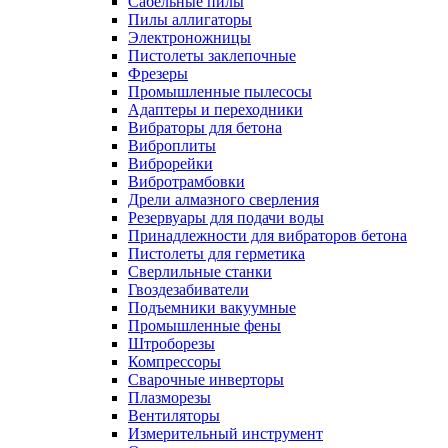
Сабельные пилы
Пилы аллигаторы
Электроножницы
Пистолеты заклепочные
Фрезеры
Промышленные пылесосы
Адаптеры и переходники
Вибраторы для бетона
Виброплиты
Виброрейки
Вибротрамбовки
Дрели алмазного сверления
Резервуары для подачи воды
Принадлежности для вибраторов бетона
Пистолеты для герметика
Сверлильные станки
Гвоздезабиватели
Подъемники вакуумные
Промышленные фены
Штроборезы
Компрессоры
Сварочные инверторы
Плазморезы
Вентиляторы
Измерительный инструмент