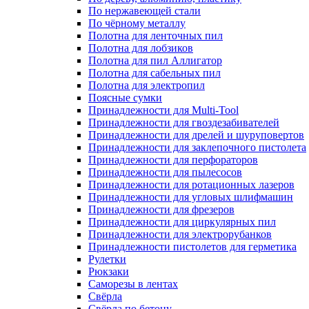
По нержавеющей стали
По чёрному металлу
Полотна для ленточных пил
Полотна для лобзиков
Полотна для пил Аллигатор
Полотна для сабельных пил
Полотна для электропил
Поясные сумки
Принадлежности для Multi-Tool
Принадлежности для гвоздезабивателей
Принадлежности для дрелей и шуруповертов
Принадлежности для заклепочного пистолета
Принадлежности для перфораторов
Принадлежности для пылесосов
Принадлежности для ротационных лазеров
Принадлежности для угловых шлифмашин
Принадлежности для фрезеров
Принадлежности для циркулярных пил
Принадлежности для электрорубанков
Принадлежности пистолетов для герметика
Рулетки
Рюкзаки
Саморезы в лентах
Свёрла
Свёрла по бетону