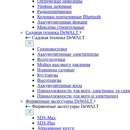
Оптические нивелиры
Уровни лазерные
Радиоприёмники
Колонки портативные Bluetooth
Аккумуляторные фонари
Миксеры строительные
Садовая техника DeWALT
Садовая техника DeWALT
Газонокосилки
Аккумуляторные электропилы
Воздуходувки
Мойки высокого давления
Ножницы садовые
Кусторезы
Высоторезы
Аккумуляторные косы
Принадлежности для мото, электрокос та газ
Принадлежности для мото и электропил
Фирменные аксессуары DeWALT
Фирменные аксессуары DeWALT
SDS-Max
SDS-Plus
Абразивные круги