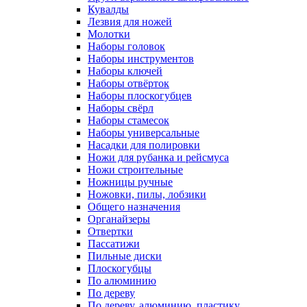
Кувалды
Лезвия для ножей
Молотки
Наборы головок
Наборы инструментов
Наборы ключей
Наборы отвёрток
Наборы плоскогубцев
Наборы свёрл
Наборы стамесок
Наборы универсальные
Насадки для полировки
Ножи для рубанка и рейсмуса
Ножи строительные
Ножницы ручные
Ножовки, пилы, лобзики
Общего назначения
Органайзеры
Отвертки
Пассатижи
Пильные диски
Плоскогубцы
По алюминию
По дереву
По дереву, алюминию, пластику