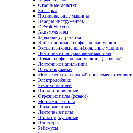
Отбойные молотки
Болгарки
Полировальные машины
Наборы инструментов
DeWalt Flexvolt
Аккумуляторы
Зарядные устройства
Вибрационные шлифовальные машины
Эксцентриковые шлифовальные машины
Ленточные шлифовальные машины
Прямошлифовальные машины (граверы)
Ленточные напильники
Электрорубанки
Многофункциональный инструмент (реноват
Электролобзики
Резчики шпилек
Пилы торцовочные
Отрезные пилы (резаки)
Монтажные пилы
Дисковые пилы
Ленточные пилы
Пилы циркулярные
Плиткорезы
Рейсмусы