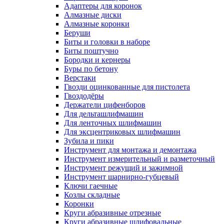
Адаптеры для коронок
Алмазные диски
Алмазные коронки
Беруши
Биты и головки в наборе
Биты поштучно
Бородки и кернеры
Буры по бетону
Верстаки
Гвозди оцинкованные для пистолета
Гвоздодёры
Держатели цифенборов
Для дельташлифмашин
Для ленточных шлифмашин
Для эксцентриковых шлифмашин
Зубила и пики
Инструмент для монтажа и демонтажа
Инструмент измерительный и разметочный
Инструмент режущий и зажимной
Инструмент шарнирно-губцевый
Ключи гаечные
Козлы складные
Коронки
Круги абразивные отрезные
Круги абразивные шлифовальные