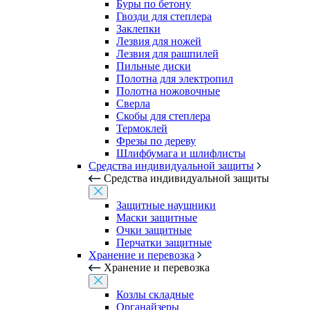
Буры по бетону
Гвозди для степлера
Заклепки
Лезвия для ножей
Лезвия для рашпилей
Пильные диски
Полотна для электропил
Полотна ножовочные
Сверла
Скобы для степлера
Термоклей
Фрезы по дереву
Шлифбумага и шлифлисты
Средства индивидуальной защиты
Средства индивидуальной защиты
Защитные наушники
Маски защитные
Очки защитные
Перчатки защитные
Хранение и перевозка
Хранение и перевозка
Козлы складные
Органайзеры