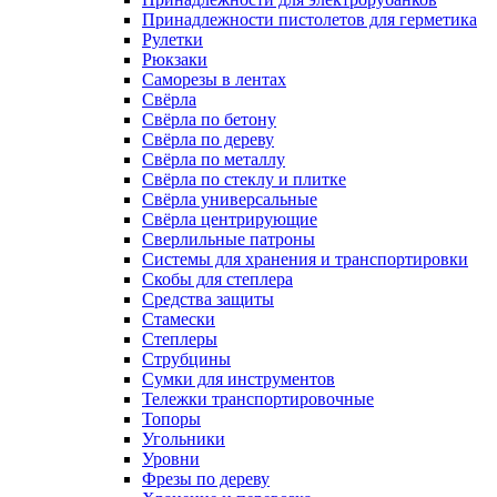
Принадлежности пистолетов для герметика
Рулетки
Рюкзаки
Саморезы в лентах
Свёрла
Свёрла по бетону
Свёрла по дереву
Свёрла по металлу
Свёрла по стеклу и плитке
Свёрла универсальные
Свёрла центрирующие
Сверлильные патроны
Системы для хранения и транспортировки
Скобы для степлера
Средства защиты
Стамески
Степлеры
Струбцины
Сумки для инструментов
Тележки транспортировочные
Топоры
Угольники
Уровни
Фрезы по дереву