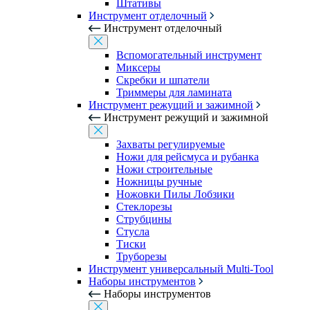
Штативы
Инструмент отделочный
Инструмент отделочный
Вспомогательный инструмент
Миксеры
Скребки и шпатели
Триммеры для ламината
Инструмент режущий и зажимной
Инструмент режущий и зажимной
Захваты регулируемые
Ножи для рейсмуса и рубанка
Ножи строительные
Ножницы ручные
Ножовки Пилы Лобзики
Стеклорезы
Струбцины
Стусла
Тиски
Труборезы
Инструмент универсальный Multi-Tool
Наборы инструментов
Наборы инструментов