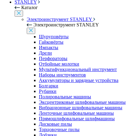
STANLEY
Каталог
Электроинструмент STANLEY
Электроинструмент STANLEY
Шуруповёрты
Гайковёрты
Импакты
Дрели
Перфораторы
Отбойные молотки
Мультифункциональный инструмент
Наборы инструментов
Аккумуляторы и зарядные устройства
Болгарки
Рубанки
Полировальные машины
Эксцентриковые шлифовальные машины
Вибрационные шлифовальные машины
Ленточные шлифовальные машины
Прямошлифовальные шлифмашины
Дисковые пилы
Торцовочные пилы
Лобзики