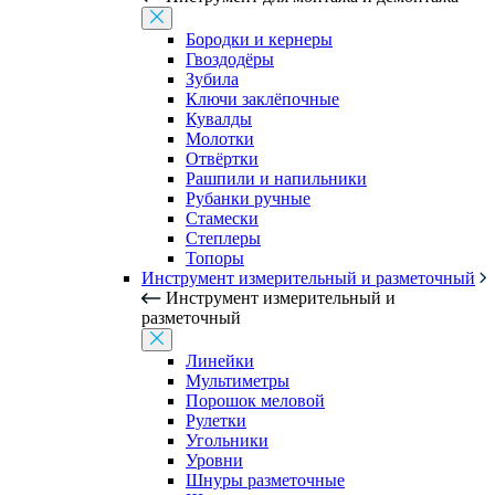
Бородки и кернеры
Гвоздодёры
Зубила
Ключи заклёпочные
Кувалды
Молотки
Отвёртки
Рашпили и напильники
Рубанки ручные
Стамески
Степлеры
Топоры
Инструмент измерительный и разметочный
Инструмент измерительный и
разметочный
Линейки
Мультиметры
Порошок меловой
Рулетки
Угольники
Уровни
Шнуры разметочные