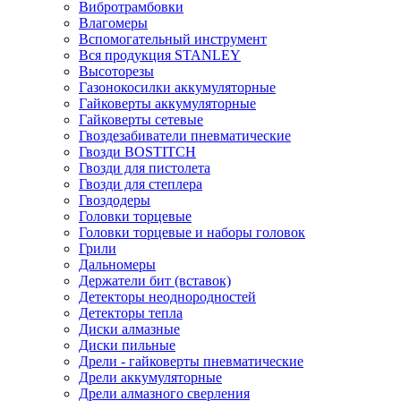
Вибротрамбовки
Влагомеры
Вспомогательный инструмент
Вся продукция STANLEY
Высоторезы
Газонокосилки аккумуляторные
Гайковерты аккумуляторные
Гайковерты сетевые
Гвоздезабиватели пневматические
Гвозди BOSTITCH
Гвозди для пистолета
Гвозди для степлера
Гвоздодеры
Головки торцевые
Головки торцевые и наборы головок
Грили
Дальномеры
Держатели бит (вставок)
Детекторы неоднородностей
Детекторы тепла
Диски алмазные
Диски пильные
Дрели - гайковерты пневматические
Дрели аккумуляторные
Дрели алмазного сверления