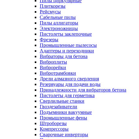
Пилы циркулярные
Плиткорезы
Рейсмусы
Сабельные пилы
Пилы аллигаторы
Электроножницы
Пистолеты заклепочные
Фрезеры
Промышленные пылесосы
Адаптеры и переходники
Вибраторы для бетона
Виброплиты
Виброрейки
Вибротрамбовки
Дрели алмазного сверления
Резервуары для подачи воды
Принадлежности для вибраторов бетона
Пистолеты для герметика
Сверлильные станки
Гвоздезабиватели
Подъемники вакуумные
Промышленные фены
Штроборезы
Компрессоры
Сварочные инверторы