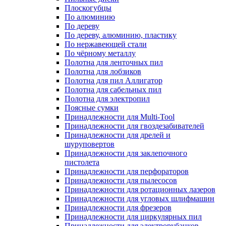
Плоскогубцы
По алюминию
По дереву
По дереву, алюминию, пластику
По нержавеющей стали
По чёрному металлу
Полотна для ленточных пил
Полотна для лобзиков
Полотна для пил Аллигатор
Полотна для сабельных пил
Полотна для электропил
Поясные сумки
Принадлежности для Multi-Tool
Принадлежности для гвоздезабивателей
Принадлежности для дрелей и
шуруповертов
Принадлежности для заклепочного
пистолета
Принадлежности для перфораторов
Принадлежности для пылесосов
Принадлежности для ротационных лазеров
Принадлежности для угловых шлифмашин
Принадлежности для фрезеров
Принадлежности для циркулярных пил
Принадлежности для электрорубанков