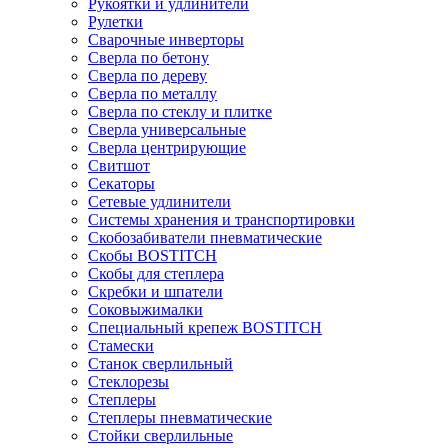
Рукоятки и удлинители
Рулетки
Сварочные инверторы
Сверла по бетону
Сверла по дереву
Сверла по металлу
Сверла по стеклу и плитке
Сверла универсальные
Сверла центрирующие
Свитшот
Секаторы
Сетевые удлинители
Системы хранения и транспортировки
Скобозабиватели пневматические
Скобы BOSTITCH
Скобы для степлера
Скребки и шпатели
Соковыжималки
Специальный крепеж BOSTITCH
Стамески
Станок сверлильный
Стеклорезы
Степлеры
Степлеры пневматические
Стойки сверлильные