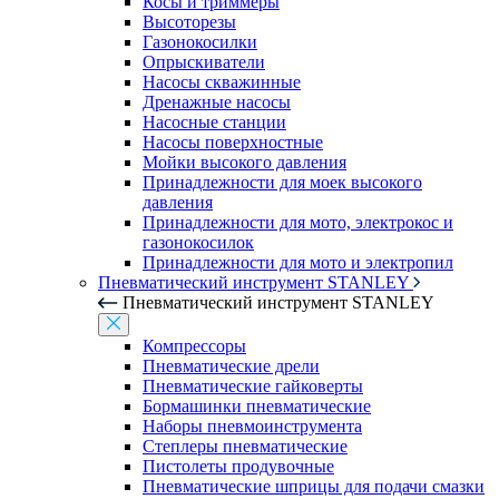
Косы и триммеры
Высоторезы
Газонокосилки
Опрыскиватели
Насосы скважинные
Дренажные насосы
Насосные станции
Насосы поверхностные
Мойки высокого давления
Принадлежности для моек высокого
давления
Принадлежности для мото, электрокос и
газонокосилок
Принадлежности для мото и электропил
Пневматический инструмент STANLEY
Пневматический инструмент STANLEY
Компрессоры
Пневматические дрели
Пневматические гайковерты
Бормашинки пневматические
Наборы пневмоинструмента
Степлеры пневматические
Пистолеты продувочные
Пневматические шприцы для подачи смазки