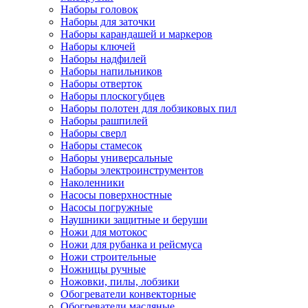
Наборы головок
Наборы для заточки
Наборы карандашей и маркеров
Наборы ключей
Наборы надфилей
Наборы напильников
Наборы отверток
Наборы плоскогубцев
Наборы полотен для лобзиковых пил
Наборы рашпилей
Наборы сверл
Наборы стамесок
Наборы универсальные
Наборы электроинструментов
Наколенники
Насосы поверхностные
Насосы погружные
Наушники защитные и беруши
Ножи для мотокос
Ножи для рубанка и рейсмуса
Ножи строительные
Ножницы ручные
Ножовки, пилы, лобзики
Обогреватели конвекторные
Обогреватели масляные