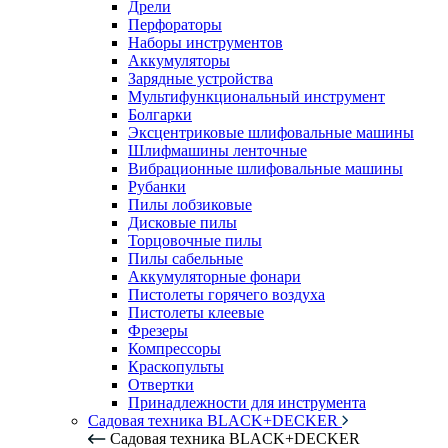
Дрели
Перфораторы
Наборы инструментов
Аккумуляторы
Зарядные устройства
Мультифункциональный инструмент
Болгарки
Эксцентриковые шлифовальные машины
Шлифмашины ленточные
Вибрационные шлифовальные машины
Рубанки
Пилы лобзиковые
Дисковые пилы
Торцовочные пилы
Пилы сабельные
Аккумуляторные фонари
Пистолеты горячего воздуха
Пистолеты клеевые
Фрезеры
Компрессоры
Краскопульты
Отвертки
Принадлежности для инструмента
Садовая техника BLACK+DECKER
Садовая техника BLACK+DECKER