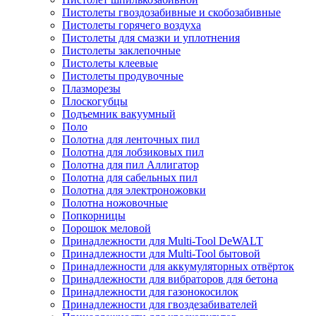
Пистолеты гвоздозабивные и скобозабивные
Пистолеты горячего воздуха
Пистолеты для смазки и уплотнения
Пистолеты заклепочные
Пистолеты клеевые
Пистолеты продувочные
Плазморезы
Плоскогубцы
Подъемник вакуумный
Поло
Полотна для ленточных пил
Полотна для лобзиковых пил
Полотна для пил Аллигатор
Полотна для сабельных пил
Полотна для электроножовки
Полотна ножовочные
Попкорницы
Порошок меловой
Принадлежности для Multi-Tool DeWALT
Принадлежности для Multi-Tool бытовой
Принадлежности для аккумуляторных отвёрток
Принадлежности для вибраторов для бетона
Принадлежности для газонокосилок
Принадлежности для гвоздезабивателей