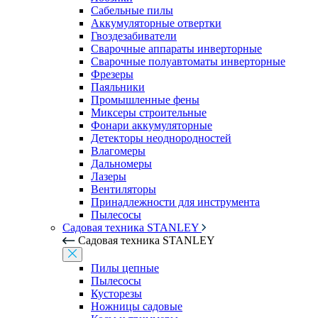
Сабельные пилы
Аккумуляторные отвертки
Гвоздезабиватели
Сварочные аппараты инверторные
Сварочные полуавтоматы инверторные
Фрезеры
Паяльники
Промышленные фены
Миксеры строительные
Фонари аккумуляторные
Детекторы неоднородностей
Влагомеры
Дальномеры
Лазеры
Вентиляторы
Принадлежности для инструмента
Пылесосы
Садовая техника STANLEY
Садовая техника STANLEY
Пилы цепные
Пылесосы
Кусторезы
Ножницы садовые