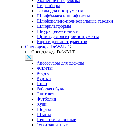
Хранение и перевозка
Цифенборы
Чехлы для инструмента
Шлифбумага и шлифлисты
Шлифовально-полировальные тарелки
Шлифплатформы
Шнуры разметочные
Щетки для электроинструмента
Ящики для инструментов
Спецодежда DeWALT
Спецодежда DeWALT
Аксессуары для одежды
Жилеты
Кофты
Куртки
Поло
Рабочая обувь
Свитшоты
Футболки
Худи
Шорты
Штаны
Перчатки защитные
Очки защитные