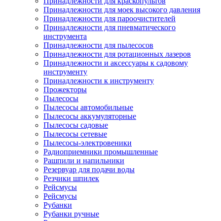
Принадлежности для краскопультов
Принадлежности для моек высокого давления
Принадлежности для пароочистителей
Принадлежности для пневматического
инструмента
Принадлежности для пылесосов
Принадлежности для ротационных лазеров
Принадлежности и аксессуары к садовому
инструменту
Принадлежности к инструменту
Прожекторы
Пылесосы
Пылесосы автомобильные
Пылесосы аккумуляторные
Пылесосы садовые
Пылесосы сетевые
Пылесосы-электровеники
Радиоприемники промышленные
Рашпили и напильники
Резервуар для подачи воды
Резчики шпилек
Рейсмусы
Рейсмусы
Рубанки
Рубанки ручные