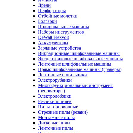
Дрели
Перфораторы
Отбойные молотки
Болгарки
Полировальные машины
Наборы инструментов
DeWalt Flexvolt
Аккумуляторы
Зарядные устройства
Вибрационные шлифовальные машины
Эксцентриковые шлифовальные машины
Ленточные шлифовальные машины
Прямошлифовальные машины (граверы)
Ленточные напильники
Электрорубанки
Многофункциональный инструмент
(реноваторы)
Электролобзики
Резчики шпилек
Пилы торцовочные
Отрезные пилы (резаки)
Монтажные пилы
Дисковые пилы
Ленточные пилы