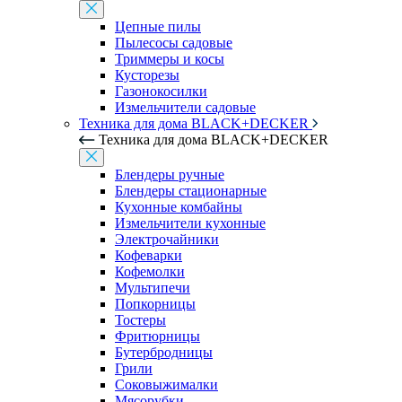
Цепные пилы
Пылесосы садовые
Триммеры и косы
Кусторезы
Газонокосилки
Измельчители садовые
Техника для дома BLACK+DECKER
Техника для дома BLACK+DECKER
Блендеры ручные
Блендеры стационарные
Кухонные комбайны
Измельчители кухонные
Электрочайники
Кофеварки
Кофемолки
Мультипечи
Попкорницы
Тостеры
Фритюрницы
Бутербродницы
Грили
Соковыжималки
Мясорубки