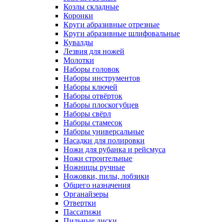
Козлы складные
Коронки
Круги абразивные отрезные
Круги абразивные шлифовальные
Кувалды
Лезвия для ножей
Молотки
Наборы головок
Наборы инструментов
Наборы ключей
Наборы отвёрток
Наборы плоскогубцев
Наборы свёрл
Наборы стамесок
Наборы универсальные
Насадки для полировки
Ножи для рубанка и рейсмуса
Ножи строительные
Ножницы ручные
Ножовки, пилы, лобзики
Общего назначения
Органайзеры
Отвертки
Пассатижи
Пильные диски