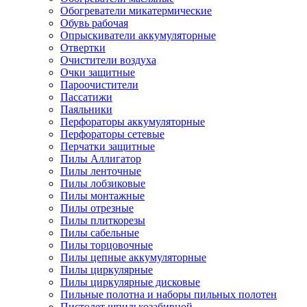
Обогреватели микатермические
Обувь рабочая
Опрыскиватели аккумуляторные
Отвертки
Очистители воздуха
Очки защитные
Пароочистители
Пассатижи
Паяльники
Перфораторы аккумуляторные
Перфораторы сетевые
Перчатки защитные
Пилы Аллигатор
Пилы ленточные
Пилы лобзиковые
Пилы монтажные
Пилы отрезные
Пилы плиткорезы
Пилы сабельные
Пилы торцовочные
Пилы цепные аккумуляторные
Пилы циркулярные
Пилы циркулярные дисковые
Пильные полотна и наборы пильных полотен
Пистолет шпилькозабивной