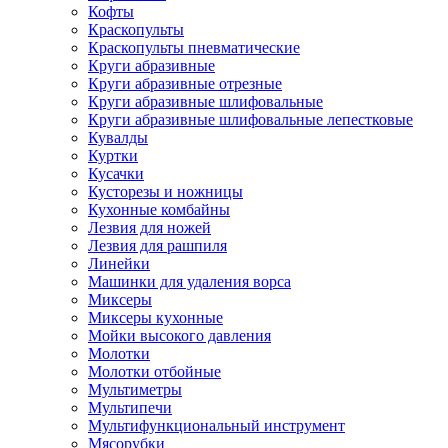
Кофты
Краскопульты
Краскопульты пневматические
Круги абразивные
Круги абразивные отрезные
Круги абразивные шлифовальные
Круги абразивные шлифовальные лепестковые
Кувалды
Куртки
Кусачки
Кусторезы и ножницы
Кухонные комбайны
Лезвия для ножей
Лезвия для рашпиля
Линейки
Машинки для удаления ворса
Миксеры
Миксеры кухонные
Мойки высокого давления
Молотки
Молотки отбойные
Мультиметры
Мультипечи
Мультифункциональный инструмент
Мясорубки