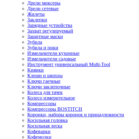
Дрели миксеры
Дрели сетевые
Жилеты
Заклепки
Зарядные устройства
Захват регулируемый
Защитные маски
Зубила
Зубила и пики
Измельчители кухонные
Измельчители садовые
Инструмент универсальный Multi-Tool
Киянки
Клещи и щипцы
Ключи гаечные
Ключи заклепочные
Колеса для тачек
Колесо измерительное
Компрессоры
Компрессоры BOSTITCH
Коронки, наборы коронок и принадлежности
Косильная головка
Косильная леска
Кофеварки
Кофемолки