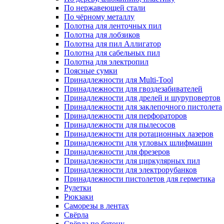
По нержавеющей стали
По чёрному металлу
Полотна для ленточных пил
Полотна для лобзиков
Полотна для пил Аллигатор
Полотна для сабельных пил
Полотна для электропил
Поясные сумки
Принадлежности для Multi-Tool
Принадлежности для гвоздезабивателей
Принадлежности для дрелей и шуруповертов
Принадлежности для заклепочного пистолета
Принадлежности для перфораторов
Принадлежности для пылесосов
Принадлежности для ротационных лазеров
Принадлежности для угловых шлифмашин
Принадлежности для фрезеров
Принадлежности для циркулярных пил
Принадлежности для электрорубанков
Принадлежности пистолетов для герметика
Рулетки
Рюкзаки
Саморезы в лентах
Свёрла
Свёрла по бетону