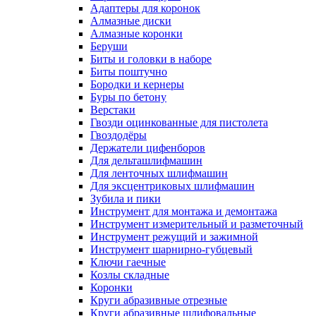
Адаптеры для коронок
Алмазные диски
Алмазные коронки
Беруши
Биты и головки в наборе
Биты поштучно
Бородки и кернеры
Буры по бетону
Верстаки
Гвозди оцинкованные для пистолета
Гвоздодёры
Держатели цифенборов
Для дельташлифмашин
Для ленточных шлифмашин
Для эксцентриковых шлифмашин
Зубила и пики
Инструмент для монтажа и демонтажа
Инструмент измерительный и разметочный
Инструмент режущий и зажимной
Инструмент шарнирно-губцевый
Ключи гаечные
Козлы складные
Коронки
Круги абразивные отрезные
Круги абразивные шлифовальные