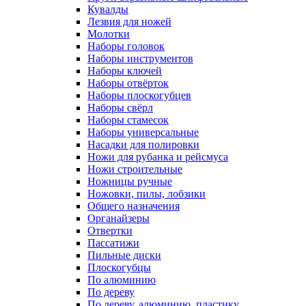
Кувалды
Лезвия для ножей
Молотки
Наборы головок
Наборы инструментов
Наборы ключей
Наборы отвёрток
Наборы плоскогубцев
Наборы свёрл
Наборы стамесок
Наборы универсальные
Насадки для полировки
Ножи для рубанка и рейсмуса
Ножи строительные
Ножницы ручные
Ножовки, пилы, лобзики
Общего назначения
Органайзеры
Отвертки
Пассатижи
Пильные диски
Плоскогубцы
По алюминию
По дереву
По дереву, алюминию, пластику