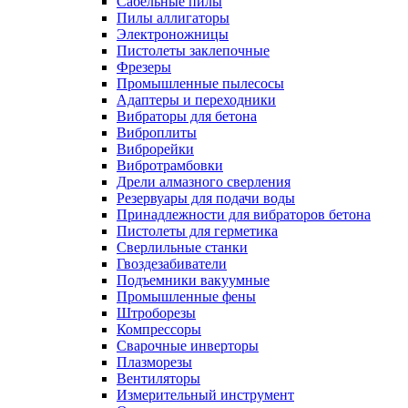
Сабельные пилы
Пилы аллигаторы
Электроножницы
Пистолеты заклепочные
Фрезеры
Промышленные пылесосы
Адаптеры и переходники
Вибраторы для бетона
Виброплиты
Виброрейки
Вибротрамбовки
Дрели алмазного сверления
Резервуары для подачи воды
Принадлежности для вибраторов бетона
Пистолеты для герметика
Сверлильные станки
Гвоздезабиватели
Подъемники вакуумные
Промышленные фены
Штроборезы
Компрессоры
Сварочные инверторы
Плазморезы
Вентиляторы
Измерительный инструмент