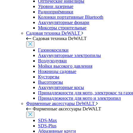
Оптические нивелиры
Уровни лазерные
Радиоприёмники
Колонки портативные Bluetooth
Аккумуляторные фонари
Миксеры строительные
Садовая техника DeWALT
Садовая техника DeWALT
Газонокосилки
Аккумуляторные электропилы
Воздуходувки
Мойки высокого давления
Ножницы садовые
Кусторезы
Высоторезы
Аккумуляторные косы
Принадлежности для мото, электрокос та газ
Принадлежности для мото и электропил
Фирменные аксессуары DeWALT
Фирменные аксессуары DeWALT
SDS-Max
SDS-Plus
Абразивные круги