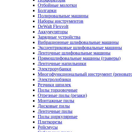
Отбойные молотки
Болгарки
Полировальные машины
Наборы инструментов
DeWalt Flexvolt
Аккумуляторы
Зарядные устройства
Вибрационные шлифовальные машины
Эксцентриковые шлифовальные машины
Ленточные шлифовальные машины
Прямошлифовальные машины (граверы)
Ленточные напильники
Электрорубанки
Многофункциональный инструмент (реноват
Электролобзики
Резчики шпилек
Пилы торцовочные
Отрезные пилы (резаки)
Монтажные пилы
Дисковые пилы
Ленточные пилы
Пилы циркулярные
Плиткорезы
Рейсмусы