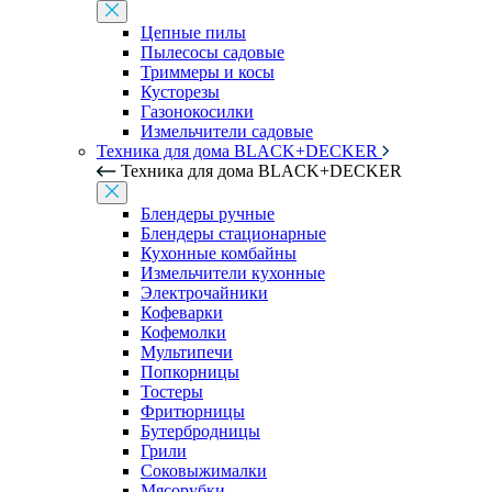
Цепные пилы
Пылесосы садовые
Триммеры и косы
Кусторезы
Газонокосилки
Измельчители садовые
Техника для дома BLACK+DECKER
Техника для дома BLACK+DECKER
Блендеры ручные
Блендеры стационарные
Кухонные комбайны
Измельчители кухонные
Электрочайники
Кофеварки
Кофемолки
Мультипечи
Попкорницы
Тостеры
Фритюрницы
Бутербродницы
Грили
Соковыжималки
Мясорубки