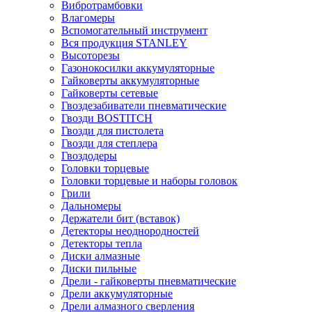
Вибротрамбовки
Влагомеры
Вспомогательный инструмент
Вся продукция STANLEY
Высоторезы
Газонокосилки аккумуляторные
Гайковерты аккумуляторные
Гайковерты сетевые
Гвоздезабиватели пневматические
Гвозди BOSTITCH
Гвозди для пистолета
Гвозди для степлера
Гвоздодеры
Головки торцевые
Головки торцевые и наборы головок
Грили
Дальномеры
Держатели бит (вставок)
Детекторы неоднородностей
Детекторы тепла
Диски алмазные
Диски пильные
Дрели - гайковерты пневматические
Дрели аккумуляторные
Дрели алмазного сверления