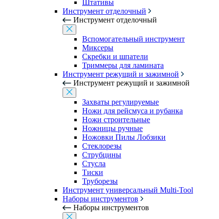
Штативы
Инструмент отделочный
Инструмент отделочный
Вспомогательный инструмент
Миксеры
Скребки и шпатели
Триммеры для ламината
Инструмент режущий и зажимной
Инструмент режущий и зажимной
Захваты регулируемые
Ножи для рейсмуса и рубанка
Ножи строительные
Ножницы ручные
Ножовки Пилы Лобзики
Стеклорезы
Струбцины
Стусла
Тиски
Труборезы
Инструмент универсальный Multi-Tool
Наборы инструментов
Наборы инструментов