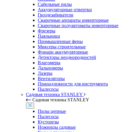
Сабельные пилы
Аккумуляторные отвертки
Гвоздезабиватели
Сварочные аппараты инверторные
Сварочные полуавтоматы инверторные
Фрезеры
Паяльники
Промышленные фены
Миксеры строительные
Фонари аккумуляторные
Детекторы неоднородностей
Влагомеры
Дальномеры
Лазеры
Вентиляторы
Принадлежности для инструмента
Пылесосы
Садовая техника STANLEY
Садовая техника STANLEY
Пилы цепные
Пылесосы
Кусторезы
Ножницы садовые