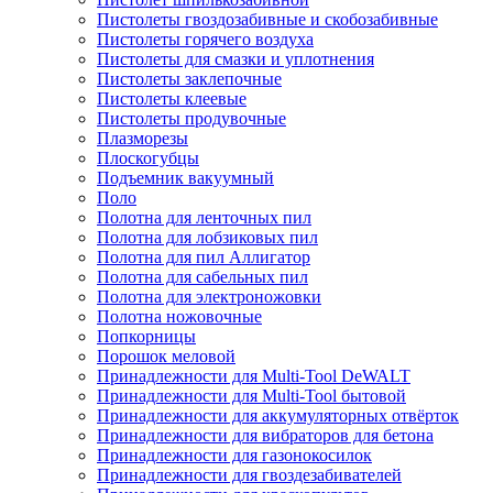
Пистолеты гвоздозабивные и скобозабивные
Пистолеты горячего воздуха
Пистолеты для смазки и уплотнения
Пистолеты заклепочные
Пистолеты клеевые
Пистолеты продувочные
Плазморезы
Плоскогубцы
Подъемник вакуумный
Поло
Полотна для ленточных пил
Полотна для лобзиковых пил
Полотна для пил Аллигатор
Полотна для сабельных пил
Полотна для электроножовки
Полотна ножовочные
Попкорницы
Порошок меловой
Принадлежности для Multi-Tool DeWALT
Принадлежности для Multi-Tool бытовой
Принадлежности для аккумуляторных отвёрток
Принадлежности для вибраторов для бетона
Принадлежности для газонокосилок
Принадлежности для гвоздезабивателей