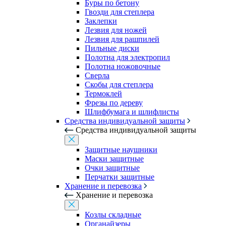
Буры по бетону
Гвозди для степлера
Заклепки
Лезвия для ножей
Лезвия для рашпилей
Пильные диски
Полотна для электропил
Полотна ножовочные
Сверла
Скобы для степлера
Термоклей
Фрезы по дереву
Шлифбумага и шлифлисты
Средства индивидуальной защиты
Средства индивидуальной защиты
Защитные наушники
Маски защитные
Очки защитные
Перчатки защитные
Хранение и перевозка
Хранение и перевозка
Козлы складные
Органайзеры