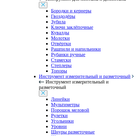
Бородки и кернеры
Гвоздодёры
Зубила
Ключи заклёпочные
Кувалды
Молотки
Отвёртки
Рашпили и напильники
Рубанки ручные
Стамески
Степлеры
Топоры
Инструмент измерительный и разметочный
Инструмент измерительный и
разметочный
Линейки
Мультиметры
Порошок меловой
Рулетки
Угольники
Уровни
Шнуры разметочные