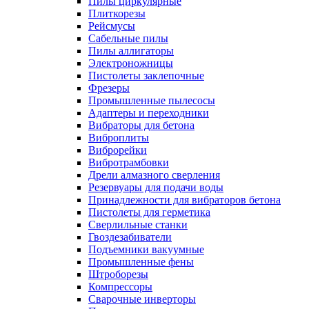
Пилы циркулярные
Плиткорезы
Рейсмусы
Сабельные пилы
Пилы аллигаторы
Электроножницы
Пистолеты заклепочные
Фрезеры
Промышленные пылесосы
Адаптеры и переходники
Вибраторы для бетона
Виброплиты
Виброрейки
Вибротрамбовки
Дрели алмазного сверления
Резервуары для подачи воды
Принадлежности для вибраторов бетона
Пистолеты для герметика
Сверлильные станки
Гвоздезабиватели
Подъемники вакуумные
Промышленные фены
Штроборезы
Компрессоры
Сварочные инверторы