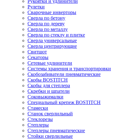
Рукоятки и удлинители
Рулетки
Сварочные инверторы
Сверла по бетону
Сверла по дереву
Сверла по металлу
Сверла по стеклу и плитке
Сверла универсальные
Сверла центрирующие
Свитшот
Секаторы
Сетевые удлинители
Системы хранения и транспортировки
Скобозабиватели пневматические
Скобы BOSTITCH
Скобы для степлера
Скребки и шпатели
Соковыжималки
Специальный крепеж BOSTITCH
Стамески
Станок сверлильный
Стеклорезы
Степлеры
Степлеры пневматические
Стойки сверлильные