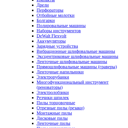
Дрели
Перфораторы
Отбойные молотки
Болгарки
Полировальные машины
Наборы инструментов
DeWalt Flexvolt
Аккумуляторы
Зарядные устройства
Вибрационные шлифовальные машины
Эксцентриковые шлифовальные машины
Ленточные шлифовальные машины
Прямошлифовальные машины (граверы)
Ленточные напильники
Электрорубанки
Многофункциональный инструмент
(реноваторы)
Электролобзики
Резчики шпилек
Пилы торцовочные
Отрезные пилы (резаки)
Монтажные пилы
Дисковые пилы
Ленточные пилы