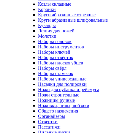
Козлы складные
Коронки
Круги абразивные отрезные
Круги абразивные шлифовальные
Кувалды
Лезвия для ножей
Молотки
Наборы головок
Наборы инструментов
Наборы ключей
Наборы отвёрток
Наборы плоскогубцев
Наборы свёрл
Наборы стамесок
Наборы универсальные
Насадки для полировки
Ножи для рубанка и рейсмуса
Ножи строительные
Ножницы ручные
Ножовки, пилы, лобзики
Общего назначения
Органайзеры
Отвертки
Пассатижи
Пильные диски