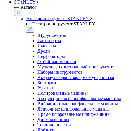
STANLEY
Каталог
Электроинструмент STANLEY
Электроинструмент STANLEY
Шуруповёрты
Гайковёрты
Импакты
Дрели
Перфораторы
Отбойные молотки
Мультифункциональный инструмент
Наборы инструментов
Аккумуляторы и зарядные устройства
Болгарки
Рубанки
Полировальные машины
Эксцентриковые шлифовальные машины
Вибрационные шлифовальные машины
Ленточные шлифовальные машины
Прямошлифовальные шлифмашины
Дисковые пилы
Торцовочные пилы
Лобзики