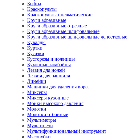
Кофты
Краскопульты
Краскопульты пневматические
Круги абразивные
Круги абразивные отрезные
Круги абразивные шлифовальные
Круги абразивные шлифовальные лепестковые
Кувалды
Куртки
Кусачки
Кусторезы и ножницы
Кухонные комбайны
Лезвия для ножей
Лезвия для рашпиля
Линейки
Машинки для удаления ворса
Миксеры
Миксеры кухонные
Мойки высокого давления
Молотки
Молотки отбойные
Мультиметры
Мультипечи
Мультифункциональный инструмент
Мясорубки