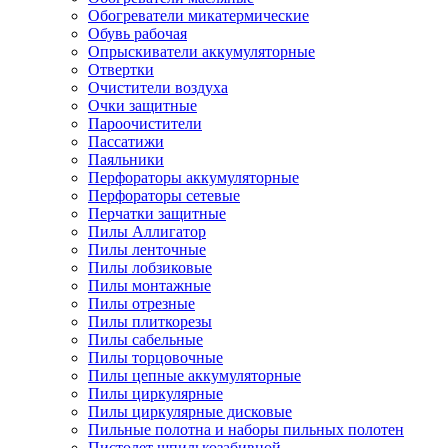
Обогреватели микатермические
Обувь рабочая
Опрыскиватели аккумуляторные
Отвертки
Очистители воздуха
Очки защитные
Пароочистители
Пассатижи
Паяльники
Перфораторы аккумуляторные
Перфораторы сетевые
Перчатки защитные
Пилы Аллигатор
Пилы ленточные
Пилы лобзиковые
Пилы монтажные
Пилы отрезные
Пилы плиткорезы
Пилы сабельные
Пилы торцовочные
Пилы цепные аккумуляторные
Пилы циркулярные
Пилы циркулярные дисковые
Пильные полотна и наборы пильных полотен
Пистолет шпилькозабивной