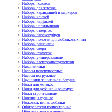
Наборы головок
Наборы для заточки
Наборы карандашей и маркеров
Наборы ключей
Наборы надфилей
Наборы напильников
Наборы отверток
Наборы плоскогубцев
Наборы полотен для лобзиковых пил
Наборы рашпилей
Наборы сверл
Наборы стамесок
Наборы универсальные
Наборы электроинструментов
Наколенники
Насосы поверхностные
Насосы погружные
Наушники защитные и беруши
Ножи для мотокос
Ножи для рубанка и рейсмуса
Ножи строительные
Ножницы ручные
Ножовки, пилы, лобзики
Обогреватели конвекторные
Обогреватели масляные