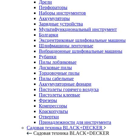
Дрели
Перфораторы
Наборы инструментов
Аккумуляторы
Зарядные устройства
Мультифункциональный инструмент
Болгарки
Эксцентриковые шлифовальные машины
Шлифмашины ленточные
Вибрационные шлифовальные машины
Рубанки
Пилы лобзиковые
Дисковые пилы
Торцовочные пилы
Пилы сабельные
Аккумуляторные фонари
Пистолеты горячего воздуха
Пистолеты клеевые
Фрезеры
Компрессоры
Краскопульты
Отвертки
Принадлежности для инструмента
Садовая техника BLACK+DECKER
Садовая техника BLACK+DECKER