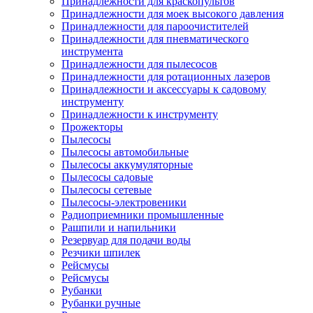
Принадлежности для краскопультов
Принадлежности для моек высокого давления
Принадлежности для пароочистителей
Принадлежности для пневматического
инструмента
Принадлежности для пылесосов
Принадлежности для ротационных лазеров
Принадлежности и аксессуары к садовому
инструменту
Принадлежности к инструменту
Прожекторы
Пылесосы
Пылесосы автомобильные
Пылесосы аккумуляторные
Пылесосы садовые
Пылесосы сетевые
Пылесосы-электровеники
Радиоприемники промышленные
Рашпили и напильники
Резервуар для подачи воды
Резчики шпилек
Рейсмусы
Рейсмусы
Рубанки
Рубанки ручные