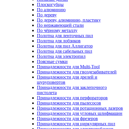
Плоскогубцы
По алюминию
По дереву
По дереву, алюминию, пластику
По нержавеющей стали
По чёрному металлу
Полотна для ленточных пил
Полотна для лобзиков
Полотна для пил Аллигатор
Полотна для сабельных пил
Полотна для электропил
Поясные сумки
Принадлежности для Multi-Tool
Принадлежности для гвоздезабивателей
Принадлежности для дрелей и
шуруповертов
Принадлежности для заклепочного
пистолета
Принадлежности для перфораторов
Принадлежности для пылесосов
Принадлежности для ротационных лазеров
Принадлежности для угловых шлифмашин
Принадлежности для фрезеров
Принадлежности для циркулярных пил
Принадлежности для электрорубанков