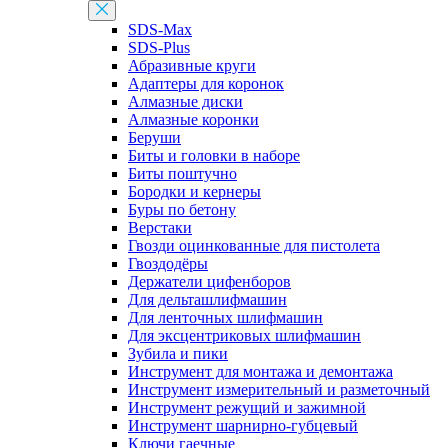
SDS-Max
SDS-Plus
Абразивные круги
Адаптеры для коронок
Алмазные диски
Алмазные коронки
Беруши
Биты и головки в наборе
Биты поштучно
Бородки и кернеры
Буры по бетону
Верстаки
Гвозди оцинкованные для пистолета
Гвоздодёры
Держатели цифенборов
Для дельташлифмашин
Для ленточных шлифмашин
Для эксцентриковых шлифмашин
Зубила и пики
Инструмент для монтажа и демонтажа
Инструмент измерительный и разметочный
Инструмент режущий и зажимной
Инструмент шарнирно-губцевый
Ключи гаечные