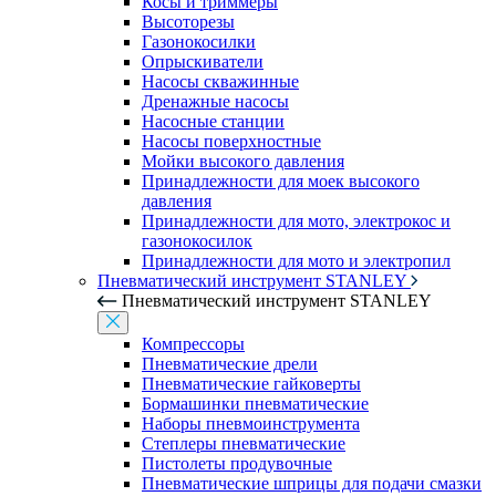
Косы и триммеры
Высоторезы
Газонокосилки
Опрыскиватели
Насосы скважинные
Дренажные насосы
Насосные станции
Насосы поверхностные
Мойки высокого давления
Принадлежности для моек высокого
давления
Принадлежности для мото, электрокос и
газонокосилок
Принадлежности для мото и электропил
Пневматический инструмент STANLEY
Пневматический инструмент STANLEY
Компрессоры
Пневматические дрели
Пневматические гайковерты
Бормашинки пневматические
Наборы пневмоинструмента
Степлеры пневматические
Пистолеты продувочные
Пневматические шприцы для подачи смазки