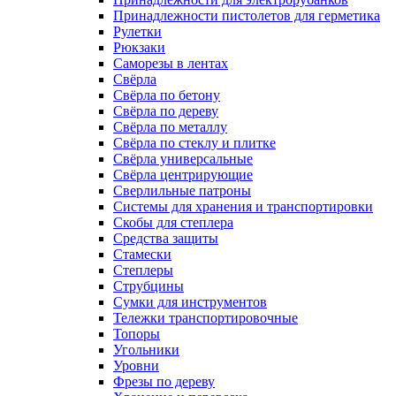
Принадлежности пистолетов для герметика
Рулетки
Рюкзаки
Саморезы в лентах
Свёрла
Свёрла по бетону
Свёрла по дереву
Свёрла по металлу
Свёрла по стеклу и плитке
Свёрла универсальные
Свёрла центрирующие
Сверлильные патроны
Системы для хранения и транспортировки
Скобы для степлера
Средства защиты
Стамески
Степлеры
Струбцины
Сумки для инструментов
Тележки транспортировочные
Топоры
Угольники
Уровни
Фрезы по дереву