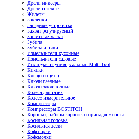
Дрели миксеры
Дрели сетевые
Жилеты
Заклепки
Зарядные устройства
Захват регулируемый
Защитные маски
Зубила
Зубила и пики
Измельчители кухонные
Измельчители садовые
Инструмент универсальный Multi-Tool
Киянки
Клещи и щипцы
Ключи гаечные
Ключи заклепочные
Колеса для тачек
Колесо измерительное
Компрессоры
Компрессоры BOSTITCH
Коронки, наборы коронок и принадлежности
Косильная головка
Косильная леска
Кофеварки
Кофемолки