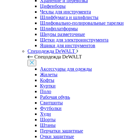
Хранение и перевозка
Цифенборы
Чехлы для инструмента
Шлифбумага и шлифлисты
Шлифовально-полировальные тарелки
Шлифплатформы
Шнуры разметочные
Щетки для электроинструмента
Ящики для инструментов
Спецодежда DeWALT
Спецодежда DeWALT
Аксессуары для одежды
Жилеты
Кофты
Куртки
Поло
Рабочая обувь
Свитшоты
Футболки
Худи
Шорты
Штаны
Перчатки защитные
Очки защитные