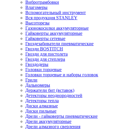
Вибротрамбовки
Влагомеры
Вспомогательный инструмент
Вся продукция STANLEY
Высоторезы
Газонокосилки аккумуляторные
Гайковерты аккумуляторные
Гайковерты сетевые
Гвоздезабиватели пневматические
Гвозди BOSTITCH
Гвозди для пистолета
Гвозди для степлера
Гвоздодеры
Головки торцевые
Головки торцевые и наборы головок
Грили
Дальномеры
Держатели бит (вставок)
Детекторы неоднородностей
Детекторы тепла
Диски алмазные
Диски пильные
Дрели - гайковерты пневматические
Дрели аккумуляторные
Дрели алмазного сверления