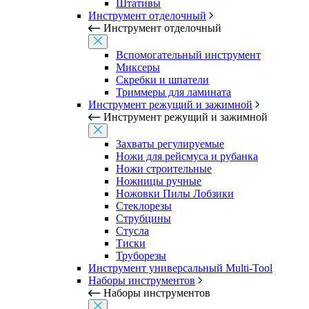
Штативы
Инструмент отделочный
Инструмент отделочный
Вспомогательный инструмент
Миксеры
Скребки и шпатели
Триммеры для ламината
Инструмент режущий и зажимной
Инструмент режущий и зажимной
Захваты регулируемые
Ножи для рейсмуса и рубанка
Ножи строительные
Ножницы ручные
Ножовки Пилы Лобзики
Стеклорезы
Струбцины
Стусла
Тиски
Труборезы
Инструмент универсальный Multi-Tool
Наборы инструментов
Наборы инструментов