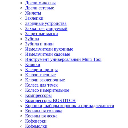
Дрели миксеры
Дрели сетевые
Жилеты
Заклепки
Зарядные устройства
Захват регулируемый
Защитные маски
Зубила
Зубила и пики
Измельчители кухонные
Измельчители садовые
Инструмент универсальный Multi-Tool
Киянки
Клещи и щипцы
Ключи гаечные
Ключи заклепочные
Колеса для тачек
Колесо измерительное
Компрессоры
Компрессоры BOSTITCH
Коронки, наборы коронок и принадлежности
Косильная головка
Косильная леска
Кофеварки
Кофемолки