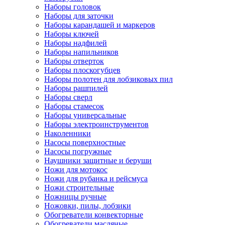
Наборы головок
Наборы для заточки
Наборы карандашей и маркеров
Наборы ключей
Наборы надфилей
Наборы напильников
Наборы отверток
Наборы плоскогубцев
Наборы полотен для лобзиковых пил
Наборы рашпилей
Наборы сверл
Наборы стамесок
Наборы универсальные
Наборы электроинструментов
Наколенники
Насосы поверхностные
Насосы погружные
Наушники защитные и беруши
Ножи для мотокос
Ножи для рубанка и рейсмуса
Ножи строительные
Ножницы ручные
Ножовки, пилы, лобзики
Обогреватели конвекторные
Обогреватели масляные