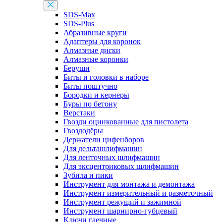
SDS-Max
SDS-Plus
Абразивные круги
Адаптеры для коронок
Алмазные диски
Алмазные коронки
Беруши
Биты и головки в наборе
Биты поштучно
Бородки и кернеры
Буры по бетону
Верстаки
Гвозди оцинкованные для пистолета
Гвоздодёры
Держатели цифенборов
Для дельташлифмашин
Для ленточных шлифмашин
Для эксцентриковых шлифмашин
Зубила и пики
Инструмент для монтажа и демонтажа
Инструмент измерительный и разметочный
Инструмент режущий и зажимной
Инструмент шарнирно-губцевый
Ключи гаечные