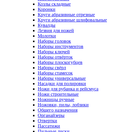
Козлы складные
Коронки
Круги абразивные отрезные
Круги абразивные шлифовальные
Кувалды
Лезвия для ножей
Молотки
Наборы головок
Наборы инструментов
Наборы ключей
Наборы отвёрток
Наборы плоскогубцев
Наборы свёрл
Наборы стамесок
Наборы универсальные
Насадки для полировки
Ножи для рубанка и рейсмуса
Ножи строительные
Ножницы ручные
Ножовки, пилы, лобзики
Общего назначения
Органайзеры
Отвертки
Пассатижи
Пильные диски