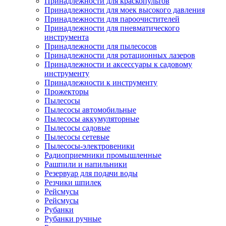
Принадлежности для краскопультов
Принадлежности для моек высокого давления
Принадлежности для пароочистителей
Принадлежности для пневматического
инструмента
Принадлежности для пылесосов
Принадлежности для ротационных лазеров
Принадлежности и аксессуары к садовому
инструменту
Принадлежности к инструменту
Прожекторы
Пылесосы
Пылесосы автомобильные
Пылесосы аккумуляторные
Пылесосы садовые
Пылесосы сетевые
Пылесосы-электровеники
Радиоприемники промышленные
Рашпили и напильники
Резервуар для подачи воды
Резчики шпилек
Рейсмусы
Рейсмусы
Рубанки
Рубанки ручные