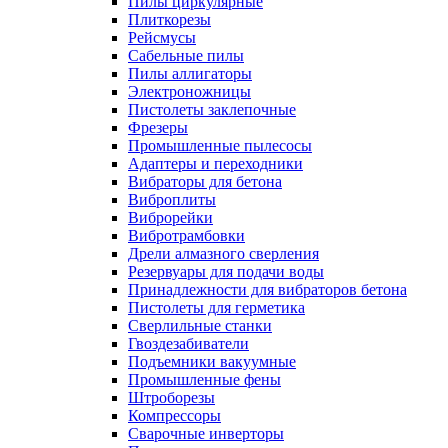
Пилы циркулярные
Плиткорезы
Рейсмусы
Сабельные пилы
Пилы аллигаторы
Электроножницы
Пистолеты заклепочные
Фрезеры
Промышленные пылесосы
Адаптеры и переходники
Вибраторы для бетона
Виброплиты
Виброрейки
Вибротрамбовки
Дрели алмазного сверления
Резервуары для подачи воды
Принадлежности для вибраторов бетона
Пистолеты для герметика
Сверлильные станки
Гвоздезабиватели
Подъемники вакуумные
Промышленные фены
Штроборезы
Компрессоры
Сварочные инверторы