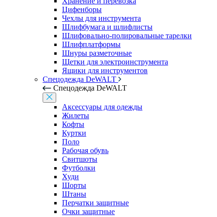
Хранение и перевозка
Цифенборы
Чехлы для инструмента
Шлифбумага и шлифлисты
Шлифовально-полировальные тарелки
Шлифплатформы
Шнуры разметочные
Щетки для электроинструмента
Ящики для инструментов
Спецодежда DeWALT
Спецодежда DeWALT
Аксессуары для одежды
Жилеты
Кофты
Куртки
Поло
Рабочая обувь
Свитшоты
Футболки
Худи
Шорты
Штаны
Перчатки защитные
Очки защитные