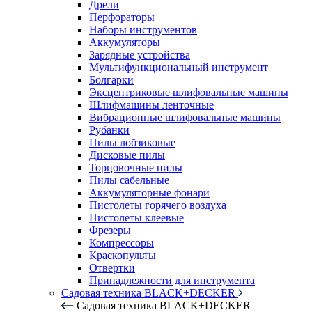
Дрели
Перфораторы
Наборы инструментов
Аккумуляторы
Зарядные устройства
Мультифункциональный инструмент
Болгарки
Эксцентриковые шлифовальные машины
Шлифмашины ленточные
Вибрационные шлифовальные машины
Рубанки
Пилы лобзиковые
Дисковые пилы
Торцовочные пилы
Пилы сабельные
Аккумуляторные фонари
Пистолеты горячего воздуха
Пистолеты клеевые
Фрезеры
Компрессоры
Краскопульты
Отвертки
Принадлежности для инструмента
Садовая техника BLACK+DECKER
Садовая техника BLACK+DECKER