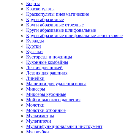
Кофты
Краскопульты
Краскопульты пневматические
Круги абразивные
Круги абразивные отрезные
Круги абразивные шлифовальные
Круги абразивные шлифовальные лепестковые
Кувалды
Куртки
Кусачки
Кусторезы и ножницы
Кухонные комбайны
Лезвия для ножей
Лезвия для рашпиля
Линейки
Машинки для удаления ворса
Миксеры
Миксеры кухонные
Мойки высокого давления
Молотки
Молотки отбойные
Мультиметры
Мультипечи
Мультифункциональный инструмент
Мясорубки