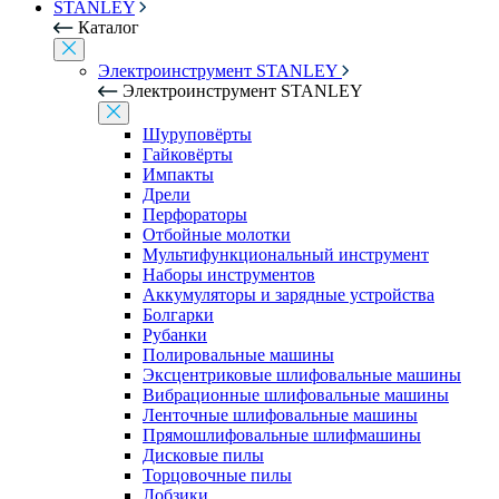
STANLEY
Каталог
Электроинструмент STANLEY
Электроинструмент STANLEY
Шуруповёрты
Гайковёрты
Импакты
Дрели
Перфораторы
Отбойные молотки
Мультифункциональный инструмент
Наборы инструментов
Аккумуляторы и зарядные устройства
Болгарки
Рубанки
Полировальные машины
Эксцентриковые шлифовальные машины
Вибрационные шлифовальные машины
Ленточные шлифовальные машины
Прямошлифовальные шлифмашины
Дисковые пилы
Торцовочные пилы
Лобзики