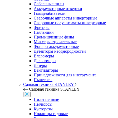
Сабельные пилы
Аккумуляторные отвертки
Гвоздезабиватели
Сварочные аппараты инверторные
Сварочные полуавтоматы инверторные
Фрезеры
Паяльники
Промышленные фены
Миксеры строительные
Фонари аккумуляторные
Детекторы неоднородностей
Влагомеры
Дальномеры
Лазеры
Вентиляторы
Принадлежности для инструмента
Пылесосы
Садовая техника STANLEY
Садовая техника STANLEY
Пилы цепные
Пылесосы
Кусторезы
Ножницы садовые