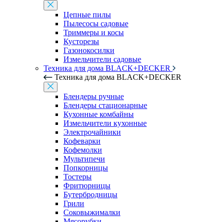
Цепные пилы
Пылесосы садовые
Триммеры и косы
Кусторезы
Газонокосилки
Измельчители садовые
Техника для дома BLACK+DECKER
Техника для дома BLACK+DECKER
Блендеры ручные
Блендеры стационарные
Кухонные комбайны
Измельчители кухонные
Электрочайники
Кофеварки
Кофемолки
Мультипечи
Попкорницы
Тостеры
Фритюрницы
Бутербродницы
Грили
Соковыжималки
Мясорубки