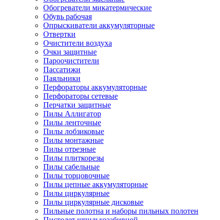
Обогреватели микатермические
Обувь рабочая
Опрыскиватели аккумуляторные
Отвертки
Очистители воздуха
Очки защитные
Пароочистители
Пассатижи
Паяльники
Перфораторы аккумуляторные
Перфораторы сетевые
Перчатки защитные
Пилы Аллигатор
Пилы ленточные
Пилы лобзиковые
Пилы монтажные
Пилы отрезные
Пилы плиткорезы
Пилы сабельные
Пилы торцовочные
Пилы цепные аккумуляторные
Пилы циркулярные
Пилы циркулярные дисковые
Пильные полотна и наборы пильных полотен
Пистолет шпилькозабивной