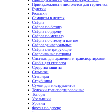
Принадлежности пистолетов для герметика
Рулетки
Рюкзаки
Саморезы в лентах
Свёрла
Свёрла по бетону
Свёрла по дереву
Свёрла по металлу
Свёрла по стеклу и плитке
Свёрла универсальные
Свёрла центрирующие
Сверлильные патроны
Системы для хранения и транспортировки
Скобы для степлера
Средства защиты
Стамески
Степлеры
Струбцины
Сумки для инструментов
Тележки транспортировочные
Топоры
Угольники
Уровни
Фрезы по дереву