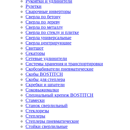
Рукоятки и удлинители
Рулетки
Сварочные инверторы
Сверла по бетону
Сверла по дереву
Сверла по металлу
Сверла по стеклу и плитке
Сверла универсальные
Сверла центрирующие
Свитшот
Секаторы
Сетевые удлинители
Системы хранения и транспортировки
Скобозабиватели пневматические
Скобы BOSTITCH
Скобы для степлера
Скребки и шпатели
Соковыжималки
Специальный крепеж BOSTITCH
Стамески
Станок сверлильный
Стеклорезы
Степлеры
Степлеры пневматические
Стойки сверлильные