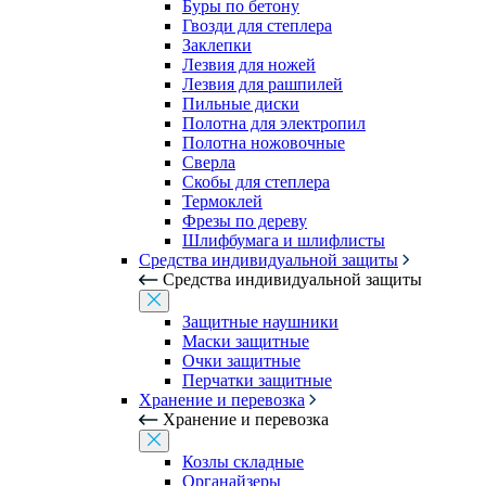
Буры по бетону
Гвозди для степлера
Заклепки
Лезвия для ножей
Лезвия для рашпилей
Пильные диски
Полотна для электропил
Полотна ножовочные
Сверла
Скобы для степлера
Термоклей
Фрезы по дереву
Шлифбумага и шлифлисты
Средства индивидуальной защиты
Средства индивидуальной защиты
Защитные наушники
Маски защитные
Очки защитные
Перчатки защитные
Хранение и перевозка
Хранение и перевозка
Козлы складные
Органайзеры