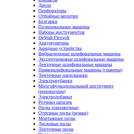
Дрели
Перфораторы
Отбойные молотки
Болгарки
Полировальные машины
Наборы инструментов
DeWalt Flexvolt
Аккумуляторы
Зарядные устройства
Вибрационные шлифовальные машины
Эксцентриковые шлифовальные машины
Ленточные шлифовальные машины
Прямошлифовальные машины (граверы)
Ленточные напильники
Электрорубанки
Многофункциональный инструмент
(реноваторы)
Электролобзики
Резчики шпилек
Пилы торцовочные
Отрезные пилы (резаки)
Монтажные пилы
Дисковые пилы
Ленточные пилы