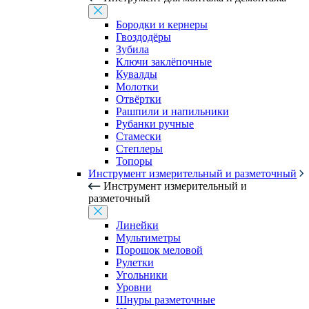
Бородки и кернеры
Гвоздодёры
Зубила
Ключи заклёпочные
Кувалды
Молотки
Отвёртки
Рашпили и напильники
Рубанки ручные
Стамески
Степлеры
Топоры
Инструмент измерительный и разметочный
Инструмент измерительный и
разметочный
Линейки
Мультиметры
Порошок меловой
Рулетки
Угольники
Уровни
Шнуры разметочные