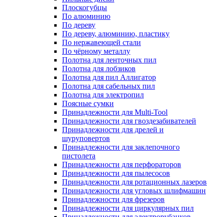
Плоскогубцы
По алюминию
По дереву
По дереву, алюминию, пластику
По нержавеющей стали
По чёрному металлу
Полотна для ленточных пил
Полотна для лобзиков
Полотна для пил Аллигатор
Полотна для сабельных пил
Полотна для электропил
Поясные сумки
Принадлежности для Multi-Tool
Принадлежности для гвоздезабивателей
Принадлежности для дрелей и
шуруповертов
Принадлежности для заклепочного
пистолета
Принадлежности для перфораторов
Принадлежности для пылесосов
Принадлежности для ротационных лазеров
Принадлежности для угловых шлифмашин
Принадлежности для фрезеров
Принадлежности для циркулярных пил
Принадлежности для электрорубанков