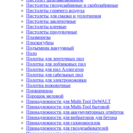
Пистолеты гвоздозабивные и скобозабивные
Пистолеты горячего воздуха
Пистолеты для смазки и уплотнения
Пистолеты заклепочные
Пистолеты клеевые
Пистолеты продувочные
Плазморезы
Плоскогубцы
Подъемник вакуумный
Поло
Полотна для ленточных пил
Полотна для лобзиковых пил
Полотна для пил Аллигатор
Полотна для сабельных пил
Полотна для электроножовки
Полотна ножовочные
Попкорницы
Порошок меловой
Принадлежности для Multi-Tool DeWALT
Принадлежности для Multi-Tool бытовой
Принадлежности для аккумуляторных отвёрток
Принадлежности для вибраторов для бетона
Принадлежности для газонокосилок
Принадлежности для гвоздезабивателей