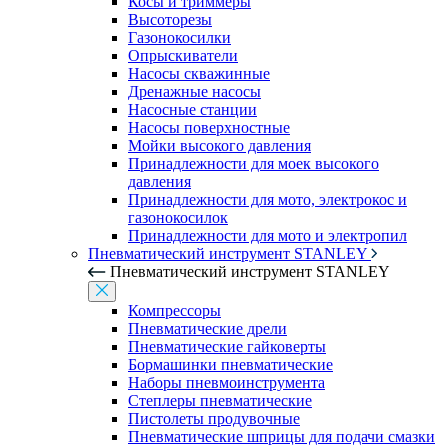
Косы и триммеры
Высоторезы
Газонокосилки
Опрыскиватели
Насосы скважинные
Дренажные насосы
Насосные станции
Насосы поверхностные
Мойки высокого давления
Принадлежности для моек высокого
давления
Принадлежности для мото, электрокос и
газонокосилок
Принадлежности для мото и электропил
Пневматический инструмент STANLEY
Пневматический инструмент STANLEY
Компрессоры
Пневматические дрели
Пневматические гайковерты
Бормашинки пневматические
Наборы пневмоинструмента
Степлеры пневматические
Пистолеты продувочные
Пневматические шприцы для подачи смазки