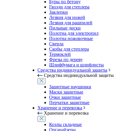
Буры по бетону
Гвозди для степлера
Заклепки
Лезвия для ножей
Лезвия для рашпилей
Пильные диски
Полотна для электропил
Полотна ножовочные
Сверла
Скобы для степлера
Термоклей
Фрезы по дереву
Шлифбумага и шлифлисты
Средства индивидуальной защиты
Средства индивидуальной защиты
Защитные наушники
Маски защитные
Очки защитные
Перчатки защитные
Хранение и перевозка
Хранение и перевозка
Козлы складные
Органайзеры