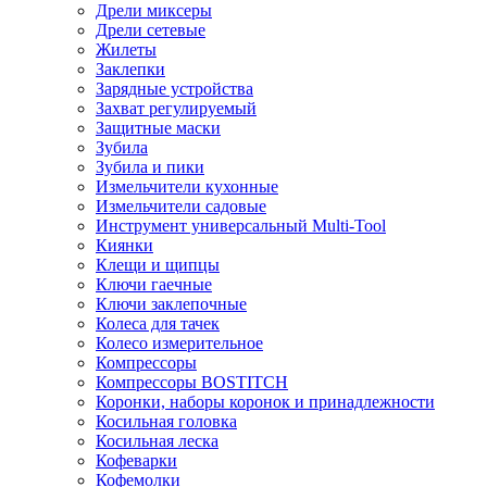
Дрели миксеры
Дрели сетевые
Жилеты
Заклепки
Зарядные устройства
Захват регулируемый
Защитные маски
Зубила
Зубила и пики
Измельчители кухонные
Измельчители садовые
Инструмент универсальный Multi-Tool
Киянки
Клещи и щипцы
Ключи гаечные
Ключи заклепочные
Колеса для тачек
Колесо измерительное
Компрессоры
Компрессоры BOSTITCH
Коронки, наборы коронок и принадлежности
Косильная головка
Косильная леска
Кофеварки
Кофемолки