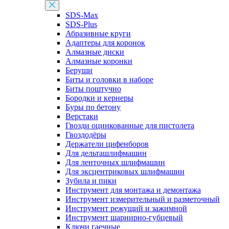
SDS-Max
SDS-Plus
Абразивные круги
Адаптеры для коронок
Алмазные диски
Алмазные коронки
Беруши
Биты и головки в наборе
Биты поштучно
Бородки и кернеры
Буры по бетону
Верстаки
Гвозди оцинкованные для пистолета
Гвоздодёры
Держатели цифенборов
Для дельташлифмашин
Для ленточных шлифмашин
Для эксцентриковых шлифмашин
Зубила и пики
Инструмент для монтажа и демонтажа
Инструмент измерительный и разметочный
Инструмент режущий и зажимной
Инструмент шарнирно-губцевый
Ключи гаечные