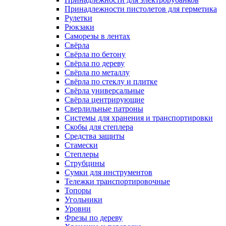
Принадлежности пистолетов для герметика
Рулетки
Рюкзаки
Саморезы в лентах
Свёрла
Свёрла по бетону
Свёрла по дереву
Свёрла по металлу
Свёрла по стеклу и плитке
Свёрла универсальные
Свёрла центрирующие
Сверлильные патроны
Системы для хранения и транспортировки
Скобы для степлера
Средства защиты
Стамески
Степлеры
Струбцины
Сумки для инструментов
Тележки транспортировочные
Топоры
Угольники
Уровни
Фрезы по дереву