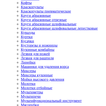
Кофты
Краскопульты
Краскопульты пневматические
Круги абразивные
Круги абразивные отрезные
Круги абразивные шлифовальные
Круги абразивные шлифовальные лепестковые
Кувалды
Куртки
Кусачки
Кусторезы и ножницы
Кухонные комбайны
Лезвия для ножей
Лезвия для рашпиля
Линейки
Машинки для удаления ворса
Миксеры
Миксеры кухонные
Мойки высокого давления
Молотки
Молотки отбойные
Мультиметры
Мультипечи
Мультифункциональный инструмент
Мясорубки