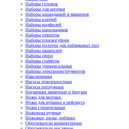
Наборы головок
Наборы для заточки
Наборы карандашей и маркеров
Наборы ключей
Наборы надфилей
Наборы напильников
Наборы отверток
Наборы плоскогубцев
Наборы полотен для лобзиковых пил
Наборы рашпилей
Наборы сверл
Наборы стамесок
Наборы универсальные
Наборы электроинструментов
Наколенники
Насосы поверхностные
Насосы погружные
Наушники защитные и беруши
Ножи для мотокос
Ножи для рубанка и рейсмуса
Ножи строительные
Ножницы ручные
Ножовки, пилы, лобзики
Обогреватели конвекторные
Обогреватели масляные