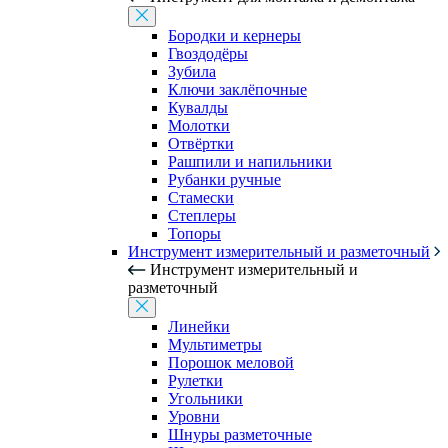
Бородки и кернеры
Гвоздодёры
Зубила
Ключи заклёпочные
Кувалды
Молотки
Отвёртки
Рашпили и напильники
Рубанки ручные
Стамески
Степлеры
Топоры
Инструмент измерительный и разметочный
Инструмент измерительный и
разметочный
Линейки
Мультиметры
Порошок меловой
Рулетки
Угольники
Уровни
Шнуры разметочные