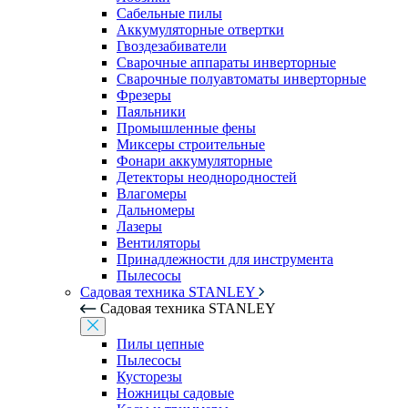
Сабельные пилы
Аккумуляторные отвертки
Гвоздезабиватели
Сварочные аппараты инверторные
Сварочные полуавтоматы инверторные
Фрезеры
Паяльники
Промышленные фены
Миксеры строительные
Фонари аккумуляторные
Детекторы неоднородностей
Влагомеры
Дальномеры
Лазеры
Вентиляторы
Принадлежности для инструмента
Пылесосы
Садовая техника STANLEY
Садовая техника STANLEY
Пилы цепные
Пылесосы
Кусторезы
Ножницы садовые