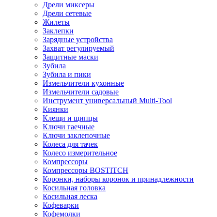
Дрели миксеры
Дрели сетевые
Жилеты
Заклепки
Зарядные устройства
Захват регулируемый
Защитные маски
Зубила
Зубила и пики
Измельчители кухонные
Измельчители садовые
Инструмент универсальный Multi-Tool
Киянки
Клещи и щипцы
Ключи гаечные
Ключи заклепочные
Колеса для тачек
Колесо измерительное
Компрессоры
Компрессоры BOSTITCH
Коронки, наборы коронок и принадлежности
Косильная головка
Косильная леска
Кофеварки
Кофемолки