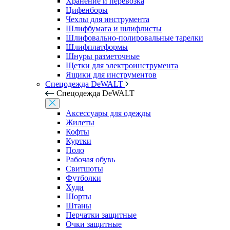
Хранение и перевозка
Цифенборы
Чехлы для инструмента
Шлифбумага и шлифлисты
Шлифовально-полировальные тарелки
Шлифплатформы
Шнуры разметочные
Щетки для электроинструмента
Ящики для инструментов
Спецодежда DeWALT
Спецодежда DeWALT
Аксессуары для одежды
Жилеты
Кофты
Куртки
Поло
Рабочая обувь
Свитшоты
Футболки
Худи
Шорты
Штаны
Перчатки защитные
Очки защитные