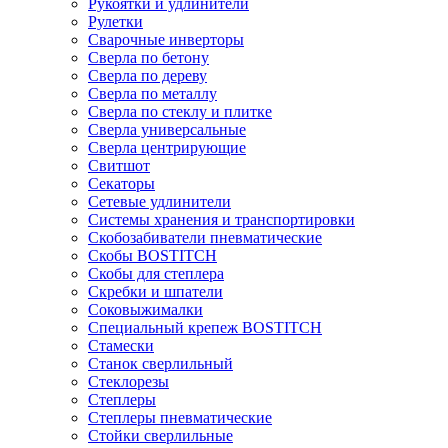
Рукоятки и удлинители
Рулетки
Сварочные инверторы
Сверла по бетону
Сверла по дереву
Сверла по металлу
Сверла по стеклу и плитке
Сверла универсальные
Сверла центрирующие
Свитшот
Секаторы
Сетевые удлинители
Системы хранения и транспортировки
Скобозабиватели пневматические
Скобы BOSTITCH
Скобы для степлера
Скребки и шпатели
Соковыжималки
Специальный крепеж BOSTITCH
Стамески
Станок сверлильный
Стеклорезы
Степлеры
Степлеры пневматические
Стойки сверлильные