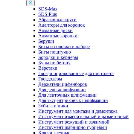
SDS-Max
SDS-Plus
Абразивные круги
Адаптеры для коронок
Алмазные диски
Алмазные коронки
Беруши
Биты и головки в наборе
Биты поштучно
Бородки и кернеры
Буры по бетону
Верстаки
Гвозди оцинкованные для пистолета
Гвоздодёры
Держатели цифенборов
Для дельташлифмашин
Для ленточных шлифмашин
Для эксцентриковых шлифмашин
Зубила и пики
Инструмент для монтажа и демонтажа
Инструмент измерительный и разметочный
Инструмент режущий и зажимной
Инструмент шарнирно-губцевый
Ключи гаечные