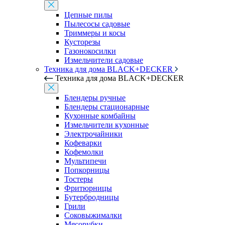
Цепные пилы
Пылесосы садовые
Триммеры и косы
Кусторезы
Газонокосилки
Измельчители садовые
Техника для дома BLACK+DECKER
Техника для дома BLACK+DECKER
Блендеры ручные
Блендеры стационарные
Кухонные комбайны
Измельчители кухонные
Электрочайники
Кофеварки
Кофемолки
Мультипечи
Попкорницы
Тостеры
Фритюрницы
Бутербродницы
Грили
Соковыжималки
Мясорубки