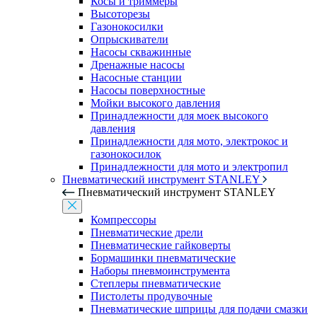
Косы и триммеры
Высоторезы
Газонокосилки
Опрыскиватели
Насосы скважинные
Дренажные насосы
Насосные станции
Насосы поверхностные
Мойки высокого давления
Принадлежности для моек высокого
давления
Принадлежности для мото, электрокос и
газонокосилок
Принадлежности для мото и электропил
Пневматический инструмент STANLEY
Пневматический инструмент STANLEY
Компрессоры
Пневматические дрели
Пневматические гайковерты
Бормашинки пневматические
Наборы пневмоинструмента
Степлеры пневматические
Пистолеты продувочные
Пневматические шприцы для подачи смазки