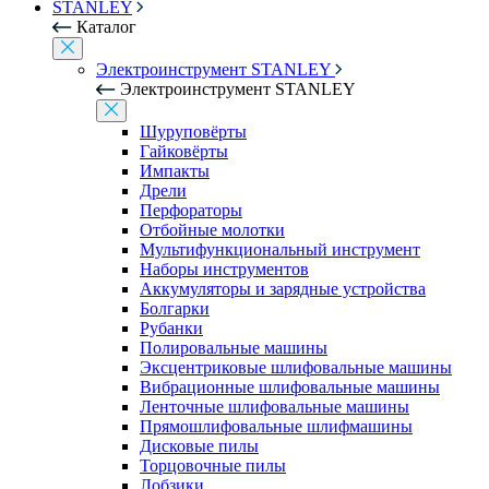
STANLEY
Каталог
Электроинструмент STANLEY
Электроинструмент STANLEY
Шуруповёрты
Гайковёрты
Импакты
Дрели
Перфораторы
Отбойные молотки
Мультифункциональный инструмент
Наборы инструментов
Аккумуляторы и зарядные устройства
Болгарки
Рубанки
Полировальные машины
Эксцентриковые шлифовальные машины
Вибрационные шлифовальные машины
Ленточные шлифовальные машины
Прямошлифовальные шлифмашины
Дисковые пилы
Торцовочные пилы
Лобзики