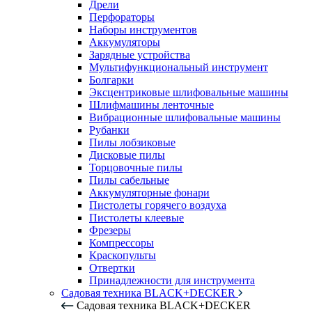
Дрели
Перфораторы
Наборы инструментов
Аккумуляторы
Зарядные устройства
Мультифункциональный инструмент
Болгарки
Эксцентриковые шлифовальные машины
Шлифмашины ленточные
Вибрационные шлифовальные машины
Рубанки
Пилы лобзиковые
Дисковые пилы
Торцовочные пилы
Пилы сабельные
Аккумуляторные фонари
Пистолеты горячего воздуха
Пистолеты клеевые
Фрезеры
Компрессоры
Краскопульты
Отвертки
Принадлежности для инструмента
Садовая техника BLACK+DECKER
Садовая техника BLACK+DECKER