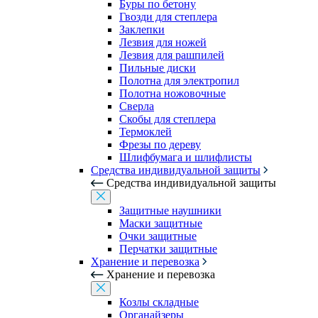
Буры по бетону
Гвозди для степлера
Заклепки
Лезвия для ножей
Лезвия для рашпилей
Пильные диски
Полотна для электропил
Полотна ножовочные
Сверла
Скобы для степлера
Термоклей
Фрезы по дереву
Шлифбумага и шлифлисты
Средства индивидуальной защиты
Средства индивидуальной защиты
Защитные наушники
Маски защитные
Очки защитные
Перчатки защитные
Хранение и перевозка
Хранение и перевозка
Козлы складные
Органайзеры