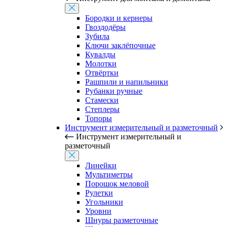
Бородки и кернеры
Гвоздодёры
Зубила
Ключи заклёпочные
Кувалды
Молотки
Отвёртки
Рашпили и напильники
Рубанки ручные
Стамески
Степлеры
Топоры
Инструмент измерительный и разметочный
Инструмент измерительный и
разметочный
Линейки
Мультиметры
Порошок меловой
Рулетки
Угольники
Уровни
Шнуры разметочные