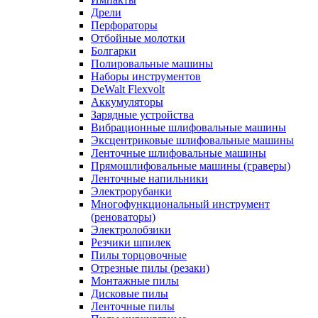
Дрели
Перфораторы
Отбойные молотки
Болгарки
Полировальные машины
Наборы инструментов
DeWalt Flexvolt
Аккумуляторы
Зарядные устройства
Вибрационные шлифовальные машины
Эксцентриковые шлифовальные машины
Ленточные шлифовальные машины
Прямошлифовальные машины (граверы)
Ленточные напильники
Электрорубанки
Многофункциональный инструмент
(реноваторы)
Электролобзики
Резчики шпилек
Пилы торцовочные
Отрезные пилы (резаки)
Монтажные пилы
Дисковые пилы
Ленточные пилы