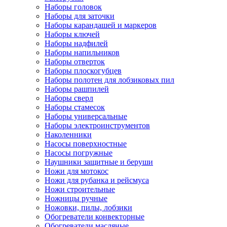
Наборы головок
Наборы для заточки
Наборы карандашей и маркеров
Наборы ключей
Наборы надфилей
Наборы напильников
Наборы отверток
Наборы плоскогубцев
Наборы полотен для лобзиковых пил
Наборы рашпилей
Наборы сверл
Наборы стамесок
Наборы универсальные
Наборы электроинструментов
Наколенники
Насосы поверхностные
Насосы погружные
Наушники защитные и беруши
Ножи для мотокос
Ножи для рубанка и рейсмуса
Ножи строительные
Ножницы ручные
Ножовки, пилы, лобзики
Обогреватели конвекторные
Обогреватели масляные