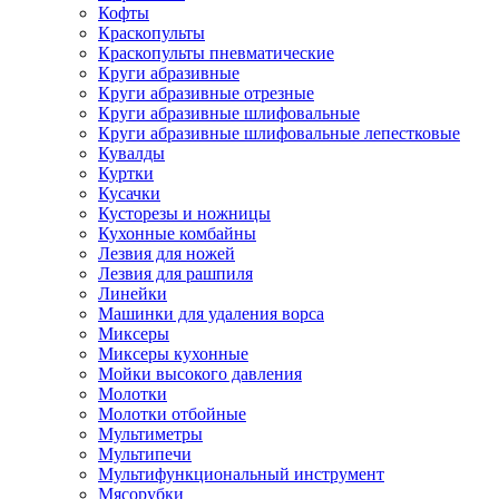
Кофты
Краскопульты
Краскопульты пневматические
Круги абразивные
Круги абразивные отрезные
Круги абразивные шлифовальные
Круги абразивные шлифовальные лепестковые
Кувалды
Куртки
Кусачки
Кусторезы и ножницы
Кухонные комбайны
Лезвия для ножей
Лезвия для рашпиля
Линейки
Машинки для удаления ворса
Миксеры
Миксеры кухонные
Мойки высокого давления
Молотки
Молотки отбойные
Мультиметры
Мультипечи
Мультифункциональный инструмент
Мясорубки