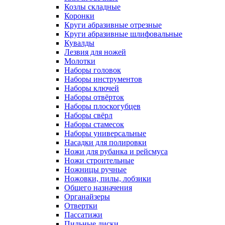
Козлы складные
Коронки
Круги абразивные отрезные
Круги абразивные шлифовальные
Кувалды
Лезвия для ножей
Молотки
Наборы головок
Наборы инструментов
Наборы ключей
Наборы отвёрток
Наборы плоскогубцев
Наборы свёрл
Наборы стамесок
Наборы универсальные
Насадки для полировки
Ножи для рубанка и рейсмуса
Ножи строительные
Ножницы ручные
Ножовки, пилы, лобзики
Общего назначения
Органайзеры
Отвертки
Пассатижи
Пильные диски