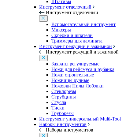
Штативы
Инструмент отделочный
Инструмент отделочный
Вспомогательный инструмент
Миксеры
Скребки и шпатели
Триммеры для ламината
Инструмент режущий и зажимной
Инструмент режущий и зажимной
Захваты регулируемые
Ножи для рейсмуса и рубанка
Ножи строительные
Ножницы ручные
Ножовки Пилы Лобзики
Стеклорезы
Струбцины
Стусла
Тиски
Труборезы
Инструмент универсальный Multi-Tool
Наборы инструментов
Наборы инструментов