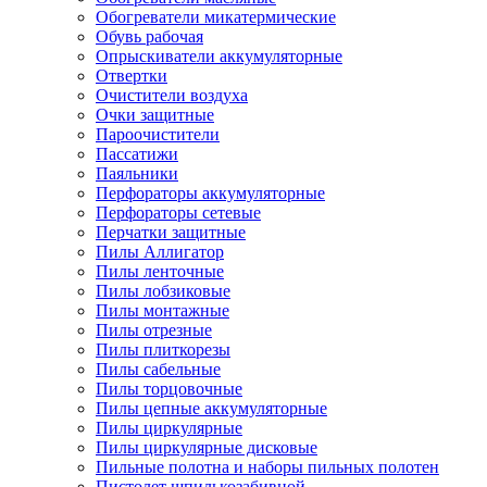
Обогреватели микатермические
Обувь рабочая
Опрыскиватели аккумуляторные
Отвертки
Очистители воздуха
Очки защитные
Пароочистители
Пассатижи
Паяльники
Перфораторы аккумуляторные
Перфораторы сетевые
Перчатки защитные
Пилы Аллигатор
Пилы ленточные
Пилы лобзиковые
Пилы монтажные
Пилы отрезные
Пилы плиткорезы
Пилы сабельные
Пилы торцовочные
Пилы цепные аккумуляторные
Пилы циркулярные
Пилы циркулярные дисковые
Пильные полотна и наборы пильных полотен
Пистолет шпилькозабивной