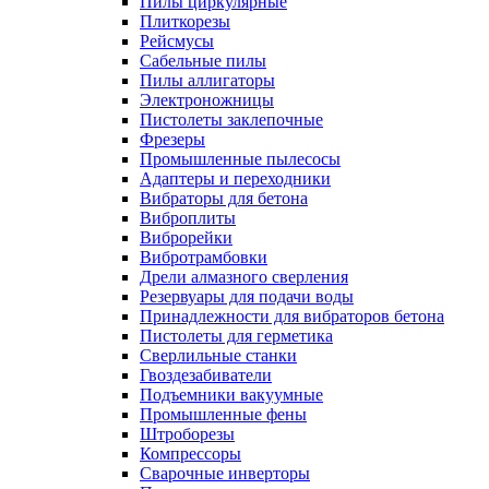
Пилы циркулярные
Плиткорезы
Рейсмусы
Сабельные пилы
Пилы аллигаторы
Электроножницы
Пистолеты заклепочные
Фрезеры
Промышленные пылесосы
Адаптеры и переходники
Вибраторы для бетона
Виброплиты
Виброрейки
Вибротрамбовки
Дрели алмазного сверления
Резервуары для подачи воды
Принадлежности для вибраторов бетона
Пистолеты для герметика
Сверлильные станки
Гвоздезабиватели
Подъемники вакуумные
Промышленные фены
Штроборезы
Компрессоры
Сварочные инверторы