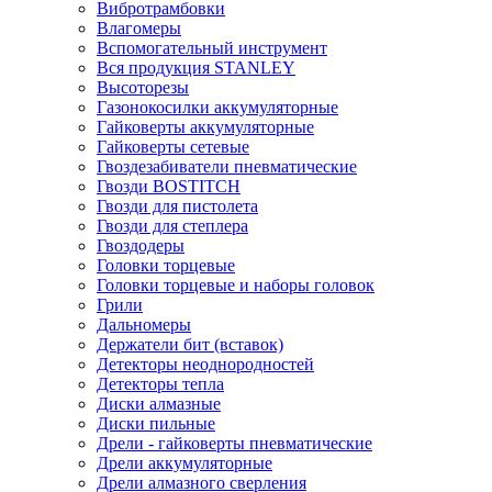
Вибротрамбовки
Влагомеры
Вспомогательный инструмент
Вся продукция STANLEY
Высоторезы
Газонокосилки аккумуляторные
Гайковерты аккумуляторные
Гайковерты сетевые
Гвоздезабиватели пневматические
Гвозди BOSTITCH
Гвозди для пистолета
Гвозди для степлера
Гвоздодеры
Головки торцевые
Головки торцевые и наборы головок
Грили
Дальномеры
Держатели бит (вставок)
Детекторы неоднородностей
Детекторы тепла
Диски алмазные
Диски пильные
Дрели - гайковерты пневматические
Дрели аккумуляторные
Дрели алмазного сверления