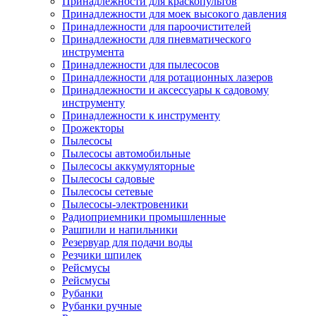
Принадлежности для краскопультов
Принадлежности для моек высокого давления
Принадлежности для пароочистителей
Принадлежности для пневматического
инструмента
Принадлежности для пылесосов
Принадлежности для ротационных лазеров
Принадлежности и аксессуары к садовому
инструменту
Принадлежности к инструменту
Прожекторы
Пылесосы
Пылесосы автомобильные
Пылесосы аккумуляторные
Пылесосы садовые
Пылесосы сетевые
Пылесосы-электровеники
Радиоприемники промышленные
Рашпили и напильники
Резервуар для подачи воды
Резчики шпилек
Рейсмусы
Рейсмусы
Рубанки
Рубанки ручные