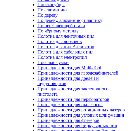
Плоскогубцы
По алюминию
По дереву
По дереву, алюминию, пластику
По нержавеющей стали
По чёрному металлу
Полотна для ленточных пил
Полотна для лобзиков
Полотна для пил Аллигатор
Полотна для сабельных пил
Полотна для электропил
Поясные сумки
Принадлежности для Multi-Tool
Принадлежности для гвоздезабивателей
Принадлежности для дрелей и
шуруповертов
Принадлежности для заклепочного
пистолета
Принадлежности для перфораторов
Принадлежности для пылесосов
Принадлежности для ротационных лазеров
Принадлежности для угловых шлифмашин
Принадлежности для фрезеров
Принадлежности для циркулярных пил
Принадлежности для электрорубанков