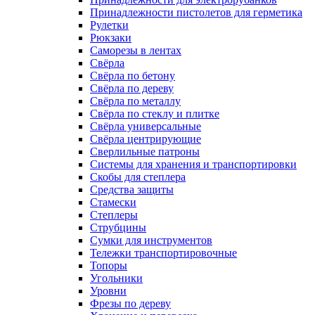
Принадлежности пистолетов для герметика
Рулетки
Рюкзаки
Саморезы в лентах
Свёрла
Свёрла по бетону
Свёрла по дереву
Свёрла по металлу
Свёрла по стеклу и плитке
Свёрла универсальные
Свёрла центрирующие
Сверлильные патроны
Системы для хранения и транспортировки
Скобы для степлера
Средства защиты
Стамески
Степлеры
Струбцины
Сумки для инструментов
Тележки транспортировочные
Топоры
Угольники
Уровни
Фрезы по дереву