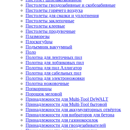
Пистолеты гвоздозабивные и скобозабивные
Пистолеты горячего воздуха
Пистолеты для смазки и уплотнения
Пистолеты заклепочные
Пистолеты клеевые
Пистолеты продувочные
Плазморезы
Плоскогубцы
Подъемник вакуумный
Поло
Полотна для ленточных пил
Полотна для лобзиковых пил
Полотна для пил Аллигатор
Полотна для сабельных пил
Полотна для электроножовки
Полотна ножовочные
Попкорницы
Порошок меловой
Принадлежности для Multi-Tool DeWALT
Принадлежности для Multi-Tool бытовой
Принадлежности для аккумуляторных отвёрток
Принадлежности для вибраторов для бетона
Принадлежности для газонокосилок
Принадлежности для гвоздезабивателей