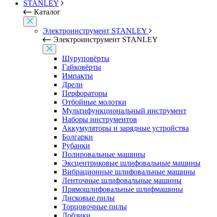
STANLEY
Каталог
Электроинструмент STANLEY
Электроинструмент STANLEY
Шуруповёрты
Гайковёрты
Импакты
Дрели
Перфораторы
Отбойные молотки
Мультифункциональный инструмент
Наборы инструментов
Аккумуляторы и зарядные устройства
Болгарки
Рубанки
Полировальные машины
Эксцентриковые шлифовальные машины
Вибрационные шлифовальные машины
Ленточные шлифовальные машины
Прямошлифовальные шлифмашины
Дисковые пилы
Торцовочные пилы
Лобзики