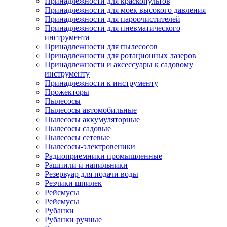
Принадлежности для краскопультов
Принадлежности для моек высокого давления
Принадлежности для пароочистителей
Принадлежности для пневматического
инструмента
Принадлежности для пылесосов
Принадлежности для ротационных лазеров
Принадлежности и аксессуары к садовому
инструменту
Принадлежности к инструменту
Прожекторы
Пылесосы
Пылесосы автомобильные
Пылесосы аккумуляторные
Пылесосы садовые
Пылесосы сетевые
Пылесосы-электровеники
Радиоприемники промышленные
Рашпили и напильники
Резервуар для подачи воды
Резчики шпилек
Рейсмусы
Рейсмусы
Рубанки
Рубанки ручные