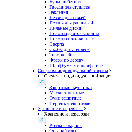
Буры по бетону
Гвозди для степлера
Заклепки
Лезвия для ножей
Лезвия для рашпилей
Пильные диски
Полотна для электропил
Полотна ножовочные
Сверла
Скобы для степлера
Термоклей
Фрезы по дереву
Шлифбумага и шлифлисты
Средства индивидуальной защиты
Средства индивидуальной защиты
Защитные наушники
Маски защитные
Очки защитные
Перчатки защитные
Хранение и перевозка
Хранение и перевозка
Козлы складные
Органайзеры