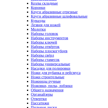
Козлы складные
Коронки
Круги абразивные отрезные
Круги абразивные шлифовальные
Кувалды
Лезвия для ножей
Молотки
Наборы головок
Наборы инструментов
Наборы ключей
Наборы отвёрток
Наборы плоскогубцев
Наборы свёрл
Наборы стамесок
Наборы универсальные
Насадки для полировки
Ножи для рубанка и рейсмуса
Ножи строительные
Ножницы ручные
Ножовки, пилы, лобзики
Общего назначения
Органайзеры
Отвертки
Пассатижи
Пильные диски