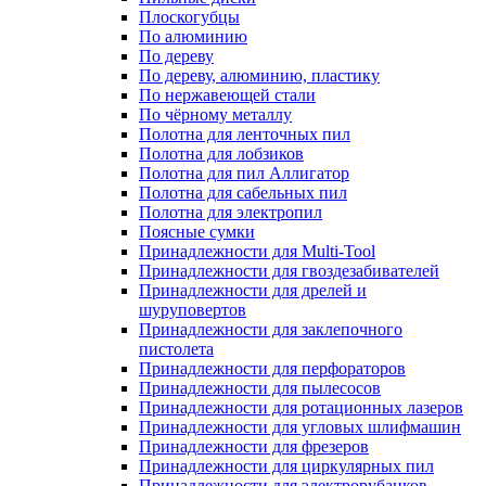
Плоскогубцы
По алюминию
По дереву
По дереву, алюминию, пластику
По нержавеющей стали
По чёрному металлу
Полотна для ленточных пил
Полотна для лобзиков
Полотна для пил Аллигатор
Полотна для сабельных пил
Полотна для электропил
Поясные сумки
Принадлежности для Multi-Tool
Принадлежности для гвоздезабивателей
Принадлежности для дрелей и
шуруповертов
Принадлежности для заклепочного
пистолета
Принадлежности для перфораторов
Принадлежности для пылесосов
Принадлежности для ротационных лазеров
Принадлежности для угловых шлифмашин
Принадлежности для фрезеров
Принадлежности для циркулярных пил
Принадлежности для электрорубанков