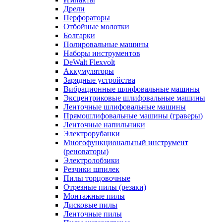
Дрели
Перфораторы
Отбойные молотки
Болгарки
Полировальные машины
Наборы инструментов
DeWalt Flexvolt
Аккумуляторы
Зарядные устройства
Вибрационные шлифовальные машины
Эксцентриковые шлифовальные машины
Ленточные шлифовальные машины
Прямошлифовальные машины (граверы)
Ленточные напильники
Электрорубанки
Многофункциональный инструмент
(реноваторы)
Электролобзики
Резчики шпилек
Пилы торцовочные
Отрезные пилы (резаки)
Монтажные пилы
Дисковые пилы
Ленточные пилы