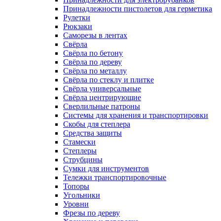
Принадлежности пистолетов для герметика
Рулетки
Рюкзаки
Саморезы в лентах
Свёрла
Свёрла по бетону
Свёрла по дереву
Свёрла по металлу
Свёрла по стеклу и плитке
Свёрла универсальные
Свёрла центрирующие
Сверлильные патроны
Системы для хранения и транспортировки
Скобы для степлера
Средства защиты
Стамески
Степлеры
Струбцины
Сумки для инструментов
Тележки транспортировочные
Топоры
Угольники
Уровни
Фрезы по дереву