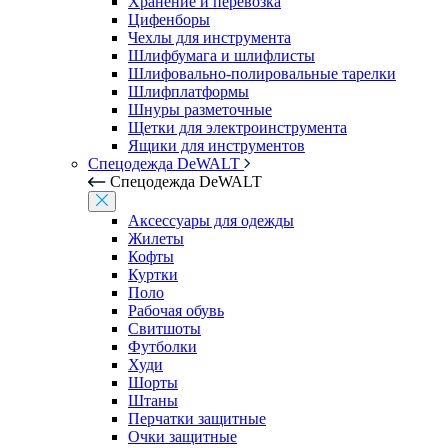
Хранение и перевозка
Цифенборы
Чехлы для инструмента
Шлифбумага и шлифлисты
Шлифовально-полировальные тарелки
Шлифплатформы
Шнуры разметочные
Щетки для электроинструмента
Ящики для инструментов
Спецодежда DeWALT
Спецодежда DeWALT
Аксессуары для одежды
Жилеты
Кофты
Куртки
Поло
Рабочая обувь
Свитшоты
Футболки
Худи
Шорты
Штаны
Перчатки защитные
Очки защитные