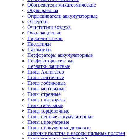
Обогреватели микатермические
Обувь рабочая
Опрыскиватели аккумуляторные
Отвертки
Очистители воздуха
Очки защитные
Пароочистители
Пассатижи
Паяльники
Перфораторы аккумуляторные
Перфораторы сетевые
Перчатки защитные
Пилы Аллигатор
Пилы ленточные
Пилы лобзиковые
Пилы монтажные
Пилы отрезные
Пилы плиткорезы
Пилы сабельные
Пилы торцовочные
Пилы цепные аккумуляторные
Пилы циркулярные
Пилы циркулярные дисковые
Пильные полотна и наборы пильных полотен
Пистолет шпилькозабивной