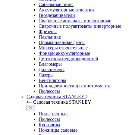
Сабельные пилы
Аккумуляторные отвертки
Гвоздезабиватели
Сварочные аппараты инверторные
Сварочные полуавтоматы инверторные
Фрезеры
Паяльники
Промышленные фены
Миксеры строительные
Фонари аккумуляторные
Детекторы неоднородностей
Влагомеры
Дальномеры
Лазеры
Вентиляторы
Принадлежности для инструмента
Пылесосы
Садовая техника STANLEY
Садовая техника STANLEY
Пилы цепные
Пылесосы
Кусторезы
Ножницы садовые