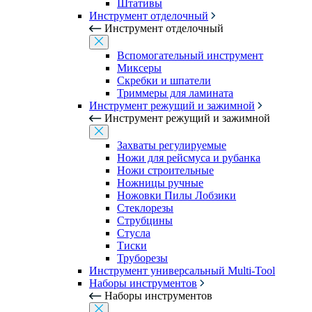
Штативы
Инструмент отделочный
Инструмент отделочный
Вспомогательный инструмент
Миксеры
Скребки и шпатели
Триммеры для ламината
Инструмент режущий и зажимной
Инструмент режущий и зажимной
Захваты регулируемые
Ножи для рейсмуса и рубанка
Ножи строительные
Ножницы ручные
Ножовки Пилы Лобзики
Стеклорезы
Струбцины
Стусла
Тиски
Труборезы
Инструмент универсальный Multi-Tool
Наборы инструментов
Наборы инструментов