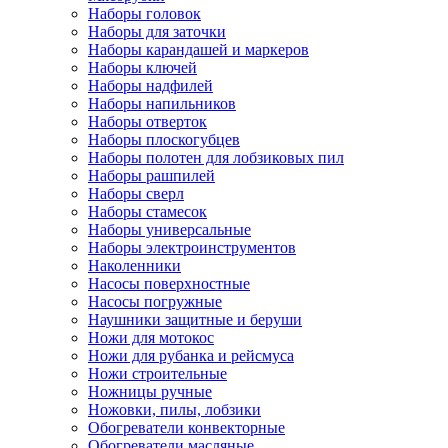
Наборы головок
Наборы для заточки
Наборы карандашей и маркеров
Наборы ключей
Наборы надфилей
Наборы напильников
Наборы отверток
Наборы плоскогубцев
Наборы полотен для лобзиковых пил
Наборы рашпилей
Наборы сверл
Наборы стамесок
Наборы универсальные
Наборы электроинструментов
Наколенники
Насосы поверхностные
Насосы погружные
Наушники защитные и беруши
Ножи для мотокос
Ножи для рубанка и рейсмуса
Ножи строительные
Ножницы ручные
Ножовки, пилы, лобзики
Обогреватели конвекторные
Обогреватели масляные