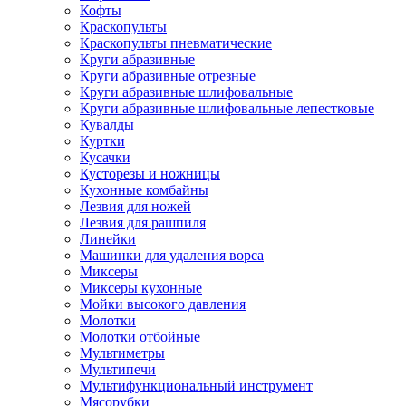
Кофты
Краскопульты
Краскопульты пневматические
Круги абразивные
Круги абразивные отрезные
Круги абразивные шлифовальные
Круги абразивные шлифовальные лепестковые
Кувалды
Куртки
Кусачки
Кусторезы и ножницы
Кухонные комбайны
Лезвия для ножей
Лезвия для рашпиля
Линейки
Машинки для удаления ворса
Миксеры
Миксеры кухонные
Мойки высокого давления
Молотки
Молотки отбойные
Мультиметры
Мультипечи
Мультифункциональный инструмент
Мясорубки