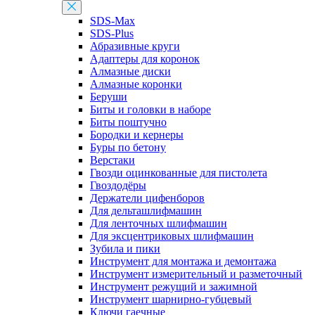
SDS-Max
SDS-Plus
Абразивные круги
Адаптеры для коронок
Алмазные диски
Алмазные коронки
Беруши
Биты и головки в наборе
Биты поштучно
Бородки и кернеры
Буры по бетону
Верстаки
Гвозди оцинкованные для пистолета
Гвоздодёры
Держатели цифенборов
Для дельташлифмашин
Для ленточных шлифмашин
Для эксцентриковых шлифмашин
Зубила и пики
Инструмент для монтажа и демонтажа
Инструмент измерительный и разметочный
Инструмент режущий и зажимной
Инструмент шарнирно-губцевый
Ключи гаечные