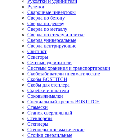
Рукоятки и удлинители
Рулетки
Сварочные инверторы
Сверла по бетону
Сверла по дереву
Сверла по металлу
Сверла по стеклу и плитке
Сверла универсальные
Сверла центрирующие
Свитшот
Секаторы
Сетевые удлинители
Системы хранения и транспортировки
Скобозабиватели пневматические
Скобы BOSTITCH
Скобы для степлера
Скребки и шпатели
Соковыжималки
Специальный крепеж BOSTITCH
Стамески
Станок сверлильный
Стеклорезы
Степлеры
Степлеры пневматические
Стойки сверлильные