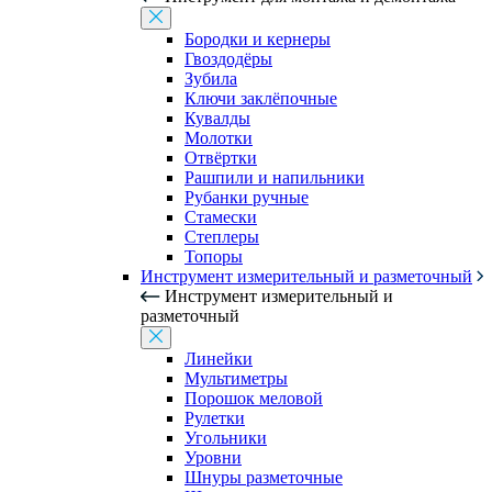
Бородки и кернеры
Гвоздодёры
Зубила
Ключи заклёпочные
Кувалды
Молотки
Отвёртки
Рашпили и напильники
Рубанки ручные
Стамески
Степлеры
Топоры
Инструмент измерительный и разметочный
Инструмент измерительный и
разметочный
Линейки
Мультиметры
Порошок меловой
Рулетки
Угольники
Уровни
Шнуры разметочные