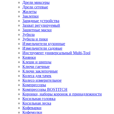
Дрели миксеры
Дрели сетевые
Жилеты
Заклепки
Зарядные устройства
Захват регулируемый
Защитные маски
Зубила
Зубила и пики
Измельчители кухонные
Измельчители садовые
Инструмент универсальный Multi-Tool
Киянки
Клещи и щипцы
Ключи гаечные
Ключи заклепочные
Колеса для тачек
Колесо измерительное
Компрессоры
Компрессоры BOSTITCH
Коронки, наборы коронок и принадлежности
Косильная головка
Косильная леска
Кофеварки
Кофемолки