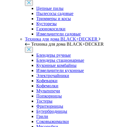
Цепные пилы
Пылесосы садовые
Триммеры и косы
Кусторезы
Газонокосилки
Измельчители садовые
Техника для дома BLACK+DECKER
Техника для дома BLACK+DECKER
Блендеры ручные
Блендеры стационарные
Кухонные комбайны
Измельчители кухонные
Электрочайники
Кофеварки
Кофемолки
Мультипечи
Попкорницы
Тостеры
Фритюрницы
Бутербродницы
Грили
Соковыжималки
Мясорубки