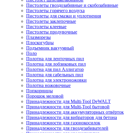
Пистолеты гвоздозабивные и скобозабивные
Пистолеты горячего воздуха
Пистолеты для смазки и уплотнения
Пистолеты заклепочные
Пистолеты клеевые
Пистолеты продувочные
Плазморезы
Плоскогубцы
Подъемник вакуумный
Поло
Полотна для ленточных пил
Полотна для лобзиковых пил
Полотна для пил Аллигатор
Полотна для сабельных пил
Полотна для электроножовки
Полотна ножовочные
Попкорницы
Порошок меловой
Принадлежности для Multi-Tool DeWALT
Принадлежности для Multi-Tool бытовой
Принадлежности для аккумуляторных отвёрток
Принадлежности для вибраторов для бетона
Принадлежности для газонокосилок
Принадлежности для гвоздезабивателей