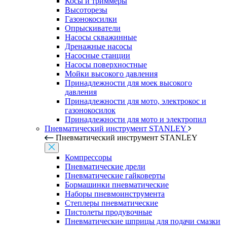
Косы и триммеры
Высоторезы
Газонокосилки
Опрыскиватели
Насосы скважинные
Дренажные насосы
Насосные станции
Насосы поверхностные
Мойки высокого давления
Принадлежности для моек высокого
давления
Принадлежности для мото, электрокос и
газонокосилок
Принадлежности для мото и электропил
Пневматический инструмент STANLEY
Пневматический инструмент STANLEY
Компрессоры
Пневматические дрели
Пневматические гайковерты
Бормашинки пневматические
Наборы пневмоинструмента
Степлеры пневматические
Пистолеты продувочные
Пневматические шприцы для подачи смазки