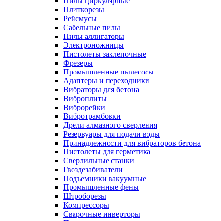
Пилы циркулярные
Плиткорезы
Рейсмусы
Сабельные пилы
Пилы аллигаторы
Электроножницы
Пистолеты заклепочные
Фрезеры
Промышленные пылесосы
Адаптеры и переходники
Вибраторы для бетона
Виброплиты
Виброрейки
Вибротрамбовки
Дрели алмазного сверления
Резервуары для подачи воды
Принадлежности для вибраторов бетона
Пистолеты для герметика
Сверлильные станки
Гвоздезабиватели
Подъемники вакуумные
Промышленные фены
Штроборезы
Компрессоры
Сварочные инверторы