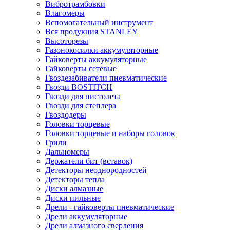
Вибротрамбовки
Влагомеры
Вспомогательный инструмент
Вся продукция STANLEY
Высоторезы
Газонокосилки аккумуляторные
Гайковерты аккумуляторные
Гайковерты сетевые
Гвоздезабиватели пневматические
Гвозди BOSTITCH
Гвозди для пистолета
Гвозди для степлера
Гвоздодеры
Головки торцевые
Головки торцевые и наборы головок
Грили
Дальномеры
Держатели бит (вставок)
Детекторы неоднородностей
Детекторы тепла
Диски алмазные
Диски пильные
Дрели - гайковерты пневматические
Дрели аккумуляторные
Дрели алмазного сверления