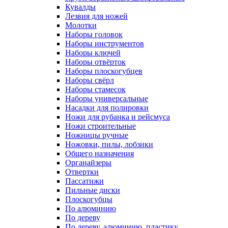
Кувалды
Лезвия для ножей
Молотки
Наборы головок
Наборы инструментов
Наборы ключей
Наборы отвёрток
Наборы плоскогубцев
Наборы свёрл
Наборы стамесок
Наборы универсальные
Насадки для полировки
Ножи для рубанка и рейсмуса
Ножи строительные
Ножницы ручные
Ножовки, пилы, лобзики
Общего назначения
Органайзеры
Отвертки
Пассатижи
Пильные диски
Плоскогубцы
По алюминию
По дереву
По дереву, алюминию, пластику