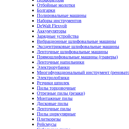
Отбойные молотки
Болгарки
Полировальные машины
Наборы инструментов
DeWalt Flexvolt
Аккумуляторы
Зарядные устройства
Вибрационные шлифовальные машины
Эксцентриковые шлифовальные машины
Ленточные шлифовальные машины
Прямошлифовальные машины (граверы)
Ленточные напильники
Электрорубанки
Многофункциональный инструмент (реноват
Электролобзики
Резчики шпилек
Пилы торцовочные
Отрезные пилы (резаки)
Монтажные пилы
Дисковые пилы
Ленточные пилы
Пилы циркулярные
Плиткорезы
Рейсмусы