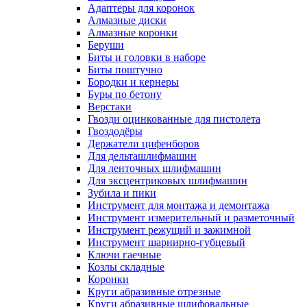
Адаптеры для коронок
Алмазные диски
Алмазные коронки
Беруши
Биты и головки в наборе
Биты поштучно
Бородки и кернеры
Буры по бетону
Верстаки
Гвозди оцинкованные для пистолета
Гвоздодёры
Держатели цифенборов
Для дельташлифмашин
Для ленточных шлифмашин
Для эксцентриковых шлифмашин
Зубила и пики
Инструмент для монтажа и демонтажа
Инструмент измерительный и разметочный
Инструмент режущий и зажимной
Инструмент шарнирно-губцевый
Ключи гаечные
Козлы складные
Коронки
Круги абразивные отрезные
Круги абразивные шлифовальные