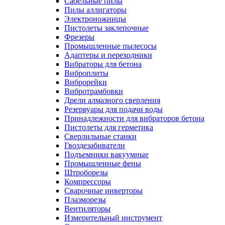
Сабельные пилы
Пилы аллигаторы
Электроножницы
Пистолеты заклепочные
Фрезеры
Промышленные пылесосы
Адаптеры и переходники
Вибраторы для бетона
Виброплиты
Виброрейки
Вибротрамбовки
Дрели алмазного сверления
Резервуары для подачи воды
Принадлежности для вибраторов бетона
Пистолеты для герметика
Сверлильные станки
Гвоздезабиватели
Подъемники вакуумные
Промышленные фены
Штроборезы
Компрессоры
Сварочные инверторы
Плазморезы
Вентиляторы
Измерительный инструмент