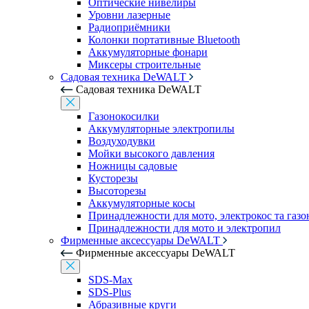
Оптические нивелиры
Уровни лазерные
Радиоприёмники
Колонки портативные Bluetooth
Аккумуляторные фонари
Миксеры строительные
Садовая техника DeWALT
Садовая техника DeWALT
Газонокосилки
Аккумуляторные электропилы
Воздуходувки
Мойки высокого давления
Ножницы садовые
Кусторезы
Высоторезы
Аккумуляторные косы
Принадлежности для мото, электрокос та газ
Принадлежности для мото и электропил
Фирменные аксессуары DeWALT
Фирменные аксессуары DeWALT
SDS-Max
SDS-Plus
Абразивные круги