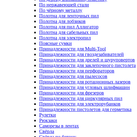
По нержавеющей стали
По чёрному металлу
Полотна для ленточных пил
Полотна для лобзиков
Полотна для пил Аллигатор
Полотна для сабельных пил
Полотна для электропил
Поясные сумки
Принадлежности для Multi-Tool
Принадлежности для гвоздезабивателей
Принадлежности для дрелей и шуруповертов
Принадлежности для заклепочного пистолета
Принадлежности для перфораторов
Принадлежности для пылесосов
Принадлежности для ротационных лазеров
Принадлежности для угловых шлифмашин
Принадлежности для фрезеров
Принадлежности для циркулярных пил
Принадлежности для электрорубанков
Принадлежности пистолетов для герметика
Рулетки
Рюкзаки
Саморезы в лентах
Свёрла
Свёрла по бетону