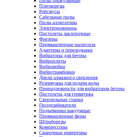
Пилы циркулярные
Плиткорезы
Рейсмусы
Сабельные пилы
Пилы аллигаторы
Электроножницы
Пистолеты заклепочные
Фрезеры
Промышленные пылесосы
Адаптеры и переходники
Вибраторы для бетона
Виброплиты
Виброрейки
Вибротрамбовки
Дрели алмазного сверления
Резервуары для подачи воды
Принадлежности для вибраторов бетона
Пистолеты для герметика
Сверлильные станки
Гвоздезабиватели
Подъемники вакуумные
Промышленные фены
Штроборезы
Компрессоры
Сварочные инверторы