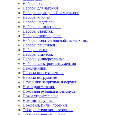
Наборы головок
Наборы для заточки
Наборы карандашей и маркеров
Наборы ключей
Наборы надфилей
Наборы напильников
Наборы отверток
Наборы плоскогубцев
Наборы полотен для лобзиковых пил
Наборы рашпилей
Наборы сверл
Наборы стамесок
Наборы универсальные
Наборы электроинструментов
Наколенники
Насосы поверхностные
Насосы погружные
Наушники защитные и беруши
Ножи для мотокос
Ножи для рубанка и рейсмуса
Ножи строительные
Ножницы ручные
Ножовки, пилы, лобзики
Обогреватели конвекторные
Обогреватели масляные