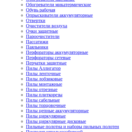
Обогреватели микатермические
Обувь рабочая
Опрыскиватели аккумуляторные
Отвертки
Очистители воздуха
Очки защитные
Пароочистители
Пассатижи
Паяльники
Перфораторы аккумуляторные
Перфораторы сетевые
Перчатки защитные
Пилы Аллигатор
Пилы ленточные
Пилы лобзиковые
Пилы монтажные
Пилы отрезные
Пилы плиткорезы
Пилы сабельные
Пилы торцовочные
Пилы цепные аккумуляторные
Пилы циркулярные
Пилы циркулярные дисковые
Пильные полотна и наборы пильных полотен
Пистолет шпилькозабивной