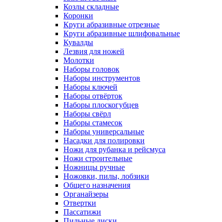
Козлы складные
Коронки
Круги абразивные отрезные
Круги абразивные шлифовальные
Кувалды
Лезвия для ножей
Молотки
Наборы головок
Наборы инструментов
Наборы ключей
Наборы отвёрток
Наборы плоскогубцев
Наборы свёрл
Наборы стамесок
Наборы универсальные
Насадки для полировки
Ножи для рубанка и рейсмуса
Ножи строительные
Ножницы ручные
Ножовки, пилы, лобзики
Общего назначения
Органайзеры
Отвертки
Пассатижи
Пильные диски