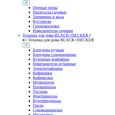
Цепные пилы
Пылесосы садовые
Триммеры и косы
Кусторезы
Газонокосилки
Измельчители садовые
Техника для дома BLACK+DECKER
Техника для дома BLACK+DECKER
Блендеры ручные
Блендеры стационарные
Кухонные комбайны
Измельчители кухонные
Электрочайники
Кофеварки
Кофемолки
Мультипечи
Попкорницы
Тостеры
Фритюрницы
Бутербродницы
Грили
Соковыжималки
Мясорубки