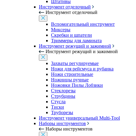
Штативы
Инструмент отделочный
Инструмент отделочный
Вспомогательный инструмент
Миксеры
Скребки и шпатели
Триммеры для ламината
Инструмент режущий и зажимной
Инструмент режущий и зажимной
Захваты регулируемые
Ножи для рейсмуса и рубанка
Ножи строительные
Ножницы ручные
Ножовки Пилы Лобзики
Стеклорезы
Струбцины
Стусла
Тиски
Труборезы
Инструмент универсальный Multi-Tool
Наборы инструментов
Наборы инструментов