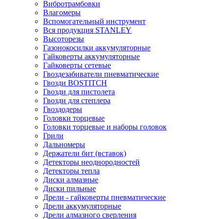
Вибротрамбовки
Влагомеры
Вспомогательный инструмент
Вся продукция STANLEY
Высоторезы
Газонокосилки аккумуляторные
Гайковерты аккумуляторные
Гайковерты сетевые
Гвоздезабиватели пневматические
Гвозди BOSTITCH
Гвозди для пистолета
Гвозди для степлера
Гвоздодеры
Головки торцевые
Головки торцевые и наборы головок
Грили
Дальномеры
Держатели бит (вставок)
Детекторы неоднородностей
Детекторы тепла
Диски алмазные
Диски пильные
Дрели - гайковерты пневматические
Дрели аккумуляторные
Дрели алмазного сверления