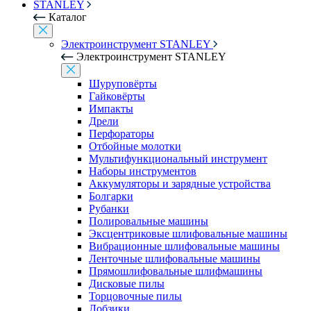
STANLEY
Каталог
Электроинструмент STANLEY
Электроинструмент STANLEY
Шуруповёрты
Гайковёрты
Импакты
Дрели
Перфораторы
Отбойные молотки
Мультифункциональный инструмент
Наборы инструментов
Аккумуляторы и зарядные устройства
Болгарки
Рубанки
Полировальные машины
Эксцентриковые шлифовальные машины
Вибрационные шлифовальные машины
Ленточные шлифовальные машины
Прямошлифовальные шлифмашины
Дисковые пилы
Торцовочные пилы
Лобзики