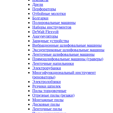
Дрели
Перфораторы
Отбойные молотки
Болгарки
Полировальные машины
Наборы инструментов
DeWalt Flexvolt
Аккумуляторы
Зарядные устройства
Вибрационные шлифовальные машины
Эксцентриковые шлифовальные машины
Ленточные шлифовальные машины
Прямошлифовальные машины (граверы)
Ленточные напильники
Электрорубанки
Многофункциональный инструмент
(реноваторы)
Электролобзики
Резчики шпилек
Пилы торцовочные
Отрезные пилы (резаки)
Монтажные пилы
Дисковые пилы
Ленточные пилы