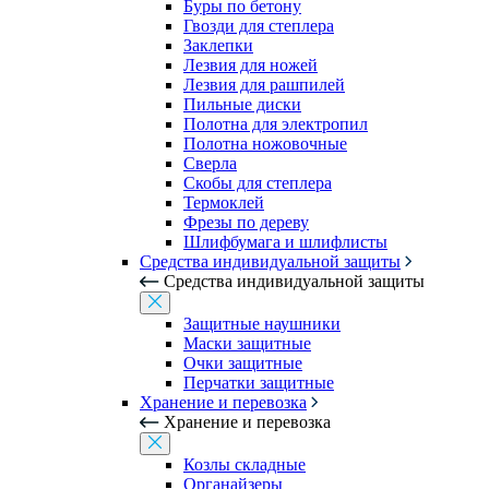
Буры по бетону
Гвозди для степлера
Заклепки
Лезвия для ножей
Лезвия для рашпилей
Пильные диски
Полотна для электропил
Полотна ножовочные
Сверла
Скобы для степлера
Термоклей
Фрезы по дереву
Шлифбумага и шлифлисты
Средства индивидуальной защиты
Средства индивидуальной защиты
Защитные наушники
Маски защитные
Очки защитные
Перчатки защитные
Хранение и перевозка
Хранение и перевозка
Козлы складные
Органайзеры