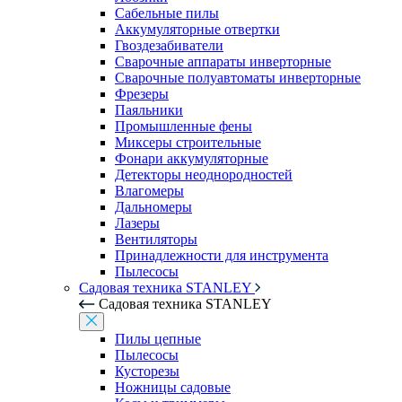
Сабельные пилы
Аккумуляторные отвертки
Гвоздезабиватели
Сварочные аппараты инверторные
Сварочные полуавтоматы инверторные
Фрезеры
Паяльники
Промышленные фены
Миксеры строительные
Фонари аккумуляторные
Детекторы неоднородностей
Влагомеры
Дальномеры
Лазеры
Вентиляторы
Принадлежности для инструмента
Пылесосы
Садовая техника STANLEY
Садовая техника STANLEY
Пилы цепные
Пылесосы
Кусторезы
Ножницы садовые