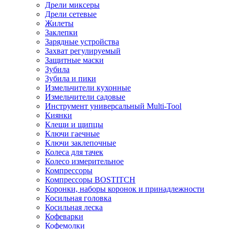
Дрели миксеры
Дрели сетевые
Жилеты
Заклепки
Зарядные устройства
Захват регулируемый
Защитные маски
Зубила
Зубила и пики
Измельчители кухонные
Измельчители садовые
Инструмент универсальный Multi-Tool
Киянки
Клещи и щипцы
Ключи гаечные
Ключи заклепочные
Колеса для тачек
Колесо измерительное
Компрессоры
Компрессоры BOSTITCH
Коронки, наборы коронок и принадлежности
Косильная головка
Косильная леска
Кофеварки
Кофемолки