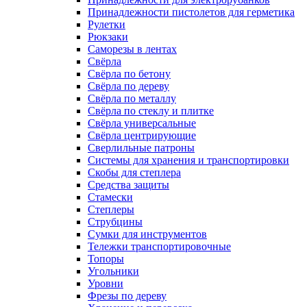
Принадлежности пистолетов для герметика
Рулетки
Рюкзаки
Саморезы в лентах
Свёрла
Свёрла по бетону
Свёрла по дереву
Свёрла по металлу
Свёрла по стеклу и плитке
Свёрла универсальные
Свёрла центрирующие
Сверлильные патроны
Системы для хранения и транспортировки
Скобы для степлера
Средства защиты
Стамески
Степлеры
Струбцины
Сумки для инструментов
Тележки транспортировочные
Топоры
Угольники
Уровни
Фрезы по дереву