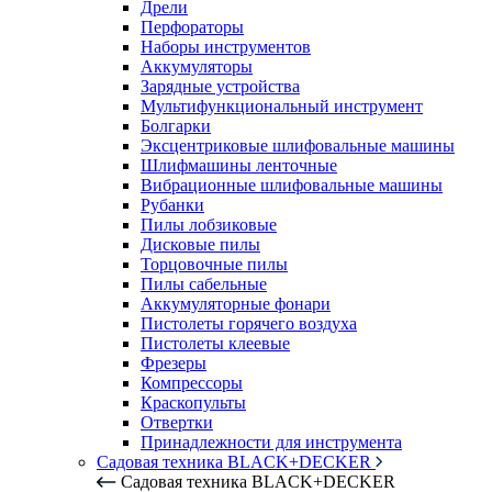
Дрели
Перфораторы
Наборы инструментов
Аккумуляторы
Зарядные устройства
Мультифункциональный инструмент
Болгарки
Эксцентриковые шлифовальные машины
Шлифмашины ленточные
Вибрационные шлифовальные машины
Рубанки
Пилы лобзиковые
Дисковые пилы
Торцовочные пилы
Пилы сабельные
Аккумуляторные фонари
Пистолеты горячего воздуха
Пистолеты клеевые
Фрезеры
Компрессоры
Краскопульты
Отвертки
Принадлежности для инструмента
Садовая техника BLACK+DECKER
Садовая техника BLACK+DECKER