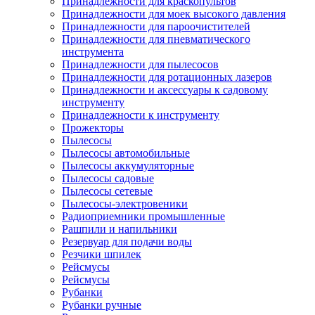
Принадлежности для краскопультов
Принадлежности для моек высокого давления
Принадлежности для пароочистителей
Принадлежности для пневматического
инструмента
Принадлежности для пылесосов
Принадлежности для ротационных лазеров
Принадлежности и аксессуары к садовому
инструменту
Принадлежности к инструменту
Прожекторы
Пылесосы
Пылесосы автомобильные
Пылесосы аккумуляторные
Пылесосы садовые
Пылесосы сетевые
Пылесосы-электровеники
Радиоприемники промышленные
Рашпили и напильники
Резервуар для подачи воды
Резчики шпилек
Рейсмусы
Рейсмусы
Рубанки
Рубанки ручные