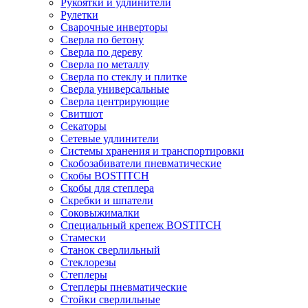
Рукоятки и удлинители
Рулетки
Сварочные инверторы
Сверла по бетону
Сверла по дереву
Сверла по металлу
Сверла по стеклу и плитке
Сверла универсальные
Сверла центрирующие
Свитшот
Секаторы
Сетевые удлинители
Системы хранения и транспортировки
Скобозабиватели пневматические
Скобы BOSTITCH
Скобы для степлера
Скребки и шпатели
Соковыжималки
Специальный крепеж BOSTITCH
Стамески
Станок сверлильный
Стеклорезы
Степлеры
Степлеры пневматические
Стойки сверлильные