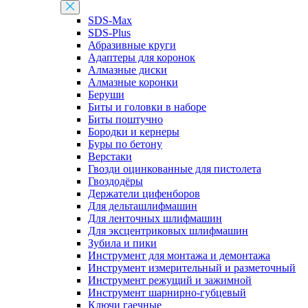
SDS-Max
SDS-Plus
Абразивные круги
Адаптеры для коронок
Алмазные диски
Алмазные коронки
Беруши
Биты и головки в наборе
Биты поштучно
Бородки и кернеры
Буры по бетону
Верстаки
Гвозди оцинкованные для пистолета
Гвоздодёры
Держатели цифенборов
Для дельташлифмашин
Для ленточных шлифмашин
Для эксцентриковых шлифмашин
Зубила и пики
Инструмент для монтажа и демонтажа
Инструмент измерительный и разметочный
Инструмент режущий и зажимной
Инструмент шарнирно-губцевый
Ключи гаечные