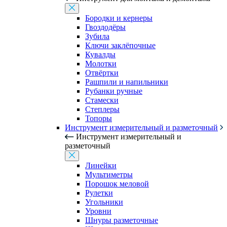
Бородки и кернеры
Гвоздодёры
Зубила
Ключи заклёпочные
Кувалды
Молотки
Отвёртки
Рашпили и напильники
Рубанки ручные
Стамески
Степлеры
Топоры
Инструмент измерительный и разметочный
Инструмент измерительный и
разметочный
Линейки
Мультиметры
Порошок меловой
Рулетки
Угольники
Уровни
Шнуры разметочные