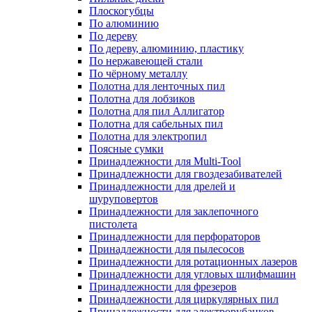
Плоскогубцы
По алюминию
По дереву
По дереву, алюминию, пластику
По нержавеющей стали
По чёрному металлу
Полотна для ленточных пил
Полотна для лобзиков
Полотна для пил Аллигатор
Полотна для сабельных пил
Полотна для электропил
Поясные сумки
Принадлежности для Multi-Tool
Принадлежности для гвоздезабивателей
Принадлежности для дрелей и
шуруповертов
Принадлежности для заклепочного
пистолета
Принадлежности для перфораторов
Принадлежности для пылесосов
Принадлежности для ротационных лазеров
Принадлежности для угловых шлифмашин
Принадлежности для фрезеров
Принадлежности для циркулярных пил
Принадлежности для электрорубанков