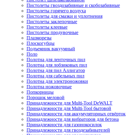
Пистолеты гвоздозабивные и скобозабивные
Пистолеты горячего воздуха
Пистолеты для смазки и уплотнения
Пистолеты заклепочные
Пистолеты клеевые
Пистолеты продувочные
Плазморезы
Плоскогубцы
Подъемник вакуумный
Поло
Полотна для ленточных пил
Полотна для лобзиковых пил
Полотна для пил Аллигатор
Полотна для сабельных пил
Полотна для электроножовки
Полотна ножовочные
Попкорницы
Порошок меловой
Принадлежности для Multi-Tool DeWALT
Принадлежности для Multi-Tool бытовой
Принадлежности для аккумуляторных отвёрток
Принадлежности для вибраторов для бетона
Принадлежности для газонокосилок
Принадлежности для гвоздезабивателей