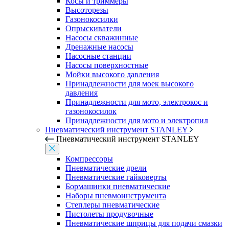
Косы и триммеры
Высоторезы
Газонокосилки
Опрыскиватели
Насосы скважинные
Дренажные насосы
Насосные станции
Насосы поверхностные
Мойки высокого давления
Принадлежности для моек высокого
давления
Принадлежности для мото, электрокос и
газонокосилок
Принадлежности для мото и электропил
Пневматический инструмент STANLEY
Пневматический инструмент STANLEY
Компрессоры
Пневматические дрели
Пневматические гайковерты
Бормашинки пневматические
Наборы пневмоинструмента
Степлеры пневматические
Пистолеты продувочные
Пневматические шприцы для подачи смазки