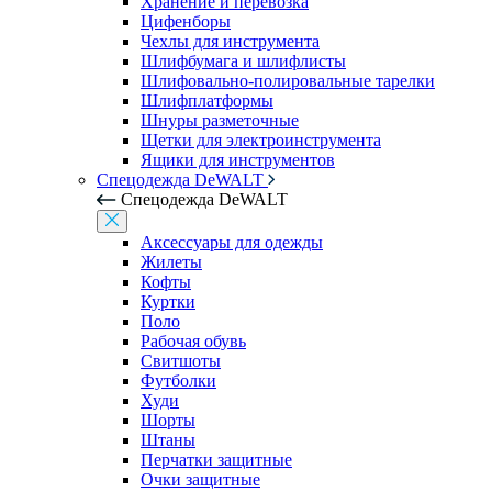
Хранение и перевозка
Цифенборы
Чехлы для инструмента
Шлифбумага и шлифлисты
Шлифовально-полировальные тарелки
Шлифплатформы
Шнуры разметочные
Щетки для электроинструмента
Ящики для инструментов
Спецодежда DeWALT
Спецодежда DeWALT
Аксессуары для одежды
Жилеты
Кофты
Куртки
Поло
Рабочая обувь
Свитшоты
Футболки
Худи
Шорты
Штаны
Перчатки защитные
Очки защитные