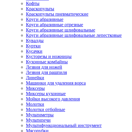
Кофты
Краскопульты
Краскопульты пневматические
Круги абразивные
Круги абразивные отрезные
Круги абразивные шлифовальные
Круги абразивные шлифовальные лепестковые
Кувалды
Куртки
Кусачки
Кусторезы и ножницы
Кухонные комбайны
Лезвия для ножей
Лезвия для рашпиля
Линейки
Машинки для удаления ворса
Миксеры
Миксеры кухонные
Мойки высокого давления
Молотки
Молотки отбойные
Мультиметры
Мультипечи
Мультифункциональный инструмент
Мясорубки