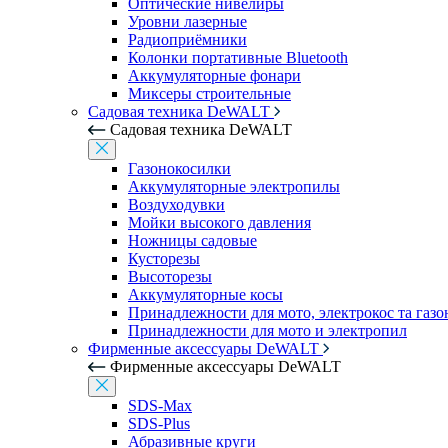
Оптические нивелиры
Уровни лазерные
Радиоприёмники
Колонки портативные Bluetooth
Аккумуляторные фонари
Миксеры строительные
Садовая техника DeWALT
Садовая техника DeWALT
Газонокосилки
Аккумуляторные электропилы
Воздуходувки
Мойки высокого давления
Ножницы садовые
Кусторезы
Высоторезы
Аккумуляторные косы
Принадлежности для мото, электрокос та газ
Принадлежности для мото и электропил
Фирменные аксессуары DeWALT
Фирменные аксессуары DeWALT
SDS-Max
SDS-Plus
Абразивные круги