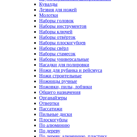
Кувалды
Лезвия для ножей
Молотки
Наборы головок
Наборы инструментов
Наборы ключей
Наборы отвёрток
Наборы плоскогубцев
Наборы свёрл
Наборы стамесок
Наборы универсальные
Насадки для полировки
Ножи для рубанка и рейсмуса
Ножи строительные
Ножницы ручные
Ножовки, пилы, лобзики
Общего назначения
Органайзеры
Отвертки
Пассатижи
Пильные диски
Плоскогубцы
По алюминию
По дереву
По дереву, алюминию, пластику