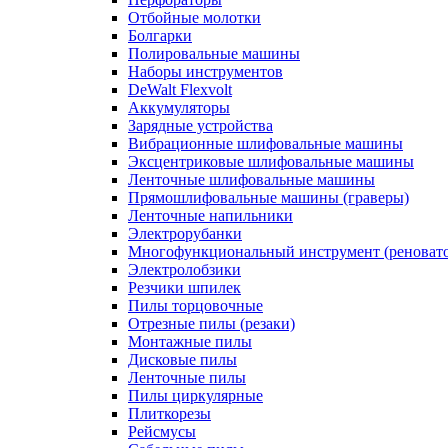
Отбойные молотки
Болгарки
Полировальные машины
Наборы инструментов
DeWalt Flexvolt
Аккумуляторы
Зарядные устройства
Вибрационные шлифовальные машины
Эксцентриковые шлифовальные машины
Ленточные шлифовальные машины
Прямошлифовальные машины (граверы)
Ленточные напильники
Электрорубанки
Многофункциональный инструмент (реноват
Электролобзики
Резчики шпилек
Пилы торцовочные
Отрезные пилы (резаки)
Монтажные пилы
Дисковые пилы
Ленточные пилы
Пилы циркулярные
Плиткорезы
Рейсмусы