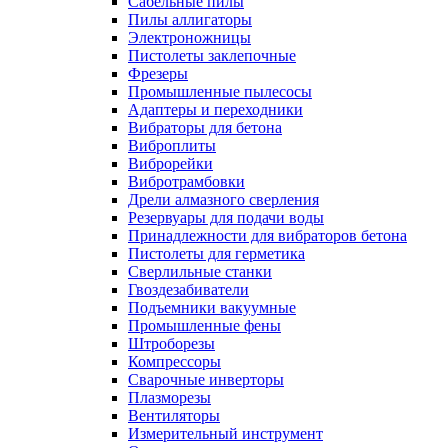
Сабельные пилы
Пилы аллигаторы
Электроножницы
Пистолеты заклепочные
Фрезеры
Промышленные пылесосы
Адаптеры и переходники
Вибраторы для бетона
Виброплиты
Виброрейки
Вибротрамбовки
Дрели алмазного сверления
Резервуары для подачи воды
Принадлежности для вибраторов бетона
Пистолеты для герметика
Сверлильные станки
Гвоздезабиватели
Подъемники вакуумные
Промышленные фены
Штроборезы
Компрессоры
Сварочные инверторы
Плазморезы
Вентиляторы
Измерительный инструмент