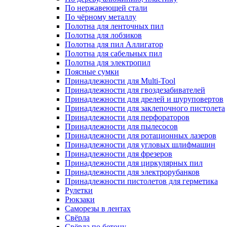
По нержавеющей стали
По чёрному металлу
Полотна для ленточных пил
Полотна для лобзиков
Полотна для пил Аллигатор
Полотна для сабельных пил
Полотна для электропил
Поясные сумки
Принадлежности для Multi-Tool
Принадлежности для гвоздезабивателей
Принадлежности для дрелей и шуруповертов
Принадлежности для заклепочного пистолета
Принадлежности для перфораторов
Принадлежности для пылесосов
Принадлежности для ротационных лазеров
Принадлежности для угловых шлифмашин
Принадлежности для фрезеров
Принадлежности для циркулярных пил
Принадлежности для электрорубанков
Принадлежности пистолетов для герметика
Рулетки
Рюкзаки
Саморезы в лентах
Свёрла
Свёрла по бетону