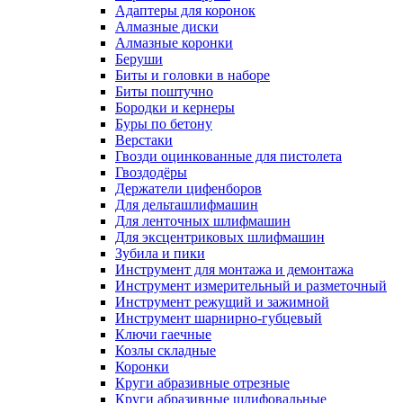
Адаптеры для коронок
Алмазные диски
Алмазные коронки
Беруши
Биты и головки в наборе
Биты поштучно
Бородки и кернеры
Буры по бетону
Верстаки
Гвозди оцинкованные для пистолета
Гвоздодёры
Держатели цифенборов
Для дельташлифмашин
Для ленточных шлифмашин
Для эксцентриковых шлифмашин
Зубила и пики
Инструмент для монтажа и демонтажа
Инструмент измерительный и разметочный
Инструмент режущий и зажимной
Инструмент шарнирно-губцевый
Ключи гаечные
Козлы складные
Коронки
Круги абразивные отрезные
Круги абразивные шлифовальные