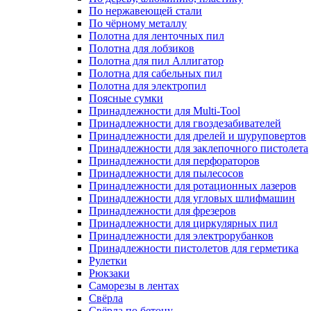
По нержавеющей стали
По чёрному металлу
Полотна для ленточных пил
Полотна для лобзиков
Полотна для пил Аллигатор
Полотна для сабельных пил
Полотна для электропил
Поясные сумки
Принадлежности для Multi-Tool
Принадлежности для гвоздезабивателей
Принадлежности для дрелей и шуруповертов
Принадлежности для заклепочного пистолета
Принадлежности для перфораторов
Принадлежности для пылесосов
Принадлежности для ротационных лазеров
Принадлежности для угловых шлифмашин
Принадлежности для фрезеров
Принадлежности для циркулярных пил
Принадлежности для электрорубанков
Принадлежности пистолетов для герметика
Рулетки
Рюкзаки
Саморезы в лентах
Свёрла
Свёрла по бетону