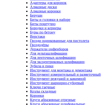
Адаптеры для коронок
Алмазные диски
Алмазные коронки
Беруши
Биты и головки в наборе
Биты поштучно
Бородки и кернеры
Буры по бетону
Верстаки
Гвозди оцинкованные для пистолета
Гвоздодёры
Держатели цифенборов
Для дельташлифмашин
Для ленточных шлифмашин
Для эксцентриковых шлифмашин
Зубила и пики
Инструмент для монтажа и демонтажа
Инструмент измерительный и разметочный
Инструмент режущий и зажимной
Инструмент шарнирно-губцевый
Ключи гаечные
Козлы складные
Коронки
Круги абразивные отрезные
Круги абразивные шлифовальные