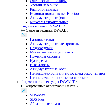
Оптические нивелиры
Уровни лазерные
Радиоприёмники
Колонки портативные Bluetooth
Аккумуляторные фонари
Миксеры строительные
Садовая техника DeWALT
Садовая техника DeWALT
Газонокосилки
Аккумуляторные электропилы
Воздуходувки
Мойки высокого давления
Ножницы садовые
Кусторезы
Высоторезы
Аккумуляторные косы
Принадлежности для мото, электрокос та газ
Принадлежности для мото и электропил
Фирменные аксессуары DeWALT
Фирменные аксессуары DeWALT
SDS-Max
SDS-Plus
Абразивные круги