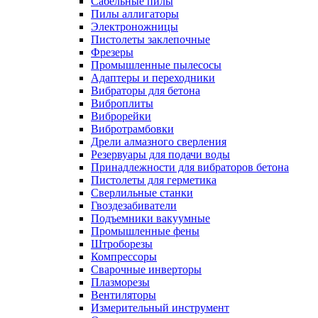
Сабельные пилы
Пилы аллигаторы
Электроножницы
Пистолеты заклепочные
Фрезеры
Промышленные пылесосы
Адаптеры и переходники
Вибраторы для бетона
Виброплиты
Виброрейки
Вибротрамбовки
Дрели алмазного сверления
Резервуары для подачи воды
Принадлежности для вибраторов бетона
Пистолеты для герметика
Сверлильные станки
Гвоздезабиватели
Подъемники вакуумные
Промышленные фены
Штроборезы
Компрессоры
Сварочные инверторы
Плазморезы
Вентиляторы
Измерительный инструмент