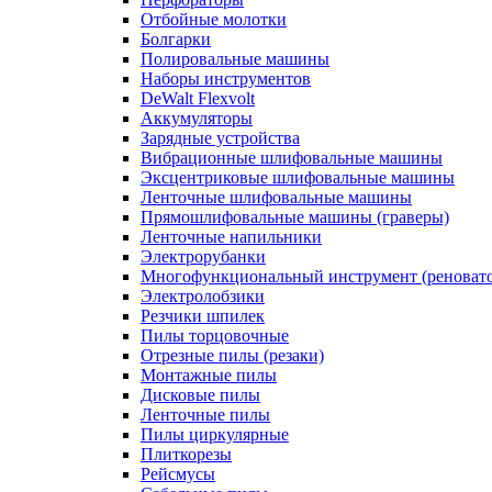
Отбойные молотки
Болгарки
Полировальные машины
Наборы инструментов
DeWalt Flexvolt
Аккумуляторы
Зарядные устройства
Вибрационные шлифовальные машины
Эксцентриковые шлифовальные машины
Ленточные шлифовальные машины
Прямошлифовальные машины (граверы)
Ленточные напильники
Электрорубанки
Многофункциональный инструмент (реноват
Электролобзики
Резчики шпилек
Пилы торцовочные
Отрезные пилы (резаки)
Монтажные пилы
Дисковые пилы
Ленточные пилы
Пилы циркулярные
Плиткорезы
Рейсмусы