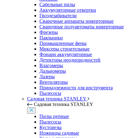
Сабельные пилы
Аккумуляторные отвертки
Гвоздезабиватели
Сварочные аппараты инверторные
Сварочные полуавтоматы инверторные
Фрезеры
Паяльники
Промышленные фены
Миксеры строительные
Фонари аккумуляторные
Детекторы неоднородностей
Влагомеры
Дальномеры
Лазеры
Вентиляторы
Принадлежности для инструмента
Пылесосы
Садовая техника STANLEY
Садовая техника STANLEY
Пилы цепные
Пылесосы
Кусторезы
Ножницы садовые