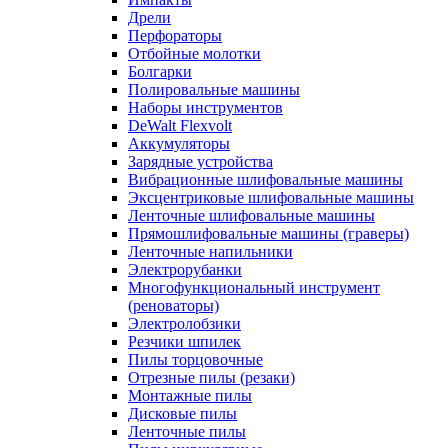
Дрели
Перфораторы
Отбойные молотки
Болгарки
Полировальные машины
Наборы инструментов
DeWalt Flexvolt
Аккумуляторы
Зарядные устройства
Вибрационные шлифовальные машины
Эксцентриковые шлифовальные машины
Ленточные шлифовальные машины
Прямошлифовальные машины (граверы)
Ленточные напильники
Электрорубанки
Многофункциональный инструмент
(реноваторы)
Электролобзики
Резчики шпилек
Пилы торцовочные
Отрезные пилы (резаки)
Монтажные пилы
Дисковые пилы
Ленточные пилы