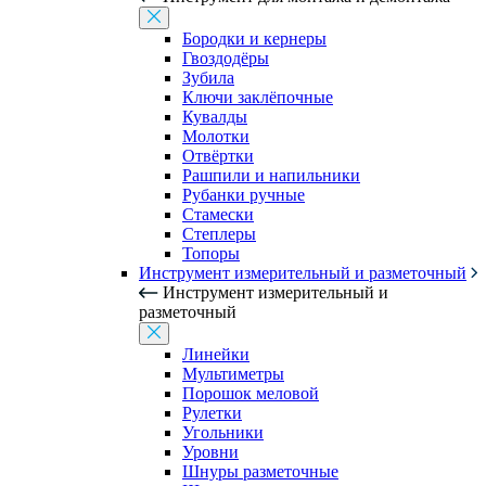
Бородки и кернеры
Гвоздодёры
Зубила
Ключи заклёпочные
Кувалды
Молотки
Отвёртки
Рашпили и напильники
Рубанки ручные
Стамески
Степлеры
Топоры
Инструмент измерительный и разметочный
Инструмент измерительный и
разметочный
Линейки
Мультиметры
Порошок меловой
Рулетки
Угольники
Уровни
Шнуры разметочные