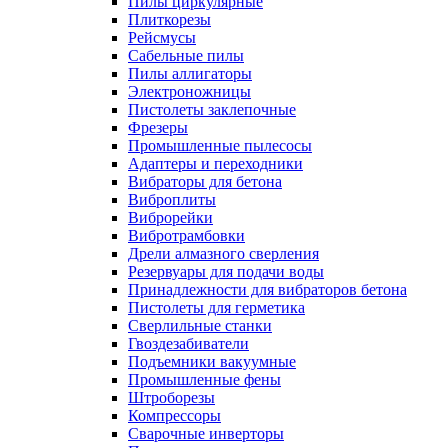
Пилы циркулярные
Плиткорезы
Рейсмусы
Сабельные пилы
Пилы аллигаторы
Электроножницы
Пистолеты заклепочные
Фрезеры
Промышленные пылесосы
Адаптеры и переходники
Вибраторы для бетона
Виброплиты
Виброрейки
Вибротрамбовки
Дрели алмазного сверления
Резервуары для подачи воды
Принадлежности для вибраторов бетона
Пистолеты для герметика
Сверлильные станки
Гвоздезабиватели
Подъемники вакуумные
Промышленные фены
Штроборезы
Компрессоры
Сварочные инверторы