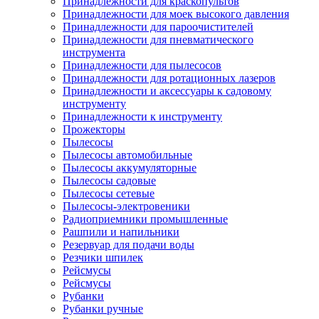
Принадлежности для краскопультов
Принадлежности для моек высокого давления
Принадлежности для пароочистителей
Принадлежности для пневматического
инструмента
Принадлежности для пылесосов
Принадлежности для ротационных лазеров
Принадлежности и аксессуары к садовому
инструменту
Принадлежности к инструменту
Прожекторы
Пылесосы
Пылесосы автомобильные
Пылесосы аккумуляторные
Пылесосы садовые
Пылесосы сетевые
Пылесосы-электровеники
Радиоприемники промышленные
Рашпили и напильники
Резервуар для подачи воды
Резчики шпилек
Рейсмусы
Рейсмусы
Рубанки
Рубанки ручные