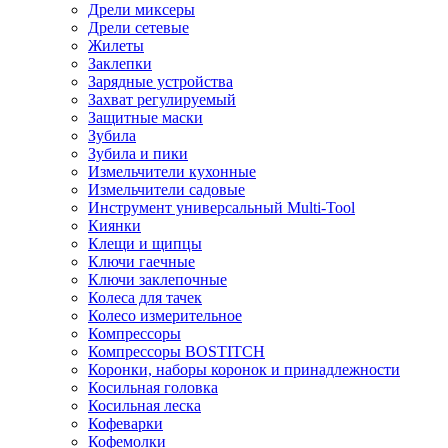
Дрели миксеры
Дрели сетевые
Жилеты
Заклепки
Зарядные устройства
Захват регулируемый
Защитные маски
Зубила
Зубила и пики
Измельчители кухонные
Измельчители садовые
Инструмент универсальный Multi-Tool
Киянки
Клещи и щипцы
Ключи гаечные
Ключи заклепочные
Колеса для тачек
Колесо измерительное
Компрессоры
Компрессоры BOSTITCH
Коронки, наборы коронок и принадлежности
Косильная головка
Косильная леска
Кофеварки
Кофемолки