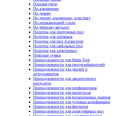
Плоскогубцы
По алюминию
По дереву
По дереву, алюминию, пластику
По нержавеющей стали
По чёрному металлу
Полотна для ленточных пил
Полотна для лобзиков
Полотна для пил Аллигатор
Полотна для сабельных пил
Полотна для электропил
Поясные сумки
Принадлежности для Multi-Tool
Принадлежности для гвоздезабивателей
Принадлежности для дрелей и
шуруповертов
Принадлежности для заклепочного
пистолета
Принадлежности для перфораторов
Принадлежности для пылесосов
Принадлежности для ротационных лазеров
Принадлежности для угловых шлифмашин
Принадлежности для фрезеров
Принадлежности для циркулярных пил
Принадлежности для электрорубанков