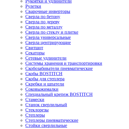
Рукоятки и удлинители
Рулетки
Сварочные инверторы
Сверла по бетону
Сверла по дереву
Сверла по металлу
Сверла по стеклу и плитке
Сверла универсальные
Сверла центрирующие
Свитшот
Секаторы
Сетевые удлинители
Системы хранения и транспортировки
Скобозабиватели пневматические
Скобы BOSTITCH
Скобы для степлера
Скребки и шпатели
Соковыжималки
Специальный крепеж BOSTITCH
Стамески
Станок сверлильный
Стеклорезы
Степлеры
Степлеры пневматические
Стойки сверлильные