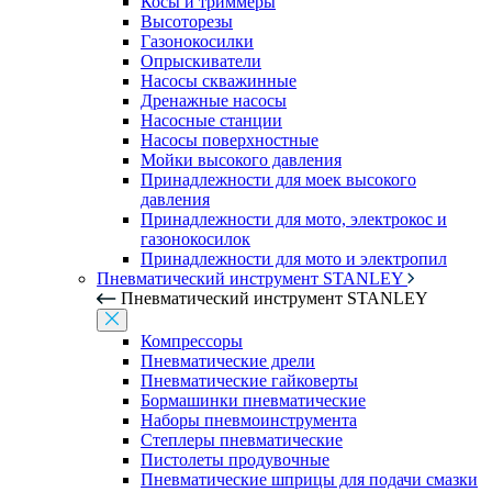
Косы и триммеры
Высоторезы
Газонокосилки
Опрыскиватели
Насосы скважинные
Дренажные насосы
Насосные станции
Насосы поверхностные
Мойки высокого давления
Принадлежности для моек высокого
давления
Принадлежности для мото, электрокос и
газонокосилок
Принадлежности для мото и электропил
Пневматический инструмент STANLEY
Пневматический инструмент STANLEY
Компрессоры
Пневматические дрели
Пневматические гайковерты
Бормашинки пневматические
Наборы пневмоинструмента
Степлеры пневматические
Пистолеты продувочные
Пневматические шприцы для подачи смазки