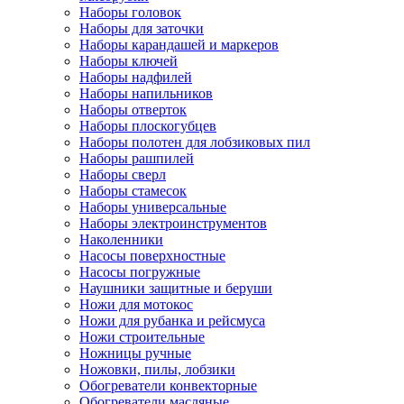
Наборы головок
Наборы для заточки
Наборы карандашей и маркеров
Наборы ключей
Наборы надфилей
Наборы напильников
Наборы отверток
Наборы плоскогубцев
Наборы полотен для лобзиковых пил
Наборы рашпилей
Наборы сверл
Наборы стамесок
Наборы универсальные
Наборы электроинструментов
Наколенники
Насосы поверхностные
Насосы погружные
Наушники защитные и беруши
Ножи для мотокос
Ножи для рубанка и рейсмуса
Ножи строительные
Ножницы ручные
Ножовки, пилы, лобзики
Обогреватели конвекторные
Обогреватели масляные