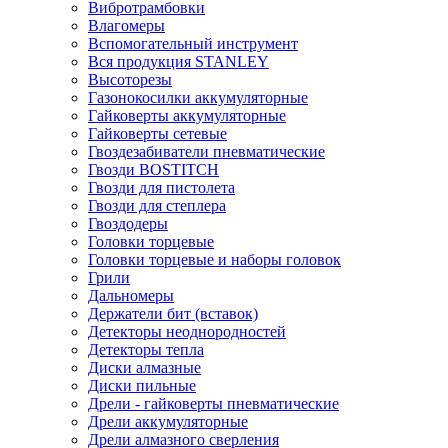
Вибротрамбовки
Влагомеры
Вспомогательный инструмент
Вся продукция STANLEY
Высоторезы
Газонокосилки аккумуляторные
Гайковерты аккумуляторные
Гайковерты сетевые
Гвоздезабиватели пневматические
Гвозди BOSTITCH
Гвозди для пистолета
Гвозди для степлера
Гвоздодеры
Головки торцевые
Головки торцевые и наборы головок
Грили
Дальномеры
Держатели бит (вставок)
Детекторы неоднородностей
Детекторы тепла
Диски алмазные
Диски пильные
Дрели - гайковерты пневматические
Дрели аккумуляторные
Дрели алмазного сверления