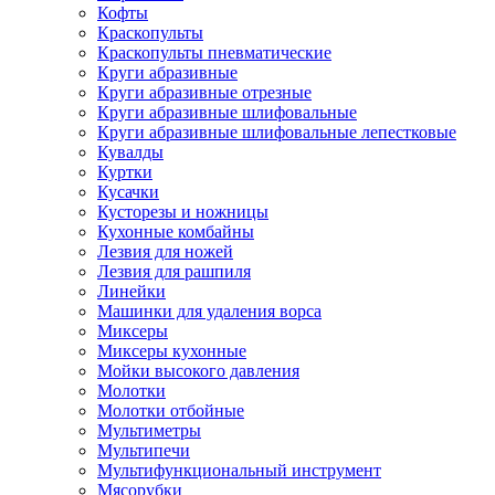
Кофты
Краскопульты
Краскопульты пневматические
Круги абразивные
Круги абразивные отрезные
Круги абразивные шлифовальные
Круги абразивные шлифовальные лепестковые
Кувалды
Куртки
Кусачки
Кусторезы и ножницы
Кухонные комбайны
Лезвия для ножей
Лезвия для рашпиля
Линейки
Машинки для удаления ворса
Миксеры
Миксеры кухонные
Мойки высокого давления
Молотки
Молотки отбойные
Мультиметры
Мультипечи
Мультифункциональный инструмент
Мясорубки