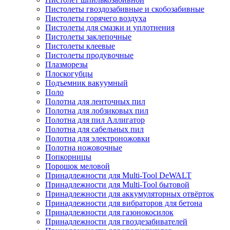
Пистолеты гвоздозабивные и скобозабивные
Пистолеты горячего воздуха
Пистолеты для смазки и уплотнения
Пистолеты заклепочные
Пистолеты клеевые
Пистолеты продувочные
Плазморезы
Плоскогубцы
Подъемник вакуумный
Поло
Полотна для ленточных пил
Полотна для лобзиковых пил
Полотна для пил Аллигатор
Полотна для сабельных пил
Полотна для электроножовки
Полотна ножовочные
Попкорницы
Порошок меловой
Принадлежности для Multi-Tool DeWALT
Принадлежности для Multi-Tool бытовой
Принадлежности для аккумуляторных отвёрток
Принадлежности для вибраторов для бетона
Принадлежности для газонокосилок
Принадлежности для гвоздезабивателей