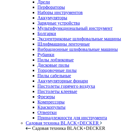
Дрели
Перфораторы
Наборы инструментов
Аккумуляторы
Зарядные устройства
Мультифункциональный инструмент
Болгарки
Эксцентриковые шлифовальные машины
Шлифмашины ленточные
Вибрационные шлифовальные машины
Рубанки
Пилы лобзиковые
Дисковые пилы
Торцовочные пилы
Пилы сабельные
Аккумуляторные фонари
Пистолеты горячего воздуха
Пистолеты клеевые
Фрезеры
Компрессоры
Краскопульты
Отвертки
Принадлежности для инструмента
Садовая техника BLACK+DECKER
Садовая техника BLACK+DECKER