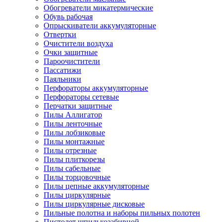
Обогреватели микатермические
Обувь рабочая
Опрыскиватели аккумуляторные
Отвертки
Очистители воздуха
Очки защитные
Пароочистители
Пассатижи
Паяльники
Перфораторы аккумуляторные
Перфораторы сетевые
Перчатки защитные
Пилы Аллигатор
Пилы ленточные
Пилы лобзиковые
Пилы монтажные
Пилы отрезные
Пилы плиткорезы
Пилы сабельные
Пилы торцовочные
Пилы цепные аккумуляторные
Пилы циркулярные
Пилы циркулярные дисковые
Пильные полотна и наборы пильных полотен
Пистолет шпилькозабивной