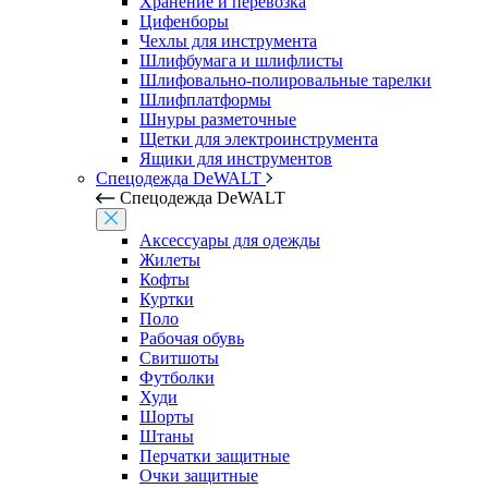
Хранение и перевозка
Цифенборы
Чехлы для инструмента
Шлифбумага и шлифлисты
Шлифовально-полировальные тарелки
Шлифплатформы
Шнуры разметочные
Щетки для электроинструмента
Ящики для инструментов
Спецодежда DeWALT
Спецодежда DeWALT
Аксессуары для одежды
Жилеты
Кофты
Куртки
Поло
Рабочая обувь
Свитшоты
Футболки
Худи
Шорты
Штаны
Перчатки защитные
Очки защитные