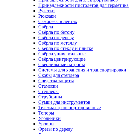
Принадлежности пистолетов для герметика
Рулетки
Рюкзаки
Саморезы в лентах
Свёрла
Свёрла по бетону
Свёрла по дереву
Свёрла по металлу
Свёрла по стеклу и плитке
Свёрла универсальные
Свёрла центрирующие
Сверлильные патроны
Системы для хранения и транспортировки
Скобы для степлера
Средства защиты
Стамески
Степлеры
Струбцины
Сумки для инструментов
Тележки транспортировочные
Топоры
Угольники
Уровни
Фрезы по дереву