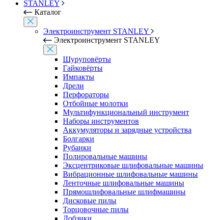
STANLEY
Каталог
Электроинструмент STANLEY
Электроинструмент STANLEY
Шуруповёрты
Гайковёрты
Импакты
Дрели
Перфораторы
Отбойные молотки
Мультифункциональный инструмент
Наборы инструментов
Аккумуляторы и зарядные устройства
Болгарки
Рубанки
Полировальные машины
Эксцентриковые шлифовальные машины
Вибрационные шлифовальные машины
Ленточные шлифовальные машины
Прямошлифовальные шлифмашины
Дисковые пилы
Торцовочные пилы
Лобзики