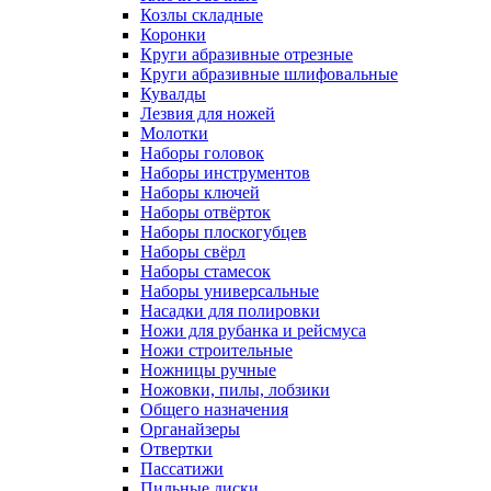
Козлы складные
Коронки
Круги абразивные отрезные
Круги абразивные шлифовальные
Кувалды
Лезвия для ножей
Молотки
Наборы головок
Наборы инструментов
Наборы ключей
Наборы отвёрток
Наборы плоскогубцев
Наборы свёрл
Наборы стамесок
Наборы универсальные
Насадки для полировки
Ножи для рубанка и рейсмуса
Ножи строительные
Ножницы ручные
Ножовки, пилы, лобзики
Общего назначения
Органайзеры
Отвертки
Пассатижи
Пильные диски