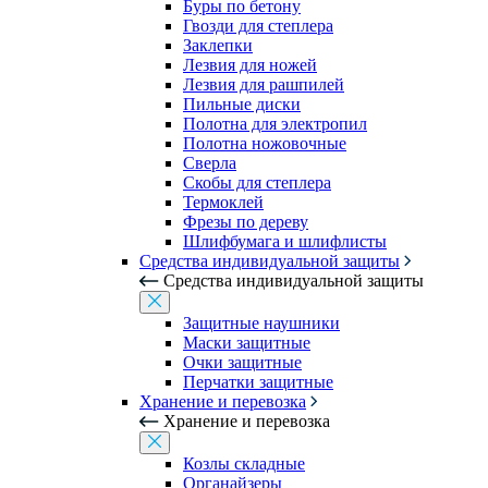
Буры по бетону
Гвозди для степлера
Заклепки
Лезвия для ножей
Лезвия для рашпилей
Пильные диски
Полотна для электропил
Полотна ножовочные
Сверла
Скобы для степлера
Термоклей
Фрезы по дереву
Шлифбумага и шлифлисты
Средства индивидуальной защиты
Средства индивидуальной защиты
Защитные наушники
Маски защитные
Очки защитные
Перчатки защитные
Хранение и перевозка
Хранение и перевозка
Козлы складные
Органайзеры