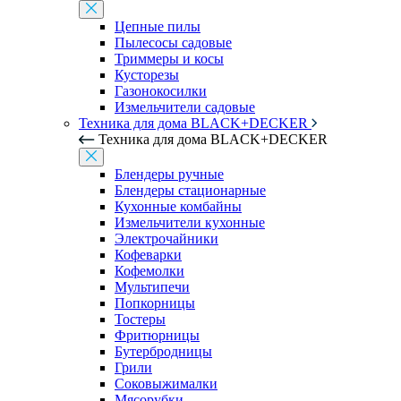
Цепные пилы
Пылесосы садовые
Триммеры и косы
Кусторезы
Газонокосилки
Измельчители садовые
Техника для дома BLACK+DECKER
Техника для дома BLACK+DECKER
Блендеры ручные
Блендеры стационарные
Кухонные комбайны
Измельчители кухонные
Электрочайники
Кофеварки
Кофемолки
Мультипечи
Попкорницы
Тостеры
Фритюрницы
Бутербродницы
Грили
Соковыжималки
Мясорубки