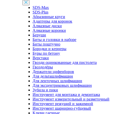
SDS-Max
SDS-Plus
Абразивные круги
Адаптеры для коронок
Алмазные диски
Алмазные коронки
Беруши
Биты и головки в наборе
Биты поштучно
Бородки и кернеры
Буры по бетону
Верстаки
Гвозди оцинкованные для пистолета
Гвоздодёры
Держатели цифенборов
Для дельташлифмашин
Для ленточных шлифмашин
Для эксцентриковых шлифмашин
Зубила и пики
Инструмент для монтажа и демонтажа
Инструмент измерительный и разметочный
Инструмент режущий и зажимной
Инструмент шарнирно-губцевый
Ключи гаечные