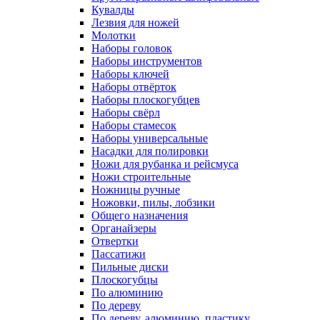
Кувалды
Лезвия для ножей
Молотки
Наборы головок
Наборы инструментов
Наборы ключей
Наборы отвёрток
Наборы плоскогубцев
Наборы свёрл
Наборы стамесок
Наборы универсальные
Насадки для полировки
Ножи для рубанка и рейсмуса
Ножи строительные
Ножницы ручные
Ножовки, пилы, лобзики
Общего назначения
Органайзеры
Отвертки
Пассатижи
Пильные диски
Плоскогубцы
По алюминию
По дереву
По дереву, алюминию, пластику