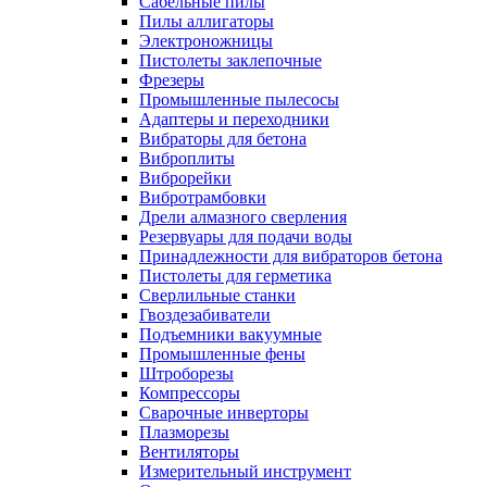
Сабельные пилы
Пилы аллигаторы
Электроножницы
Пистолеты заклепочные
Фрезеры
Промышленные пылесосы
Адаптеры и переходники
Вибраторы для бетона
Виброплиты
Виброрейки
Вибротрамбовки
Дрели алмазного сверления
Резервуары для подачи воды
Принадлежности для вибраторов бетона
Пистолеты для герметика
Сверлильные станки
Гвоздезабиватели
Подъемники вакуумные
Промышленные фены
Штроборезы
Компрессоры
Сварочные инверторы
Плазморезы
Вентиляторы
Измерительный инструмент