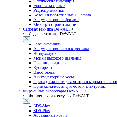
Оптические нивелиры
Уровни лазерные
Радиоприёмники
Колонки портативные Bluetooth
Аккумуляторные фонари
Миксеры строительные
Садовая техника DeWALT
Садовая техника DeWALT
Газонокосилки
Аккумуляторные электропилы
Воздуходувки
Мойки высокого давления
Ножницы садовые
Кусторезы
Высоторезы
Аккумуляторные косы
Принадлежности для мото, электрокос та газ
Принадлежности для мото и электропил
Фирменные аксессуары DeWALT
Фирменные аксессуары DeWALT
SDS-Max
SDS-Plus
Абразивные круги