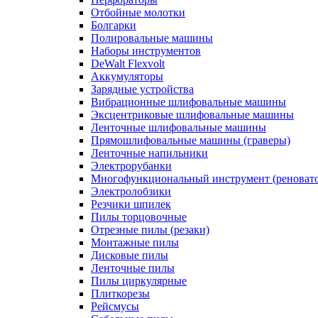
Отбойные молотки
Болгарки
Полировальные машины
Наборы инструментов
DeWalt Flexvolt
Аккумуляторы
Зарядные устройства
Вибрационные шлифовальные машины
Эксцентриковые шлифовальные машины
Ленточные шлифовальные машины
Прямошлифовальные машины (граверы)
Ленточные напильники
Электрорубанки
Многофункциональный инструмент (реноват
Электролобзики
Резчики шпилек
Пилы торцовочные
Отрезные пилы (резаки)
Монтажные пилы
Дисковые пилы
Ленточные пилы
Пилы циркулярные
Плиткорезы
Рейсмусы