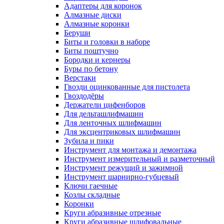
Адаптеры для коронок
Алмазные диски
Алмазные коронки
Беруши
Биты и головки в наборе
Биты поштучно
Бородки и кернеры
Буры по бетону
Верстаки
Гвозди оцинкованные для пистолета
Гвоздодёры
Держатели цифенборов
Для дельташлифмашин
Для ленточных шлифмашин
Для эксцентриковых шлифмашин
Зубила и пики
Инструмент для монтажа и демонтажа
Инструмент измерительный и разметочный
Инструмент режущий и зажимной
Инструмент шарнирно-губцевый
Ключи гаечные
Козлы складные
Коронки
Круги абразивные отрезные
Круги абразивные шлифовальные