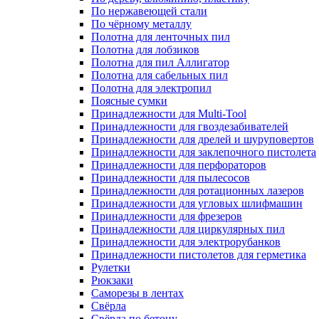
По нержавеющей стали
По чёрному металлу
Полотна для ленточных пил
Полотна для лобзиков
Полотна для пил Аллигатор
Полотна для сабельных пил
Полотна для электропил
Поясные сумки
Принадлежности для Multi-Tool
Принадлежности для гвоздезабивателей
Принадлежности для дрелей и шуруповертов
Принадлежности для заклепочного пистолета
Принадлежности для перфораторов
Принадлежности для пылесосов
Принадлежности для ротационных лазеров
Принадлежности для угловых шлифмашин
Принадлежности для фрезеров
Принадлежности для циркулярных пил
Принадлежности для электрорубанков
Принадлежности пистолетов для герметика
Рулетки
Рюкзаки
Саморезы в лентах
Свёрла
Свёрла по бетону