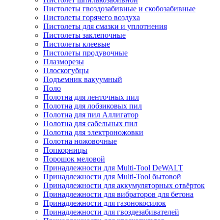
Пистолеты гвоздозабивные и скобозабивные
Пистолеты горячего воздуха
Пистолеты для смазки и уплотнения
Пистолеты заклепочные
Пистолеты клеевые
Пистолеты продувочные
Плазморезы
Плоскогубцы
Подъемник вакуумный
Поло
Полотна для ленточных пил
Полотна для лобзиковых пил
Полотна для пил Аллигатор
Полотна для сабельных пил
Полотна для электроножовки
Полотна ножовочные
Попкорницы
Порошок меловой
Принадлежности для Multi-Tool DeWALT
Принадлежности для Multi-Tool бытовой
Принадлежности для аккумуляторных отвёрток
Принадлежности для вибраторов для бетона
Принадлежности для газонокосилок
Принадлежности для гвоздезабивателей