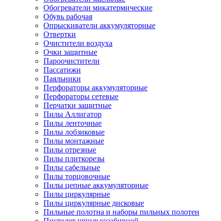
Обогреватели микатермические
Обувь рабочая
Опрыскиватели аккумуляторные
Отвертки
Очистители воздуха
Очки защитные
Пароочистители
Пассатижи
Паяльники
Перфораторы аккумуляторные
Перфораторы сетевые
Перчатки защитные
Пилы Аллигатор
Пилы ленточные
Пилы лобзиковые
Пилы монтажные
Пилы отрезные
Пилы плиткорезы
Пилы сабельные
Пилы торцовочные
Пилы цепные аккумуляторные
Пилы циркулярные
Пилы циркулярные дисковые
Пильные полотна и наборы пильных полотен
Пистолет шпилькозабивной