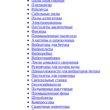
Пилы циркулярные
Плиткорезы
Рейсмусы
Сабельные пилы
Пилы аллигаторы
Электроножницы
Пистолеты заклепочные
Фрезеры
Промышленные пылесосы
Адаптеры и переходники
Вибраторы для бетона
Виброплиты
Виброрейки
Вибротрамбовки
Дрели алмазного сверления
Резервуары для подачи воды
Принадлежности для вибраторов бетона
Пистолеты для герметика
Сверлильные станки
Гвоздезабиватели
Подъемники вакуумные
Промышленные фены
Штроборезы
Компрессоры
Сварочные инверторы