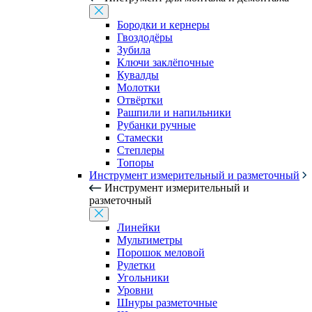
Бородки и кернеры
Гвоздодёры
Зубила
Ключи заклёпочные
Кувалды
Молотки
Отвёртки
Рашпили и напильники
Рубанки ручные
Стамески
Степлеры
Топоры
Инструмент измерительный и разметочный
Инструмент измерительный и
разметочный
Линейки
Мультиметры
Порошок меловой
Рулетки
Угольники
Уровни
Шнуры разметочные