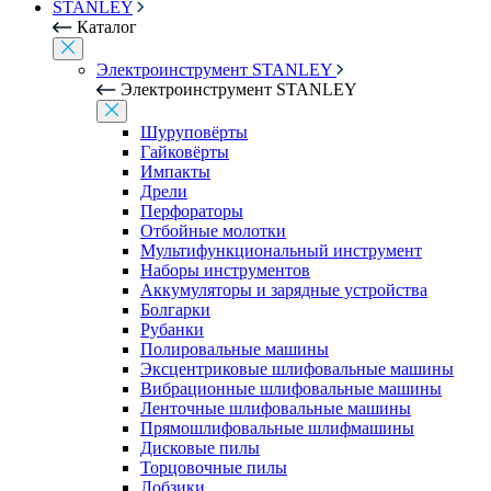
STANLEY
Каталог
Электроинструмент STANLEY
Электроинструмент STANLEY
Шуруповёрты
Гайковёрты
Импакты
Дрели
Перфораторы
Отбойные молотки
Мультифункциональный инструмент
Наборы инструментов
Аккумуляторы и зарядные устройства
Болгарки
Рубанки
Полировальные машины
Эксцентриковые шлифовальные машины
Вибрационные шлифовальные машины
Ленточные шлифовальные машины
Прямошлифовальные шлифмашины
Дисковые пилы
Торцовочные пилы
Лобзики