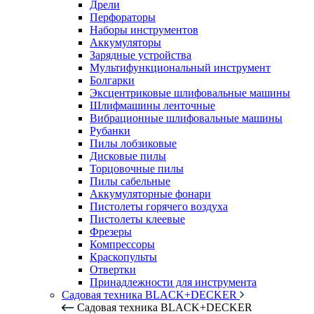
Дрели
Перфораторы
Наборы инструментов
Аккумуляторы
Зарядные устройства
Мультифункциональный инструмент
Болгарки
Эксцентриковые шлифовальные машины
Шлифмашины ленточные
Вибрационные шлифовальные машины
Рубанки
Пилы лобзиковые
Дисковые пилы
Торцовочные пилы
Пилы сабельные
Аккумуляторные фонари
Пистолеты горячего воздуха
Пистолеты клеевые
Фрезеры
Компрессоры
Краскопульты
Отвертки
Принадлежности для инструмента
Садовая техника BLACK+DECKER
Садовая техника BLACK+DECKER