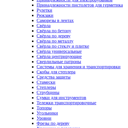
Принадлежности пистолетов для герметика
Рулетки
Рюкзаки
Саморезы в лентах
Свёрла
Свёрла по бетону
Свёрла по дереву
Свёрла по металлу
Свёрла по стеклу и плитке
Свёрла универсальные
Свёрла центрирующие
Сверлильные патроны
Системы для хранения и транспортировки
Скобы для степлера
Средства защиты
Стамески
Степлеры
Струбцины
Сумки для инструментов
Тележки транспортировочные
Топоры
Угольники
Уровни
Фрезы по дереву