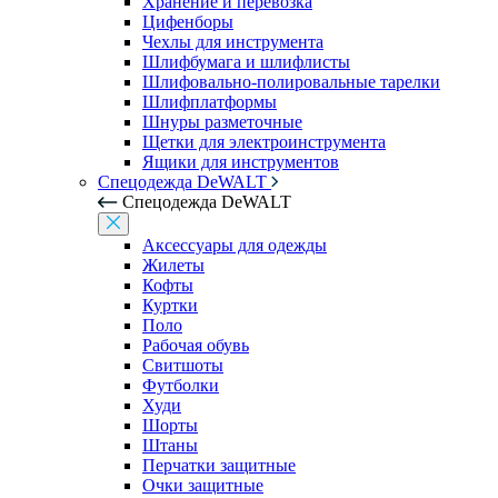
Хранение и перевозка
Цифенборы
Чехлы для инструмента
Шлифбумага и шлифлисты
Шлифовально-полировальные тарелки
Шлифплатформы
Шнуры разметочные
Щетки для электроинструмента
Ящики для инструментов
Спецодежда DeWALT
Спецодежда DeWALT
Аксессуары для одежды
Жилеты
Кофты
Куртки
Поло
Рабочая обувь
Свитшоты
Футболки
Худи
Шорты
Штаны
Перчатки защитные
Очки защитные