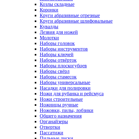
Козлы складные
Коронки
Круги абразивные отрезные
Круги абразивные шлифовальные
Кувалды
Лезвия для ножей
Молотки
Наборы головок
Наборы инструментов
Наборы ключей
Наборы отвёрток
Наборы плоскогубцев
Наборы свёрл
Наборы стамесок
Наборы универсальные
Насадки для полировки
Ножи для рубанка и рейсмуса
Ножи строительные
Ножницы ручные
Ножовки, пилы, лобзики
Общего назначения
Органайзеры
Отвертки
Пассатижи
Пильные диски