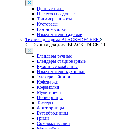
Цепные пилы
Пылесосы садовые
Триммеры и косы
Кусторезы
Газонокосилки
Измельчители садовые
Техника для дома BLACK+DECKER
Техника для дома BLACK+DECKER
Блендеры ручные
Блендеры стационарные
Кухонные комбайны
Измельчители кухонные
Электрочайники
Кофеварки
Кофемолки
Мультипечи
Попкорницы
Тостеры
Фритюрницы
Бутербродницы
Грили
Соковыжималки
Мясорубки