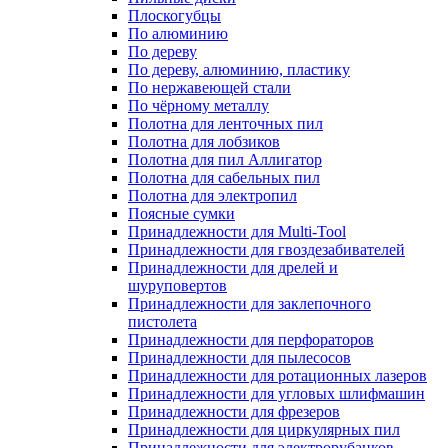
Плоскогубцы
По алюминию
По дереву
По дереву, алюминию, пластику
По нержавеющей стали
По чёрному металлу
Полотна для ленточных пил
Полотна для лобзиков
Полотна для пил Аллигатор
Полотна для сабельных пил
Полотна для электропил
Поясные сумки
Принадлежности для Multi-Tool
Принадлежности для гвоздезабивателей
Принадлежности для дрелей и
шуруповертов
Принадлежности для заклепочного
пистолета
Принадлежности для перфораторов
Принадлежности для пылесосов
Принадлежности для ротационных лазеров
Принадлежности для угловых шлифмашин
Принадлежности для фрезеров
Принадлежности для циркулярных пил
Принадлежности для электрорубанков