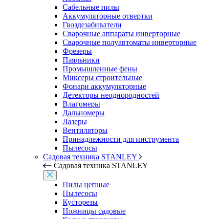
Сабельные пилы
Аккумуляторные отвертки
Гвоздезабиватели
Сварочные аппараты инверторные
Сварочные полуавтоматы инверторные
Фрезеры
Паяльники
Промышленные фены
Миксеры строительные
Фонари аккумуляторные
Детекторы неоднородностей
Влагомеры
Дальномеры
Лазеры
Вентиляторы
Принадлежности для инструмента
Пылесосы
Садовая техника STANLEY
Садовая техника STANLEY
Пилы цепные
Пылесосы
Кусторезы
Ножницы садовые