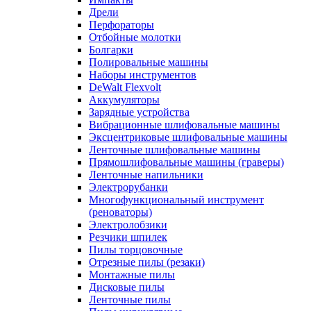
Дрели
Перфораторы
Отбойные молотки
Болгарки
Полировальные машины
Наборы инструментов
DeWalt Flexvolt
Аккумуляторы
Зарядные устройства
Вибрационные шлифовальные машины
Эксцентриковые шлифовальные машины
Ленточные шлифовальные машины
Прямошлифовальные машины (граверы)
Ленточные напильники
Электрорубанки
Многофункциональный инструмент
(реноваторы)
Электролобзики
Резчики шпилек
Пилы торцовочные
Отрезные пилы (резаки)
Монтажные пилы
Дисковые пилы
Ленточные пилы