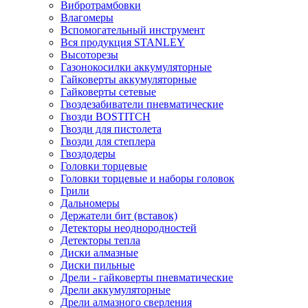
Вибротрамбовки
Влагомеры
Вспомогательный инструмент
Вся продукция STANLEY
Высоторезы
Газонокосилки аккумуляторные
Гайковерты аккумуляторные
Гайковерты сетевые
Гвоздезабиватели пневматические
Гвозди BOSTITCH
Гвозди для пистолета
Гвозди для степлера
Гвоздодеры
Головки торцевые
Головки торцевые и наборы головок
Грили
Дальномеры
Держатели бит (вставок)
Детекторы неоднородностей
Детекторы тепла
Диски алмазные
Диски пильные
Дрели - гайковерты пневматические
Дрели аккумуляторные
Дрели алмазного сверления