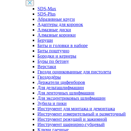
SDS-Max
SDS-Plus
Абразивные круги
Адаптеры для коронок
Алмазные диски
Алмазные коронки
Беруши
Биты и головки в наборе
Биты поштучно
Бородки и кернеры
Буры по бетону
Верстаки
Гвозди оцинкованные для пистолета
Гвоздодёры
Держатели цифенборов
Для дельташлифмашин
Для ленточных шлифмашин
Для эксцентриковых шлифмашин
Зубила и пики
Инструмент для монтажа и демонтажа
Инструмент измерительный и разметочный
Инструмент режущий и зажимной
Инструмент шарнирно-губцевый
Ключи гаечные