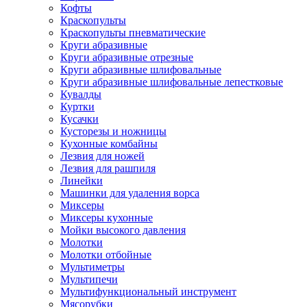
Кофты
Краскопульты
Краскопульты пневматические
Круги абразивные
Круги абразивные отрезные
Круги абразивные шлифовальные
Круги абразивные шлифовальные лепестковые
Кувалды
Куртки
Кусачки
Кусторезы и ножницы
Кухонные комбайны
Лезвия для ножей
Лезвия для рашпиля
Линейки
Машинки для удаления ворса
Миксеры
Миксеры кухонные
Мойки высокого давления
Молотки
Молотки отбойные
Мультиметры
Мультипечи
Мультифункциональный инструмент
Мясорубки