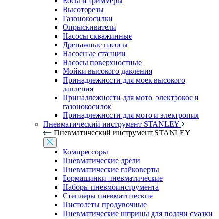
Косы и триммеры
Высоторезы
Газонокосилки
Опрыскиватели
Насосы скважинные
Дренажные насосы
Насосные станции
Насосы поверхностные
Мойки высокого давления
Принадлежности для моек высокого
давления
Принадлежности для мото, электрокос и
газонокосилок
Принадлежности для мото и электропил
Пневматический инструмент STANLEY
Пневматический инструмент STANLEY
Компрессоры
Пневматические дрели
Пневматические гайковерты
Бормашинки пневматические
Наборы пневмоинструмента
Степлеры пневматические
Пистолеты продувочные
Пневматические шприцы для подачи смазки