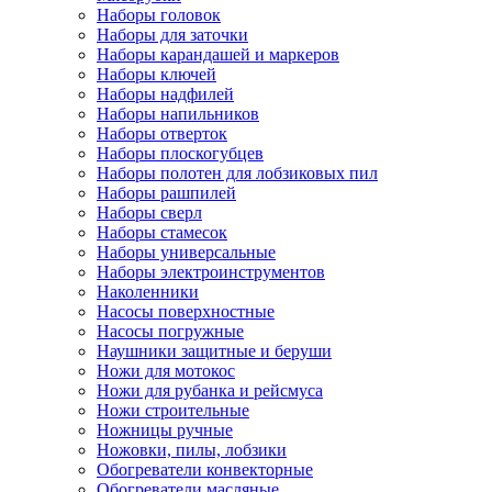
Наборы головок
Наборы для заточки
Наборы карандашей и маркеров
Наборы ключей
Наборы надфилей
Наборы напильников
Наборы отверток
Наборы плоскогубцев
Наборы полотен для лобзиковых пил
Наборы рашпилей
Наборы сверл
Наборы стамесок
Наборы универсальные
Наборы электроинструментов
Наколенники
Насосы поверхностные
Насосы погружные
Наушники защитные и беруши
Ножи для мотокос
Ножи для рубанка и рейсмуса
Ножи строительные
Ножницы ручные
Ножовки, пилы, лобзики
Обогреватели конвекторные
Обогреватели масляные