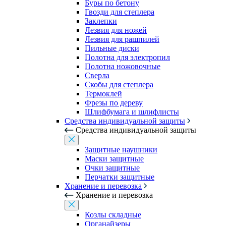
Буры по бетону
Гвозди для степлера
Заклепки
Лезвия для ножей
Лезвия для рашпилей
Пильные диски
Полотна для электропил
Полотна ножовочные
Сверла
Скобы для степлера
Термоклей
Фрезы по дереву
Шлифбумага и шлифлисты
Средства индивидуальной защиты
Средства индивидуальной защиты
Защитные наушники
Маски защитные
Очки защитные
Перчатки защитные
Хранение и перевозка
Хранение и перевозка
Козлы складные
Органайзеры