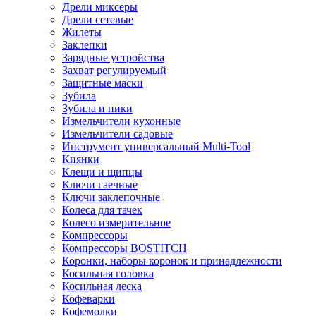
Дрели миксеры
Дрели сетевые
Жилеты
Заклепки
Зарядные устройства
Захват регулируемый
Защитные маски
Зубила
Зубила и пики
Измельчители кухонные
Измельчители садовые
Инструмент универсальный Multi-Tool
Киянки
Клещи и щипцы
Ключи гаечные
Ключи заклепочные
Колеса для тачек
Колесо измерительное
Компрессоры
Компрессоры BOSTITCH
Коронки, наборы коронок и принадлежности
Косильная головка
Косильная леска
Кофеварки
Кофемолки