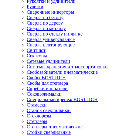
Рукоятки и удлинители
Рулетки
Сварочные инверторы
Сверла по бетону
Сверла по дереву
Сверла по металлу
Сверла по стеклу и плитке
Сверла универсальные
Сверла центрирующие
Свитшот
Секаторы
Сетевые удлинители
Системы хранения и транспортировки
Скобозабиватели пневматические
Скобы BOSTITCH
Скобы для степлера
Скребки и шпатели
Соковыжималки
Специальный крепеж BOSTITCH
Стамески
Станок сверлильный
Стеклорезы
Степлеры
Степлеры пневматические
Стойки сверлильные