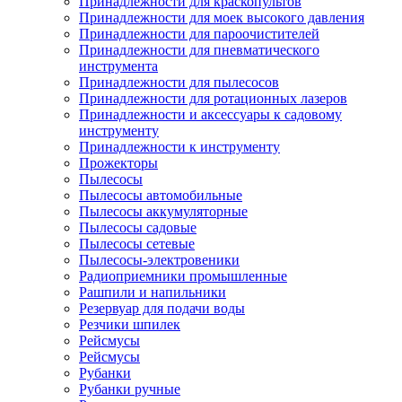
Принадлежности для краскопультов
Принадлежности для моек высокого давления
Принадлежности для пароочистителей
Принадлежности для пневматического
инструмента
Принадлежности для пылесосов
Принадлежности для ротационных лазеров
Принадлежности и аксессуары к садовому
инструменту
Принадлежности к инструменту
Прожекторы
Пылесосы
Пылесосы автомобильные
Пылесосы аккумуляторные
Пылесосы садовые
Пылесосы сетевые
Пылесосы-электровеники
Радиоприемники промышленные
Рашпили и напильники
Резервуар для подачи воды
Резчики шпилек
Рейсмусы
Рейсмусы
Рубанки
Рубанки ручные