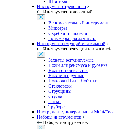
Штативы
Инструмент отделочный
Инструмент отделочный
Вспомогательный инструмент
Миксеры
Скребки и шпатели
Триммеры для ламината
Инструмент режущий и зажимной
Инструмент режущий и зажимной
Захваты регулируемые
Ножи для рейсмуса и рубанка
Ножи строительные
Ножницы ручные
Ножовки Пилы Лобзики
Стеклорезы
Струбцины
Стусла
Тиски
Труборезы
Инструмент универсальный Multi-Tool
Наборы инструментов
Наборы инструментов