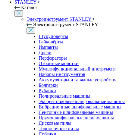
STANLEY
Каталог
Электроинструмент STANLEY
Электроинструмент STANLEY
Шуруповёрты
Гайковёрты
Импакты
Дрели
Перфораторы
Отбойные молотки
Мультифункциональный инструмент
Наборы инструментов
Аккумуляторы и зарядные устройства
Болгарки
Рубанки
Полировальные машины
Эксцентриковые шлифовальные машины
Вибрационные шлифовальные машины
Ленточные шлифовальные машины
Прямошлифовальные шлифмашины
Дисковые пилы
Торцовочные пилы
Лобзики