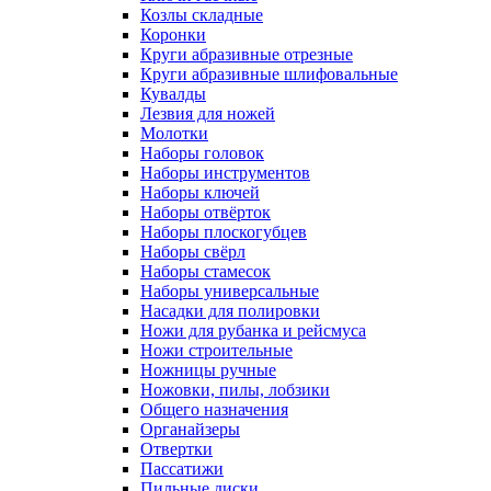
Козлы складные
Коронки
Круги абразивные отрезные
Круги абразивные шлифовальные
Кувалды
Лезвия для ножей
Молотки
Наборы головок
Наборы инструментов
Наборы ключей
Наборы отвёрток
Наборы плоскогубцев
Наборы свёрл
Наборы стамесок
Наборы универсальные
Насадки для полировки
Ножи для рубанка и рейсмуса
Ножи строительные
Ножницы ручные
Ножовки, пилы, лобзики
Общего назначения
Органайзеры
Отвертки
Пассатижи
Пильные диски