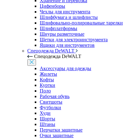
Хранение и перевозка
Цифенборы
Чехлы для инструмента
Шлифбумага и шлифлисты
Шлифовально-полировальные тарелки
Шлифплатформы
Шнуры разметочные
Щетки для электроинструмента
Ящики для инструментов
Спецодежда DeWALT
Спецодежда DeWALT
Аксессуары для одежды
Жилеты
Кофты
Куртки
Поло
Рабочая обувь
Свитшоты
Футболки
Худи
Шорты
Штаны
Перчатки защитные
Очки защитные