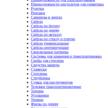
Принадлежности пистолетов для герметика
Рулетки
Рюкзаки
Саморезы в лентах
Свёрла
Свёрла по бетону
Свёрла по дереву
Свёрла по металлу
Свёрла по стеклу и плитке
Свёрла универсальные
Свёрла центрирующие
Сверлильные патроны
Системы для хранения и транспортировки
Скобы для степлера
Средства защиты
Стамески
Степлеры
Струбцины
Сумки для инструментов
Тележки транспортировочные
Топоры
Угольники
Уровни
Фрезы по дереву