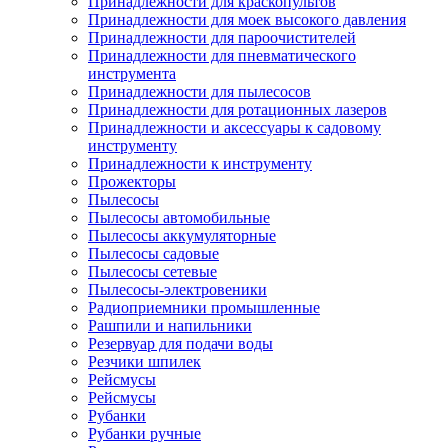
Принадлежности для краскопультов
Принадлежности для моек высокого давления
Принадлежности для пароочистителей
Принадлежности для пневматического
инструмента
Принадлежности для пылесосов
Принадлежности для ротационных лазеров
Принадлежности и аксессуары к садовому
инструменту
Принадлежности к инструменту
Прожекторы
Пылесосы
Пылесосы автомобильные
Пылесосы аккумуляторные
Пылесосы садовые
Пылесосы сетевые
Пылесосы-электровеники
Радиоприемники промышленные
Рашпили и напильники
Резервуар для подачи воды
Резчики шпилек
Рейсмусы
Рейсмусы
Рубанки
Рубанки ручные