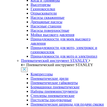
Косы и триммеры
Высоторезы
Газонокосилки
Опрыскиватели
Насосы скважинные
Дренажные насосы
Насосные станции
Насосы поверхностные
Мойки высокого давления
Принадлежности для моек высокого
давления
Принадлежности для мото, электрокос и
газонокосилок
Принадлежности для мото и электропил
Пневматический инструмент STANLEY
Пневматический инструмент STANLEY
Компрессоры
Пневматические дрели
Пневматические гайковерты
Бормашинки пневматические
Наборы пневмоинструмента
Степлеры пневматические
Пистолеты продувочные
Пневматические шприцы для подачи смазки