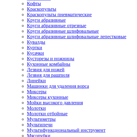
Кофты
Краскопульты
Краскопульты пневматические
Круги абразивные
Круги абразивные отрезные
Круги абразивные шлифовальные
Круги абразивные шлифовальные лепестковые
Кувалды
Куртки
Кусачки
Кусторезы и ножницы
Кухонные комбайны
Лезвия для ножей
Лезвия для рашпиля
Линейки
Машинки для удаления ворса
Миксеры
Миксеры кухонные
Мойки высокого давления
Молотки
Молотки отбойные
Мультиметры
Мультипечи
Мультифункциональный инструмент
Мясорубки