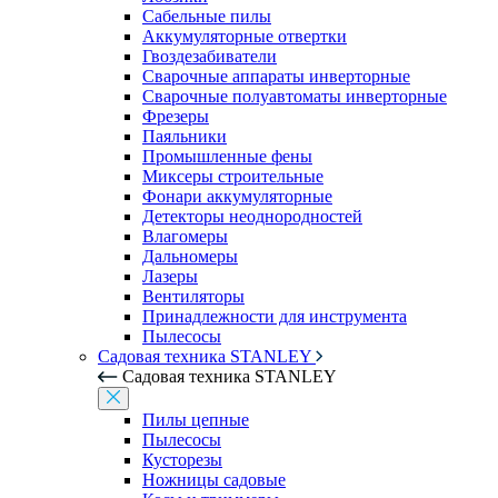
Сабельные пилы
Аккумуляторные отвертки
Гвоздезабиватели
Сварочные аппараты инверторные
Сварочные полуавтоматы инверторные
Фрезеры
Паяльники
Промышленные фены
Миксеры строительные
Фонари аккумуляторные
Детекторы неоднородностей
Влагомеры
Дальномеры
Лазеры
Вентиляторы
Принадлежности для инструмента
Пылесосы
Садовая техника STANLEY
Садовая техника STANLEY
Пилы цепные
Пылесосы
Кусторезы
Ножницы садовые