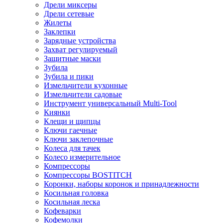
Дрели миксеры
Дрели сетевые
Жилеты
Заклепки
Зарядные устройства
Захват регулируемый
Защитные маски
Зубила
Зубила и пики
Измельчители кухонные
Измельчители садовые
Инструмент универсальный Multi-Tool
Киянки
Клещи и щипцы
Ключи гаечные
Ключи заклепочные
Колеса для тачек
Колесо измерительное
Компрессоры
Компрессоры BOSTITCH
Коронки, наборы коронок и принадлежности
Косильная головка
Косильная леска
Кофеварки
Кофемолки