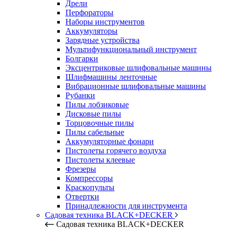
Дрели
Перфораторы
Наборы инструментов
Аккумуляторы
Зарядные устройства
Мультифункциональный инструмент
Болгарки
Эксцентриковые шлифовальные машины
Шлифмашины ленточные
Вибрационные шлифовальные машины
Рубанки
Пилы лобзиковые
Дисковые пилы
Торцовочные пилы
Пилы сабельные
Аккумуляторные фонари
Пистолеты горячего воздуха
Пистолеты клеевые
Фрезеры
Компрессоры
Краскопульты
Отвертки
Принадлежности для инструмента
Садовая техника BLACK+DECKER
Садовая техника BLACK+DECKER