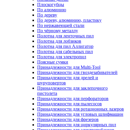
Плоскогубцы
По алюминию
По дереву
По дереву, алюминию, пластику
По нержавеющей стали
По чёрному металлу
Полотна для ленточных пил
Полотна для лобзиков
Полотна для пил Аллигатор
Полотна для сабельных пил
Полотна для электропил
Поясные сумки
Принадлежности для Multi-Tool
Принадлежности для гвоздезабивателей
Принадлежности для дрелей и
шуруповертов
Принадлежности для заклепочного
пистолета
Принадлежности для перфораторов
Принадлежности для пылесосов
Принадлежности для ротационных лазеров
Принадлежности для угловых шлифмашин
Принадлежности для фрезеров
Принадлежности для циркулярных пил
Принадлежности для электрорубанков