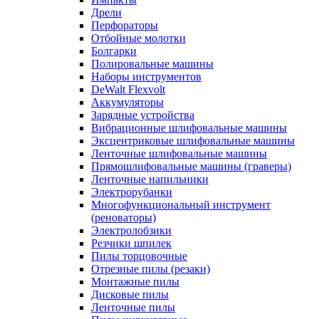
Дрели
Перфораторы
Отбойные молотки
Болгарки
Полировальные машины
Наборы инструментов
DeWalt Flexvolt
Аккумуляторы
Зарядные устройства
Вибрационные шлифовальные машины
Эксцентриковые шлифовальные машины
Ленточные шлифовальные машины
Прямошлифовальные машины (граверы)
Ленточные напильники
Электрорубанки
Многофункциональный инструмент
(реноваторы)
Электролобзики
Резчики шпилек
Пилы торцовочные
Отрезные пилы (резаки)
Монтажные пилы
Дисковые пилы
Ленточные пилы