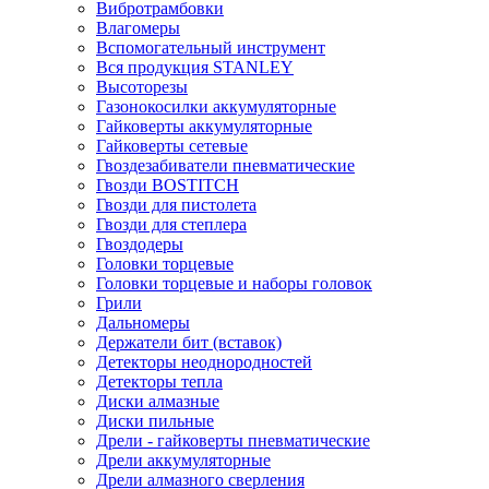
Вибротрамбовки
Влагомеры
Вспомогательный инструмент
Вся продукция STANLEY
Высоторезы
Газонокосилки аккумуляторные
Гайковерты аккумуляторные
Гайковерты сетевые
Гвоздезабиватели пневматические
Гвозди BOSTITCH
Гвозди для пистолета
Гвозди для степлера
Гвоздодеры
Головки торцевые
Головки торцевые и наборы головок
Грили
Дальномеры
Держатели бит (вставок)
Детекторы неоднородностей
Детекторы тепла
Диски алмазные
Диски пильные
Дрели - гайковерты пневматические
Дрели аккумуляторные
Дрели алмазного сверления