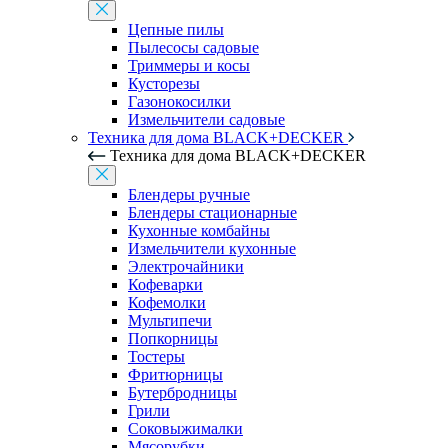
Цепные пилы
Пылесосы садовые
Триммеры и косы
Кусторезы
Газонокосилки
Измельчители садовые
Техника для дома BLACK+DECKER
Техника для дома BLACK+DECKER
Блендеры ручные
Блендеры стационарные
Кухонные комбайны
Измельчители кухонные
Электрочайники
Кофеварки
Кофемолки
Мультипечи
Попкорницы
Тостеры
Фритюрницы
Бутербродницы
Грили
Соковыжималки
Мясорубки