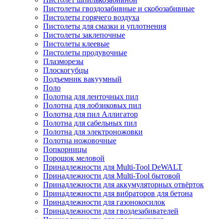
Пистолеты гвоздозабивные и скобозабивные
Пистолеты горячего воздуха
Пистолеты для смазки и уплотнения
Пистолеты заклепочные
Пистолеты клеевые
Пистолеты продувочные
Плазморезы
Плоскогубцы
Подъемник вакуумный
Поло
Полотна для ленточных пил
Полотна для лобзиковых пил
Полотна для пил Аллигатор
Полотна для сабельных пил
Полотна для электроножовки
Полотна ножовочные
Попкорницы
Порошок меловой
Принадлежности для Multi-Tool DeWALT
Принадлежности для Multi-Tool бытовой
Принадлежности для аккумуляторных отвёрток
Принадлежности для вибраторов для бетона
Принадлежности для газонокосилок
Принадлежности для гвоздезабивателей