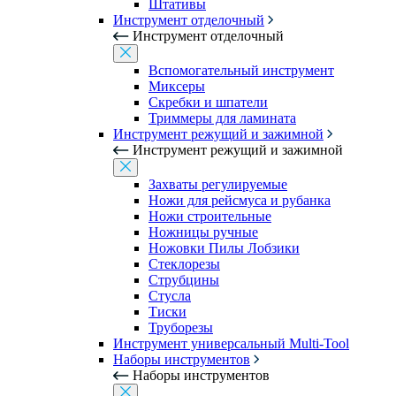
Штативы
Инструмент отделочный
Инструмент отделочный
Вспомогательный инструмент
Миксеры
Скребки и шпатели
Триммеры для ламината
Инструмент режущий и зажимной
Инструмент режущий и зажимной
Захваты регулируемые
Ножи для рейсмуса и рубанка
Ножи строительные
Ножницы ручные
Ножовки Пилы Лобзики
Стеклорезы
Струбцины
Стусла
Тиски
Труборезы
Инструмент универсальный Multi-Tool
Наборы инструментов
Наборы инструментов