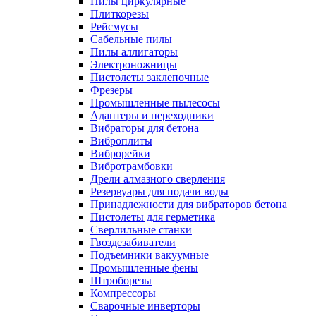
Пилы циркулярные
Плиткорезы
Рейсмусы
Сабельные пилы
Пилы аллигаторы
Электроножницы
Пистолеты заклепочные
Фрезеры
Промышленные пылесосы
Адаптеры и переходники
Вибраторы для бетона
Виброплиты
Виброрейки
Вибротрамбовки
Дрели алмазного сверления
Резервуары для подачи воды
Принадлежности для вибраторов бетона
Пистолеты для герметика
Сверлильные станки
Гвоздезабиватели
Подъемники вакуумные
Промышленные фены
Штроборезы
Компрессоры
Сварочные инверторы