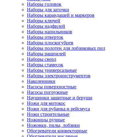
Наборы головок
Наборы для заточки
Наборы карандашей и маркеров
Наборы ключей
Наборы надфилей
Наборы напильников
Наборы отверток
Наборы плоскогубцев
Наборы полотен для лобзиковых пил
Наборы рашпилей
Наборы сверл
Наборы стамесок
Наборы универсальные
Наборы электроинструментов
Наколенники
Насосы поверхностные
Насосы погружные
Наушники защитные и беруши
Ножи для мотокос
Ножи для рубанка и рейсмуса
Ножи строительные
Ножницы ручные
Ножовки, пилы, лобзики
Обогреватели конвекторные
Обогреватели масляные