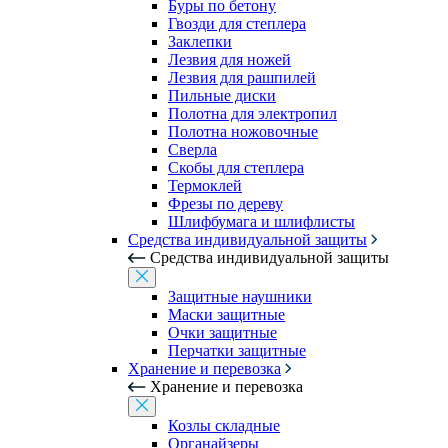
Буры по бетону
Гвозди для степлера
Заклепки
Лезвия для ножей
Лезвия для рашпилей
Пильные диски
Полотна для электропил
Полотна ножовочные
Сверла
Скобы для степлера
Термоклей
Фрезы по дереву
Шлифбумага и шлифлисты
Средства индивидуальной защиты
Средства индивидуальной защиты
Защитные наушники
Маски защитные
Очки защитные
Перчатки защитные
Хранение и перевозка
Хранение и перевозка
Козлы складные
Органайзеры