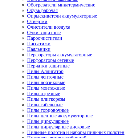
Обогреватели микатермические
Обувь рабочая
Опрыскиватели аккумуляторные
Отвертки
Очистители воздуха
Очки защитные
Пароочистители
Пассатижи
Паяльники
Перфораторы аккумуляторные
Перфораторы сетевые
Перчатки защитные
Пилы Аллигатор
Пилы ленточные
Пилы лобзиковые
Пилы монтажные
Пилы отрезные
Пилы плиткорезы
Пилы сабельные
Пилы торцовочные
Пилы цепные аккумуляторные
Пилы циркулярные
Пилы циркулярные дисковые
Пильные полотна и наборы пильных полотен
Пистолет шпилькозабивной