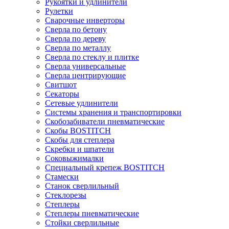
Рукоятки и удлинители
Рулетки
Сварочные инверторы
Сверла по бетону
Сверла по дереву
Сверла по металлу
Сверла по стеклу и плитке
Сверла универсальные
Сверла центрирующие
Свитшот
Секаторы
Сетевые удлинители
Системы хранения и транспортировки
Скобозабиватели пневматические
Скобы BOSTITCH
Скобы для степлера
Скребки и шпатели
Соковыжималки
Специальный крепеж BOSTITCH
Стамески
Станок сверлильный
Стеклорезы
Степлеры
Степлеры пневматические
Стойки сверлильные