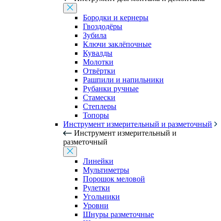
Бородки и кернеры
Гвоздодёры
Зубила
Ключи заклёпочные
Кувалды
Молотки
Отвёртки
Рашпили и напильники
Рубанки ручные
Стамески
Степлеры
Топоры
Инструмент измерительный и разметочный
Инструмент измерительный и
разметочный
Линейки
Мультиметры
Порошок меловой
Рулетки
Угольники
Уровни
Шнуры разметочные