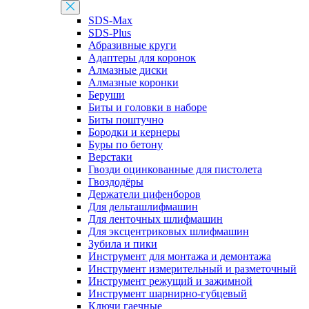
SDS-Max
SDS-Plus
Абразивные круги
Адаптеры для коронок
Алмазные диски
Алмазные коронки
Беруши
Биты и головки в наборе
Биты поштучно
Бородки и кернеры
Буры по бетону
Верстаки
Гвозди оцинкованные для пистолета
Гвоздодёры
Держатели цифенборов
Для дельташлифмашин
Для ленточных шлифмашин
Для эксцентриковых шлифмашин
Зубила и пики
Инструмент для монтажа и демонтажа
Инструмент измерительный и разметочный
Инструмент режущий и зажимной
Инструмент шарнирно-губцевый
Ключи гаечные