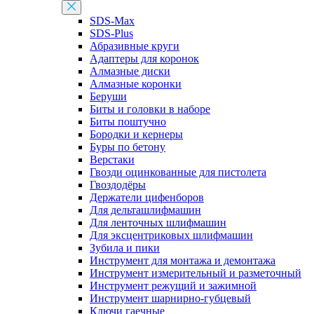
SDS-Max
SDS-Plus
Абразивные круги
Адаптеры для коронок
Алмазные диски
Алмазные коронки
Беруши
Биты и головки в наборе
Биты поштучно
Бородки и кернеры
Буры по бетону
Верстаки
Гвозди оцинкованные для пистолета
Гвоздодёры
Держатели цифенборов
Для дельташлифмашин
Для ленточных шлифмашин
Для эксцентриковых шлифмашин
Зубила и пики
Инструмент для монтажа и демонтажа
Инструмент измерительный и разметочный
Инструмент режущий и зажимной
Инструмент шарнирно-губцевый
Ключи гаечные