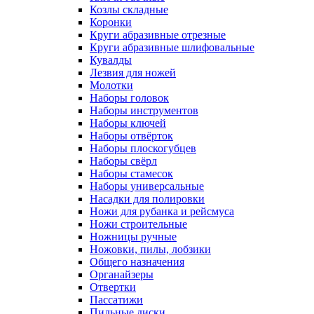
Козлы складные
Коронки
Круги абразивные отрезные
Круги абразивные шлифовальные
Кувалды
Лезвия для ножей
Молотки
Наборы головок
Наборы инструментов
Наборы ключей
Наборы отвёрток
Наборы плоскогубцев
Наборы свёрл
Наборы стамесок
Наборы универсальные
Насадки для полировки
Ножи для рубанка и рейсмуса
Ножи строительные
Ножницы ручные
Ножовки, пилы, лобзики
Общего назначения
Органайзеры
Отвертки
Пассатижи
Пильные диски