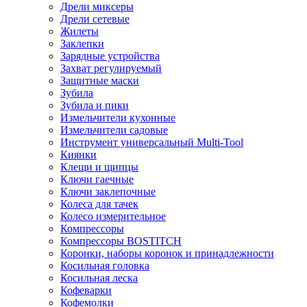
Дрели миксеры
Дрели сетевые
Жилеты
Заклепки
Зарядные устройства
Захват регулируемый
Защитные маски
Зубила
Зубила и пики
Измельчители кухонные
Измельчители садовые
Инструмент универсальный Multi-Tool
Киянки
Клещи и щипцы
Ключи гаечные
Ключи заклепочные
Колеса для тачек
Колесо измерительное
Компрессоры
Компрессоры BOSTITCH
Коронки, наборы коронок и принадлежности
Косильная головка
Косильная леска
Кофеварки
Кофемолки