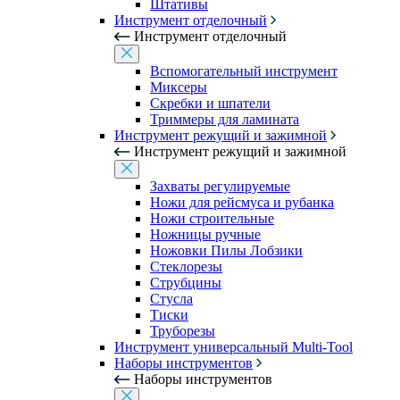
Штативы
Инструмент отделочный
Инструмент отделочный
Вспомогательный инструмент
Миксеры
Скребки и шпатели
Триммеры для ламината
Инструмент режущий и зажимной
Инструмент режущий и зажимной
Захваты регулируемые
Ножи для рейсмуса и рубанка
Ножи строительные
Ножницы ручные
Ножовки Пилы Лобзики
Стеклорезы
Струбцины
Стусла
Тиски
Труборезы
Инструмент универсальный Multi-Tool
Наборы инструментов
Наборы инструментов