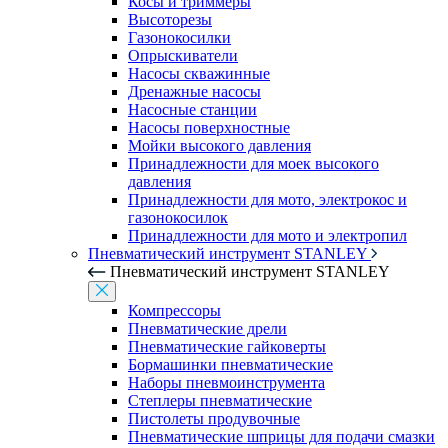
Косы и триммеры
Высоторезы
Газонокосилки
Опрыскиватели
Насосы скважинные
Дренажные насосы
Насосные станции
Насосы поверхностные
Мойки высокого давления
Принадлежности для моек высокого
давления
Принадлежности для мото, электрокос и
газонокосилок
Принадлежности для мото и электропил
Пневматический инструмент STANLEY
Пневматический инструмент STANLEY
Компрессоры
Пневматические дрели
Пневматические гайковерты
Бормашинки пневматические
Наборы пневмоинструмента
Степлеры пневматические
Пистолеты продувочные
Пневматические шприцы для подачи смазки