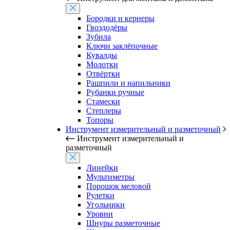
Бородки и кернеры
Гвоздодёры
Зубила
Ключи заклёпочные
Кувалды
Молотки
Отвёртки
Рашпили и напильники
Рубанки ручные
Стамески
Степлеры
Топоры
Инструмент измерительный и разметочный
Инструмент измерительный и
разметочный
Линейки
Мультиметры
Порошок меловой
Рулетки
Угольники
Уровни
Шнуры разметочные