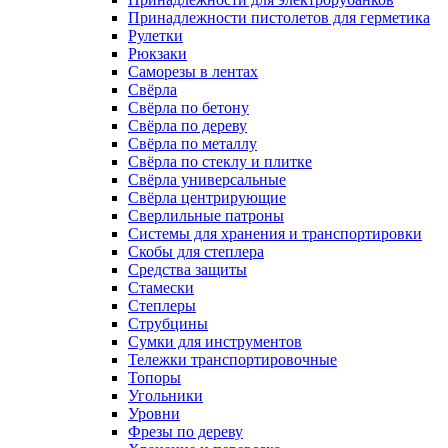
Принадлежности пистолетов для герметика
Рулетки
Рюкзаки
Саморезы в лентах
Свёрла
Свёрла по бетону
Свёрла по дереву
Свёрла по металлу
Свёрла по стеклу и плитке
Свёрла универсальные
Свёрла центрирующие
Сверлильные патроны
Системы для хранения и транспортировки
Скобы для степлера
Средства защиты
Стамески
Степлеры
Струбцины
Сумки для инструментов
Тележки транспортировочные
Топоры
Угольники
Уровни
Фрезы по дереву