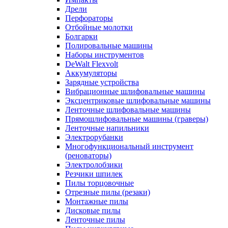
Дрели
Перфораторы
Отбойные молотки
Болгарки
Полировальные машины
Наборы инструментов
DeWalt Flexvolt
Аккумуляторы
Зарядные устройства
Вибрационные шлифовальные машины
Эксцентриковые шлифовальные машины
Ленточные шлифовальные машины
Прямошлифовальные машины (граверы)
Ленточные напильники
Электрорубанки
Многофункциональный инструмент
(реноваторы)
Электролобзики
Резчики шпилек
Пилы торцовочные
Отрезные пилы (резаки)
Монтажные пилы
Дисковые пилы
Ленточные пилы