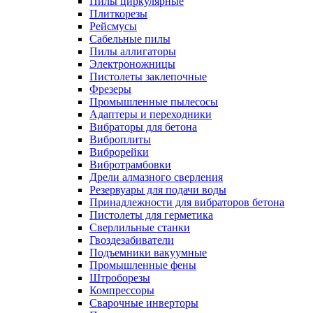
Пилы циркулярные
Плиткорезы
Рейсмусы
Сабельные пилы
Пилы аллигаторы
Электроножницы
Пистолеты заклепочные
Фрезеры
Промышленные пылесосы
Адаптеры и переходники
Вибраторы для бетона
Виброплиты
Виброрейки
Вибротрамбовки
Дрели алмазного сверления
Резервуары для подачи воды
Принадлежности для вибраторов бетона
Пистолеты для герметика
Сверлильные станки
Гвоздезабиватели
Подъемники вакуумные
Промышленные фены
Штроборезы
Компрессоры
Сварочные инверторы