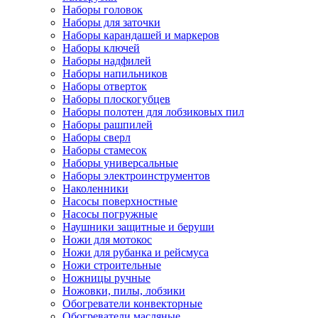
Наборы головок
Наборы для заточки
Наборы карандашей и маркеров
Наборы ключей
Наборы надфилей
Наборы напильников
Наборы отверток
Наборы плоскогубцев
Наборы полотен для лобзиковых пил
Наборы рашпилей
Наборы сверл
Наборы стамесок
Наборы универсальные
Наборы электроинструментов
Наколенники
Насосы поверхностные
Насосы погружные
Наушники защитные и беруши
Ножи для мотокос
Ножи для рубанка и рейсмуса
Ножи строительные
Ножницы ручные
Ножовки, пилы, лобзики
Обогреватели конвекторные
Обогреватели масляные