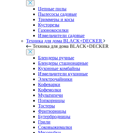
Цепные пилы
Пылесосы садовые
Триммеры и косы
Кусторезы
Газонокосилки
Измельчители садовые
Техника для дома BLACK+DECKER
Техника для дома BLACK+DECKER
Блендеры ручные
Блендеры стационарные
Кухонные комбайны
Измельчители кухонные
Электрочайники
Кофеварки
Кофемолки
Мультипечи
Попкорницы
Тостеры
Фритюрницы
Бутербродницы
Грили
Соковыжималки
Мясорубки