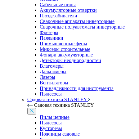
Сабельные пилы
Аккумуляторные отвертки
Гвоздезабиватели
Сварочные аппараты инверторные
Сварочные полуавтоматы инверторные
Фрезеры
Паяльники
Промышленные фены
Миксеры строительные
Фонари аккумуляторные
Детекторы неоднородностей
Влагомеры
Дальномеры
Лазеры
Вентиляторы
Принадлежности для инструмента
Пылесосы
Садовая техника STANLEY
Садовая техника STANLEY
Пилы цепные
Пылесосы
Кусторезы
Ножницы садовые