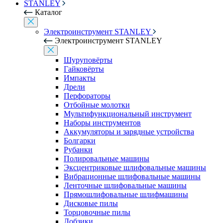
STANLEY
Каталог
Электроинструмент STANLEY
Электроинструмент STANLEY
Шуруповёрты
Гайковёрты
Импакты
Дрели
Перфораторы
Отбойные молотки
Мультифункциональный инструмент
Наборы инструментов
Аккумуляторы и зарядные устройства
Болгарки
Рубанки
Полировальные машины
Эксцентриковые шлифовальные машины
Вибрационные шлифовальные машины
Ленточные шлифовальные машины
Прямошлифовальные шлифмашины
Дисковые пилы
Торцовочные пилы
Лобзики