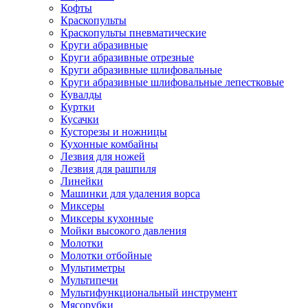
Кофты
Краскопульты
Краскопульты пневматические
Круги абразивные
Круги абразивные отрезные
Круги абразивные шлифовальные
Круги абразивные шлифовальные лепестковые
Кувалды
Куртки
Кусачки
Кусторезы и ножницы
Кухонные комбайны
Лезвия для ножей
Лезвия для рашпиля
Линейки
Машинки для удаления ворса
Миксеры
Миксеры кухонные
Мойки высокого давления
Молотки
Молотки отбойные
Мультиметры
Мультипечи
Мультифункциональный инструмент
Мясорубки