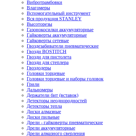
Вибротрамбовки
Влагомеры
Вспомогательный инструмент
Вся продукция STANLEY
Высоторезы
Газонокосилки аккумуляторные
Гайковерты аккумуляторные
Гайковерты сетевые
Гвоздезабиватели пневматические
Гвозди BOSTITCH
Гвозди для пистолета
Гвозди для степлера
Гвоздодеры
Головки торцевые
Головки торцевые и наборы головок
Грили
Дальномеры
Держатели бит (вставок)
Детекторы неоднородностей
Детекторы тепла
Диски алмазные
Диски пильные
Дрели - гайковерты пневматические
Дрели аккумуляторные
Дрели алмазного сверления