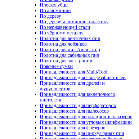
Плоскогубцы
По алюминию
По дереву
По дереву, алюминию, пластику
По нержавеющей стали
По чёрному металлу
Полотна для ленточных пил
Полотна для лобзиков
Полотна для пил Аллигатор
Полотна для сабельных пил
Полотна для электропил
Поясные сумки
Принадлежности для Multi-Tool
Принадлежности для гвоздезабивателей
Принадлежности для дрелей и
шуруповертов
Принадлежности для заклепочного
пистолета
Принадлежности для перфораторов
Принадлежности для пылесосов
Принадлежности для ротационных лазеров
Принадлежности для угловых шлифмашин
Принадлежности для фрезеров
Принадлежности для циркулярных пил
Принадлежности для электрорубанков