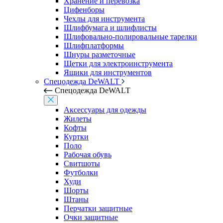
Хранение и перевозка
Цифенборы
Чехлы для инструмента
Шлифбумага и шлифлисты
Шлифовально-полировальные тарелки
Шлифплатформы
Шнуры разметочные
Щетки для электроинструмента
Ящики для инструментов
Спецодежда DeWALT
Спецодежда DeWALT
Аксессуары для одежды
Жилеты
Кофты
Куртки
Поло
Рабочая обувь
Свитшоты
Футболки
Худи
Шорты
Штаны
Перчатки защитные
Очки защитные