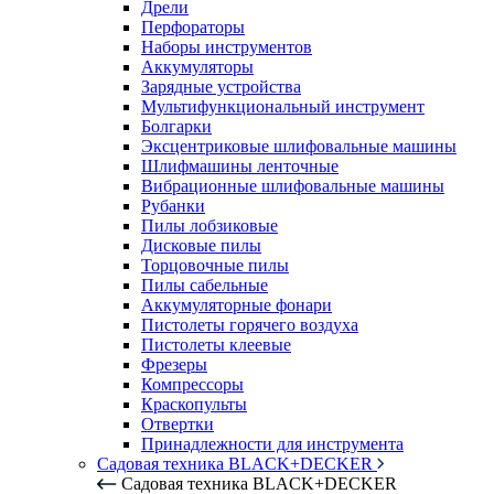
Дрели
Перфораторы
Наборы инструментов
Аккумуляторы
Зарядные устройства
Мультифункциональный инструмент
Болгарки
Эксцентриковые шлифовальные машины
Шлифмашины ленточные
Вибрационные шлифовальные машины
Рубанки
Пилы лобзиковые
Дисковые пилы
Торцовочные пилы
Пилы сабельные
Аккумуляторные фонари
Пистолеты горячего воздуха
Пистолеты клеевые
Фрезеры
Компрессоры
Краскопульты
Отвертки
Принадлежности для инструмента
Садовая техника BLACK+DECKER
Садовая техника BLACK+DECKER