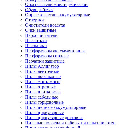
Обогреватели микатермические
Обувь рабочая
Опрыскиватели аккумуляторные
Отвертки
Очистители воздуха
Очки защитные
Пароочистители
Пассатижи
Паяльники
Перфораторы аккумуляторные
Перфораторы сетевые
Перчатки защитные
Пилы Аллигатор
Пилы ленточные
Пилы лобзиковые
Пилы монтажные
Пилы отрезные
Пилы плиткорезы
Пилы сабельные
Пилы торцовочные
Пилы цепные аккумуляторные
Пилы циркулярные
Пилы циркулярные дисковые
Пильные полотна и наборы пильных полотен
Пистолет шпилькозабивной