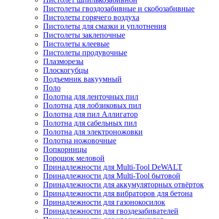
Пистолеты гвоздозабивные и скобозабивные
Пистолеты горячего воздуха
Пистолеты для смазки и уплотнения
Пистолеты заклепочные
Пистолеты клеевые
Пистолеты продувочные
Плазморезы
Плоскогубцы
Подъемник вакуумный
Поло
Полотна для ленточных пил
Полотна для лобзиковых пил
Полотна для пил Аллигатор
Полотна для сабельных пил
Полотна для электроножовки
Полотна ножовочные
Попкорницы
Порошок меловой
Принадлежности для Multi-Tool DeWALT
Принадлежности для Multi-Tool бытовой
Принадлежности для аккумуляторных отвёрток
Принадлежности для вибраторов для бетона
Принадлежности для газонокосилок
Принадлежности для гвоздезабивателей