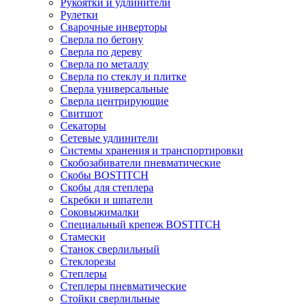
Рукоятки и удлинители
Рулетки
Сварочные инверторы
Сверла по бетону
Сверла по дереву
Сверла по металлу
Сверла по стеклу и плитке
Сверла универсальные
Сверла центрирующие
Свитшот
Секаторы
Сетевые удлинители
Системы хранения и транспортировки
Скобозабиватели пневматические
Скобы BOSTITCH
Скобы для степлера
Скребки и шпатели
Соковыжималки
Специальный крепеж BOSTITCH
Стамески
Станок сверлильный
Стеклорезы
Степлеры
Степлеры пневматические
Стойки сверлильные