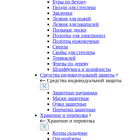
Буры по бетону
Гвозди для степлера
Заклепки
Лезвия для ножей
Лезвия для рашпилей
Пильные диски
Полотна для электропил
Полотна ножовочные
Сверла
Скобы для степлера
Термоклей
Фрезы по дереву
Шлифбумага и шлифлисты
Средства индивидуальной защиты
Средства индивидуальной защиты
Защитные наушники
Маски защитные
Очки защитные
Перчатки защитные
Хранение и перевозка
Хранение и перевозка
Козлы складные
Органайзеры