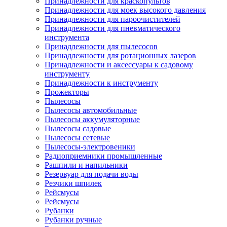
Принадлежности для краскопультов
Принадлежности для моек высокого давления
Принадлежности для пароочистителей
Принадлежности для пневматического
инструмента
Принадлежности для пылесосов
Принадлежности для ротационных лазеров
Принадлежности и аксессуары к садовому
инструменту
Принадлежности к инструменту
Прожекторы
Пылесосы
Пылесосы автомобильные
Пылесосы аккумуляторные
Пылесосы садовые
Пылесосы сетевые
Пылесосы-электровеники
Радиоприемники промышленные
Рашпили и напильники
Резервуар для подачи воды
Резчики шпилек
Рейсмусы
Рейсмусы
Рубанки
Рубанки ручные