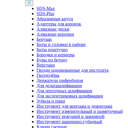
SDS-Max
SDS-Plus
Абразивные круги
Адаптеры для коронок
Алмазные диски
Алмазные коронки
Беруши
Биты и головки в наборе
Биты поштучно
Бородки и кернеры
Буры по бетону
Верстаки
Гвозди оцинкованные для пистолета
Гвоздодёры
Держатели цифенборов
Для дельташлифмашин
Для ленточных шлифмашин
Для эксцентриковых шлифмашин
Зубила и пики
Инструмент для монтажа и демонтажа
Инструмент измерительный и разметочный
Инструмент режущий и зажимной
Инструмент шарнирно-губцевый
Ключи гаечные