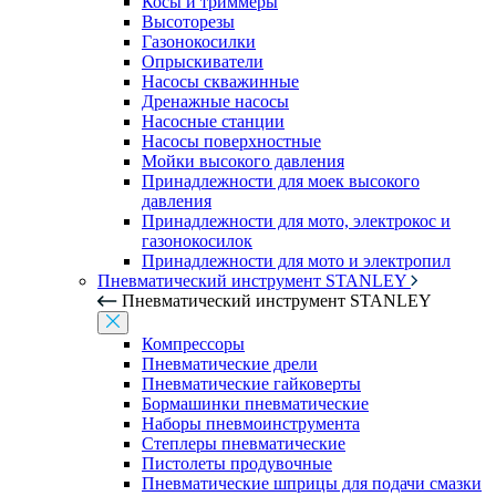
Косы и триммеры
Высоторезы
Газонокосилки
Опрыскиватели
Насосы скважинные
Дренажные насосы
Насосные станции
Насосы поверхностные
Мойки высокого давления
Принадлежности для моек высокого
давления
Принадлежности для мото, электрокос и
газонокосилок
Принадлежности для мото и электропил
Пневматический инструмент STANLEY
Пневматический инструмент STANLEY
Компрессоры
Пневматические дрели
Пневматические гайковерты
Бормашинки пневматические
Наборы пневмоинструмента
Степлеры пневматические
Пистолеты продувочные
Пневматические шприцы для подачи смазки