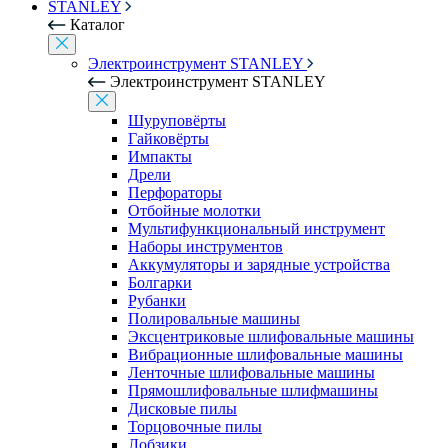
STANLEY
Каталог
Электроинструмент STANLEY
Электроинструмент STANLEY
Шуруповёрты
Гайковёрты
Импакты
Дрели
Перфораторы
Отбойные молотки
Мультифункциональный инструмент
Наборы инструментов
Аккумуляторы и зарядные устройства
Болгарки
Рубанки
Полировальные машины
Эксцентриковые шлифовальные машины
Вибрационные шлифовальные машины
Ленточные шлифовальные машины
Прямошлифовальные шлифмашины
Дисковые пилы
Торцовочные пилы
Лобзики