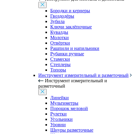
Бородки и кернеры
Гвоздодёры
Зубила
Ключи заклёпочные
Кувалды
Молотки
Отвёртки
Рашпили и напильники
Рубанки ручные
Стамески
Степлеры
Топоры
Инструмент измерительный и разметочный
Инструмент измерительный и
разметочный
Линейки
Мультиметры
Порошок меловой
Рулетки
Угольники
Уровни
Шнуры разметочные