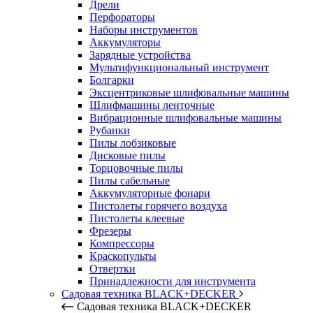
Дрели
Перфораторы
Наборы инструментов
Аккумуляторы
Зарядные устройства
Мультифункциональный инструмент
Болгарки
Эксцентриковые шлифовальные машины
Шлифмашины ленточные
Вибрационные шлифовальные машины
Рубанки
Пилы лобзиковые
Дисковые пилы
Торцовочные пилы
Пилы сабельные
Аккумуляторные фонари
Пистолеты горячего воздуха
Пистолеты клеевые
Фрезеры
Компрессоры
Краскопульты
Отвертки
Принадлежности для инструмента
Садовая техника BLACK+DECKER
Садовая техника BLACK+DECKER