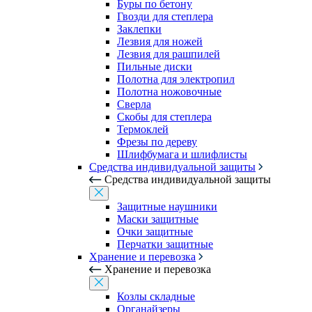
Буры по бетону
Гвозди для степлера
Заклепки
Лезвия для ножей
Лезвия для рашпилей
Пильные диски
Полотна для электропил
Полотна ножовочные
Сверла
Скобы для степлера
Термоклей
Фрезы по дереву
Шлифбумага и шлифлисты
Средства индивидуальной защиты
Средства индивидуальной защиты
Защитные наушники
Маски защитные
Очки защитные
Перчатки защитные
Хранение и перевозка
Хранение и перевозка
Козлы складные
Органайзеры