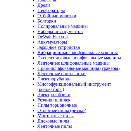
Дрели
Перфораторы
Отбойные молотки
Болгарки
Полировальные машины
Наборы инструментов
DeWalt Flexvolt
Аккумуляторы
Зарядные устройства
Вибрационные шлифовальные машины
Эксцентриковые шлифовальные машины
Ленточные шлифовальные машины
Прямошлифовальные машины (граверы)
Ленточные напильники
Электрорубанки
Многофункциональный инструмент
(реноваторы)
Электролобзики
Резчики шпилек
Пилы торцовочные
Отрезные пилы (резаки)
Монтажные пилы
Дисковые пилы
Ленточные пилы