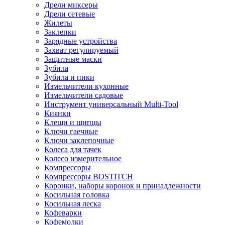
Дрели миксеры
Дрели сетевые
Жилеты
Заклепки
Зарядные устройства
Захват регулируемый
Защитные маски
Зубила
Зубила и пики
Измельчители кухонные
Измельчители садовые
Инструмент универсальный Multi-Tool
Киянки
Клещи и щипцы
Ключи гаечные
Ключи заклепочные
Колеса для тачек
Колесо измерительное
Компрессоры
Компрессоры BOSTITCH
Коронки, наборы коронок и принадлежности
Косильная головка
Косильная леска
Кофеварки
Кофемолки