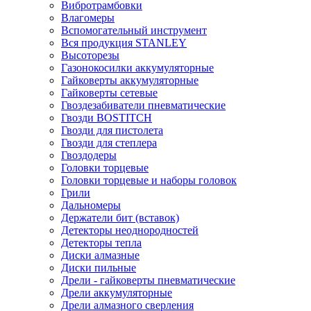
Вибротрамбовки
Влагомеры
Вспомогательный инструмент
Вся продукция STANLEY
Высоторезы
Газонокосилки аккумуляторные
Гайковерты аккумуляторные
Гайковерты сетевые
Гвоздезабиватели пневматические
Гвозди BOSTITCH
Гвозди для пистолета
Гвозди для степлера
Гвоздодеры
Головки торцевые
Головки торцевые и наборы головок
Грили
Дальномеры
Держатели бит (вставок)
Детекторы неоднородностей
Детекторы тепла
Диски алмазные
Диски пильные
Дрели - гайковерты пневматические
Дрели аккумуляторные
Дрели алмазного сверления