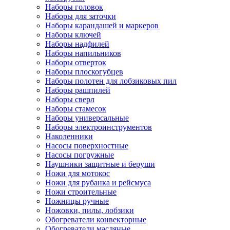
Наборы головок
Наборы для заточки
Наборы карандашей и маркеров
Наборы ключей
Наборы надфилей
Наборы напильников
Наборы отверток
Наборы плоскогубцев
Наборы полотен для лобзиковых пил
Наборы рашпилей
Наборы сверл
Наборы стамесок
Наборы универсальные
Наборы электроинструментов
Наколенники
Насосы поверхностные
Насосы погружные
Наушники защитные и беруши
Ножи для мотокос
Ножи для рубанка и рейсмуса
Ножи строительные
Ножницы ручные
Ножовки, пилы, лобзики
Обогреватели конвекторные
Обогреватели масляные