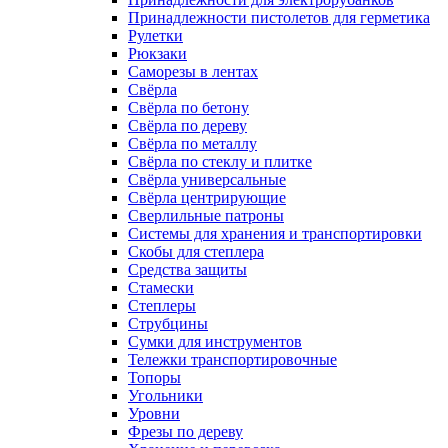
Принадлежности пистолетов для герметика
Рулетки
Рюкзаки
Саморезы в лентах
Свёрла
Свёрла по бетону
Свёрла по дереву
Свёрла по металлу
Свёрла по стеклу и плитке
Свёрла универсальные
Свёрла центрирующие
Сверлильные патроны
Системы для хранения и транспортировки
Скобы для степлера
Средства защиты
Стамески
Степлеры
Струбцины
Сумки для инструментов
Тележки транспортировочные
Топоры
Угольники
Уровни
Фрезы по дереву