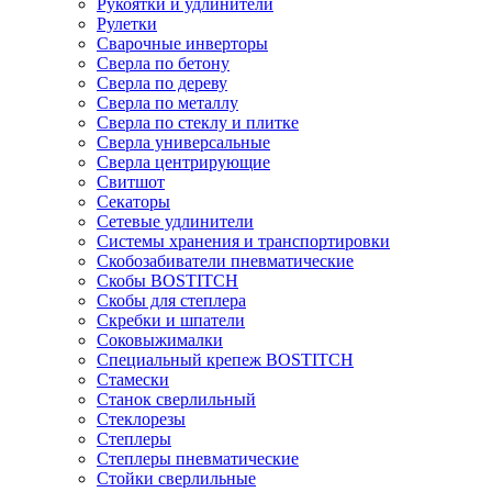
Рукоятки и удлинители
Рулетки
Сварочные инверторы
Сверла по бетону
Сверла по дереву
Сверла по металлу
Сверла по стеклу и плитке
Сверла универсальные
Сверла центрирующие
Свитшот
Секаторы
Сетевые удлинители
Системы хранения и транспортировки
Скобозабиватели пневматические
Скобы BOSTITCH
Скобы для степлера
Скребки и шпатели
Соковыжималки
Специальный крепеж BOSTITCH
Стамески
Станок сверлильный
Стеклорезы
Степлеры
Степлеры пневматические
Стойки сверлильные