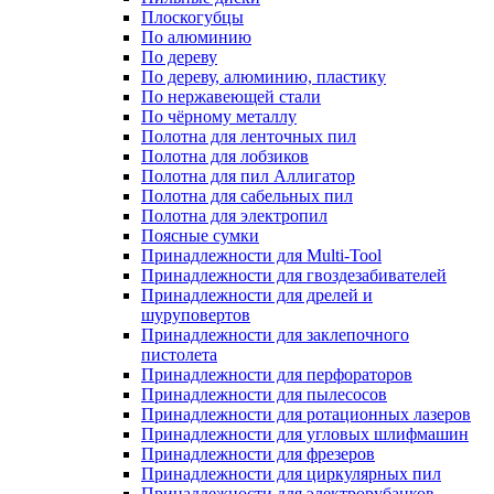
Плоскогубцы
По алюминию
По дереву
По дереву, алюминию, пластику
По нержавеющей стали
По чёрному металлу
Полотна для ленточных пил
Полотна для лобзиков
Полотна для пил Аллигатор
Полотна для сабельных пил
Полотна для электропил
Поясные сумки
Принадлежности для Multi-Tool
Принадлежности для гвоздезабивателей
Принадлежности для дрелей и
шуруповертов
Принадлежности для заклепочного
пистолета
Принадлежности для перфораторов
Принадлежности для пылесосов
Принадлежности для ротационных лазеров
Принадлежности для угловых шлифмашин
Принадлежности для фрезеров
Принадлежности для циркулярных пил
Принадлежности для электрорубанков