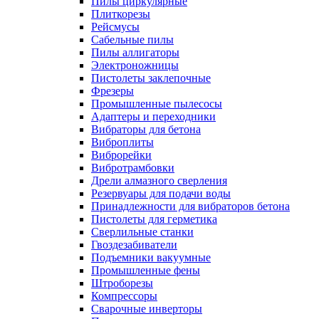
Пилы циркулярные
Плиткорезы
Рейсмусы
Сабельные пилы
Пилы аллигаторы
Электроножницы
Пистолеты заклепочные
Фрезеры
Промышленные пылесосы
Адаптеры и переходники
Вибраторы для бетона
Виброплиты
Виброрейки
Вибротрамбовки
Дрели алмазного сверления
Резервуары для подачи воды
Принадлежности для вибраторов бетона
Пистолеты для герметика
Сверлильные станки
Гвоздезабиватели
Подъемники вакуумные
Промышленные фены
Штроборезы
Компрессоры
Сварочные инверторы