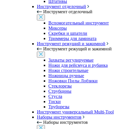
Штативы
Инструмент отделочный
Инструмент отделочный
Вспомогательный инструмент
Миксеры
Скребки и шпатели
Триммеры для ламината
Инструмент режущий и зажимной
Инструмент режущий и зажимной
Захваты регулируемые
Ножи для рейсмуса и рубанка
Ножи строительные
Ножницы ручные
Ножовки Пилы Лобзики
Стеклорезы
Струбцины
Стусла
Тиски
Труборезы
Инструмент универсальный Multi-Tool
Наборы инструментов
Наборы инструментов