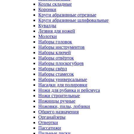
Козлы складные
Коронки
Круги абразивные отрезные
Круги абразивные шлифовальные
Кувалды
Лезвия для ножей
Молотки
Наборы головок
Наборы инструментов
Наборы ключей
Наборы отвёрток
Наборы плоскогубцев
Наборы свёрл
Наборы стамесок
Наборы универсальные
Насадки для полировки
Ножи для рубанка и рейсмуса
Ножи строительные
Ножницы ручные
Ножовки, пилы, лобзики
Общего назначения
Органайзеры
Отвертки
Пассатижи
Пильные диски