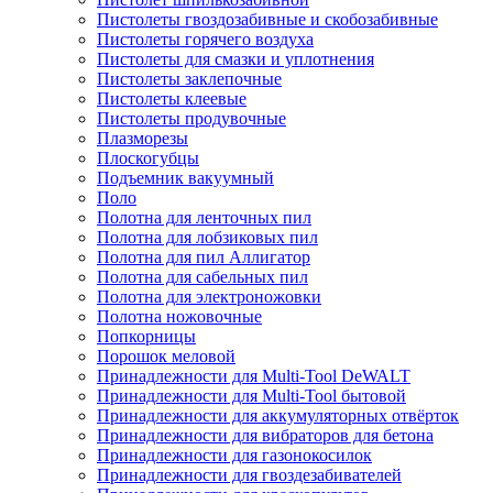
Пистолеты гвоздозабивные и скобозабивные
Пистолеты горячего воздуха
Пистолеты для смазки и уплотнения
Пистолеты заклепочные
Пистолеты клеевые
Пистолеты продувочные
Плазморезы
Плоскогубцы
Подъемник вакуумный
Поло
Полотна для ленточных пил
Полотна для лобзиковых пил
Полотна для пил Аллигатор
Полотна для сабельных пил
Полотна для электроножовки
Полотна ножовочные
Попкорницы
Порошок меловой
Принадлежности для Multi-Tool DeWALT
Принадлежности для Multi-Tool бытовой
Принадлежности для аккумуляторных отвёрток
Принадлежности для вибраторов для бетона
Принадлежности для газонокосилок
Принадлежности для гвоздезабивателей