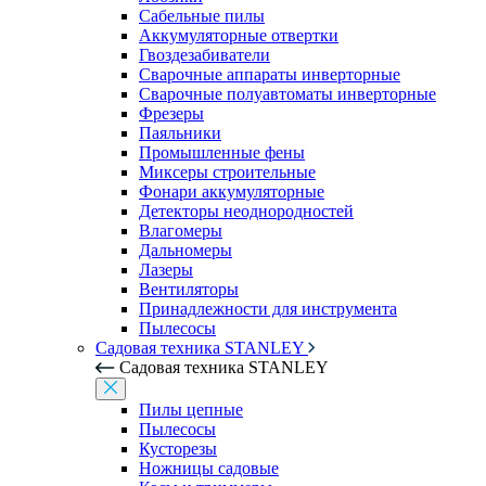
Сабельные пилы
Аккумуляторные отвертки
Гвоздезабиватели
Сварочные аппараты инверторные
Сварочные полуавтоматы инверторные
Фрезеры
Паяльники
Промышленные фены
Миксеры строительные
Фонари аккумуляторные
Детекторы неоднородностей
Влагомеры
Дальномеры
Лазеры
Вентиляторы
Принадлежности для инструмента
Пылесосы
Садовая техника STANLEY
Садовая техника STANLEY
Пилы цепные
Пылесосы
Кусторезы
Ножницы садовые