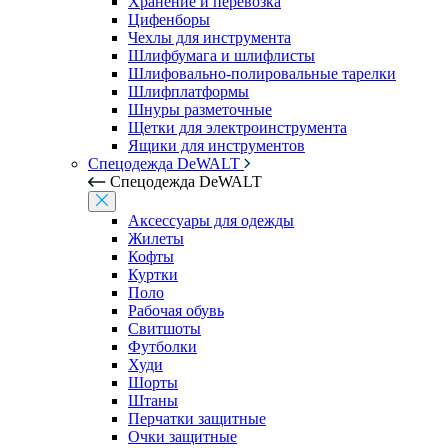
Хранение и перевозка
Цифенборы
Чехлы для инструмента
Шлифбумага и шлифлисты
Шлифовально-полировальные тарелки
Шлифплатформы
Шнуры разметочные
Щетки для электроинструмента
Ящики для инструментов
Спецодежда DeWALT
Спецодежда DeWALT
Аксессуары для одежды
Жилеты
Кофты
Куртки
Поло
Рабочая обувь
Свитшоты
Футболки
Худи
Шорты
Штаны
Перчатки защитные
Очки защитные