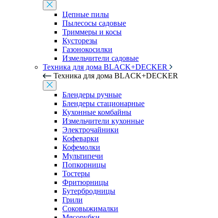
Цепные пилы
Пылесосы садовые
Триммеры и косы
Кусторезы
Газонокосилки
Измельчители садовые
Техника для дома BLACK+DECKER
Техника для дома BLACK+DECKER
Блендеры ручные
Блендеры стационарные
Кухонные комбайны
Измельчители кухонные
Электрочайники
Кофеварки
Кофемолки
Мультипечи
Попкорницы
Тостеры
Фритюрницы
Бутербродницы
Грили
Соковыжималки
Мясорубки