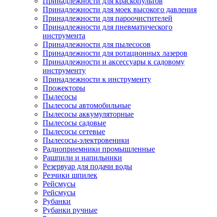
Принадлежности для краскопультов
Принадлежности для моек высокого давления
Принадлежности для пароочистителей
Принадлежности для пневматического
инструмента
Принадлежности для пылесосов
Принадлежности для ротационных лазеров
Принадлежности и аксессуары к садовому
инструменту
Принадлежности к инструменту
Прожекторы
Пылесосы
Пылесосы автомобильные
Пылесосы аккумуляторные
Пылесосы садовые
Пылесосы сетевые
Пылесосы-электровеники
Радиоприемники промышленные
Рашпили и напильники
Резервуар для подачи воды
Резчики шпилек
Рейсмусы
Рейсмусы
Рубанки
Рубанки ручные