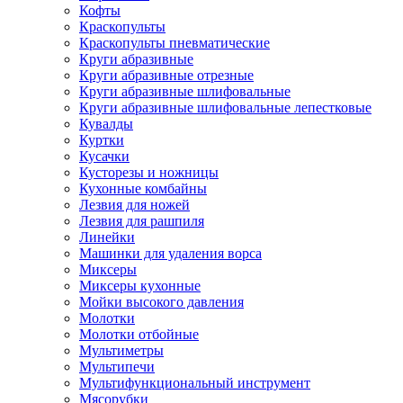
Кофты
Краскопульты
Краскопульты пневматические
Круги абразивные
Круги абразивные отрезные
Круги абразивные шлифовальные
Круги абразивные шлифовальные лепестковые
Кувалды
Куртки
Кусачки
Кусторезы и ножницы
Кухонные комбайны
Лезвия для ножей
Лезвия для рашпиля
Линейки
Машинки для удаления ворса
Миксеры
Миксеры кухонные
Мойки высокого давления
Молотки
Молотки отбойные
Мультиметры
Мультипечи
Мультифункциональный инструмент
Мясорубки