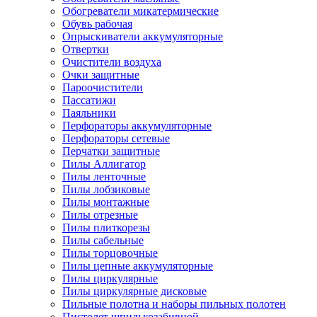
Обогреватели микатермические
Обувь рабочая
Опрыскиватели аккумуляторные
Отвертки
Очистители воздуха
Очки защитные
Пароочистители
Пассатижи
Паяльники
Перфораторы аккумуляторные
Перфораторы сетевые
Перчатки защитные
Пилы Аллигатор
Пилы ленточные
Пилы лобзиковые
Пилы монтажные
Пилы отрезные
Пилы плиткорезы
Пилы сабельные
Пилы торцовочные
Пилы цепные аккумуляторные
Пилы циркулярные
Пилы циркулярные дисковые
Пильные полотна и наборы пильных полотен
Пистолет шпилькозабивной