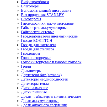
Вибротрамбовки
Влагомеры
Вспомогательный инструмент
Вся продукция STANLEY
Высоторезы
Газонокосилки аккумуляторные
Гайковерты аккумуляторные
Гайковерты сетевые
Гвоздезабиватели пневматические
Гвозди BOSTITCH
Гвозди для пистолета
Гвозди для степлера
Гвоздодеры
Головки торцевые
Головки торцевые и наборы головок
Грили
Дальномеры
Держатели бит (вставок)
Детекторы неоднородностей
Детекторы тепла
Диски алмазные
Диски пильные
Дрели - гайковерты пневматические
Дрели аккумуляторные
Дрели алмазного сверления