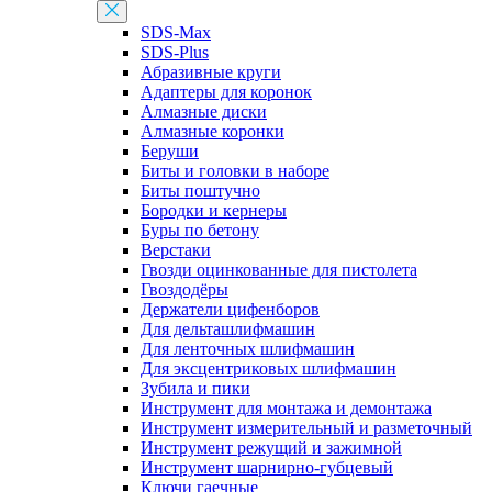
SDS-Max
SDS-Plus
Абразивные круги
Адаптеры для коронок
Алмазные диски
Алмазные коронки
Беруши
Биты и головки в наборе
Биты поштучно
Бородки и кернеры
Буры по бетону
Верстаки
Гвозди оцинкованные для пистолета
Гвоздодёры
Держатели цифенборов
Для дельташлифмашин
Для ленточных шлифмашин
Для эксцентриковых шлифмашин
Зубила и пики
Инструмент для монтажа и демонтажа
Инструмент измерительный и разметочный
Инструмент режущий и зажимной
Инструмент шарнирно-губцевый
Ключи гаечные