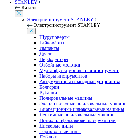
STANLEY
Каталог
Электроинструмент STANLEY
Электроинструмент STANLEY
Шуруповёрты
Гайковёрты
Импакты
Дрели
Перфораторы
Отбойные молотки
Мультифункциональный инструмент
Наборы инструментов
Аккумуляторы и зарядные устройства
Болгарки
Рубанки
Полировальные машины
Эксцентриковые шлифовальные машины
Вибрационные шлифовальные машины
Ленточные шлифовальные машины
Прямошлифовальные шлифмашины
Дисковые пилы
Торцовочные пилы
Лобзики