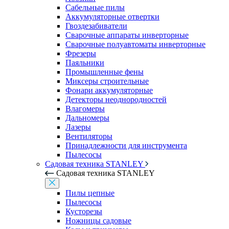
Сабельные пилы
Аккумуляторные отвертки
Гвоздезабиватели
Сварочные аппараты инверторные
Сварочные полуавтоматы инверторные
Фрезеры
Паяльники
Промышленные фены
Миксеры строительные
Фонари аккумуляторные
Детекторы неоднородностей
Влагомеры
Дальномеры
Лазеры
Вентиляторы
Принадлежности для инструмента
Пылесосы
Садовая техника STANLEY
Садовая техника STANLEY
Пилы цепные
Пылесосы
Кусторезы
Ножницы садовые