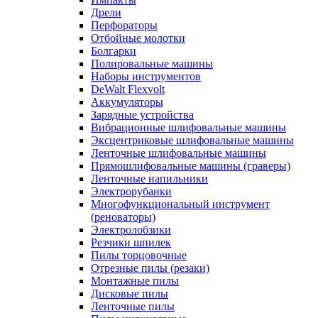
Дрели
Перфораторы
Отбойные молотки
Болгарки
Полировальные машины
Наборы инструментов
DeWalt Flexvolt
Аккумуляторы
Зарядные устройства
Вибрационные шлифовальные машины
Эксцентриковые шлифовальные машины
Ленточные шлифовальные машины
Прямошлифовальные машины (граверы)
Ленточные напильники
Электрорубанки
Многофункциональный инструмент
(реноваторы)
Электролобзики
Резчики шпилек
Пилы торцовочные
Отрезные пилы (резаки)
Монтажные пилы
Дисковые пилы
Ленточные пилы