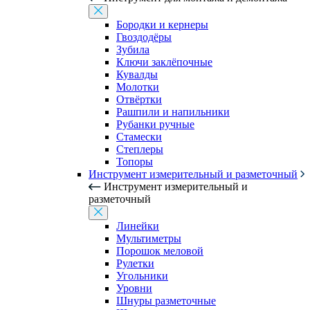
Бородки и кернеры
Гвоздодёры
Зубила
Ключи заклёпочные
Кувалды
Молотки
Отвёртки
Рашпили и напильники
Рубанки ручные
Стамески
Степлеры
Топоры
Инструмент измерительный и разметочный
Инструмент измерительный и
разметочный
Линейки
Мультиметры
Порошок меловой
Рулетки
Угольники
Уровни
Шнуры разметочные