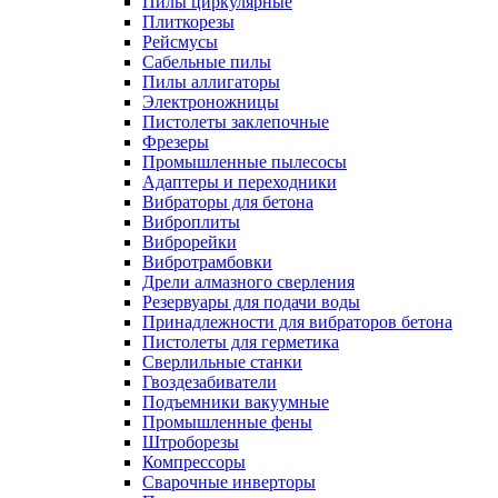
Пилы циркулярные
Плиткорезы
Рейсмусы
Сабельные пилы
Пилы аллигаторы
Электроножницы
Пистолеты заклепочные
Фрезеры
Промышленные пылесосы
Адаптеры и переходники
Вибраторы для бетона
Виброплиты
Виброрейки
Вибротрамбовки
Дрели алмазного сверления
Резервуары для подачи воды
Принадлежности для вибраторов бетона
Пистолеты для герметика
Сверлильные станки
Гвоздезабиватели
Подъемники вакуумные
Промышленные фены
Штроборезы
Компрессоры
Сварочные инверторы