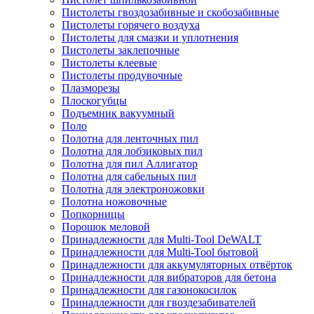
Пистолеты гвоздозабивные и скобозабивные
Пистолеты горячего воздуха
Пистолеты для смазки и уплотнения
Пистолеты заклепочные
Пистолеты клеевые
Пистолеты продувочные
Плазморезы
Плоскогубцы
Подъемник вакуумный
Поло
Полотна для ленточных пил
Полотна для лобзиковых пил
Полотна для пил Аллигатор
Полотна для сабельных пил
Полотна для электроножовки
Полотна ножовочные
Попкорницы
Порошок меловой
Принадлежности для Multi-Tool DeWALT
Принадлежности для Multi-Tool бытовой
Принадлежности для аккумуляторных отвёрток
Принадлежности для вибраторов для бетона
Принадлежности для газонокосилок
Принадлежности для гвоздезабивателей