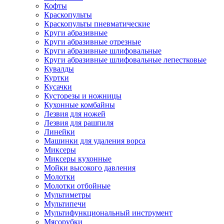
Кофты
Краскопульты
Краскопульты пневматические
Круги абразивные
Круги абразивные отрезные
Круги абразивные шлифовальные
Круги абразивные шлифовальные лепестковые
Кувалды
Куртки
Кусачки
Кусторезы и ножницы
Кухонные комбайны
Лезвия для ножей
Лезвия для рашпиля
Линейки
Машинки для удаления ворса
Миксеры
Миксеры кухонные
Мойки высокого давления
Молотки
Молотки отбойные
Мультиметры
Мультипечи
Мультифункциональный инструмент
Мясорубки