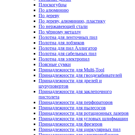
Плоскогубцы
По алюминию
По дереву
По дереву, алюминию, пластику
По нержавеющей стали
По чёрному металлу
Полотна для ленточных пил
Полотна для лобзиков
Полотна для пил Аллигатор
Полотна для сабельных пил
Полотна для электропил
Поясные сумки
Принадлежности для Multi-Tool
Принадлежности для гвоздезабивателей
Принадлежности для дрелей и
шуруповертов
Принадлежности для заклепочного
пистолета
Принадлежности для перфораторов
Принадлежности для пылесосов
Принадлежности для ротационных лазеров
Принадлежности для угловых шлифмашин
Принадлежности для фрезеров
Принадлежности для циркулярных пил
Принадлежности для электрорубанков