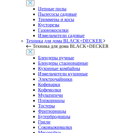
Цепные пилы
Пылесосы садовые
Триммеры и косы
Кусторезы
Газонокосилки
Измельчители садовые
Техника для дома BLACK+DECKER
Техника для дома BLACK+DECKER
Блендеры ручные
Блендеры стационарные
Кухонные комбайны
Измельчители кухонные
Электрочайники
Кофеварки
Кофемолки
Мультипечи
Попкорницы
Тостеры
Фритюрницы
Бутербродницы
Грили
Соковыжималки
Мясорубки