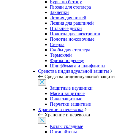
Буры по бетону
Гвозди для степлера
Заклепки
Лезвия для ножей
Лезвия для рашпилей
Пильные диски
Полотна для электропил
Полотна ножовочные
Сверла
Скобы для степлера
Термоклей
Фрезы по дереву
Шлифбумага и шлифлисты
Средства индивидуальной защиты
Средства индивидуальной защиты
Защитные наушники
Маски защитные
Очки защитные
Перчатки защитные
Хранение и перевозка
Хранение и перевозка
Козлы складные
Органайзеры