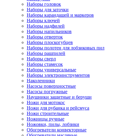
Наборы головок
Наборы для заточки
Наборы карандашей и маркеров
Наборы ключей
Наборы надфилей
Наборы напильников
Наборы отверток
Наборы плоскогубцев
Наборы полотен для лобзиковых пил
Наборы рашпилей
Наборы сверл
Наборы стамесок
Наборы универсальные
Наборы электроинструментов
Наколенники
Насосы поверхностные
Насосы погружные
Наушники защитные и беруши
Ножи для мотокос
Ножи для рубанка и рейсмуса
Ножи строительные
Ножницы ручные
Ножовки, пилы, лобзики
Обогреватели конвекторные
Обогреватели масляные