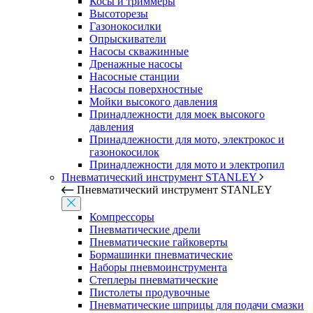
Косы и триммеры
Высоторезы
Газонокосилки
Опрыскиватели
Насосы скважинные
Дренажные насосы
Насосные станции
Насосы поверхностные
Мойки высокого давления
Принадлежности для моек высокого
давления
Принадлежности для мото, электрокос и
газонокосилок
Принадлежности для мото и электропил
Пневматический инструмент STANLEY
Пневматический инструмент STANLEY
Компрессоры
Пневматические дрели
Пневматические гайковерты
Бормашинки пневматические
Наборы пневмоинструмента
Степлеры пневматические
Пистолеты продувочные
Пневматические шприцы для подачи смазки