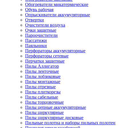
Обогреватели микатермические
Обувь рабочая
Опрыскиватели аккумуляторные
Отвертки
Очистители воздуха
Очки защитные
Пароочистители
Пассатижи
Паяльники
Перфораторы аккумуляторные
Перфораторы сетевые
Перчатки защитные
Пилы Аллигатор
Пилы ленточные
Пилы лобзиковые
Пилы монтажные
Пилы отрезные
Пилы плиткорезы
Пилы сабельные
Пилы торцовочные
Пилы цепные аккумуляторные
Пилы циркулярные
Пилы циркулярные дисковые
Пильные полотна и наборы пильных полотен
Пистолет шпилькозабивной