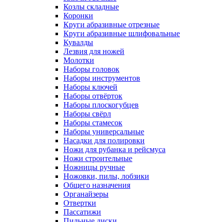
Козлы складные
Коронки
Круги абразивные отрезные
Круги абразивные шлифовальные
Кувалды
Лезвия для ножей
Молотки
Наборы головок
Наборы инструментов
Наборы ключей
Наборы отвёрток
Наборы плоскогубцев
Наборы свёрл
Наборы стамесок
Наборы универсальные
Насадки для полировки
Ножи для рубанка и рейсмуса
Ножи строительные
Ножницы ручные
Ножовки, пилы, лобзики
Общего назначения
Органайзеры
Отвертки
Пассатижи
Пильные диски