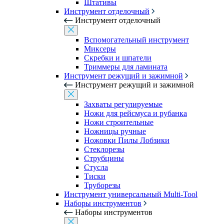
Штативы
Инструмент отделочный
Инструмент отделочный
Вспомогательный инструмент
Миксеры
Скребки и шпатели
Триммеры для ламината
Инструмент режущий и зажимной
Инструмент режущий и зажимной
Захваты регулируемые
Ножи для рейсмуса и рубанка
Ножи строительные
Ножницы ручные
Ножовки Пилы Лобзики
Стеклорезы
Струбцины
Стусла
Тиски
Труборезы
Инструмент универсальный Multi-Tool
Наборы инструментов
Наборы инструментов