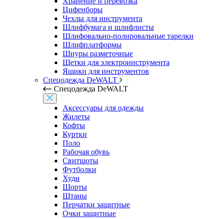
Хранение и перевозка
Цифенборы
Чехлы для инструмента
Шлифбумага и шлифлисты
Шлифовально-полировальные тарелки
Шлифплатформы
Шнуры разметочные
Щетки для электроинструмента
Ящики для инструментов
Спецодежда DeWALT
Спецодежда DeWALT
Аксессуары для одежды
Жилеты
Кофты
Куртки
Поло
Рабочая обувь
Свитшоты
Футболки
Худи
Шорты
Штаны
Перчатки защитные
Очки защитные