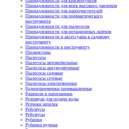
Принадлежности для краскопультов
Принадлежности для моек высокого давления
Принадлежности для пароочистителей
Принадлежности для пневматического
инструмента
Принадлежности для пылесосов
Принадлежности для ротационных лазеров
Принадлежности и аксессуары к садовому
инструменту
Принадлежности к инструменту
Прожекторы
Пылесосы
Пылесосы автомобильные
Пылесосы аккумуляторные
Пылесосы садовые
Пылесосы сетевые
Пылесосы-электровеники
Радиоприемники промышленные
Рашпили и напильники
Резервуар для подачи воды
Резчики шпилек
Рейсмусы
Рейсмусы
Рубанки
Рубанки ручные