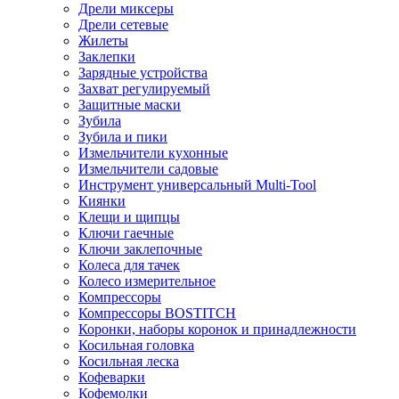
Дрели миксеры
Дрели сетевые
Жилеты
Заклепки
Зарядные устройства
Захват регулируемый
Защитные маски
Зубила
Зубила и пики
Измельчители кухонные
Измельчители садовые
Инструмент универсальный Multi-Tool
Киянки
Клещи и щипцы
Ключи гаечные
Ключи заклепочные
Колеса для тачек
Колесо измерительное
Компрессоры
Компрессоры BOSTITCH
Коронки, наборы коронок и принадлежности
Косильная головка
Косильная леска
Кофеварки
Кофемолки