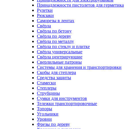
Принадлежности пистолетов для герметика
Рулетки
Рюкзаки
Саморезы в лентах
Свёрла
Свёрла по бетону
Свёрла по дереву
Свёрла по металлу
Свёрла по стеклу и плитке
Свёрла универсальные
Свёрла центрирующие
Сверлильные патроны
Системы для хранения и транспортировки
Скобы для степлера
Средства защиты
Стамески
Степлеры
Струбцины
Сумки для инструментов
Тележки транспортировочные
Топоры
Угольники
Уровни
Фрезы по дереву