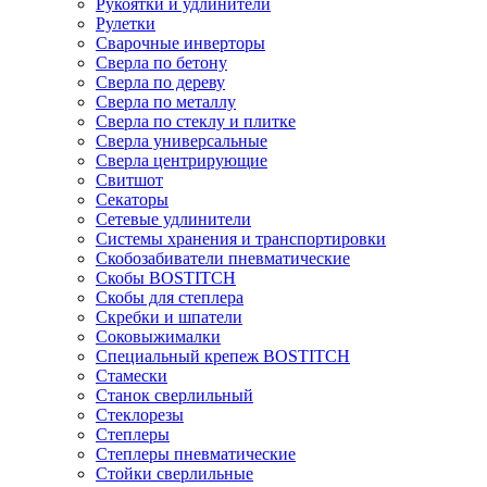
Рукоятки и удлинители
Рулетки
Сварочные инверторы
Сверла по бетону
Сверла по дереву
Сверла по металлу
Сверла по стеклу и плитке
Сверла универсальные
Сверла центрирующие
Свитшот
Секаторы
Сетевые удлинители
Системы хранения и транспортировки
Скобозабиватели пневматические
Скобы BOSTITCH
Скобы для степлера
Скребки и шпатели
Соковыжималки
Специальный крепеж BOSTITCH
Стамески
Станок сверлильный
Стеклорезы
Степлеры
Степлеры пневматические
Стойки сверлильные