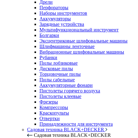
Дрели
Перфораторы
Наборы инструментов
Аккумуляторы
Зарядные устройства
Мультифункциональный инструмент
Болгарки
Эксцентриковые шлифовальные машины
Шлифмашины ленточные
Вибрационные шлифовальные машины
Рубанки
Пилы лобзиковые
Дисковые пилы
Торцовочные пилы
Пилы сабельные
Аккумуляторные фонари
Пистолеты горячего воздуха
Пистолеты клеевые
Фрезеры
Компрессоры
Краскопульты
Отвертки
Принадлежности для инструмента
Садовая техника BLACK+DECKER
Садовая техника BLACK+DECKER