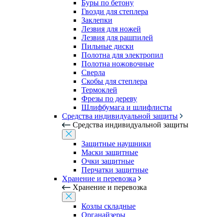
Буры по бетону
Гвозди для степлера
Заклепки
Лезвия для ножей
Лезвия для рашпилей
Пильные диски
Полотна для электропил
Полотна ножовочные
Сверла
Скобы для степлера
Термоклей
Фрезы по дереву
Шлифбумага и шлифлисты
Средства индивидуальной защиты
Средства индивидуальной защиты
Защитные наушники
Маски защитные
Очки защитные
Перчатки защитные
Хранение и перевозка
Хранение и перевозка
Козлы складные
Органайзеры