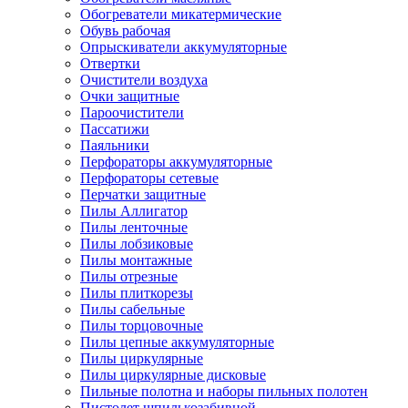
Обогреватели микатермические
Обувь рабочая
Опрыскиватели аккумуляторные
Отвертки
Очистители воздуха
Очки защитные
Пароочистители
Пассатижи
Паяльники
Перфораторы аккумуляторные
Перфораторы сетевые
Перчатки защитные
Пилы Аллигатор
Пилы ленточные
Пилы лобзиковые
Пилы монтажные
Пилы отрезные
Пилы плиткорезы
Пилы сабельные
Пилы торцовочные
Пилы цепные аккумуляторные
Пилы циркулярные
Пилы циркулярные дисковые
Пильные полотна и наборы пильных полотен
Пистолет шпилькозабивной