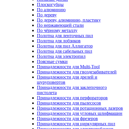
Плоскогубцы
По алюминию
По дереву
По дереву, алюминию, пластику
По нержавеющей стали
По чёрному металлу
Полотна для ленточных пил
Полотна для лобзиков
Полотна для пил Аллигатор
Полотна для сабельных пил
Полотна для электропил
Поясные сумки
Принадлежности для Multi-Tool
Принадлежности для гвоздезабивателей
Принадлежности для дрелей и
шуруповертов
Принадлежности для заклепочного
пистолета
Принадлежности для перфораторов
Принадлежности для пылесосов
Принадлежности для ротационных лазеров
Принадлежности для угловых шлифмашин
Принадлежности для фрезеров
Принадлежности для циркулярных пил
Принадлежности для электрорубанков