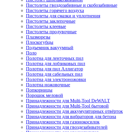
Пистолеты гвоздозабивные и скобозабивные
Пистолеты горячего воздуха
Пистолеты для смазки и уплотнения
Пистолеты заклепочные
Пистолеты клеевые
Пистолеты продувочные
Плазморезы
Плоскогубцы
Подъемник вакуумный
Поло
Полотна для ленточных пил
Полотна для лобзиковых пил
Полотна для пил Аллигатор
Полотна для сабельных пил
Полотна для электроножовки
Полотна ножовочные
Попкорницы
Порошок меловой
Принадлежности для Multi-Tool DeWALT
Принадлежности для Multi-Tool бытовой
Принадлежности для аккумуляторных отвёрток
Принадлежности для вибраторов для бетона
Принадлежности для газонокосилок
Принадлежности для гвоздезабивателей