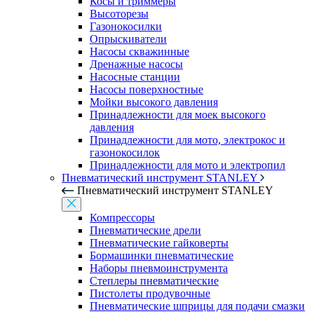
Косы и триммеры
Высоторезы
Газонокосилки
Опрыскиватели
Насосы скважинные
Дренажные насосы
Насосные станции
Насосы поверхностные
Мойки высокого давления
Принадлежности для моек высокого
давления
Принадлежности для мото, электрокос и
газонокосилок
Принадлежности для мото и электропил
Пневматический инструмент STANLEY
Пневматический инструмент STANLEY
Компрессоры
Пневматические дрели
Пневматические гайковерты
Бормашинки пневматические
Наборы пневмоинструмента
Степлеры пневматические
Пистолеты продувочные
Пневматические шприцы для подачи смазки