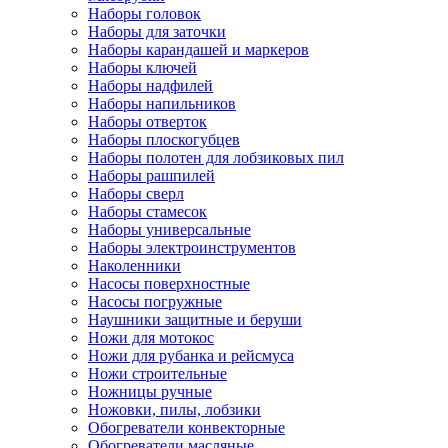
Наборы головок
Наборы для заточки
Наборы карандашей и маркеров
Наборы ключей
Наборы надфилей
Наборы напильников
Наборы отверток
Наборы плоскогубцев
Наборы полотен для лобзиковых пил
Наборы рашпилей
Наборы сверл
Наборы стамесок
Наборы универсальные
Наборы электроинструментов
Наколенники
Насосы поверхностные
Насосы погружные
Наушники защитные и беруши
Ножи для мотокос
Ножи для рубанка и рейсмуса
Ножи строительные
Ножницы ручные
Ножовки, пилы, лобзики
Обогреватели конвекторные
Обогреватели масляные