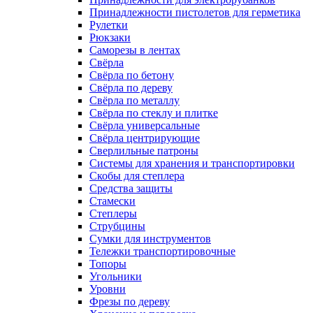
Принадлежности пистолетов для герметика
Рулетки
Рюкзаки
Саморезы в лентах
Свёрла
Свёрла по бетону
Свёрла по дереву
Свёрла по металлу
Свёрла по стеклу и плитке
Свёрла универсальные
Свёрла центрирующие
Сверлильные патроны
Системы для хранения и транспортировки
Скобы для степлера
Средства защиты
Стамески
Степлеры
Струбцины
Сумки для инструментов
Тележки транспортировочные
Топоры
Угольники
Уровни
Фрезы по дереву