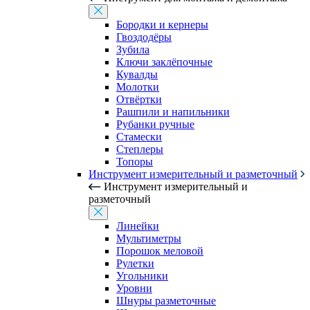
Бородки и кернеры
Гвоздодёры
Зубила
Ключи заклёпочные
Кувалды
Молотки
Отвёртки
Рашпили и напильники
Рубанки ручные
Стамески
Степлеры
Топоры
Инструмент измерительный и разметочный
Инструмент измерительный и
разметочный
Линейки
Мультиметры
Порошок меловой
Рулетки
Угольники
Уровни
Шнуры разметочные