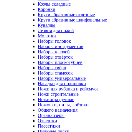
Козлы складные
Коронки
Круги абразивные отрезные
Круги абразивные шлифовальные
Кувалды
Лезвия для ножей
Молотки
Наборы головок
Наборы инструментов
Наборы ключей
Наборы отвёрток
Наборы плоскогубцев
Наборы свёрл
Наборы стамесок
Наборы универсальные
Насадки для полировки
Ножи для рубанка и рейсмуса
Ножи строительные
Ножницы ручные
Ножовки, пилы, лобзики
Общего назначения
Органайзеры
Отвертки
Пассатижи
Пильные диски