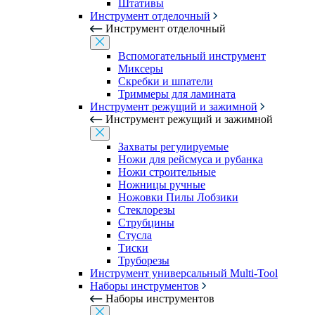
Штативы
Инструмент отделочный
Инструмент отделочный
Вспомогательный инструмент
Миксеры
Скребки и шпатели
Триммеры для ламината
Инструмент режущий и зажимной
Инструмент режущий и зажимной
Захваты регулируемые
Ножи для рейсмуса и рубанка
Ножи строительные
Ножницы ручные
Ножовки Пилы Лобзики
Стеклорезы
Струбцины
Стусла
Тиски
Труборезы
Инструмент универсальный Multi-Tool
Наборы инструментов
Наборы инструментов