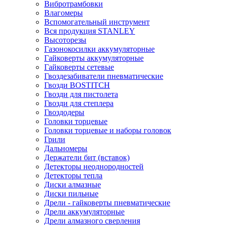
Вибротрамбовки
Влагомеры
Вспомогательный инструмент
Вся продукция STANLEY
Высоторезы
Газонокосилки аккумуляторные
Гайковерты аккумуляторные
Гайковерты сетевые
Гвоздезабиватели пневматические
Гвозди BOSTITCH
Гвозди для пистолета
Гвозди для степлера
Гвоздодеры
Головки торцевые
Головки торцевые и наборы головок
Грили
Дальномеры
Держатели бит (вставок)
Детекторы неоднородностей
Детекторы тепла
Диски алмазные
Диски пильные
Дрели - гайковерты пневматические
Дрели аккумуляторные
Дрели алмазного сверления