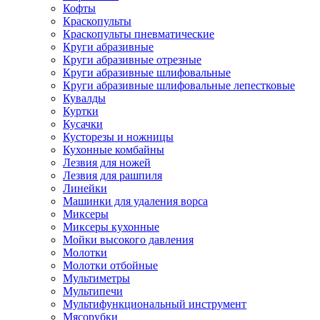
Кофты
Краскопульты
Краскопульты пневматические
Круги абразивные
Круги абразивные отрезные
Круги абразивные шлифовальные
Круги абразивные шлифовальные лепестковые
Кувалды
Куртки
Кусачки
Кусторезы и ножницы
Кухонные комбайны
Лезвия для ножей
Лезвия для рашпиля
Линейки
Машинки для удаления ворса
Миксеры
Миксеры кухонные
Мойки высокого давления
Молотки
Молотки отбойные
Мультиметры
Мультипечи
Мультифункциональный инструмент
Мясорубки