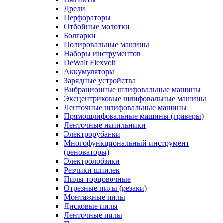
Дрели
Перфораторы
Отбойные молотки
Болгарки
Полировальные машины
Наборы инструментов
DeWalt Flexvolt
Аккумуляторы
Зарядные устройства
Вибрационные шлифовальные машины
Эксцентриковые шлифовальные машины
Ленточные шлифовальные машины
Прямошлифовальные машины (граверы)
Ленточные напильники
Электрорубанки
Многофункциональный инструмент
(реноваторы)
Электролобзики
Резчики шпилек
Пилы торцовочные
Отрезные пилы (резаки)
Монтажные пилы
Дисковые пилы
Ленточные пилы