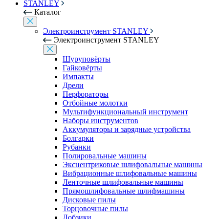
STANLEY
Каталог
Электроинструмент STANLEY
Электроинструмент STANLEY
Шуруповёрты
Гайковёрты
Импакты
Дрели
Перфораторы
Отбойные молотки
Мультифункциональный инструмент
Наборы инструментов
Аккумуляторы и зарядные устройства
Болгарки
Рубанки
Полировальные машины
Эксцентриковые шлифовальные машины
Вибрационные шлифовальные машины
Ленточные шлифовальные машины
Прямошлифовальные шлифмашины
Дисковые пилы
Торцовочные пилы
Лобзики