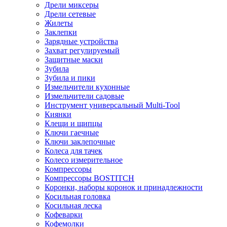
Дрели миксеры
Дрели сетевые
Жилеты
Заклепки
Зарядные устройства
Захват регулируемый
Защитные маски
Зубила
Зубила и пики
Измельчители кухонные
Измельчители садовые
Инструмент универсальный Multi-Tool
Киянки
Клещи и щипцы
Ключи гаечные
Ключи заклепочные
Колеса для тачек
Колесо измерительное
Компрессоры
Компрессоры BOSTITCH
Коронки, наборы коронок и принадлежности
Косильная головка
Косильная леска
Кофеварки
Кофемолки