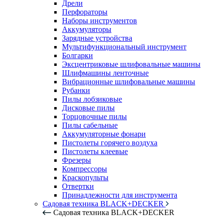
Дрели
Перфораторы
Наборы инструментов
Аккумуляторы
Зарядные устройства
Мультифункциональный инструмент
Болгарки
Эксцентриковые шлифовальные машины
Шлифмашины ленточные
Вибрационные шлифовальные машины
Рубанки
Пилы лобзиковые
Дисковые пилы
Торцовочные пилы
Пилы сабельные
Аккумуляторные фонари
Пистолеты горячего воздуха
Пистолеты клеевые
Фрезеры
Компрессоры
Краскопульты
Отвертки
Принадлежности для инструмента
Садовая техника BLACK+DECKER
Садовая техника BLACK+DECKER