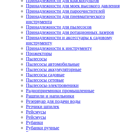
Принадлежности для краскопультов
Принадлежности для моек высокого давления
Принадлежности для пароочистителей
Принадлежности для пневматического
инструмента
Принадлежности для пылесосов
Принадлежности для ротационных лазеров
Принадлежности и аксессуары к садовому
инструменту
Принадлежности к инструменту
Прожекторы
Пылесосы
Пылесосы автомобильные
Пылесосы аккумуляторные
Пылесосы садовые
Пылесосы сетевые
Пылесосы-электровеники
Радиоприемники промышленные
Рашпили и напильники
Резервуар для подачи воды
Резчики шпилек
Рейсмусы
Рейсмусы
Рубанки
Рубанки ручные