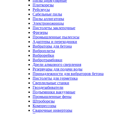
Пилы циркулярные
Плиткорезы
Рейсмусы
Сабельные пилы
Пилы аллигаторы
Электроножницы
Пистолеты заклепочные
Фрезеры
Промышленные пылесосы
Адаптеры и переходники
Вибраторы для бетона
Виброплиты
Виброрейки
Вибротрамбовки
Дрели алмазного сверления
Резервуары для подачи воды
Принадлежности для вибраторов бетона
Пистолеты для герметика
Сверлильные станки
Гвоздезабиватели
Подъемники вакуумные
Промышленные фены
Штроборезы
Компрессоры
Сварочные инверторы