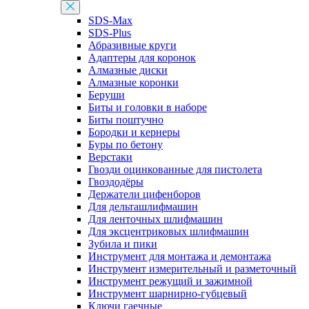
SDS-Max
SDS-Plus
Абразивные круги
Адаптеры для коронок
Алмазные диски
Алмазные коронки
Беруши
Биты и головки в наборе
Биты поштучно
Бородки и кернеры
Буры по бетону
Верстаки
Гвозди оцинкованные для пистолета
Гвоздодёры
Держатели цифенборов
Для дельташлифмашин
Для ленточных шлифмашин
Для эксцентриковых шлифмашин
Зубила и пики
Инструмент для монтажа и демонтажа
Инструмент измерительный и разметочный
Инструмент режущий и зажимной
Инструмент шарнирно-губцевый
Ключи гаечные