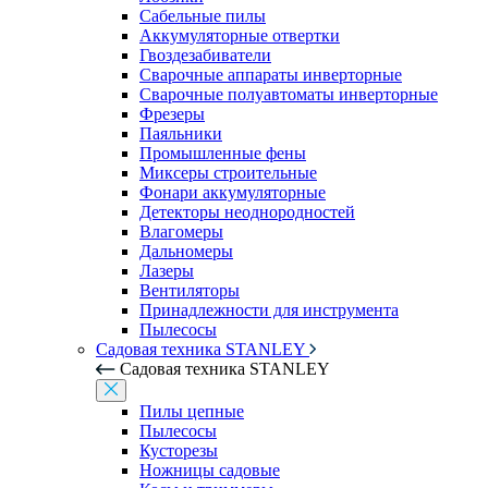
Сабельные пилы
Аккумуляторные отвертки
Гвоздезабиватели
Сварочные аппараты инверторные
Сварочные полуавтоматы инверторные
Фрезеры
Паяльники
Промышленные фены
Миксеры строительные
Фонари аккумуляторные
Детекторы неоднородностей
Влагомеры
Дальномеры
Лазеры
Вентиляторы
Принадлежности для инструмента
Пылесосы
Садовая техника STANLEY
Садовая техника STANLEY
Пилы цепные
Пылесосы
Кусторезы
Ножницы садовые