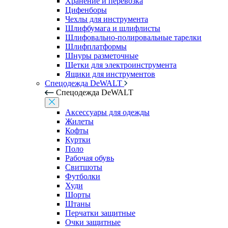
Хранение и перевозка
Цифенборы
Чехлы для инструмента
Шлифбумага и шлифлисты
Шлифовально-полировальные тарелки
Шлифплатформы
Шнуры разметочные
Щетки для электроинструмента
Ящики для инструментов
Спецодежда DeWALT
Спецодежда DeWALT
Аксессуары для одежды
Жилеты
Кофты
Куртки
Поло
Рабочая обувь
Свитшоты
Футболки
Худи
Шорты
Штаны
Перчатки защитные
Очки защитные