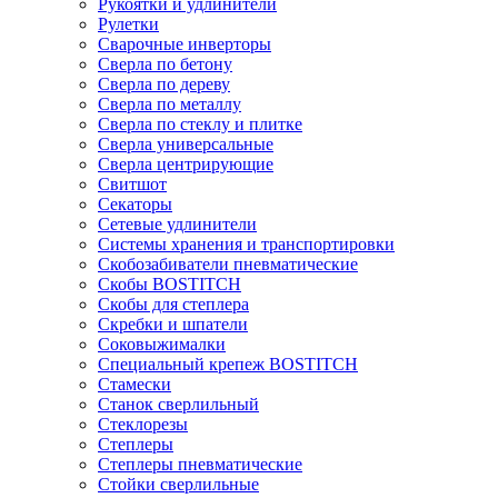
Рукоятки и удлинители
Рулетки
Сварочные инверторы
Сверла по бетону
Сверла по дереву
Сверла по металлу
Сверла по стеклу и плитке
Сверла универсальные
Сверла центрирующие
Свитшот
Секаторы
Сетевые удлинители
Системы хранения и транспортировки
Скобозабиватели пневматические
Скобы BOSTITCH
Скобы для степлера
Скребки и шпатели
Соковыжималки
Специальный крепеж BOSTITCH
Стамески
Станок сверлильный
Стеклорезы
Степлеры
Степлеры пневматические
Стойки сверлильные