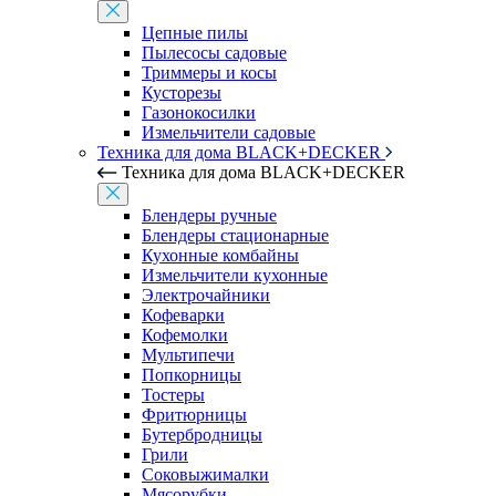
Цепные пилы
Пылесосы садовые
Триммеры и косы
Кусторезы
Газонокосилки
Измельчители садовые
Техника для дома BLACK+DECKER
Техника для дома BLACK+DECKER
Блендеры ручные
Блендеры стационарные
Кухонные комбайны
Измельчители кухонные
Электрочайники
Кофеварки
Кофемолки
Мультипечи
Попкорницы
Тостеры
Фритюрницы
Бутербродницы
Грили
Соковыжималки
Мясорубки