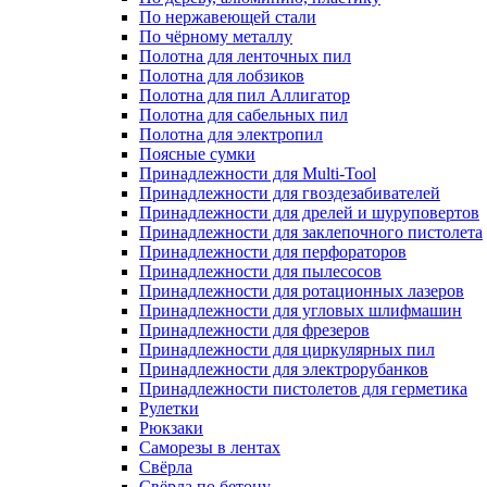
По нержавеющей стали
По чёрному металлу
Полотна для ленточных пил
Полотна для лобзиков
Полотна для пил Аллигатор
Полотна для сабельных пил
Полотна для электропил
Поясные сумки
Принадлежности для Multi-Tool
Принадлежности для гвоздезабивателей
Принадлежности для дрелей и шуруповертов
Принадлежности для заклепочного пистолета
Принадлежности для перфораторов
Принадлежности для пылесосов
Принадлежности для ротационных лазеров
Принадлежности для угловых шлифмашин
Принадлежности для фрезеров
Принадлежности для циркулярных пил
Принадлежности для электрорубанков
Принадлежности пистолетов для герметика
Рулетки
Рюкзаки
Саморезы в лентах
Свёрла
Свёрла по бетону