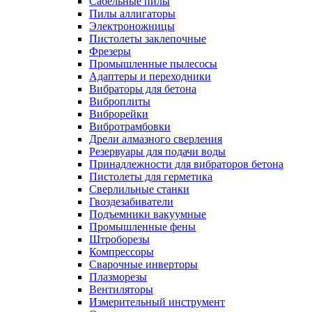
Сабельные пилы
Пилы аллигаторы
Электроножницы
Пистолеты заклепочные
Фрезеры
Промышленные пылесосы
Адаптеры и переходники
Вибраторы для бетона
Виброплиты
Виброрейки
Вибротрамбовки
Дрели алмазного сверления
Резервуары для подачи воды
Принадлежности для вибраторов бетона
Пистолеты для герметика
Сверлильные станки
Гвоздезабиватели
Подъемники вакуумные
Промышленные фены
Штроборезы
Компрессоры
Сварочные инверторы
Плазморезы
Вентиляторы
Измерительный инструмент