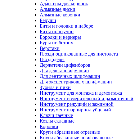
Адаптеры для коронок
Алмазные диски
Алмазные коронки
Беруши
Биты и головки в наборе
Биты поштучно
Бородки и кернеры
Буры по бетону
Верстаки
Гвозди оцинкованные для пистолета
Гвоздодёры
Держатели цифенборов
Для дельташлифмашин
Для ленточных шлифмашин
Для эксцентриковых шлифмашин
Зубила и пики
Инструмент для монтажа и демонтажа
Инструмент измерительный и разметочный
Инструмент режущий и зажимной
Инструмент шарнирно-губцевый
Ключи гаечные
Козлы складные
Коронки
Круги абразивные отрезные
Круги абразивные шлифовальные