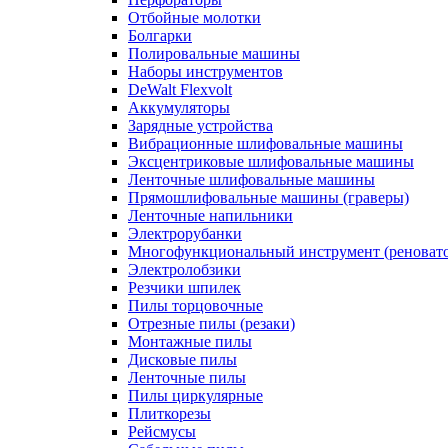
Отбойные молотки
Болгарки
Полировальные машины
Наборы инструментов
DeWalt Flexvolt
Аккумуляторы
Зарядные устройства
Вибрационные шлифовальные машины
Эксцентриковые шлифовальные машины
Ленточные шлифовальные машины
Прямошлифовальные машины (граверы)
Ленточные напильники
Электрорубанки
Многофункциональный инструмент (реноват
Электролобзики
Резчики шпилек
Пилы торцовочные
Отрезные пилы (резаки)
Монтажные пилы
Дисковые пилы
Ленточные пилы
Пилы циркулярные
Плиткорезы
Рейсмусы