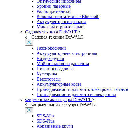
Оптические нивелиры
Уровни лазерные
Радиоприёмники
Колонки портативные Bluetooth
Аккумуляторные фонари
Миксеры строительные
Садовая техника DeWALT
Садовая техника DeWALT
Газонокосилки
Аккумуляторные электропилы
Воздуходувки
Мойки высокого давления
Ножницы садовые
Кусторезы
Высоторезы
Аккумуляторные косы
Принадлежности для мото, электрокос та газ
Принадлежности для мото и электропил
Фирменные аксессуары DeWALT
Фирменные аксессуары DeWALT
SDS-Max
SDS-Plus
Абразивные круги