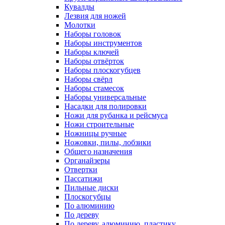
Кувалды
Лезвия для ножей
Молотки
Наборы головок
Наборы инструментов
Наборы ключей
Наборы отвёрток
Наборы плоскогубцев
Наборы свёрл
Наборы стамесок
Наборы универсальные
Насадки для полировки
Ножи для рубанка и рейсмуса
Ножи строительные
Ножницы ручные
Ножовки, пилы, лобзики
Общего назначения
Органайзеры
Отвертки
Пассатижи
Пильные диски
Плоскогубцы
По алюминию
По дереву
По дереву, алюминию, пластику