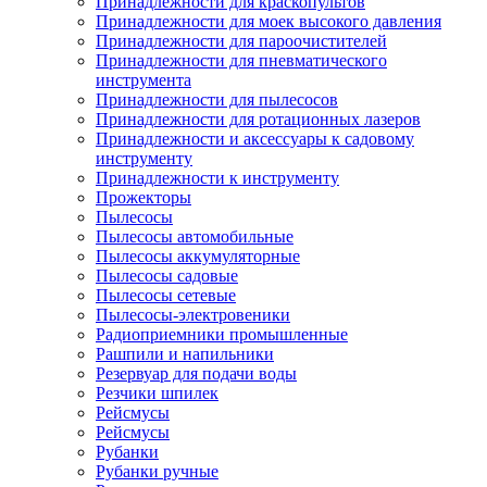
Принадлежности для краскопультов
Принадлежности для моек высокого давления
Принадлежности для пароочистителей
Принадлежности для пневматического
инструмента
Принадлежности для пылесосов
Принадлежности для ротационных лазеров
Принадлежности и аксессуары к садовому
инструменту
Принадлежности к инструменту
Прожекторы
Пылесосы
Пылесосы автомобильные
Пылесосы аккумуляторные
Пылесосы садовые
Пылесосы сетевые
Пылесосы-электровеники
Радиоприемники промышленные
Рашпили и напильники
Резервуар для подачи воды
Резчики шпилек
Рейсмусы
Рейсмусы
Рубанки
Рубанки ручные