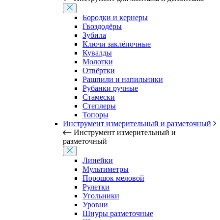
Бородки и кернеры
Гвоздодёры
Зубила
Ключи заклёпочные
Кувалды
Молотки
Отвёртки
Рашпили и напильники
Рубанки ручные
Стамески
Степлеры
Топоры
Инструмент измерительный и разметочный
Инструмент измерительный и
разметочный
Линейки
Мультиметры
Порошок меловой
Рулетки
Угольники
Уровни
Шнуры разметочные