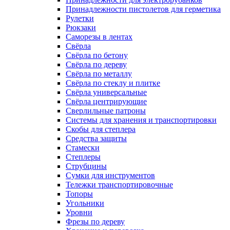
Принадлежности пистолетов для герметика
Рулетки
Рюкзаки
Саморезы в лентах
Свёрла
Свёрла по бетону
Свёрла по дереву
Свёрла по металлу
Свёрла по стеклу и плитке
Свёрла универсальные
Свёрла центрирующие
Сверлильные патроны
Системы для хранения и транспортировки
Скобы для степлера
Средства защиты
Стамески
Степлеры
Струбцины
Сумки для инструментов
Тележки транспортировочные
Топоры
Угольники
Уровни
Фрезы по дереву