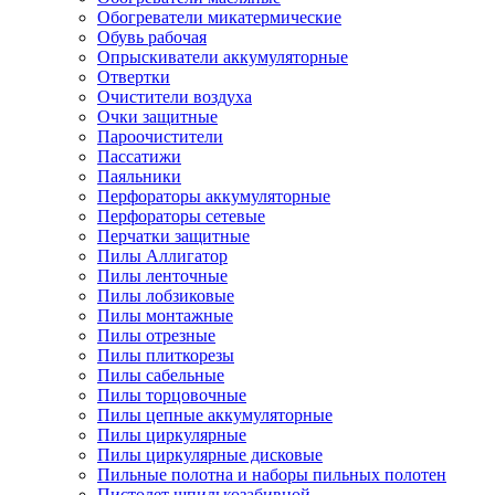
Обогреватели микатермические
Обувь рабочая
Опрыскиватели аккумуляторные
Отвертки
Очистители воздуха
Очки защитные
Пароочистители
Пассатижи
Паяльники
Перфораторы аккумуляторные
Перфораторы сетевые
Перчатки защитные
Пилы Аллигатор
Пилы ленточные
Пилы лобзиковые
Пилы монтажные
Пилы отрезные
Пилы плиткорезы
Пилы сабельные
Пилы торцовочные
Пилы цепные аккумуляторные
Пилы циркулярные
Пилы циркулярные дисковые
Пильные полотна и наборы пильных полотен
Пистолет шпилькозабивной