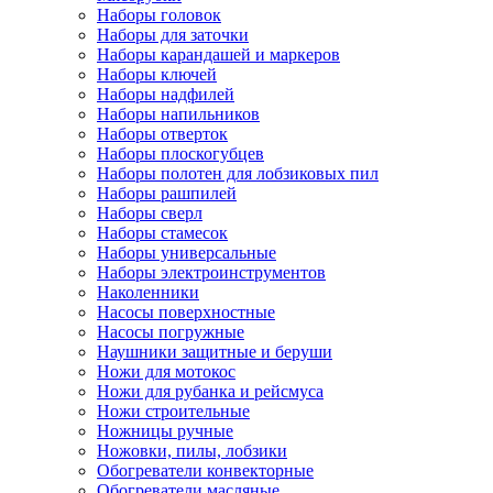
Наборы головок
Наборы для заточки
Наборы карандашей и маркеров
Наборы ключей
Наборы надфилей
Наборы напильников
Наборы отверток
Наборы плоскогубцев
Наборы полотен для лобзиковых пил
Наборы рашпилей
Наборы сверл
Наборы стамесок
Наборы универсальные
Наборы электроинструментов
Наколенники
Насосы поверхностные
Насосы погружные
Наушники защитные и беруши
Ножи для мотокос
Ножи для рубанка и рейсмуса
Ножи строительные
Ножницы ручные
Ножовки, пилы, лобзики
Обогреватели конвекторные
Обогреватели масляные