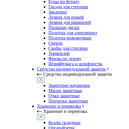
Буры по бетону
Гвозди для степлера
Заклепки
Лезвия для ножей
Лезвия для рашпилей
Пильные диски
Полотна для электропил
Полотна ножовочные
Сверла
Скобы для степлера
Термоклей
Фрезы по дереву
Шлифбумага и шлифлисты
Средства индивидуальной защиты
Средства индивидуальной защиты
Защитные наушники
Маски защитные
Очки защитные
Перчатки защитные
Хранение и перевозка
Хранение и перевозка
Козлы складные
Органайзеры