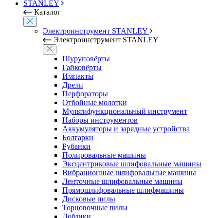
STANLEY
Каталог
Электроинструмент STANLEY
Электроинструмент STANLEY
Шуруповёрты
Гайковёрты
Импакты
Дрели
Перфораторы
Отбойные молотки
Мультифункциональный инструмент
Наборы инструментов
Аккумуляторы и зарядные устройства
Болгарки
Рубанки
Полировальные машины
Эксцентриковые шлифовальные машины
Вибрационные шлифовальные машины
Ленточные шлифовальные машины
Прямошлифовальные шлифмашины
Дисковые пилы
Торцовочные пилы
Лобзики