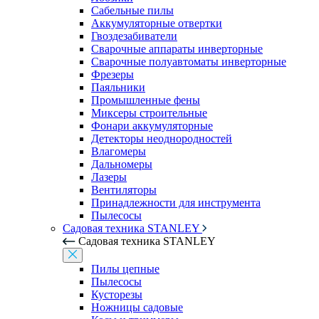
Сабельные пилы
Аккумуляторные отвертки
Гвоздезабиватели
Сварочные аппараты инверторные
Сварочные полуавтоматы инверторные
Фрезеры
Паяльники
Промышленные фены
Миксеры строительные
Фонари аккумуляторные
Детекторы неоднородностей
Влагомеры
Дальномеры
Лазеры
Вентиляторы
Принадлежности для инструмента
Пылесосы
Садовая техника STANLEY
Садовая техника STANLEY
Пилы цепные
Пылесосы
Кусторезы
Ножницы садовые