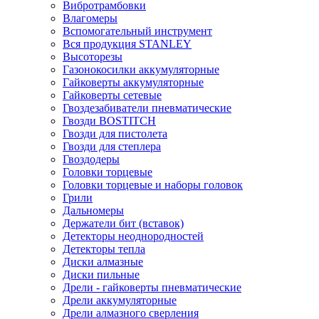
Вибротрамбовки
Влагомеры
Вспомогательный инструмент
Вся продукция STANLEY
Высоторезы
Газонокосилки аккумуляторные
Гайковерты аккумуляторные
Гайковерты сетевые
Гвоздезабиватели пневматические
Гвозди BOSTITCH
Гвозди для пистолета
Гвозди для степлера
Гвоздодеры
Головки торцевые
Головки торцевые и наборы головок
Грили
Дальномеры
Держатели бит (вставок)
Детекторы неоднородностей
Детекторы тепла
Диски алмазные
Диски пильные
Дрели - гайковерты пневматические
Дрели аккумуляторные
Дрели алмазного сверления