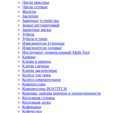
Дрели миксеры
Дрели сетевые
Жилеты
Заклепки
Зарядные устройства
Захват регулируемый
Защитные маски
Зубила
Зубила и пики
Измельчители кухонные
Измельчители садовые
Инструмент универсальный Multi-Tool
Киянки
Клещи и щипцы
Ключи гаечные
Ключи заклепочные
Колеса для тачек
Колесо измерительное
Компрессоры
Компрессоры BOSTITCH
Коронки, наборы коронок и принадлежности
Косильная головка
Косильная леска
Кофеварки
Кофемолки