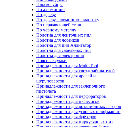
Плоскогубцы
По алюминию
По дереву
По дереву, алюминию, пластику
По нержавеющей стали
По чёрному металлу
Полотна для ленточных пил
Полотна для лобзиков
Полотна для пил Аллигатор
Полотна для сабельных пил
Полотна для электропил
Поясные сумки
Принадлежности для Multi-Tool
Принадлежности для гвоздезабивателей
Принадлежности для дрелей и
шуруповертов
Принадлежности для заклепочного
пистолета
Принадлежности для перфораторов
Принадлежности для пылесосов
Принадлежности для ротационных лазеров
Принадлежности для угловых шлифмашин
Принадлежности для фрезеров
Принадлежности для циркулярных пил
Принадлежности для электрорубанков