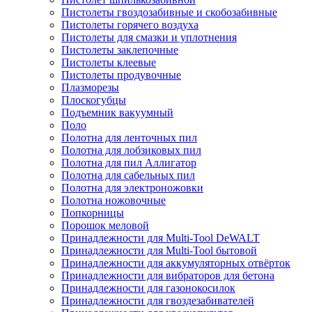
Пистолеты гвоздозабивные и скобозабивные
Пистолеты горячего воздуха
Пистолеты для смазки и уплотнения
Пистолеты заклепочные
Пистолеты клеевые
Пистолеты продувочные
Плазморезы
Плоскогубцы
Подъемник вакуумный
Поло
Полотна для ленточных пил
Полотна для лобзиковых пил
Полотна для пил Аллигатор
Полотна для сабельных пил
Полотна для электроножовки
Полотна ножовочные
Попкорницы
Порошок меловой
Принадлежности для Multi-Tool DeWALT
Принадлежности для Multi-Tool бытовой
Принадлежности для аккумуляторных отвёрток
Принадлежности для вибраторов для бетона
Принадлежности для газонокосилок
Принадлежности для гвоздезабивателей