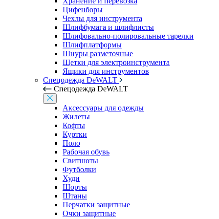
Хранение и перевозка
Цифенборы
Чехлы для инструмента
Шлифбумага и шлифлисты
Шлифовально-полировальные тарелки
Шлифплатформы
Шнуры разметочные
Щетки для электроинструмента
Ящики для инструментов
Спецодежда DeWALT
Спецодежда DeWALT
Аксессуары для одежды
Жилеты
Кофты
Куртки
Поло
Рабочая обувь
Свитшоты
Футболки
Худи
Шорты
Штаны
Перчатки защитные
Очки защитные