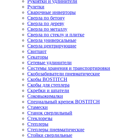
Рукоятки и удлинители
Рулетки
Сварочные инверторы
Сверла по бетону
Сверла по дереву
Сверла по металлу
Сверла по стеклу и плитке
Сверла универсальные
Сверла центрирующие
Свитшот
Секаторы
Сетевые удлинители
Системы хранения и транспортировки
Скобозабиватели пневматические
Скобы BOSTITCH
Скобы для степлера
Скребки и шпатели
Соковыжималки
Специальный крепеж BOSTITCH
Стамески
Станок сверлильный
Стеклорезы
Степлеры
Степлеры пневматические
Стойки сверлильные