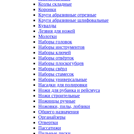
Козлы складные
Коронки
Круги абразивные отрезные
Круги абразивные шлифовальные
Кувалды
Лезвия для ножей
Молотки
Наборы головок
Наборы инструментов
Наборы ключей
Наборы отвёрток
Наборы плоскогубцев
Наборы свёрл
Наборы стамесок
Наборы универсальные
Насадки для полировки
Ножи для рубанка и рейсмуса
Ножи строительные
Ножницы ручные
Ножовки, пилы, лобзики
Общего назначения
Органайзеры
Отвертки
Пассатижи
Пильные диски