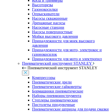
Косы и триммеры
Высоторезы
Газонокосилки
Опрыскиватели
Насосы скважинные
Дренажные насосы
Насосные станции
Насосы поверхностные
Мойки высокого давления
Принадлежности для моек высокого
давления
Принадлежности для мото, электрокос и
газонокосилок
Принадлежности для мото и электропил
Пневматический инструмент STANLEY
Пневматический инструмент STANLEY
Компрессоры
Пневматические дрели
Пневматические гайковерты
Бормашинки пневматические
Наборы пневмоинструмента
Степлеры пневматические
Пистолеты продувочные
Пневматические шприцы для подачи смазки