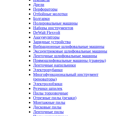
Дрели
Перфораторы
Отбойные молотки
Болгарки
Полировальные машины
Наборы инструментов
DeWalt Flexvolt
Аккумуляторы
Зарядные устройства
Вибрационные шлифовальные машины
Эксцентриковые шлифовальные машины
Ленточные шлифовальные машины
Прямошлифовальные машины (граверы)
Ленточные напильники
Электрорубанки
Многофункциональный инструмент
(реноваторы)
Электролобзики
Резчики шпилек
Пилы торцовочные
Отрезные пилы (резаки)
Монтажные пилы
Дисковые пилы
Ленточные пилы