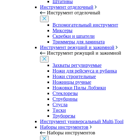
Штативы
Инструмент отделочный
Инструмент отделочный
Вспомогательный инструмент
Миксеры
Скребки и шпатели
Триммеры для ламината
Инструмент режущий и зажимной
Инструмент режущий и зажимной
Захваты регулируемые
Ножи для рейсмуса и рубанка
Ножи строительные
Ножницы ручные
Ножовки Пилы Лобзики
Стеклорезы
Струбцины
Стусла
Тиски
Труборезы
Инструмент универсальный Multi-Tool
Наборы инструментов
Наборы инструментов