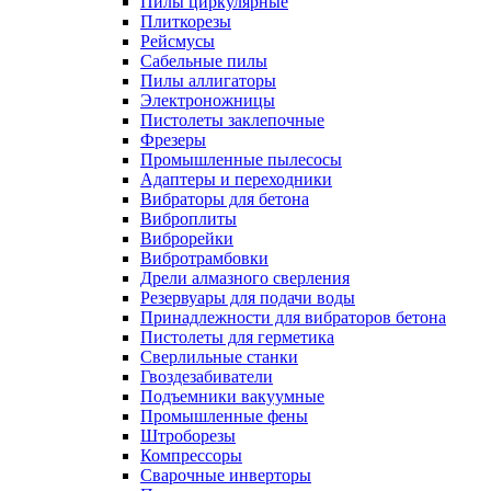
Пилы циркулярные
Плиткорезы
Рейсмусы
Сабельные пилы
Пилы аллигаторы
Электроножницы
Пистолеты заклепочные
Фрезеры
Промышленные пылесосы
Адаптеры и переходники
Вибраторы для бетона
Виброплиты
Виброрейки
Вибротрамбовки
Дрели алмазного сверления
Резервуары для подачи воды
Принадлежности для вибраторов бетона
Пистолеты для герметика
Сверлильные станки
Гвоздезабиватели
Подъемники вакуумные
Промышленные фены
Штроборезы
Компрессоры
Сварочные инверторы