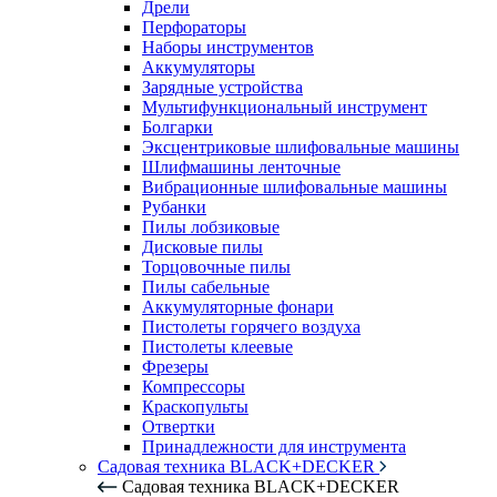
Дрели
Перфораторы
Наборы инструментов
Аккумуляторы
Зарядные устройства
Мультифункциональный инструмент
Болгарки
Эксцентриковые шлифовальные машины
Шлифмашины ленточные
Вибрационные шлифовальные машины
Рубанки
Пилы лобзиковые
Дисковые пилы
Торцовочные пилы
Пилы сабельные
Аккумуляторные фонари
Пистолеты горячего воздуха
Пистолеты клеевые
Фрезеры
Компрессоры
Краскопульты
Отвертки
Принадлежности для инструмента
Садовая техника BLACK+DECKER
Садовая техника BLACK+DECKER