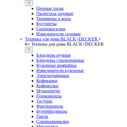
Цепные пилы
Пылесосы садовые
Триммеры и косы
Кусторезы
Газонокосилки
Измельчители садовые
Техника для дома BLACK+DECKER
Техника для дома BLACK+DECKER
Блендеры ручные
Блендеры стационарные
Кухонные комбайны
Измельчители кухонные
Электрочайники
Кофеварки
Кофемолки
Мультипечи
Попкорницы
Тостеры
Фритюрницы
Бутербродницы
Грили
Соковыжималки
Мясорубки