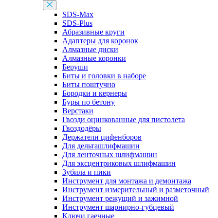
SDS-Max
SDS-Plus
Абразивные круги
Адаптеры для коронок
Алмазные диски
Алмазные коронки
Беруши
Биты и головки в наборе
Биты поштучно
Бородки и кернеры
Буры по бетону
Верстаки
Гвозди оцинкованные для пистолета
Гвоздодёры
Держатели цифенборов
Для дельташлифмашин
Для ленточных шлифмашин
Для эксцентриковых шлифмашин
Зубила и пики
Инструмент для монтажа и демонтажа
Инструмент измерительный и разметочный
Инструмент режущий и зажимной
Инструмент шарнирно-губцевый
Ключи гаечные