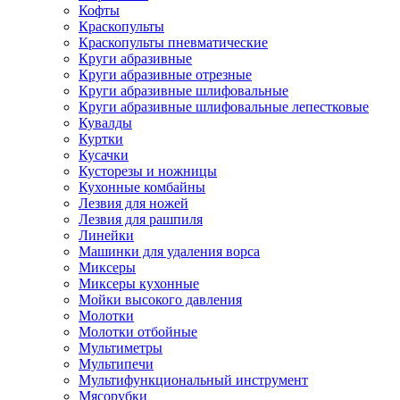
Кофты
Краскопульты
Краскопульты пневматические
Круги абразивные
Круги абразивные отрезные
Круги абразивные шлифовальные
Круги абразивные шлифовальные лепестковые
Кувалды
Куртки
Кусачки
Кусторезы и ножницы
Кухонные комбайны
Лезвия для ножей
Лезвия для рашпиля
Линейки
Машинки для удаления ворса
Миксеры
Миксеры кухонные
Мойки высокого давления
Молотки
Молотки отбойные
Мультиметры
Мультипечи
Мультифункциональный инструмент
Мясорубки