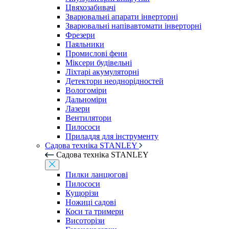
Цвяхозабивачі
Зварювальні апарати інверторні
Зварювальні напівавтомати інверторні
Фрезери
Паяльники
Промислові фени
Міксери будівельні
Ліхтарі акумуляторні
Детектори неоднорідностей
Вологоміри
Дальноміри
Лазери
Вентилятори
Пилососи
Приладдя для інструменту
Садова техніка STANLEY
Садова техніка STANLEY
Пилки ланцюгові
Пилососи
Кущорізи
Ножиці садові
Коси та тримери
Висоторізи