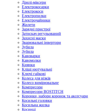
Дрилі-міксери
Електрокосарки
Електрокоси
Електропилки
Електрочайники
Жилети
Зарядні пристрої
Затискач регульований
Захисні маски
Зварювальні інвертори
Зубила
Зубила
Кавоварки
Кавомолки
Киянки
Кліщі нютувальні
Ключі гайкові
Колеса для візків
Колесо вимірювальне
Компресори
Компресори BOSTITCH
Коронки, набори коронок та аксесуари
Косильні головки
Косильна жилка
Косинці