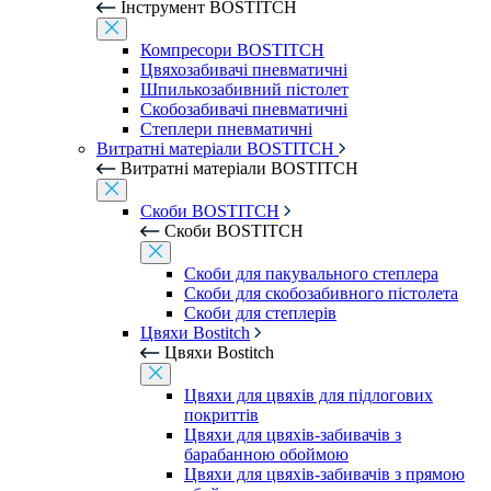
Інструмент BOSTITCH
Компресори BOSTITCH
Цвяхозабивачі пневматичні
Шпилькозабивний пістолет
Скобозабивачі пневматичні
Степлери пневматичні
Витратні матеріали BOSTITCH
Витратні матеріали BOSTITCH
Скоби BOSTITCH
Скоби BOSTITCH
Скоби для пакувального степлера
Скоби для скобозабивного пістолета
Скоби для степлерів
Цвяхи Bostitch
Цвяхи Bostitch
Цвяхи для цвяхів для підлогових
покриттів
Цвяхи для цвяхів-забивачів з
барабанною обоймою
Цвяхи для цвяхів-забивачів з прямою