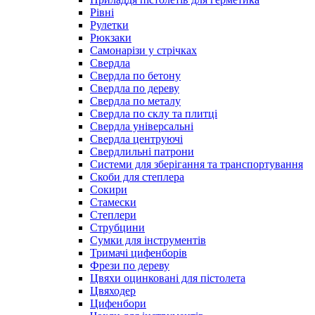
Рівні
Рулетки
Рюкзаки
Самонарізи у стрічках
Свердла
Свердла по бетону
Свердла по дереву
Свердла по металу
Свердла по склу та плитці
Свердла універсальні
Свердла центруючі
Свердлильні патрони
Системи для зберігання та транспортування
Скоби для степлера
Сокири
Стамески
Степлери
Струбцини
Сумки для інструментів
Тримачі цифенборів
Фрези по дереву
Цвяхи оцинковані для пістолета
Цвяходер
Цифенбори