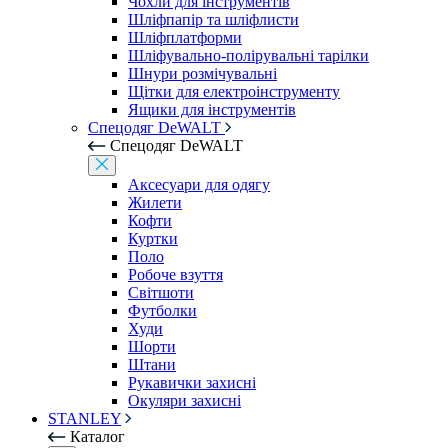
Чохли для інструментів
Шліфпапір та шліфлисти
Шліфплатформи
Шліфувально-полірувальні тарілки
Шнури розмічувальні
Щітки для електроінструменту
Ящики для інструментів
Спецодяг DeWALT
Спецодяг DeWALT
Аксесуари для одягу
Жилети
Кофти
Куртки
Поло
Робоче взуття
Світшоти
Футболки
Худи
Шорти
Штани
Рукавички захисні
Окуляри захисні
STANLEY
Каталог