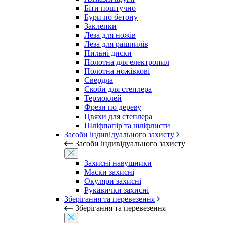
Біти поштучно
Бури по бетону
Заклепки
Леза для ножів
Леза для рашпилів
Пильні диски
Полотна для електропил
Полотна ножівкові
Свердла
Скоби для степлера
Термоклей
Фрези по дереву
Цвяхи для степлера
Шліфпапір та шліфлисти
Засоби індивідуального захисту
Засоби індивідуального захисту
Захисні навушники
Маски захисні
Окуляри захисні
Рукавички захисні
Зберігання та перевезення
Зберігання та перевезення