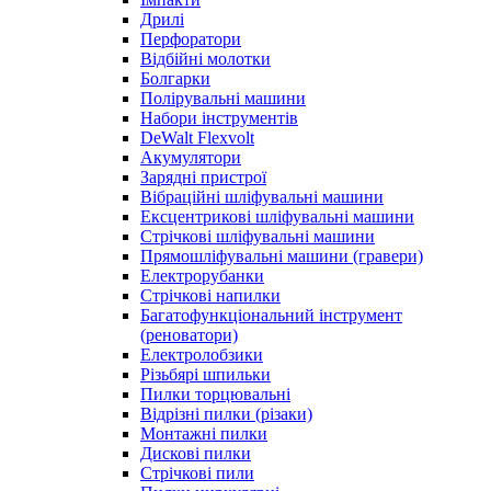
Дрилі
Перфоратори
Відбійні молотки
Болгарки
Полірувальні машини
Набори інструментів
DeWalt Flexvolt
Акумулятори
Зарядні пристрої
Вібраційні шліфувальні машини
Ексцентрикові шліфувальні машини
Стрічкові шліфувальні машини
Прямошліфувальні машини (гравери)
Електрорубанки
Стрічкові напилки
Багатофункціональний інструмент
(реноватори)
Електролобзики
Різьбярі шпильки
Пилки торцювальні
Відрізні пилки (різаки)
Монтажні пилки
Дискові пилки
Стрічкові пили