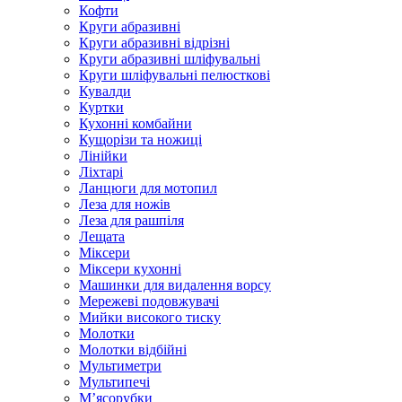
Кофти
Круги абразивні
Круги абразивні відрізні
Круги абразивні шліфувальні
Круги шліфувальні пелюсткові
Кувалди
Куртки
Кухонні комбайни
Кущорізи та ножиці
Лінійки
Ліхтарі
Ланцюги для мотопил
Леза для ножів
Леза для рашпіля
Лещата
Міксери
Міксери кухонні
Машинки для видалення ворсу
Мережеві подовжувачі
Мийки високого тиску
Молотки
Молотки відбійні
Мультиметри
Мультипечі
М’ясорубки