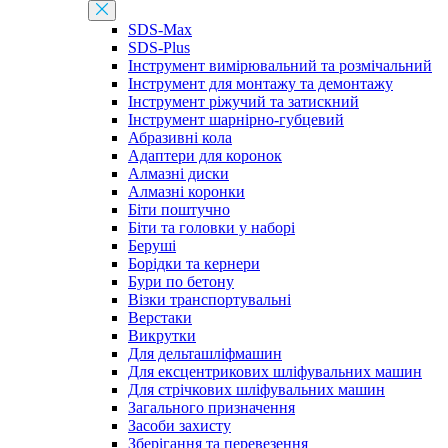
SDS-Max
SDS-Plus
Інструмент вимірювальний та розмічальний
Інструмент для монтажу та демонтажу
Інструмент ріжучий та затискний
Інструмент шарнірно-губцевий
Абразивні кола
Адаптери для коронок
Алмазні диски
Алмазні коронки
Біти поштучно
Біти та головки у наборі
Беруші
Борідки та кернери
Бури по бетону
Візки транспортувальні
Верстаки
Викрутки
Для дельташліфмашин
Для ексцентрикових шліфувальних машин
Для стрічкових шліфувальних машин
Загального призначення
Засоби захисту
Зберігання та перевезення