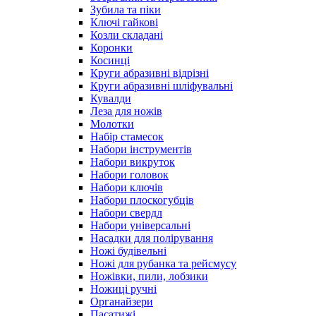
Зубила та піки
Ключі гайкові
Козли складані
Коронки
Косинці
Круги абразивні відрізні
Круги абразивні шліфувальні
Кувалди
Леза для ножів
Молотки
Набір стамесок
Набори інструментів
Набори викруток
Набори головок
Набори ключів
Набори плоскогубців
Набори свердл
Набори універсальні
Насадки для полірування
Ножі будівельні
Ножі для рубанка та рейсмусу
Ножівки, пили, лобзики
Ножиці ручні
Органайзери
Пасатижі