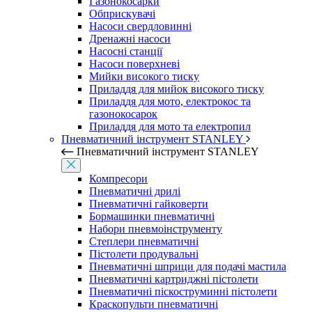
Газонокосарки
Обприскувачі
Насоси свердловинні
Дренажні насоси
Насосні станції
Насоси поверхневі
Мийки високого тиску
Приладдя для мийок високого тиску
Приладдя для мото, електрокос та
газонокосарок
Приладдя для мото та електропил
Пневматичний інструмент STANLEY
Пневматичний інструмент STANLEY
Компресори
Пневматичні дрилі
Пневматичні гайковерти
Бормашинки пневматичні
Набори пневмоінструменту
Степлери пневматичні
Пістолети продувальні
Пневматичні шприци для подачі мастила
Пневматичні картриджні пістолети
Пневматичні піскоструминні пістолети
Краскопульти пневматичні