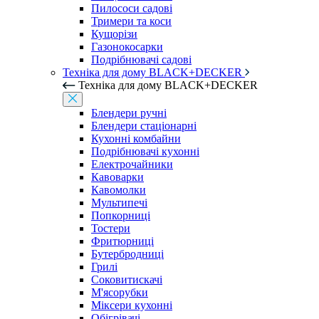
Пилососи садові
Тримери та коси
Кущорізи
Газонокосарки
Подрібнювачі садові
Техніка для дому BLACK+DECKER
Техніка для дому BLACK+DECKER
Блендери ручні
Блендери стаціонарні
Кухонні комбайни
Подрібнювачі кухонні
Електрочайники
Кавоварки
Кавомолки
Мультипечі
Попкорниці
Тостери
Фритюрниці
Бутербродниці
Грилі
Соковитискачі
М'ясорубки
Міксери кухонні
Обігрівачі