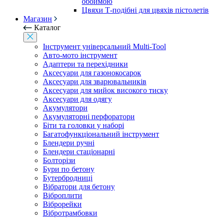
обоймою
Цвяхи Т-подібні для цвяхів пістолетів
Магазин
Каталог
Інструмент універсальний Multi-Tool
Авто-мото інструмент
Адаптери та перехідники
Аксесуари для газонокосарок
Аксесуари для зварювальників
Аксесуари для мийок високого тиску
Аксесуари для одягу
Акумулятори
Акумуляторні перфоратори
Біти та головки у наборі
Багатофункціональний інструмент
Блендери ручні
Блендери стаціонарні
Болторізи
Бури по бетону
Бутербродниці
Вібратори для бетону
Віброплити
Віброрейки
Вібротрамбовки