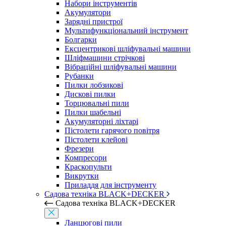
Набори інструментів
Акумулятори
Зарядні пристрої
Мультифункціональний інструмент
Болгарки
Ексцентрикові шліфувальні машини
Шліфмашини стрічкові
Вібраційні шліфувальні машини
Рубанки
Пилки лобзикові
Дискові пилки
Торцювальні пили
Пилки шабельні
Акумуляторні ліхтарі
Пістолети гарячого повітря
Пістолети клейові
Фрезери
Компресори
Краскопульти
Викрутки
Приладдя для інструменту
Садова техніка BLACK+DECKER
Садова техніка BLACK+DECKER
Ланцюгові пили