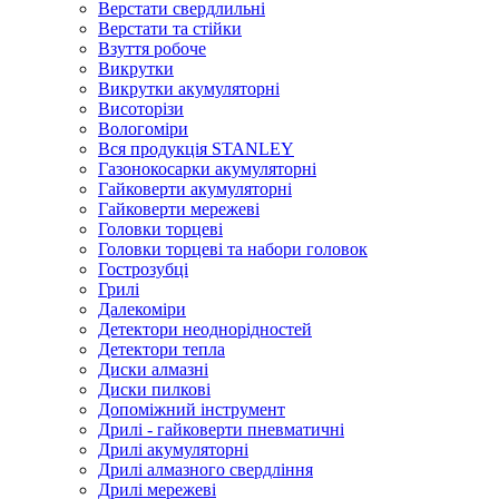
Верстати свердлильні
Верстати та стійки
Взуття робоче
Викрутки
Викрутки акумуляторні
Висоторізи
Вологоміри
Вся продукція STANLEY
Газонокосарки акумуляторні
Гайковерти акумуляторні
Гайковерти мережеві
Головки торцеві
Головки торцеві та набори головок
Гострозубці
Грилі
Далекоміри
Детектори неоднорідностей
Детектори тепла
Диски алмазні
Диски пилкові
Допоміжний інструмент
Дрилі - гайковерти пневматичні
Дрилі акумуляторні
Дрилі алмазного свердління
Дрилі мережеві