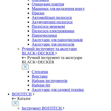
Очищувачі повітря
Машинки для видалення ворсу
Праски
Автомобільні пилососи
Акумуляторні пилососи
Пилососи мережеві
Пилососи електровіники
Пароочисники
Аксесуари для пароочисників
Аксесуари для пилососів
Ручний інструмент та аксесуари
BLACK+DECKER
Ручний інструмент та аксесуари
BLACK+DECKER
Степлери
Верстаки
Набори інструментів
Набори біт
Аксесуари для садової техніки
BOSTITCH
Каталог
Інструмент BOSTITCH