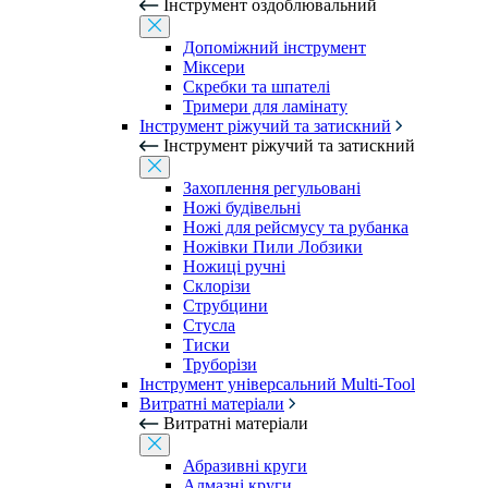
Інструмент оздоблювальний
Допоміжний інструмент
Міксери
Скребки та шпателі
Тримери для ламінату
Інструмент ріжучий та затискний
Інструмент ріжучий та затискний
Захоплення регульовані
Ножі будівельні
Ножі для рейсмусу та рубанка
Ножівки Пили Лобзики
Ножиці ручні
Склорізи
Струбцини
Стусла
Тиски
Труборізи
Інструмент універсальний Multi-Tool
Витратні матеріали
Витратні матеріали
Абразивні круги
Алмазні круги