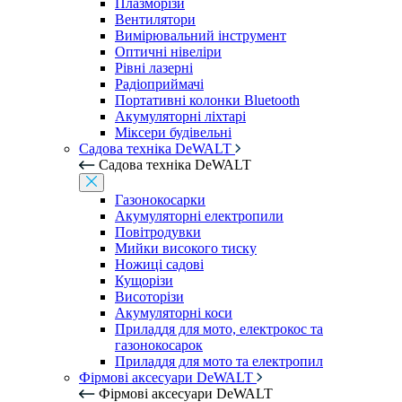
Плазморізи
Вентилятори
Вимірювальний інструмент
Оптичні нівеліри
Рівні лазерні
Радіоприймачі
Портативні колонки Bluetooth
Акумуляторні ліхтарі
Міксери будівельні
Садова техніка DeWALT
Садова техніка DeWALT
Газонокосарки
Акумуляторні електропили
Повітродувки
Мийки високого тиску
Ножиці садові
Кущорізи
Висоторізи
Акумуляторні коси
Приладдя для мото, електрокос та
газонокосарок
Приладдя для мото та електропил
Фірмові аксесуари DeWALT
Фірмові аксесуари DeWALT