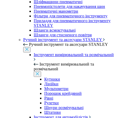
Шліфмашини пневматичні
Пневмопістолети для накачування шин
Пневматичні манометри
Фільтри для пневматичного інструменту
Приладдя для пневматичного інструменту
STANLEY
Шланги всмоктувальні
Шланги для стисненого повітря
Ручний інструмент та аксесуари STANLEY
Ручний інструмент та аксесуари STANLEY
Інструмент вимірювальний та розмічальний
Інструмент вимірювальний та
розмічальний
Кутники
Лінійки
Мультиметри
Порошок крейдяний
Рівні
Рулетки
Шнури розмічувальні
Штативи
Інструмент для автомобілістів