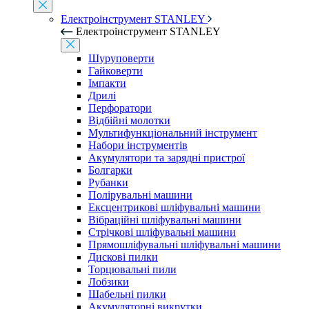
Електроінструмент STANLEY
Електроінструмент STANLEY
Шуруповерти
Гайковерти
Імпакти
Дрилі
Перфоратори
Відбійні молотки
Мультифункціональний інструмент
Набори інструментів
Акумулятори та зарядні пристрої
Болгарки
Рубанки
Полірувальні машини
Ексцентрикові шліфувальні машини
Вібраційні шліфувальні машини
Стрічкові шліфувальні машини
Прямошліфувальні шліфувальні машини
Дискові пилки
Торцювальні пили
Лобзики
Шабельні пилки
Акумуляторні викрутки