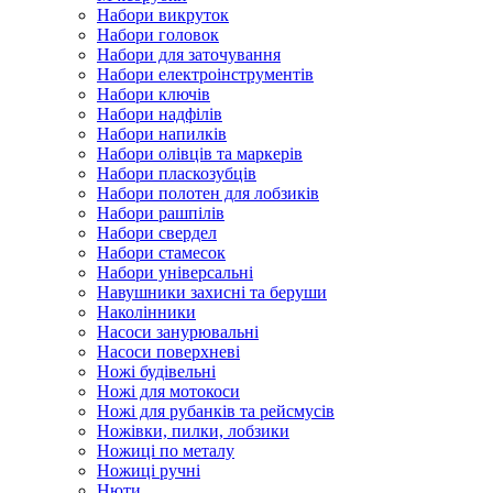
Набори викруток
Набори головок
Набори для заточування
Набори електроінструментів
Набори ключів
Набори надфілів
Набори напилків
Набори олівців та маркерів
Набори пласкозубців
Набори полотен для лобзиків
Набори рашпілів
Набори свердел
Набори стамесок
Набори універсальні
Навушники захисні та беруши
Наколінники
Насоси занурювальні
Насоси поверхневі
Ножі будівельні
Ножі для мотокоси
Ножі для рубанків та рейсмусів
Ножівки, пилки, лобзики
Ножиці по металу
Ножиці ручні
Нюти