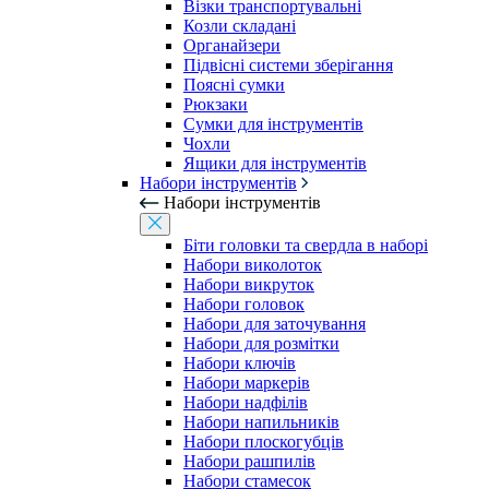
Візки транспортувальні
Козли складані
Органайзери
Підвісні системи зберігання
Поясні сумки
Рюкзаки
Сумки для інструментів
Чохли
Ящики для інструментів
Набори інструментів
Набори інструментів
Біти головки та свердла в наборі
Набори виколоток
Набори викруток
Набори головок
Набори для заточування
Набори для розмітки
Набори ключів
Набори маркерів
Набори надфілів
Набори напильників
Набори плоскогубців
Набори рашпилів
Набори стамесок