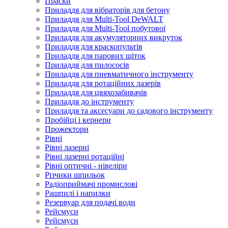
Праски
Приладдя для вібраторів для бетону
Приладдя для Multi-Tool DeWALT
Приладдя для Multi-Tool побутової
Приладдя для акумуляторних викруток
Приладдя для краскопультів
Приладдя для парових щіток
Приладдя для пилососів
Приладдя для пневматичного інструменту
Приладдя для ротаційних лазерів
Приладдя для цвяхозабивачів
Приладдя до інструменту
Приладдя та аксесуари до садового інструменту
Пробійці і кернери
Прожектори
Рівні
Рівні лазерні
Рівні лазерні ротаційні
Рівні оптичні - нівеліри
Різчики шпильок
Радіоприймачі промислові
Рашпилі і напилки
Резервуар для подачі води
Рейсмуси
Рейсмуси