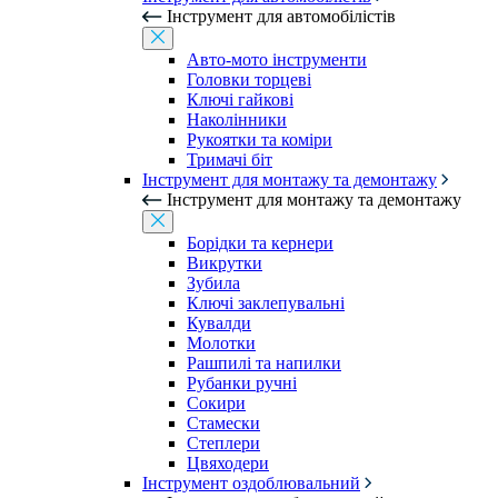
Інструмент для автомобілістів
Авто-мото інструменти
Головки торцеві
Ключі гайкові
Наколінники
Рукоятки та коміри
Тримачі біт
Інструмент для монтажу та демонтажу
Інструмент для монтажу та демонтажу
Борідки та кернери
Викрутки
Зубила
Ключі заклепувальні
Кувалди
Молотки
Рашпилі та напилки
Рубанки ручні
Сокири
Стамески
Степлери
Цвяходери
Інструмент оздоблювальний