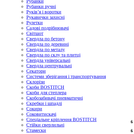
Рубанки
Рубанки ручні
Руківʼя і воротки
Рукавички захисні
Рулетки
Садові подрібнювачі
Світшот
Свердла по бетону
Свердла по деревині
Свердла по металу
Свердла по склу та плитці
Свердла універсальні
Свердла центрувальні
Секатори
Системи зберігання і транспортування
Склорізи
Скоби BOSTITCH
Скоби для степлера
Скобозабивачі пневматичні
Скребки і шпадлі
Сокири
Соковитискачі
Спеціальне кріплення BOSTITCH
6
6
6
6
6
6
6
6
6
6
Стійки сверлильні
Стамески
6
6
6
6
6
6
6
6
6
6