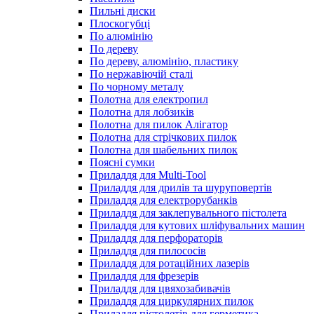
Пильні диски
Плоскогубці
По алюмінію
По дереву
По дереву, алюмінію, пластику
По нержавіючій сталі
По чорному металу
Полотна для електропил
Полотна для лобзиків
Полотна для пилок Алігатор
Полотна для стрічкових пилок
Полотна для шабельних пилок
Поясні сумки
Приладдя для Multi-Tool
Приладдя для дрилів та шуруповертів
Приладдя для електрорубанків
Приладдя для заклепувального пістолета
Приладдя для кутових шліфувальних машин
Приладдя для перфораторів
Приладдя для пилососів
Приладдя для ротаційних лазерів
Приладдя для фрезерів
Приладдя для цвяхозабивачів
Приладдя для циркулярних пилок
Приладдя пістолетів для герметика