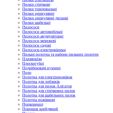
Пилки стрічкові
Пилки торцювальні
Пилки циркулярні
Пилки циркулярні дискові
Пилки шабельні
Пилососи
Пилососи автомобільні
Пилососи акумуляторні
Пилососи мережеві
Пилососи садові
Пилососи-електровіники
Пильні полотна та набори пильних полотен
Плазморізи
Плоскогубці
Подрібнювачі кухонні
Поло
Полотна для електроножівок
Полотна для лобзиків
Полотна для пилок Алігатор
Полотна для стрічкових пилок
Полотна для шабельних пилок
Полотна ножівкові
Попкорниці
Порошок крейдяний