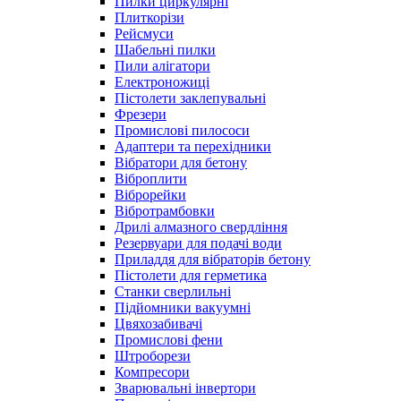
Пилки циркулярні
Плиткорізи
Рейсмуси
Шабельні пилки
Пили алігатори
Електроножиці
Пістолети заклепувальні
Фрезери
Промислові пилососи
Адаптери та перехідники
Вібратори для бетону
Віброплити
Віброрейки
Вібротрамбовки
Дрилі алмазного свердління
Резервуари для подачі води
Приладдя для вібраторів бетону
Пістолети для герметика
Станки сверлильні
Підйомники вакуумні
Цвяхозабивачі
Промислові фени
Штроборези
Компресори
Зварювальні інвертори