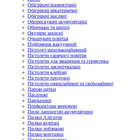
Обігрівачі конвекторні
Обігрівачі мікатермічні
Обігрівачі масляні
Обприскувачі акумуляторні
Обценьки та щипці
Окуляри захисні
Очищувачі повітря
Підйомник вакуумний
Пістолет шпилькозабивний
Пістолети гарячого повітря
Пістолети для змащення та герметика
Пістолети заклепувальні
Пістолети клейові
Пістолети продувні
Пістолети цвяхозабивні та скобозабивні
Парові щітки
Пасатижі
Паяльники
Перфоратори мережеві
Пили ланцюгові акумуляторні
Пилки Алігатор
Пилки відрізні
Пилки лобзикові
Пилки монтажні
Пилки плиткорізи