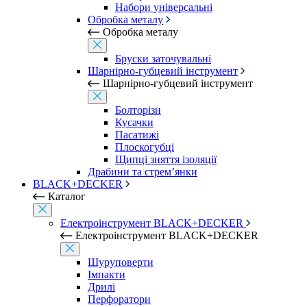
Набори універсальні
Обробка металу
Обробка металу
Бруски заточувальні
Шарнірно-губцевий інструмент
Шарнірно-губцевий інструмент
Болторізи
Кусачки
Пасатижі
Плоскогубці
Щипці зняття ізоляції
Драбини та стрем’янки
BLACK+DECKER
Каталог
Електроінструмент BLACK+DECKER
Електроінструмент BLACK+DECKER
Шуруповерти
Імпакти
Дрилі
Перфоратори