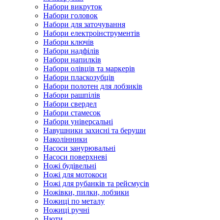
Набори викруток
Набори головок
Набори для заточування
Набори електроінструментів
Набори ключів
Набори надфілів
Набори напилків
Набори олівців та маркерів
Набори пласкозубців
Набори полотен для лобзиків
Набори рашпілів
Набори свердел
Набори стамесок
Набори універсальні
Навушники захисні та беруши
Наколінники
Насоси занурювальні
Насоси поверхневі
Ножі будівельні
Ножі для мотокоси
Ножі для рубанків та рейсмусів
Ножівки, пилки, лобзики
Ножиці по металу
Ножиці ручні
Нюти