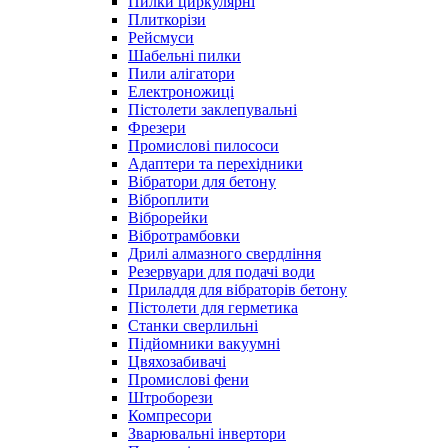
Пилки циркулярні
Плиткорізи
Рейсмуси
Шабельні пилки
Пили алігатори
Електроножиці
Пістолети заклепувальні
Фрезери
Промислові пилососи
Адаптери та перехідники
Вібратори для бетону
Віброплити
Віброрейки
Вібротрамбовки
Дрилі алмазного свердління
Резервуари для подачі води
Приладдя для вібраторів бетону
Пістолети для герметика
Станки сверлильні
Підйомники вакуумні
Цвяхозабивачі
Промислові фени
Штроборези
Компресори
Зварювальні інвертори