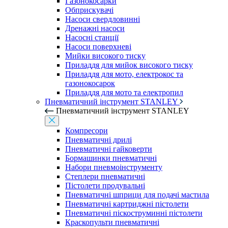
Газонокосарки
Обприскувачі
Насоси свердловинні
Дренажні насоси
Насосні станції
Насоси поверхневі
Мийки високого тиску
Приладдя для мийок високого тиску
Приладдя для мото, електрокос та
газонокосарок
Приладдя для мото та електропил
Пневматичний інструмент STANLEY
Пневматичний інструмент STANLEY
Компресори
Пневматичні дрилі
Пневматичні гайковерти
Бормашинки пневматичні
Набори пневмоінструменту
Степлери пневматичні
Пістолети продувальні
Пневматичні шприци для подачі мастила
Пневматичні картриджні пістолети
Пневматичні піскоструминні пістолети
Краскопульти пневматичні