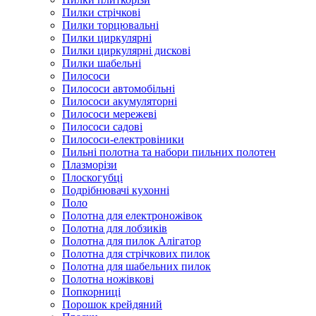
Пилки стрічкові
Пилки торцювальні
Пилки циркулярні
Пилки циркулярні дискові
Пилки шабельні
Пилососи
Пилососи автомобільні
Пилососи акумуляторні
Пилососи мережеві
Пилососи садові
Пилососи-електровіники
Пильні полотна та набори пильних полотен
Плазморізи
Плоскогубці
Подрібнювачі кухонні
Поло
Полотна для електроножівок
Полотна для лобзиків
Полотна для пилок Алігатор
Полотна для стрічкових пилок
Полотна для шабельних пилок
Полотна ножівкові
Попкорниці
Порошок крейдяний