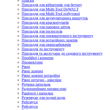
Праски
Приладдя для вібраторів для бетону
Приладдя для Multi-Tool DeWALT
Приладдя для Multi-Tool побутової
Приладдя для акумуляторних викруток
Приладдя для краскопультів
Приладдя для парових щіток
Приладдя для пилососів
Приладдя для пневматичного інструменту
Приладдя для ротаційних лазерів
Приладдя для цвяхозабивачів
Приладдя до інструменту
Приладдя та аксесуари до садового інструменту
Пробійці і кернери
Прожектори
Рівні
Рівні лазерні
Рівні лазерні ротаційні
Рівні оптичні - нівеліри
Різчики шпильок
Радіоприймачі промислові
Рашпилі і напилки
Резервуар для подачі води
Рейсмуси
Рейсмуси