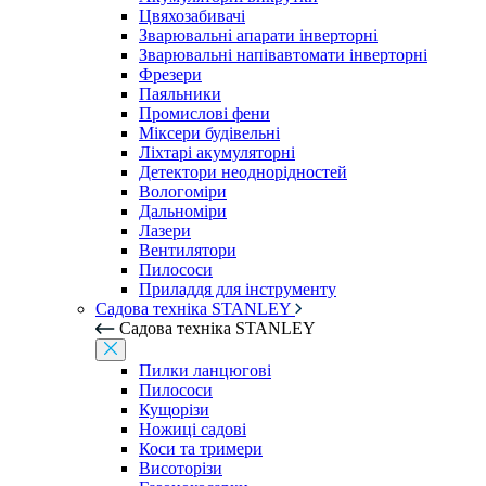
Цвяхозабивачі
Зварювальні апарати інверторні
Зварювальні напівавтомати інверторні
Фрезери
Паяльники
Промислові фени
Міксери будівельні
Ліхтарі акумуляторні
Детектори неоднорідностей
Вологоміри
Дальноміри
Лазери
Вентилятори
Пилососи
Приладдя для інструменту
Садова техніка STANLEY
Садова техніка STANLEY
Пилки ланцюгові
Пилососи
Кущорізи
Ножиці садові
Коси та тримери
Висоторізи