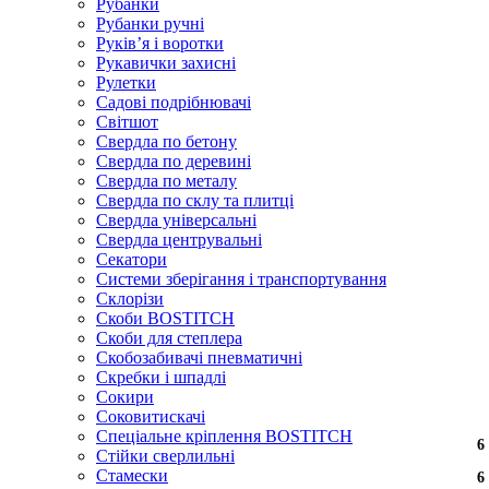
Рубанки
Рубанки ручні
Руківʼя і воротки
Рукавички захисні
Рулетки
Садові подрібнювачі
Світшот
Свердла по бетону
Свердла по деревині
Свердла по металу
Свердла по склу та плитці
Свердла універсальні
Свердла центрувальні
Секатори
Системи зберігання і транспортування
Склорізи
Скоби BOSTITCH
Скоби для степлера
Скобозабивачі пневматичні
Скребки і шпадлі
Сокири
Соковитискачі
Спеціальне кріплення BOSTITCH
6
6
Стійки сверлильні
Стамески
6
6