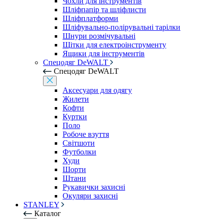
Чохли для інструментів
Шліфпапір та шліфлисти
Шліфплатформи
Шліфувально-полірувальні тарілки
Шнури розмічувальні
Щітки для електроінструменту
Ящики для інструментів
Спецодяг DeWALT
Спецодяг DeWALT
Аксесуари для одягу
Жилети
Кофти
Куртки
Поло
Робоче взуття
Світшоти
Футболки
Худи
Шорти
Штани
Рукавички захисні
Окуляри захисні
STANLEY
Каталог