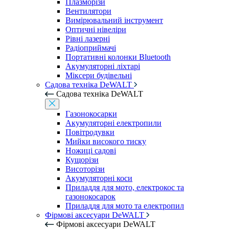
Плазморізи
Вентилятори
Вимірювальний інструмент
Оптичні нівеліри
Рівні лазерні
Радіоприймачі
Портативні колонки Bluetooth
Акумуляторні ліхтарі
Міксери будівельні
Садова техніка DeWALT
Садова техніка DeWALT
Газонокосарки
Акумуляторні електропили
Повітродувки
Мийки високого тиску
Ножиці садові
Кущорізи
Висоторізи
Акумуляторні коси
Приладдя для мото, електрокос та
газонокосарок
Приладдя для мото та електропил
Фірмові аксесуари DeWALT
Фірмові аксесуари DeWALT