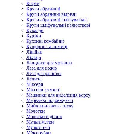
Кофти
Круги абразивні
Круги абразивні відрізні
Круги абразивні шліфувальні
Круги шліфувальні пелюсткові
Кувалди
Куртки
Кухонні комбайни
Кущорізи та ножиці
Лінійки
Ліхтарі
Ланцюги для мотопил
Леза для ножів
Леза для рашпіля
Лещата
Міксери
Міксери кухонні
Машинки для видалення ворсу
Мережеві подовжувачі
Мийки високого тиску
Молотки
Молотки відбійні
Мультиметри
Мультипечі
М’ясорубки