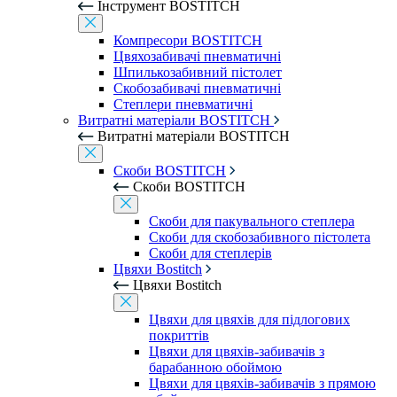
Інструмент BOSTITCH
Компресори BOSTITCH
Цвяхозабивачі пневматичні
Шпилькозабивний пістолет
Скобозабивачі пневматичні
Степлери пневматичні
Витратні матеріали BOSTITCH
Витратні матеріали BOSTITCH
Скоби BOSTITCH
Скоби BOSTITCH
Скоби для пакувального степлера
Скоби для скобозабивного пістолета
Скоби для степлерів
Цвяхи Bostitch
Цвяхи Bostitch
Цвяхи для цвяхів для підлогових
покриттів
Цвяхи для цвяхів-забивачів з
барабанною обоймою
Цвяхи для цвяхів-забивачів з прямою