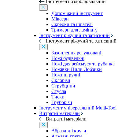
Інструмент оздоблювальний
Допоміжний інструмент
Міксери
Скребки та шпателі
Тримери для ламінату
Інструмент ріжучий та затискний
Інструмент ріжучий та затискний
Захоплення регульовані
Ножі будівельні
Ножі для рейсмусу та рубанка
Ножівки Пили Лобзики
Ножиці ручні
Склорізи
Струбцини
Стусла
Тиски
Труборізи
Інструмент універсальний Multi-Tool
Витратні матеріали
Витратні матеріали
Абразивні круги
Алмазні круги