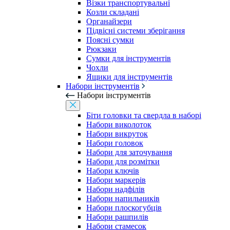
Візки транспортувальні
Козли складані
Органайзери
Підвісні системи зберігання
Поясні сумки
Рюкзаки
Сумки для інструментів
Чохли
Ящики для інструментів
Набори інструментів
Набори інструментів
Біти головки та свердла в наборі
Набори виколоток
Набори викруток
Набори головок
Набори для заточування
Набори для розмітки
Набори ключів
Набори маркерів
Набори надфілів
Набори напильників
Набори плоскогубців
Набори рашпилів
Набори стамесок