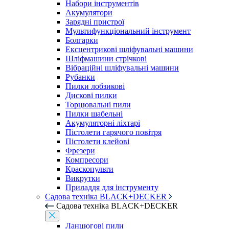
Набори інструментів
Акумулятори
Зарядні пристрої
Мультифункціональний інструмент
Болгарки
Ексцентрикові шліфувальні машини
Шліфмашини стрічкові
Вібраційні шліфувальні машини
Рубанки
Пилки лобзикові
Дискові пилки
Торцювальні пили
Пилки шабельні
Акумуляторні ліхтарі
Пістолети гарячого повітря
Пістолети клейові
Фрезери
Компресори
Краскопульти
Викрутки
Приладдя для інструменту
Садова техніка BLACK+DECKER
Садова техніка BLACK+DECKER
Ланцюгові пили