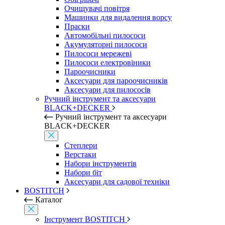
Очищувачі повітря
Машинки для видалення ворсу
Праски
Автомобільні пилососи
Акумуляторні пилососи
Пилососи мережеві
Пилососи електровіники
Пароочисники
Аксесуари для пароочисників
Аксесуари для пилососів
Ручний інструмент та аксесуари
BLACK+DECKER
Ручний інструмент та аксесуари
BLACK+DECKER
Степлери
Верстаки
Набори інструментів
Набори біт
Аксесуари для садової техніки
BOSTITCH
Каталог
Інструмент BOSTITCH