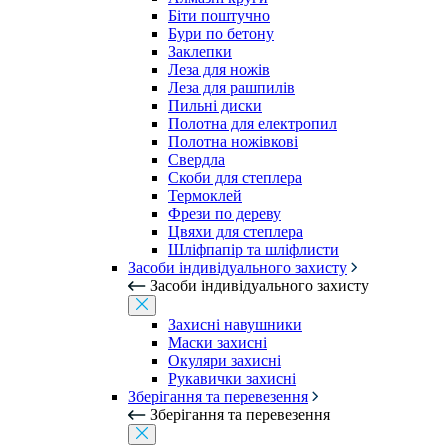
Біти поштучно
Бури по бетону
Заклепки
Леза для ножів
Леза для рашпилів
Пильні диски
Полотна для електропил
Полотна ножівкові
Свердла
Скоби для степлера
Термоклей
Фрези по дереву
Цвяхи для степлера
Шліфпапір та шліфлисти
Засоби індивідуального захисту
Засоби індивідуального захисту
Захисні навушники
Маски захисні
Окуляри захисні
Рукавички захисні
Зберігання та перевезення
Зберігання та перевезення