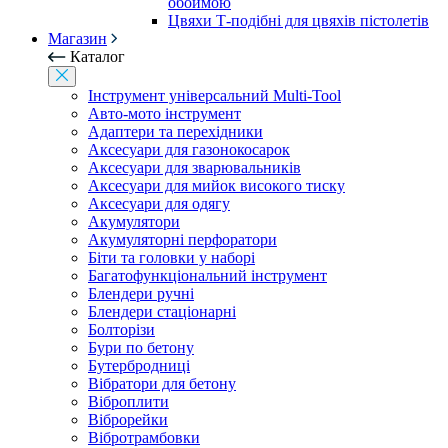
обоймою
Цвяхи Т-подібні для цвяхів пістолетів
Магазин
Каталог
Інструмент універсальний Multi-Tool
Авто-мото інструмент
Адаптери та перехідники
Аксесуари для газонокосарок
Аксесуари для зварювальників
Аксесуари для мийок високого тиску
Аксесуари для одягу
Акумулятори
Акумуляторні перфоратори
Біти та головки у наборі
Багатофункціональний інструмент
Блендери ручні
Блендери стаціонарні
Болторізи
Бури по бетону
Бутербродниці
Вібратори для бетону
Віброплити
Віброрейки
Вібротрамбовки