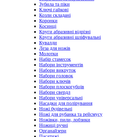
Зубила та піки
Ключі гайкові
Козли складані
Коронки
Косинці
Круги абразивні відрізні
Круги абразивні шліфувальні
Кувалди
Леза для ножів
Молотки
Набір стамесок
Набори інструментів
Набори викруток
Набори головок
Набори ключів
Набори плоскогубців
Набори свердл
Набори універсальні
Насадки для полірування
Ножі будівельні
Ножі для рубанка та рейсмусу
Ножівки, пили, лобзики
Ножиці ручні
Органайзери
Пасатижі