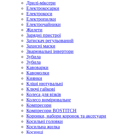
Дрилі-міксери
Електрокосарки
Електрокоси
Електропилки
Електрочайники
Жилети
Зарядні пристрої
Затискач регульований
Захисні маски
Зварювальні інвертори
Зубила
Зубила
Кавоварки
Кавомолки
Киянки
Кліщі нютувальні
Ключі гайкові
Колеса для візків
Колесо вимірювальне
Компресори
Компресори BOSTITCH
Коронки, набори коронок та аксесуари
Косильні головки
Косильна жилка
Косинці