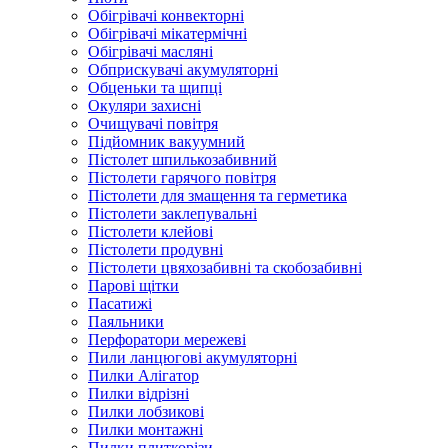
Обігрівачі конвекторні
Обігрівачі мікатермічні
Обігрівачі масляні
Обприскувачі акумуляторні
Обценьки та щипці
Окуляри захисні
Очищувачі повітря
Підйомник вакуумний
Пістолет шпилькозабивний
Пістолети гарячого повітря
Пістолети для змащення та герметика
Пістолети заклепувальні
Пістолети клейові
Пістолети продувні
Пістолети цвяхозабивні та скобозабивні
Парові щітки
Пасатижі
Паяльники
Перфоратори мережеві
Пили ланцюгові акумуляторні
Пилки Алігатор
Пилки відрізні
Пилки лобзикові
Пилки монтажні
Пилки плиткорізи