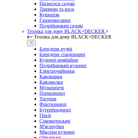
Пилососи садові
Тримери та коси
Кущорізи
Газонокосарки
Подрібнювачі садові
Техніка для дому BLACK+DECKER
Техніка для дому BLACK+DECKER
Блендери ручні
Блендери стаціонарні
Кухонні комбайни
Подрібнювачі кухонні
Електрочайники
Кавоварки
Кавомолки
Мультипечі
Попкорниці
Тостери
Фритюрниці
Бутербродниці
Грилі
Соковитискачі
М'ясорубки
Міксери кухонні
Обігрівачі