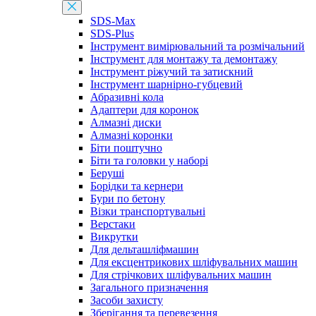
SDS-Max
SDS-Plus
Інструмент вимірювальний та розмічальний
Інструмент для монтажу та демонтажу
Інструмент ріжучий та затискний
Інструмент шарнірно-губцевий
Абразивні кола
Адаптери для коронок
Алмазні диски
Алмазні коронки
Біти поштучно
Біти та головки у наборі
Беруші
Борідки та кернери
Бури по бетону
Візки транспортувальні
Верстаки
Викрутки
Для дельташліфмашин
Для ексцентрикових шліфувальних машин
Для стрічкових шліфувальних машин
Загального призначення
Засоби захисту
Зберігання та перевезення