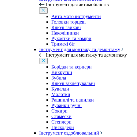
Інструмент для автомобілістів
Авто-мото інструменти
Головки торцеві
Ключі гайкові
Наколінники
Рукоятки та коміри
Тримачі біт
Інструмент для монтажу та демонтажу
Інструмент для монтажу та демонтажу
Борідки та кернери
Викрутки
Зубила
Ключі заклепувальні
Кувалди
Молотки
Рашпилі та напилки
Рубанки ручні
Сокири
Стамески
Степлери
Цвяходери
Інструмент оздоблювальний