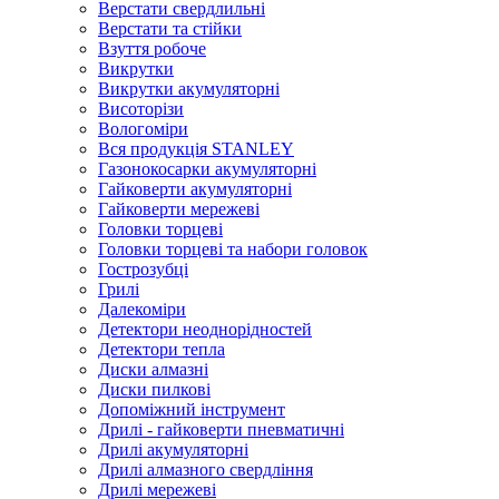
Верстати свердлильні
Верстати та стійки
Взуття робоче
Викрутки
Викрутки акумуляторні
Висоторізи
Вологоміри
Вся продукція STANLEY
Газонокосарки акумуляторні
Гайковерти акумуляторні
Гайковерти мережеві
Головки торцеві
Головки торцеві та набори головок
Гострозубці
Грилі
Далекоміри
Детектори неоднорідностей
Детектори тепла
Диски алмазні
Диски пилкові
Допоміжний інструмент
Дрилі - гайковерти пневматичні
Дрилі акумуляторні
Дрилі алмазного свердління
Дрилі мережеві