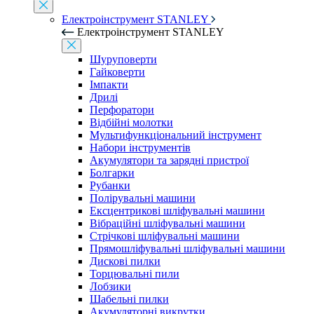
Електроінструмент STANLEY
Електроінструмент STANLEY
Шуруповерти
Гайковерти
Імпакти
Дрилі
Перфоратори
Відбійні молотки
Мультифункціональний інструмент
Набори інструментів
Акумулятори та зарядні пристрої
Болгарки
Рубанки
Полірувальні машини
Ексцентрикові шліфувальні машини
Вібраційні шліфувальні машини
Стрічкові шліфувальні машини
Прямошліфувальні шліфувальні машини
Дискові пилки
Торцювальні пили
Лобзики
Шабельні пилки
Акумуляторні викрутки