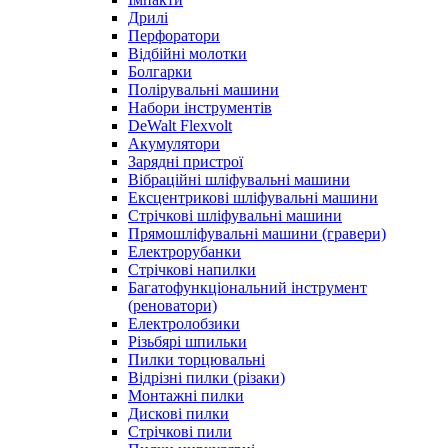
Дрилі
Перфоратори
Відбійні молотки
Болгарки
Полірувальні машини
Набори інструментів
DeWalt Flexvolt
Акумулятори
Зарядні пристрої
Вібраційні шліфувальні машини
Ексцентрикові шліфувальні машини
Стрічкові шліфувальні машини
Прямошліфувальні машини (гравери)
Електрорубанки
Стрічкові напилки
Багатофункціональний інструмент
(реноватори)
Електролобзики
Різьбярі шпильки
Пилки торцювальні
Відрізні пилки (різаки)
Монтажні пилки
Дискові пилки
Стрічкові пили