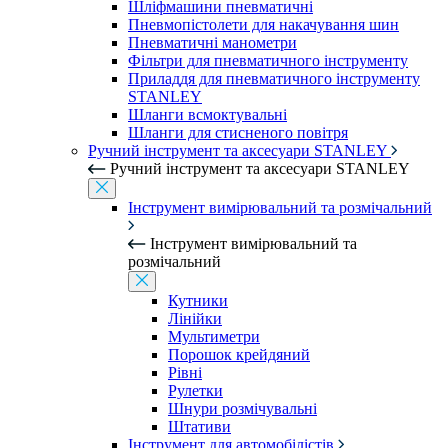
Шліфмашини пневматичні
Пневмопістолети для накачування шин
Пневматичні манометри
Фільтри для пневматичного інструменту
Приладдя для пневматичного інструменту
STANLEY
Шланги всмоктувальні
Шланги для стисненого повітря
Ручний інструмент та аксесуари STANLEY
Ручний інструмент та аксесуари STANLEY
Інструмент вимірювальний та розмічальний
Інструмент вимірювальний та
розмічальний
Кутники
Лінійки
Мультиметри
Порошок крейдяний
Рівні
Рулетки
Шнури розмічувальні
Штативи
Інструмент для автомобілістів