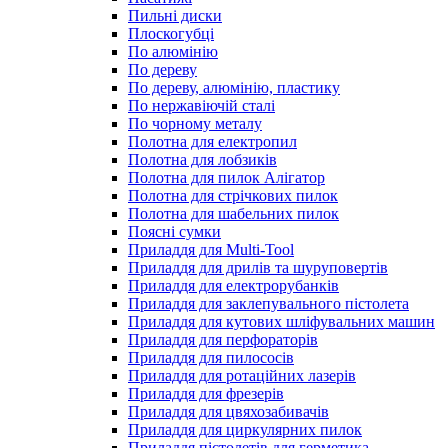
Пильні диски
Плоскогубці
По алюмінію
По дереву
По дереву, алюмінію, пластику
По нержавіючій сталі
По чорному металу
Полотна для електропил
Полотна для лобзиків
Полотна для пилок Алігатор
Полотна для стрічкових пилок
Полотна для шабельних пилок
Поясні сумки
Приладдя для Multi-Tool
Приладдя для дрилів та шуруповертів
Приладдя для електрорубанків
Приладдя для заклепувального пістолета
Приладдя для кутових шліфувальних машин
Приладдя для перфораторів
Приладдя для пилососів
Приладдя для ротаційних лазерів
Приладдя для фрезерів
Приладдя для цвяхозабивачів
Приладдя для циркулярних пилок
Приладдя пістолетів для герметика