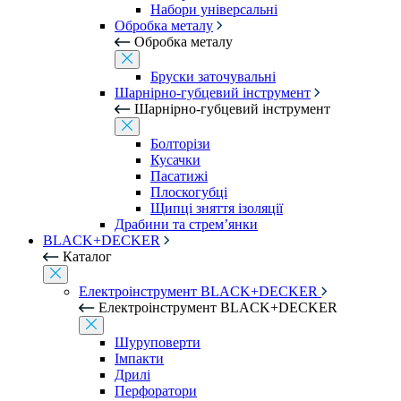
Набори універсальні
Обробка металу
Обробка металу
Бруски заточувальні
Шарнірно-губцевий інструмент
Шарнірно-губцевий інструмент
Болторізи
Кусачки
Пасатижі
Плоскогубці
Щипці зняття ізоляції
Драбини та стрем’янки
BLACK+DECKER
Каталог
Електроінструмент BLACK+DECKER
Електроінструмент BLACK+DECKER
Шуруповерти
Імпакти
Дрилі
Перфоратори