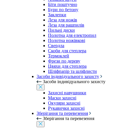
Біти поштучно
Бури по бетону
Заклепки
Леза для ножів
Леза для рашпилів
Пильні диски
Полотна для електропил
Полотна ножівкові
Свердла
Скоби для степлера
Термоклей
Фрези по дереву
Цвяхи для степлера
Шліфпапір та шліфлисти
Засоби індивідуального захисту
Засоби індивідуального захисту
Захисні навушники
Маски захисні
Окуляри захисні
Рукавички захисні
Зберігання та перевезення
Зберігання та перевезення