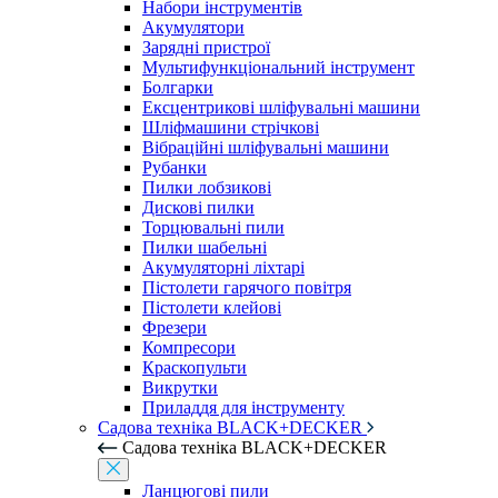
Набори інструментів
Акумулятори
Зарядні пристрої
Мультифункціональний інструмент
Болгарки
Ексцентрикові шліфувальні машини
Шліфмашини стрічкові
Вібраційні шліфувальні машини
Рубанки
Пилки лобзикові
Дискові пилки
Торцювальні пили
Пилки шабельні
Акумуляторні ліхтарі
Пістолети гарячого повітря
Пістолети клейові
Фрезери
Компресори
Краскопульти
Викрутки
Приладдя для інструменту
Садова техніка BLACK+DECKER
Садова техніка BLACK+DECKER
Ланцюгові пили