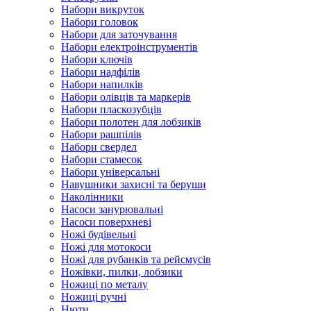
Набори викруток
Набори головок
Набори для заточування
Набори електроінструментів
Набори ключів
Набори надфілів
Набори напилків
Набори олівців та маркерів
Набори пласкозубців
Набори полотен для лобзиків
Набори рашпілів
Набори свердел
Набори стамесок
Набори універсальні
Навушники захисні та беруши
Наколінники
Насоси занурювальні
Насоси поверхневі
Ножі будівельні
Ножі для мотокоси
Ножі для рубанків та рейсмусів
Ножівки, пилки, лобзики
Ножиці по металу
Ножиці ручні
Нюти