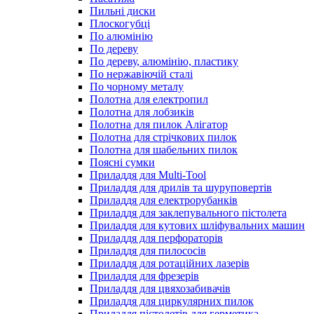
Пильні диски
Плоскогубці
По алюмінію
По дереву
По дереву, алюмінію, пластику
По нержавіючій сталі
По чорному металу
Полотна для електропил
Полотна для лобзиків
Полотна для пилок Алігатор
Полотна для стрічкових пилок
Полотна для шабельних пилок
Поясні сумки
Приладдя для Multi-Tool
Приладдя для дрилів та шуруповертів
Приладдя для електрорубанків
Приладдя для заклепувального пістолета
Приладдя для кутових шліфувальних машин
Приладдя для перфораторів
Приладдя для пилососів
Приладдя для ротаційних лазерів
Приладдя для фрезерів
Приладдя для цвяхозабивачів
Приладдя для циркулярних пилок
Приладдя пістолетів для герметика