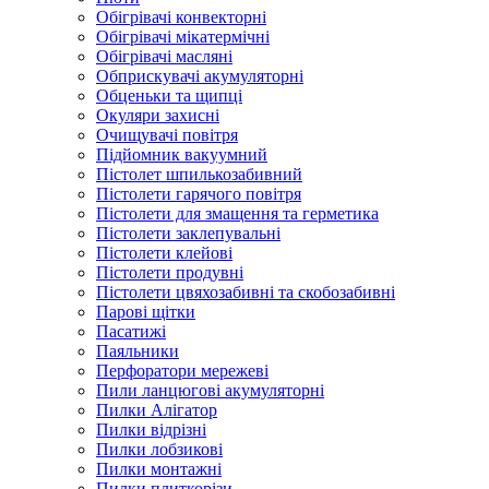
Обігрівачі конвекторні
Обігрівачі мікатермічні
Обігрівачі масляні
Обприскувачі акумуляторні
Обценьки та щипці
Окуляри захисні
Очищувачі повітря
Підйомник вакуумний
Пістолет шпилькозабивний
Пістолети гарячого повітря
Пістолети для змащення та герметика
Пістолети заклепувальні
Пістолети клейові
Пістолети продувні
Пістолети цвяхозабивні та скобозабивні
Парові щітки
Пасатижі
Паяльники
Перфоратори мережеві
Пили ланцюгові акумуляторні
Пилки Алігатор
Пилки відрізні
Пилки лобзикові
Пилки монтажні
Пилки плиткорізи