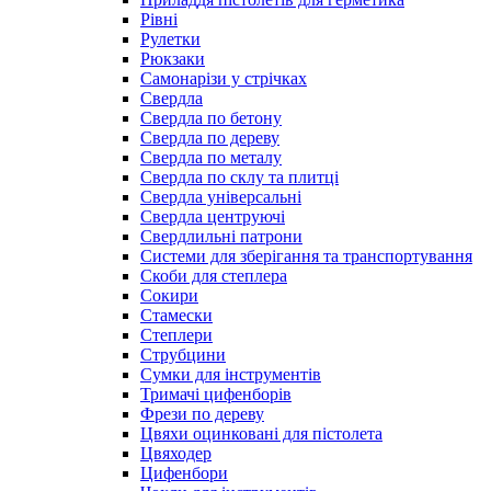
Рівні
Рулетки
Рюкзаки
Самонарізи у стрічках
Свердла
Свердла по бетону
Свердла по дереву
Свердла по металу
Свердла по склу та плитці
Свердла універсальні
Свердла центруючі
Свердлильні патрони
Системи для зберігання та транспортування
Скоби для степлера
Сокири
Стамески
Степлери
Струбцини
Сумки для інструментів
Тримачі цифенборів
Фрези по дереву
Цвяхи оцинковані для пістолета
Цвяходер
Цифенбори