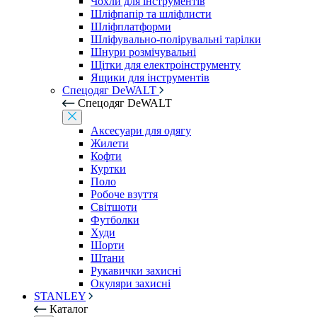
Чохли для інструментів
Шліфпапір та шліфлисти
Шліфплатформи
Шліфувально-полірувальні тарілки
Шнури розмічувальні
Щітки для електроінструменту
Ящики для інструментів
Спецодяг DeWALT
Спецодяг DeWALT
Аксесуари для одягу
Жилети
Кофти
Куртки
Поло
Робоче взуття
Світшоти
Футболки
Худи
Шорти
Штани
Рукавички захисні
Окуляри захисні
STANLEY
Каталог