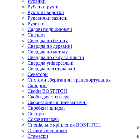
Рубанки
Рубанки ручні
Руківʼя і воротки
Рукавички захисні
Рулетки
Садові подрібнювачі
Світшот
Свердла по бетону
Свердла по деревині
Свердла по металу
Свердла по склу та плитці
Свердла універсальні
Свердла центрувальні
Секатори
Системи зберігання і транспортування
Склорізи
Скоби BOSTITCH
Скоби для степлера
Скобозабивачі пневматичні
Скребки і шпадлі
Сокири
Соковитискачі
Спеціальне кріплення BOSTITCH
6
6
6
6
6
Стійки сверлильні
Стамески
6
6
6
6
6