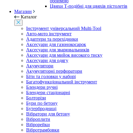
обоймою
Цвяхи Т-подібні для цвяхів пістолетів
Магазин
Каталог
Інструмент універсальний Multi-Tool
Авто-мото інструмент
Адаптери та перехідники
Аксесуари для газонокосарок
Аксесуари для зварювальників
Аксесуари для мийок високого тиску
Аксесуари для одягу
Акумулятори
Акумуляторні перфоратори
Біти та головки у наборі
Багатофункціональний інструмент
Блендери ручні
Блендери стаціонарні
Болторізи
Бури по бетону
Бутербродниці
Вібратори для бетону
Віброплити
Віброрейки
Вібротрамбовки