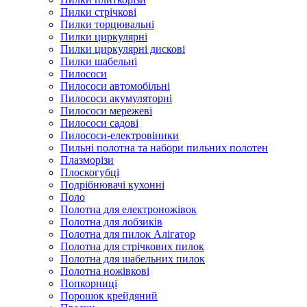
Пилки стрічкові
Пилки торцювальні
Пилки циркулярні
Пилки циркулярні дискові
Пилки шабельні
Пилососи
Пилососи автомобільні
Пилососи акумуляторні
Пилососи мережеві
Пилососи садові
Пилососи-електровіники
Пильні полотна та набори пильних полотен
Плазморізи
Плоскогубці
Подрібнювачі кухонні
Поло
Полотна для електроножівок
Полотна для лобзиків
Полотна для пилок Алігатор
Полотна для стрічкових пилок
Полотна для шабельних пилок
Полотна ножівкові
Попкорниці
Порошок крейдяний