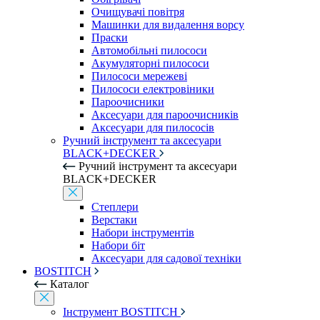
Очищувачі повітря
Машинки для видалення ворсу
Праски
Автомобільні пилососи
Акумуляторні пилососи
Пилососи мережеві
Пилососи електровіники
Пароочисники
Аксесуари для пароочисників
Аксесуари для пилососів
Ручний інструмент та аксесуари
BLACK+DECKER
Ручний інструмент та аксесуари
BLACK+DECKER
Степлери
Верстаки
Набори інструментів
Набори біт
Аксесуари для садової техніки
BOSTITCH
Каталог
Інструмент BOSTITCH