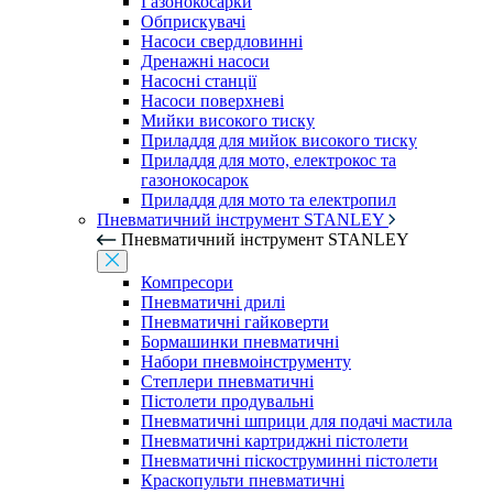
Газонокосарки
Обприскувачі
Насоси свердловинні
Дренажні насоси
Насосні станції
Насоси поверхневі
Мийки високого тиску
Приладдя для мийок високого тиску
Приладдя для мото, електрокос та
газонокосарок
Приладдя для мото та електропил
Пневматичний інструмент STANLEY
Пневматичний інструмент STANLEY
Компресори
Пневматичні дрилі
Пневматичні гайковерти
Бормашинки пневматичні
Набори пневмоінструменту
Степлери пневматичні
Пістолети продувальні
Пневматичні шприци для подачі мастила
Пневматичні картриджні пістолети
Пневматичні піскоструминні пістолети
Краскопульти пневматичні