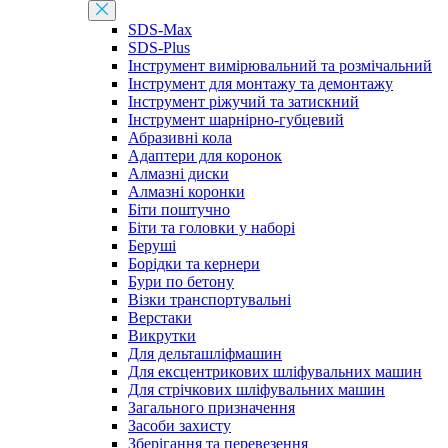
SDS-Max
SDS-Plus
Інструмент вимірювальний та розмічальний
Інструмент для монтажу та демонтажу
Інструмент ріжучий та затискний
Інструмент шарнірно-губцевий
Абразивні кола
Адаптери для коронок
Алмазні диски
Алмазні коронки
Біти поштучно
Біти та головки у наборі
Беруші
Борідки та кернери
Бури по бетону
Візки транспортувальні
Верстаки
Викрутки
Для дельташліфмашин
Для ексцентрикових шліфувальних машин
Для стрічкових шліфувальних машин
Загального призначення
Засоби захисту
Зберігання та перевезення