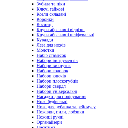
Зубила та піки
Ключі гайкові
Козли складані
Коронки
Косинці
Круги абразивні відрізні
Круги абразивні шліфувальні
Кувалди
Леза для ножів
Молотки
Набір стамесок
Набори інструментів
Набори викруток
Набори головок
Набори ключів
Набори плоскогубців
Набори свердл
Набори універсальні
Насадки для полірування
Ножі будівельні
Ножі для рубанка та рейсмусу
Ножівки, пили, лобзики
Ножиці ручні
Органайзери
Пасатижі