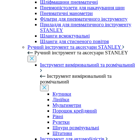
Шліфмашини пневматичні
Пневмопістолети для накачування шин
Пневматичні манометри
Фільтри для пневматичного інструменту
Приладдя для пневматичного інструменту
STANLEY
Шланги всмоктувальні
Шланги для стисненого повітря
Ручний інструмент та аксесуари STANLEY
Ручний інструмент та аксесуари STANLEY
Інструмент вимірювальний та розмічальний
Інструмент вимірювальний та
розмічальний
Кутники
Лінійки
Мультиметри
Порошок крейдяний
Рівні
Рулетки
Шнури розмічувальні
Штативи
Інструмент для автомобілістів