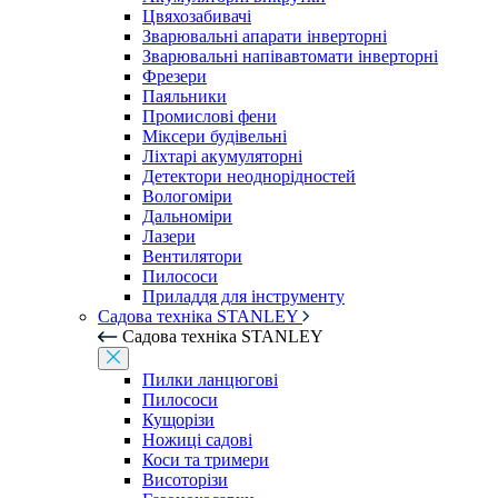
Цвяхозабивачі
Зварювальні апарати інверторні
Зварювальні напівавтомати інверторні
Фрезери
Паяльники
Промислові фени
Міксери будівельні
Ліхтарі акумуляторні
Детектори неоднорідностей
Вологоміри
Дальноміри
Лазери
Вентилятори
Пилососи
Приладдя для інструменту
Садова техніка STANLEY
Садова техніка STANLEY
Пилки ланцюгові
Пилососи
Кущорізи
Ножиці садові
Коси та тримери
Висоторізи