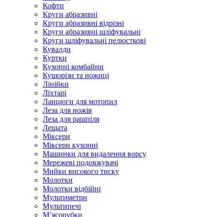
Кофти
Круги абразивні
Круги абразивні відрізні
Круги абразивні шліфувальні
Круги шліфувальні пелюсткові
Кувалди
Куртки
Кухонні комбайни
Кущорізи та ножиці
Лінійки
Ліхтарі
Ланцюги для мотопил
Леза для ножів
Леза для рашпіля
Лещата
Міксери
Міксери кухонні
Машинки для видалення ворсу
Мережеві подовжувачі
Мийки високого тиску
Молотки
Молотки відбійні
Мультиметри
Мультипечі
М’ясорубки