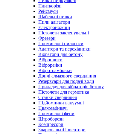
Пилки циркулярні
Плиткорізи
Рейсмуси
Шабельні пилки
Пили алігатори
Електроножиці
Пістолети заклепувальні
Фрезери
Промислові пилососи
Адаптери та перехідники
Вібратори для бетону
Віброплити
Віброрейки
Вібротрамбовки
Дрилі алмазного свердління
Резервуари для подачі води
Приладдя для вібраторів бетону
Пістолети для герметика
Станки сверлильні
Підйомники вакуумні
Цвяхозабивачі
Промислові фени
Штроборези
Компресори
Зварювальні інвертори