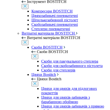
Інструмент BOSTITCH
Компресори BOSTITCH
Цвяхозабивачі пневматичні
Шпилькозабивний пістолет
Скобозабивачі пневматичні
Степлери пневматичні
Витратні матеріали BOSTITCH
Витратні матеріали BOSTITCH
Скоби BOSTITCH
Скоби BOSTITCH
Скоби для пакувального степлера
Скоби для скобозабивного пістолета
Скоби для степлерів
Цвяхи Bostitch
Цвяхи Bostitch
Цвяхи для цвяхів для підлогових
покриттів
Цвяхи для цвяхів-забивачів з
барабанною обоймою
Цвяхи для цвяхів-забивачів з прямою