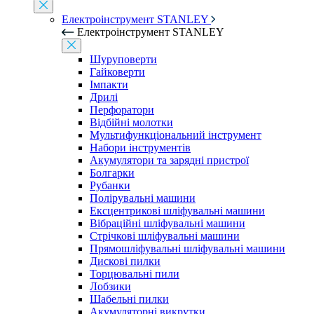
Електроінструмент STANLEY
Електроінструмент STANLEY
Шуруповерти
Гайковерти
Імпакти
Дрилі
Перфоратори
Відбійні молотки
Мультифункціональний інструмент
Набори інструментів
Акумулятори та зарядні пристрої
Болгарки
Рубанки
Полірувальні машини
Ексцентрикові шліфувальні машини
Вібраційні шліфувальні машини
Стрічкові шліфувальні машини
Прямошліфувальні шліфувальні машини
Дискові пилки
Торцювальні пили
Лобзики
Шабельні пилки
Акумуляторні викрутки