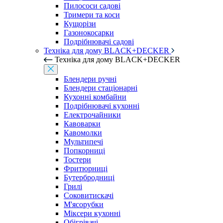
Пилососи садові
Тримери та коси
Кущорізи
Газонокосарки
Подрібнювачі садові
Техніка для дому BLACK+DECKER
Техніка для дому BLACK+DECKER
Блендери ручні
Блендери стаціонарні
Кухонні комбайни
Подрібнювачі кухонні
Електрочайники
Кавоварки
Кавомолки
Мультипечі
Попкорниці
Тостери
Фритюрниці
Бутербродниці
Грилі
Соковитискачі
М'ясорубки
Міксери кухонні
Обігрівачі