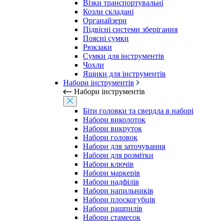
Візки транспортувальні
Козли складані
Органайзери
Підвісні системи зберігання
Поясні сумки
Рюкзаки
Сумки для інструментів
Чохли
Ящики для інструментів
Набори інструментів
Набори інструментів
Біти головки та свердла в наборі
Набори виколоток
Набори викруток
Набори головок
Набори для заточування
Набори для розмітки
Набори ключів
Набори маркерів
Набори надфілів
Набори напильників
Набори плоскогубців
Набори рашпилів
Набори стамесок