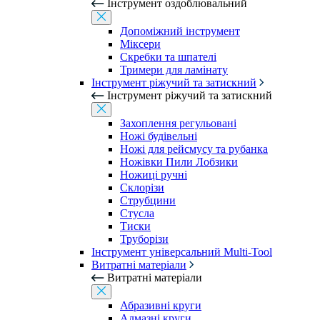
Інструмент оздоблювальний
Допоміжний інструмент
Міксери
Скребки та шпателі
Тримери для ламінату
Інструмент ріжучий та затискний
Інструмент ріжучий та затискний
Захоплення регульовані
Ножі будівельні
Ножі для рейсмусу та рубанка
Ножівки Пили Лобзики
Ножиці ручні
Склорізи
Струбцини
Стусла
Тиски
Труборізи
Інструмент універсальний Multi-Tool
Витратні матеріали
Витратні матеріали
Абразивні круги
Алмазні круги