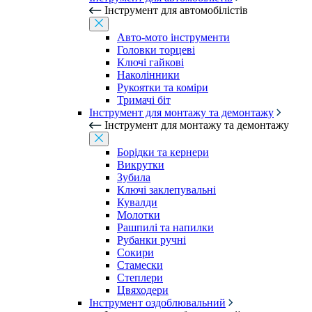
Інструмент для автомобілістів
Авто-мото інструменти
Головки торцеві
Ключі гайкові
Наколінники
Рукоятки та коміри
Тримачі біт
Інструмент для монтажу та демонтажу
Інструмент для монтажу та демонтажу
Борідки та кернери
Викрутки
Зубила
Ключі заклепувальні
Кувалди
Молотки
Рашпилі та напилки
Рубанки ручні
Сокири
Стамески
Степлери
Цвяходери
Інструмент оздоблювальний