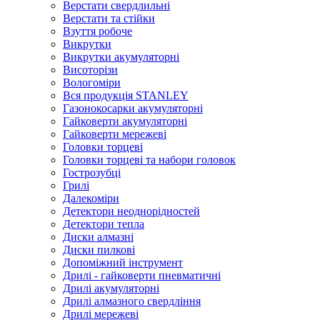
Верстати свердлильні
Верстати та стійки
Взуття робоче
Викрутки
Викрутки акумуляторні
Висоторізи
Вологоміри
Вся продукція STANLEY
Газонокосарки акумуляторні
Гайковерти акумуляторні
Гайковерти мережеві
Головки торцеві
Головки торцеві та набори головок
Гострозубці
Грилі
Далекоміри
Детектори неоднорідностей
Детектори тепла
Диски алмазні
Диски пилкові
Допоміжний інструмент
Дрилі - гайковерти пневматичні
Дрилі акумуляторні
Дрилі алмазного свердління
Дрилі мережеві