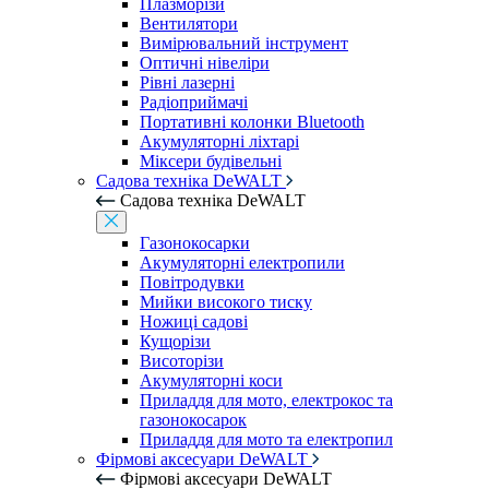
Плазморізи
Вентилятори
Вимірювальний інструмент
Оптичні нівеліри
Рівні лазерні
Радіоприймачі
Портативні колонки Bluetooth
Акумуляторні ліхтарі
Міксери будівельні
Садова техніка DeWALT
Садова техніка DeWALT
Газонокосарки
Акумуляторні електропили
Повітродувки
Мийки високого тиску
Ножиці садові
Кущорізи
Висоторізи
Акумуляторні коси
Приладдя для мото, електрокос та
газонокосарок
Приладдя для мото та електропил
Фірмові аксесуари DeWALT
Фірмові аксесуари DeWALT