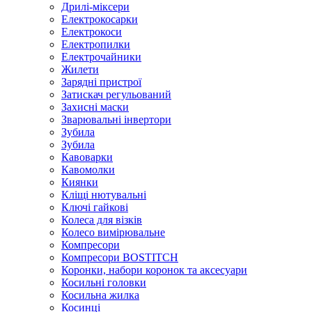
Дрилі-міксери
Електрокосарки
Електрокоси
Електропилки
Електрочайники
Жилети
Зарядні пристрої
Затискач регульований
Захисні маски
Зварювальні інвертори
Зубила
Зубила
Кавоварки
Кавомолки
Киянки
Кліщі нютувальні
Ключі гайкові
Колеса для візків
Колесо вимірювальне
Компресори
Компресори BOSTITCH
Коронки, набори коронок та аксесуари
Косильні головки
Косильна жилка
Косинці