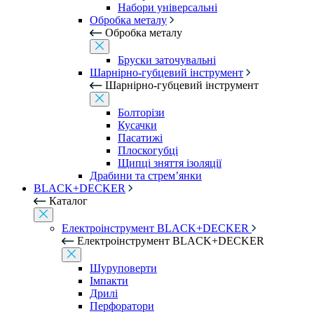
Набори універсальні
Обробка металу
Обробка металу
Бруски заточувальні
Шарнірно-губцевий інструмент
Шарнірно-губцевий інструмент
Болторізи
Кусачки
Пасатижі
Плоскогубці
Щипці зняття ізоляції
Драбини та стрем’янки
BLACK+DECKER
Каталог
Електроінструмент BLACK+DECKER
Електроінструмент BLACK+DECKER
Шуруповерти
Імпакти
Дрилі
Перфоратори