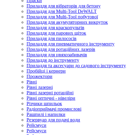
Праски
Приладдя для вібраторів для бетону
Приладдя для Multi-Tool DeWALT
Приладдя для Multi-Tool побутової
Приладдя для акумуляторних викруток
Приладдя для краскопультів
Приладдя для парових щіток
Приладдя для пилососів
Приладдя для пневматичного інструменту
Приладдя для ротаційних лазерів
Приладдя для цвяхозабивачів
Приладдя до інструменту
Приладдя та аксесуари до садового інструменту
Пробійці і кернери
Прожектори
Рівні
Рівні лазерні
Рівні лазерні ротаційні
Рівні оптичні - нівеліри
Різчики шпильок
Радіоприймачі промислові
Рашпилі і напилки
Резервуар для подачі води
Рейсмуси
Рейсмуси