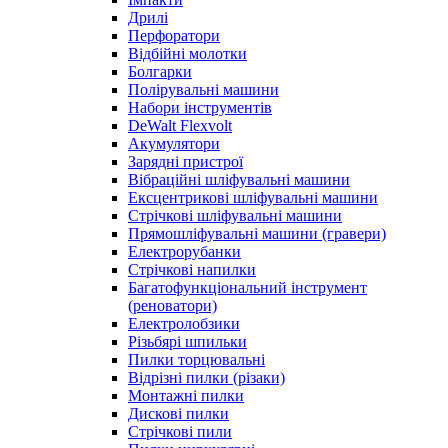
Дрилі
Перфоратори
Відбійні молотки
Болгарки
Полірувальні машини
Набори інструментів
DeWalt Flexvolt
Акумулятори
Зарядні пристрої
Вібраційні шліфувальні машини
Ексцентрикові шліфувальні машини
Стрічкові шліфувальні машини
Прямошліфувальні машини (гравери)
Електрорубанки
Стрічкові напилки
Багатофункціональний інструмент
(реноватори)
Електролобзики
Різьбярі шпильки
Пилки торцювальні
Відрізні пилки (різаки)
Монтажні пилки
Дискові пилки
Стрічкові пили