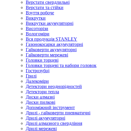
Верстати свердлильні
Верстати та стійки
Взуття робоче
Викрутки
Викрутки акумуляторні
Висоторізи
Вологоміри
Вся продукція STANLEY
Газонокосарки акумуляторні
Гайковерти акумуляторні
Гайковерти мережеві
Головки торцеві
Головки торцеві та набори головок
Гострозубці
Грилі
Далекоміри
Детектори неоднорідностей
Детектори тепла
Диски алмазні
Диски пилкові
Допоміжний інструмент
Дрилі - гайковерти пневматичні
Дрилі акумуляторні
Дрилі алмазного свердління
Дрилі мережеві