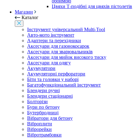
обоймою
Цвяхи Т-подібні для цвяхів пістолетів
Магазин
Каталог
Інструмент універсальний Multi-Tool
Авто-мото інструмент
Адаптери та перехідники
Аксесуари для газонокосарок
Аксесуари для зварювальників
Аксесуари для мийок високого тиску
Аксесуари для одягу
Акумулятори
Акумуляторні перфоратори
Біти та головки у наборі
Багатофункціональний інструмент
Блендери ручні
Блендери стаціонарні
Болторізи
Бури по бетону
Бутербродниці
Вібратори для бетону
Віброплити
Віброрейки
Вібротрамбовки