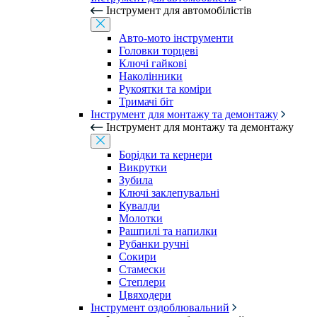
Інструмент для автомобілістів
Авто-мото інструменти
Головки торцеві
Ключі гайкові
Наколінники
Рукоятки та коміри
Тримачі біт
Інструмент для монтажу та демонтажу
Інструмент для монтажу та демонтажу
Борідки та кернери
Викрутки
Зубила
Ключі заклепувальні
Кувалди
Молотки
Рашпилі та напилки
Рубанки ручні
Сокири
Стамески
Степлери
Цвяходери
Інструмент оздоблювальний