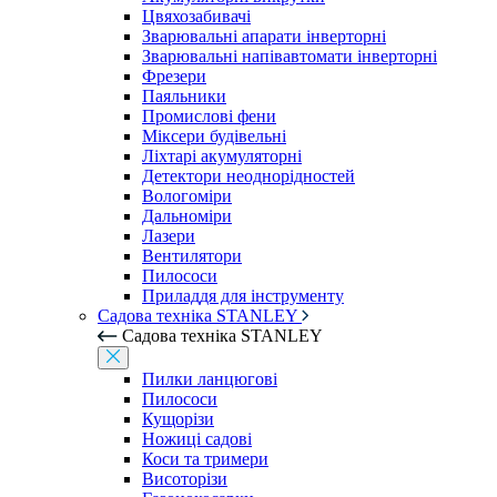
Цвяхозабивачі
Зварювальні апарати інверторні
Зварювальні напівавтомати інверторні
Фрезери
Паяльники
Промислові фени
Міксери будівельні
Ліхтарі акумуляторні
Детектори неоднорідностей
Вологоміри
Дальноміри
Лазери
Вентилятори
Пилососи
Приладдя для інструменту
Садова техніка STANLEY
Садова техніка STANLEY
Пилки ланцюгові
Пилососи
Кущорізи
Ножиці садові
Коси та тримери
Висоторізи