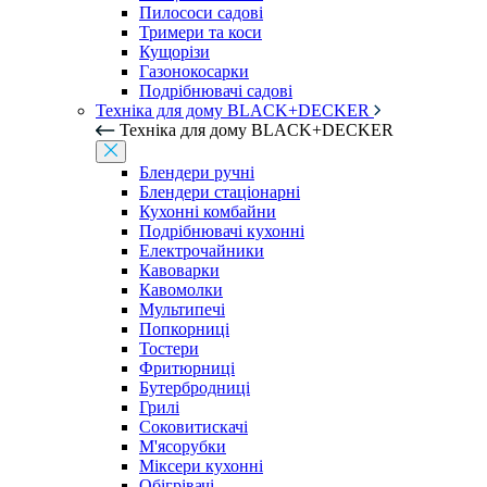
Пилососи садові
Тримери та коси
Кущорізи
Газонокосарки
Подрібнювачі садові
Техніка для дому BLACK+DECKER
Техніка для дому BLACK+DECKER
Блендери ручні
Блендери стаціонарні
Кухонні комбайни
Подрібнювачі кухонні
Електрочайники
Кавоварки
Кавомолки
Мультипечі
Попкорниці
Тостери
Фритюрниці
Бутербродниці
Грилі
Соковитискачі
М'ясорубки
Міксери кухонні
Обігрівачі