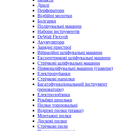
Дрилі
Перфоратори
Відбійні молотки
Болгарки
Полірувальні машини
Набори інструментів
DeWalt Flexvolt
Акумулятори
Зарядні пристрої
Вібраційні шліфувальні машини
Ексцентрикові шліфувальні машини
Стрічкові шліфувальні машини
Прямошліфувальні машини (гравери)
Електрорубанки
Стрічкові напилки
Багатофункціональний інструмент
(реноватори)
Електролобзики
Різьбярі шпильки
Пилки торцювальні
Відрізні пилки (різаки)
Монтажні пилки
Дискові пилки
Стрічкові пили