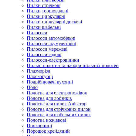
Пилки стрічкові
Пилки торцювальні
Пилки циркулярні
Пилки циркулярні дискові
Пилки шабельні
Пилососи
Пилососи автомобільні
Пилососи акумуляторні
Пилососи мережеві
Пилососи садові
Пилососи-електровіники
Пильні полотна та набори пильних полотен
Плазморізи
Плоскогубці
Подрібнювачі кухонні
Поло
Полотна для електроножівок
Полотна для лобзиків
Полотна для пилок Алігатор
Полотна для стрічкових пилок
Полотна для шабельних пилок
Полотна ножівкові
Попкорниці
Порошок крейдяний