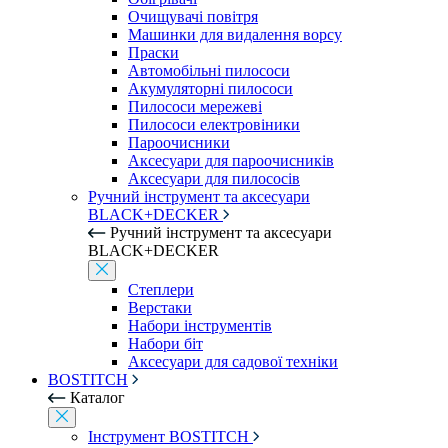
Очищувачі повітря
Машинки для видалення ворсу
Праски
Автомобільні пилососи
Акумуляторні пилососи
Пилососи мережеві
Пилососи електровіники
Пароочисники
Аксесуари для пароочисників
Аксесуари для пилососів
Ручний інструмент та аксесуари
BLACK+DECKER
Ручний інструмент та аксесуари
BLACK+DECKER
Степлери
Верстаки
Набори інструментів
Набори біт
Аксесуари для садової техніки
BOSTITCH
Каталог
Інструмент BOSTITCH