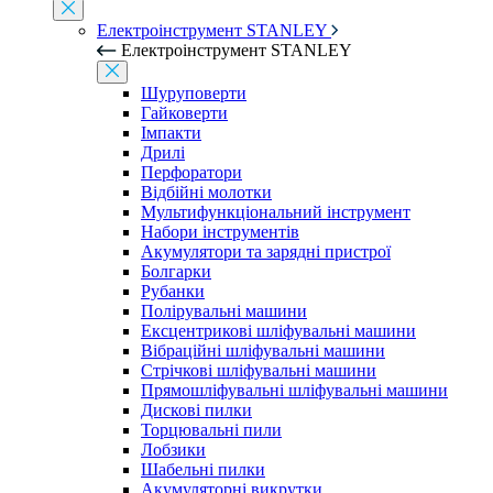
Електроінструмент STANLEY
Електроінструмент STANLEY
Шуруповерти
Гайковерти
Імпакти
Дрилі
Перфоратори
Відбійні молотки
Мультифункціональний інструмент
Набори інструментів
Акумулятори та зарядні пристрої
Болгарки
Рубанки
Полірувальні машини
Ексцентрикові шліфувальні машини
Вібраційні шліфувальні машини
Стрічкові шліфувальні машини
Прямошліфувальні шліфувальні машини
Дискові пилки
Торцювальні пили
Лобзики
Шабельні пилки
Акумуляторні викрутки