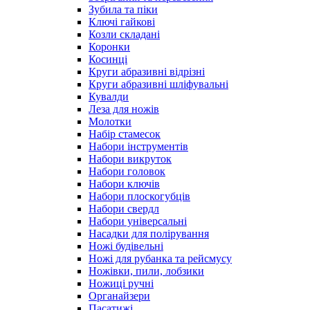
Зубила та піки
Ключі гайкові
Козли складані
Коронки
Косинці
Круги абразивні відрізні
Круги абразивні шліфувальні
Кувалди
Леза для ножів
Молотки
Набір стамесок
Набори інструментів
Набори викруток
Набори головок
Набори ключів
Набори плоскогубців
Набори свердл
Набори універсальні
Насадки для полірування
Ножі будівельні
Ножі для рубанка та рейсмусу
Ножівки, пили, лобзики
Ножиці ручні
Органайзери
Пасатижі