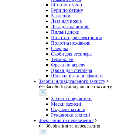
Біти поштучно
Бури по бетону
Заклепки
Леза для ножів
Леза для рашпилів
Пильні диски
Полотна для електропил
Полотна ножівкові
Свердла
Скоби для степлера
Термоклей
Фрези по дереву
Цвяхи для степлера
Шліфпапір та шліфлисти
Засоби індивідуального захисту
Засоби індивідуального захисту
Захисні навушники
Маски захисні
Окуляри захисні
Рукавички захисні
Зберігання та перевезення
Зберігання та перевезення