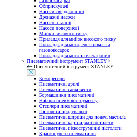
Газонокосарки
Обприскувачі
Насоси свердловинні
Дренажні насоси
Насосні станції
Насоси поверхневі
Мийки високого тиску
Приладдя для мийок високого тиску
Приладдя для мото, електрокос та
газонокосарок
Приладдя для мото та електропил
Пневматичний інструмент STANLEY
Пневматичний інструмент STANLEY
Компресори
Пневматичні дрилі
Пневматичні гайковерти
Бормашинки пневматичні
Набори пневмоінструменту
Степлери пневматичні
Пістолети продувальні
Пневматичні шприци для подачі мастила
Пневматичні картриджні пістолети
Пневматичні піскоструминні пістолети
Краскопульти пневматичні