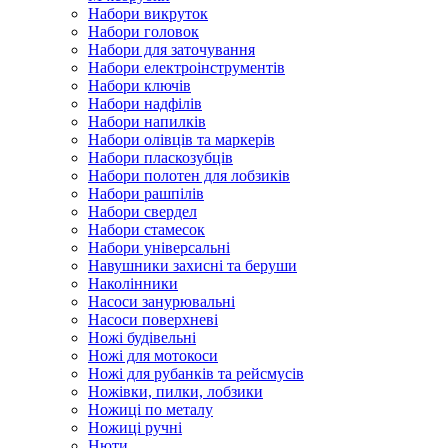
Набори викруток
Набори головок
Набори для заточування
Набори електроінструментів
Набори ключів
Набори надфілів
Набори напилків
Набори олівців та маркерів
Набори пласкозубців
Набори полотен для лобзиків
Набори рашпілів
Набори свердел
Набори стамесок
Набори універсальні
Навушники захисні та беруши
Наколінники
Насоси занурювальні
Насоси поверхневі
Ножі будівельні
Ножі для мотокоси
Ножі для рубанків та рейсмусів
Ножівки, пилки, лобзики
Ножиці по металу
Ножиці ручні
Нюти