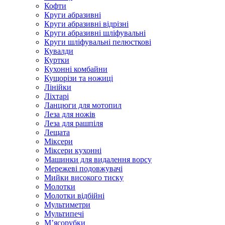
Кофти
Круги абразивні
Круги абразивні відрізні
Круги абразивні шліфувальні
Круги шліфувальні пелюсткові
Кувалди
Куртки
Кухонні комбайни
Кущорізи та ножиці
Лінійки
Ліхтарі
Ланцюги для мотопил
Леза для ножів
Леза для рашпіля
Лещата
Міксери
Міксери кухонні
Машинки для видалення ворсу
Мережеві подовжувачі
Мийки високого тиску
Молотки
Молотки відбійні
Мультиметри
Мультипечі
М’ясорубки