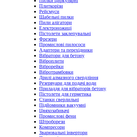
Пилки циркулярні
Плиткорізи
Рейсмуси
Шабельні пилки
Пили алігатори
Електроножиці
Пістолети заклепувальні
Фрезери
Промислові пилососи
Адаптери та перехідники
Вібратори для бетону
Віброплити
Віброрейки
Вібротрамбовки
Дрилі алмазного свердління
Резервуари для подачі води
Приладдя для вібраторів бетону
Пістолети для герметика
Станки сверлильні
Підйомники вакуумні
Цвяхозабивачі
Промислові фени
Штроборези
Компресори
Зварювальні інвертори