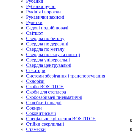
Рубанки
Рубанки ручні
Руківʼя і воротки
Рукавички захисні
Рулетки
Садові подрібнювачі
Світшот
Свердла по бетону
Свердла по деревині
Свердла по металу
Свердла по склу та плитці
Свердла універсальні
Свердла центрувальні
Секатори
Системи зберігання і транспортування
Склорізи
Скоби BOSTITCH
Скоби для степлера
Скобозабивачі пневматичні
Скребки і шпадлі
Сокири
Соковитискачі
Спеціальне кріплення BOSTITCH
6
6
6
6
6
6
6
6
6
6
6
6
6
6
6
6
6
6
6
6
Стійки сверлильні
Стамески
6
6
6
6
6
6
6
6
6
6
6
6
6
6
6
6
6
6
6
6