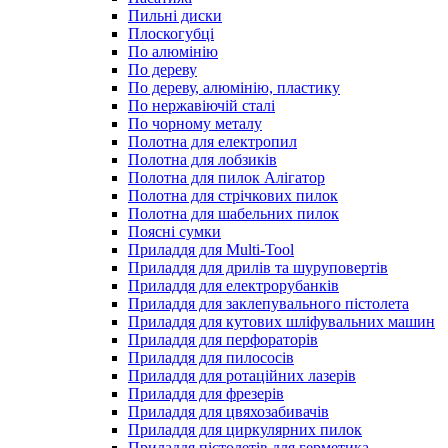
Пильні диски
Плоскогубці
По алюмінію
По дереву
По дереву, алюмінію, пластику
По нержавіючій сталі
По чорному металу
Полотна для електропил
Полотна для лобзиків
Полотна для пилок Алігатор
Полотна для стрічкових пилок
Полотна для шабельних пилок
Поясні сумки
Приладдя для Multi-Tool
Приладдя для дрилів та шуруповертів
Приладдя для електрорубанків
Приладдя для заклепувального пістолета
Приладдя для кутових шліфувальних машин
Приладдя для перфораторів
Приладдя для пилососів
Приладдя для ротаційних лазерів
Приладдя для фрезерів
Приладдя для цвяхозабивачів
Приладдя для циркулярних пилок
Приладдя пістолетів для герметика