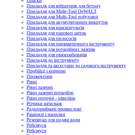
Праски
Приладдя для вібраторів для бетону
Приладдя для Multi-Tool DeWALT
Приладдя для Multi-Tool побутової
Приладдя для акумуляторних викруток
Приладдя для краскопультів
Приладдя для парових щіток
Приладдя для пилососів
Приладдя для пневматичного інструменту
Приладдя для ротаційних лазерів
Приладдя для цвяхозабивачів
Приладдя до інструменту
Приладдя та аксесуари до садового інструменту
Пробійці і кернери
Прожектори
Рівні
Рівні лазерні
Рівні лазерні ротаційні
Рівні оптичні - нівеліри
Різчики шпильок
Радіоприймачі промислові
Рашпилі і напилки
Резервуар для подачі води
Рейсмуси
Рейсмуси