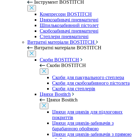
Інструмент BOSTITCH
Компресори BOSTITCH
Цвяхозабивачі пневматичні
Шпилькозабивний пістолет
Скобозабивачі пневматичні
Степлери пневматичні
Витратні матеріали BOSTITCH
Витратні матеріали BOSTITCH
Скоби BOSTITCH
Скоби BOSTITCH
Скоби для пакувального степлера
Скоби для скобозабивного пістолета
Скоби для степлерів
Цвяхи Bostitch
Цвяхи Bostitch
Цвяхи для цвяхів для підлогових
покриттів
Цвяхи для цвяхів-забивачів з
барабанною обоймою
Цвяхи для цвяхів-забивачів з прямою