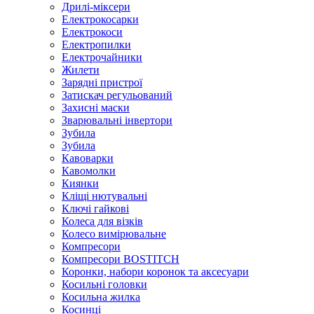
Дрилі-міксери
Електрокосарки
Електрокоси
Електропилки
Електрочайники
Жилети
Зарядні пристрої
Затискач регульований
Захисні маски
Зварювальні інвертори
Зубила
Зубила
Кавоварки
Кавомолки
Киянки
Кліщі нютувальні
Ключі гайкові
Колеса для візків
Колесо вимірювальне
Компресори
Компресори BOSTITCH
Коронки, набори коронок та аксесуари
Косильні головки
Косильна жилка
Косинці