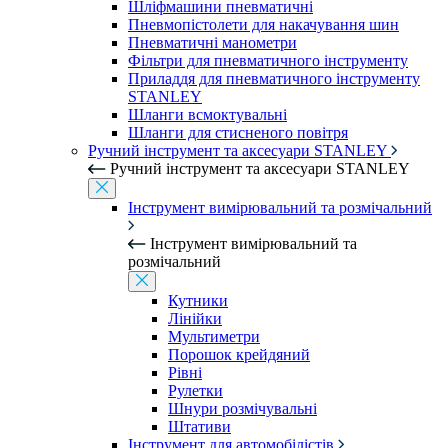
Шліфмашини пневматичні
Пневмопістолети для накачування шин
Пневматичні манометри
Фільтри для пневматичного інструменту
Приладдя для пневматичного інструменту
STANLEY
Шланги всмоктувальні
Шланги для стисненого повітря
Ручний інструмент та аксесуари STANLEY
Ручний інструмент та аксесуари STANLEY
Інструмент вимірювальний та розмічальний
Інструмент вимірювальний та
розмічальний
Кутники
Лінійки
Мультиметри
Порошок крейдяний
Рівні
Рулетки
Шнури розмічувальні
Штативи
Інструмент для автомобілістів