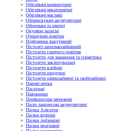
Обігрівачі конвекторні
Обігрівачі мікатермічні
Обігрівачі масляні
Обприскувачі акумуляторні
Обценьки та щипці
Окуляри захисні
Очищувачі повітря
Підйомник вакуумний
Пістолет шпилькозабивний
Пістолети гарячого повітря
Пістолети для змащення та герметика
Пістолети заклепувальні
Пістолети клейові
Пістолети продувні
Пістолети цвяхозабивні та скобозабивні
Парові щітки
Пасатижі
Паяльники
Перфоратори мережеві
Пили ланцюгові акумуляторні
Пилки Алігатор
Пилки відрізні
Пилки лобзикові
Пилки монтажні
Пилки плиткорізи