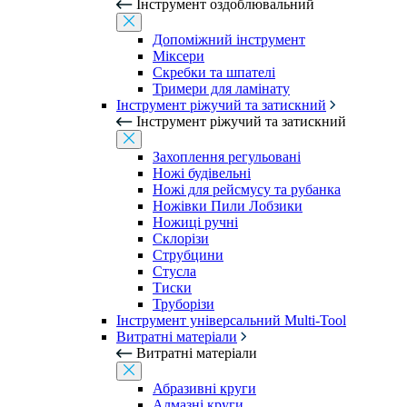
Інструмент оздоблювальний
Допоміжний інструмент
Міксери
Скребки та шпателі
Тримери для ламінату
Інструмент ріжучий та затискний
Інструмент ріжучий та затискний
Захоплення регульовані
Ножі будівельні
Ножі для рейсмусу та рубанка
Ножівки Пили Лобзики
Ножиці ручні
Склорізи
Струбцини
Стусла
Тиски
Труборізи
Інструмент універсальний Multi-Tool
Витратні матеріали
Витратні матеріали
Абразивні круги
Алмазні круги