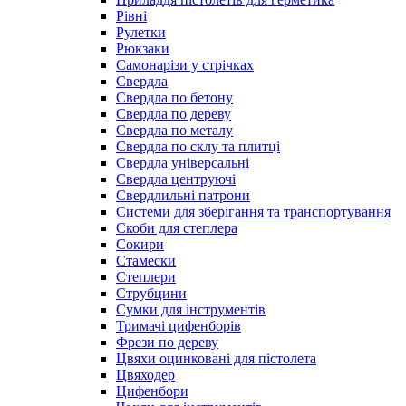
Рівні
Рулетки
Рюкзаки
Самонарізи у стрічках
Свердла
Свердла по бетону
Свердла по дереву
Свердла по металу
Свердла по склу та плитці
Свердла універсальні
Свердла центруючі
Свердлильні патрони
Системи для зберігання та транспортування
Скоби для степлера
Сокири
Стамески
Степлери
Струбцини
Сумки для інструментів
Тримачі цифенборів
Фрези по дереву
Цвяхи оцинковані для пістолета
Цвяходер
Цифенбори