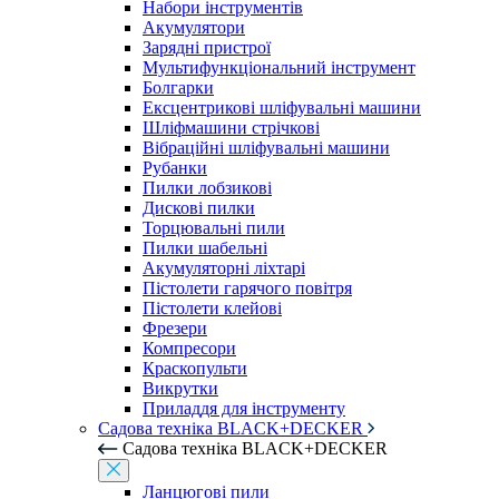
Набори інструментів
Акумулятори
Зарядні пристрої
Мультифункціональний інструмент
Болгарки
Ексцентрикові шліфувальні машини
Шліфмашини стрічкові
Вібраційні шліфувальні машини
Рубанки
Пилки лобзикові
Дискові пилки
Торцювальні пили
Пилки шабельні
Акумуляторні ліхтарі
Пістолети гарячого повітря
Пістолети клейові
Фрезери
Компресори
Краскопульти
Викрутки
Приладдя для інструменту
Садова техніка BLACK+DECKER
Садова техніка BLACK+DECKER
Ланцюгові пили