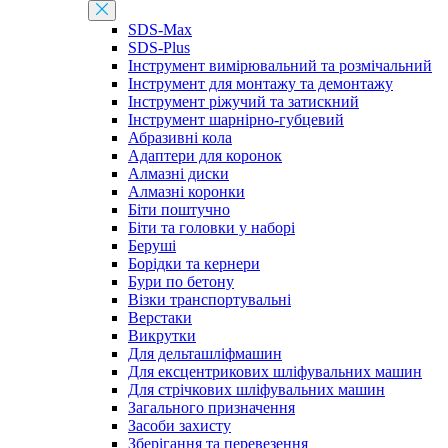
SDS-Max
SDS-Plus
Інструмент вимірювальний та розмічальний
Інструмент для монтажу та демонтажу
Інструмент ріжучий та затискний
Інструмент шарнірно-губцевий
Абразивні кола
Адаптери для коронок
Алмазні диски
Алмазні коронки
Біти поштучно
Біти та головки у наборі
Беруші
Борідки та кернери
Бури по бетону
Візки транспортувальні
Верстаки
Викрутки
Для дельташліфмашин
Для ексцентрикових шліфувальних машин
Для стрічкових шліфувальних машин
Загального призначення
Засоби захисту
Зберігання та перевезення