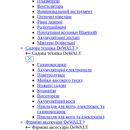
Плазморізи
Вентилятори
Вимірювальний інструмент
Оптичні нівеліри
Рівні лазерні
Радіоприймачі
Портативні колонки Bluetooth
Акумуляторні ліхтарі
Міксери будівельні
Садова техніка DeWALT
Садова техніка DeWALT
Газонокосарки
Акумуляторні електропили
Повітродувки
Мийки високого тиску
Ножиці садові
Кущорізи
Висоторізи
Акумуляторні коси
Приладдя для мото, електрокос та
газонокосарок
Приладдя для мото та електропил
Фірмові аксесуари DeWALT
Фірмові аксесуари DeWALT