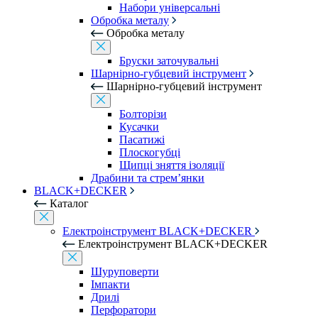
Набори універсальні
Обробка металу
Обробка металу
Бруски заточувальні
Шарнірно-губцевий інструмент
Шарнірно-губцевий інструмент
Болторізи
Кусачки
Пасатижі
Плоскогубці
Щипці зняття ізоляції
Драбини та стрем’янки
BLACK+DECKER
Каталог
Електроінструмент BLACK+DECKER
Електроінструмент BLACK+DECKER
Шуруповерти
Імпакти
Дрилі
Перфоратори