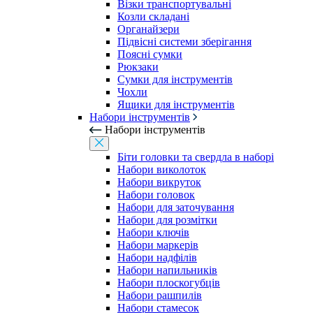
Візки транспортувальні
Козли складані
Органайзери
Підвісні системи зберігання
Поясні сумки
Рюкзаки
Сумки для інструментів
Чохли
Ящики для інструментів
Набори інструментів
Набори інструментів
Біти головки та свердла в наборі
Набори виколоток
Набори викруток
Набори головок
Набори для заточування
Набори для розмітки
Набори ключів
Набори маркерів
Набори надфілів
Набори напильників
Набори плоскогубців
Набори рашпилів
Набори стамесок