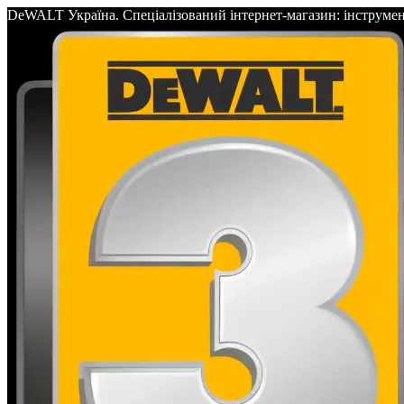
DeWALT Україна. Спеціалізований інтернет-магазин: інс