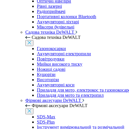
Оптичні нівеліри
Рівні лазерні
Радіоприймачі
Портативні колонки Bluetooth
Акумуляторні ліхтарі
Міксери будівельні
Садова техніка DeWALT
Садова техніка DeWALT
Газонокосарки
Акумуляторні електропили
Повітродувки
Мийки високого тиску
Ножиці садові
Кущорізи
Висоторізи
Акумуляторні коси
Приладдя для мото, електрокос та газонокосар
Приладдя для мото та електропил
Фірмові аксесуари DeWALT
Фірмові аксесуари DeWALT
SDS-Max
SDS-Plus
Інструмент вимірювальний та розмічальний