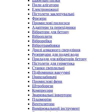
Шабельні пилки
Пили алігатори
Електроножиці
Пістолети заклепувальні
Фрезери
Промислові пилососи
Адаптери та перехідники
Вібратори для бетону
Віброплити
Віброрейки
Вібротрамбовки
Дрилі алмазного свердління
Резервуари для подачі води
Приладдя для вібраторів бетону
Пістолети для герметика
Станки сверлильні
Підйомники вакуумні
Цвяхозабивачі
Промислові фени
Штроборези
Компресори
Зварювальні інвертори
Плазморізи
Вентилятори
Вимірювальний інструмент