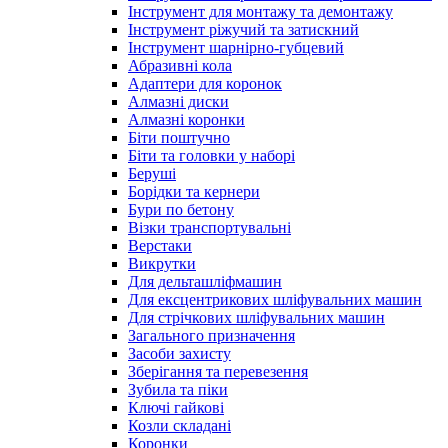
Інструмент для монтажу та демонтажу
Інструмент ріжучий та затискний
Інструмент шарнірно-губцевий
Абразивні кола
Адаптери для коронок
Алмазні диски
Алмазні коронки
Біти поштучно
Біти та головки у наборі
Беруші
Борідки та кернери
Бури по бетону
Візки транспортувальні
Верстаки
Викрутки
Для дельташліфмашин
Для ексцентрикових шліфувальних машин
Для стрічкових шліфувальних машин
Загального призначення
Засоби захисту
Зберігання та перевезення
Зубила та піки
Ключі гайкові
Козли складані
Коронки