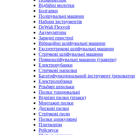
Відбійні молотки
Болгарки
Полірувальні машини
Набори інструментів
DeWalt Flexvolt
Акумулятори
Зарядні пристрої
Вібраційні шліфувальні машини
Ексцентрикові шліфувальні машини
Стрічкові шліфувальні машини
Прямошліфувальні машини (гравери)
Електрорубанки
Стрічкові напилки
Багатофункціональний інструмент (реноватор
Електролобзики
Різьбярі шпильки
Пилки торцювальні
Відрізні пилки (різаки)
Монтажні пилки
Дискові пилки
Стрічкові пили
Пилки циркулярні
Плиткорізи
Рейсмуси