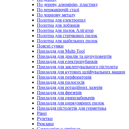
По дереву, алюмінію, пластику
По нержавіючій сталі
По чорному металу
Полотна для електропил
Полотна для лобзиків
Полотна для пилок Алігатор
Полотна для стрічкових пилок
Полотна для шабельних пилок
Поясні сумки
Приладдя для Multi-Tool
Приладдя для дрилів та шуруповертів
Приладдя для електрорубанків
Приладдя для заклепувального пістолета
Приладдя для кутових шліфувальних машин
Приладдя для перфораторів
Приладдя для пилососів
Приладдя для ротаційних лазерів
Приладдя для фрезерів
Приладдя для цвяхозабивачів
Приладдя для циркулярних пилок
Приладдя пістолетів для герметика
Рівні
Рулетки
Рюкзаки
Самонарізи у стрічках