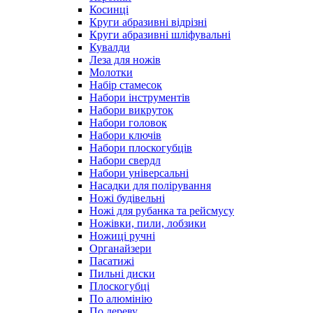
Косинці
Круги абразивні відрізні
Круги абразивні шліфувальні
Кувалди
Леза для ножів
Молотки
Набір стамесок
Набори інструментів
Набори викруток
Набори головок
Набори ключів
Набори плоскогубців
Набори свердл
Набори універсальні
Насадки для полірування
Ножі будівельні
Ножі для рубанка та рейсмусу
Ножівки, пили, лобзики
Ножиці ручні
Органайзери
Пасатижі
Пильні диски
Плоскогубці
По алюмінію
По дереву