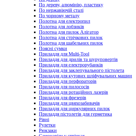
По дереву, алюмінію, пластику
По нержавіючій сталі
По чорному металу
Полотна для електропил
Полотна для лобзиків
Полотна для пилок Алігатор
Полотна для стрічкових пилок
Полотна для шабельних пилок
Поясні сумки
Приладдя для Multi-Tool
Приладдя для дрилів та шуруповертів
Приладдя для електрорубанків
Приладдя для заклепувального пістолета
Приладдя для кутових шліфувальних машин
Приладдя для перфораторів
Приладдя для пилососів
Приладдя для ротаційних лазерів
Приладдя для фрезерів
Приладдя для цвяхозабивачів
Приладдя для циркулярних пилок
Приладдя пістолетів для герметика
Рівні
Рулетки
Рюкзаки
Самонарізи у стрічках