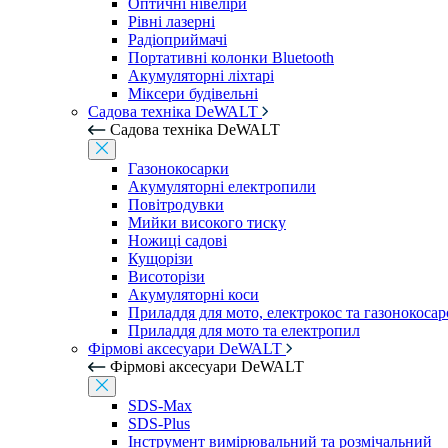
Оптичні нівеліри
Рівні лазерні
Радіоприймачі
Портативні колонки Bluetooth
Акумуляторні ліхтарі
Міксери будівельні
Садова техніка DeWALT
Садова техніка DeWALT
Газонокосарки
Акумуляторні електропили
Повітродувки
Мийки високого тиску
Ножиці садові
Кущорізи
Висоторізи
Акумуляторні коси
Приладдя для мото, електрокос та газонокосар
Приладдя для мото та електропил
Фірмові аксесуари DeWALT
Фірмові аксесуари DeWALT
SDS-Max
SDS-Plus
Інструмент вимірювальний та розмічальний