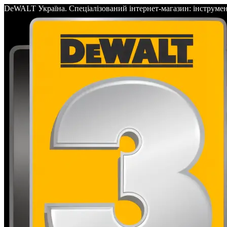
DeWALT Україна. Спеціалізований інтернет-магазин: інс