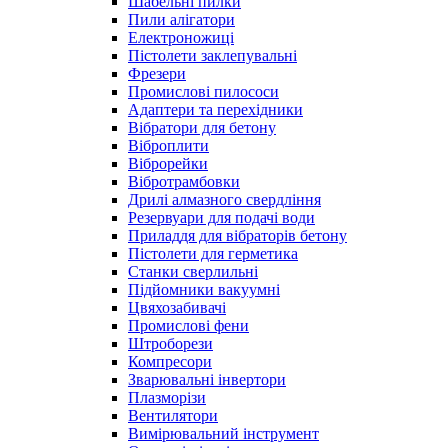
Шабельні пилки
Пили алігатори
Електроножиці
Пістолети заклепувальні
Фрезери
Промислові пилососи
Адаптери та перехідники
Вібратори для бетону
Віброплити
Віброрейки
Вібротрамбовки
Дрилі алмазного свердління
Резервуари для подачі води
Приладдя для вібраторів бетону
Пістолети для герметика
Станки сверлильні
Підйомники вакуумні
Цвяхозабивачі
Промислові фени
Штроборези
Компресори
Зварювальні інвертори
Плазморізи
Вентилятори
Вимірювальний інструмент