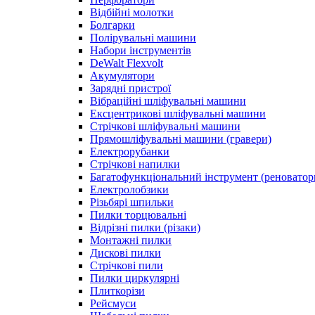
Відбійні молотки
Болгарки
Полірувальні машини
Набори інструментів
DeWalt Flexvolt
Акумулятори
Зарядні пристрої
Вібраційні шліфувальні машини
Ексцентрикові шліфувальні машини
Стрічкові шліфувальні машини
Прямошліфувальні машини (гравери)
Електрорубанки
Стрічкові напилки
Багатофункціональний інструмент (реноватор
Електролобзики
Різьбярі шпильки
Пилки торцювальні
Відрізні пилки (різаки)
Монтажні пилки
Дискові пилки
Стрічкові пили
Пилки циркулярні
Плиткорізи
Рейсмуси