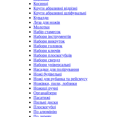
Косинці
Круги абразивні відрізні
Круги абразивні шліфувальні
Кувалди
Леза для ножів
Молотки
Набір стамесок
Набори інструментів
Набори викруток
Набори головок
Набори ключів
Набори плоскогубців
Набори свердл
Набори універсальні
Насадки для полірування
Ножі будівельні
Ножі для рубанка та рейсмусу
Ножівки, пили, лобзики
Ножиці ручні
Органайзери
Пасатижі
Пильні диски
Плоскогубці
По алюмінію
По дереву