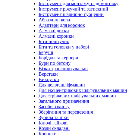
Інструмент для монтажу та демонтажу
Інструмент ріжучий та затискний
Інструмент шарнірно-губцевий
Абразивні кола
Адаптери для коронок
Алмазні диски
Алмазні коронки
Біти поштучно
Біти та головки у наборі
Беруші
Борідки та кернери
Бури по бетону
Візки транспортувальні
Верстаки
Викрутки
Для дельташліфмашин
Для ексцентрикових шліфувальних машин
Для стрічкових шліфувальних машин
Загального призначення
Засоби захисту
Зберігання та перевезення
Зубила та піки
Ключі гайкові
Козли складані
Коронки