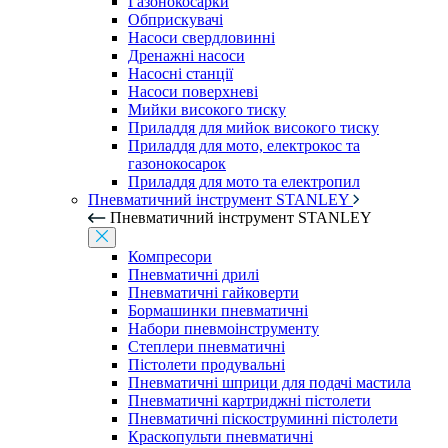
Газонокосарки
Обприскувачі
Насоси свердловинні
Дренажні насоси
Насосні станції
Насоси поверхневі
Мийки високого тиску
Приладдя для мийок високого тиску
Приладдя для мото, електрокос та
газонокосарок
Приладдя для мото та електропил
Пневматичний інструмент STANLEY
Пневматичний інструмент STANLEY
Компресори
Пневматичні дрилі
Пневматичні гайковерти
Бормашинки пневматичні
Набори пневмоінструменту
Степлери пневматичні
Пістолети продувальні
Пневматичні шприци для подачі мастила
Пневматичні картриджні пістолети
Пневматичні піскоструминні пістолети
Краскопульти пневматичні