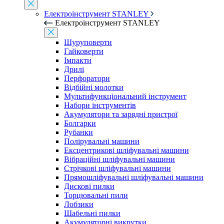
Електроінструмент STANLEY
Електроінструмент STANLEY
Шуруповерти
Гайковерти
Імпакти
Дрилі
Перфоратори
Відбійні молотки
Мультифункціональний інструмент
Набори інструментів
Акумулятори та зарядні пристрої
Болгарки
Рубанки
Полірувальні машини
Ексцентрикові шліфувальні машини
Вібраційні шліфувальні машини
Стрічкові шліфувальні машини
Прямошліфувальні шліфувальні машини
Дискові пилки
Торцювальні пили
Лобзики
Шабельні пилки
Акумуляторні викрутки