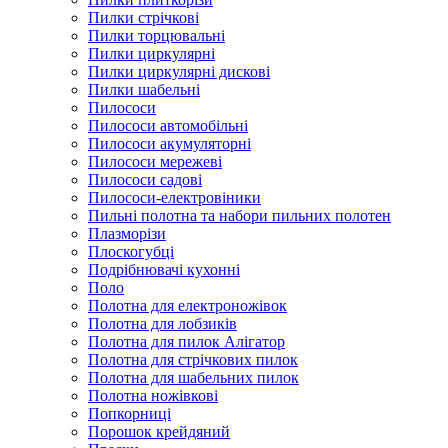
Пилки стрічкові
Пилки торцювальні
Пилки циркулярні
Пилки циркулярні дискові
Пилки шабельні
Пилососи
Пилососи автомобільні
Пилососи акумуляторні
Пилососи мережеві
Пилососи садові
Пилососи-електровіники
Пильні полотна та набори пильних полотен
Плазморізи
Плоскогубці
Подрібнювачі кухонні
Поло
Полотна для електроножівок
Полотна для лобзиків
Полотна для пилок Алігатор
Полотна для стрічкових пилок
Полотна для шабельних пилок
Полотна ножівкові
Попкорниці
Порошок крейдяний