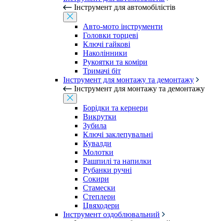
Інструмент для автомобілістів
Авто-мото інструменти
Головки торцеві
Ключі гайкові
Наколінники
Рукоятки та коміри
Тримачі біт
Інструмент для монтажу та демонтажу
Інструмент для монтажу та демонтажу
Борідки та кернери
Викрутки
Зубила
Ключі заклепувальні
Кувалди
Молотки
Рашпилі та напилки
Рубанки ручні
Сокири
Стамески
Степлери
Цвяходери
Інструмент оздоблювальний