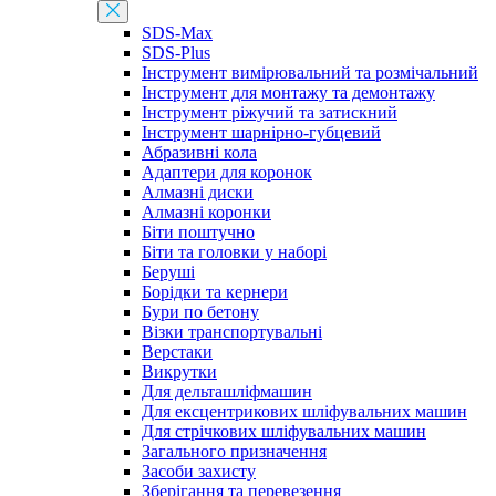
SDS-Max
SDS-Plus
Інструмент вимірювальний та розмічальний
Інструмент для монтажу та демонтажу
Інструмент ріжучий та затискний
Інструмент шарнірно-губцевий
Абразивні кола
Адаптери для коронок
Алмазні диски
Алмазні коронки
Біти поштучно
Біти та головки у наборі
Беруші
Борідки та кернери
Бури по бетону
Візки транспортувальні
Верстаки
Викрутки
Для дельташліфмашин
Для ексцентрикових шліфувальних машин
Для стрічкових шліфувальних машин
Загального призначення
Засоби захисту
Зберігання та перевезення