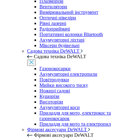
Плазморізи
Вентилятори
Вимірювальний інструмент
Оптичні нівеліри
Рівні лазерні
Радіоприймачі
Портативні колонки Bluetooth
Акумуляторні ліхтарі
Міксери будівельні
Садова техніка DeWALT
Садова техніка DeWALT
Газонокосарки
Акумуляторні електропили
Повітродувки
Мийки високого тиску
Ножиці садові
Кущорізи
Висоторізи
Акумуляторні коси
Приладдя для мото, електрокос та
газонокосарок
Приладдя для мото та електропил
Фірмові аксесуари DeWALT
Фірмові аксесуари DeWALT