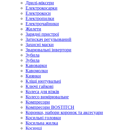
Дрилі-міксери
Електрокосарки
Електрокоси
Електропилки
Електрочайники
Жилети
Зарядні пристрої
Затискач регульований
Захисні маски
Зварювальні інвертори
Зубила
Зубила
Кавоварки
Кавомолки
Киянки
Кліщі нютувальні
Ключі гайкові
Колеса для візків
Колесо вимірювальне
Компресори
Компресори BOSTITCH
Коронки, набори коронок та аксесуари
Косильні головки
Косильна жилка
Косинці