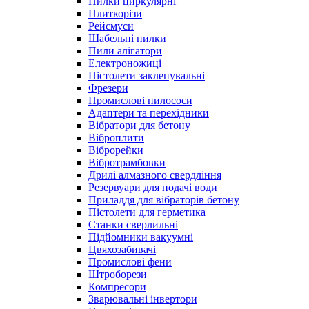
Пилки циркулярні
Плиткорізи
Рейсмуси
Шабельні пилки
Пили алігатори
Електроножиці
Пістолети заклепувальні
Фрезери
Промислові пилососи
Адаптери та перехідники
Вібратори для бетону
Віброплити
Віброрейки
Вібротрамбовки
Дрилі алмазного свердління
Резервуари для подачі води
Приладдя для вібраторів бетону
Пістолети для герметика
Станки сверлильні
Підйомники вакуумні
Цвяхозабивачі
Промислові фени
Штроборези
Компресори
Зварювальні інвертори