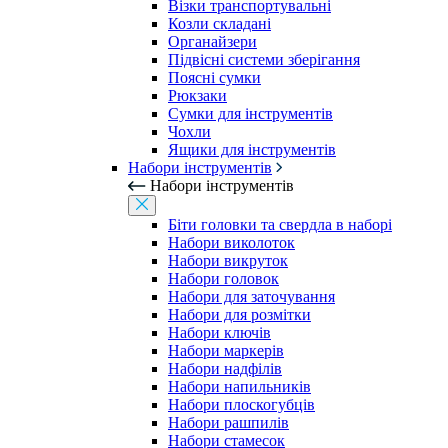
Візки транспортувальні
Козли складані
Органайзери
Підвісні системи зберігання
Поясні сумки
Рюкзаки
Сумки для інструментів
Чохли
Ящики для інструментів
Набори інструментів
Набори інструментів
Біти головки та свердла в наборі
Набори виколоток
Набори викруток
Набори головок
Набори для заточування
Набори для розмітки
Набори ключів
Набори маркерів
Набори надфілів
Набори напильників
Набори плоскогубців
Набори рашпилів
Набори стамесок