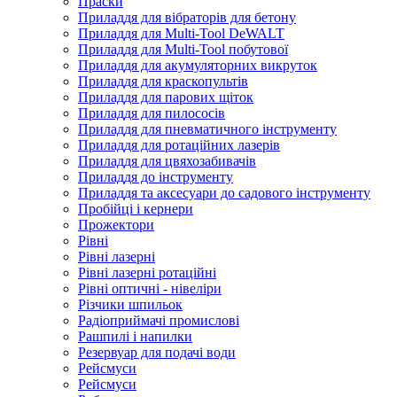
Праски
Приладдя для вібраторів для бетону
Приладдя для Multi-Tool DeWALT
Приладдя для Multi-Tool побутової
Приладдя для акумуляторних викруток
Приладдя для краскопультів
Приладдя для парових щіток
Приладдя для пилососів
Приладдя для пневматичного інструменту
Приладдя для ротаційних лазерів
Приладдя для цвяхозабивачів
Приладдя до інструменту
Приладдя та аксесуари до садового інструменту
Пробійці і кернери
Прожектори
Рівні
Рівні лазерні
Рівні лазерні ротаційні
Рівні оптичні - нівеліри
Різчики шпильок
Радіоприймачі промислові
Рашпилі і напилки
Резервуар для подачі води
Рейсмуси
Рейсмуси