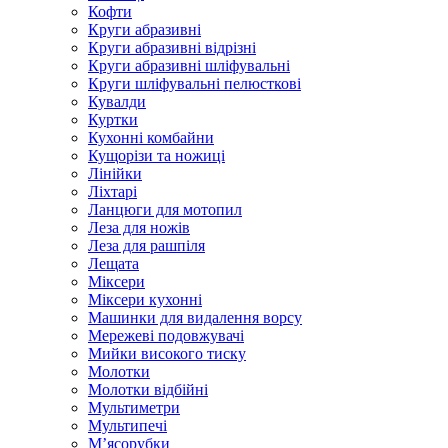
Кофти
Круги абразивні
Круги абразивні відрізні
Круги абразивні шліфувальні
Круги шліфувальні пелюсткові
Кувалди
Куртки
Кухонні комбайни
Кущорізи та ножиці
Лінійки
Ліхтарі
Ланцюги для мотопил
Леза для ножів
Леза для рашпіля
Лещата
Міксери
Міксери кухонні
Машинки для видалення ворсу
Мережеві подовжувачі
Мийки високого тиску
Молотки
Молотки відбійні
Мультиметри
Мультипечі
М’ясорубки