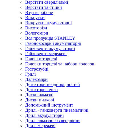
Верстати свердлильні
Верстати та стійки
Взуття робоче
Викрутки
Викрутки акумуляторні
Висоторізи
Вологоміри
Вся продукція STANLEY
Газонокосарки акумуляторні
Гайковерти акумуляторні
Гайковерти мережеві
Головки торцеві
Головки торцеві та набори головок
Гострозубці
Грилі
Далекоміри
Детектори неоднорідностей
Детектори тепла
Диски алмазні
Диски пилкові
Допоміжний інструмент
Дрилі - гайковерти пневматичні
Дрилі акумуляторні
Дрилі алмазного свердління
Дрилі мережеві