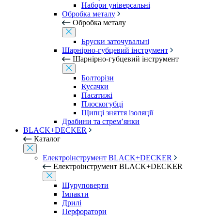
Набори універсальні
Обробка металу
Обробка металу
Бруски заточувальні
Шарнірно-губцевий інструмент
Шарнірно-губцевий інструмент
Болторізи
Кусачки
Пасатижі
Плоскогубці
Щипці зняття ізоляції
Драбини та стрем’янки
BLACK+DECKER
Каталог
Електроінструмент BLACK+DECKER
Електроінструмент BLACK+DECKER
Шуруповерти
Імпакти
Дрилі
Перфоратори