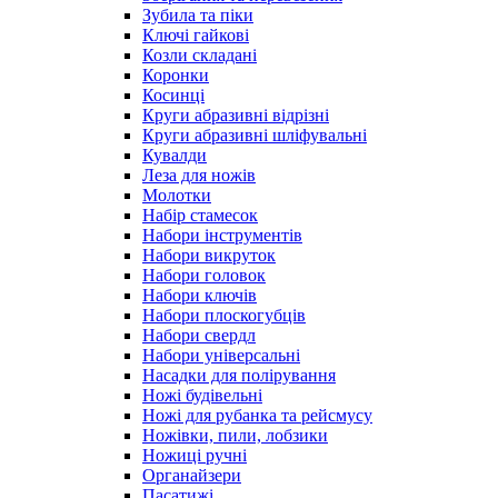
Зубила та піки
Ключі гайкові
Козли складані
Коронки
Косинці
Круги абразивні відрізні
Круги абразивні шліфувальні
Кувалди
Леза для ножів
Молотки
Набір стамесок
Набори інструментів
Набори викруток
Набори головок
Набори ключів
Набори плоскогубців
Набори свердл
Набори універсальні
Насадки для полірування
Ножі будівельні
Ножі для рубанка та рейсмусу
Ножівки, пили, лобзики
Ножиці ручні
Органайзери
Пасатижі