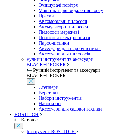
Очищувачі повітря
Машинки для видалення ворсу
Праски
Автомобільні пилососи
Акумуляторні пилососи
Пилососи мережеві
Пилососи електровіники
Пароочисники
Аксесуари для пароочисників
Аксесуари для пилососів
Ручний інструмент та аксесуари
BLACK+DECKER
Ручний інструмент та аксесуари
BLACK+DECKER
Степлери
Верстаки
Набори інструментів
Набори біт
Аксесуари для садової техніки
BOSTITCH
Каталог
Інструмент BOSTITCH