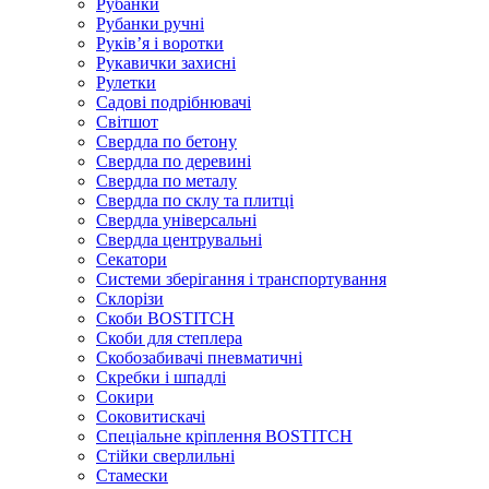
Рубанки
Рубанки ручні
Руківʼя і воротки
Рукавички захисні
Рулетки
Садові подрібнювачі
Світшот
Свердла по бетону
Свердла по деревині
Свердла по металу
Свердла по склу та плитці
Свердла універсальні
Свердла центрувальні
Секатори
Системи зберігання і транспортування
Склорізи
Скоби BOSTITCH
Скоби для степлера
Скобозабивачі пневматичні
Скребки і шпадлі
Сокири
Соковитискачі
Спеціальне кріплення BOSTITCH
Стійки сверлильні
Стамески