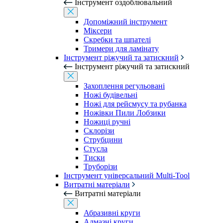
Інструмент оздоблювальний
Допоміжний інструмент
Міксери
Скребки та шпателі
Тримери для ламінату
Інструмент ріжучий та затискний
Інструмент ріжучий та затискний
Захоплення регульовані
Ножі будівельні
Ножі для рейсмусу та рубанка
Ножівки Пили Лобзики
Ножиці ручні
Склорізи
Струбцини
Стусла
Тиски
Труборізи
Інструмент універсальний Multi-Tool
Витратні матеріали
Витратні матеріали
Абразивні круги
Алмазні круги