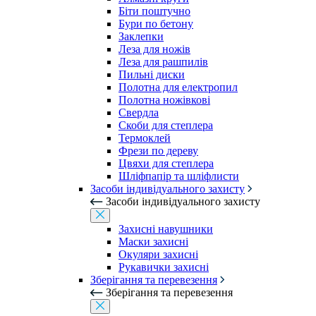
Біти поштучно
Бури по бетону
Заклепки
Леза для ножів
Леза для рашпилів
Пильні диски
Полотна для електропил
Полотна ножівкові
Свердла
Скоби для степлера
Термоклей
Фрези по дереву
Цвяхи для степлера
Шліфпапір та шліфлисти
Засоби індивідуального захисту
Засоби індивідуального захисту
Захисні навушники
Маски захисні
Окуляри захисні
Рукавички захисні
Зберігання та перевезення
Зберігання та перевезення