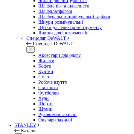
Чохли для інструментів
Шліфпапір та шліфлисти
Шліфплатформи
Шліфувально-полірувальні тарілки
Шнури розмічувальні
Щітки для електроінструменту
Ящики для інструментів
Спецодяг DeWALT
Спецодяг DeWALT
Аксесуари для одягу
Жилети
Кофти
Куртки
Поло
Робоче взуття
Світшоти
Футболки
Худи
Шорти
Штани
Рукавички захисні
Окуляри захисні
STANLEY
Каталог