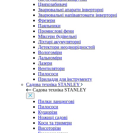
Цвяхозабивачі
Зварювальні апарати інверторні
Зварювальні напівавтомати інверторні
Фрезери
Паяльники
Промислові фени
Міксери будівельні
Ліхтарі акумуляторні
Детектори неоднорідностей
Вологоміри
Дальноміри
Лазери
Вентилятори
Пилососи
Приладдя для інструменту
Садова техніка STANLEY
Садова техніка STANLEY
Пилки ланцюгові
Пилососи
Кущорізи
Ножиці садові
Коси та тримери
Висоторізи