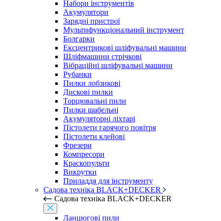
Набори інструментів
Акумулятори
Зарядні пристрої
Мультифункціональний інструмент
Болгарки
Ексцентрикові шліфувальні машини
Шліфмашини стрічкові
Вібраційні шліфувальні машини
Рубанки
Пилки лобзикові
Дискові пилки
Торцювальні пили
Пилки шабельні
Акумуляторні ліхтарі
Пістолети гарячого повітря
Пістолети клейові
Фрезери
Компресори
Краскопульти
Викрутки
Приладдя для інструменту
Садова техніка BLACK+DECKER
Садова техніка BLACK+DECKER
Ланцюгові пили