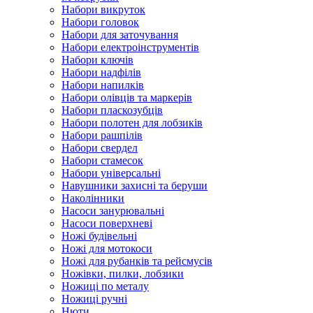
Набори викруток
Набори головок
Набори для заточування
Набори електроінструментів
Набори ключів
Набори надфілів
Набори напилків
Набори олівців та маркерів
Набори пласкозубців
Набори полотен для лобзиків
Набори рашпілів
Набори свердел
Набори стамесок
Набори універсальні
Навушники захисні та беруши
Наколінники
Насоси занурювальні
Насоси поверхневі
Ножі будівельні
Ножі для мотокоси
Ножі для рубанків та рейсмусів
Ножівки, пилки, лобзики
Ножиці по металу
Ножиці ручні
Нюти