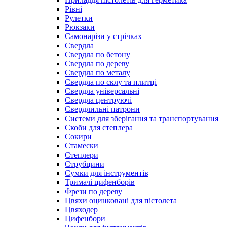
Рівні
Рулетки
Рюкзаки
Самонарізи у стрічках
Свердла
Свердла по бетону
Свердла по дереву
Свердла по металу
Свердла по склу та плитці
Свердла універсальні
Свердла центруючі
Свердлильні патрони
Системи для зберігання та транспортування
Скоби для степлера
Сокири
Стамески
Степлери
Струбцини
Сумки для інструментів
Тримачі цифенборів
Фрези по дереву
Цвяхи оцинковані для пістолета
Цвяходер
Цифенбори