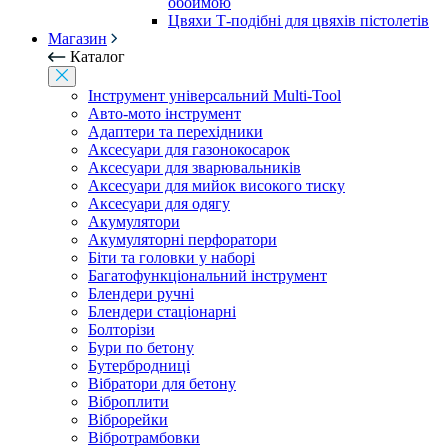
обоймою
Цвяхи Т-подібні для цвяхів пістолетів
Магазин
Каталог
Інструмент універсальний Multi-Tool
Авто-мото інструмент
Адаптери та перехідники
Аксесуари для газонокосарок
Аксесуари для зварювальників
Аксесуари для мийок високого тиску
Аксесуари для одягу
Акумулятори
Акумуляторні перфоратори
Біти та головки у наборі
Багатофункціональний інструмент
Блендери ручні
Блендери стаціонарні
Болторізи
Бури по бетону
Бутербродниці
Вібратори для бетону
Віброплити
Віброрейки
Вібротрамбовки