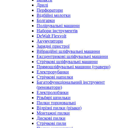
Дрилі
Перфоратори
Відбійні молотки
Болгарки
Полірувальні машини
Набори інструментів
DeWalt Flexvolt
Акумулятори
Зарядні пристрої
Вібраційні шліфувальні машини
Ексцентрикові шліфувальні машини
Стрічкові шліфувальні машини
Прямошліфувальні машини (гравери)
Електрорубанки
Стрічкові напилки
Багатофункціональний інструмент
(реноватори)
Електролобзики
Різьбярі шпильки
Пилки торцювальні
Відрізні пилки (різаки)
Монтажні пилки
Дискові пилки
Стрічкові пили