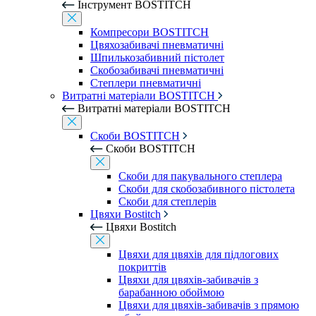
Інструмент BOSTITCH
Компресори BOSTITCH
Цвяхозабивачі пневматичні
Шпилькозабивний пістолет
Скобозабивачі пневматичні
Степлери пневматичні
Витратні матеріали BOSTITCH
Витратні матеріали BOSTITCH
Скоби BOSTITCH
Скоби BOSTITCH
Скоби для пакувального степлера
Скоби для скобозабивного пістолета
Скоби для степлерів
Цвяхи Bostitch
Цвяхи Bostitch
Цвяхи для цвяхів для підлогових
покриттів
Цвяхи для цвяхів-забивачів з
барабанною обоймою
Цвяхи для цвяхів-забивачів з прямою