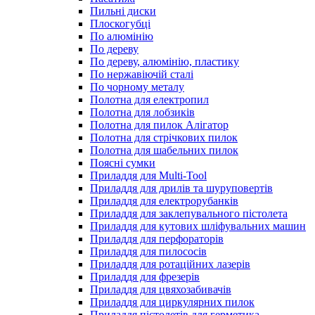
Пильні диски
Плоскогубці
По алюмінію
По дереву
По дереву, алюмінію, пластику
По нержавіючій сталі
По чорному металу
Полотна для електропил
Полотна для лобзиків
Полотна для пилок Алігатор
Полотна для стрічкових пилок
Полотна для шабельних пилок
Поясні сумки
Приладдя для Multi-Tool
Приладдя для дрилів та шуруповертів
Приладдя для електрорубанків
Приладдя для заклепувального пістолета
Приладдя для кутових шліфувальних машин
Приладдя для перфораторів
Приладдя для пилососів
Приладдя для ротаційних лазерів
Приладдя для фрезерів
Приладдя для цвяхозабивачів
Приладдя для циркулярних пилок
Приладдя пістолетів для герметика