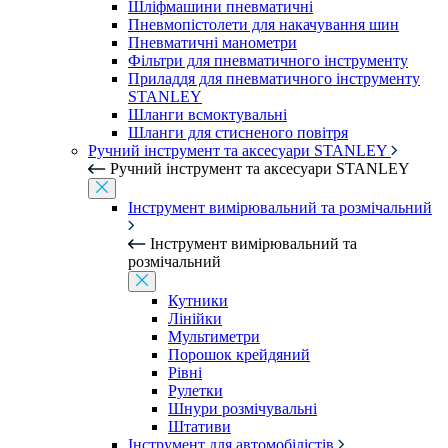
Шліфмашини пневматичні
Пневмопістолети для накачування шин
Пневматичні манометри
Фільтри для пневматичного інструменту
Приладдя для пневматичного інструменту
STANLEY
Шланги всмоктувальні
Шланги для стисненого повітря
Ручний інструмент та аксесуари STANLEY
Ручний інструмент та аксесуари STANLEY
Інструмент вимірювальний та розмічальний
Інструмент вимірювальний та
розмічальний
Кутники
Лінійки
Мультиметри
Порошок крейдяний
Рівні
Рулетки
Шнури розмічувальні
Штативи
Інструмент для автомобілістів