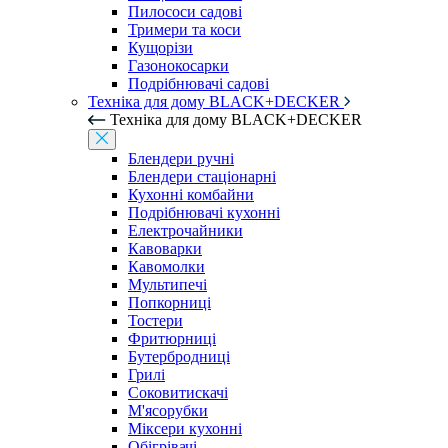
Пилососи садові
Тримери та коси
Кущорізи
Газонокосарки
Подрібнювачі садові
Техніка для дому BLACK+DECKER
Техніка для дому BLACK+DECKER
Блендери ручні
Блендери стаціонарні
Кухонні комбайни
Подрібнювачі кухонні
Електрочайники
Кавоварки
Кавомолки
Мультипечі
Попкорниці
Тостери
Фритюрниці
Бутербродниці
Грилі
Соковитискачі
М'ясорубки
Міксери кухонні
Обігрівачі