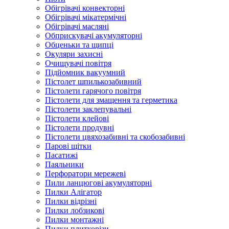
Обігрівачі конвекторні
Обігрівачі мікатермічні
Обігрівачі масляні
Обприскувачі акумуляторні
Обценьки та щипці
Окуляри захисні
Очищувачі повітря
Підйомник вакуумний
Пістолет шпилькозабивний
Пістолети гарячого повітря
Пістолети для змащення та герметика
Пістолети заклепувальні
Пістолети клейові
Пістолети продувні
Пістолети цвяхозабивні та скобозабивні
Парові щітки
Пасатижі
Паяльники
Перфоратори мережеві
Пили ланцюгові акумуляторні
Пилки Алігатор
Пилки відрізні
Пилки лобзикові
Пилки монтажні
Пилки плиткорізи