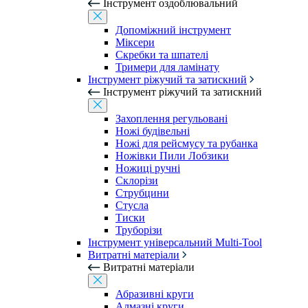
Інструмент оздоблювальний
Допоміжний інструмент
Міксери
Скребки та шпателі
Тримери для ламінату
Інструмент ріжучий та затискний
Інструмент ріжучий та затискний
Захоплення регульовані
Ножі будівельні
Ножі для рейсмусу та рубанка
Ножівки Пили Лобзики
Ножиці ручні
Склорізи
Струбцини
Стусла
Тиски
Труборізи
Інструмент універсальний Multi-Tool
Витратні матеріали
Витратні матеріали
Абразивні круги
Алмазні круги