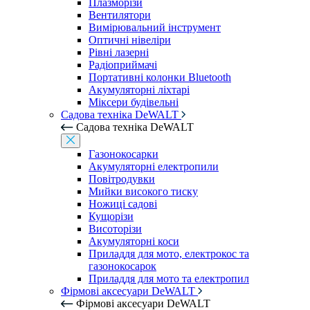
Плазморізи
Вентилятори
Вимірювальний інструмент
Оптичні нівеліри
Рівні лазерні
Радіоприймачі
Портативні колонки Bluetooth
Акумуляторні ліхтарі
Міксери будівельні
Садова техніка DeWALT
Садова техніка DeWALT
Газонокосарки
Акумуляторні електропили
Повітродувки
Мийки високого тиску
Ножиці садові
Кущорізи
Висоторізи
Акумуляторні коси
Приладдя для мото, електрокос та
газонокосарок
Приладдя для мото та електропил
Фірмові аксесуари DeWALT
Фірмові аксесуари DeWALT