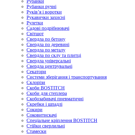
Рубанки
Рубанки ручні
Руківʼя і воротки
Рукавички захисні
Рулетки
Садові подрібнювачі
Світшот
Свердла по бетону
Свердла по деревині
Свердла по металу
Свердла по склу та плитці
Свердла універсальні
Свердла центрувальні
Секатори
Системи зберігання і транспортування
Склорізи
Скоби BOSTITCH
Скоби для степлера
Скобозабивачі пневматичні
Скребки і шпадлі
Сокири
Соковитискачі
Спеціальне кріплення BOSTITCH
Стійки сверлильні
Стамески