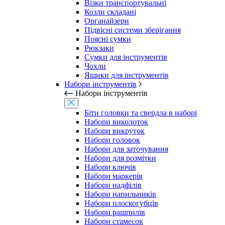
Візки транспортувальні
Козли складані
Органайзери
Підвісні системи зберігання
Поясні сумки
Рюкзаки
Сумки для інструментів
Чохли
Ящики для інструментів
Набори інструментів
Набори інструментів
Біти головки та свердла в наборі
Набори виколоток
Набори викруток
Набори головок
Набори для заточування
Набори для розмітки
Набори ключів
Набори маркерів
Набори надфілів
Набори напильників
Набори плоскогубців
Набори рашпилів
Набори стамесок