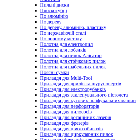
Пильні диски
Плоскогубці
По алюмінію
По дереву
По дереву, алюмінію, пластику
По нержавіючій сталі
По чорному металу
Полотна для електропил
Полотна для лобзиків
Полотна для пилок Алігатор
Полотна для стрічкових пилок
Полотна для шабельних пилок
Поясні сумки
Приладдя для Multi-Tool
Приладдя для дрилів та шуруповертів
Приладдя для електрорубанків
Приладдя для заклепувального пістолета
Приладдя для кутових шліфувальних машин
Приладдя для перфораторів
Приладдя для пилососів
Приладдя для ротаційних лазерів
Приладдя для фрезерів
Приладдя для цвяхозабивачів
Приладдя для циркулярних пилок
Приладдя пістолетів для герметика