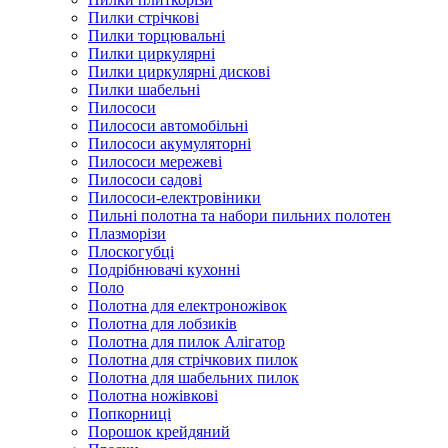
Пилки стрічкові
Пилки торцювальні
Пилки циркулярні
Пилки циркулярні дискові
Пилки шабельні
Пилососи
Пилососи автомобільні
Пилососи акумуляторні
Пилососи мережеві
Пилососи садові
Пилососи-електровіники
Пильні полотна та набори пильних полотен
Плазморізи
Плоскогубці
Подрібнювачі кухонні
Поло
Полотна для електроножівок
Полотна для лобзиків
Полотна для пилок Алігатор
Полотна для стрічкових пилок
Полотна для шабельних пилок
Полотна ножівкові
Попкорниці
Порошок крейдяний