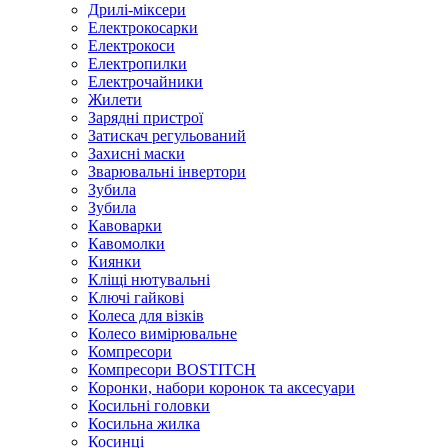
Дрилі-міксери
Електрокосарки
Електрокоси
Електропилки
Електрочайники
Жилети
Зарядні пристрої
Затискач регульований
Захисні маски
Зварювальні інвертори
Зубила
Зубила
Кавоварки
Кавомолки
Киянки
Кліщі нютувальні
Ключі гайкові
Колеса для візків
Колесо вимірювальне
Компресори
Компресори BOSTITCH
Коронки, набори коронок та аксесуари
Косильні головки
Косильна жилка
Косинці