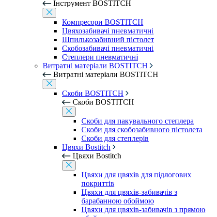
Інструмент BOSTITCH
Компресори BOSTITCH
Цвяхозабивачі пневматичні
Шпилькозабивний пістолет
Скобозабивачі пневматичні
Степлери пневматичні
Витратні матеріали BOSTITCH
Витратні матеріали BOSTITCH
Скоби BOSTITCH
Скоби BOSTITCH
Скоби для пакувального степлера
Скоби для скобозабивного пістолета
Скоби для степлерів
Цвяхи Bostitch
Цвяхи Bostitch
Цвяхи для цвяхів для підлогових
покриттів
Цвяхи для цвяхів-забивачів з
барабанною обоймою
Цвяхи для цвяхів-забивачів з прямою