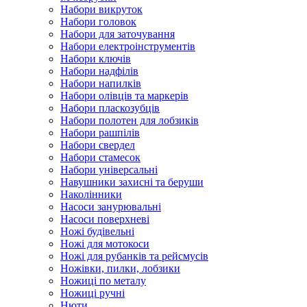
Набори викруток
Набори головок
Набори для заточування
Набори електроінструментів
Набори ключів
Набори надфілів
Набори напилків
Набори олівців та маркерів
Набори пласкозубців
Набори полотен для лобзиків
Набори рашпілів
Набори свердел
Набори стамесок
Набори універсальні
Навушники захисні та беруши
Наколінники
Насоси занурювальні
Насоси поверхневі
Ножі будівельні
Ножі для мотокоси
Ножі для рубанків та рейсмусів
Ножівки, пилки, лобзики
Ножиці по металу
Ножиці ручні
Нюти