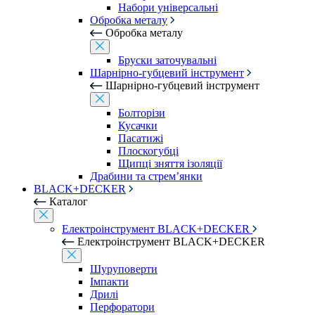
Набори універсальні
Обробка металу
Обробка металу
Бруски заточувальні
Шарнірно-губцевий інструмент
Шарнірно-губцевий інструмент
Болторізи
Кусачки
Пасатижі
Плоскогубці
Щипці зняття ізоляції
Драбини та стрем’янки
BLACK+DECKER
Каталог
Електроінструмент BLACK+DECKER
Електроінструмент BLACK+DECKER
Шуруповерти
Імпакти
Дрилі
Перфоратори