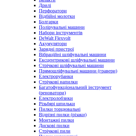
Дрилі
Перфоратори
Відбійні молотки
Болгарки
Полірувальні машини
Набори інструментів
DeWalt Flexvolt
Акумулятори
Зарядні пристрої
Вібраційні шліфувальні машини
Ексцентрикові шліфувальні машини
Стрічкові шліфувальні машини
Прямошліфувальні машини (гравери)
Електрорубанки
Стрічкові напилки
Багатофункціональний інструмент
(реноватори)
Електролобзики
Різьбярі шпильки
Пилки торцювальні
Відрізні пилки (різаки)
Монтажні пилки
Дискові пилки
Стрічкові пили