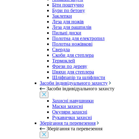
Біти поштучно
Бури по бетону
Заклепки
Леза для ножів
Леза для рашпилів
Пильні диски
Полотна для електропил
Полотна ножівкові
Свердла
Скоби для степлера
Термоклей
Фрези по дереву
Цвяхи для степлера
Шліфпапір та шліфлисти
Засоби індивідуального захисту
Засоби індивідуального захисту
Захисні навушники
Маски захисні
Окуляри захисні
Рукавички захисні
Зберігання та перевезення
Зберігання та перевезення