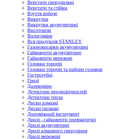
Верстати свердлильні
Верстати та стійки
Взуття робоче
Викрутки
Викрутки акумуляторні
Висоторізи
Вологоміри
Вся продукція STANLEY
Газонокосарки акумуляторні
Гайковерти акумуляторні
Гайковерти мережеві
Головки торцеві
Головки торцеві та набори головок
Гострозубці
Грилі
Далекоміри
Детектори неоднорідностей
Детектори тепла
Диски алмазні
Диски пилкові
Допоміжний інструмент
Дрилі - гайковерти пневматичні
Дрилі акумуляторні
Дрилі алмазного свердління
Дрилі мережеві