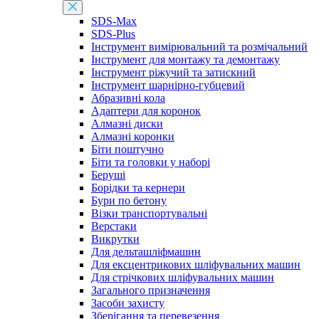
SDS-Max
SDS-Plus
Інструмент вимірювальний та розмічальний
Інструмент для монтажу та демонтажу
Інструмент ріжучий та затискний
Інструмент шарнірно-губцевий
Абразивні кола
Адаптери для коронок
Алмазні диски
Алмазні коронки
Біти поштучно
Біти та головки у наборі
Беруші
Борідки та кернери
Бури по бетону
Візки транспортувальні
Верстаки
Викрутки
Для дельташліфмашин
Для ексцентрикових шліфувальних машин
Для стрічкових шліфувальних машин
Загального призначення
Засоби захисту
Зберігання та перевезення