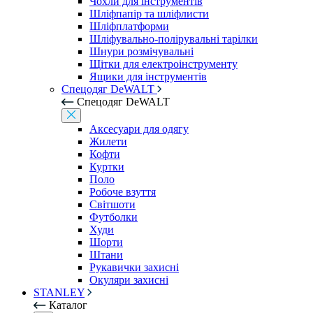
Чохли для інструментів
Шліфпапір та шліфлисти
Шліфплатформи
Шліфувально-полірувальні тарілки
Шнури розмічувальні
Щітки для електроінструменту
Ящики для інструментів
Спецодяг DeWALT
Спецодяг DeWALT
Аксесуари для одягу
Жилети
Кофти
Куртки
Поло
Робоче взуття
Світшоти
Футболки
Худи
Шорти
Штани
Рукавички захисні
Окуляри захисні
STANLEY
Каталог