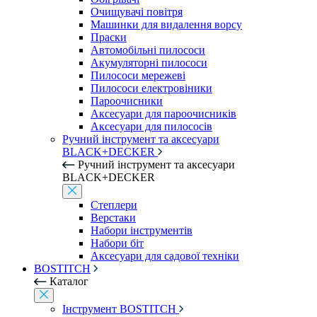
Очищувачі повітря
Машинки для видалення ворсу
Праски
Автомобільні пилососи
Акумуляторні пилососи
Пилососи мережеві
Пилососи електровіники
Пароочисники
Аксесуари для пароочисників
Аксесуари для пилососів
Ручний інструмент та аксесуари
BLACK+DECKER
Ручний інструмент та аксесуари
BLACK+DECKER
Степлери
Верстаки
Набори інструментів
Набори біт
Аксесуари для садової техніки
BOSTITCH
Каталог
Інструмент BOSTITCH