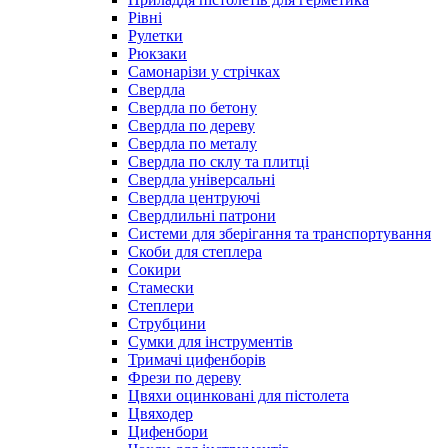
Рівні
Рулетки
Рюкзаки
Самонарізи у стрічках
Свердла
Свердла по бетону
Свердла по дереву
Свердла по металу
Свердла по склу та плитці
Свердла універсальні
Свердла центруючі
Свердлильні патрони
Системи для зберігання та транспортування
Скоби для степлера
Сокири
Стамески
Степлери
Струбцини
Сумки для інструментів
Тримачі цифенборів
Фрези по дереву
Цвяхи оцинковані для пістолета
Цвяходер
Цифенбори