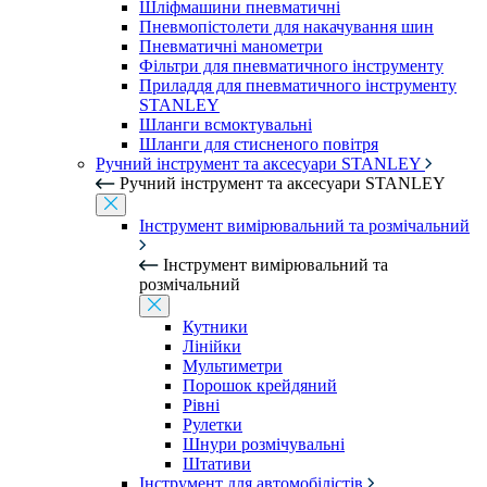
Шліфмашини пневматичні
Пневмопістолети для накачування шин
Пневматичні манометри
Фільтри для пневматичного інструменту
Приладдя для пневматичного інструменту
STANLEY
Шланги всмоктувальні
Шланги для стисненого повітря
Ручний інструмент та аксесуари STANLEY
Ручний інструмент та аксесуари STANLEY
Інструмент вимірювальний та розмічальний
Інструмент вимірювальний та
розмічальний
Кутники
Лінійки
Мультиметри
Порошок крейдяний
Рівні
Рулетки
Шнури розмічувальні
Штативи
Інструмент для автомобілістів