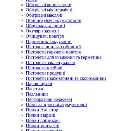
Обігрівачі конвекторні
Обігрівачі мікатермічні
Обігрівачі масляні
Обприскувачі акумуляторні
Обценьки та щипці
Окуляри захисні
Очищувачі повітря
Підйомник вакуумний
Пістолет шпилькозабивний
Пістолети гарячого повітря
Пістолети для змащення та герметика
Пістолети заклепувальні
Пістолети клейові
Пістолети продувні
Пістолети цвяхозабивні та скобозабивні
Парові щітки
Пасатижі
Паяльники
Перфоратори мережеві
Пили ланцюгові акумуляторні
Пилки Алігатор
Пилки відрізні
Пилки лобзикові
Пилки монтажні
Пилки плиткорізи