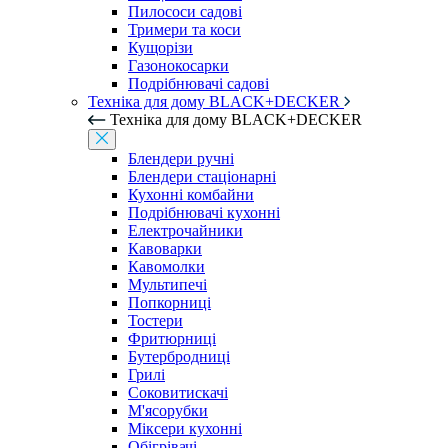
Пилососи садові
Тримери та коси
Кущорізи
Газонокосарки
Подрібнювачі садові
Техніка для дому BLACK+DECKER
Техніка для дому BLACK+DECKER
Блендери ручні
Блендери стаціонарні
Кухонні комбайни
Подрібнювачі кухонні
Електрочайники
Кавоварки
Кавомолки
Мультипечі
Попкорниці
Тостери
Фритюрниці
Бутербродниці
Грилі
Соковитискачі
М'ясорубки
Міксери кухонні
Обігрівачі