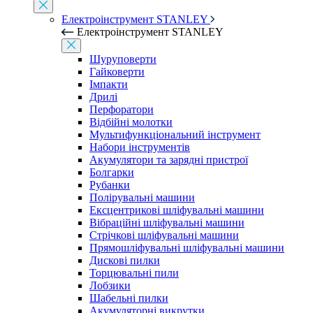
Електроінструмент STANLEY
Електроінструмент STANLEY
Шуруповерти
Гайковерти
Імпакти
Дрилі
Перфоратори
Відбійні молотки
Мультифункціональний інструмент
Набори інструментів
Акумулятори та зарядні пристрої
Болгарки
Рубанки
Полірувальні машини
Ексцентрикові шліфувальні машини
Вібраційні шліфувальні машини
Стрічкові шліфувальні машини
Прямошліфувальні шліфувальні машини
Дискові пилки
Торцювальні пили
Лобзики
Шабельні пилки
Акумуляторні викрутки