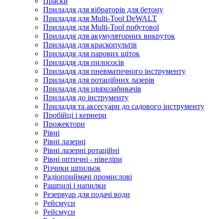
Праски
Приладдя для вібраторів для бетону
Приладдя для Multi-Tool DeWALT
Приладдя для Multi-Tool побутової
Приладдя для акумуляторних викруток
Приладдя для краскопультів
Приладдя для парових щіток
Приладдя для пилососів
Приладдя для пневматичного інструменту
Приладдя для ротаційних лазерів
Приладдя для цвяхозабивачів
Приладдя до інструменту
Приладдя та аксесуари до садового інструменту
Пробійці і кернери
Прожектори
Рівні
Рівні лазерні
Рівні лазерні ротаційні
Рівні оптичні - нівеліри
Різчики шпильок
Радіоприймачі промислові
Рашпилі і напилки
Резервуар для подачі води
Рейсмуси
Рейсмуси