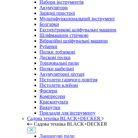
Набори інструментів
Акумулятори
Зарядні пристрої
Мультифункціональний інструмент
Болгарки
Ексцентрикові шліфувальні машини
Шліфмашини стрічкові
Вібраційні шліфувальні машини
Рубанки
Пилки лобзикові
Дискові пилки
Торцювальні пили
Пилки шабельні
Акумуляторні ліхтарі
Пістолети гарячого повітря
Пістолети клейові
Фрезери
Компресори
Краскопульти
Викрутки
Приладдя для інструменту
Садова техніка BLACK+DECKER
Садова техніка BLACK+DECKER
Ланцюгові пили