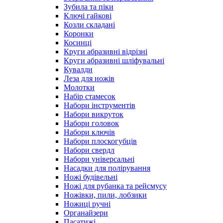
Зубила та піки
Ключі гайкові
Козли складані
Коронки
Косинці
Круги абразивні відрізні
Круги абразивні шліфувальні
Кувалди
Леза для ножів
Молотки
Набір стамесок
Набори інструментів
Набори викруток
Набори головок
Набори ключів
Набори плоскогубців
Набори свердл
Набори універсальні
Насадки для полірування
Ножі будівельні
Ножі для рубанка та рейсмусу
Ножівки, пили, лобзики
Ножиці ручні
Органайзери
Пасатижі