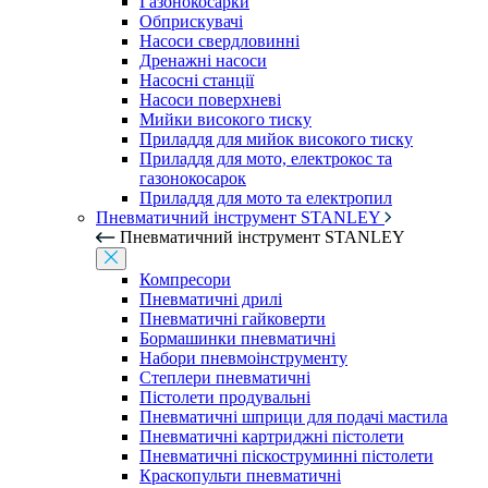
Газонокосарки
Обприскувачі
Насоси свердловинні
Дренажні насоси
Насосні станції
Насоси поверхневі
Мийки високого тиску
Приладдя для мийок високого тиску
Приладдя для мото, електрокос та
газонокосарок
Приладдя для мото та електропил
Пневматичний інструмент STANLEY
Пневматичний інструмент STANLEY
Компресори
Пневматичні дрилі
Пневматичні гайковерти
Бормашинки пневматичні
Набори пневмоінструменту
Степлери пневматичні
Пістолети продувальні
Пневматичні шприци для подачі мастила
Пневматичні картриджні пістолети
Пневматичні піскоструминні пістолети
Краскопульти пневматичні