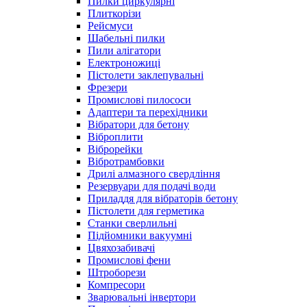
Пилки циркулярні
Плиткорізи
Рейсмуси
Шабельні пилки
Пили алігатори
Електроножиці
Пістолети заклепувальні
Фрезери
Промислові пилососи
Адаптери та перехідники
Вібратори для бетону
Віброплити
Віброрейки
Вібротрамбовки
Дрилі алмазного свердління
Резервуари для подачі води
Приладдя для вібраторів бетону
Пістолети для герметика
Станки сверлильні
Підйомники вакуумні
Цвяхозабивачі
Промислові фени
Штроборези
Компресори
Зварювальні інвертори