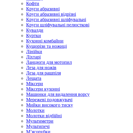
Кофти
Круги абразивні
Круги абразивні відрізні
Круги абразивні шліфувальні
Круги шліфувальні пелюсткові
Кувалди
Куртки
Кухонні комбайни
Кущорізи та ножиці
Лінійки
Ліхтарі
Ланцюги для мотопил
Леза для ножів
Леза для рашпіля
Лещата
Міксери
Міксери кухонні
Машинки для видалення ворсу
Мережеві подовжувачі
Мийки високого тиску
Молотки
Молотки відбійні
Мультиметри
Мультипечі
М’ясорубки