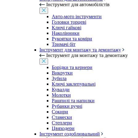
Інструмент для автомобілістів
Авто-мото інструменти
Головки торцеві
Ключі гайкові
Наколінники
Рукоятки та коміри
Тримачі біт
Інструмент для монтажу та демонтажу
Інструмент для монтажу та демонтажу
Борідки та кернери
Викрутки
Зубила
Ключі заклепувальні
Кувалди
Молотки
Рашпилі та напилки
Рубанки ручні
Сокири
Стамески
Степлери
Цвяходери
Інструмент оздоблювальний