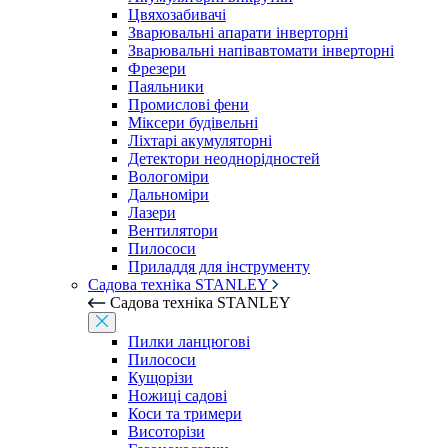
Цвяхозабивачі
Зварювальні апарати інверторні
Зварювальні напівавтомати інверторні
Фрезери
Паяльники
Промислові фени
Міксери будівельні
Ліхтарі акумуляторні
Детектори неоднорідностей
Вологоміри
Дальноміри
Лазери
Вентилятори
Пилососи
Приладдя для інструменту
Садова техніка STANLEY
Садова техніка STANLEY
Пилки ланцюгові
Пилососи
Кущорізи
Ножиці садові
Коси та тримери
Висоторізи