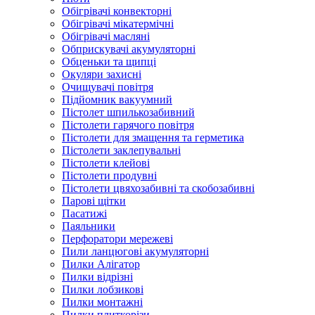
Обігрівачі конвекторні
Обігрівачі мікатермічні
Обігрівачі масляні
Обприскувачі акумуляторні
Обценьки та щипці
Окуляри захисні
Очищувачі повітря
Підйомник вакуумний
Пістолет шпилькозабивний
Пістолети гарячого повітря
Пістолети для змащення та герметика
Пістолети заклепувальні
Пістолети клейові
Пістолети продувні
Пістолети цвяхозабивні та скобозабивні
Парові щітки
Пасатижі
Паяльники
Перфоратори мережеві
Пили ланцюгові акумуляторні
Пилки Алігатор
Пилки відрізні
Пилки лобзикові
Пилки монтажні
Пилки плиткорізи