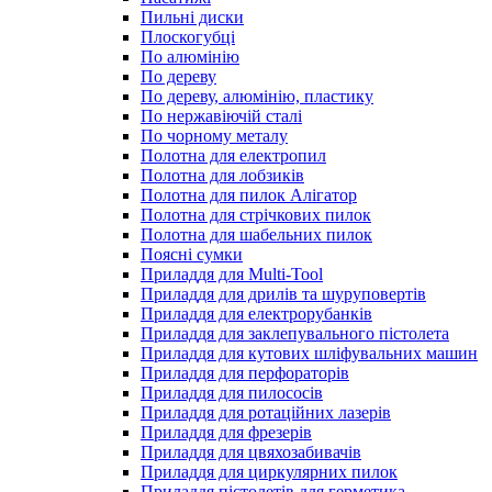
Пильні диски
Плоскогубці
По алюмінію
По дереву
По дереву, алюмінію, пластику
По нержавіючій сталі
По чорному металу
Полотна для електропил
Полотна для лобзиків
Полотна для пилок Алігатор
Полотна для стрічкових пилок
Полотна для шабельних пилок
Поясні сумки
Приладдя для Multi-Tool
Приладдя для дрилів та шуруповертів
Приладдя для електрорубанків
Приладдя для заклепувального пістолета
Приладдя для кутових шліфувальних машин
Приладдя для перфораторів
Приладдя для пилососів
Приладдя для ротаційних лазерів
Приладдя для фрезерів
Приладдя для цвяхозабивачів
Приладдя для циркулярних пилок
Приладдя пістолетів для герметика