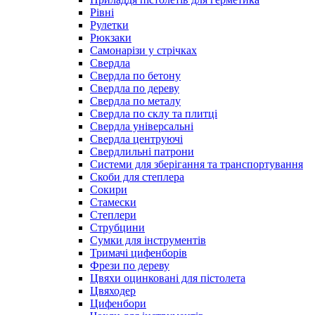
Рівні
Рулетки
Рюкзаки
Самонарізи у стрічках
Свердла
Свердла по бетону
Свердла по дереву
Свердла по металу
Свердла по склу та плитці
Свердла універсальні
Свердла центруючі
Свердлильні патрони
Системи для зберігання та транспортування
Скоби для степлера
Сокири
Стамески
Степлери
Струбцини
Сумки для інструментів
Тримачі цифенборів
Фрези по дереву
Цвяхи оцинковані для пістолета
Цвяходер
Цифенбори