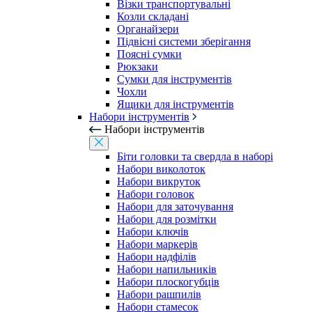
Візки транспортувальні
Козли складані
Органайзери
Підвісні системи зберігання
Поясні сумки
Рюкзаки
Сумки для інструментів
Чохли
Ящики для інструментів
Набори інструментів
Набори інструментів
Біти головки та свердла в наборі
Набори виколоток
Набори викруток
Набори головок
Набори для заточування
Набори для розмітки
Набори ключів
Набори маркерів
Набори надфілів
Набори напильників
Набори плоскогубців
Набори рашпилів
Набори стамесок