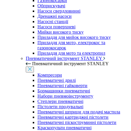
Газонокосарки
Обприскувачі
Насоси свердловинні
Дренажні насоси
Насосні станції
Насоси поверхневі
Мийки високого тиску
Приладдя для мийок високого тиску
Приладдя для мото, електрокос та
газонокосарок
Приладдя для мото та електропил
Пневматичний інструмент STANLEY
Пневматичний інструмент STANLEY
Компресори
Пневматичні дрилі
Пневматичні гайковерти
Бормашинки пневматичні
Набори пневмоінструменту
Степлери пневматичні
Пістолети продувальні
Пневматичні шприци для подачі мастила
Пневматичні картриджні пістолети
Пневматичні піскоструминні пістолети
Краскопульти пневматичні