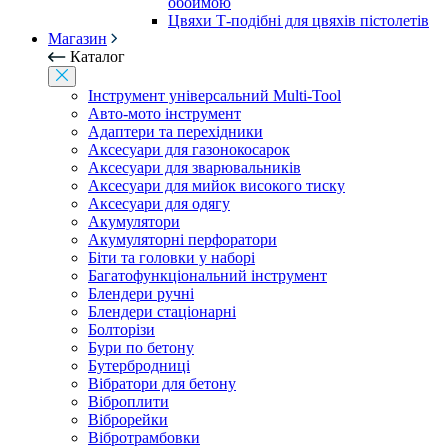
обоймою
Цвяхи Т-подібні для цвяхів пістолетів
Магазин
Каталог
Інструмент універсальний Multi-Tool
Авто-мото інструмент
Адаптери та перехідники
Аксесуари для газонокосарок
Аксесуари для зварювальників
Аксесуари для мийок високого тиску
Аксесуари для одягу
Акумулятори
Акумуляторні перфоратори
Біти та головки у наборі
Багатофункціональний інструмент
Блендери ручні
Блендери стаціонарні
Болторізи
Бури по бетону
Бутербродниці
Вібратори для бетону
Віброплити
Віброрейки
Вібротрамбовки