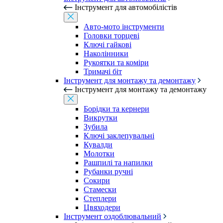
Інструмент для автомобілістів
Авто-мото інструменти
Головки торцеві
Ключі гайкові
Наколінники
Рукоятки та коміри
Тримачі біт
Інструмент для монтажу та демонтажу
Інструмент для монтажу та демонтажу
Борідки та кернери
Викрутки
Зубила
Ключі заклепувальні
Кувалди
Молотки
Рашпилі та напилки
Рубанки ручні
Сокири
Стамески
Степлери
Цвяходери
Інструмент оздоблювальний