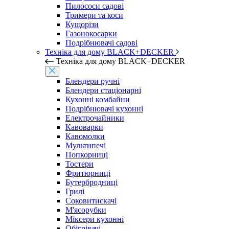
Пилососи садові
Тримери та коси
Кущорізи
Газонокосарки
Подрібнювачі садові
Техніка для дому BLACK+DECKER
Техніка для дому BLACK+DECKER
Блендери ручні
Блендери стаціонарні
Кухонні комбайни
Подрібнювачі кухонні
Електрочайники
Кавоварки
Кавомолки
Мультипечі
Попкорниці
Тостери
Фритюрниці
Бутербродниці
Грилі
Соковитискачі
М'ясорубки
Міксери кухонні
Обігрівачі