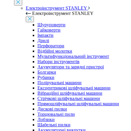
Електроінструмент STANLEY
Електроінструмент STANLEY
Шуруповерти
Гайковерти
Імпакти
Дрилі
Перфоратори
Відбійні молотки
Мультифункціональний інструмент
Набори інструментів
Акумулятори та зарядні пристрої
Болгарки
Рубанки
Полірувальні машини
Ексцентрикові шліфувальні машини
Вібраційні шліфувальні машини
Стрічкові шліфувальні машини
Прямошліфувальні шліфувальні машини
Дискові пилки
Торцювальні пили
Лобзики
Шабельні пилки
Акумуляторні викрутки