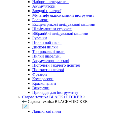
Набори інструментів
Акумулятори
Зарядні пристрої
Мультифункціональний інструмент
Болгарки
Ексцентрикові шліфувальні машини
Шліфмашини стрічкові
Вібраційні шліфувальні машини
Рубанки
Пилки лобзикові
Дискові пилки
Торцювальні пили
Пилки шабельні
Акумуляторні ліхтарі
Пістолети гарячого повітря
Пістолети клейові
Фрезери
Компресори
Краскопульти
Викрутки
Приладдя для інструменту
Садова техніка BLACK+DECKER
Садова техніка BLACK+DECKER
Ланцюгові пили