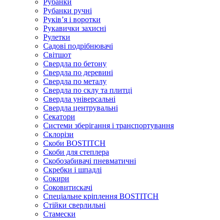
Рубанки
Рубанки ручні
Руківʼя і воротки
Рукавички захисні
Рулетки
Садові подрібнювачі
Світшот
Свердла по бетону
Свердла по деревині
Свердла по металу
Свердла по склу та плитці
Свердла універсальні
Свердла центрувальні
Секатори
Системи зберігання і транспортування
Склорізи
Скоби BOSTITCH
Скоби для степлера
Скобозабивачі пневматичні
Скребки і шпадлі
Сокири
Соковитискачі
Спеціальне кріплення BOSTITCH
Стійки сверлильні
Стамески