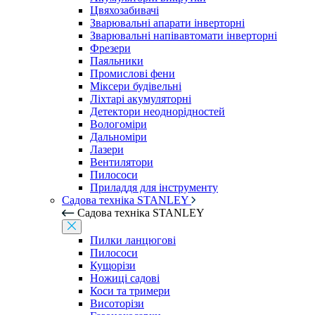
Цвяхозабивачі
Зварювальні апарати інверторні
Зварювальні напівавтомати інверторні
Фрезери
Паяльники
Промислові фени
Міксери будівельні
Ліхтарі акумуляторні
Детектори неоднорідностей
Вологоміри
Дальноміри
Лазери
Вентилятори
Пилососи
Приладдя для інструменту
Садова техніка STANLEY
Садова техніка STANLEY
Пилки ланцюгові
Пилососи
Кущорізи
Ножиці садові
Коси та тримери
Висоторізи