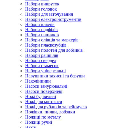
Набори викруток
Набори головок
Набори для заточування
Набори електроінструментів
Набори ключів
Набори надфілів
Набори напилків
Набори олівців та маркерів
Набори пласкозубців
Набори полотен для лобзиків
Набори рашпілів
Набори свердел
Набори стамесок
Набори універсальні
Навушники захисні та беруши
Наколінники
Насоси занурювальні
Насоси поверхневі
Ножі будівельні
Ножі для мотокоси
Ножі для рубанків та рейсмусів
Ножівки, пилки, лобзики
Ножиці по металу
Ножиці ручні
Нюти