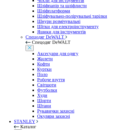
Чохли для інструментів
Шліфпапір та шліфлисти
Шліфплатформи
Шліфувально-полірувальні тарілки
Шнури розмічувальні
Щітки для електроінструменту
Ящики для інструментів
Спецодяг DeWALT
Спецодяг DeWALT
Аксесуари для одягу
Жилети
Кофти
Куртки
Поло
Робоче взуття
Світшоти
Футболки
Худи
Шорти
Штани
Рукавички захисні
Окуляри захисні
STANLEY
Каталог