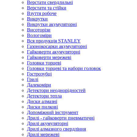
Верстати свердлильні
Верстати та стійки
Взуття робоче
Викрутки
Викрутки акумуляторні
Висоторізи
Вологоміри
Вся продукція STANLEY
Газонокосарки акумуляторні
Гайковерти акумуляторні
Гайковерти мережеві
Головки торцеві
Головки торцеві та набори головок
Гострозубці
Грилі
Далекоміри
Детектори неоднорідностей
Детектори тепла
Диски алмазні
Диски пилкові
Допоміжний інструмент
Дрилі - гайковерти пневматичні
Дрилі акумуляторні
Дрилі алмазного свердління
Дрилі мережеві