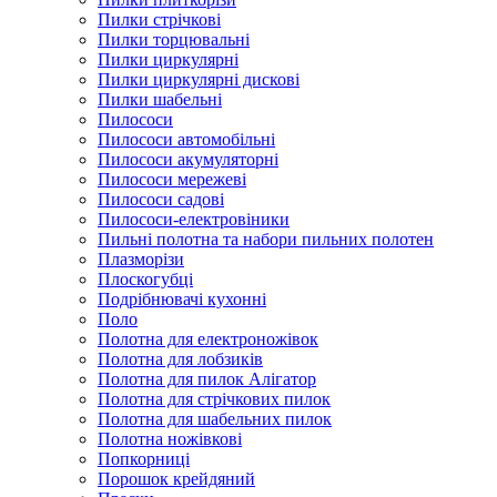
Пилки стрічкові
Пилки торцювальні
Пилки циркулярні
Пилки циркулярні дискові
Пилки шабельні
Пилососи
Пилососи автомобільні
Пилососи акумуляторні
Пилососи мережеві
Пилососи садові
Пилососи-електровіники
Пильні полотна та набори пильних полотен
Плазморізи
Плоскогубці
Подрібнювачі кухонні
Поло
Полотна для електроножівок
Полотна для лобзиків
Полотна для пилок Алігатор
Полотна для стрічкових пилок
Полотна для шабельних пилок
Полотна ножівкові
Попкорниці
Порошок крейдяний