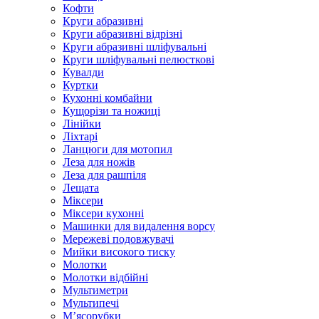
Кофти
Круги абразивні
Круги абразивні відрізні
Круги абразивні шліфувальні
Круги шліфувальні пелюсткові
Кувалди
Куртки
Кухонні комбайни
Кущорізи та ножиці
Лінійки
Ліхтарі
Ланцюги для мотопил
Леза для ножів
Леза для рашпіля
Лещата
Міксери
Міксери кухонні
Машинки для видалення ворсу
Мережеві подовжувачі
Мийки високого тиску
Молотки
Молотки відбійні
Мультиметри
Мультипечі
М’ясорубки