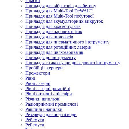
Праски
Приладдя для вібраторів для бетону
Приладдя для Multi-Tool DeWALT
Приладдя для Multi-Tool побутової
Приладдя для акумуляторних викруток
Приладдя для краскопультів
Приладдя для парових щіток
Приладдя для пилососів
Приладдя для пневматичного інструменту
Приладдя для ротаційних лазерів
Приладдя для цвяхозабивачів
Приладдя до інструменту
Приладдя та аксесуари до садового інструменту
Пробійці і кернери
Прожектори
Рівні
Рівні лазерні
Рівні лазерні ротаційні
Рівні оптичні - нівеліри
Різчики шпильок
Радіоприймачі промислові
Рашпилі і напилки
Резервуар для подачі води
Рейсмуси
Рейсмуси