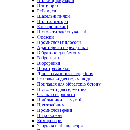
Пилки циркулярні
Плиткорізи
Рейсмуси
Шабельні пилки
Пили алігатори
Електроножиці
Пістолети заклепувальні
Фрезери
Промислові пилососи
Адаптери та перехідники
Вібратори для бетону
Віброплити
Віброрейки
Вібротрамбовки
Дрилі алмазного свердління
Резервуари для подачі води
Приладдя для вібраторів бетону
Пістолети для герметика
Станки сверлильні
Підйомники вакуумні
Цвяхозабивачі
Промислові фени
Штроборези
Компресори
Зварювальні інвертори