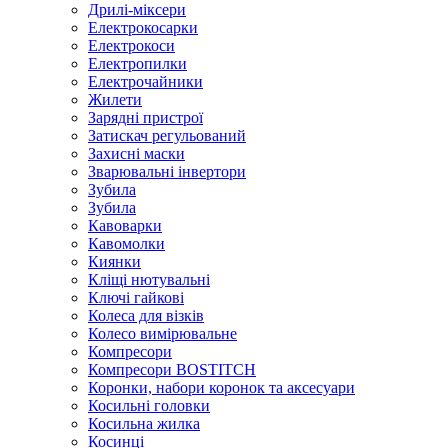
Дрилі-міксери
Електрокосарки
Електрокоси
Електропилки
Електрочайники
Жилети
Зарядні пристрої
Затискач регульований
Захисні маски
Зварювальні інвертори
Зубила
Зубила
Кавоварки
Кавомолки
Киянки
Кліщі нютувальні
Ключі гайкові
Колеса для візків
Колесо вимірювальне
Компресори
Компресори BOSTITCH
Коронки, набори коронок та аксесуари
Косильні головки
Косильна жилка
Косинці