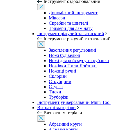
Інструмент оздоблювальний
Допоміжний інструмент
Міксери
Скребки та шпателі
Тримери для ламінату
Інструмент ріжучий та затискний
Інструмент ріжучий та затискний
Захоплення регульовані
Ножі будівельні
Ножі для рейсмусу та рубанка
Ножівки Пили Лобзики
Ножиці ручні
Склорізи
Струбцини
Стусла
Тиски
Труборізи
Інструмент універсальний Multi-Tool
Витратні матеріали
Витратні матеріали
Абразивні круги
Алмазні круги