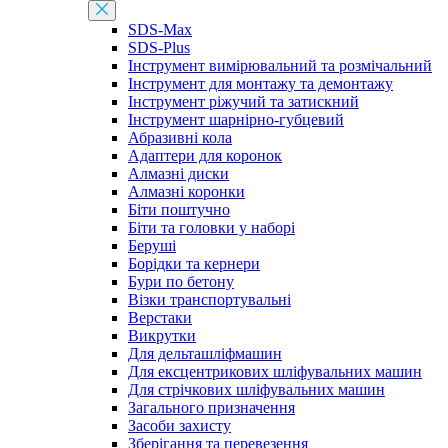
SDS-Max
SDS-Plus
Інструмент вимірювальний та розмічальний
Інструмент для монтажу та демонтажу
Інструмент ріжучий та затискний
Інструмент шарнірно-губцевий
Абразивні кола
Адаптери для коронок
Алмазні диски
Алмазні коронки
Біти поштучно
Біти та головки у наборі
Беруші
Борідки та кернери
Бури по бетону
Візки транспортувальні
Верстаки
Викрутки
Для дельташліфмашин
Для ексцентрикових шліфувальних машин
Для стрічкових шліфувальних машин
Загального призначення
Засоби захисту
Зберігання та перевезення