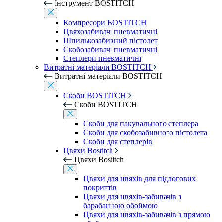
Інструмент BOSTITCH
Компресори BOSTITCH
Цвяхозабивачі пневматичні
Шпилькозабивний пістолет
Скобозабивачі пневматичні
Степлери пневматичні
Витратні матеріали BOSTITCH
Витратні матеріали BOSTITCH
Скоби BOSTITCH
Скоби BOSTITCH
Скоби для пакувального степлера
Скоби для скобозабивного пістолета
Скоби для степлерів
Цвяхи Bostitch
Цвяхи Bostitch
Цвяхи для цвяхів для підлогових
покриттів
Цвяхи для цвяхів-забивачів з
барабанною обоймою
Цвяхи для цвяхів-забивачів з прямою