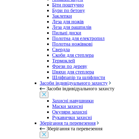
Біти поштучно
Бури по бетону
Заклепки
Леза для ножів
Леза для рашпилів
Пильні диски
Полотна для електропил
Полотна ножівкові
Свердла
Скоби для степлера
Термоклей
Фрези по дереву
Цвяхи для степлера
Шліфпапір та шліфлисти
Засоби індивідуального захисту
Засоби індивідуального захисту
Захисні навушники
Маски захисні
Окуляри захисні
Рукавички захисні
Зберігання та перевезення
Зберігання та перевезення