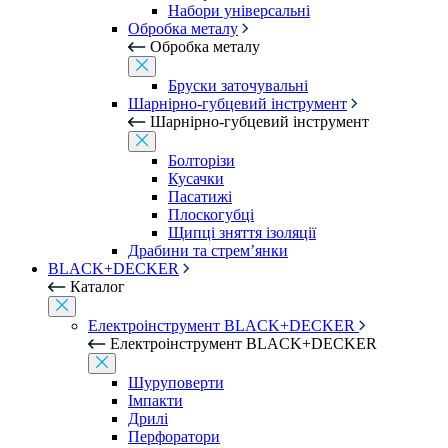
Набори універсальні
Обробка металу
Обробка металу
Бруски заточувальні
Шарнірно-губцевий інструмент
Шарнірно-губцевий інструмент
Болторізи
Кусачки
Пасатижі
Плоскогубці
Щипці зняття ізоляції
Драбини та стрем’янки
BLACK+DECKER
Каталог
Електроінструмент BLACK+DECKER
Електроінструмент BLACK+DECKER
Шуруповерти
Імпакти
Дрилі
Перфоратори