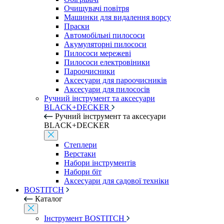
Очищувачі повітря
Машинки для видалення ворсу
Праски
Автомобільні пилососи
Акумуляторні пилососи
Пилососи мережеві
Пилососи електровіники
Пароочисники
Аксесуари для пароочисників
Аксесуари для пилососів
Ручний інструмент та аксесуари
BLACK+DECKER
Ручний інструмент та аксесуари
BLACK+DECKER
Степлери
Верстаки
Набори інструментів
Набори біт
Аксесуари для садової техніки
BOSTITCH
Каталог
Інструмент BOSTITCH