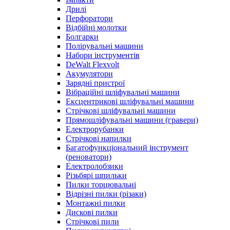
Дрилі
Перфоратори
Відбійні молотки
Болгарки
Полірувальні машини
Набори інструментів
DeWalt Flexvolt
Акумулятори
Зарядні пристрої
Вібраційні шліфувальні машини
Ексцентрикові шліфувальні машини
Стрічкові шліфувальні машини
Прямошліфувальні машини (гравери)
Електрорубанки
Стрічкові напилки
Багатофункціональний інструмент
(реноватори)
Електролобзики
Різьбярі шпильки
Пилки торцювальні
Відрізні пилки (різаки)
Монтажні пилки
Дискові пилки
Стрічкові пили