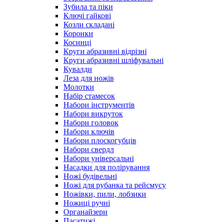
Зубила та піки
Ключі гайкові
Козли складані
Коронки
Косинці
Круги абразивні відрізні
Круги абразивні шліфувальні
Кувалди
Леза для ножів
Молотки
Набір стамесок
Набори інструментів
Набори викруток
Набори головок
Набори ключів
Набори плоскогубців
Набори свердл
Набори універсальні
Насадки для полірування
Ножі будівельні
Ножі для рубанка та рейсмусу
Ножівки, пили, лобзики
Ножиці ручні
Органайзери
Пасатижі