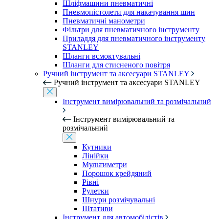
Шліфмашини пневматичні
Пневмопістолети для накачування шин
Пневматичні манометри
Фільтри для пневматичного інструменту
Приладдя для пневматичного інструменту
STANLEY
Шланги всмоктувальні
Шланги для стисненого повітря
Ручний інструмент та аксесуари STANLEY
Ручний інструмент та аксесуари STANLEY
Інструмент вимірювальний та розмічальний
Інструмент вимірювальний та
розмічальний
Кутники
Лінійки
Мультиметри
Порошок крейдяний
Рівні
Рулетки
Шнури розмічувальні
Штативи
Інструмент для автомобілістів