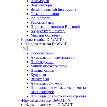
Плазморізи
Вентилятори
Вимірювальний інструмент
Оптичні нівеліри
Рівні лазерні
Радіоприймачі
Портативні колонки Bluetooth
Акумуляторні ліхтарі
Міксери будівельні
Садова техніка DeWALT
Садова техніка DeWALT
Газонокосарки
Акумуляторні електропили
Повітродувки
Мийки високого тиску
Ножиці садові
Кущорізи
Висоторізи
Акумуляторні коси
Приладдя для мото, електрокос та
газонокосарок
Приладдя для мото та електропил
Фірмові аксесуари DeWALT
Фірмові аксесуари DeWALT