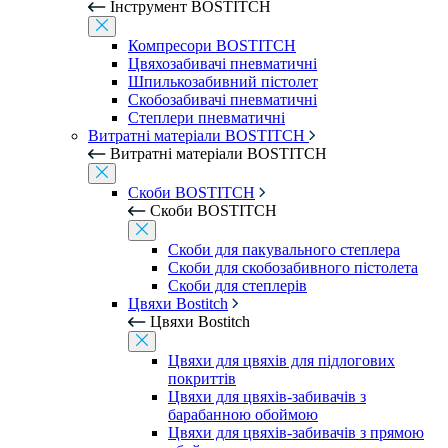
Інструмент BOSTITCH
Компресори BOSTITCH
Цвяхозабивачі пневматичні
Шпилькозабивний пістолет
Скобозабивачі пневматичні
Степлери пневматичні
Витратні матеріали BOSTITCH
Витратні матеріали BOSTITCH
Скоби BOSTITCH
Скоби BOSTITCH
Скоби для пакувального степлера
Скоби для скобозабивного пістолета
Скоби для степлерів
Цвяхи Bostitch
Цвяхи Bostitch
Цвяхи для цвяхів для підлогових
покриттів
Цвяхи для цвяхів-забивачів з
барабанною обоймою
Цвяхи для цвяхів-забивачів з прямою