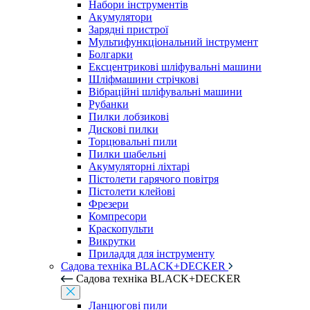
Набори інструментів
Акумулятори
Зарядні пристрої
Мультифункціональний інструмент
Болгарки
Ексцентрикові шліфувальні машини
Шліфмашини стрічкові
Вібраційні шліфувальні машини
Рубанки
Пилки лобзикові
Дискові пилки
Торцювальні пили
Пилки шабельні
Акумуляторні ліхтарі
Пістолети гарячого повітря
Пістолети клейові
Фрезери
Компресори
Краскопульти
Викрутки
Приладдя для інструменту
Садова техніка BLACK+DECKER
Садова техніка BLACK+DECKER
Ланцюгові пили