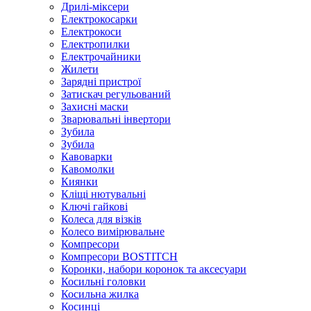
Дрилі-міксери
Електрокосарки
Електрокоси
Електропилки
Електрочайники
Жилети
Зарядні пристрої
Затискач регульований
Захисні маски
Зварювальні інвертори
Зубила
Зубила
Кавоварки
Кавомолки
Киянки
Кліщі нютувальні
Ключі гайкові
Колеса для візків
Колесо вимірювальне
Компресори
Компресори BOSTITCH
Коронки, набори коронок та аксесуари
Косильні головки
Косильна жилка
Косинці