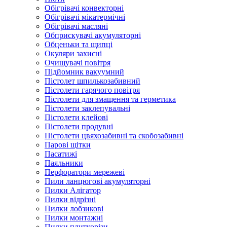
Обігрівачі конвекторні
Обігрівачі мікатермічні
Обігрівачі масляні
Обприскувачі акумуляторні
Обценьки та щипці
Окуляри захисні
Очищувачі повітря
Підйомник вакуумний
Пістолет шпилькозабивний
Пістолети гарячого повітря
Пістолети для змащення та герметика
Пістолети заклепувальні
Пістолети клейові
Пістолети продувні
Пістолети цвяхозабивні та скобозабивні
Парові щітки
Пасатижі
Паяльники
Перфоратори мережеві
Пили ланцюгові акумуляторні
Пилки Алігатор
Пилки відрізні
Пилки лобзикові
Пилки монтажні
Пилки плиткорізи