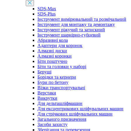
SDS-Max
SDS-Plus
Інструмент вимірювальний та розмічальний
Інструмент для монтажу та демонтажу
Інструмент ріжучий та затискний
Інструмент шарнірно-губцевий
Абразивні кола
Адаптери для коронок
Алмазні диски
Алмазні коронки
Біти поштучно
Біти та головки у наборі
Беруші
Борідки та кернери
Бури по бетону
Візки транспортувальні
Верстаки
Викрутки
Для дельташліфмашин
Для ексцентрикових шліфувальних машин
Для стрічкових шліфувальних машин
Загального призначення
Засоби захисту
Зберігання та перевезення