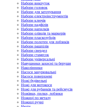
Набори викруток
Набори головок
Набори для заточування
Набори електроінструментів
Набори ключів
Набори надфілів
Набори напилків
Набори олівців та маркерів
Набори пласкозубців
Набори полотен для лобзиків
Набори рашпілів
Набори свердел
Набори стамесок
Набори універсальні
Навушники захисні та беруши
Наколінники
Насоси занурювальні
Насоси поверхневі
Ножі будівельні
Ножі для мотокоси
Ножі для рубанків та рейсмусів
Ножівки, пилки, лобзики
Ножиці по металу
Ножиці ручні
Нюти