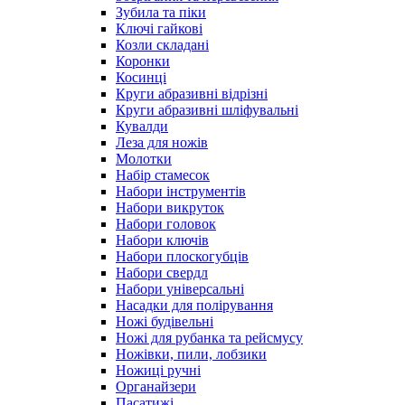
Зубила та піки
Ключі гайкові
Козли складані
Коронки
Косинці
Круги абразивні відрізні
Круги абразивні шліфувальні
Кувалди
Леза для ножів
Молотки
Набір стамесок
Набори інструментів
Набори викруток
Набори головок
Набори ключів
Набори плоскогубців
Набори свердл
Набори універсальні
Насадки для полірування
Ножі будівельні
Ножі для рубанка та рейсмусу
Ножівки, пили, лобзики
Ножиці ручні
Органайзери
Пасатижі