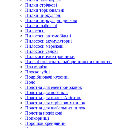
Пилки стрічкові
Пилки торцювальні
Пилки циркулярні
Пилки циркулярні дискові
Пилки шабельні
Пилососи
Пилососи автомобільні
Пилососи акумуляторні
Пилососи мережеві
Пилососи садові
Пилососи-електровіники
Пильні полотна та набори пильних полотен
Плазморізи
Плоскогубці
Подрібнювачі кухонні
Поло
Полотна для електроножівок
Полотна для лобзиків
Полотна для пилок Алігатор
Полотна для стрічкових пилок
Полотна для шабельних пилок
Полотна ножівкові
Попкорниці
Порошок крейдяний