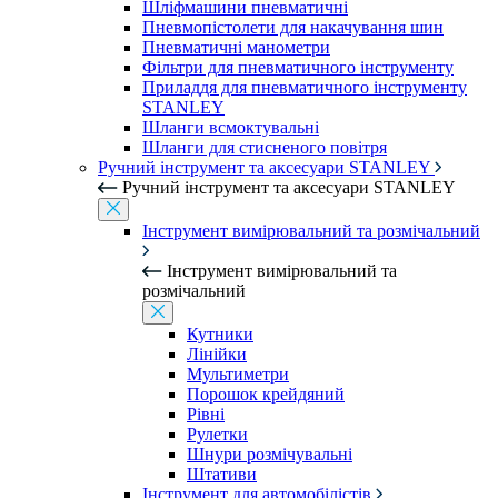
Шліфмашини пневматичні
Пневмопістолети для накачування шин
Пневматичні манометри
Фільтри для пневматичного інструменту
Приладдя для пневматичного інструменту
STANLEY
Шланги всмоктувальні
Шланги для стисненого повітря
Ручний інструмент та аксесуари STANLEY
Ручний інструмент та аксесуари STANLEY
Інструмент вимірювальний та розмічальний
Інструмент вимірювальний та
розмічальний
Кутники
Лінійки
Мультиметри
Порошок крейдяний
Рівні
Рулетки
Шнури розмічувальні
Штативи
Інструмент для автомобілістів