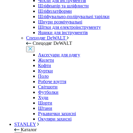
Чохли для інструментів
Шліфпапір та шліфлисти
Шліфплатформи
Шліфувально-полірувальні тарілки
Шнури розмічувальні
Щітки для електроінструменту
Ящики для інструментів
Спецодяг DeWALT
Спецодяг DeWALT
Аксесуари для одягу
Жилети
Кофти
Куртки
Поло
Робоче взуття
Світшоти
Футболки
Худи
Шорти
Штани
Рукавички захисні
Окуляри захисні
STANLEY
Каталог