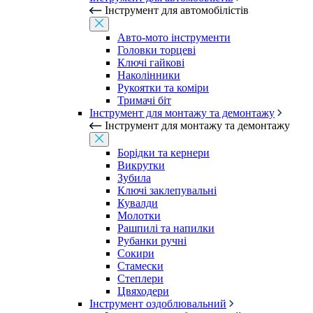
Інструмент для автомобілістів
Авто-мото інструменти
Головки торцеві
Ключі гайкові
Наколінники
Рукоятки та коміри
Тримачі біт
Інструмент для монтажу та демонтажу
Інструмент для монтажу та демонтажу
Борідки та кернери
Викрутки
Зубила
Ключі заклепувальні
Кувалди
Молотки
Рашпилі та напилки
Рубанки ручні
Сокири
Стамески
Степлери
Цвяходери
Інструмент оздоблювальний