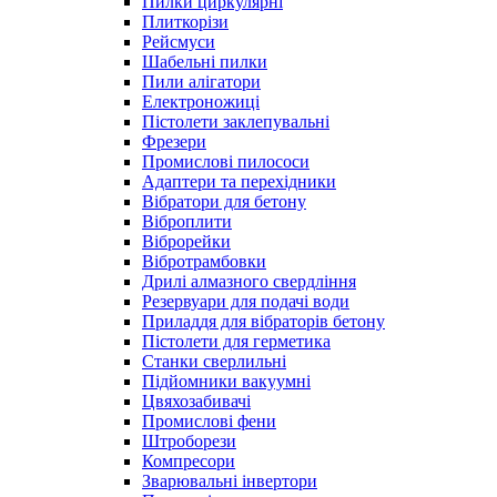
Пилки циркулярні
Плиткорізи
Рейсмуси
Шабельні пилки
Пили алігатори
Електроножиці
Пістолети заклепувальні
Фрезери
Промислові пилососи
Адаптери та перехідники
Вібратори для бетону
Віброплити
Віброрейки
Вібротрамбовки
Дрилі алмазного свердління
Резервуари для подачі води
Приладдя для вібраторів бетону
Пістолети для герметика
Станки сверлильні
Підйомники вакуумні
Цвяхозабивачі
Промислові фени
Штроборези
Компресори
Зварювальні інвертори