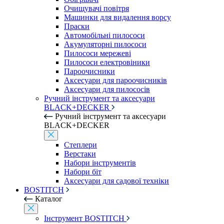
Очищувачі повітря
Машинки для видалення ворсу
Праски
Автомобільні пилососи
Акумуляторні пилососи
Пилососи мережеві
Пилососи електровіники
Пароочисники
Аксесуари для пароочисників
Аксесуари для пилососів
Ручний інструмент та аксесуари
BLACK+DECKER
Ручний інструмент та аксесуари
BLACK+DECKER
Степлери
Верстаки
Набори інструментів
Набори біт
Аксесуари для садової техніки
BOSTITCH
Каталог
Інструмент BOSTITCH