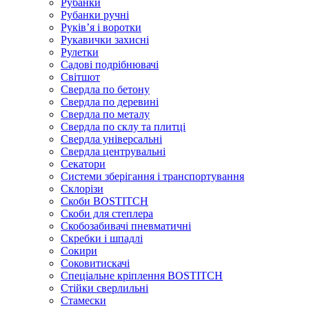
Рубанки
Рубанки ручні
Руківʼя і воротки
Рукавички захисні
Рулетки
Садові подрібнювачі
Світшот
Свердла по бетону
Свердла по деревині
Свердла по металу
Свердла по склу та плитці
Свердла універсальні
Свердла центрувальні
Секатори
Системи зберігання і транспортування
Склорізи
Скоби BOSTITCH
Скоби для степлера
Скобозабивачі пневматичні
Скребки і шпадлі
Сокири
Соковитискачі
Спеціальне кріплення BOSTITCH
Стійки сверлильні
Стамески