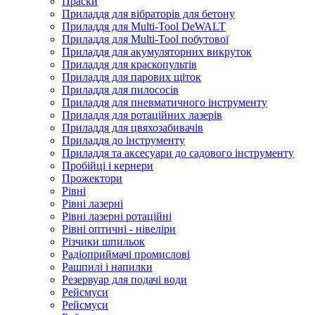
Праски
Приладдя для вібраторів для бетону
Приладдя для Multi-Tool DeWALT
Приладдя для Multi-Tool побутової
Приладдя для акумуляторних викруток
Приладдя для краскопультів
Приладдя для парових щіток
Приладдя для пилососів
Приладдя для пневматичного інструменту
Приладдя для ротаційних лазерів
Приладдя для цвяхозабивачів
Приладдя до інструменту
Приладдя та аксесуари до садового інструменту
Пробійці і кернери
Прожектори
Рівні
Рівні лазерні
Рівні лазерні ротаційні
Рівні оптичні - нівеліри
Різчики шпильок
Радіоприймачі промислові
Рашпилі і напилки
Резервуар для подачі води
Рейсмуси
Рейсмуси