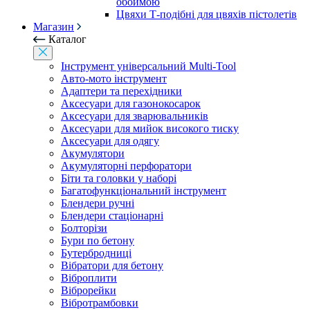
обоймою
Цвяхи Т-подібні для цвяхів пістолетів
Магазин
Каталог
Інструмент універсальний Multi-Tool
Авто-мото інструмент
Адаптери та перехідники
Аксесуари для газонокосарок
Аксесуари для зварювальників
Аксесуари для мийок високого тиску
Аксесуари для одягу
Акумулятори
Акумуляторні перфоратори
Біти та головки у наборі
Багатофункціональний інструмент
Блендери ручні
Блендери стаціонарні
Болторізи
Бури по бетону
Бутербродниці
Вібратори для бетону
Віброплити
Віброрейки
Вібротрамбовки