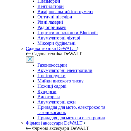
Плазморізи
Вентилятори
Вимірювальний інструмент
Оптичні нівеліри
Рівні лазерні
Радіоприймачі
Портативні колонки Bluetooth
Акумуляторні ліхтарі
Міксери будівельні
Садова техніка DeWALT
Садова техніка DeWALT
Газонокосарки
Акумуляторні електропили
Повітродувки
Мийки високого тиску
Ножиці садові
Кущорізи
Висоторізи
Акумуляторні коси
Приладдя для мото, електрокос та
газонокосарок
Приладдя для мото та електропил
Фірмові аксесуари DeWALT
Фірмові аксесуари DeWALT