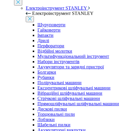
Електроінструмент STANLEY
Електроінструмент STANLEY
Шуруповерти
Гайковерти
Імпакти
Дрилі
Перфоратори
Відбійні молотки
Мультифункціональний інструмент
Набори інструментів
Акумулятори та зарядні пристрої
Болгарки
Рубанки
Полірувальні машини
Ексцентрикові шліфувальні машини
Вібраційні шліфувальні машини
Стрічкові шліфувальні машини
Прямошліфувальні шліфувальні машини
Дискові пилки
Торцювальні пили
Лобзики
Шабельні пилки
Акумуляторні викрутки