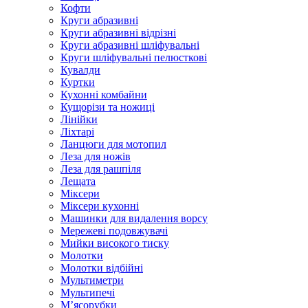
Кофти
Круги абразивні
Круги абразивні відрізні
Круги абразивні шліфувальні
Круги шліфувальні пелюсткові
Кувалди
Куртки
Кухонні комбайни
Кущорізи та ножиці
Лінійки
Ліхтарі
Ланцюги для мотопил
Леза для ножів
Леза для рашпіля
Лещата
Міксери
Міксери кухонні
Машинки для видалення ворсу
Мережеві подовжувачі
Мийки високого тиску
Молотки
Молотки відбійні
Мультиметри
Мультипечі
М’ясорубки