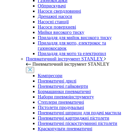
Газонокосарки
Обприскувачі
Насоси свердловинні
Дренажні насоси
Насосні станції
Насоси поверхневі
Мийки високого тиску
Приладдя для мийок високого тиску
Приладдя для мото, електрокос та
газонокосарок
Приладдя для мото та електропил
Пневматичний інструмент STANLEY
Пневматичний інструмент STANLEY
Компресори
Пневматичні дрилі
Пневматичні гайковерти
Бормашинки пневматичні
Набори пневмоінструменту
Степлери пневматичні
Пістолети продувальні
Пневматичні шприци для подачі мастила
Пневматичні картриджні пістолети
Пневматичні піскоструминні пістолети
Краскопульти пневматичні