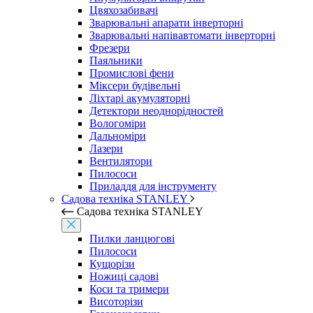
Цвяхозабивачі
Зварювальні апарати інверторні
Зварювальні напівавтомати інверторні
Фрезери
Паяльники
Промислові фени
Міксери будівельні
Ліхтарі акумуляторні
Детектори неоднорідностей
Вологоміри
Дальноміри
Лазери
Вентилятори
Пилососи
Приладдя для інструменту
Садова техніка STANLEY
Садова техніка STANLEY
Пилки ланцюгові
Пилососи
Кущорізи
Ножиці садові
Коси та тримери
Висоторізи