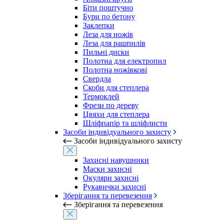
Біти поштучно
Бури по бетону
Заклепки
Леза для ножів
Леза для рашпилів
Пильні диски
Полотна для електропил
Полотна ножівкові
Свердла
Скоби для степлера
Термоклей
Фрези по дереву
Цвяхи для степлера
Шліфпапір та шліфлисти
Засоби індивідуального захисту
Засоби індивідуального захисту
Захисні навушники
Маски захисні
Окуляри захисні
Рукавички захисні
Зберігання та перевезення
Зберігання та перевезення