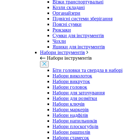
Візки транспортувальні
Козли складані
Органайзери
Підвісні системи зберігання
Поясні сумки
Рюкзаки
Сумки для інструментів
Чохли
Ящики для інструментів
Набори інструментів
Набори інструментів
Біти головки та свердла в наборі
Набори виколоток
Набори викруток
Набори головок
Набори для заточування
Набори для розмітки
Набори ключів
Набори маркерів
Набори надфілів
Набори напильників
Набори плоскогубців
Набори рашпилів
Набори стамесок