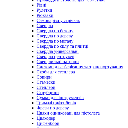
Рівні
Рулетки
Рюкзаки
Самонарізи у стрічках
Свердла
Свердла по бетону
Свердла по дереву
Свердла по металу
Свердла по склу та плитці
Свердла універсальні
Свердла центруючі
Свердлильні патрони
Системи для зберігання та транспортування
Скоби для степлера
Сокири
Стамески
Степлери
Струбцини
Сумки для інструментів
Тримачі цифенборів
Фрези по дереву
Цвяхи оцинковані для пістолета
Цвяходер
Цифенбори