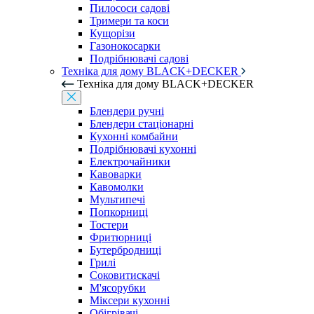
Пилососи садові
Тримери та коси
Кущорізи
Газонокосарки
Подрібнювачі садові
Техніка для дому BLACK+DECKER
Техніка для дому BLACK+DECKER
Блендери ручні
Блендери стаціонарні
Кухонні комбайни
Подрібнювачі кухонні
Електрочайники
Кавоварки
Кавомолки
Мультипечі
Попкорниці
Тостери
Фритюрниці
Бутербродниці
Грилі
Соковитискачі
М'ясорубки
Міксери кухонні
Обігрівачі