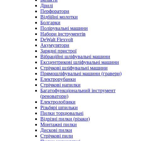
Дрилі
Перфоратори
Відбійні молотки
Болгарки
Полірувальні машини
Набори інструментів
DeWalt Flexvolt
Акумулятори
Зарядні пристрої
Вібраційні шліфувальні машини
Ексцентрикові шліфувальні машини
Стрічкові шліфувальні машини
Прямошліфувальні машини (гравери)
Електрорубанки
Стрічкові напилки
Багатофункціональний інструмент
(реноватори)
Електролобзики
Різьбярі шпильки
Пилки торцювальні
Відрізні пилки (різаки)
Монтажні пилки
Дискові пилки
Стрічкові пили