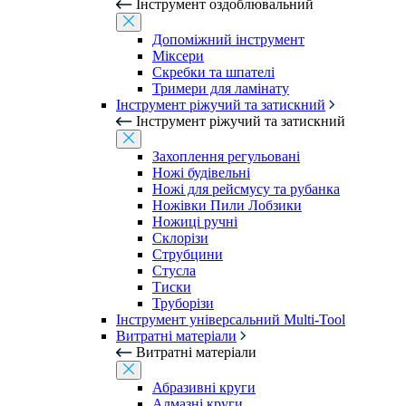
Інструмент оздоблювальний
Допоміжний інструмент
Міксери
Скребки та шпателі
Тримери для ламінату
Інструмент ріжучий та затискний
Інструмент ріжучий та затискний
Захоплення регульовані
Ножі будівельні
Ножі для рейсмусу та рубанка
Ножівки Пили Лобзики
Ножиці ручні
Склорізи
Струбцини
Стусла
Тиски
Труборізи
Інструмент універсальний Multi-Tool
Витратні матеріали
Витратні матеріали
Абразивні круги
Алмазні круги