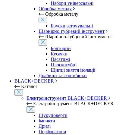
Набори універсальні
Обробка металу
Обробка металу
Бруски заточувальні
Шарнірно-губцевий інструмент
Шарнірно-губцевий інструмент
Болторізи
Кусачки
Пасатижі
Плоскогубці
Щипці зняття ізоляції
Драбини та стрем’янки
BLACK+DECKER
Каталог
Електроінструмент BLACK+DECKER
Електроінструмент BLACK+DECKER
Шуруповерти
Імпакти
Дрилі
Перфоратори