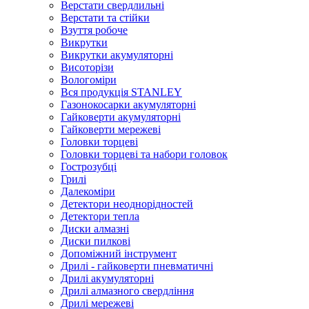
Верстати свердлильні
Верстати та стійки
Взуття робоче
Викрутки
Викрутки акумуляторні
Висоторізи
Вологоміри
Вся продукція STANLEY
Газонокосарки акумуляторні
Гайковерти акумуляторні
Гайковерти мережеві
Головки торцеві
Головки торцеві та набори головок
Гострозубці
Грилі
Далекоміри
Детектори неоднорідностей
Детектори тепла
Диски алмазні
Диски пилкові
Допоміжний інструмент
Дрилі - гайковерти пневматичні
Дрилі акумуляторні
Дрилі алмазного свердління
Дрилі мережеві