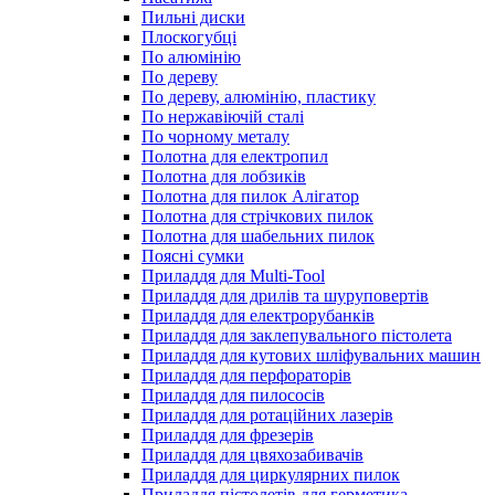
Пильні диски
Плоскогубці
По алюмінію
По дереву
По дереву, алюмінію, пластику
По нержавіючій сталі
По чорному металу
Полотна для електропил
Полотна для лобзиків
Полотна для пилок Алігатор
Полотна для стрічкових пилок
Полотна для шабельних пилок
Поясні сумки
Приладдя для Multi-Tool
Приладдя для дрилів та шуруповертів
Приладдя для електрорубанків
Приладдя для заклепувального пістолета
Приладдя для кутових шліфувальних машин
Приладдя для перфораторів
Приладдя для пилососів
Приладдя для ротаційних лазерів
Приладдя для фрезерів
Приладдя для цвяхозабивачів
Приладдя для циркулярних пилок
Приладдя пістолетів для герметика