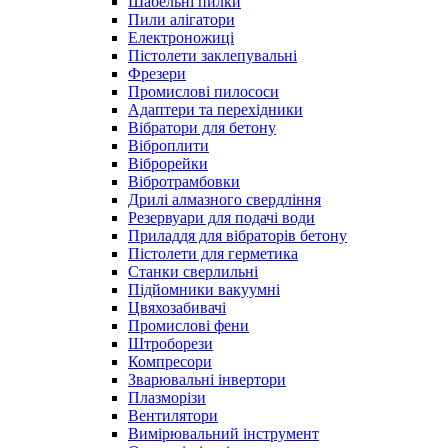
Шабельні пилки
Пили алігатори
Електроножиці
Пістолети заклепувальні
Фрезери
Промислові пилососи
Адаптери та перехідники
Вібратори для бетону
Віброплити
Віброрейки
Вібротрамбовки
Дрилі алмазного свердління
Резервуари для подачі води
Приладдя для вібраторів бетону
Пістолети для герметика
Станки сверлильні
Підйомники вакуумні
Цвяхозабивачі
Промислові фени
Штроборези
Компресори
Зварювальні інвертори
Плазморізи
Вентилятори
Вимірювальний інструмент