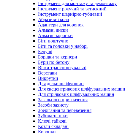
Інструмент для монтажу та демонтажу
Інструмент ріжучий та затискний
Інструмент шарнірно-губцевий
Абразивні кола
Адаптери для коронок
Алмазні диски
Алмазні коронки
Біти поштучно
Біти та головки у наборі
Беруші
Борідки та кернери
Бури по бетону
Візки транспортувальні
Верстаки
Викрутки
Для дельташліфмашин
Для ексцентрикових шліфувальних машин
Для стрічкових шліфувальних машин
Загального призначення
Засоби захисту
Зберігання та перевезення
Зубила та піки
Ключі гайкові
Козли складані
Коронки