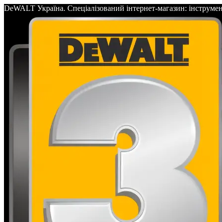
DeWALT Україна. Спеціалізований інтернет-магазин: інс