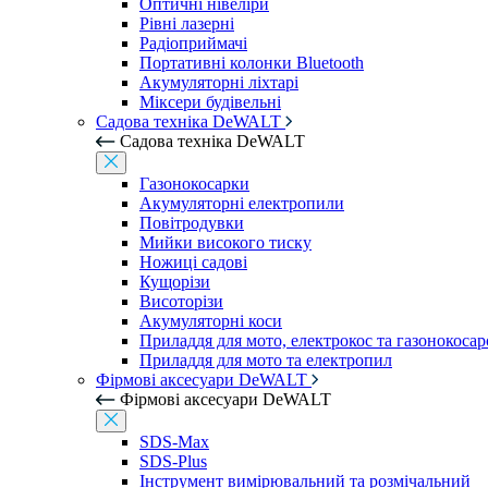
Оптичні нівеліри
Рівні лазерні
Радіоприймачі
Портативні колонки Bluetooth
Акумуляторні ліхтарі
Міксери будівельні
Садова техніка DeWALT
Садова техніка DeWALT
Газонокосарки
Акумуляторні електропили
Повітродувки
Мийки високого тиску
Ножиці садові
Кущорізи
Висоторізи
Акумуляторні коси
Приладдя для мото, електрокос та газонокосар
Приладдя для мото та електропил
Фірмові аксесуари DeWALT
Фірмові аксесуари DeWALT
SDS-Max
SDS-Plus
Інструмент вимірювальний та розмічальний