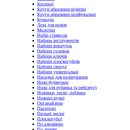
Косинці
Круги абразивні відрізні
Круги абразивні шліфувальні
Кувалди
Леза для ножів
Молотки
Набір стамесок
Набори інструментів
Набори викруток
Набори головок
Набори ключів
Набори плоскогубців
Набори свердл
Набори універсальні
Насадки для полірування
Ножі будівельні
Ножі для рубанка та рейсмусу
Ножівки, пили, лобзики
Ножиці ручні
Органайзери
Пасатижі
Пильні диски
Плоскогубці
По алюмінію
По дереву