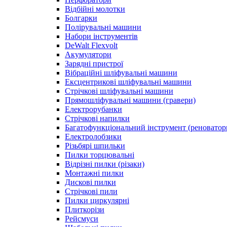
Відбійні молотки
Болгарки
Полірувальні машини
Набори інструментів
DeWalt Flexvolt
Акумулятори
Зарядні пристрої
Вібраційні шліфувальні машини
Ексцентрикові шліфувальні машини
Стрічкові шліфувальні машини
Прямошліфувальні машини (гравери)
Електрорубанки
Стрічкові напилки
Багатофункціональний інструмент (реноватор
Електролобзики
Різьбярі шпильки
Пилки торцювальні
Відрізні пилки (різаки)
Монтажні пилки
Дискові пилки
Стрічкові пили
Пилки циркулярні
Плиткорізи
Рейсмуси