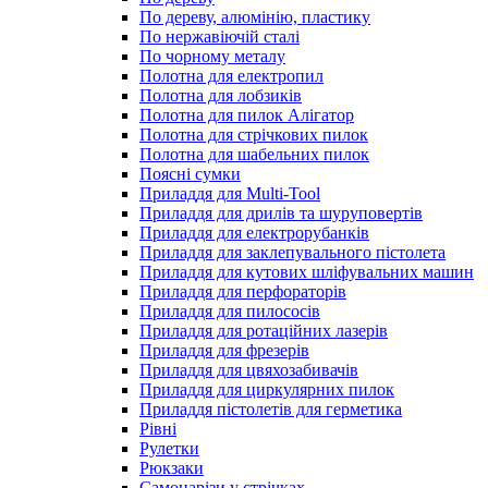
По дереву, алюмінію, пластику
По нержавіючій сталі
По чорному металу
Полотна для електропил
Полотна для лобзиків
Полотна для пилок Алігатор
Полотна для стрічкових пилок
Полотна для шабельних пилок
Поясні сумки
Приладдя для Multi-Tool
Приладдя для дрилів та шуруповертів
Приладдя для електрорубанків
Приладдя для заклепувального пістолета
Приладдя для кутових шліфувальних машин
Приладдя для перфораторів
Приладдя для пилососів
Приладдя для ротаційних лазерів
Приладдя для фрезерів
Приладдя для цвяхозабивачів
Приладдя для циркулярних пилок
Приладдя пістолетів для герметика
Рівні
Рулетки
Рюкзаки
Самонарізи у стрічках