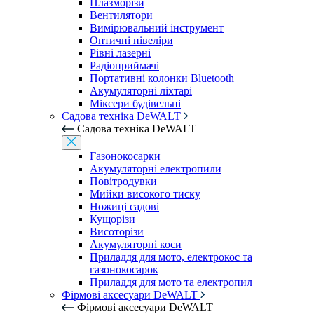
Плазморізи
Вентилятори
Вимірювальний інструмент
Оптичні нівеліри
Рівні лазерні
Радіоприймачі
Портативні колонки Bluetooth
Акумуляторні ліхтарі
Міксери будівельні
Садова техніка DeWALT
Садова техніка DeWALT
Газонокосарки
Акумуляторні електропили
Повітродувки
Мийки високого тиску
Ножиці садові
Кущорізи
Висоторізи
Акумуляторні коси
Приладдя для мото, електрокос та
газонокосарок
Приладдя для мото та електропил
Фірмові аксесуари DeWALT
Фірмові аксесуари DeWALT