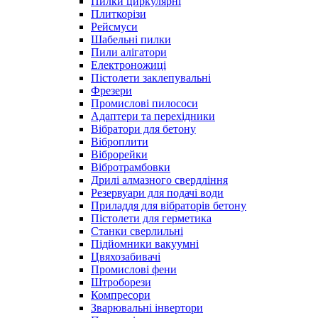
Пилки циркулярні
Плиткорізи
Рейсмуси
Шабельні пилки
Пили алігатори
Електроножиці
Пістолети заклепувальні
Фрезери
Промислові пилососи
Адаптери та перехідники
Вібратори для бетону
Віброплити
Віброрейки
Вібротрамбовки
Дрилі алмазного свердління
Резервуари для подачі води
Приладдя для вібраторів бетону
Пістолети для герметика
Станки сверлильні
Підйомники вакуумні
Цвяхозабивачі
Промислові фени
Штроборези
Компресори
Зварювальні інвертори