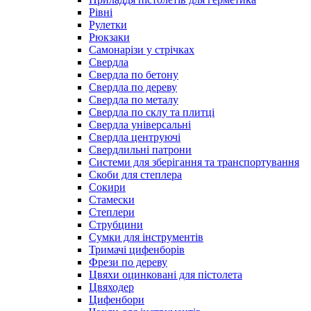
Рівні
Рулетки
Рюкзаки
Самонарізи у стрічках
Свердла
Свердла по бетону
Свердла по дереву
Свердла по металу
Свердла по склу та плитці
Свердла універсальні
Свердла центруючі
Свердлильні патрони
Системи для зберігання та транспортування
Скоби для степлера
Сокири
Стамески
Степлери
Струбцини
Сумки для інструментів
Тримачі цифенборів
Фрези по дереву
Цвяхи оцинковані для пістолета
Цвяходер
Цифенбори