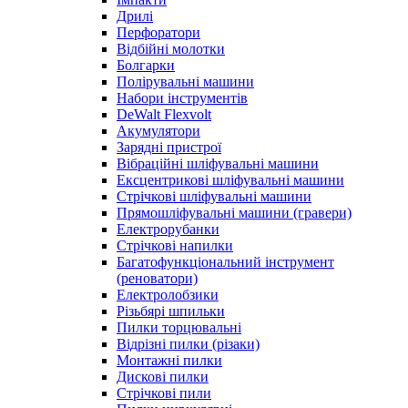
Дрилі
Перфоратори
Відбійні молотки
Болгарки
Полірувальні машини
Набори інструментів
DeWalt Flexvolt
Акумулятори
Зарядні пристрої
Вібраційні шліфувальні машини
Ексцентрикові шліфувальні машини
Стрічкові шліфувальні машини
Прямошліфувальні машини (гравери)
Електрорубанки
Стрічкові напилки
Багатофункціональний інструмент
(реноватори)
Електролобзики
Різьбярі шпильки
Пилки торцювальні
Відрізні пилки (різаки)
Монтажні пилки
Дискові пилки
Стрічкові пили