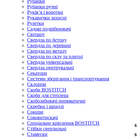
Рубанки
Рубанки ручні
Руківʼя і воротки
Рукавички захисні
Рулетки
Садові подрібнювачі
Світшот
Свердла по бетону
Свердла по деревині
Свердла по металу
Свердла по склу та плитці
Свердла універсальні
Свердла центрувальні
Секатори
Системи зберігання і транспортування
Склорізи
Скоби BOSTITCH
Скоби для степлера
Скобозабивачі пневматичні
Скребки і шпадлі
Сокири
Соковитискачі
Спеціальне кріплення BOSTITCH
6
6
6
6
6
6
6
6
6
Стійки сверлильні
Стамески
6
6
6
6
6
6
6
6
6