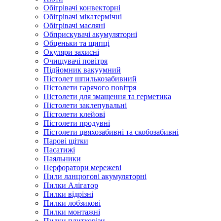
Обігрівачі конвекторні
Обігрівачі мікатермічні
Обігрівачі масляні
Обприскувачі акумуляторні
Обценьки та щипці
Окуляри захисні
Очищувачі повітря
Підйомник вакуумний
Пістолет шпилькозабивний
Пістолети гарячого повітря
Пістолети для змащення та герметика
Пістолети заклепувальні
Пістолети клейові
Пістолети продувні
Пістолети цвяхозабивні та скобозабивні
Парові щітки
Пасатижі
Паяльники
Перфоратори мережеві
Пили ланцюгові акумуляторні
Пилки Алігатор
Пилки відрізні
Пилки лобзикові
Пилки монтажні
Пилки плиткорізи