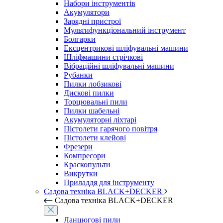
Набори інструментів
Акумулятори
Зарядні пристрої
Мультифункціональний інструмент
Болгарки
Ексцентрикові шліфувальні машини
Шліфмашини стрічкові
Вібраційні шліфувальні машини
Рубанки
Пилки лобзикові
Дискові пилки
Торцювальні пили
Пилки шабельні
Акумуляторні ліхтарі
Пістолети гарячого повітря
Пістолети клейові
Фрезери
Компресори
Краскопульти
Викрутки
Приладдя для інструменту
Садова техніка BLACK+DECKER
Садова техніка BLACK+DECKER
Ланцюгові пили