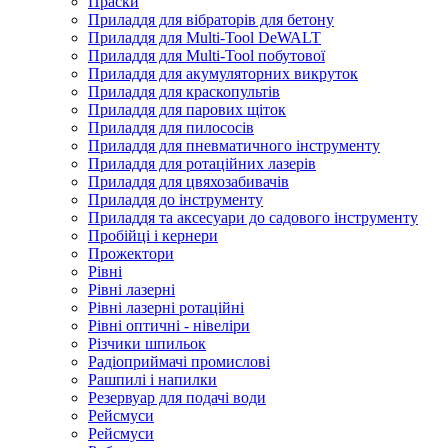
Праски
Приладдя для вібраторів для бетону
Приладдя для Multi-Tool DeWALT
Приладдя для Multi-Tool побутової
Приладдя для акумуляторних викруток
Приладдя для краскопультів
Приладдя для парових щіток
Приладдя для пилососів
Приладдя для пневматичного інструменту
Приладдя для ротаційних лазерів
Приладдя для цвяхозабивачів
Приладдя до інструменту
Приладдя та аксесуари до садового інструменту
Пробійці і кернери
Прожектори
Рівні
Рівні лазерні
Рівні лазерні ротаційні
Рівні оптичні - нівеліри
Різчики шпильок
Радіоприймачі промислові
Рашпилі і напилки
Резервуар для подачі води
Рейсмуси
Рейсмуси