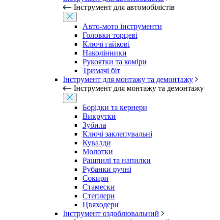
Інструмент для автомобілістів
Авто-мото інструменти
Головки торцеві
Ключі гайкові
Наколінники
Рукоятки та коміри
Тримачі біт
Інструмент для монтажу та демонтажу
Інструмент для монтажу та демонтажу
Борідки та кернери
Викрутки
Зубила
Ключі заклепувальні
Кувалди
Молотки
Рашпилі та напилки
Рубанки ручні
Сокири
Стамески
Степлери
Цвяходери
Інструмент оздоблювальний