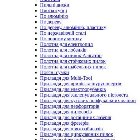
Пильні диски
Плоскогубці
По алюмінію
По дереву
По дереву, алюмінію, пластику
По нержавіючій сталі
По чорному металу
Полотна для електропил
Полотна для лобзиків
Полотна для пилок Алігатор
Полотна для стрічкових пилок
Полотна для шабельних пилок
Поясні сумки
Приладдя для Multi-Tool
Приладдя для дрилів та шуруповертів
Приладдя для електрорубанків
Приладдя для заклепувального пістолета
Приладдя для кутових шліфувальних машин
Приладдя для перфораторів
Приладдя для пилососів
Приладдя для ротаційних лазерів
Приладдя для фрезерів
Приладдя для цвяхозабивачів
Приладдя для циркулярних пилок
Приладдя пістолетів для герметика