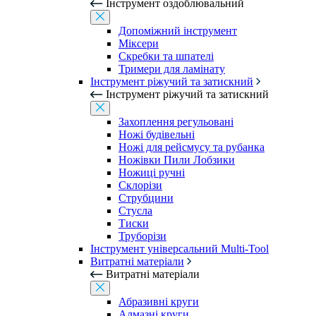
Інструмент оздоблювальний
Допоміжний інструмент
Міксери
Скребки та шпателі
Тримери для ламінату
Інструмент ріжучий та затискний
Інструмент ріжучий та затискний
Захоплення регульовані
Ножі будівельні
Ножі для рейсмусу та рубанка
Ножівки Пили Лобзики
Ножиці ручні
Склорізи
Струбцини
Стусла
Тиски
Труборізи
Інструмент універсальний Multi-Tool
Витратні матеріали
Витратні матеріали
Абразивні круги
Алмазні круги