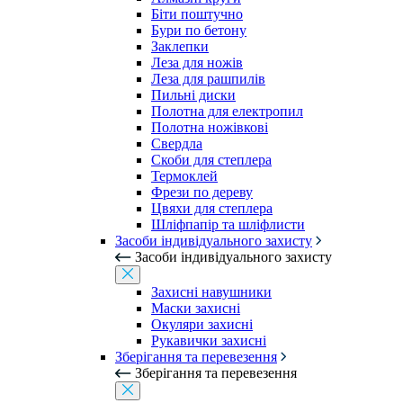
Біти поштучно
Бури по бетону
Заклепки
Леза для ножів
Леза для рашпилів
Пильні диски
Полотна для електропил
Полотна ножівкові
Свердла
Скоби для степлера
Термоклей
Фрези по дереву
Цвяхи для степлера
Шліфпапір та шліфлисти
Засоби індивідуального захисту
Засоби індивідуального захисту
Захисні навушники
Маски захисні
Окуляри захисні
Рукавички захисні
Зберігання та перевезення
Зберігання та перевезення