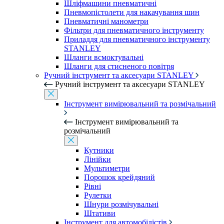
Шліфмашини пневматичні
Пневмопістолети для накачування шин
Пневматичні манометри
Фільтри для пневматичного інструменту
Приладдя для пневматичного інструменту
STANLEY
Шланги всмоктувальні
Шланги для стисненого повітря
Ручний інструмент та аксесуари STANLEY
Ручний інструмент та аксесуари STANLEY
Інструмент вимірювальний та розмічальний
Інструмент вимірювальний та
розмічальний
Кутники
Лінійки
Мультиметри
Порошок крейдяний
Рівні
Рулетки
Шнури розмічувальні
Штативи
Інструмент для автомобілістів