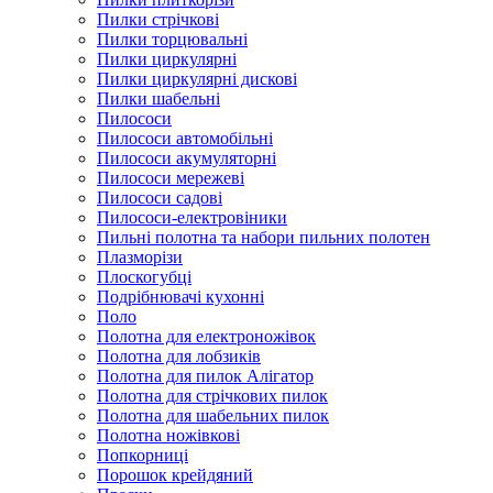
Пилки стрічкові
Пилки торцювальні
Пилки циркулярні
Пилки циркулярні дискові
Пилки шабельні
Пилососи
Пилососи автомобільні
Пилососи акумуляторні
Пилососи мережеві
Пилососи садові
Пилососи-електровіники
Пильні полотна та набори пильних полотен
Плазморізи
Плоскогубці
Подрібнювачі кухонні
Поло
Полотна для електроножівок
Полотна для лобзиків
Полотна для пилок Алігатор
Полотна для стрічкових пилок
Полотна для шабельних пилок
Полотна ножівкові
Попкорниці
Порошок крейдяний