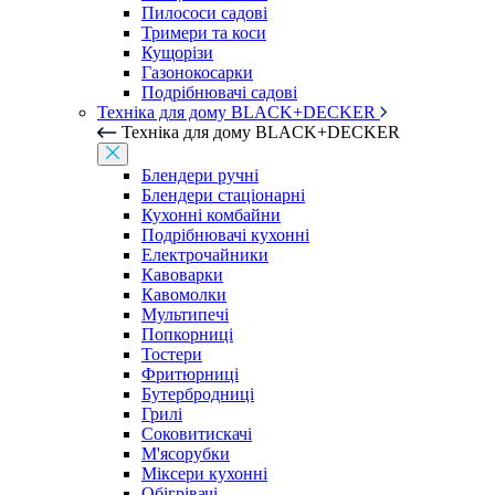
Пилососи садові
Тримери та коси
Кущорізи
Газонокосарки
Подрібнювачі садові
Техніка для дому BLACK+DECKER
Техніка для дому BLACK+DECKER
Блендери ручні
Блендери стаціонарні
Кухонні комбайни
Подрібнювачі кухонні
Електрочайники
Кавоварки
Кавомолки
Мультипечі
Попкорниці
Тостери
Фритюрниці
Бутербродниці
Грилі
Соковитискачі
М'ясорубки
Міксери кухонні
Обігрівачі