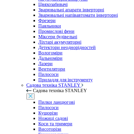
Цвяхозабивачі
Зварювальні апарати інверторні
Зварювальні напівавтомати інверторні
Фрезери
Паяльники
Промислові фени
Міксери будівельні
Ліхтарі акумуляторні
Детектори неоднорідностей
Вологоміри
Дальноміри
Лазери
Вентилятори
Пилососи
Приладдя для інструменту
Садова техніка STANLEY
Садова техніка STANLEY
Пилки ланцюгові
Пилососи
Кущорізи
Ножиці садові
Коси та тримери
Висоторізи