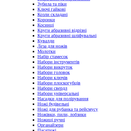
Зубила та піки
Ключі гайкові
Козли складані
Коронки
Косинці
Круги абразивні відрізні
Круги абразивні шліфувальні
Кувалди
Леза для ножів
Молотки
Набір стамесок
Набори інструментів
Набори викруток
Набори головок
Набори ключів
Набори плоскогубців
Набори свердл
Набори універсальні
Насадки для полірування
Ножі будівельні
Ножі для рубанка та рейсмусу
Ножівки, пили, лобзики
Ножиці ручні
Органайзери
Пасатижі