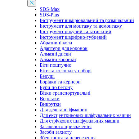
SDS-Max
SDS-Plus
Інструмент вимірювальний та розмічальний
Інструмент для монтажу та демонтажу
Інструмент ріжучий та затискний
Інструмент шарнірно-губцевий
Абразивні кола
Адаптери для коронок
Алмазні диски
Алмазні коронки
Біти поштучно
Біти та головки у наборі
Беруші
Борідки та кернери
Бури по бетону
Візки транспортувальні
Верстаки
Викрутки
Для дельташліфмашин
Для ексцентрикових шліфувальних машин
Для стрічкових шліфувальних машин
Загального призначення
Засоби захисту
Зберігання та перевезення