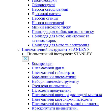
Газонокосарки
Обприскувачі
Насоси свердловинні
Дренажні насоси
Насосні станції
Насоси поверхневі
Мийки високого тиску
Приладдя для мийок високого тиску
Приладдя для мото, електрокос та
газонокосарок
Приладдя для мото та електропил
Пневматичний інструмент STANLEY
Пневматичний інструмент STANLEY
Компресори
Пневматичні дрилі
Пневматичні гайковерти
Бормашинки пневматичні
Набори пневмоінструменту
Степлери пневматичні
Пістолети продувальні
Пневматичні шприци для подачі мастила
Пневматичні картриджні пістолети
Пневматичні піскоструминні пістолети
Краскопульти пневматичні