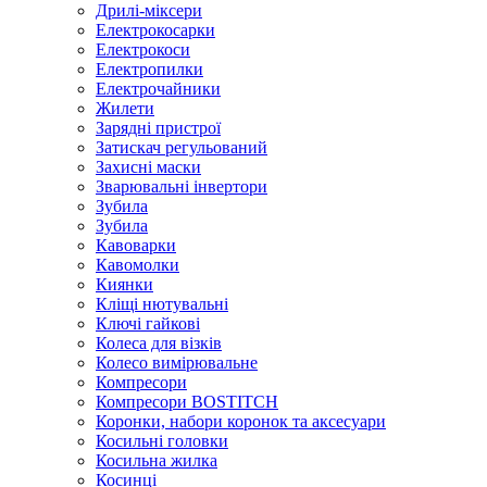
Дрилі-міксери
Електрокосарки
Електрокоси
Електропилки
Електрочайники
Жилети
Зарядні пристрої
Затискач регульований
Захисні маски
Зварювальні інвертори
Зубила
Зубила
Кавоварки
Кавомолки
Киянки
Кліщі нютувальні
Ключі гайкові
Колеса для візків
Колесо вимірювальне
Компресори
Компресори BOSTITCH
Коронки, набори коронок та аксесуари
Косильні головки
Косильна жилка
Косинці