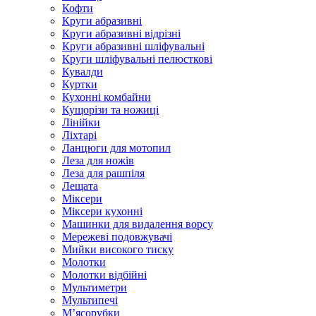
Кофти
Круги абразивні
Круги абразивні відрізні
Круги абразивні шліфувальні
Круги шліфувальні пелюсткові
Кувалди
Куртки
Кухонні комбайни
Кущорізи та ножиці
Лінійки
Ліхтарі
Ланцюги для мотопил
Леза для ножів
Леза для рашпіля
Лещата
Міксери
Міксери кухонні
Машинки для видалення ворсу
Мережеві подовжувачі
Мийки високого тиску
Молотки
Молотки відбійні
Мультиметри
Мультипечі
М’ясорубки