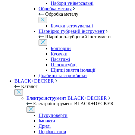
Набори універсальні
Обробка металу
Обробка металу
Бруски заточувальні
Шарнірно-губцевий інструмент
Шарнірно-губцевий інструмент
Болторізи
Кусачки
Пасатижі
Плоскогубці
Щипці зняття ізоляції
Драбини та стрем’янки
BLACK+DECKER
Каталог
Електроінструмент BLACK+DECKER
Електроінструмент BLACK+DECKER
Шуруповерти
Імпакти
Дрилі
Перфоратори