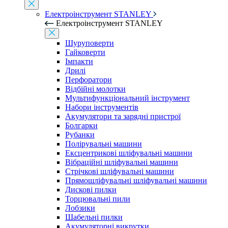
Електроінструмент STANLEY
Електроінструмент STANLEY
Шуруповерти
Гайковерти
Імпакти
Дрилі
Перфоратори
Відбійні молотки
Мультифункціональний інструмент
Набори інструментів
Акумулятори та зарядні пристрої
Болгарки
Рубанки
Полірувальні машини
Ексцентрикові шліфувальні машини
Вібраційні шліфувальні машини
Стрічкові шліфувальні машини
Прямошліфувальні шліфувальні машини
Дискові пилки
Торцювальні пили
Лобзики
Шабельні пилки
Акумуляторні викрутки