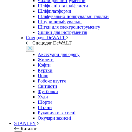
Чохли для інструментів
Шліфпапір та шліфлисти
Шліфплатформи
Шліфувально-полірувальні тарілки
Шнури розмічувальні
Щітки для електроінструменту
Ящики для інструментів
Спецодяг DeWALT
Спецодяг DeWALT
Аксесуари для одягу
Жилети
Кофти
Куртки
Поло
Робоче взуття
Світшоти
Футболки
Худи
Шорти
Штани
Рукавички захисні
Окуляри захисні
STANLEY
Каталог