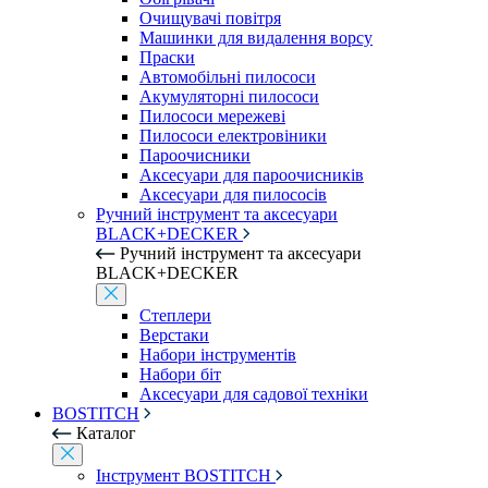
Очищувачі повітря
Машинки для видалення ворсу
Праски
Автомобільні пилососи
Акумуляторні пилососи
Пилососи мережеві
Пилососи електровіники
Пароочисники
Аксесуари для пароочисників
Аксесуари для пилососів
Ручний інструмент та аксесуари
BLACK+DECKER
Ручний інструмент та аксесуари
BLACK+DECKER
Степлери
Верстаки
Набори інструментів
Набори біт
Аксесуари для садової техніки
BOSTITCH
Каталог
Інструмент BOSTITCH