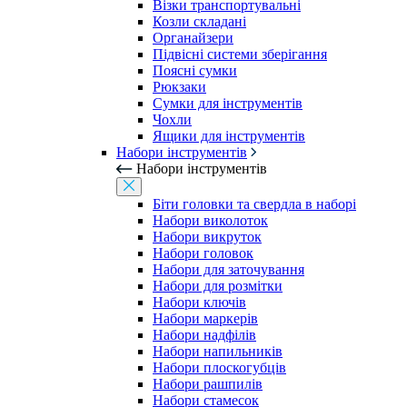
Візки транспортувальні
Козли складані
Органайзери
Підвісні системи зберігання
Поясні сумки
Рюкзаки
Сумки для інструментів
Чохли
Ящики для інструментів
Набори інструментів
Набори інструментів
Біти головки та свердла в наборі
Набори виколоток
Набори викруток
Набори головок
Набори для заточування
Набори для розмітки
Набори ключів
Набори маркерів
Набори надфілів
Набори напильників
Набори плоскогубців
Набори рашпилів
Набори стамесок