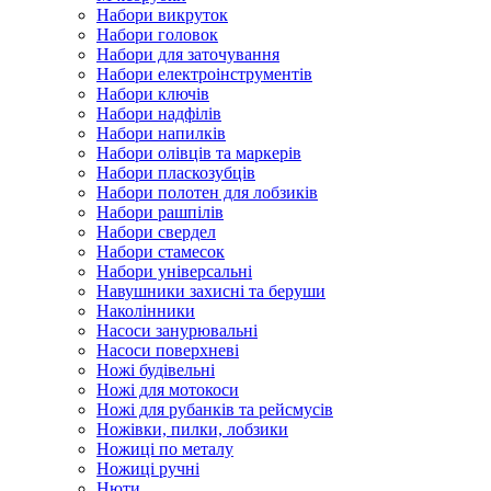
Набори викруток
Набори головок
Набори для заточування
Набори електроінструментів
Набори ключів
Набори надфілів
Набори напилків
Набори олівців та маркерів
Набори пласкозубців
Набори полотен для лобзиків
Набори рашпілів
Набори свердел
Набори стамесок
Набори універсальні
Навушники захисні та беруши
Наколінники
Насоси занурювальні
Насоси поверхневі
Ножі будівельні
Ножі для мотокоси
Ножі для рубанків та рейсмусів
Ножівки, пилки, лобзики
Ножиці по металу
Ножиці ручні
Нюти