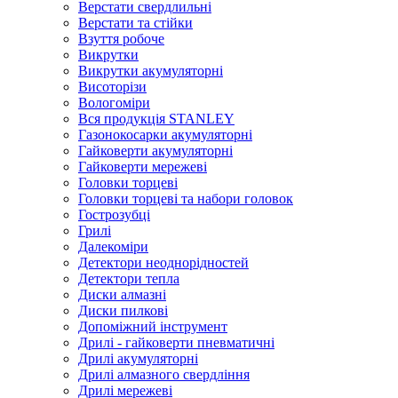
Верстати свердлильні
Верстати та стійки
Взуття робоче
Викрутки
Викрутки акумуляторні
Висоторізи
Вологоміри
Вся продукція STANLEY
Газонокосарки акумуляторні
Гайковерти акумуляторні
Гайковерти мережеві
Головки торцеві
Головки торцеві та набори головок
Гострозубці
Грилі
Далекоміри
Детектори неоднорідностей
Детектори тепла
Диски алмазні
Диски пилкові
Допоміжний інструмент
Дрилі - гайковерти пневматичні
Дрилі акумуляторні
Дрилі алмазного свердління
Дрилі мережеві