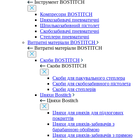
Інструмент BOSTITCH
Компресори BOSTITCH
Цвяхозабивачі пневматичні
Шпилькозабивний пістолет
Скобозабивачі пневматичні
Степлери пневматичні
Витратні матеріали BOSTITCH
Витратні матеріали BOSTITCH
Скоби BOSTITCH
Скоби BOSTITCH
Скоби для пакувального степлера
Скоби для скобозабивного пістолета
Скоби для степлерів
Цвяхи Bostitch
Цвяхи Bostitch
Цвяхи для цвяхів для підлогових
покриттів
Цвяхи для цвяхів-забивачів з
барабанною обоймою
Цвяхи для цвяхів-забивачів з прямою