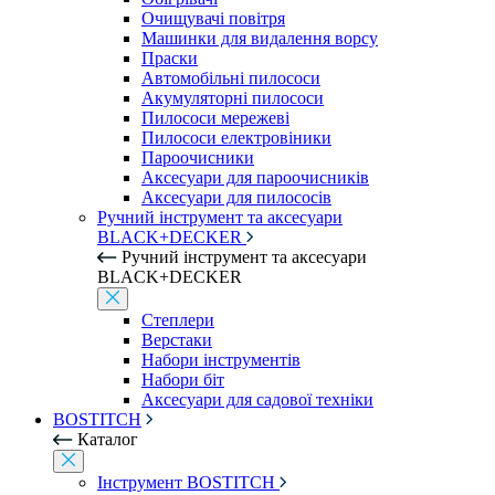
Очищувачі повітря
Машинки для видалення ворсу
Праски
Автомобільні пилососи
Акумуляторні пилососи
Пилососи мережеві
Пилососи електровіники
Пароочисники
Аксесуари для пароочисників
Аксесуари для пилососів
Ручний інструмент та аксесуари
BLACK+DECKER
Ручний інструмент та аксесуари
BLACK+DECKER
Степлери
Верстаки
Набори інструментів
Набори біт
Аксесуари для садової техніки
BOSTITCH
Каталог
Інструмент BOSTITCH