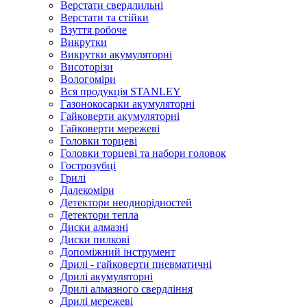
Верстати свердлильні
Верстати та стійки
Взуття робоче
Викрутки
Викрутки акумуляторні
Висоторізи
Вологоміри
Вся продукція STANLEY
Газонокосарки акумуляторні
Гайковерти акумуляторні
Гайковерти мережеві
Головки торцеві
Головки торцеві та набори головок
Гострозубці
Грилі
Далекоміри
Детектори неоднорідностей
Детектори тепла
Диски алмазні
Диски пилкові
Допоміжний інструмент
Дрилі - гайковерти пневматичні
Дрилі акумуляторні
Дрилі алмазного свердління
Дрилі мережеві