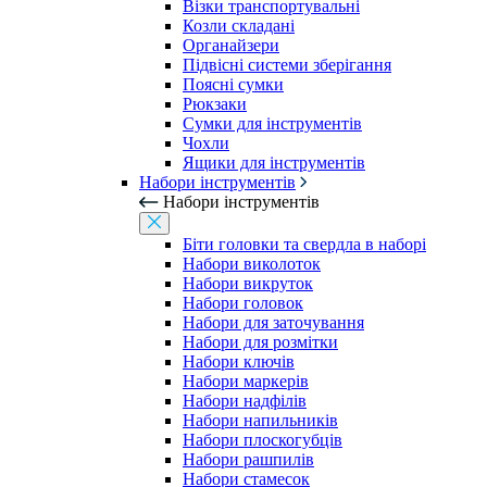
Візки транспортувальні
Козли складані
Органайзери
Підвісні системи зберігання
Поясні сумки
Рюкзаки
Сумки для інструментів
Чохли
Ящики для інструментів
Набори інструментів
Набори інструментів
Біти головки та свердла в наборі
Набори виколоток
Набори викруток
Набори головок
Набори для заточування
Набори для розмітки
Набори ключів
Набори маркерів
Набори надфілів
Набори напильників
Набори плоскогубців
Набори рашпилів
Набори стамесок