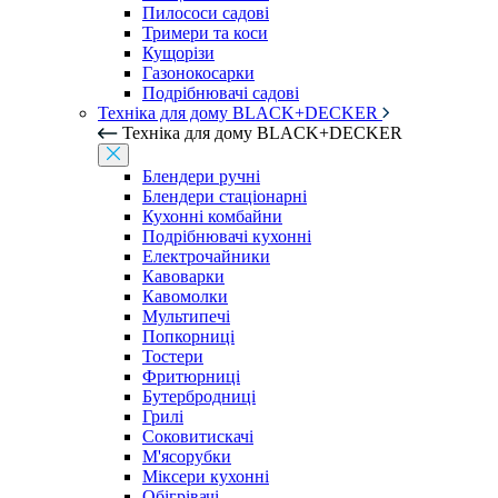
Пилососи садові
Тримери та коси
Кущорізи
Газонокосарки
Подрібнювачі садові
Техніка для дому BLACK+DECKER
Техніка для дому BLACK+DECKER
Блендери ручні
Блендери стаціонарні
Кухонні комбайни
Подрібнювачі кухонні
Електрочайники
Кавоварки
Кавомолки
Мультипечі
Попкорниці
Тостери
Фритюрниці
Бутербродниці
Грилі
Соковитискачі
М'ясорубки
Міксери кухонні
Обігрівачі