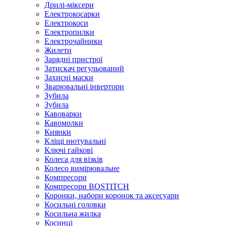
Дрилі-міксери
Електрокосарки
Електрокоси
Електропилки
Електрочайники
Жилети
Зарядні пристрої
Затискач регульований
Захисні маски
Зварювальні інвертори
Зубила
Зубила
Кавоварки
Кавомолки
Киянки
Кліщі нютувальні
Ключі гайкові
Колеса для візків
Колесо вимірювальне
Компресори
Компресори BOSTITCH
Коронки, набори коронок та аксесуари
Косильні головки
Косильна жилка
Косинці