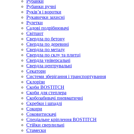
Рубанки
Рубанки ручні
Руківʼя і воротки
Рукавички захисні
Рулетки
Садові подрібнювачі
Світшот
Свердла по бетону
Свердла по деревині
Свердла по металу
Свердла по склу та плитці
Свердла універсальні
Свердла центрувальні
Секатори
Системи зберігання і транспортування
Склорізи
Скоби BOSTITCH
Скоби для степлера
Скобозабивачі пневматичні
Скребки і шпадлі
Сокири
Соковитискачі
Спеціальне кріплення BOSTITCH
Стійки сверлильні
Стамески