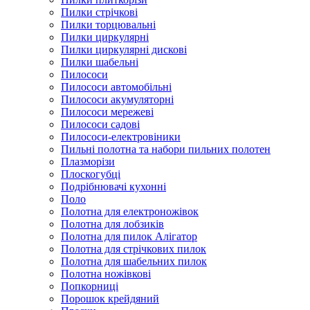
Пилки стрічкові
Пилки торцювальні
Пилки циркулярні
Пилки циркулярні дискові
Пилки шабельні
Пилососи
Пилососи автомобільні
Пилососи акумуляторні
Пилососи мережеві
Пилососи садові
Пилососи-електровіники
Пильні полотна та набори пильних полотен
Плазморізи
Плоскогубці
Подрібнювачі кухонні
Поло
Полотна для електроножівок
Полотна для лобзиків
Полотна для пилок Алігатор
Полотна для стрічкових пилок
Полотна для шабельних пилок
Полотна ножівкові
Попкорниці
Порошок крейдяний