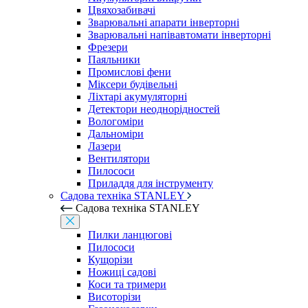
Цвяхозабивачі
Зварювальні апарати інверторні
Зварювальні напівавтомати інверторні
Фрезери
Паяльники
Промислові фени
Міксери будівельні
Ліхтарі акумуляторні
Детектори неоднорідностей
Вологоміри
Дальноміри
Лазери
Вентилятори
Пилососи
Приладдя для інструменту
Садова техніка STANLEY
Садова техніка STANLEY
Пилки ланцюгові
Пилососи
Кущорізи
Ножиці садові
Коси та тримери
Висоторізи