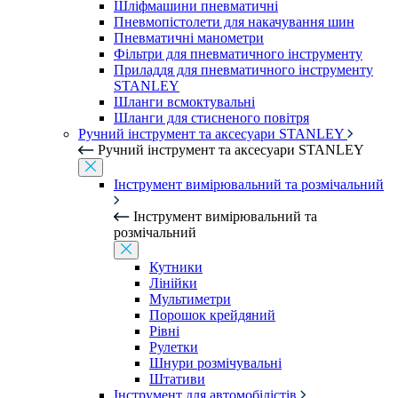
Шліфмашини пневматичні
Пневмопістолети для накачування шин
Пневматичні манометри
Фільтри для пневматичного інструменту
Приладдя для пневматичного інструменту
STANLEY
Шланги всмоктувальні
Шланги для стисненого повітря
Ручний інструмент та аксесуари STANLEY
Ручний інструмент та аксесуари STANLEY
Інструмент вимірювальний та розмічальний
Інструмент вимірювальний та
розмічальний
Кутники
Лінійки
Мультиметри
Порошок крейдяний
Рівні
Рулетки
Шнури розмічувальні
Штативи
Інструмент для автомобілістів