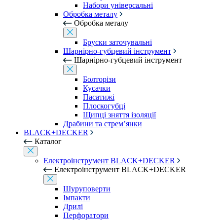
Набори універсальні
Обробка металу
Обробка металу
Бруски заточувальні
Шарнірно-губцевий інструмент
Шарнірно-губцевий інструмент
Болторізи
Кусачки
Пасатижі
Плоскогубці
Щипці зняття ізоляції
Драбини та стрем’янки
BLACK+DECKER
Каталог
Електроінструмент BLACK+DECKER
Електроінструмент BLACK+DECKER
Шуруповерти
Імпакти
Дрилі
Перфоратори