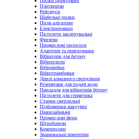
Пилки циркулярні
Плиткорізи
Рейсмуси
Шабельні пилки
Пили алігатори
Електроножиці
Пістолети заклепувальні
Фрезери
Промислові пилососи
Адаптери та перехідники
Вібратори для бетону
Віброплити
Віброрейки
Вібротрамбовки
Дрилі алмазного свердління
Резервуари для подачі води
Приладдя для вібраторів бетону
Пістолети для герметика
Станки сверлильні
Підйомники вакуумні
Цвяхозабивачі
Промислові фени
Штроборези
Компресори
Зварювальні інвертори