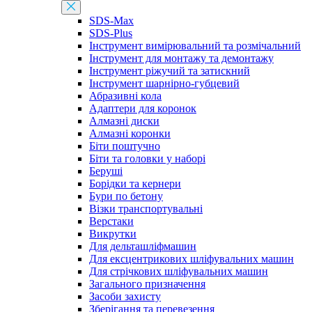
SDS-Max
SDS-Plus
Інструмент вимірювальний та розмічальний
Інструмент для монтажу та демонтажу
Інструмент ріжучий та затискний
Інструмент шарнірно-губцевий
Абразивні кола
Адаптери для коронок
Алмазні диски
Алмазні коронки
Біти поштучно
Біти та головки у наборі
Беруші
Борідки та кернери
Бури по бетону
Візки транспортувальні
Верстаки
Викрутки
Для дельташліфмашин
Для ексцентрикових шліфувальних машин
Для стрічкових шліфувальних машин
Загального призначення
Засоби захисту
Зберігання та перевезення