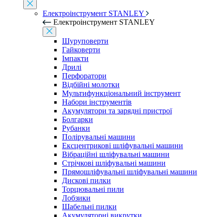
Електроінструмент STANLEY
Електроінструмент STANLEY
Шуруповерти
Гайковерти
Імпакти
Дрилі
Перфоратори
Відбійні молотки
Мультифункціональний інструмент
Набори інструментів
Акумулятори та зарядні пристрої
Болгарки
Рубанки
Полірувальні машини
Ексцентрикові шліфувальні машини
Вібраційні шліфувальні машини
Стрічкові шліфувальні машини
Прямошліфувальні шліфувальні машини
Дискові пилки
Торцювальні пили
Лобзики
Шабельні пилки
Акумуляторні викрутки