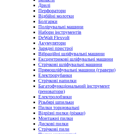
Дрилі
Перфоратори
Відбійні молотки
Болгарки
Полірувальні машини
Набори інструментів
DeWalt Flexvolt
Акумулятори
Зарядні пристрої
Вібраційні шліфувальні машини
Ексцентрикові шліфувальні машини
Стрічкові шліфувальні машини
Прямошліфувальні машини (гравери)
Електрорубанки
Стрічкові напилки
Багатофункціональний інструмент
(реноватори)
Електролобзики
Різьбярі шпильки
Пилки торцювальні
Відрізні пилки (різаки)
Монтажні пилки
Дискові пилки
Стрічкові пили