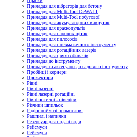
Праски
Приладдя для вібраторів для бетону
Приладдя для Multi-Tool DeWALT
Приладдя для Multi-Tool побутової
Приладдя для акумуляторних викруток
Приладдя для краскопультів
Приладдя для парових щіток
Приладдя для пилососів
Приладдя для пневматичного інструменту
Приладдя для ротаційних лазерів
Приладдя для цвяхозабивачів
Приладдя до інструменту
Приладдя та аксесуари до садового інструменту
Пробійці і кернери
Прожектори
Рівні
Рівні лазерні
Рівні лазерні ротаційні
Рівні оптичні - нівеліри
Різчики шпильок
Радіоприймачі промислові
Рашпилі і напилки
Резервуар для подачі води
Рейсмуси
Рейсмуси