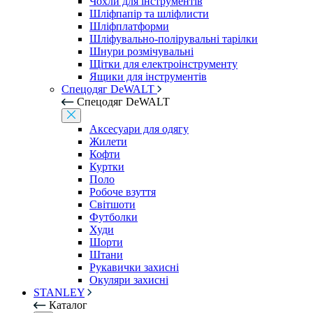
Чохли для інструментів
Шліфпапір та шліфлисти
Шліфплатформи
Шліфувально-полірувальні тарілки
Шнури розмічувальні
Щітки для електроінструменту
Ящики для інструментів
Спецодяг DeWALT
Спецодяг DeWALT
Аксесуари для одягу
Жилети
Кофти
Куртки
Поло
Робоче взуття
Світшоти
Футболки
Худи
Шорти
Штани
Рукавички захисні
Окуляри захисні
STANLEY
Каталог