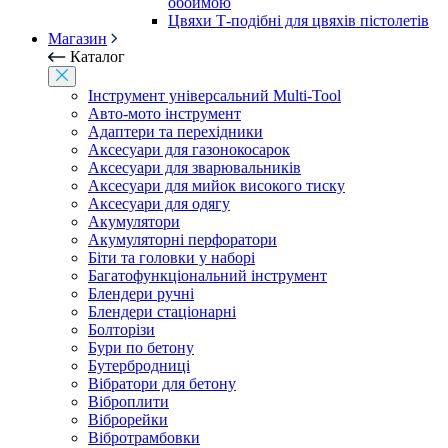
обоймою
Цвяхи Т-подібні для цвяхів пістолетів
Магазин
Каталог
Інструмент універсальний Multi-Tool
Авто-мото інструмент
Адаптери та перехідники
Аксесуари для газонокосарок
Аксесуари для зварювальників
Аксесуари для мийок високого тиску
Аксесуари для одягу
Акумулятори
Акумуляторні перфоратори
Біти та головки у наборі
Багатофункціональний інструмент
Блендери ручні
Блендери стаціонарні
Болторізи
Бури по бетону
Бутербродниці
Вібратори для бетону
Віброплити
Віброрейки
Вібротрамбовки