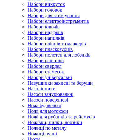
Набори викруток
Набори головок
Набори для заточування
Набори електроінструментів
Набори ключів
Набори надфілів
Набори напилків
Набори олівців та маркерів
Набори пласкозубців
Набори полотен для лобзиків
Набори рашпілів
Набори свердел
Набори стамесок
Набори універсальні
Навушники захисні та беруши
Наколінники
Насоси занурювальні
Насоси поверхневі
Ножі будівельні
Ножі для мотокоси
Ножі для рубанків та рейсмусів
Ножівки, пилки, лобзики
Ножиці по металу
Ножиці ручні
Нюти