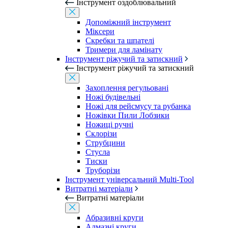
Інструмент оздоблювальний
Допоміжний інструмент
Міксери
Скребки та шпателі
Тримери для ламінату
Інструмент ріжучий та затискний
Інструмент ріжучий та затискний
Захоплення регульовані
Ножі будівельні
Ножі для рейсмусу та рубанка
Ножівки Пили Лобзики
Ножиці ручні
Склорізи
Струбцини
Стусла
Тиски
Труборізи
Інструмент універсальний Multi-Tool
Витратні матеріали
Витратні матеріали
Абразивні круги
Алмазні круги