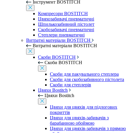
Інструмент BOSTITCH
Компресори BOSTITCH
Цвяхозабивачі пневматичні
Шпилькозабивний пістолет
Скобозабивачі пневматичні
Степлери пневматичні
Витратні матеріали BOSTITCH
Витратні матеріали BOSTITCH
Скоби BOSTITCH
Скоби BOSTITCH
Скоби для пакувального степлера
Скоби для скобозабивного пістолета
Скоби для степлерів
Цвяхи Bostitch
Цвяхи Bostitch
Цвяхи для цвяхів для підлогових
покриттів
Цвяхи для цвяхів-забивачів з
барабанною обоймою
Цвяхи для цвяхів-забивачів з прямою