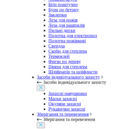
Біти поштучно
Бури по бетону
Заклепки
Леза для ножів
Леза для рашпилів
Пильні диски
Полотна для електропил
Полотна ножівкові
Свердла
Скоби для степлера
Термоклей
Фрези по дереву
Цвяхи для степлера
Шліфпапір та шліфлисти
Засоби індивідуального захисту
Засоби індивідуального захисту
Захисні навушники
Маски захисні
Окуляри захисні
Рукавички захисні
Зберігання та перевезення
Зберігання та перевезення