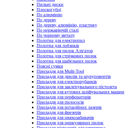
Пильні диски
Плоскогубці
По алюмінію
По дереву
По дереву, алюмінію, пластику
По нержавіючій сталі
По чорному металу
Полотна для електропил
Полотна для лобзиків
Полотна для пилок Алігатор
Полотна для стрічкових пилок
Полотна для шабельних пилок
Поясні сумки
Приладдя для Multi-Tool
Приладдя для дрилів та шуруповертів
Приладдя для електрорубанків
Приладдя для заклепувального пістолета
Приладдя для кутових шліфувальних машин
Приладдя для перфораторів
Приладдя для пилососів
Приладдя для ротаційних лазерів
Приладдя для фрезерів
Приладдя для цвяхозабивачів
Приладдя для циркулярних пилок
Приладдя пістолетів для герметика