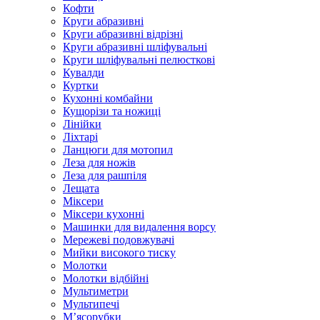
Кофти
Круги абразивні
Круги абразивні відрізні
Круги абразивні шліфувальні
Круги шліфувальні пелюсткові
Кувалди
Куртки
Кухонні комбайни
Кущорізи та ножиці
Лінійки
Ліхтарі
Ланцюги для мотопил
Леза для ножів
Леза для рашпіля
Лещата
Міксери
Міксери кухонні
Машинки для видалення ворсу
Мережеві подовжувачі
Мийки високого тиску
Молотки
Молотки відбійні
Мультиметри
Мультипечі
М’ясорубки