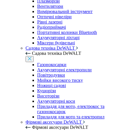
Плазморізи
Вентилятори
Вимірювальний інструмент
Оптичні нівеліри
Рівні лазерні
Радіоприймачі
Портативні колонки Bluetooth
Акумуляторні ліхтарі
Міксери будівельні
Садова техніка DeWALT
Садова техніка DeWALT
Газонокосарки
Акумуляторні електропили
Повітродувки
Мийки високого тиску
Ножиці садові
Кущорізи
Висоторізи
Акумуляторні коси
Приладдя для мото, електрокос та
газонокосарок
Приладдя для мото та електропил
Фірмові аксесуари DeWALT
Фірмові аксесуари DeWALT