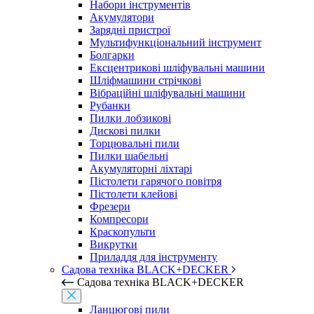
Набори інструментів
Акумулятори
Зарядні пристрої
Мультифункціональний інструмент
Болгарки
Ексцентрикові шліфувальні машини
Шліфмашини стрічкові
Вібраційні шліфувальні машини
Рубанки
Пилки лобзикові
Дискові пилки
Торцювальні пили
Пилки шабельні
Акумуляторні ліхтарі
Пістолети гарячого повітря
Пістолети клейові
Фрезери
Компресори
Краскопульти
Викрутки
Приладдя для інструменту
Садова техніка BLACK+DECKER
Садова техніка BLACK+DECKER
Ланцюгові пили