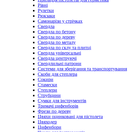
Рівні
Рулетки
Рюкзаки
Самонарізи у стрічках
Свердла
Свердла по бетону
Свердла по дереву
Свердла по металу
Свердла по склу та плитці
Свердла універсальні
Свердла центруючі
Свердлильні патрони
Системи для зберігання та транспортування
Скоби для степлера
Сокири
Стамески
Степлери
Струбцини
Сумки для інструментів
Тримачі цифенборів
Фрези по дереву
Цвяхи оцинковані для пістолета
Цвяходер
Цифенбори