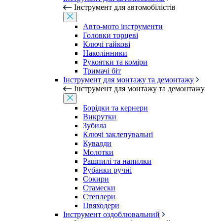
Інструмент для автомобілістів
Авто-мото інструменти
Головки торцеві
Ключі гайкові
Наколінники
Рукоятки та коміри
Тримачі біт
Інструмент для монтажу та демонтажу
Інструмент для монтажу та демонтажу
Борідки та кернери
Викрутки
Зубила
Ключі заклепувальні
Кувалди
Молотки
Рашпилі та напилки
Рубанки ручні
Сокири
Стамески
Степлери
Цвяходери
Інструмент оздоблювальний