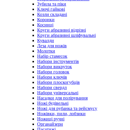
Зубила та піки
Ключі гайкові
Козли складані
Коронки
Косинці
Круги абразивні відрізні
Круги абразивні шліфувальні
Кувалди
Леза для ножів
Молотки
Набір стамесок
Набори інструментів
Набори викруток
Набори головок
Набори ключів
Набори плоскогубців
Набори свердл
Набори універсальні
Насадки для полірування
Ножі будівельні
Ножі для рубанка та рейсмусу
Ножівки, пили, лобзики
Ножиці ручні
Органайзери
Пасатижі