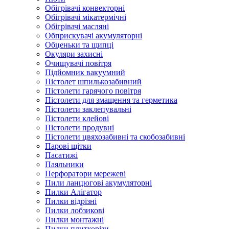
Обігрівачі конвекторні
Обігрівачі мікатермічні
Обігрівачі масляні
Обприскувачі акумуляторні
Обценьки та щипці
Окуляри захисні
Очищувачі повітря
Підйомник вакуумний
Пістолет шпилькозабивний
Пістолети гарячого повітря
Пістолети для змащення та герметика
Пістолети заклепувальні
Пістолети клейові
Пістолети продувні
Пістолети цвяхозабивні та скобозабивні
Парові щітки
Пасатижі
Паяльники
Перфоратори мережеві
Пили ланцюгові акумуляторні
Пилки Алігатор
Пилки відрізні
Пилки лобзикові
Пилки монтажні
Пилки плиткорізи