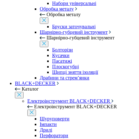
Набори універсальні
Обробка металу
Обробка металу
Бруски заточувальні
Шарнірно-губцевий інструмент
Шарнірно-губцевий інструмент
Болторізи
Кусачки
Пасатижі
Плоскогубці
Щипці зняття ізоляції
Драбини та стрем’янки
BLACK+DECKER
Каталог
Електроінструмент BLACK+DECKER
Електроінструмент BLACK+DECKER
Шуруповерти
Імпакти
Дрилі
Перфоратори