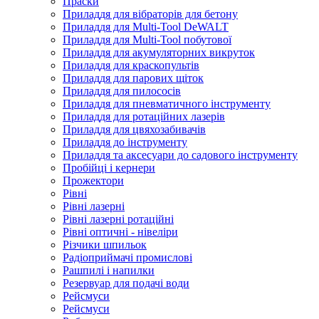
Праски
Приладдя для вібраторів для бетону
Приладдя для Multi-Tool DeWALT
Приладдя для Multi-Tool побутової
Приладдя для акумуляторних викруток
Приладдя для краскопультів
Приладдя для парових щіток
Приладдя для пилососів
Приладдя для пневматичного інструменту
Приладдя для ротаційних лазерів
Приладдя для цвяхозабивачів
Приладдя до інструменту
Приладдя та аксесуари до садового інструменту
Пробійці і кернери
Прожектори
Рівні
Рівні лазерні
Рівні лазерні ротаційні
Рівні оптичні - нівеліри
Різчики шпильок
Радіоприймачі промислові
Рашпилі і напилки
Резервуар для подачі води
Рейсмуси
Рейсмуси