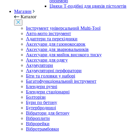
обоймою
Цвяхи Т-подібні для цвяхів пістолетів
Магазин
Каталог
Інструмент універсальний Multi-Tool
Авто-мото інструмент
Адаптери та перехідники
Аксесуари для газонокосарок
Аксесуари для зварювальників
Аксесуари для мийок високого тиску
Аксесуари для одягу
Акумулятори
Акумуляторні перфоратори
Біти та головки у наборі
Багатофункціональний інструмент
Блендери ручні
Блендери стаціонарні
Болторізи
Бури по бетону
Бутербродниці
Вібратори для бетону
Віброплити
Віброрейки
Вібротрамбовки