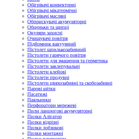
Обігрівачі конвекторні
Обігрівачі мікатермічні
Обігрівачі масляні
Обприскувачі акумуляторні
Обценьки та щипці
Окуляри захисні
Очищувачі повітря
Підйомник вакуумний
Пістолет шпилькозабивний
Пістолети гарячого повітря
Пістолети для змащення та герметика
Пістолети заклепувальні
Пістолети клейові
Пістолети продувні
Пістолети цвяхозабивні та скобозабивні
Парові щітки
Пасатижі
Паяльники
Перфоратори мережеві
Пили ланцюгові акумуляторні
Пилки Алігатор
Пилки відрізні
Пилки лобзикові
Пилки монтажні
Пилки плиткорізи