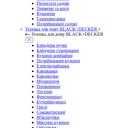
Пилососи садові
Тримери та коси
Кущорізи
Газонокосарки
Подрібнювачі садові
Техніка для дому BLACK+DECKER
Техніка для дому BLACK+DECKER
Блендери ручні
Блендери стаціонарні
Кухонні комбайни
Подрібнювачі кухонні
Електрочайники
Кавоварки
Кавомолки
Мультипечі
Попкорниці
Тостери
Фритюрниці
Бутербродниці
Грилі
Соковитискачі
М'ясорубки
Міксери кухонні
Обігрівачі