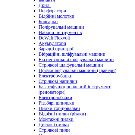
Дрилі
Перфоратори
Відбійні молотки
Болгарки
Полірувальні машини
Набори інструментів
DeWalt Flexvolt
Акумулятори
Зарядні пристрої
Вібраційні шліфувальні машини
Ексцентрикові шліфувальні машини
Стрічкові шліфувальні машини
Прямошліфувальні машини (гравери)
Електрорубанки
Стрічкові напилки
Багатофункціональний інструмент
(реноватори)
Електролобзики
Різьбярі шпильки
Пилки торцювальні
Відрізні пилки (різаки)
Монтажні пилки
Дискові пилки
Стрічкові пили