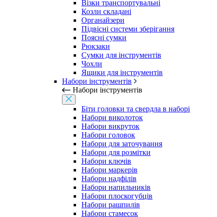
Візки транспортувальні
Козли складані
Органайзери
Підвісні системи зберігання
Поясні сумки
Рюкзаки
Сумки для інструментів
Чохли
Ящики для інструментів
Набори інструментів
Набори інструментів
Біти головки та свердла в наборі
Набори виколоток
Набори викруток
Набори головок
Набори для заточування
Набори для розмітки
Набори ключів
Набори маркерів
Набори надфілів
Набори напильників
Набори плоскогубців
Набори рашпилів
Набори стамесок