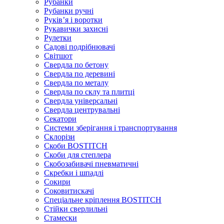
Рубанки
Рубанки ручні
Руківʼя і воротки
Рукавички захисні
Рулетки
Садові подрібнювачі
Світшот
Свердла по бетону
Свердла по деревині
Свердла по металу
Свердла по склу та плитці
Свердла універсальні
Свердла центрувальні
Секатори
Системи зберігання і транспортування
Склорізи
Скоби BOSTITCH
Скоби для степлера
Скобозабивачі пневматичні
Скребки і шпадлі
Сокири
Соковитискачі
Спеціальне кріплення BOSTITCH
Стійки сверлильні
Стамески