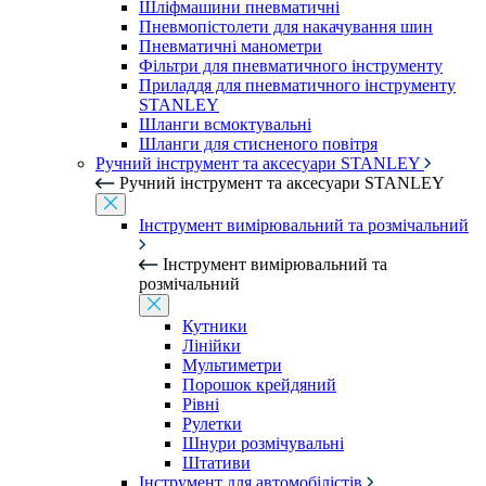
Шліфмашини пневматичні
Пневмопістолети для накачування шин
Пневматичні манометри
Фільтри для пневматичного інструменту
Приладдя для пневматичного інструменту
STANLEY
Шланги всмоктувальні
Шланги для стисненого повітря
Ручний інструмент та аксесуари STANLEY
Ручний інструмент та аксесуари STANLEY
Інструмент вимірювальний та розмічальний
Інструмент вимірювальний та
розмічальний
Кутники
Лінійки
Мультиметри
Порошок крейдяний
Рівні
Рулетки
Шнури розмічувальні
Штативи
Інструмент для автомобілістів