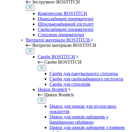
Інструмент BOSTITCH
Компресори BOSTITCH
Цвяхозабивачі пневматичні
Шпилькозабивний пістолет
Скобозабивачі пневматичні
Степлери пневматичні
Витратні матеріали BOSTITCH
Витратні матеріали BOSTITCH
Скоби BOSTITCH
Скоби BOSTITCH
Скоби для пакувального степлера
Скоби для скобозабивного пістолета
Скоби для степлерів
Цвяхи Bostitch
Цвяхи Bostitch
Цвяхи для цвяхів для підлогових
покриттів
Цвяхи для цвяхів-забивачів з
барабанною обоймою
Цвяхи для цвяхів-забивачів з прямою