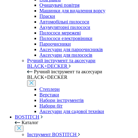
Очищувачі повітря
Машинки для видалення ворсу
Праски
Автомобільні пилососи
Акумуляторні пилососи
Пилососи мережеві
Пилососи електровіники
Пароочисники
Аксесуари для пароочисників
Аксесуари для пилососів
Ручний інструмент та аксесуари
BLACK+DECKER
Ручний інструмент та аксесуари
BLACK+DECKER
Степлери
Верстаки
Набори інструментів
Набори біт
Аксесуари для садової техніки
BOSTITCH
Каталог
Інструмент BOSTITCH