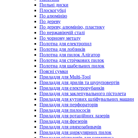
Пильні диски
Плоскогубці
По алюмінію
По дереву
По дереву, алюмінію, пластику
По нержавіючій сталі
По чорному металу
Полотна для електропил
Полотна для лобзиків
Полотна для пилок Алігатор
Полотна для стрічкових пилок
Полотна для шабельних пилок
Поясні сумки
Приладдя для Multi-Tool
Приладдя для дрилів та шуруповертів
Приладдя для електрорубанків
Приладдя для заклепувального пістолета
Приладдя для кутових шліфувальних машин
Приладдя для перфораторів
Приладдя для пилососів
Приладдя для ротаційних лазерів
Приладдя для фрезерів
Приладдя для цвяхозабивачів
Приладдя для циркулярних пилок
Приладдя пістолетів для герметика