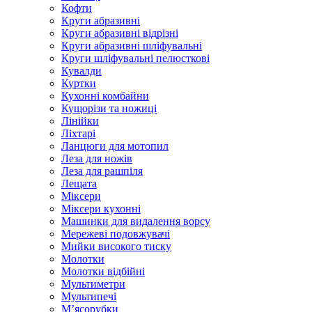
Кофти
Круги абразивні
Круги абразивні відрізні
Круги абразивні шліфувальні
Круги шліфувальні пелюсткові
Кувалди
Куртки
Кухонні комбайни
Кущорізи та ножиці
Лінійки
Ліхтарі
Ланцюги для мотопил
Леза для ножів
Леза для рашпіля
Лещата
Міксери
Міксери кухонні
Машинки для видалення ворсу
Мережеві подовжувачі
Мийки високого тиску
Молотки
Молотки відбійні
Мультиметри
Мультипечі
М’ясорубки