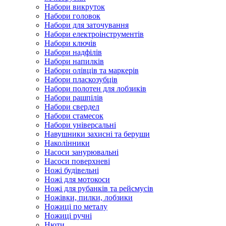
Набори викруток
Набори головок
Набори для заточування
Набори електроінструментів
Набори ключів
Набори надфілів
Набори напилків
Набори олівців та маркерів
Набори пласкозубців
Набори полотен для лобзиків
Набори рашпілів
Набори свердел
Набори стамесок
Набори універсальні
Навушники захисні та беруши
Наколінники
Насоси занурювальні
Насоси поверхневі
Ножі будівельні
Ножі для мотокоси
Ножі для рубанків та рейсмусів
Ножівки, пилки, лобзики
Ножиці по металу
Ножиці ручні
Нюти