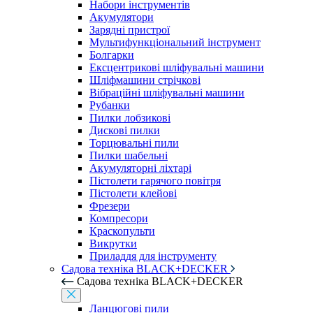
Набори інструментів
Акумулятори
Зарядні пристрої
Мультифункціональний інструмент
Болгарки
Ексцентрикові шліфувальні машини
Шліфмашини стрічкові
Вібраційні шліфувальні машини
Рубанки
Пилки лобзикові
Дискові пилки
Торцювальні пили
Пилки шабельні
Акумуляторні ліхтарі
Пістолети гарячого повітря
Пістолети клейові
Фрезери
Компресори
Краскопульти
Викрутки
Приладдя для інструменту
Садова техніка BLACK+DECKER
Садова техніка BLACK+DECKER
Ланцюгові пили