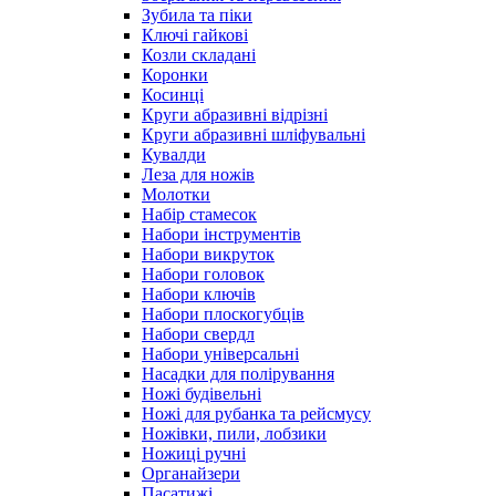
Зубила та піки
Ключі гайкові
Козли складані
Коронки
Косинці
Круги абразивні відрізні
Круги абразивні шліфувальні
Кувалди
Леза для ножів
Молотки
Набір стамесок
Набори інструментів
Набори викруток
Набори головок
Набори ключів
Набори плоскогубців
Набори свердл
Набори універсальні
Насадки для полірування
Ножі будівельні
Ножі для рубанка та рейсмусу
Ножівки, пили, лобзики
Ножиці ручні
Органайзери
Пасатижі