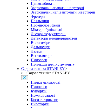
Цвяхозабивачі
Зварювальні апарати інверторні
Зварювальні напівавтомати інверторні
Фрезери
Паяльники
Промислові фени
Міксери будівельні
Ліхтарі акумуляторні
Детектори неоднорідностей
Вологоміри
Дальноміри
Лазери
Вентилятори
Пилососи
Приладдя для інструменту
Садова техніка STANLEY
Садова техніка STANLEY
Пилки ланцюгові
Пилососи
Кущорізи
Ножиці садові
Коси та тримери
Висоторізи