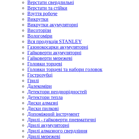
Верстати свердлильні
Верстати та стійки
Взуття робоче
Викрутки
Викрутки акумуляторні
Висоторізи
Вологоміри
Вся продукція STANLEY
Газонокосарки акумуляторні
Гайковерти акумуляторні
Гайковерти мережеві
Головки торцеві
Головки торцеві та набори головок
Гострозубці
Грилі
Далекоміри
Детектори неоднорідностей
Детектори тепла
Диски алмазні
Диски пилкові
Допоміжний інструмент
Дрилі - гайковерти пневматичні
Дрилі акумуляторні
Дрилі алмазного свердління
Дрилі мережеві