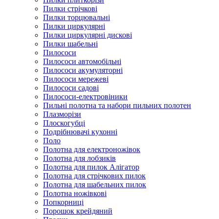
Пилки стрічкові
Пилки торцювальні
Пилки циркулярні
Пилки циркулярні дискові
Пилки шабельні
Пилососи
Пилососи автомобільні
Пилососи акумуляторні
Пилососи мережеві
Пилососи садові
Пилососи-електровіники
Пильні полотна та набори пильних полотен
Плазморізи
Плоскогубці
Подрібнювачі кухонні
Поло
Полотна для електроножівок
Полотна для лобзиків
Полотна для пилок Алігатор
Полотна для стрічкових пилок
Полотна для шабельних пилок
Полотна ножівкові
Попкорниці
Порошок крейдяний