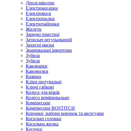
Дрилі-міксери
Електрокосарки
Електрокоси
Електропилки
Електрочайники
Жилети
Зарядні пристрої
Затискач регульований
Захисні маски
Зварювальні інвертори
Зубила
Зубила
Кавоварки
Кавомолки
Киянки
Кліщі нютувальні
Ключі гайкові
Колеса для візків
Колесо вимірювальне
Компресори
Компресори BOSTITCH
Коронки, набори коронок та аксесуари
Косильні головки
Косильна жилка
Косинці