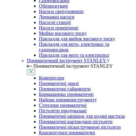
Газонокосарки
Обприскувачі
Насоси свердловинні
Дренажні насоси
Насосні станції
Насоси поверхневі
Мийки високого тиску
Приладдя для мийок високого тиску
Приладдя для мото, електрокос та
газонокосарок
Приладдя для мото та електропил
Пневматичний інструмент STANLEY
Пневматичний інструмент STANLEY
Компресори
Пневматичні дрилі
Пневматичні гайковерти
Бормашинки пневматичні
Набори пневмоінструменту
Степлери пневматичні
Пістолети продувальні
Пневматичні шприци для подачі мастила
Пневматичні картриджні пістолети
Пневматичні піскоструминні пістолети
Краскопульти пневматичні