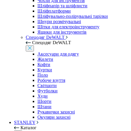
Чохли для інструментів
Шліфпапір та шліфлисти
Шліфплатформи
Шліфувально-полірувальні тарілки
Шнури розмічувальні
Щітки для електроінструменту
Ящики для інструментів
Спецодяг DeWALT
Спецодяг DeWALT
Аксесуари для одягу
Жилети
Кофти
Куртки
Поло
Робоче взуття
Світшоти
Футболки
Худи
Шорти
Штани
Рукавички захисні
Окуляри захисні
STANLEY
Каталог