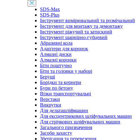
SDS-Max
SDS-Plus
Інструмент вимірювальний та розмічальний
Інструмент для монтажу та демонтажу
Інструмент ріжучий та затискний
Інструмент шарнірно-губцевий
Абразивні кола
Адаптери для коронок
Алмазні диски
Алмазні коронки
Біти поштучно
Біти та головки у наборі
Беруші
Борідки та кернери
Бури по бетону
Візки транспортувальні
Верстаки
Викрутки
Для дельташліфмашин
Для ексцентрикових шліфувальних машин
Для стрічкових шліфувальних машин
Загального призначення
Засоби захисту
Зберігання та перевезення