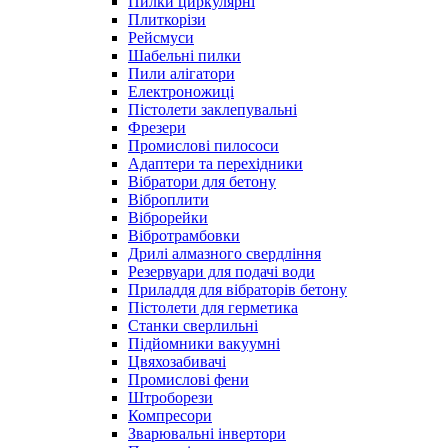
Пилки циркулярні
Плиткорізи
Рейсмуси
Шабельні пилки
Пили алігатори
Електроножиці
Пістолети заклепувальні
Фрезери
Промислові пилососи
Адаптери та перехідники
Вібратори для бетону
Віброплити
Віброрейки
Вібротрамбовки
Дрилі алмазного свердління
Резервуари для подачі води
Приладдя для вібраторів бетону
Пістолети для герметика
Станки сверлильні
Підйомники вакуумні
Цвяхозабивачі
Промислові фени
Штроборези
Компресори
Зварювальні інвертори