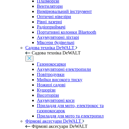
Плазморізи
Вентилятори
Вимірювальний інструмент
Оптичні нівеліри
Рівні лазерні
Радіоприймачі
Портативні колонки Bluetooth
Акумуляторні ліхтарі
Міксери будівельні
Садова техніка DeWALT
Садова техніка DeWALT
Газонокосарки
Акумуляторні електропили
Повітродувки
Мийки високого тиску
Ножиці садові
Кущорізи
Висоторізи
Акумуляторні коси
Приладдя для мото, електрокос та
газонокосарок
Приладдя для мото та електропил
Фірмові аксесуари DeWALT
Фірмові аксесуари DeWALT