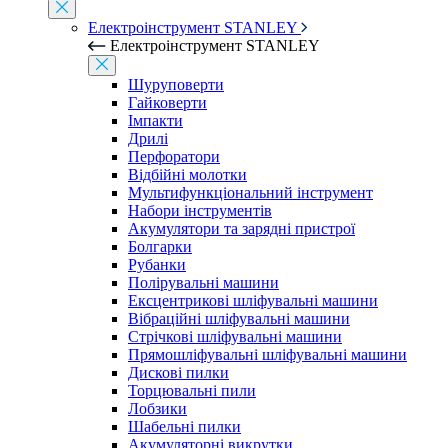
Електроінструмент STANLEY
Електроінструмент STANLEY
Шуруповерти
Гайковерти
Імпакти
Дрилі
Перфоратори
Відбійні молотки
Мультифункціональний інструмент
Набори інструментів
Акумулятори та зарядні пристрої
Болгарки
Рубанки
Полірувальні машини
Ексцентрикові шліфувальні машини
Вібраційні шліфувальні машини
Стрічкові шліфувальні машини
Прямошліфувальні шліфувальні машини
Дискові пилки
Торцювальні пили
Лобзики
Шабельні пилки
Акумуляторні викрутки