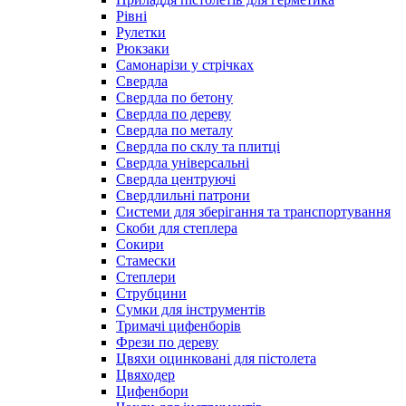
Рівні
Рулетки
Рюкзаки
Самонарізи у стрічках
Свердла
Свердла по бетону
Свердла по дереву
Свердла по металу
Свердла по склу та плитці
Свердла універсальні
Свердла центруючі
Свердлильні патрони
Системи для зберігання та транспортування
Скоби для степлера
Сокири
Стамески
Степлери
Струбцини
Сумки для інструментів
Тримачі цифенборів
Фрези по дереву
Цвяхи оцинковані для пістолета
Цвяходер
Цифенбори