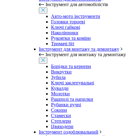
Інструмент для автомобілістів
Авто-мото інструменти
Головки торцеві
Ключі гайкові
Наколінники
Рукоятки та коміри
Тримачі біт
Інструмент для монтажу та демонтажу
Інструмент для монтажу та демонтажу
Борідки та кернери
Викрутки
Зубила
Ключі заклепувальні
Кувалди
Молотки
Рашпилі та напилки
Рубанки ручні
Сокири
Стамески
Степлери
Цвяходери
Інструмент оздоблювальний