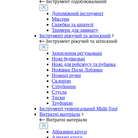
Інструмент оздоблювальний
Допоміжний інструмент
Міксери
Скребки та шпателі
Тримери для ламінату
Інструмент ріжучий та затискний
Інструмент ріжучий та затискний
Захоплення регульовані
Ножі будівельні
Ножі для рейсмусу та рубанка
Ножівки Пили Лобзики
Ножиці ручні
Склорізи
Струбцини
Стусла
Тиски
Труборізи
Інструмент універсальний Multi-Tool
Витратні матеріали
Витратні матеріали
Абразивні круги
Алмазні круги