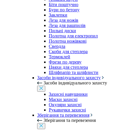
Біти поштучно
Бури по бетону
Заклепки
Леза для ножів
Леза для рашпилів
Пильні диски
Полотна для електропил
Полотна ножівкові
Свердла
Скоби для степлера
Термоклей
Фрези по дереву
Цвяхи для степлера
Шліфпапір та шліфлисти
Засоби індивідуального захисту
Засоби індивідуального захисту
Захисні навушники
Маски захисні
Окуляри захисні
Рукавички захисні
Зберігання та перевезення
Зберігання та перевезення