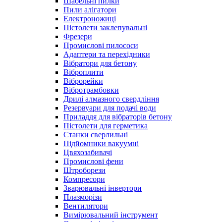
Шабельні пилки
Пили алігатори
Електроножиці
Пістолети заклепувальні
Фрезери
Промислові пилососи
Адаптери та перехідники
Вібратори для бетону
Віброплити
Віброрейки
Вібротрамбовки
Дрилі алмазного свердління
Резервуари для подачі води
Приладдя для вібраторів бетону
Пістолети для герметика
Станки сверлильні
Підйомники вакуумні
Цвяхозабивачі
Промислові фени
Штроборези
Компресори
Зварювальні інвертори
Плазморізи
Вентилятори
Вимірювальний інструмент